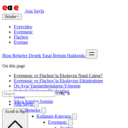
Ana Sayfa
Ürünler
Evervideo
Evermusic
Flacbox
Evertag
Blog
Belgeler
Destek
Yasal
İletişim
Hakkında
On this page
Evermusic ve Flacbox’ta Ekolayzır Nasıl Çalışır?
Evermusic ve Flacbox’ta Ekolayzırı Etkinleştirme
Ön Ayar Yapılandırmalarını Yönetme
Yerleşik Ekolayzır Ön Ayarları
CTRL K
Sonuç
Sıkça Sorulan Sorular
Ana Sayfa
Belgeler
Scroll to top
Kullanım Kılavuzu
Evermusic
Ayarlar