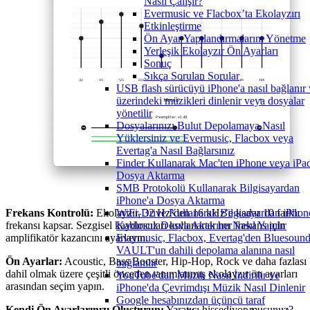
Nasıl Çalışır?
Evermusic ve Flacbox’ta Ekolayzırı
Etkinleştirme
Ön Ayar Yapılandırmalarını Yönetme
Yerleşik Ekolayzır Ön Ayarları
Sonuç
Sıkça Sorulan Sorular
USB flash sürücüyü iPhone'a nasıl bağlanır 
üzerindeki müzikleri dinlenir veya dosyalar
yönetilir
Dosyalarınızı Bulut Depolamaya Nasıl
Yüklersiniz ve Evermusic, Flacbox veya
Evertag'a Nasıl Bağlarsınız
Finder Kullanarak Mac'ten iPhone veya iPad
Dosya Aktarma
SMB Protokolü Kullanarak Bilgisayardan
iPhone'a Dosya Aktarma
Frekans Kontrolü:
Ekolayzır, 32 Hz’den 16 kHz’e kadar 10 farklı
WiFi-Drive Kullanarak Bilgisayardan iPhon
frekansı kapsar. Sezgisel kaydırıcıları kullanarak her frekans için
Kablosuz Dosya Aktarımı Nasıl Yapılır
amplifikatör kazancını ayarlayın.
Evermusic, Flacbox, Evertag'den Bluesoun
VAULT'un dahili depolama alanına nasıl
Ön Ayarlar:
Acoustic, Bass Booster, Hip-Hop, Rock ve daha fazlası
bağlanılır
dahil olmak üzere çeşitli önceden tanımlanmış ekolayzır ön ayarları
YouTube'dan Müzik Nasıl İndirilir ve
arasından seçim yapın.
iPhone'da Çevrimdışı Müzik Nasıl Dinlenir
Google hesabınızdan üçüncü taraf
Kendi Ön Ayarlarınızı Oluşturun:
Yaratıcı hissediyor musunuz?