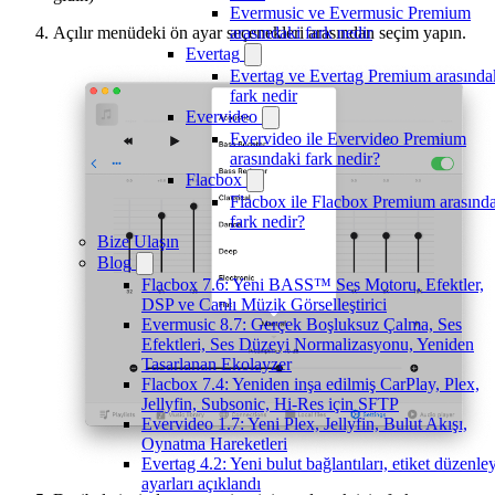
Evermusic ve Evermusic Premium
Açılır menüdeki ön ayar seçenekleri arasından seçim yapın.
arasındaki fark nedir
Evertag
Evertag ve Evertag Premium arasında
fark nedir
Evervideo
Evervideo ile Evervideo Premium
arasındaki fark nedir?
Flacbox
Flacbox ile Flacbox Premium arasınd
fark nedir?
Bize Ulaşın
Blog
Flacbox 7.6: Yeni BASS™ Ses Motoru, Efektler,
DSP ve Canlı Müzik Görselleştirici
Evermusic 8.7: Gerçek Boşluksuz Çalma, Ses
Efektleri, Ses Düzeyi Normalizasyonu, Yeniden
Tasarlanan Ekolayzer
Flacbox 7.4: Yeniden inşa edilmiş CarPlay, Plex,
Jellyfin, Subsonic, Hi-Res için SFTP
Evervideo 1.7: Yeni Plex, Jellyfin, Bulut Akışı,
Oynatma Hareketleri
Evertag 4.2: Yeni bulut bağlantıları, etiket düzenley
ayarları açıklandı