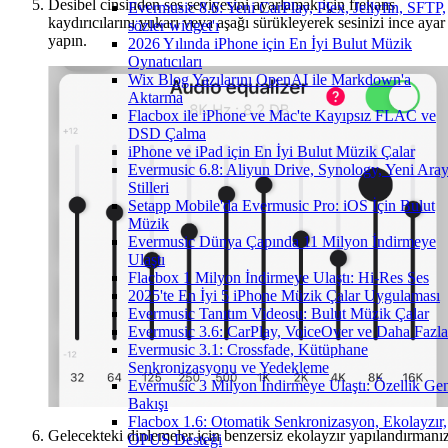
Desibel cinsinden ses seviyesini ayarlamak için frekans
Evermusic 8.6: Yeni CarPlay, Plex, Jellyfin, SFTP,
kaydırıcılarını yukarı veya aşağı sürükleyerek sesinizi ince ayar
sözler widget'ı
yapın.
2026 Yılında iPhone için En İyi Bulut Müzik
Oynatıcıları
Wix Blog Yazılarını OpenAI ile Markdown'a
Aktarma
Flacbox ile iPhone ve Mac'te Kayıpsız FLAC ve
DSD Çalma
iPhone ve iPad için En İyi Bulut Müzik Çalar
Evermusic 6.8: Aliyun Drive, Synology, Yeni Ara
Stilleri
Setapp Mobile'da Evermusic Pro: iOS İçin Bulut
Müzik
Evermusic Dünya Çapında 11 Milyon İndirmeye
Ulaştı
Flacbox 1 Milyon İndirmeye Ulaştı: Hi-Res Ses
2025'te En İyi 5 iPhone Müzik Çalar Uygulaması
Evermusic Tanıtım Videosu: Bulut Müzik Çalar
Evermusic 3.6: CarPlay, VoiceOver ve Daha Fazla
Evermusic 3.1: Crossfade, Kütüphane
Senkronizasyonu ve Yedekleme
Evermusic 3 Milyon İndirmeye Ulaştı: Özellik Ge
Bakışı
Flacbox 1.6: Otomatik Senkronizasyon, Ekolayzır,
Gelecekteki dinlemeler için benzersiz ekolayzır yapılandırmanız
OPUS Desteği