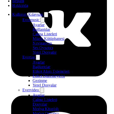
İletişim
Hakkında
Kullanım Kılavuzu
Evermusic
Ayarlar
Bağlantılar
Çalma Listeleri
Müzik Kütüphanesi
Navigasyon
Ses Oynatıcı
Yerel Dosyalar
Evertag
Ayarlar
Bağlantılar
Etiket Alanı Eşlemeleri
Etiket Düzenleyicisi
Gezinme
Yerel Dosyalar
Evervideo
Ayarlar
Çalma Listeleri
Dosyalar
Medya Kitaplığı
Medya Oynatıcı