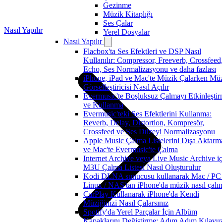
Gezinme
Müzik Kitaplığı
Ses Çalar
Nasıl Yapılır
Yerel Dosyalar
Nasıl Yapılır
Flacbox'ta Ses Efektleri ve DSP Nasıl
Kullanılır: Compressor, Freeverb, Crossfeed
Echo, Ses Normalizasyonu ve daha fazlası
iPhone, iPad ve Mac'te Müzik Çalarken Mü
Görselleştiricisi Nasıl Açılır
Evermusic'te Boşluksuz Çalmayı Etkinleşti
ve Kullanma
Evermusic'teki Ses Efektlerini Kullanma:
Reverb, Delay, Distortion, Kompresör,
Crossfeed ve Ses Düzeyi Normalizasyonu
Apple Music Çalma Listelerini Dışa Aktarm
ve Mac'te Evermusic'te Çalma
Internet Archive veya Live Music Archive iç
M3U Çalma Listesi Nasıl Oluşturulur
Kodi DLNA sunucusu kullanarak Mac / PC 
Linux / NAS'tan iPhone'da müzik nasıl çalın
CarPlay Kullanarak iPhone'da Kendi
Müziğinizi Nasıl Çalarsınız
Spotify'da Yerel Parçalar İçin Albüm
Kapaklarını Değiştirme: Adım Adım Kılavu