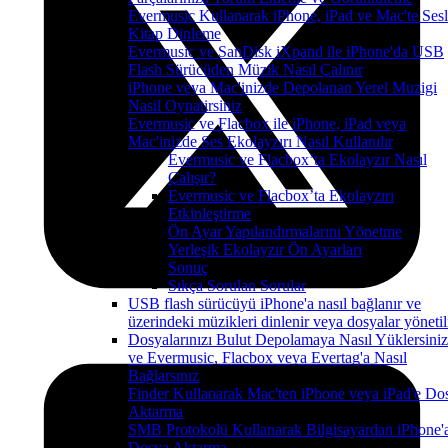
Evermusic Kullanarak iPhone, iPad ve Mac'te Sesl
Kitap Dinleme
Evermusic ve SanDisk iXpand ile iPhone'da USB
Flash Sürücüden Müzik Nasıl Çalınır
iPhone veya Mac'inizde Depolanan Yerel Muzigi
Nasil Oynatirsiniz
Evermusic ve Flacbox ile iPhone, iPad veya
Mac'inizde Ses Ekolayzırı Nasıl Kullanılır
Evermusic ve Flacbox’ta Ekolayzır Nasıl
Çalışır?
Evermusic ve Flacbox’ta Ekolayzırı
Etkinleştirme
Ön Ayar Yapılandırmalarını Yönetme
Yerleşik Ekolayzır Ön Ayarları
Sonuç
Sıkça Sorulan Sorular
USB flash sürücüyü iPhone'a nasıl bağlanır ve
üzerindeki müzikleri dinlenir veya dosyalar yönetil
Dosyalarınızı Bulut Depolamaya Nasıl Yüklersiniz
ve Evermusic, Flacbox veya Evertag'a Nasıl
Bağlarsınız
Finder Kullanarak Mac'ten iPhone veya iPad'e Do
Aktarma
SMB Protokolü Kullanarak Bilgisayardan iPhone'
Dosya Aktarma