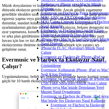
Bağlama ve iPhone veya Mac'te Müzik
Müzik dosyalarının ve kulaklıkların kusursuz olduğu mükemmel bir
Dinleme
dünyada ekolayzır gereksiz görünebilir. Ancak günlük yaşamımız
Evermusic ve Flacbox'ta Parça Koleksiyon
genellikle idealden uzak dinleme ortamlarını içerir — işe gidip gelme,
M3U, CSV ve TXT Olarak Dışa Aktarma
egzersiz yapma veya gürültülü şehir sokaklarında yürüme. Bu
M3U Çalma Listesini Evermusic ve Flacbox
durumlar, standart kulaklıkların sınırlamalarıyla birleştiğinde EQ
Nasıl Aktarılır
ayarlamalarının gücüne ihtiyaç duyar. Ekolayzır, frekans dengesini in
Evermusic ve Flacbox'tan Last.fm'e Tam
ayar yapmanıza, kusurlu kulaklıkları veya hoparlörleri telafi etmenize
Dinleme Geçmişinizi Dışa Aktarın
ve arka plan gürültüsüne uyum sağlamanıza olanak tanır. İster parti
iPhone veya Mac'te iCloud Drive'dan Müzi
havası için bas ve tizi artırın, ister DJ seansı için sesi ince ayar yapın,
Nasıl Dinlenir
ekolayzırımız dinleme deneyiminizi yükseltmek için yaratıcı ses
iPhone'da FLAC (Kayıpsız) Müzik Nasıl
geliştirme sunar.
Çalınır
Evermusic ve Flacbox ile iPhone, iPad ve
Evermusic ve Flacbox’ta Ekolayzır Nasıl
Mac'te Ses Parçalarınıza Yorum Ekleme ve
Çalışır?
Görüntüleme
Evermusic Kullanarak iPhone, iPad ve Mac'
Sesli Kitap Dinleme
Uygulamalarımız, belirli ses frekansları üzerinde hassas kontrol sunan
Evermusic ve SanDisk iXpand ile iPhone'da
güçlü bir 10 bantlı ekolayzıra sahiptir. İşte nasıl çalıştığı:
USB Flash Sürücüden Müzik Nasıl Çalınır
iPhone veya Mac'inizde Depolanan Yerel
Muzigi Nasil Oynatirsiniz
Evermusic ve Flacbox ile iPhone, iPad veya
Mac'inizde Ses Ekolayzırı Nasıl Kullanılır
Evermusic ve Flacbox’ta Ekolayzır