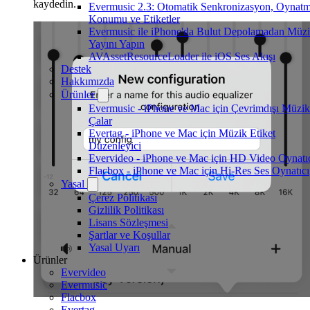
kaydedin.
Evermusic 2.3: Otomatik Senkronizasyon, Oynat
Konumu ve Etiketler
Evermusic ile iPhone'da Bulut Depolamadan Müz
Yayını Yapın
AVAssetResourceLoader ile iOS Ses Akışı
Destek
Hakkımızda
Ürünler
Evermusic - iPhone ve Mac için Çevrimdışı Müzik
Çalar
Evertag - iPhone ve Mac için Müzik Etiket
Düzenleyici
Evervideo - iPhone ve Mac için HD Video Oynatı
Flacbox - iPhone ve Mac için Hi-Res Ses Oynatıcı
Yasal
Çerez Politikası
Gizlilik Politikası
Lisans Sözleşmesi
Şartlar ve Koşullar
Yasal Uyarı
Ürünler
Evervideo
Evermusic
Flacbox
Evertag