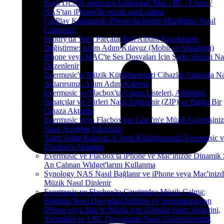
Kodi DLNA sunucusu kullanarak Mac / PC / Linux /
NAS'tan iPhone'da müzik nasıl çalınır
CarPlay Kullanarak iPhone'da Kendi Müziğinizi Nasıl
Çalarsınız
Spotify'da Yerel Parçalar İçin Albüm Kapaklarını
Değiştirme: Adım Adım Kılavuz (Mobil ve Masaüstü)
iPhone veya MAC'te Ses Dosyaları İçin Şarkı Sözleri Na
Düzenlenir
Evermusic'te Müzik Kütüphanenizi Cihazlar Arasında Na
Aktarırsınız: Adım Adım Kılavuz
Evermusic ve Flacbox'ta Çalma Listeleri, Albümler,
Sanatçılar ve Türleri Nasıl Arşivlenir (ZIP) ve Başka Bir
Cihaza Aktarılır
Evermusic veya Flacbox'tan Last.fm'e Müzik Geçmişiniz
Nasıl Scrobble Edersiniz
Adım Adım Kılavuz: iCloud Kütüphanenizi Evermusic v
Flacbox'a Aktarma
Evermusic ve Flacbox'ta iPhone ve Mac'inizde Dinamik
An Çalınan Widget'larını Kullanma
Synology NAS Nasıl Bağlanır ve iPhone veya Mac'iniz
Müzik Nasıl Dinlenir
Evermusic ve Flacbox'ta Çevrimdışı Müzik Çalma:
Buluttan Yerel Dosyalara İndirme ve Senkronizasyon
iPhone veya Mac'te Müzik için Gömülü Şarkı Sözlerini,
Yorumları ve LRC Dosyalarını Nasıl Görüntülersiniz