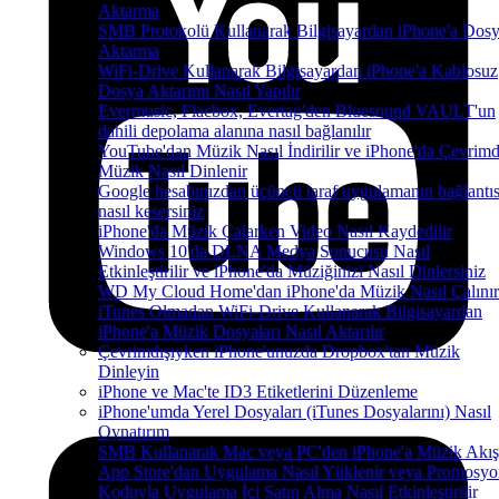
Aktarma
SMB Protokolü Kullanarak Bilgisayardan iPhone'a Dos
Aktarma
WiFi-Drive Kullanarak Bilgisayardan iPhone'a Kablosuz
Dosya Aktarımı Nasıl Yapılır
Evermusic, Flacbox, Evertag'den Bluesound VAULT'un
dahili depolama alanına nasıl bağlanılır
YouTube'dan Müzik Nasıl İndirilir ve iPhone'da Çevrimd
Müzik Nasıl Dinlenir
Google hesabınızdan üçüncü taraf uygulamanın bağlantıs
nasıl kesersiniz
iPhone'da Müzik Çalarken Video Nasıl Kaydedilir
Windows 10'da DLNA Medya Sunucusu Nasıl
Etkinleştirilir ve iPhone'da Müziğinizi Nasıl Dinlersiniz
WD My Cloud Home'dan iPhone'da Müzik Nasıl Çalınır
iTunes Olmadan WiFi-Drive Kullanarak Bilgisayardan
iPhone'a Müzik Dosyaları Nasıl Aktarılır
Çevrimdışıyken iPhone'unuzda Dropbox'tan Müzik
Dinleyin
iPhone ve Mac'te ID3 Etiketlerini Düzenleme
iPhone'umda Yerel Dosyaları (iTunes Dosyalarını) Nasıl
Oynatırım
SMB Kullanarak Mac veya PC'den iPhone'a Müzik Akış
App Store'dan Uygulama Nasıl Yüklenir veya Promosyo
Koduyla Uygulama İçi Satın Alma Nasıl Etkinleştirilir