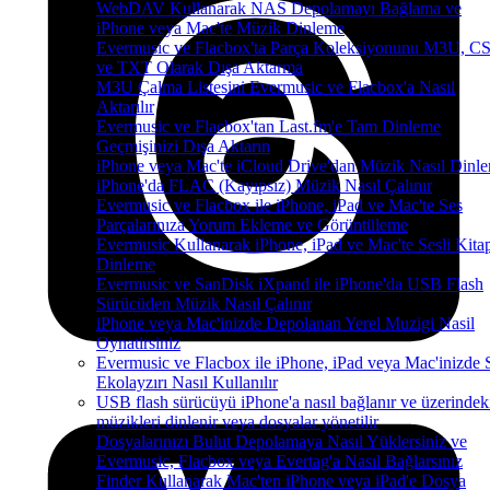
WebDAV Kullanarak NAS Depolamayı Bağlama ve
iPhone veya Mac'te Müzik Dinleme
Evermusic ve Flacbox'ta Parça Koleksiyonunu M3U, C
ve TXT Olarak Dışa Aktarma
M3U Çalma Listesini Evermusic ve Flacbox'a Nasıl
Aktarılır
Evermusic ve Flacbox'tan Last.fm'e Tam Dinleme
Geçmişinizi Dışa Aktarın
iPhone veya Mac'te iCloud Drive'dan Müzik Nasıl Dinle
iPhone'da FLAC (Kayıpsız) Müzik Nasıl Çalınır
Evermusic ve Flacbox ile iPhone, iPad ve Mac'te Ses
Parçalarınıza Yorum Ekleme ve Görüntüleme
Evermusic Kullanarak iPhone, iPad ve Mac'te Sesli Kita
Dinleme
Evermusic ve SanDisk iXpand ile iPhone'da USB Flash
Sürücüden Müzik Nasıl Çalınır
iPhone veya Mac'inizde Depolanan Yerel Muzigi Nasil
Oynatirsiniz
Evermusic ve Flacbox ile iPhone, iPad veya Mac'inizde 
Ekolayzırı Nasıl Kullanılır
USB flash sürücüyü iPhone'a nasıl bağlanır ve üzerindek
müzikleri dinlenir veya dosyalar yönetilir
Dosyalarınızı Bulut Depolamaya Nasıl Yüklersiniz ve
Evermusic, Flacbox veya Evertag'a Nasıl Bağlarsınız
Finder Kullanarak Mac'ten iPhone veya iPad'e Dosya