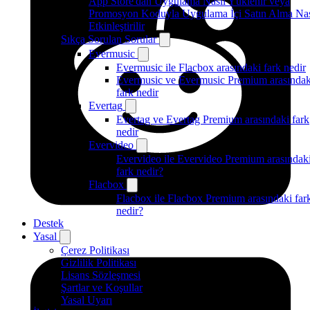
App Store'dan Uygulama Nasıl Yüklenir veya
Promosyon Koduyla Uygulama İçi Satın Alma Nas
Etkinleştirilir
Sıkça Sorulan Sorular
Evermusic
Evermusic ile Flacbox arasındaki fark nedir
Evermusic ve Evermusic Premium arasındak
fark nedir
Evertag
Evertag ve Evertag Premium arasındaki fark
nedir
Evervideo
Evervideo ile Evervideo Premium arasındak
fark nedir?
Flacbox
Flacbox ile Flacbox Premium arasındaki far
nedir?
Destek
Yasal
Çerez Politikası
Gizlilik Politikası
Lisans Sözleşmesi
Şartlar ve Koşullar
Yasal Uyarı