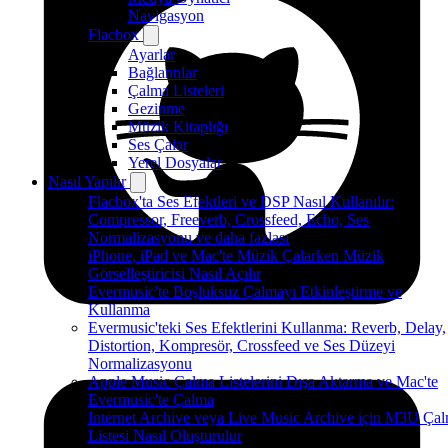
Navigasyon
Flacbox
Ayarlar
Bağlantılar
Çalma Listeleri
Gezinme
Müzik Kitaplığı
Ses Çalar
Yerel Dosyalar
Nasıl Yapılır
Flacbox'ta Ses Efektleri ve DSP Nasıl Kullanılır:
Compressor, Freeverb, Crossfeed, Echo, Ses
Normalizasyonu ve daha fazlası
iPhone, iPad ve Mac'te Müzik Çalarken Müzik
Görselleştiricisi Nasıl Açılır
Evermusic'te Boşluksuz Çalmayı Etkinleştirme ve
Kullanma
Evermusic'teki Ses Efektlerini Kullanma: Reverb, Delay,
Distortion, Kompresör, Crossfeed ve Ses Düzeyi
Normalizasyonu
Apple Music Çalma Listelerini Dışa Aktarma ve Mac'te
Evermusic'te Çalma
Internet Archive veya Live Music Archive için M3U Ça
Listesi Nasıl Oluşturulur