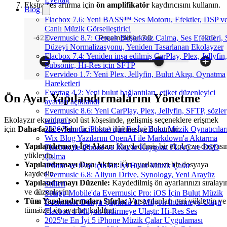
Ekstra ses artırma için
ön amplifikatör
kaydırıcısını kullanın.
Blog
Flacbox 7.6: Yeni BASS™ Ses Motoru, Efektler, DSP v
Canlı Müzik Görselleştirici
Evermusic 8.7: Gerçek Boşluksuz Çalma, Ses Efektleri, 
Düzeyi Normalizasyonu, Yeniden Tasarlanan Ekolayzer
Flacbox 7.4: Yeniden inşa edilmiş CarPlay, Plex, Jellyfin,
Subsonic, Hi-Res için SFTP
Evervideo 1.7: Yeni Plex, Jellyfin, Bulut Akışı, Oynatma
Hareketleri
Evertag 4.2: Yeni bulut bağlantıları, etiket düzenleyici
Ön Ayar Yapılandırmalarını Yönetme
ayarları açıklandı
Evermusic 8.6: Yeni CarPlay, Plex, Jellyfin, SFTP, sözler
Ekolayzır ekranının sol üst köşesinde, gelişmiş seçeneklere erişmek
widget'ı
için
Daha fazla eylem
(üç nokta) düğmesine dokunun:
2026 Yılında iPhone için En İyi Bulut Müzik Oynatıcılar
Wix Blog Yazılarını OpenAI ile Markdown'a Aktarma
Yapılandırmayı İçe Aktar:
Kaydedilmiş bir ekolayzır dosyası
Flacbox ile iPhone ve Mac'te Kayıpsız FLAC ve DSD
yükleyin.
Çalma
Yapılandırmayı Dışa Aktar:
Ön ayarlarınızı bir dosyaya
iPhone ve iPad için En İyi Bulut Müzik Çalar
kaydedin.
Evermusic 6.8: Aliyun Drive, Synology, Yeni Arayüz
Yapılandırmayı Düzenle:
Kaydedilmiş ön ayarlarınızı sıralayı
Stilleri
ve düzenleyin.
Setapp Mobile'da Evermusic Pro: iOS İçin Bulut Müzik
Tüm Yapılandırmaları Sıfırla:
Varsayılanları geri yükleyin ve
Evermusic Dünya Çapında 11 Milyon İndirmeye Ulaştı
tüm özel ön ayarları kaldırın.
Flacbox 1 Milyon İndirmeye Ulaştı: Hi-Res Ses
2025'te En İyi 5 iPhone Müzik Çalar Uygulaması