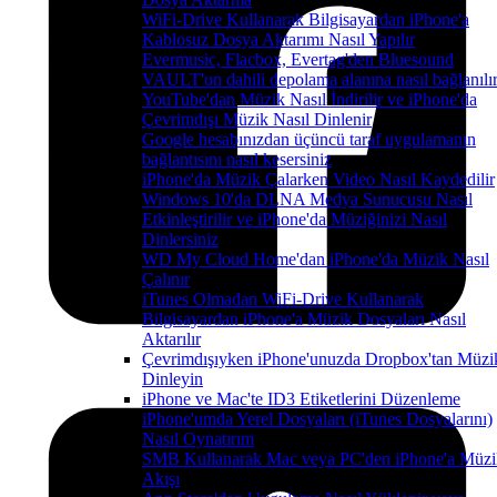
WiFi-Drive Kullanarak Bilgisayardan iPhone'a
Kablosuz Dosya Aktarımı Nasıl Yapılır
Evermusic, Flacbox, Evertag'den Bluesound
VAULT'un dahili depolama alanına nasıl bağlanılı
YouTube'dan Müzik Nasıl İndirilir ve iPhone'da
Çevrimdışı Müzik Nasıl Dinlenir
Google hesabınızdan üçüncü taraf uygulamanın
bağlantısını nasıl kesersiniz
iPhone'da Müzik Çalarken Video Nasıl Kaydedilir
Windows 10'da DLNA Medya Sunucusu Nasıl
Etkinleştirilir ve iPhone'da Müziğinizi Nasıl
Dinlersiniz
WD My Cloud Home'dan iPhone'da Müzik Nasıl
Çalınır
iTunes Olmadan WiFi-Drive Kullanarak
Bilgisayardan iPhone'a Müzik Dosyaları Nasıl
Aktarılır
Çevrimdışıyken iPhone'unuzda Dropbox'tan Müzi
Dinleyin
iPhone ve Mac'te ID3 Etiketlerini Düzenleme
iPhone'umda Yerel Dosyaları (iTunes Dosyalarını)
Nasıl Oynatırım
SMB Kullanarak Mac veya PC'den iPhone'a Müzi
Akışı