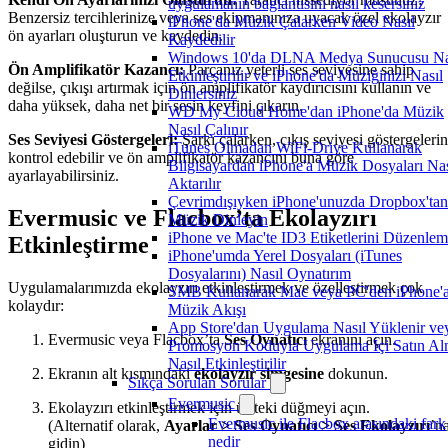
uygulamanın bağlantısını nasıl kesersiniz
Benzersiz tercihlerinize veya ses ekipmanınıza uyacak özel ekolayzır
iPhone'da Müzik Çalarken Video Nasıl
ön ayarları oluşturun ve kaydedin.
Kaydedilir
Windows 10'da DLNA Medya Sunucusu Na
Ön Amplifikatör Kazancı:
Parçanız yeterli ses seviyesine sahip
Etkinleştirilir ve iPhone'da Müziğinizi Nasıl
değilse, çıkışı artırmak için ön amplifikatör kaydırıcısını kullanın ve
Dinlersiniz
daha yüksek, daha net bir sesin keyfini çıkarın.
WD My Cloud Home'dan iPhone'da Müzik
Nasıl Çalınır
Ses Seviyesi Göstergeleri:
Şarkı çalarken, çıkış seviyesi göstergelerin
iTunes Olmadan WiFi-Drive Kullanarak
kontrol edebilir ve ön amplifikatör kazancını buna göre
Bilgisayardan iPhone'a Müzik Dosyaları Nas
ayarlayabilirsiniz.
Aktarılır
Çevrimdışıyken iPhone'unuzda Dropbox'tan
Evermusic ve Flacbox’ta Ekolayzırı
Müzik Dinleyin
iPhone ve Mac'te ID3 Etiketlerini Düzenle
Etkinleştirme
iPhone'umda Yerel Dosyaları (iTunes
Dosyalarını) Nasıl Oynatırım
Uygulamalarımızda ekolayzırı etkinleştirmek ve özelleştirmek çok
SMB Kullanarak Mac veya PC'den iPhone'
kolaydır:
Müzik Akışı
App Store'dan Uygulama Nasıl Yüklenir ve
Evermusic veya Flacbox’ta
Ses Oynatıcı
ekranını açın.
Promosyon Koduyla Uygulama İçi Satın A
Nasıl Etkinleştirilir
Ekranın alt kısmındaki
ekolayzır simgesine
dokunun.
Sıkça Sorulan Sorular
Evermusic
Ekolayzırı etkinleştirmek için üstteki düğmeyi açın.
Evermusic ile Flacbox arasındaki fark
(Alternatif olarak,
Ayarlar > Ses Oynatıcı > Ses Ekolayzırı
’n
nedir
gidin)