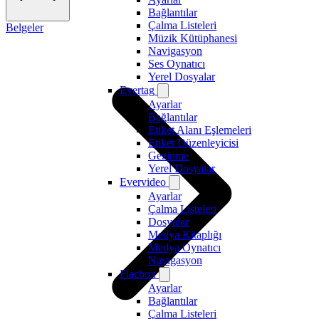
Bağlantılar
Çalma Listeleri
Belgeler
Müzik Kütüphanesi
Navigasyon
Ses Oynatıcı
Yerel Dosyalar
Evertag
Ayarlar
Bağlantılar
Etiket Alanı Eşlemeleri
Etiket Düzenleyicisi
Gezinme
Yerel Dosyalar
Evervideo
Ayarlar
Çalma Listeleri
Dosyalar
Medya Kitaplığı
Medya Oynatıcı
Navigasyon
Flacbox
Ayarlar
Bağlantılar
Çalma Listeleri