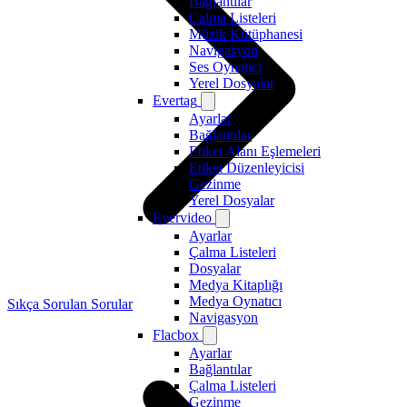
Bağlantılar
Çalma Listeleri
Müzik Kütüphanesi
Navigasyon
Ses Oynatıcı
Yerel Dosyalar
Evertag
Ayarlar
Bağlantılar
Etiket Alanı Eşlemeleri
Etiket Düzenleyicisi
Gezinme
Yerel Dosyalar
Evervideo
Ayarlar
Çalma Listeleri
Dosyalar
Medya Kitaplığı
Medya Oynatıcı
Sıkça Sorulan Sorular
Navigasyon
Flacbox
Ayarlar
Bağlantılar
Çalma Listeleri
Gezinme