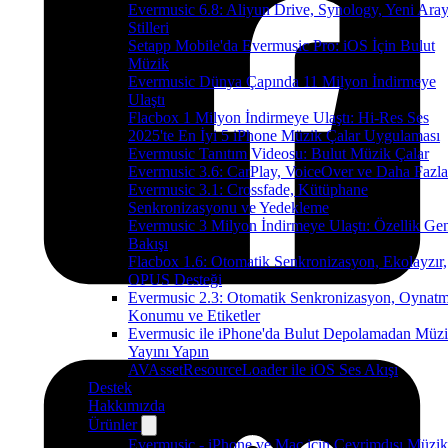
Evermusic 6.8: Aliyun Drive, Synology, Yeni Ara
Stilleri
Setapp Mobile'da Evermusic Pro: iOS İçin Bulut
Müzik
Evermusic Dünya Çapında 11 Milyon İndirmeye
Ulaştı
Flacbox 1 Milyon İndirmeye Ulaştı: Hi-Res Ses
2025'te En İyi 5 iPhone Müzik Çalar Uygulaması
Evermusic Tanıtım Videosu: Bulut Müzik Çalar
Evermusic 3.6: CarPlay, VoiceOver ve Daha Fazla
Evermusic 3.1: Crossfade, Kütüphane
Senkronizasyonu ve Yedekleme
Evermusic 3 Milyon İndirmeye Ulaştı: Özellik Ge
Bakışı
Flacbox 1.6: Otomatik Senkronizasyon, Ekolayzır,
OPUS Desteği
Evermusic 2.3: Otomatik Senkronizasyon, Oynat
Konumu ve Etiketler
Evermusic ile iPhone'da Bulut Depolamadan Müz
Yayını Yapın
AVAssetResourceLoader ile iOS Ses Akışı
Destek
Hakkımızda
Ürünler
Evermusic - iPhone ve Mac için Çevrimdışı Müzik