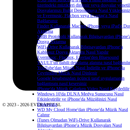
üzerindeki müzikleri dinlenir veya dosyalar yönetil
Dosyalarınızı Bulut Depolamaya Nasıl Yüklersiniz
ve Evermusic, Flacbox veya Evertag'a Nasıl
Bağlarsınız
Finder Kullanarak Mac'ten iPhone veya iPad'e Do
Aktarma
SMB Protokolü Kullanarak Bilgisayardan iPhone'
Dosya Aktarma
WiFi-Drive Kullanarak Bilgisayardan iPhone'a
Kablosuz Dosya Aktarımı Nasıl Yapılır
Evermusic, Flacbox, Evertag'den Bluesound
VAULT'un dahili depolama alanına nasıl bağlanılı
YouTube'dan Müzik Nasıl İndirilir ve iPhone'da
Çevrimdışı Müzik Nasıl Dinlenir
Google hesabınızdan üçüncü taraf uygulamanın
bağlantısını nasıl kesersiniz
iPhone'da Müzik Çalarken Video Nasıl Kaydedilir
Windows 10'da DLNA Medya Sunucusu Nasıl
Etkinleştirilir ve iPhone'da Müziğinizi Nasıl
Dinlersiniz
© 2023 - 2026 EVERAPPZ SL
WD My Cloud Home'dan iPhone'da Müzik Nasıl
Çalınır
iTunes Olmadan WiFi-Drive Kullanarak
Bilgisayardan iPhone'a Müzik Dosyaları Nasıl