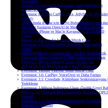
Hareketleri
Evertag 4.2: Yeni bulut bağlantıları, etiket düzenleyici
ayarları açıklandı
Evermusic 8.6: Yeni CarPlay, Plex, Jellyfin, SFTP, sözler
widget'ı
2026 Yılında iPhone için En İyi Bulut Müzik Oynatıcılar
Wix Blog Yazılarını OpenAI ile Markdown'a Aktarma
Flacbox ile iPhone ve Mac'te Kayıpsız FLAC ve DSD
Çalma
iPhone ve iPad için En İyi Bulut Müzik Çalar
Evermusic 6.8: Aliyun Drive, Synology, Yeni Arayüz
Stilleri
Setapp Mobile'da Evermusic Pro: iOS İçin Bulut Müzik
Evermusic Dünya Çapında 11 Milyon İndirmeye Ulaştı
Flacbox 1 Milyon İndirmeye Ulaştı: Hi-Res Ses
2025'te En İyi 5 iPhone Müzik Çalar Uygulaması
Evermusic Tanıtım Videosu: Bulut Müzik Çalar
Evermusic 3.6: CarPlay, VoiceOver ve Daha Fazlası
Evermusic 3.1: Crossfade, Kütüphane Senkronizasyonu 
Yedekleme
Evermusic 3 Milyon İndirmeye Ulaştı: Özellik Genel Bak
Flacbox 1.6: Otomatik Senkronizasyon, Ekolayzır, OPU
Desteği
Evermusic 2.3: Otomatik Senkronizasyon, Oynatma
Konumu ve Etiketler