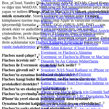
Box, pCloud, Yandex Disk, Synology, QNAP, WD My Cloud Home
iPhone veya MAC'te Ses Dosyaları İçin Şar
ve diğer tüm WebDAV, SMB veya DLNA sunucularından parça akışı
Sözleri Nasıl Düzenlenir
yapan ve indiren
iPhone, iPad ve Mac
için bir
yüksek çözünürlükl
Evermusic'te Müzik Kütüphanenizi Cihazlar
müzik oynatıcıdır
. Sistem kodekleri ve birlikte gelen
FFmpeg
Arasında Nasıl Aktarırsınız: Adım Adım
kütüphanesi üzerine inşa edilmiş olup Apple’ın varsayılan oynatıcısın
Kılavuz
işleyemediği formatlar — WMA, OGG, OPUS, APE, DSD — için
Evermusic ve Flacbox'ta Çalma Listeleri,
destek ekler ve audiofillere çıkış örnekleme hızı, çok kanallı
Albümler, Sanatçılar ve Türleri Nasıl Arşivle
yönlendirme, perde düzeltme ve IO tampon süresi üzerinde kontrol
(ZIP) ve Başka Bir Cihaza Aktarılır
sağlar. Bu SSS, kullanıcıların en sık gönderdiği soruları yanıtlar. Daha
Evermusic veya Flacbox'tan Last.fm'e Müzi
derin açıklamalar için
Flacbox Kullanıcı Kılavuzu’na
bakın veya
Nası
Geçmişinizi Nasıl Scrobble Edersiniz
yapılır makalelerimize
göz atın.
Adım Adım Kılavuz: iCloud Kütüphanenizi
Evermusic ve Flacbox'a Aktarma
Flacbox nasıl çalışır?
Evermusic ve Flacbox'ta iPhone ve Mac'ini
Flacbox ücretsiz mi?
Dinamik Şu An Çalınan Widget'larını
Flacbox ile Evermusic arasındaki fark nedir?
Kullanma
Flacbox güvenli mi?
Synology NAS Nasıl Bağlanır ve iPhone ve
Mac'inizde Müzik Nasıl Dinlenir
Flacbox’ta oynatma listesi nasıl oluşturulur?
Evermusic ve Flacbox'ta Çevrimdışı Müzik
Flacbox hangi bulut hizmetlerini, medya sunucularını ve
Çalma: Buluttan Yerel Dosyalara İndirme ve
protokolleri destekler?
Senkronizasyon
Flacbox’ta ses ekolayzer nasıl kullanılır?
iPhone veya Mac'te Müzik için Gömülü Şar
Flacbox’ta çevrimdışı mod nasıl etkinleştirilir?
Sözlerini, Yorumları ve LRC Dosyalarını Na
iPhone’da yerel olarak indirilen müzik nasıl oynatılır?
Görüntülersiniz
Oynatma listesini kaldığım yerden nasıl devam ettirebilirim?
WebDAV Kullanarak NAS Depolamayı
Flacbox’ta şarkı sözleri nasıl görüntülenir?