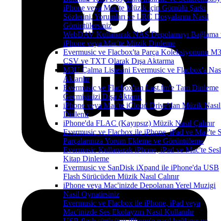
iPhone veya Mac'te Müzik için Gömülü Şarkı
Sözlerini, Yorumları ve LRC Dosyalarını Nasıl
Görüntülersiniz
WebDAV Kullanarak NAS Depolamayı Bağlama 
iPhone veya Mac'te Müzik Dinleme
Evermusic ve Flacbox'ta Parça Koleksiyonunu M
CSV ve TXT Olarak Dışa Aktarma
M3U Çalma Listesini Evermusic ve Flacbox'a Nas
Aktarılır
Evermusic ve Flacbox'tan Last.fm'e Tam Dinleme
Geçmişinizi Dışa Aktarın
iPhone veya Mac'te iCloud Drive'dan Müzik Nasıl
Dinlenir
iPhone'da FLAC (Kayıpsız) Müzik Nasıl Çalınır
Evermusic ve Flacbox ile iPhone, iPad ve Mac'te 
Parçalarınıza Yorum Ekleme ve Görüntüleme
Evermusic Kullanarak iPhone, iPad ve Mac'te Sesl
Kitap Dinleme
Evermusic ve SanDisk iXpand ile iPhone'da USB
Flash Sürücüden Müzik Nasıl Çalınır
iPhone veya Mac'inizde Depolanan Yerel Muzigi
Nasil Oynatirsiniz
Evermusic ve Flacbox ile iPhone, iPad veya
Mac'inizde Ses Ekolayzırı Nasıl Kullanılır
USB flash sürücüyü iPhone'a nasıl bağlanır ve