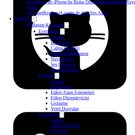
Evermusic ile iPhone'da Bulut Depolamadan Müzik Yayı
Yapın
AVAssetResourceLoader ile iOS Ses Akışı
Belgeler
Kullanım Kılavuzu
Evermusic
Ayarlar
Bağlantılar
Çalma Listeleri
Müzik Kütüphanesi
Navigasyon
Ses Oynatıcı
Yerel Dosyalar
Evertag
Ayarlar
Bağlantılar
Etiket Alanı Eşlemeleri
Etiket Düzenleyicisi
Gezinme
Yerel Dosyalar
Evervideo
Ayarlar
Çalma Listeleri
Dosyalar