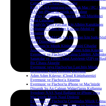
Çalma Listesi Nasıl Oluşturulur
Kodi DLNA sunucusu kullanarak Mac / PC / Linu
NAS'tan iPhone'da müzik nasıl çalınır
CarPlay Kullanarak iPhone'da Kendi Müziğinizi
Nasıl Çalarsınız
Spotify'da Yerel Parçalar İçin Albüm Kapaklarını
Değiştirme: Adım Adım Kılavuz (Mobil ve
Masaüstü)
iPhone veya MAC'te Ses Dosyaları İçin Şarkı Sözl
Nasıl Düzenlenir
Evermusic'te Müzik Kütüphanenizi Cihazlar
Arasında Nasıl Aktarırsınız: Adım Adım Kılavuz
Evermusic ve Flacbox'ta Çalma Listeleri, Albümler
Sanatçılar ve Türleri Nasıl Arşivlenir (ZIP) ve Baş
Bir Cihaza Aktarılır
Evermusic veya Flacbox'tan Last.fm'e Müzik
Geçmişinizi Nasıl Scrobble Edersiniz
Adım Adım Kılavuz: iCloud Kütüphanenizi
Evermusic ve Flacbox'a Aktarma
Evermusic ve Flacbox'ta iPhone ve Mac'inizde
Dinamik Şu An Çalınan Widget'larını Kullanma
Synology NAS Nasıl Bağlanır ve iPhone veya
Mac'inizde Müzik Nasıl Dinlenir
Evermusic ve Flacbox'ta Çevrimdışı Müzik Çalma
Buluttan Yerel Dosyalara İndirme ve Senkronizas