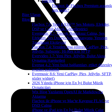
Flacbox
Flacbox ile Flacbox Premium arasınd
fark nedir?
Bize Ulaşın
Blog
Flacbox 7.6: Yeni BASS™ Ses Motoru, Efektler,
DSP ve Canlı Müzik Görselleştirici
Evermusic 8.7: Gerçek Boşluksuz Çalma, Ses
Efektleri, Ses Düzeyi Normalizasyonu, Yeniden
Tasarlanan Ekolayzer
Flacbox 7.4: Yeniden inşa edilmiş CarPlay, Plex,
Jellyfin, Subsonic, Hi-Res için SFTP
Evervideo 1.7: Yeni Plex, Jellyfin, Bulut Akışı,
Oynatma Hareketleri
Evertag 4.2: Yeni bulut bağlantıları, etiket düzenley
ayarları açıklandı
Evermusic 8.6: Yeni CarPlay, Plex, Jellyfin, SFTP,
sözler widget'ı
2026 Yılında iPhone için En İyi Bulut Müzik
Oynatıcıları
Wix Blog Yazılarını OpenAI ile Markdown'a
Aktarma
Flacbox ile iPhone ve Mac'te Kayıpsız FLAC ve
DSD Çalma
iPhone ve iPad için En İyi Bulut Müzik Çalar