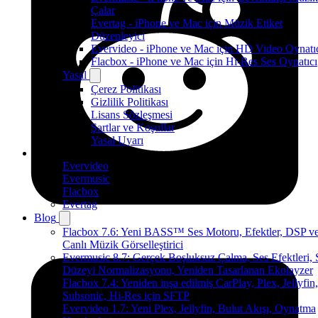
Çalar
Evertag - iPhone ve Mac için Müzik Etiket
Düzenleyici
Evervideo - iPhone ve Mac için HD Video Oynatı
Flacbox - iPhone ve Mac için Hi-Res Ses Oynatıcı
Yasal
Çerez Politikası
Gizlilik Politikası
Lisans Sözleşmesi
Şartlar ve Koşullar
Yasal Uyarı
Ürünler
Evervideo
Evermusic
Flacbox
Evertag
Blog
Flacbox 7.6: Yeni BASS™ Ses Motoru, Efektler, DSP v
Canlı Müzik Görselleştirici
Evermusic 8.7: Gerçek Boşluksuz Çalma, Ses Efektleri, 
Düzeyi Normalizasyonu, Yeniden Tasarlanan Ekolayzer
Flacbox 7.4: Yeniden inşa edilmiş CarPlay, Plex, Jellyfin,
Subsonic, Hi-Res için SFTP
Evervideo 1.7: Yeni Plex, Jellyfin, Bulut Akışı, Oynatma