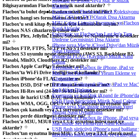
Bağlama ve iPhone veya Mac'te Müzik
Bilgisayarımdan Flacbox’a müzik nasıl aktarılır?
Dinleme
Flacbox’ta bulut depolamadan müzik nasıl indirilir?
Evermusic ve Flacbox'ta Parça Koleksiyon
M3U, CSV ve TXT Olarak Dışa Aktarma
Flacbox hangi ses formatlarını destekler?
M3U Çalma Listesini Evermusic ve Flacbox
Flacbox’u sesli kitap oynatmak için kullanabilir miyim?
Nasıl Aktarılır
Flacbox NAS cihazlarıyla çalışır mı?
Evermusic ve Flacbox'tan Last.fm'e Tam
Flacbox Plex, Jellyfin, Emby, Subsonic ve Navidrome’u destekler
Dinleme Geçmişinizi Dışa Aktarın
mi?
iPhone veya Mac'te iCloud Drive'dan Müzi
Flacbox FTP, FTPS, SFTP ve NFS’i destekler mi?
Nasıl Dinlenir
Flacbox S3 uyumlu nesne depolamayı (AWS S3, Backblaze B2,
iPhone'da FLAC (Kayıpsız) Müzik Nasıl
Wasabi, MinIO, Cloudflare R2) destekler mi?
Çalınır
Flacbox Apple CarPlay’i destekler mi?
Evermusic ve Flacbox ile iPhone, iPad ve
Flacbox’ta Wi-Fi Drive özelliği nasıl kullanılır?
Mac'te Ses Parçalarınıza Yorum Ekleme ve
Flacbox iPhone’da FLAC oynatır mı?
Görüntüleme
Evermusic Kullanarak iPhone, iPad ve Mac'
Flacbox DSD, DSF ve DFF dosyalarını oynatır mı?
Sesli Kitap Dinleme
Flacbox Hi-Res sesi (24-bit / 96 kHz) destekler mi?
Evermusic ve SanDisk iXpand ile iPhone'da
Flacbox ile harici USB DAC nasıl kullanılır?
USB Flash Sürücüden Müzik Nasıl Çalınır
Flacbox WMA, OGG, OPUS ve APE dosyalarını oynatır mı?
iPhone veya Mac'inizde Depolanan Yerel
Flacbox çok kanallı veya 5.1 surround çıkışı destekler mi?
Muzigi Nasil Oynatirsiniz
Flacbox perde düzeltmeyi destekler mi?
Evermusic ve Flacbox ile iPhone, iPad veya
Flacbox’a M3U, M3U8 veya CUE oynatma listesi nasıl içe
Mac'inizde Ses Ekolayzırı Nasıl Kullanılır
aktarılır?
USB flash sürücüyü iPhone'a nasıl bağlanır 
Flacbox’tan oynatma listesi M3U, CSV veya TXT olarak nasıl
üzerindeki müzikleri dinlenir veya dosyalar