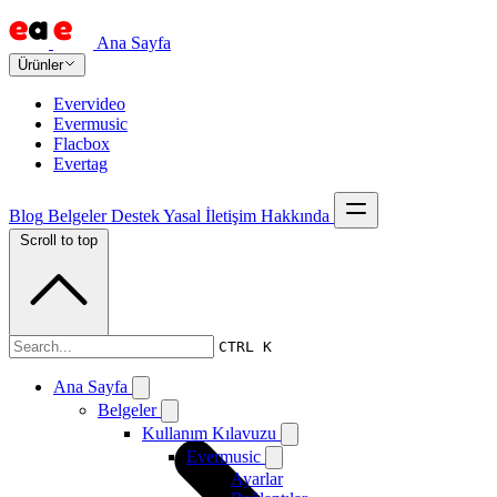
Ana Sayfa
Ürünler
Evervideo
Evermusic
Flacbox
Evertag
Blog
Belgeler
Destek
Yasal
İletişim
Hakkında
Scroll to top
Belgeler
CTRL K
Ana Sayfa
Belgeler
Kullanım Kılavuzu
Evermusic
Ayarlar