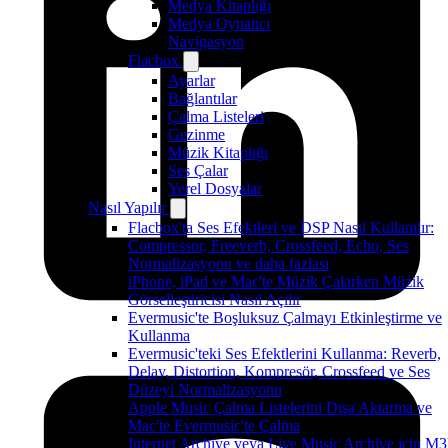
Medya Kitaplığı
Medya Oynatıcı
Navigasyon
Flacbox
Ayarlar
Bağlantılar
Çalma Listeleri
Gezinme
Müzik Kitaplığı
Ses Çalar
Yerel Dosyalar
Nasıl Yapılır
Flacbox'ta Ses Efektleri ve DSP Nasıl Kullanılır:
Compressor, Freeverb, Crossfeed, Echo, Ses
Normalizasyonu ve daha fazlası
iPhone, iPad ve Mac'te Müzik Çalarken Müzik
Görselleştiricisi Nasıl Açılır
Evermusic'te Boşluksuz Çalmayı Etkinleştirme ve
Kullanma
Evermusic'teki Ses Efektlerini Kullanma: Reverb,
Delay, Distortion, Kompresör, Crossfeed ve Ses
Düzeyi Normalizasyonu
Apple Music Çalma Listelerini Dışa Aktarma ve
Mac'te Evermusic'te Çalma
Internet Archive veya Live Music Archive için M