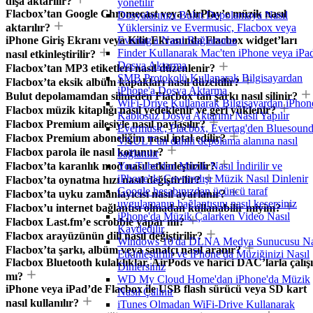
dışa aktarılır?
yönetilir
Flacbox’tan Google Chromecast veya AirPlay’e müzik nasıl
Dosyalarınızı Bulut Depolamaya Nasıl
aktarılır?
Yüklersiniz ve Evermusic, Flacbox veya
iPhone Giriş Ekranı veya Kilit Ekranında Flacbox widget’ları
Evertag'a Nasıl Bağlarsınız
Finder Kullanarak Mac'ten iPhone veya iPad
nasıl etkinleştirilir?
Dosya Aktarma
Flacbox’tan MP3 etiketleri nasıl düzenlenir?
SMB Protokolü Kullanarak Bilgisayardan
Flacbox’ta eksik albüm kapakları nasıl düzeltilir?
iPhone'a Dosya Aktarma
Bulut depolamamdan silmeden Flacbox’tan şarkı nasıl silinir?
WiFi-Drive Kullanarak Bilgisayardan iPhon
Flacbox müzik kitaplığı nasıl yedeklenir ve geri yüklenir?
Kablosuz Dosya Aktarımı Nasıl Yapılır
Flacbox Premium ailesiyle nasıl paylaşılır?
Evermusic, Flacbox, Evertag'den Bluesoun
Flacbox Premium aboneliğim nasıl iptal edilir?
VAULT'un dahili depolama alanına nasıl
Flacbox parola ile nasıl korunur?
bağlanılır
Flacbox’ta karanlık mod nasıl etkinleştirilir?
YouTube'dan Müzik Nasıl İndirilir ve
iPhone'da Çevrimdışı Müzik Nasıl Dinlenir
Flacbox’ta oynatma hızı nasıl değiştirilir?
Google hesabınızdan üçüncü taraf
Flacbox’ta uyku zamanlayıcısı nasıl ayarlanır?
uygulamanın bağlantısını nasıl kesersiniz
Flacbox’u internet bağlantısı olmadan kullanabilir miyim?
iPhone'da Müzik Çalarken Video Nasıl
Flacbox Last.fm’e scrobble yapar mı?
Kaydedilir
Flacbox arayüzünün dili nasıl değiştirilir?
Windows 10'da DLNA Medya Sunucusu Na
Flacbox’ta şarkı, albüm veya sanatçı nasıl aranır?
Etkinleştirilir ve iPhone'da Müziğinizi Nasıl
Flacbox Bluetooth kulaklıklar, AirPods ve harici DAC’larla çalış
Dinlersiniz
mı?
WD My Cloud Home'dan iPhone'da Müzik
iPhone veya iPad’de Flacbox ile USB flash sürücü veya SD kart
Nasıl Çalınır
nasıl kullanılır?
iTunes Olmadan WiFi-Drive Kullanarak