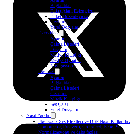
Ayarlar
Bağlantılar
Etiket Alanı Eşlemeleri
Etiket Düzenleyicisi
Gezinme
Yerel Dosyalar
Evervideo
Ayarlar
Çalma Listeleri
Dosyalar
Medya Kitaplığı
Medya Oynatıcı
Navigasyon
Flacbox
Ayarlar
Bağlantılar
Çalma Listeleri
Gezinme
Müzik Kitaplığı
Ses Çalar
Yerel Dosyalar
Nasıl Yapılır
Flacbox'ta Ses Efektleri ve DSP Nasıl Kullanılır:
Compressor, Freeverb, Crossfeed, Echo, Ses
Normalizasyonu ve daha fazlası