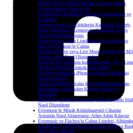
iPhone, iPad ve Mac'te Müzik Çalarken Müzik
Görselleştiricisi Nasıl Açılır
Evermusic'te Boşluksuz Çalmayı Etkinleştirme ve
Kullanma
Evermusic'teki Ses Efektlerini Kullanma: Reverb,
Delay, Distortion, Kompresör, Crossfeed ve Ses
Düzeyi Normalizasyonu
Apple Music Çalma Listelerini Dışa Aktarma ve
Mac'te Evermusic'te Çalma
Internet Archive veya Live Music Archive için M
Çalma Listesi Nasıl Oluşturulur
Kodi DLNA sunucusu kullanarak Mac / PC / Linu
NAS'tan iPhone'da müzik nasıl çalınır
CarPlay Kullanarak iPhone'da Kendi Müziğinizi
Nasıl Çalarsınız
Spotify'da Yerel Parçalar İçin Albüm Kapaklarını
Değiştirme: Adım Adım Kılavuz (Mobil ve
Masaüstü)
iPhone veya MAC'te Ses Dosyaları İçin Şarkı Sözl
Nasıl Düzenlenir
Evermusic'te Müzik Kütüphanenizi Cihazlar
Arasında Nasıl Aktarırsınız: Adım Adım Kılavuz
Evermusic ve Flacbox'ta Çalma Listeleri, Albümler
Sanatçılar ve Türleri Nasıl Arşivlenir (ZIP) ve Baş
Bir Cihaza Aktarılır