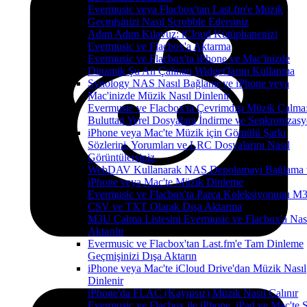
Evermusic veya Flacbox'tan Last.fm'e Müzik
Geçmişinizi Nasıl Scrobble Edersiniz
Adım Adım Kılavuz: iCloud Kütüphanenizi
Evermusic ve Flacbox'a Aktarma
Evermusic ve Flacbox'ta iPhone ve Mac'inizde
Dinamik Şu An Çalınan Widget'larını Kullanma
Synology NAS Nasıl Bağlanır ve iPhone veya
Mac'inizde Müzik Nasıl Dinlenir
Evermusic ve Flacbox'ta Çevrimdışı Müzik Çalma
Buluttan Yerel Dosyalara İndirme ve Senkronizas
iPhone veya Mac'te Müzik için Gömülü Şarkı
Sözlerini, Yorumları ve LRC Dosyalarını Nasıl
Görüntülersiniz
WebDAV Kullanarak NAS Depolamayı Bağlama 
iPhone veya Mac'te Müzik Dinleme
Evermusic ve Flacbox'ta Parça Koleksiyonunu M
CSV ve TXT Olarak Dışa Aktarma
M3U Çalma Listesini Evermusic ve Flacbox'a Nas
Aktarılır
Evermusic ve Flacbox'tan Last.fm'e Tam Dinleme
Geçmişinizi Dışa Aktarın
iPhone veya Mac'te iCloud Drive'dan Müzik Nasıl
Dinlenir
iPhone'da FLAC (Kayıpsız) Müzik Nasıl Çalınır
Evermusic ve Flacbox ile iPhone, iPad ve Mac'te 