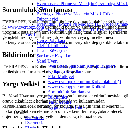
Evermusic - iPhone ve Mac için Çevrimdışı Müzik
Sorumluluk Sınırlaması
Çalar
Evertag - iPhone ve Mac için Müzik Etiket
Düzenleyici
EVERAPPZ, Kullanıcının bu bilgilere dayanarak alabileceği kararlar
Evervideo - iPhone ve Mac için HD Video Oynatı
ile
www.everappz.com
üzerindeki belge ve grafiklerde bulunabilecek
Flacbox - iPhone ve Mac için Hi-Res Ses Oynatıcı
tipografik hatalar için tüm sorumluluğu hariç tutar. Bilgiler, İçeriklerin
Yasal
genişletilmesi, iyileştirilmesi, düzeltilmesi veya güncellenmesi
Çerez Politikası
nedeniyle önceden haber verilmeksizin periyodik değişikliklere tabidir
Gizlilik Politikası
Lisans Sözleşmesi
Bildirimler
Şartlar ve Koşullar
Yasal Uyarı
Web Sitesi Sahibinin Kimlik Bilgileri
EVERAPPZ’dan Kullanıcıya herhangi bir araçla yapılan tüm bildirim
Kullanım Koşulları
ve iletişimler tüm amaçlar için geçerli sayılacaktır.
Fikri Mülkiyet
www.everappz.com’un Kullanılabilirliği
Yargı Yetkisi
www.everappz.com’un Kalitesi
Sorumluluk Sınırlaması
Bu Yasal Uyarının yorumlanması, uygulanması ve yürütülmesiyle ilgil
Bildirimler
ortaya çıkabilecek herhangi bir konuda ve kullanımından
Yargı Yetkisi
kaynaklanabilecek herhangi bir iddiada, tüm ilgili taraflar Madrid ili
Uygulanacak Hukuk
Hakim ve Mahkemelerine tabi olur ve kendilerine uygulanabilecek
Ürünler
diğer herhangi bir yargı yetkisinden açıkça feragat eder.
Evervideo
Evermusic
Flacbox