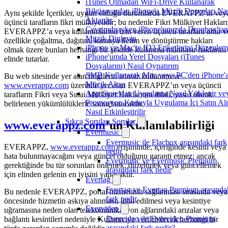
iTunes Olmadan WiFi-Drive Kullanarak
Bilgisayardan iPhone'a Müzik Dosyaları Nas
Aynı şekilde İçerikler, uygun olduğu durumlarda EVERAPPZ’ın vey
Aktarılır
üçüncü tarafların fikri mülkiyetidir; bu nedenle Fikri Mülkiyet Hakları
Çevrimdışıyken iPhone'unuzda Dropbox'tan
EVERAPPZ’a veya kullanımlarına izin veren üçüncü taraflara aittir v
Müzik Dinleyin
özellikle çoğaltma, dağıtım, kamuya iletim ve dönüştürme hakları
iPhone ve Mac'te ID3 Etiketlerini Düzenle
olmak üzere bunları herhangi bir şekilde kullanma münhasır haklarını
iPhone'umda Yerel Dosyaları (iTunes
elinde tutarlar.
Dosyalarını) Nasıl Oynatırım
SMB Kullanarak Mac veya PC'den iPhone'
Bu web sitesinde yer alan bilgilerin izinsiz kullanımı ve
Müzik Akışı
www.everappz.com
üzerinde yer alan EVERAPPZ’ın veya üçüncü
App Store'dan Uygulama Nasıl Yüklenir ve
tarafların Fikri veya Sınai Mülkiyet Haklarının ihlali, yasal olarak
Promosyon Koduyla Uygulama İçi Satın A
belirlenen yükümlülüklerle sonuçlanacaktır.
Nasıl Etkinleştirilir
Sıkça Sorulan Sorular
www.everappz.com
’un Kullanılabilirliği
Evermusic
Evermusic ile Flacbox arasındaki fark
EVERAPPZ,
www.everappz.com
erişiminde, içeriğinde kesinti veya
nedir
hata bulunmayacağını veya güncel olduğunu garanti etmez; ancak
Evermusic ve Evermusic Premium
gerektiğinde bu tür sorunları önlemek, düzeltmek veya güncellemek
arasındaki fark nedir
için elinden gelenin en iyisini yapacaktır.
Evertag
Evertag ve Evertag Premium arasında
Bu nedenle EVERAPPZ, portal hizmetinin sağlanması sırasında veya
fark nedir
öncesinde hizmetin askıya alınması, iptal edilmesi veya kesintiye
Evervideo
uğramasına neden olan telekomünikasyon ağlarındaki arızalar veya
Evervideo ile Evervideo Premium
bağlantı kesintileri nedeniyle Kullanıcıya verilebilecek herhangi bir
arasındaki fark nedir?