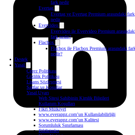
fark nedir
Evertag
Evertag ve Evertag Premium arasındaki fark
nedir
Evervideo
Evervideo ile Evervideo Premium arasındak
fark nedir?
Flacbox
Flacbox ile Flacbox Premium arasındaki far
nedir?
Destek
Yasal
Çerez Politikası
Gizlilik Politikası
Lisans Sözleşmesi
Şartlar ve Koşullar
Yasal Uyarı
Web Sitesi Sahibinin Kimlik Bilgileri
Kullanım Koşulları
Fikri Mülkiyet
www.everappz.com’un Kullanılabilirliği
www.everappz.com’un Kalitesi
Sorumluluk Sınırlaması
Bildirimler