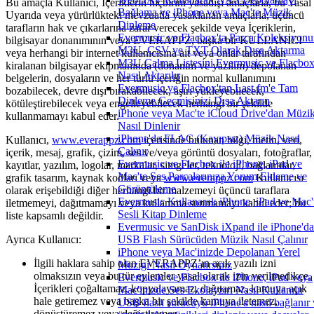
Bu amaçla Kullanıcı, İçeriklerin hiçbirini yasadışı amaçlarla, bu Yasal
Bağlama ve iPhone veya Mac'te Müzik
Uyarıda veya yürürlükteki mevzuatla yasaklanan amaçlarla, üçüncü
Dinleme
tarafların hak ve çıkarlarına zarar verecek şekilde veya İçeriklerin,
Evermusic ve Flacbox'ta Parça Koleksiyon
bilgisayar donanımının veya EVERAPPZ, başka bir KULLANICI
M3U, CSV ve TXT Olarak Dışa Aktarma
veya herhangi bir internet kullanıcısına ait veya onlar tarafından
M3U Çalma Listesini Evermusic ve Flacbox
kiralanan bilgisayar ekipmanında (donanım ve yazılım) depolanan
Nasıl Aktarılır
belgelerin, dosyaların ve her türlü içeriğin normal kullanımını
Evermusic ve Flacbox'tan Last.fm'e Tam
bozabilecek, devre dışı bırakabilecek, aşırı yükleyebilecek,
Dinleme Geçmişinizi Dışa Aktarın
kötüleştirebilecek veya engelleyebilecek herhangi bir şekilde
iPhone veya Mac'te iCloud Drive'dan Müzi
kullanmamayı kabul eder.
Nasıl Dinlenir
iPhone'da FLAC (Kayıpsız) Müzik Nasıl
Kullanıcı,
www.everappz.com
içerisinde bulunan bilgi, metin, veri,
Çalınır
içerik, mesaj, grafik, çizim, ses ve/veya görüntü dosyaları, fotoğraflar,
Evermusic ve Flacbox ile iPhone, iPad ve
kayıtlar, yazılım, logolar, markalar, simgeler, teknoloji, bağlantılar,
Mac'te Ses Parçalarınıza Yorum Ekleme ve
grafik tasarım, kaynak kodları veya
www.everappz.com
Kullanıcısı
Görüntüleme
olarak erişebildiği diğer herhangi bir malzemeyi üçüncü taraflara
Evermusic Kullanarak iPhone, iPad ve Mac'
iletmemeyi, dağıtmamayı veya kullanıma sunmamayı kabul eder; bu
Sesli Kitap Dinleme
liste kapsamlı değildir.
Evermusic ve SanDisk iXpand ile iPhone'da
Ayrıca Kullanıcı:
USB Flash Sürücüden Müzik Nasıl Çalınır
iPhone veya Mac'inizde Depolanan Yerel
İlgili haklara sahip olan EVERAPPZ’ın açık yazılı izni
Muzigi Nasil Oynatirsiniz
olmaksızın veya bu tür eylemler yasal olarak izin verilmedikçe,
Evermusic ve Flacbox ile iPhone, iPad veya
İçerikleri çoğaltamaz, kopyalayamaz, dağıtamaz, kamuya açık
Mac'inizde Ses Ekolayzırı Nasıl Kullanılır
hale getiremez veya başka bir şekilde kamuya iletemez,
USB flash sürücüyü iPhone'a nasıl bağlanır 
dönüştüremez veya değiştiremez.