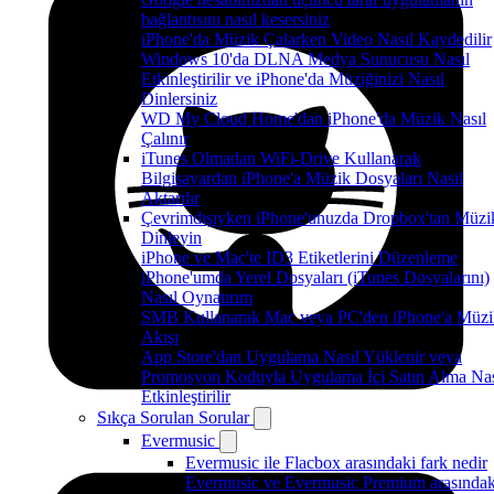
bağlantısını nasıl kesersiniz
iPhone'da Müzik Çalarken Video Nasıl Kaydedilir
Windows 10'da DLNA Medya Sunucusu Nasıl
Etkinleştirilir ve iPhone'da Müziğinizi Nasıl
Dinlersiniz
WD My Cloud Home'dan iPhone'da Müzik Nasıl
Çalınır
iTunes Olmadan WiFi-Drive Kullanarak
Bilgisayardan iPhone'a Müzik Dosyaları Nasıl
Aktarılır
Çevrimdışıyken iPhone'unuzda Dropbox'tan Müzi
Dinleyin
iPhone ve Mac'te ID3 Etiketlerini Düzenleme
iPhone'umda Yerel Dosyaları (iTunes Dosyalarını)
Nasıl Oynatırım
SMB Kullanarak Mac veya PC'den iPhone'a Müzi
Akışı
App Store'dan Uygulama Nasıl Yüklenir veya
Promosyon Koduyla Uygulama İçi Satın Alma Nas
Etkinleştirilir
Sıkça Sorulan Sorular
Evermusic
Evermusic ile Flacbox arasındaki fark nedir
Evermusic ve Evermusic Premium arasındak