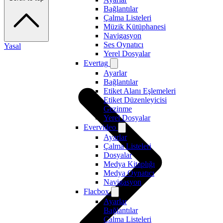
Bağlantılar
Çalma Listeleri
Müzik Kütüphanesi
Navigasyon
Ses Oynatıcı
Yasal
Yerel Dosyalar
Evertag
Ayarlar
Bağlantılar
Etiket Alanı Eşlemeleri
Etiket Düzenleyicisi
Gezinme
Yerel Dosyalar
Evervideo
Ayarlar
Çalma Listeleri
Dosyalar
Medya Kitaplığı
Medya Oynatıcı
Navigasyon
Flacbox
Ayarlar
Bağlantılar
Çalma Listeleri