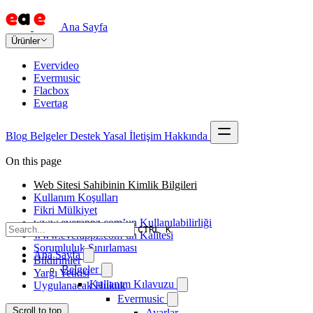
Ana Sayfa
Ürünler
Evervideo
Evermusic
Flacbox
Evertag
Blog
Belgeler
Destek
Yasal
İletişim
Hakkında
On this page
Web Sitesi Sahibinin Kimlik Bilgileri
Kullanım Koşulları
Fikri Mülkiyet
www.everappz.com’un Kullanılabilirliği
CTRL K
www.everappz.com’un Kalitesi
Sorumluluk Sınırlaması
Ana Sayfa
Bildirimler
Belgeler
Yargı Yetkisi
Kullanım Kılavuzu
Uygulanacak Hukuk
Evermusic
Scroll to top
Ayarlar