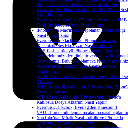
Parçalarınıza Yorum Ekleme ve Görüntüleme
Evermusic Kullanarak iPhone, iPad ve Mac'te Sesl
Kitap Dinleme
Evermusic ve SanDisk iXpand ile iPhone'da USB
Flash Sürücüden Müzik Nasıl Çalınır
iPhone veya Mac'inizde Depolanan Yerel Muzigi
Nasil Oynatirsiniz
Evermusic ve Flacbox ile iPhone, iPad veya
Mac'inizde Ses Ekolayzırı Nasıl Kullanılır
USB flash sürücüyü iPhone'a nasıl bağlanır ve
üzerindeki müzikleri dinlenir veya dosyalar yönetil
Dosyalarınızı Bulut Depolamaya Nasıl Yüklersiniz
ve Evermusic, Flacbox veya Evertag'a Nasıl
Bağlarsınız
Finder Kullanarak Mac'ten iPhone veya iPad'e Do
Aktarma
SMB Protokolü Kullanarak Bilgisayardan iPhone'
Dosya Aktarma
WiFi-Drive Kullanarak Bilgisayardan iPhone'a
Kablosuz Dosya Aktarımı Nasıl Yapılır
Evermusic, Flacbox, Evertag'den Bluesound
VAULT'un dahili depolama alanına nasıl bağlanılı
YouTube'dan Müzik Nasıl İndirilir ve iPhone'da
Çevrimdışı Müzik Nasıl Dinlenir
Google hesabınızdan üçüncü taraf uygulamanın