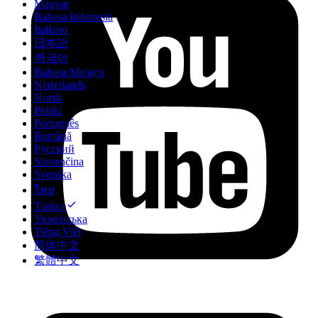
Magyar
Bahasa Indonesia
Italiano
日本語
한국어
Bahasa Melayu
Nederlands
Norsk
Polski
Português
Română
Русский
Slovenčina
Svenska
ไทย
Türkçe
Українська
Tiếng Việt
简体中文
繁體中文