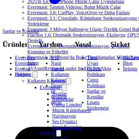
2025'te En İyi 5 iPhone Müzik Çalar Uygulaması
Evermusic Tanıtım Videosu: Bulut Müzik Çalar
Evermusic 3.6: CarPlay, VoiceOver ve Daha Fazlası
Evermusic 3.1: Crossfade, Kütüphane Senkronizasyonu 
Yedekleme
Evermusic 3 Milyon İndirmeye Ulaştı: Özellik Genel Bak
Şartlar ve Koşullar
Flacbox 1.6: Otomatik Senkronizasyon, Ekolayzır, OPU
Desteği
Ürünler
Yardım
Yasal
Şirket
Evermusic 2.3: Otomatik Senkronizasyon, Oynatma
Konumu ve Etiketler
Evermusic ile iPhone'da Bulut Depolamadan Müzik Yayı
Evervideo
SSS
Yasal
Hakkın
Yapın
Evermusic
Nasıl
Uyarı
Blog
AVAssetResourceLoader ile iOS Ses Akışı
Evertag
Yapılır
Gizlilik
İletişim
Belgeler
Flacbox
Kullanım
Politikası
Kılavuzu
Çerez
Kullanım Kılavuzu
Destek
Politikası
Evermusic
ile
Şartlar ve
Ayarlar
iletişime
Koşullar
Bağlantılar
geçin
Lisans
Çalma Listeleri
Sözleşmesi
Müzik Kütüphanesi
Navigasyon
Ses Oynatıcı
Yerel Dosyalar
Evertag