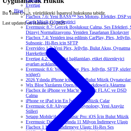
Uygulanacak Hukuk
Evertag
Blog
Bu Yasal Uyarı, yürürlükteki İspanyol hukukuna tabidir.
Flacbox 7.6: Yeni BASS™ Ses Motoru, Efektler, DSP v
Canlı Müzik Görselleştirici
Last updated on
Haziran 12, 2025
Evermusic 8.7: Gerçek Boşluksuz Çalma, Ses Efektleri, 
Düzeyi Normalizasyonu, Yeniden Tasarlanan Ekolayzer
Flacbox 7.4: Yeniden inşa edilmiş CarPlay, Plex, Jellyfin,
Subsonic, Hi-Res için SFTP
Evervideo 1.7: Yeni Plex, Jellyfin, Bulut Akışı, Oynatma
Hareketleri
Evertag 4.2: Yeni bulut bağlantıları, etiket düzenleyici
ayarları açıklandı
Evermusic 8.6: Yeni CarPlay, Plex, Jellyfin, SFTP, sözler
widget'ı
2026 Yılında iPhone için En İyi Bulut Müzik Oynatıcılar
Wix Blog Yazılarını OpenAI ile Markdown'a Aktarma
Flacbox ile iPhone ve Mac'te Kayıpsız FLAC ve DSD
Çalma
iPhone ve iPad için En İyi Bulut Müzik Çalar
Evermusic 6.8: Aliyun Drive, Synology, Yeni Arayüz
Stilleri
Setapp Mobile'da Evermusic Pro: iOS İçin Bulut Müzik
Evermusic Dünya Çapında 11 Milyon İndirmeye Ulaştı
Flacbox 1 Milyon İndirmeye Ulaştı: Hi-Res Ses