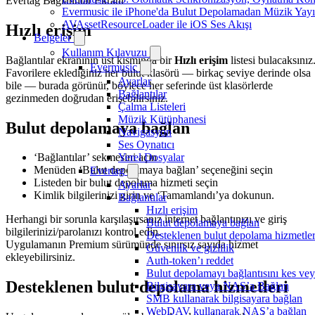
Evertag Bağlantılar Ekranı
Evermusic ile iPhone'da Bulut Depolamadan Müzik Yayı
AVAssetResourceLoader ile iOS Ses Akışı
Hızlı erişim
Belgeler
Kullanım Kılavuzu
Bağlantılar ekranının üst kısmında bir
Hızlı erişim
listesi bulacaksınız
Evermusic
Favorilere eklediğiniz her bulut klasörü — birkaç seviye derinde olsa
Ayarlar
bile — burada görünür, böylece her seferinde üst klasörlerde
Bağlantılar
gezinmeden doğrudan erişebilirsiniz.
Çalma Listeleri
Müzik Kütüphanesi
Bulut depolamaya bağlan
Navigasyon
Ses Oynatıcı
Yerel Dosyalar
‘Bağlantılar’ sekmesini açın
Menüden ‘Bulut depolamaya bağlan’ seçeneğini seçin
Evertag
Listeden bir bulut depolama hizmeti seçin
Ayarlar
Kimlik bilgilerinizi girin ve ‘Tamamlandı’ya dokunun.
Bağlantılar
Hızlı erişim
Herhangi bir sorunla karşılaşırsanız internet bağlantınızı ve giriş
Bulut depolamaya bağlan
bilgilerinizi/parolanızı kontrol edin.
Desteklenen bulut depolama hizmetler
Uygulamanın Premium sürümünde sınırsız sayıda hizmet
Güvenlik ve gizlilik
ekleyebilirsiniz.
Auth-token’ı reddet
Bulut depolamayı bağlantısını kes vey
Desteklenen bulut depolama hizmetleri
Bilgisayara veya NAS’a Bağlan
SMB kullanarak bilgisayara bağlan
WebDAV kullanarak NAS’a bağlan