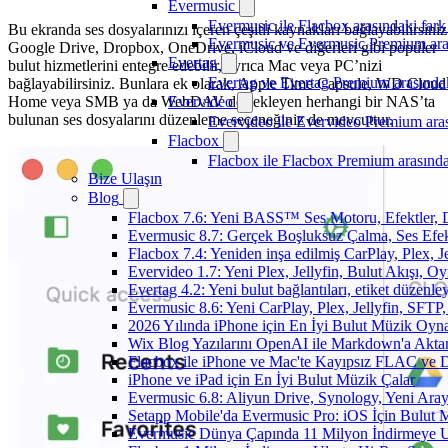
Evermusic
Evermusic ile Flacbox arasındaki fark
Bu ekranda ses dosyalarınızı içeren çeşitli kaynakları bağlayabilirsiniz
Evermusic ve Evermusic Premium aras
Google Drive, Dropbox, OneDrive, iCloud ve diğerleri gibi popüler
Evertag
bulut hizmetlerini entegre edebilir, ayrıca Mac veya PC’nizi
Evertag ve Evertag Premium arasındak
bağlayabilirsiniz. Bunlara ek olarak, Apple Time Capsule, WD Cloud
Home veya SMB ya da WebDAV destekleyen herhangi bir NAS’ta
Evervideo
bulunan ses dosyalarını düzenleme seçeneğiniz de mevcuttur.
Evervideo ile Evervideo Premium aras
Flacbox
Flacbox ile Flacbox Premium arasında
Bize Ulaşın
Blog
Flacbox 7.6: Yeni BASS™ Ses Motoru, Efektler, D
Evermusic 8.7: Gerçek Boşluksuz Çalma, Ses Efek
Flacbox 7.4: Yeniden inşa edilmiş CarPlay, Plex, J
Evervideo 1.7: Yeni Plex, Jellyfin, Bulut Akışı, O
Evertag 4.2: Yeni bulut bağlantıları, etiket düzenley
Evermusic 8.6: Yeni CarPlay, Plex, Jellyfin, SFTP, 
2026 Yılında iPhone için En İyi Bulut Müzik Oynat
Wix Blog Yazılarını OpenAI ile Markdown'a Akt
Flacbox ile iPhone ve Mac'te Kayıpsız FLAC ve
iPhone ve iPad için En İyi Bulut Müzik Çalar
Evermusic 6.8: Aliyun Drive, Synology, Yeni Arayü
Setapp Mobile'da Evermusic Pro: iOS İçin Bulut 
Evermusic Dünya Çapında 11 Milyon İndirmeye U