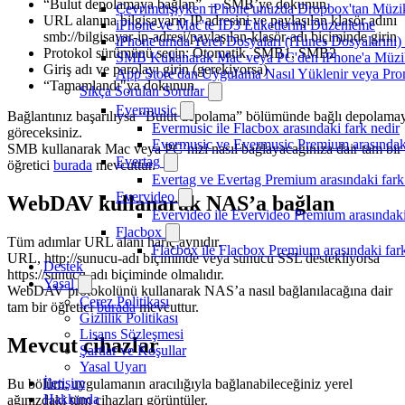
“Bulut depolamaya bağlan” → SMB’ye dokunun.
Çevrimdışıyken iPhone'unuzda Dropbox'tan Müzi
URL alanına bilgisayarın IP adresini ve paylaşılan klasör adını
iPhone ve Mac'te ID3 Etiketlerini Düzenleme
smb://bilgisayar-ip-adresi/paylaşılan-klasör-adı biçiminde girin
iPhone'umda Yerel Dosyaları (iTunes Dosyalarını)
Protokol sürümünü seçin: Otomatik, SMB1, SMB2
SMB Kullanarak Mac veya PC'den iPhone'a Müzi
Giriş adı ve parolayı girin (gerekiyorsa)
App Store'dan Uygulama Nasıl Yüklenir veya Prom
“Tamamlandı"ya dokunun.
Sıkça Sorulan Sorular
Evermusic
Bağlantınız başarılıysa “Bulut depolama” bölümünde bağlı depolama
Evermusic ile Flacbox arasındaki fark nedir
göreceksiniz.
Evermusic ve Evermusic Premium arasındaki
SMB kullanarak Mac veya PC’nizi nasıl bağlayacağınıza dair tam bir
Evertag
öğretici
burada
mevcuttur.
Evertag ve Evertag Premium arasındaki fark
Evervideo
WebDAV kullanarak NAS’a bağlan
Evervideo ile Evervideo Premium arasındaki
Flacbox
Tüm adımlar URL alanı hariç aynıdır.
Flacbox ile Flacbox Premium arasındaki far
URL, http://sunucu-adı biçiminde veya sunucu SSL destekliyorsa
Destek
https://sunucu-adı biçiminde olmalıdır.
Yasal
WebDAV protokolünü kullanarak NAS’a nasıl bağlanılacağına dair
Çerez Politikası
tam bir öğretici
burada
mevcuttur.
Gizlilik Politikası
Lisans Sözleşmesi
Mevcut cihazlar
Şartlar ve Koşullar
Yasal Uyarı
İletişim
Bu bölüm, uygulamanın aracılığıyla bağlanabileceğiniz yerel
Hakkında
ağınızdaki tüm cihazları görüntüler.