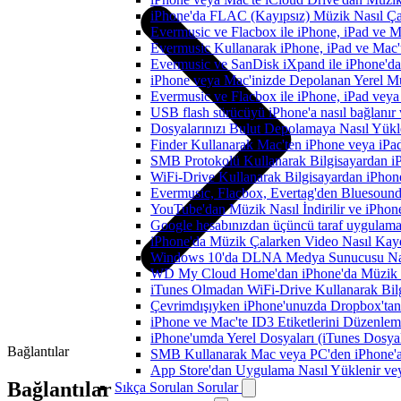
iPhone'da FLAC (Kayıpsız) Müzik Nasıl Çal
Evermusic ve Flacbox ile iPhone, iPad ve 
Evermusic Kullanarak iPhone, iPad ve Mac'
Evermusic ve SanDisk iXpand ile iPhone'd
iPhone veya Mac'inizde Depolanan Yerel Mu
Evermusic ve Flacbox ile iPhone, iPad veya 
USB flash sürücüyü iPhone'a nasıl bağlanır v
Dosyalarınızı Bulut Depolamaya Nasıl Yükle
Finder Kullanarak Mac'ten iPhone veya iPa
SMB Protokolü Kullanarak Bilgisayardan i
WiFi-Drive Kullanarak Bilgisayardan iPhone
Evermusic, Flacbox, Evertag'den Bluesound 
YouTube'dan Müzik Nasıl İndirilir ve iPhon
Google hesabınızdan üçüncü taraf uygulamanı
iPhone'da Müzik Çalarken Video Nasıl Kayd
Windows 10'da DLNA Medya Sunucusu Nasıl E
WD My Cloud Home'dan iPhone'da Müzik N
iTunes Olmadan WiFi-Drive Kullanarak Bilgi
Çevrimdışıyken iPhone'unuzda Dropbox'tan
iPhone ve Mac'te ID3 Etiketlerini Düzenle
iPhone'umda Yerel Dosyaları (iTunes Dosyal
Bağlantılar
SMB Kullanarak Mac veya PC'den iPhone'a
App Store'dan Uygulama Nasıl Yüklenir vey
Bağlantılar
Sıkça Sorulan Sorular