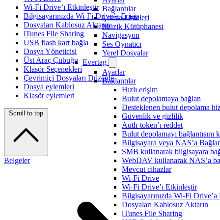
Wi-Fi Drive’ı Etkinleştir
Bağlantılar
Bilgisayarınızda Wi-Fi Drive’a Erişin
Çalma Listeleri
Dosyaları Kablosuz Aktarın
Müzik Kütüphanesi
iTunes File Sharing
Navigasyon
USB flash kart bağla
Ses Oynatıcı
Dosya Yöneticisi
Yerel Dosyalar
Üst Araç Çubuğu
Evertag
Klasör Seçenekleri
Ayarlar
Çevrimiçi Dosyaları Düzenle
Bağlantılar
Dosya eylemleri
Hızlı erişim
Klasör eylemleri
Bulut depolamaya bağlan
Desteklenen bulut depolama hiz
Scroll to top
Güvenlik ve gizlilik
Auth-token’ı reddet
Bulut depolamayı bağlantısını k
Bilgisayara veya NAS’a Bağla
SMB kullanarak bilgisayara ba
Belgeler
WebDAV kullanarak NAS’a ba
Mevcut cihazlar
Wi-Fi Drive
Wi-Fi Drive’ı Etkinleştir
Bilgisayarınızda Wi-Fi Drive’a 
Dosyaları Kablosuz Aktarın
iTunes File Sharing