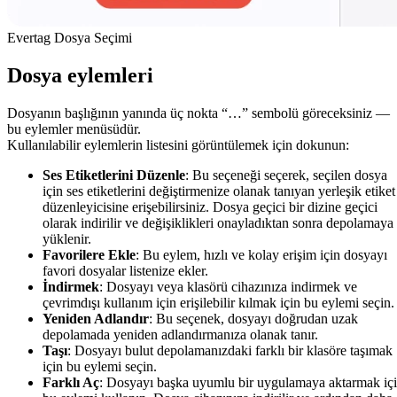
Evertag Dosya Seçimi
Dosya eylemleri
Dosyanın başlığının yanında üç nokta “…” sembolü göreceksiniz —
bu eylemler menüsüdür.
Kullanılabilir eylemlerin listesini görüntülemek için dokunun:
Ses Etiketlerini Düzenle
: Bu seçeneği seçerek, seçilen dosya
için ses etiketlerini değiştirmenize olanak tanıyan yerleşik etiket
düzenleyicisine erişebilirsiniz. Dosya geçici bir dizine geçici
olarak indirilir ve değişiklikleri onayladıktan sonra depolamaya
yüklenir.
Favorilere Ekle
: Bu eylem, hızlı ve kolay erişim için dosyayı
favori dosyalar listenize ekler.
İndirmek
: Dosyayı veya klasörü cihazınıza indirmek ve
çevrimdışı kullanım için erişilebilir kılmak için bu eylemi seçin.
Yeniden Adlandır
: Bu seçenek, dosyayı doğrudan uzak
depolamada yeniden adlandırmanıza olanak tanır.
Taşı
: Dosyayı bulut depolamanızdaki farklı bir klasöre taşımak
için bu eylemi seçin.
Farklı Aç
: Dosyayı başka uyumlu bir uygulamaya aktarmak iç