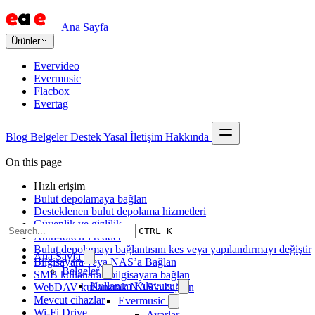
Ana Sayfa
Ürünler
Evervideo
Evermusic
Flacbox
Evertag
Blog
Belgeler
Destek
Yasal
İletişim
Hakkında
On this page
Hızlı erişim
Bulut depolamaya bağlan
Desteklenen bulut depolama hizmetleri
Güvenlik ve gizlilik
CTRL K
Auth-token’ı reddet
Bulut depolamayı bağlantısını kes veya yapılandırmayı değiştir
Ana Sayfa
Bilgisayara veya NAS’a Bağlan
Belgeler
SMB kullanarak bilgisayara bağlan
Kullanım Kılavuzu
WebDAV kullanarak NAS’a bağlan
Mevcut cihazlar
Evermusic
Wi-Fi Drive
Ayarlar