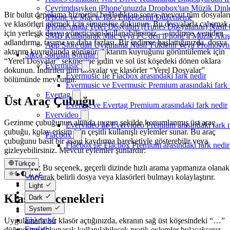
Çevrimdışıyken iPhone'unuzda Dropbox'tan Müzik Dinl
Bir bulut depolama hizmetini bağladıktan sonra, mevcut tüm dosyalar
iPhone ve Mac'te ID3 Etiketlerini Düzenleme
ve klasörleri görmek için simgesine dokunun. Bu dosyalarla çalışmak
iPhone'umda Yerel Dosyaları (iTunes Dosyalarını) Nasıl
için yerleşik dosya yöneticisini kullanabilirsiniz — indirme, yeniden
SMB Kullanarak Mac veya PC'den iPhone'a Müzik Akış
adlandırma, taşıma ve daha fazlası. Bir indirme başlattığınızda, dosya
App Store'dan Uygulama Nasıl Yüklenir veya Promosyon 
aktarım kuyruğunda görünür. Aktarım kuyruğunu görüntülemek için
Sıkça Sorulan Sorular
“Yerel Dosyalar” sekmesine gidin ve sol üst köşedeki dönen oklara
Evermusic
dokunun. İndirilen tüm dosyalar ve klasörler “Yerel Dosyalar”
Evermusic ile Flacbox arasındaki fark nedir
bölümünde mevcuttur.
Evermusic ve Evermusic Premium arasındaki fark 
Evertag
Üst Araç Çubuğu
Evertag ve Evertag Premium arasındaki fark nedir
Evervideo
Gezinme çubuğunun altında uygun şekilde konumlanmış üst araç
Evervideo ile Evervideo Premium arasındaki fark 
çubuğu, kolay erişim için çeşitli kullanışlı eylemler sunar. Bu araç
Flacbox
çubuğunu basit bir aşağı kaydırma hareketiyle gösterebilir veya
Flacbox ile Flacbox Premium arasındaki fark nedir
gizleyebilirsiniz. Mevcut eylemler şunlardır:
Türkçe
Ara
: Bu seçenek, geçerli dizinde hızlı arama yapmanıza olanak
عربي
tanıyarak belirli dosya veya klasörleri bulmayı kolaylaştırır.
Català
Light
Čeština
Klasör Seçenekleri
Dark
Dansk
System
Deutsch
Ελληνικά
Uygulamada bir klasör açtığınızda, ekranın sağ üst köşesindeki “…”
English
düğmesine dokunarak kullanılabilecek pratik eylemler bulacaksınız.