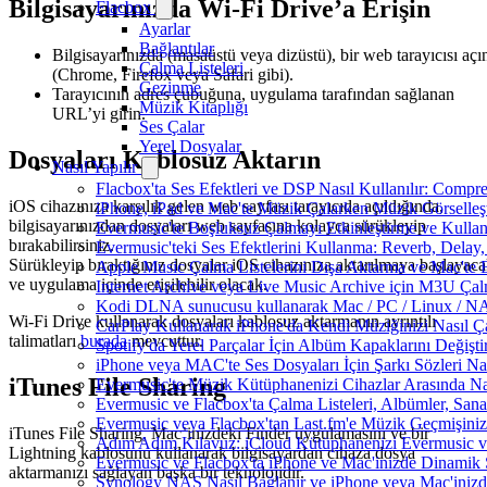
Bilgisayarınızda Wi-Fi Drive’a Erişin
Flacbox
Ayarlar
Bağlantılar
Bilgisayarınızda (masaüstü veya dizüstü), bir web tarayıcısı açı
Çalma Listeleri
(Chrome, Firefox veya Safari gibi).
Gezinme
Tarayıcının adres çubuğuna, uygulama tarafından sağlanan
Müzik Kitaplığı
URL’yi girin.
Ses Çalar
Yerel Dosyalar
Dosyaları Kablosuz Aktarın
Nasıl Yapılır
Flacbox'ta Ses Efektleri ve DSP Nasıl Kullanılır: Compr
iOS cihazınıza karşılık gelen web sayfası tarayıcıda açıldığında,
iPhone, iPad ve Mac'te Müzik Çalarken Müzik Görselleştir
bilgisayarınızdan dosyaları web sayfasına kolayca sürükleyip
Evermusic'te Boşluksuz Çalmayı Etkinleştirme ve Kulla
bırakabilirsiniz.
Evermusic'teki Ses Efektlerini Kullanma: Reverb, Delay
Sürükleyip bıraktığınız dosyalar iOS cihazınıza aktarılmaya başlayac
Apple Music Çalma Listelerini Dışa Aktarma ve Mac'te 
ve uygulama içinde erişilebilir olacak.
Internet Archive veya Live Music Archive için M3U Çalm
Kodi DLNA sunucusu kullanarak Mac / PC / Linux / NAS'
Wi-Fi Drive kullanarak dosyaları kablosuz aktarmanın ayrıntılı
CarPlay Kullanarak iPhone'da Kendi Müziğinizi Nasıl Ça
talimatları
burada
mevcuttur.
Spotify'da Yerel Parçalar İçin Albüm Kapaklarını Değiş
iPhone veya MAC'te Ses Dosyaları İçin Şarkı Sözleri Na
iTunes File Sharing
Evermusic'te Müzik Kütüphanenizi Cihazlar Arasında Na
Evermusic ve Flacbox'ta Çalma Listeleri, Albümler, Sanatç
Evermusic veya Flacbox'tan Last.fm'e Müzik Geçmişinizi
iTunes File Sharing, Mac’inizdeki Finder uygulamasını ve bir
Adım Adım Kılavuz: iCloud Kütüphanenizi Evermusic v
Lightning kablosunu kullanarak bilgisayardan cihaza dosya
Evermusic ve Flacbox'ta iPhone ve Mac'inizde Dinamik 
aktarmanızı sağlayan başka bir teknolojidir.
Synology NAS Nasıl Bağlanır ve iPhone veya Mac'inizd