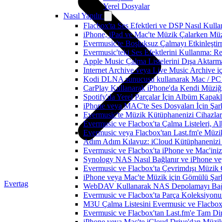
Yerel Dosyalar
Nasıl Yapılır
Flacbox'ta Ses Efektleri ve DSP Nasıl Kulla
iPhone, iPad ve Mac'te Müzik Çalarken Müzik
Evermusic'te Boşluksuz Çalmayı Etkinleşti
Evermusic'teki Ses Efektlerini Kullanma: R
Apple Music Çalma Listelerini Dışa Aktarm
Internet Archive veya Live Music Archive i
Kodi DLNA sunucusu kullanarak Mac / PC / 
CarPlay Kullanarak iPhone'da Kendi Müziğin
Spotify'da Yerel Parçalar İçin Albüm Kapak
iPhone veya MAC'te Ses Dosyaları İçin Şark
Evermusic'te Müzik Kütüphanenizi Cihazlar
Evermusic ve Flacbox'ta Çalma Listeleri, Alb
Evermusic veya Flacbox'tan Last.fm'e Müzik
Adım Adım Kılavuz: iCloud Kütüphanenizi 
Evermusic ve Flacbox'ta iPhone ve Mac'ini
Synology NAS Nasıl Bağlanır ve iPhone vey
Evermusic ve Flacbox'ta Çevrimdışı Müzik 
iPhone veya Mac'te Müzik için Gömülü Şarkı
Evertag
WebDAV Kullanarak NAS Depolamayı Bağl
Evermusic ve Flacbox'ta Parça Koleksiyo
M3U Çalma Listesini Evermusic ve Flacbox'a
Evermusic ve Flacbox'tan Last.fm'e Tam Di
iPhone veya Mac'te iCloud Drive'dan Müzik