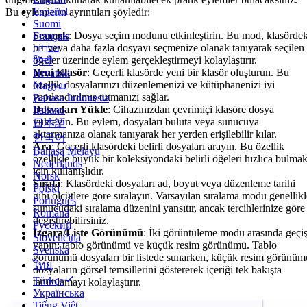
Español
Bu eylemlerin ayrıntıları şöyledir:
Suomi
Seçmek
: Dosya seçim modunu etkinleştirin. Bu mod, klasördek
Français
bir veya daha fazla dosyayı seçmenize olanak tanıyarak seçilen
עברית
öğeler üzerinde eylem gerçekleştirmeyi kolaylaştırır.
हिन्दी
Yeni Klasör
: Geçerli klasörde yeni bir klasör oluşturun. Bu
Hrvatski
özellik dosyalarınızı düzenlemenizi ve kütüphanenizi iyi
Magyar
yapılandırılmış tutmanızı sağlar.
Bahasa Indonesia
Dosyaları Yükle
: Cihazınızdan çevrimiçi klasöre dosya
Italiano
yükleyin. Bu eylem, dosyaları buluta veya sunucuya
日本語
aktarmanıza olanak tanıyarak her yerden erişilebilir kılar.
한국어
Ara
: Geçerli klasördeki belirli dosyaları arayın. Bu özellik
Bahasa Melayu
özellikle büyük bir koleksiyondaki belirli öğeleri hızlıca bulma
Nederlands
için kullanışlıdır.
Norsk
Sırala
: Klasördeki dosyaları ad, boyut veya düzenleme tarihi
Polski
gibi ölçütlere göre sıralayın. Varsayılan sıralama modu genellikl
Português
sunucudaki sıralama düzenini yansıtır, ancak tercihlerinize göre
Română
değiştirebilirsiniz.
Русский
Izgara/Liste Görünümü
: İki görüntüleme modu arasında geçi
Slovenčina
yapın: tablo görünümü ve küçük resim görünümü. Tablo
Svenska
görünümü dosyaları bir listede sunarken, küçük resim görünüm
ไทย
dosyaların görsel temsillerini göstererek içeriği tek bakışta
Türkçe
tanımlamayı kolaylaştırır.
Українська
Tiếng Việt