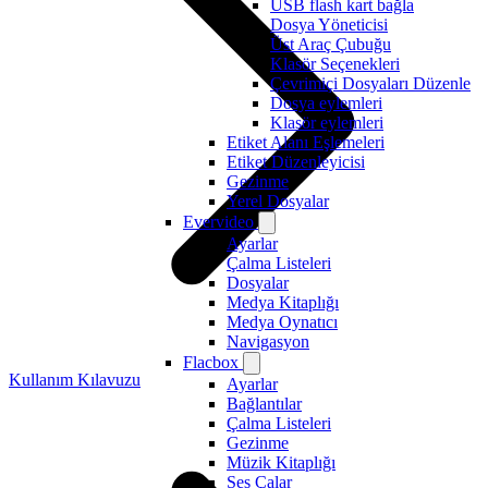
USB flash kart bağla
Dosya Yöneticisi
Üst Araç Çubuğu
Klasör Seçenekleri
Çevrimiçi Dosyaları Düzenle
Dosya eylemleri
Klasör eylemleri
Etiket Alanı Eşlemeleri
Etiket Düzenleyicisi
Gezinme
Yerel Dosyalar
Evervideo
Ayarlar
Çalma Listeleri
Dosyalar
Medya Kitaplığı
Medya Oynatıcı
Navigasyon
Flacbox
Kullanım Kılavuzu
Ayarlar
Bağlantılar
Çalma Listeleri
Gezinme
Müzik Kitaplığı
Ses Çalar