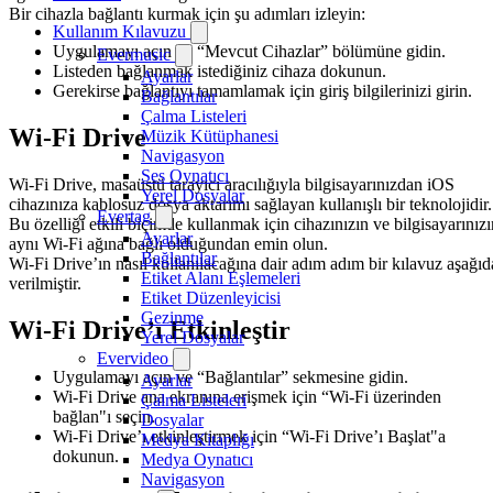
Bir cihazla bağlantı kurmak için şu adımları izleyin:
Kullanım Kılavuzu
Uygulamayı açın ve “Mevcut Cihazlar” bölümüne gidin.
Evermusic
Listeden bağlanmak istediğiniz cihaza dokunun.
Ayarlar
Gerekirse bağlantıyı tamamlamak için giriş bilgilerinizi girin.
Bağlantılar
Çalma Listeleri
Wi-Fi Drive
Müzik Kütüphanesi
Navigasyon
Ses Oynatıcı
Wi-Fi Drive, masaüstü tarayıcı aracılığıyla bilgisayarınızdan iOS
Yerel Dosyalar
cihazınıza kablosuz dosya aktarımı sağlayan kullanışlı bir teknolojidir.
Evertag
Bu özelliği etkili biçimde kullanmak için cihazınızın ve bilgisayarınızı
Ayarlar
aynı Wi-Fi ağına bağlı olduğundan emin olun.
Bağlantılar
Wi-Fi Drive’ın nasıl kullanılacağına dair adım adım bir kılavuz aşağıd
Etiket Alanı Eşlemeleri
verilmiştir.
Etiket Düzenleyicisi
Gezinme
Wi-Fi Drive’ı Etkinleştir
Yerel Dosyalar
Evervideo
Uygulamayı açın ve “Bağlantılar” sekmesine gidin.
Ayarlar
Wi-Fi Drive ana ekranına erişmek için “Wi-Fi üzerinden
Çalma Listeleri
bağlan"ı seçin.
Dosyalar
Wi-Fi Drive’ı etkinleştirmek için “Wi-Fi Drive’ı Başlat"a
Medya Kitaplığı
dokunun.
Medya Oynatıcı
Navigasyon