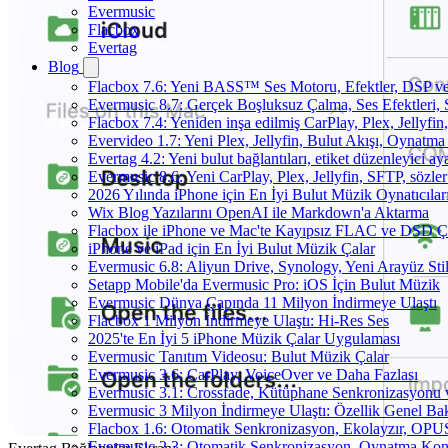
Evermusic
Flacbox
Evertag
Blog
Flacbox 7.6: Yeni BASS™ Ses Motoru, Efektler, DSP ve 
Evermusic 8.7: Gerçek Boşluksuz Çalma, Ses Efektleri,
Flacbox 7.4: Yeniden inşa edilmiş CarPlay, Plex, Jellyfi
Evervideo 1.7: Yeni Plex, Jellyfin, Bulut Akışı, Oynatma
Evertag 4.2: Yeni bulut bağlantıları, etiket düzenleyici aya
Evermusic 8.6: Yeni CarPlay, Plex, Jellyfin, SFTP, sözler
2026 Yılında iPhone için En İyi Bulut Müzik Oynatıcılar
Wix Blog Yazılarını OpenAI ile Markdown'a Aktarma
Flacbox ile iPhone ve Mac'te Kayıpsız FLAC ve DSD 
iPhone ve iPad için En İyi Bulut Müzik Çalar
Evermusic 6.8: Aliyun Drive, Synology, Yeni Arayüz Stil
Setapp Mobile'da Evermusic Pro: iOS İçin Bulut Müzik
Evermusic Dünya Çapında 11 Milyon İndirmeye Ulaştı
Flacbox 1 Milyon İndirmeye Ulaştı: Hi-Res Ses
2025'te En İyi 5 iPhone Müzik Çalar Uygulaması
Evermusic Tanıtım Videosu: Bulut Müzik Çalar
Evermusic 3.6: CarPlay, VoiceOver ve Daha Fazlası
Evermusic 3.1: Crossfade, Kütüphane Senkronizasyonu
Evermusic 3 Milyon İndirmeye Ulaştı: Özellik Genel Bak
Flacbox 1.6: Otomatik Senkronizasyon, Ekolayzır, OPU
Evermusic 2.3: Otomatik Senkronizasyon, Oynatma Kon