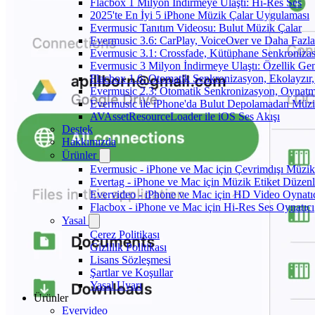
Flacbox 1 Milyon İndirmeye Ulaştı: Hi-Res Ses
2025'te En İyi 5 iPhone Müzik Çalar Uygulaması
Evermusic Tanıtım Videosu: Bulut Müzik Çalar
Evermusic 3.6: CarPlay, VoiceOver ve Daha Fazla
Evermusic 3.1: Crossfade, Kütüphane Senkroniza
Evermusic 3 Milyon İndirmeye Ulaştı: Özellik Gen
Flacbox 1.6: Otomatik Senkronizasyon, Ekolayzı
Evermusic 2.3: Otomatik Senkronizasyon, Oynatm
Evermusic ile iPhone'da Bulut Depolamadan Müzi
AVAssetResourceLoader ile iOS Ses Akışı
Destek
Hakkımızda
Ürünler
Evermusic - iPhone ve Mac için Çevrimdışı Müzik
Evertag - iPhone ve Mac için Müzik Etiket Düzenl
Evervideo - iPhone ve Mac için HD Video Oynatı
Flacbox - iPhone ve Mac için Hi-Res Ses Oynatıcı
Yasal
Çerez Politikası
Gizlilik Politikası
Lisans Sözleşmesi
Şartlar ve Koşullar
Yasal Uyarı
Ürünler
Evervideo