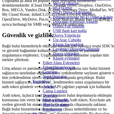
Uygulama şu anda en popüler bulut depolama hizmetlerini
Mevcut cihazlar
desteklemektedir: iCloud Drive, Google Drive, Dropbox, OneDrive,
Wi-Fi Drive
Box, MEGA, Yandex.Disk, pCloud, Synology Drive, MediaFire, W
Wi-Fi Drive’ı Etkinleştir
My Cloud Home, InfiniCLOUD (TeraCLOUD), HiDrive,
Bilgisayarınızda Wi-Fi Drive’a Erişin
OpenDrive, MyDrive, Put.io, Cloud Mail.ru, Baidu Pan (百度网盘),
Dosyaları Kablosuz Aktarın
ayrıca herhangi bir SMB veya WebDAV sunucusu.
iTunes File Sharing
USB flash kart bağla
Güvenlik ve gizlilik
Dosya Yöneticisi
Üst Araç Çubuğu
Klasör Seçenekleri
Bağlı bulut hizmetleriyle etkileşim kurmak için yalnızca resmi SDK’le
Çevrimiçi Dosyaları Düzenle
ve güvenli bağlantılar kullanıyoruz. Giriş adınız ve parolanız
Dosya eylemleri
uygulamaya erişilemez. Uygulamadan bulut hizmetine yapılan tüm
Klasör eylemleri
istekler şifrelenir.
Etiket Alanı Eşlemeleri
Etiket Düzenleyicisi
Giriş adınızı ve parolanızı girdiğinizde, uygulama size bulut hizmeti
Gezinme
sağlayıcısı tarafından sağlanan resmi yetkilendirme sayfasını gösterir 
Yerel Dosyalar
tüm yetkilendirme süreci uygulamanın dışında gerçekleşir. Bulut
Evervideo
hizmeti sağlayıcısı, başarılı yetkilendirmeden sonra uygulamaya bir
Ayarlar
auth token gönderir ve bu token API çağrıları yapmak için kullanılır.
Çalma Listeleri
Auth token, üçüncü taraf uygulamaların bulut depolamayla etkileşim
Dosyalar
kurmasına izin veren bir dijital anahtardır. Auth token, Keychain adı
Medya Kitaplığı
verilen güvenli bir sistem depolama alanında cihazınızda saklanır.
Medya Oynatıcı
Bağlı bulut hizmetinden dosyalarınızı cihaza indirebilirsiniz ve bu
Navigasyon
dosyalar uygulamanın “Belgeler” dizinine yerleştirilir. Bu dosyaları