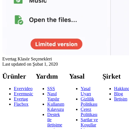
Evertag Klasör Seçenekleri
Last updated on
Şubat 1, 2020
Ürünler
Yardım
Yasal
Şirket
Evervideo
SSS
Yasal
Hakkın
Evermusic
Nasıl
Uyarı
Blog
Evertag
Yapılır
Gizlilik
İletişim
Flacbox
Kullanım
Politikası
Kılavuzu
Çerez
Destek
Politikası
ile
Şartlar ve
iletişime
Koşullar