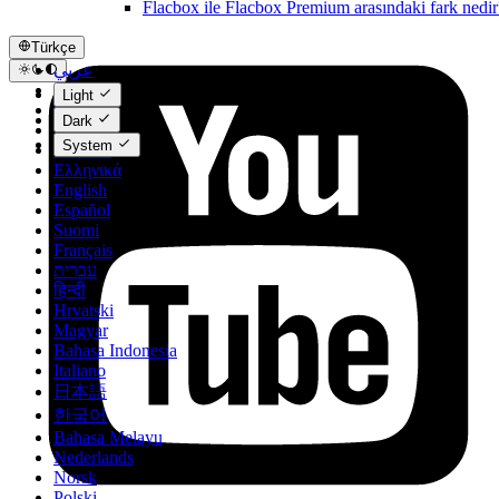
Flacbox ile Flacbox Premium arasındaki fark nedir
Türkçe
عربي
Català
Light
Čeština
Dark
Dansk
System
Deutsch
Ελληνικά
English
Español
Suomi
Français
עברית
हिन्दी
Hrvatski
Magyar
Bahasa Indonesia
Italiano
日本語
한국어
Bahasa Melayu
Nederlands
Norsk
Polski