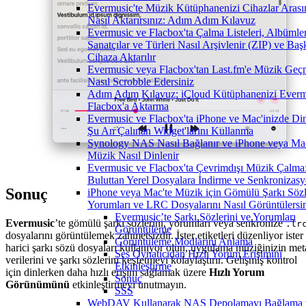
Evermusic'te Müzik Kütüphanenizi Cihazlar Arası
Nasıl Aktarırsınız: Adım Adım Kılavuz
Evermusic ve Flacbox'ta Çalma Listeleri, Albümler
Sanatçılar ve Türleri Nasıl Arşivlenir (ZIP) ve Baş
Cihaza Aktarılır
Evermusic veya Flacbox'tan Last.fm'e Müzik Geçm
Nasıl Scrobble Edersiniz
Adım Adım Kılavuz: iCloud Kütüphanenizi Everm
Flacbox'a Aktarma
Evermusic ve Flacbox'ta iPhone ve Mac'inizde Di
Şu An Çalınan Widget'larını Kullanma
Synology NAS Nasıl Bağlanır ve iPhone veya Mac
Müzik Nasıl Dinlenir
Evermusic ve Flacbox'ta Çevrimdışı Müzik Çalma
Buluttan Yerel Dosyalara İndirme ve Senkronizas
Sonuç
iPhone veya Mac'te Müzik için Gömülü Şarkı Sözle
Yorumları ve LRC Dosyalarını Nasıl Görüntülersi
Evermusic’te Şarkı Sözlerini ve Yorumları
Evermusic
’te gömülü şarkı sözlerini, yorumları veya senkronize
.lr
Görüntüleme
dosyalarını görüntülemek zahmetsizdir. İster etiketleri düzenliyor ister
Görüntüleme Modlarını Anlama
harici şarkı sözü dosyaları kullanıyor olun, uygulama müziğinizin met
Ses Oynatıcıdan Hızlı Yorum Erişimini
verilerini ve şarkı sözlerini keşfetmeyi kolaylaştırır. Gelişmiş kontrol
Etkinleştirme
için dinlerken daha hızlı erişim sağlamak üzere
Hızlı Yorum
Sonuç
Görünümünü
etkinleştirmeyi unutmayın.
SSS
WebDAV Kullanarak NAS Depolamayı Bağlama 