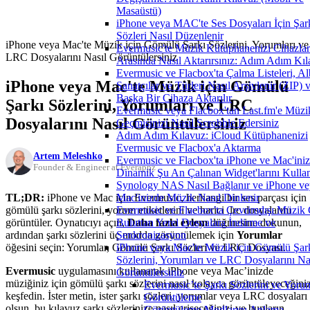
Masaüstü)
iPhone veya MAC'te Ses Dosyaları İçin Şar
Sözleri Nasıl Düzenlenir
iPhone veya Mac'te Müzik için Gömülü Şarkı Sözlerini, Yorumları ve
Evermusic'te Müzik Kütüphanenizi Cihazlar
LRC Dosyalarını Nasıl Görüntülersiniz
Arasında Nasıl Aktarırsınız: Adım Adım Kı
Evermusic ve Flacbox'ta Çalma Listeleri, Al
iPhone veya Mac'te Müzik için Gömülü
Sanatçılar ve Türleri Nasıl Arşivlenir (ZIP) 
Başka Bir Cihaza Aktarılır
Şarkı Sözlerini, Yorumları ve LRC
Evermusic veya Flacbox'tan Last.fm'e Müzi
Dosyalarını Nasıl Görüntülersiniz
Geçmişinizi Nasıl Scrobble Edersiniz
Adım Adım Kılavuz: iCloud Kütüphanenizi
Evermusic ve Flacbox'a Aktarma
Artem Meleshko
Evermusic ve Flacbox'ta iPhone ve Mac'ini
Founder & Engineer at Everappz
Dinamik Şu An Çalınan Widget'larını Kull
Synology NAS Nasıl Bağlanır ve iPhone ve
TL;DR:
iPhone ve Mac için Evermusic, herhangi bir ses parçası için
Mac'inizde Müzik Nasıl Dinlenir
gömülü şarkı sözlerini, yorum etiketlerini ve harici .lrc dosyalarını
Evermusic ve Flacbox'ta Çevrimdışı Müzik
görüntüler. Oynatıcıyı açın,
Daha fazla eylem
düğmesine dokunun,
Buluttan Yerel Dosyalara İndirme ve
ardından şarkı sözlerini üç modda görüntülemek için
Yorumlar
Senkronizasyon
öğesini seçin: Yorumlar, Gömülü Şarkı Sözleri ve LRC Dosyası.
iPhone veya Mac'te Müzik için Gömülü Şar
Sözlerini, Yorumları ve LRC Dosyalarını Na
Evermusic
uygulamasını kullanarak iPhone veya Mac’inizde
Görüntülersiniz
müziğiniz için gömülü şarkı sözlerini nasıl kolayca görüntüleyeceğiniz
Evermusic’te Şarkı Sözlerini ve Yorum
keşfedin. İster metin, ister şarkı sözleri, yorumlar veya LRC dosyaları
Görüntüleme
olsun, bu kılavuz şarkı sözlerinize nasıl erişeceğinizi ve bunların
Görüntüleme Modlarını Anlama