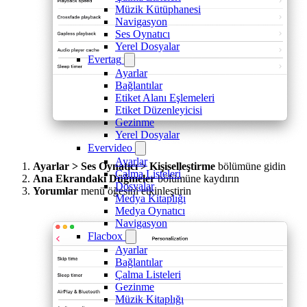
Müzik Kütüphanesi
Navigasyon
Ses Oynatıcı
Yerel Dosyalar
Evertag
Ayarlar
Bağlantılar
Etiket Alanı Eşlemeleri
Etiket Düzenleyicisi
Gezinme
Yerel Dosyalar
Evervideo
Ayarlar
Ayarlar > Ses Oynatıcı > Kişiselleştirme
bölümüne gidin
Çalma Listeleri
Ana Ekrandaki Düğmeler
bölümüne kaydırın
Dosyalar
Yorumlar
menü öğesini etkinleştirin
Medya Kitaplığı
Medya Oynatıcı
Navigasyon
Flacbox
Ayarlar
Bağlantılar
Çalma Listeleri
Gezinme
Müzik Kitaplığı