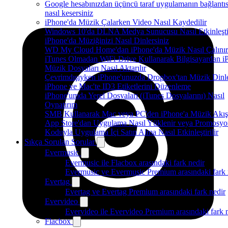
Google hesabınızdan üçüncü taraf uygulamanın bağlantıs
nasıl kesersiniz
iPhone'da Müzik Çalarken Video Nasıl Kaydedilir
Windows 10'da DLNA Medya Sunucusu Nasıl Etkinleştir
iPhone'da Müziğinizi Nasıl Dinlersiniz
WD My Cloud Home'dan iPhone'da Müzik Nasıl Çalınır
iTunes Olmadan WiFi-Drive Kullanarak Bilgisayardan i
Müzik Dosyaları Nasıl Aktarılır
Çevrimdışıyken iPhone'unuzda Dropbox'tan Müzik Dinl
iPhone ve Mac'te ID3 Etiketlerini Düzenleme
iPhone'umda Yerel Dosyaları (iTunes Dosyalarını) Nasıl
Oynatırım
SMB Kullanarak Mac veya PC'den iPhone'a Müzik Akış
App Store'dan Uygulama Nasıl Yüklenir veya Promosyo
Koduyla Uygulama İçi Satın Alma Nasıl Etkinleştirilir
Sıkça Sorulan Sorular
Evermusic
Evermusic ile Flacbox arasındaki fark nedir
Evermusic ve Evermusic Premium arasındaki fark 
Evertag
Evertag ve Evertag Premium arasındaki fark nedir
Evervideo
Evervideo ile Evervideo Premium arasındaki fark 
Flacbox