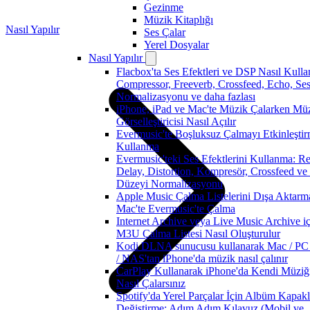
Gezinme
Müzik Kitaplığı
Nasıl Yapılır
Ses Çalar
Yerel Dosyalar
Nasıl Yapılır
Flacbox'ta Ses Efektleri ve DSP Nasıl Kullan
Compressor, Freeverb, Crossfeed, Echo, Se
Normalizasyonu ve daha fazlası
iPhone, iPad ve Mac'te Müzik Çalarken Mü
Görselleştiricisi Nasıl Açılır
Evermusic'te Boşluksuz Çalmayı Etkinleşti
Kullanma
Evermusic'teki Ses Efektlerini Kullanma: R
Delay, Distortion, Kompresör, Crossfeed ve
Düzeyi Normalizasyonu
Apple Music Çalma Listelerini Dışa Aktarm
Mac'te Evermusic'te Çalma
Internet Archive veya Live Music Archive iç
M3U Çalma Listesi Nasıl Oluşturulur
Kodi DLNA sunucusu kullanarak Mac / PC 
/ NAS'tan iPhone'da müzik nasıl çalınır
CarPlay Kullanarak iPhone'da Kendi Müziği
Nasıl Çalarsınız
Spotify'da Yerel Parçalar İçin Albüm Kapakl
Değiştirme: Adım Adım Kılavuz (Mobil ve