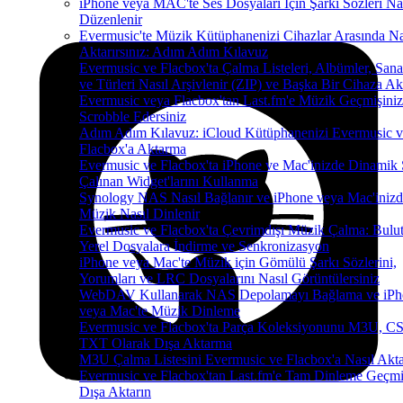
iPhone veya MAC'te Ses Dosyaları İçin Şarkı Sözleri Na
Düzenlenir
Evermusic'te Müzik Kütüphanenizi Cihazlar Arasında Na
Aktarırsınız: Adım Adım Kılavuz
Evermusic ve Flacbox'ta Çalma Listeleri, Albümler, Sanat
ve Türleri Nasıl Arşivlenir (ZIP) ve Başka Bir Cihaza Akt
Evermusic veya Flacbox'tan Last.fm'e Müzik Geçmişiniz
Scrobble Edersiniz
Adım Adım Kılavuz: iCloud Kütüphanenizi Evermusic v
Flacbox'a Aktarma
Evermusic ve Flacbox'ta iPhone ve Mac'inizde Dinamik
Çalınan Widget'larını Kullanma
Synology NAS Nasıl Bağlanır ve iPhone veya Mac'iniz
Müzik Nasıl Dinlenir
Evermusic ve Flacbox'ta Çevrimdışı Müzik Çalma: Bulut
Yerel Dosyalara İndirme ve Senkronizasyon
iPhone veya Mac'te Müzik için Gömülü Şarkı Sözlerini,
Yorumları ve LRC Dosyalarını Nasıl Görüntülersiniz
WebDAV Kullanarak NAS Depolamayı Bağlama ve iPh
veya Mac'te Müzik Dinleme
Evermusic ve Flacbox'ta Parça Koleksiyonunu M3U, C
TXT Olarak Dışa Aktarma
M3U Çalma Listesini Evermusic ve Flacbox'a Nasıl Aktar
Evermusic ve Flacbox'tan Last.fm'e Tam Dinleme Geçmi
Dışa Aktarın