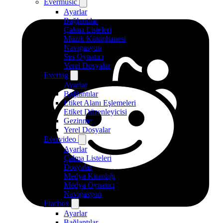
Evermusic
Ayarlar
Bağlantılar
Çalma Listeleri
Müzik Kütüphanesi
Navigasyon
Ses Oynatıcı
Yerel Dosyalar
Evertag
Ayarlar
Bağlantılar
Etiket Alanı Eşlemeleri
Etiket Düzenleyicisi
Gezinme
Yerel Dosyalar
Evervideo
Ayarlar
Çalma Listeleri
Dosyalar
Medya Kitaplığı
Medya Oynatıcı
Navigasyon
Flacbox
Ayarlar
Bağlantılar