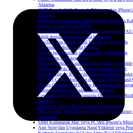
Aktarma
SMB Protokolü Kullanarak Bilgisayardan iPhone'
Aktarma
WiFi-Drive Kullanarak Bilgisayardan iPhone'a Ka
Dosya Aktarımı Nasıl Yapılır
Evermusic, Flacbox, Evertag'den Bluesound VA
dahili depolama alanına nasıl bağlanılır
YouTube'dan Müzik Nasıl İndirilir ve iPhone'da
Çevrimdışı Müzik Nasıl Dinlenir
Google hesabınızdan üçüncü taraf uygulamanın
bağlantısını nasıl kesersiniz
iPhone'da Müzik Çalarken Video Nasıl Kaydedilir
Windows 10'da DLNA Medya Sunucusu Nasıl
Etkinleştirilir ve iPhone'da Müziğinizi Nasıl Dinler
WD My Cloud Home'dan iPhone'da Müzik Nasıl Ç
iTunes Olmadan WiFi-Drive Kullanarak Bilgisaya
iPhone'a Müzik Dosyaları Nasıl Aktarılır
Çevrimdışıyken iPhone'unuzda Dropbox'tan Müzi
Dinleyin
iPhone ve Mac'te ID3 Etiketlerini Düzenleme
iPhone'umda Yerel Dosyaları (iTunes Dosyalarını)
Oynatırım
SMB Kullanarak Mac veya PC'den iPhone'a Müzi
App Store'dan Uygulama Nasıl Yüklenir veya Pr
Koduyla Uygulama İçi Satın Alma Nasıl Etkinleştir