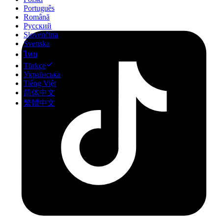
Português
Română
Русский
Slovenčina
Svenska
ไทย
Türkçe
Українська
Tiếng Việt
简体中文
繁體中文