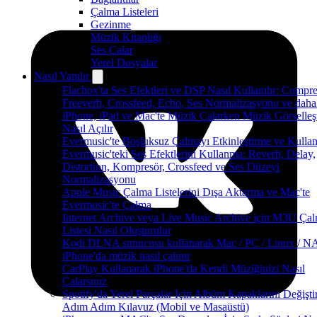
Çalma Listeleri
Gezinme
Müzik Kitaplığı
Ses Çalar
Yerel Dosyalar
Nasıl Yapılır
Flacbox'ta Ses Efektleri ve DSP Nasıl Kullanılır: Compre
Freeverb, Crossfeed, Echo, Ses Normalizasyonu ve daha 
iPhone, iPad ve Mac'te Müzik Çalarken Müzik Görselleşti
Nasıl Açılır
Evermusic'te Boşluksuz Çalmayı Etkinleştirme ve Kulla
Evermusic'teki Ses Efektlerini Kullanma: Reverb, Delay,
Distortion, Kompresör, Crossfeed ve Ses Düzeyi
Normalizasyonu
Apple Music Çalma Listelerini Dışa Aktarma ve Mac'te
Evermusic'te Çalma
Internet Archive veya Live Music Archive için M3U Ça
Listesi Nasıl Oluşturulur
Kodi DLNA sunucusu kullanarak Mac / PC / Linux / NA
iPhone'da müzik nasıl çalınır
CarPlay Kullanarak iPhone'da Kendi Müziğinizi Nasıl
Çalarsınız
Spotify'da Yerel Parçalar İçin Albüm Kapaklarını Değişti
Adım Adım Kılavuz (Mobil ve Masaüstü)