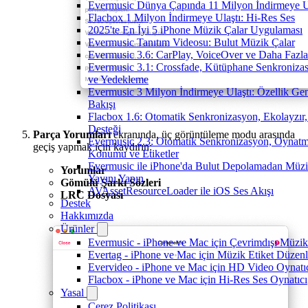
Evermusic Dünya Çapında 11 Milyon İndirmeye U
Flacbox 1 Milyon İndirmeye Ulaştı: Hi-Res Ses
2025'te En İyi 5 iPhone Müzik Çalar Uygulaması
Evermusic Tanıtım Videosu: Bulut Müzik Çalar
Evermusic 3.6: CarPlay, VoiceOver ve Daha Fazla
Evermusic 3.1: Crossfade, Kütüphane Senkroniza
ve Yedekleme
Evermusic 3 Milyon İndirmeye Ulaştı: Özellik Ge
Bakışı
Flacbox 1.6: Otomatik Senkronizasyon, Ekolayzı
Desteği
Parça Yorumları
ekranında, üç görüntüleme modu arasında
Evermusic 2.3: Otomatik Senkronizasyon, Oynat
geçiş yapmak için kaydırın:
Konumu ve Etiketler
Evermusic ile iPhone'da Bulut Depolamadan Müz
Yorumlar
Yayını Yapın
Gömülü Şarkı Sözleri
AVAssetResourceLoader ile iOS Ses Akışı
LRC Dosyası
Destek
Hakkımızda
Ürünler
Evermusic - iPhone ve Mac için Çevrimdışı Müzik
Evertag - iPhone ve Mac için Müzik Etiket Düzenl
Evervideo - iPhone ve Mac için HD Video Oynatı
Flacbox - iPhone ve Mac için Hi-Res Ses Oynatıcı
Yasal
Çerez Politikası