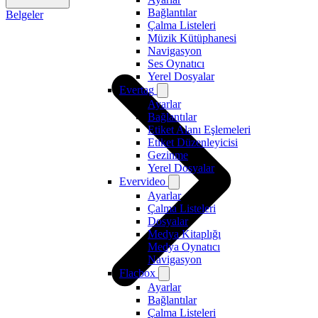
Bağlantılar
Belgeler
Çalma Listeleri
Müzik Kütüphanesi
Navigasyon
Ses Oynatıcı
Yerel Dosyalar
Evertag
Ayarlar
Bağlantılar
Etiket Alanı Eşlemeleri
Etiket Düzenleyicisi
Gezinme
Yerel Dosyalar
Evervideo
Ayarlar
Çalma Listeleri
Dosyalar
Medya Kitaplığı
Medya Oynatıcı
Navigasyon
Flacbox
Ayarlar
Bağlantılar
Çalma Listeleri