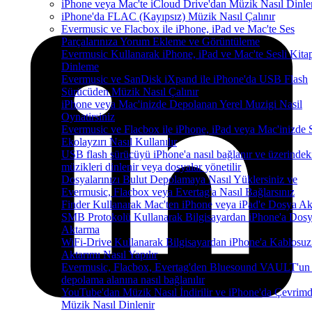
iPhone veya Mac'te iCloud Drive'dan Müzik Nasıl Dinle
iPhone'da FLAC (Kayıpsız) Müzik Nasıl Çalınır
Evermusic ve Flacbox ile iPhone, iPad ve Mac'te Ses
Parçalarınıza Yorum Ekleme ve Görüntüleme
Evermusic Kullanarak iPhone, iPad ve Mac'te Sesli Kita
Dinleme
Evermusic ve SanDisk iXpand ile iPhone'da USB Flash
Sürücüden Müzik Nasıl Çalınır
iPhone veya Mac'inizde Depolanan Yerel Muzigi Nasil
Oynatirsiniz
Evermusic ve Flacbox ile iPhone, iPad veya Mac'inizde 
Ekolayzırı Nasıl Kullanılır
USB flash sürücüyü iPhone'a nasıl bağlanır ve üzerindek
müzikleri dinlenir veya dosyalar yönetilir
Dosyalarınızı Bulut Depolamaya Nasıl Yüklersiniz ve
Evermusic, Flacbox veya Evertag'a Nasıl Bağlarsınız
Finder Kullanarak Mac'ten iPhone veya iPad'e Dosya A
SMB Protokolü Kullanarak Bilgisayardan iPhone'a Dos
Aktarma
WiFi-Drive Kullanarak Bilgisayardan iPhone'a Kablosu
Aktarımı Nasıl Yapılır
Evermusic, Flacbox, Evertag'den Bluesound VAULT'un 
depolama alanına nasıl bağlanılır
YouTube'dan Müzik Nasıl İndirilir ve iPhone'da Çevrimd
Müzik Nasıl Dinlenir