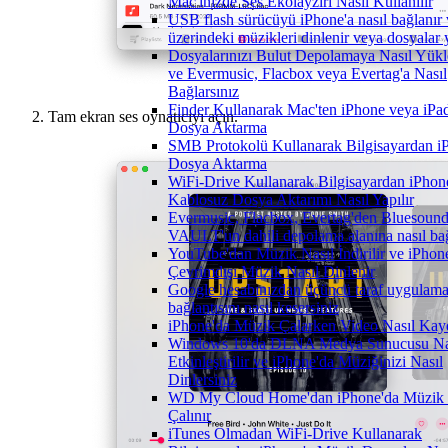
Mac'inizde Ses Ekolayzırı Nasıl Kullanılır
USB flash sürücüyü iPhone'a nasıl bağlanır 
üzerindeki müzikleri dinlenir veya dosyalar y
Dosyalarınızı Bulut Depolamaya Nasıl Yükle
ve Evermusic, Flacbox veya Evertag'a Nasıl
Bağlarsınız
Finder Kullanarak Mac'ten iPhone veya iPad
Tam ekran ses oynatıcıyı açın.
Dosya Aktarma
SMB Protokolü Kullanarak Bilgisayardan i
Dosya Aktarma
WiFi-Drive Kullanarak Bilgisayardan iPhon
Kablosuz Dosya Aktarımı Nasıl Yapılır
Evermusic, Flacbox, Evertag'den Bluesoun
VAULT'un dahili depolama alanına nasıl bağ
YouTube'dan Müzik Nasıl İndirilir ve iPhon
Çevrimdışı Müzik Nasıl Dinlenir
Google hesabınızdan üçüncü taraf uygulam
bağlantısını nasıl kesersiniz
iPhone'da Müzik Çalarken Video Nasıl Kayd
Windows 10'da DLNA Medya Sunucusu Na
Etkinleştirilir ve iPhone'da Müziğinizi Nasıl
Dinlersiniz
WD My Cloud Home'dan iPhone'da Müzik 
Çalınır
iTunes Olmadan WiFi-Drive Kullanarak