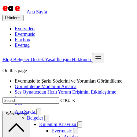
Ana Sayfa
Ürünler
Evervideo
Evermusic
Flacbox
Evertag
Blog
Belgeler
Destek
Yasal
İletişim
Hakkında
On this page
Evermusic’te Şarkı Sözlerini ve Yorumları Görüntüleme
Görüntüleme Modlarını Anlama
Ses Oynatıcıdan Hızlı Yorum Erişimini Etkinleştirme
Sonuç
CTRL K
SSS
Ana Sayfa
Scroll to top
Belgeler
Kullanım Kılavuzu
Evermusic
Ayarlar