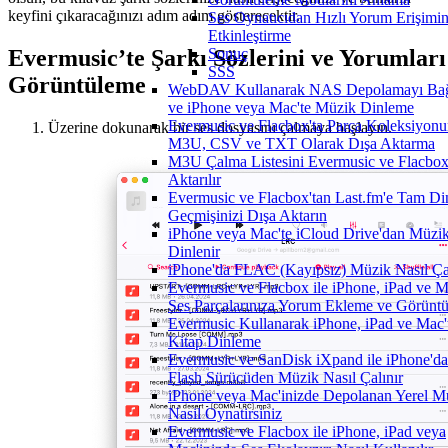
keyfini çıkaracağınızı adım adım gösterecektir.
Ses Oynatıcıdan Hızlı Yorum Erişimin
Etkinleştirme
Evermusic’te Şarkı Sözlerini ve Yorumları
Sonuç
SSS
Görüntüleme
WebDAV Kullanarak NAS Depolamayı Ba
ve iPhone veya Mac'te Müzik Dinleme
Evermusic ve Flacbox'ta Parça Koleksiyon
Üzerine dokunarak bir ses dosyasını çalmaya başlayın.
M3U, CSV ve TXT Olarak Dışa Aktarma
M3U Çalma Listesini Evermusic ve Flacbox
Aktarılır
Evermusic ve Flacbox'tan Last.fm'e Tam D
Geçmişinizi Dışa Aktarın
iPhone veya Mac'te iCloud Drive'dan Müzik
Dinlenir
iPhone'da FLAC (Kayıpsız) Müzik Nasıl Çal
Evermusic ve Flacbox ile iPhone, iPad ve M
Ses Parçalarınıza Yorum Ekleme ve Görünt
Evermusic Kullanarak iPhone, iPad ve Mac't
Kitap Dinleme
Evermusic ve SanDisk iXpand ile iPhone'
Flash Sürücüden Müzik Nasıl Çalınır
iPhone veya Mac'inizde Depolanan Yerel M
Nasil Oynatirsiniz
Evermusic ve Flacbox ile iPhone, iPad veya