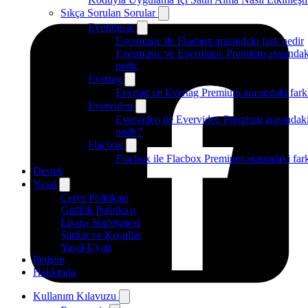
Sıkça Sorulan Sorular
Evermusic
Evermusic ile Flacbox arasındaki fark nedir
Evermusic ve Evermusic Premium arasındak
nedir
Evertag
Evertag ve Evertag Premium arasındaki fark
Evervideo
Evervideo ile Evervideo Premium arasındaki
nedir?
Flacbox
Flacbox ile Flacbox Premium arasındaki far
Destek
Yasal
Çerez Politikası
Gizlilik Politikası
Lisans Sözleşmesi
Şartlar ve Koşullar
Yasal Uyarı
İletişim
Hakkında
Kullanım Kılavuzu