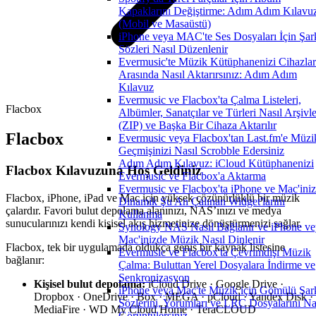
Kapaklarını Değiştirme: Adım Adım Kılavu
(Mobil ve Masaüstü)
iPhone veya MAC'te Ses Dosyaları İçin Şar
Sözleri Nasıl Düzenlenir
Evermusic'te Müzik Kütüphanenizi Cihazlar
Arasında Nasıl Aktarırsınız: Adım Adım
Kılavuz
Evermusic ve Flacbox'ta Çalma Listeleri,
Flacbox
Albümler, Sanatçılar ve Türleri Nasıl Arşivle
(ZIP) ve Başka Bir Cihaza Aktarılır
Flacbox
Evermusic veya Flacbox'tan Last.fm'e Müzi
Geçmişinizi Nasıl Scrobble Edersiniz
Adım Adım Kılavuz: iCloud Kütüphanenizi
Flacbox Kılavuzuna Hoş Geldiniz
Evermusic ve Flacbox'a Aktarma
Evermusic ve Flacbox'ta iPhone ve Mac'ini
Flacbox, iPhone, iPad ve Mac için yüksek çözünürlüklü bir müzik
Dinamik Şu An Çalınan Widget'larını
çalardır. Favori bulut depolama alanınızı, NAS’ınızı ve medya
Kullanma
sunucularınızı kendi kişisel akış hizmetinize dönüştürmenizi sağlar.
Synology NAS Nasıl Bağlanır ve iPhone ve
Mac'inizde Müzik Nasıl Dinlenir
Flacbox, tek bir uygulamada oldukça geniş bir kaynak listesine
Evermusic ve Flacbox'ta Çevrimdışı Müzik
bağlanır:
Çalma: Buluttan Yerel Dosyalara İndirme ve
Senkronizasyon
Kişisel bulut depolama:
iCloud Drive · Google Drive ·
iPhone veya Mac'te Müzik için Gömülü Şar
Dropbox · OneDrive · Box · MEGA · pCloud · Yandex Disk ·
Sözlerini, Yorumları ve LRC Dosyalarını Na
MediaFire · WD My Cloud Home · TeraCLOUD
Görüntülersiniz