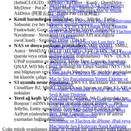
(InfiniCLOUD) · HiDrive · IceDrive · Koofr · OpenDrive ·
WebDAV Kullanarak NAS Depolamayı
MyDrive · Put.io · Cloud Mail.ru · Internxt · Proton Drive ·
Bağlama ve iPhone veya Mac'te Müzik
AliDrive (阿里云盘) · Baidu Pan (百度网盘)
Dinleme
Kendi barındırılan sunucular:
Plex · Jellyfin · Emby ·
Evermusic ve Flacbox'ta Parça Koleksiyon
Subsonic (ve her Subsonic uyumlu sunucu — Airsonic,
M3U, CSV ve TXT Olarak Dışa Aktarma
Funkwhale, Gonic, Logitech Media Server, Ampache) ·
M3U Çalma Listesini Evermusic ve Flacbox
Navidrome · Nextcloud (ve paylaşılan API aracılığıyla
Nasıl Aktarılır
ownCloud) · Synology Drive · QNAP
Evermusic ve Flacbox'tan Last.fm'e Tam
NAS ve dosya paylaşım protokolleri:
SMB (SMB1, SMB2,
Dinleme Geçmişinizi Dışa Aktarın
Auto) · WebDAV (HTTP / HTTPS) · FTP / FTPS · SFTP
iPhone veya Mac'te iCloud Drive'dan Müzi
(parola veya ortak anahtar kimlik doğrulaması) · NFS · DLNA 
Nasıl Dinlenir
UPnP (oynatma ve indirme). Apple Time Capsule, Synology,
iPhone'da FLAC (Kayıpsız) Müzik Nasıl
QNAP, WD My Cloud, herhangi bir Linux Samba / NFS / SS
Çalınır
ana bilgisayarı veya Mac ya da Windows PC’nizdeki paylaşıla
Evermusic ve Flacbox ile iPhone, iPad ve
bir klasörle çalışır.
Mac'te Ses Parçalarınıza Yorum Ekleme ve
S3 uyumlu nesne depolama:
AWS S3, Backblaze B2, Wasabi
Görüntüleme
Cloudflare R2, MinIO, DigitalOcean Spaces ve diğer S3-API 
Evermusic Kullanarak iPhone, iPad ve Mac'
noktaları
Sesli Kitap Dinleme
Yerel ağ keşfi:
Mevcut cihazlar bölümü, Wi-Fi ağınızdaki her
Evermusic ve SanDisk iXpand ile iPhone'da
Bonjour / mDNS hizmetini otomatik olarak listeler — Plex,
USB Flash Sürücüden Müzik Nasıl Çalınır
Jellyfin, Emby sunucuları, Synology, QNAP, sürücü bağlı
iPhone veya Mac'inizde Depolanan Yerel
AirPort yönlendiricileri, Time Capsule — böylece IP adresi
Muzigi Nasil Oynatirsiniz
yazmadan bağlanabilirsiniz.
Evermusic ve Flacbox ile iPhone, iPad veya
Mac'inizde Ses Ekolayzırı Nasıl Kullanılır
Çoğu müzik uygulaması Apple’ın yerleşik ses motoruna bağlı kalırke