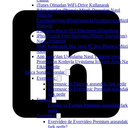
iTunes Olmadan WiFi-Drive Kullanarak
Bilgisayardan iPhone'a Müzik Dosyaları Nasıl
Aktarılır
Çevrimdışıyken iPhone'unuzda Dropbox'tan Müzi
Dinleyin
iPhone ve Mac'te ID3 Etiketlerini Düzenleme
iPhone'umda Yerel Dosyaları (iTunes Dosyalarını)
Nasıl Oynatırım
SMB Kullanarak Mac veya PC'den iPhone'a Müzi
Akışı
App Store'dan Uygulama Nasıl Yüklenir veya
Promosyon Koduyla Uygulama İçi Satın Alma Nas
Etkinleştirilir
Sıkça Sorulan Sorular
Evermusic
Evermusic ile Flacbox arasındaki fark nedir
Evermusic ve Evermusic Premium arasındak
fark nedir
Evertag
Evertag ve Evertag Premium arasındaki fark
nedir
Evervideo
Evervideo ile Evervideo Premium arasındak
fark nedir?