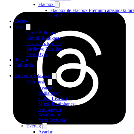
Flacbox
Flacbox ile Flacbox Premium arasındaki far
nedir?
Destek
Yasal
Çerez Politikası
Gizlilik Politikası
Lisans Sözleşmesi
Şartlar ve Koşullar
Yasal Uyarı
İletişim
Hakkında
Kullanım Kılavuzu
Evermusic
Ayarlar
Bağlantılar
Çalma Listeleri
Müzik Kütüphanesi
Navigasyon
Ses Oynatıcı
Yerel Dosyalar
Evertag
Ayarlar