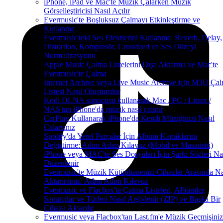
iPhone, iPad ve Mac'te Müzik Çalarken Müzik
Görselleştiricisi Nasıl Açılır
Evermusic'te Boşluksuz Çalmayı Etkinleştirme ve
Kullanma
Evermusic'teki Ses Efektlerini Kullanma: Reverb, Delay,
Distortion, Kompresör, Crossfeed ve Ses Düzeyi
Normalizasyonu
Apple Music Çalma Listelerini Dışa Aktarma ve Mac'te
Evermusic'te Çalma
Internet Archive veya Live Music Archive için M3U Ça
Listesi Nasıl Oluşturulur
Kodi DLNA sunucusu kullanarak Mac / PC / Linux /
NAS'tan iPhone'da müzik nasıl çalınır
CarPlay Kullanarak iPhone'da Kendi Müziğinizi Nasıl
Çalarsınız
Spotify'da Yerel Parçalar İçin Albüm Kapaklarını
Değiştirme: Adım Adım Kılavuz (Mobil ve Masaüstü)
iPhone veya MAC'te Ses Dosyaları İçin Şarkı Sözleri Na
Düzenlenir
Evermusic'te Müzik Kütüphanenizi Cihazlar Arasında Na
Aktarırsınız: Adım Adım Kılavuz
Evermusic ve Flacbox'ta Çalma Listeleri, Albümler,
Sanatçılar ve Türleri Nasıl Arşivlenir (ZIP) ve Başka Bir
Cihaza Aktarılır
Evermusic veya Flacbox'tan Last.fm'e Müzik Geçmişiniz