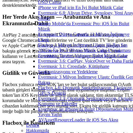
DSD Çalma
desteklenmektedir.
iPhone ve iPad için En İyi Bulut Müzik Çalar
Evermusic 6.8: Aliyun Drive, Synology, Yeni Ara
Her Yerde Akış Yapın — Arabanızda ve Ana
Stilleri
Ekranınızda Dahil
Setapp Mobile'da Evermusic Pro: iOS İçin Bulut
Müzik
Evermusic Dünya Çapında 11 Milyon İndirmeye
AirPlay 2 aracılığıyla Apple TV / HomePod’a müzik akışı yapın,
Ulaştı
Google Chromecast hoparlörlerine ve Cast özellikli TV’lere gönderin
Flacbox 1 Milyon İndirmeye Ulaştı: Hi-Res Ses
ve Apple CarPlay ile her şeyi yola çıkın. Şu anda çalan parçayı bir
2025'te En İyi 5 iPhone Müzik Çalar Uygulaması
bakışta görmek için iPhone ve iPad’de Ana Ekran widget’larını
Evermusic Tanıtım Videosu: Bulut Müzik Çalar
kullanın ve Last.fm scrobbling ile dinleme geçmişinizi uygulamalar
Evermusic 3.6: CarPlay, VoiceOver ve Daha Fazla
arası taşıyın.
Evermusic 3.1: Crossfade, Kütüphane
Senkronizasyonu ve Yedekleme
Gizlilik ve Güvenlik
Evermusic 3 Milyon İndirmeye Ulaştı: Özellik Ge
Bakışı
Flacbox yalnızca resmi SDK’ları ve her bulut sağlayıcısından OAuth
Flacbox 1.6: Otomatik Senkronizasyon, Ekolayzır,
tabanlı girişleri kullanır — şifreniz asla uygulamaya ulaşmaz. Erişim
OPUS Desteği
token’ları iOS Keychain’de şifreli olarak saklanır, tüm aktarımlar TLS
Evermusic 2.3: Otomatik Senkronizasyon, Oynat
korumalıdır ve bulut hesabınızdaki erişimi iptal etmek veya Flacbox’ı
Konumu ve Etiketler
cihazdan kaldırmak her şeyi anında siler. Ekstra bir gizlilik katmanı iç
Evermusic ile iPhone'da Bulut Depolamadan Müz
isteğe bağlı bir parola ile kütüphanenizi koruyun.
Yayını Yapın
AVAssetResourceLoader ile iOS Ses Akışı
Flacbox ile Başlarken
Destek
Hakkımızda