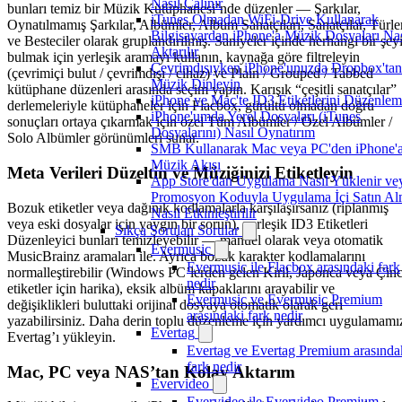
Nasıl Çalınır
bunları temiz bir Müzik Kütüphanesi’nde düzenler — Şarkılar,
iTunes Olmadan WiFi-Drive Kullanarak
Oynatılmamış Şarkılar, Albümler, Albüm Sanatçıları, Sanatçılar, Türle
Bilgisayardan iPhone'a Müzik Dosyaları Nas
ve Besteciler olarak gruplandırılmış. Saniyeler içinde herhangi bir şey
Aktarılır
bulmak için yerleşik aramayı kullanın, kaynağa göre filtreleyin
Çevrimdışıyken iPhone'unuzda Dropbox'tan
(çevrimiçi bulut / çevrimdışı / cihaz) ve Plain / Grouped / Tabbed
Müzik Dinleyin
kütüphane düzenleri arasında seçim yapın. Karışık “çeşitli sanatçılar”
iPhone ve Mac'te ID3 Etiketlerini Düzenle
derlemeleriyle kütüphaneler için Flacbox, gürültü olmadan doğru
iPhone'umda Yerel Dosyaları (iTunes
sonuçları ortaya çıkarmak için özel Tüm Albümler / Özel Albümler /
Dosyalarını) Nasıl Oynatırım
Solo Albümler görünümleri sunar.
SMB Kullanarak Mac veya PC'den iPhone'
Müzik Akışı
Meta Verileri Düzeltin ve Müziğinizi Etiketleyin
App Store'dan Uygulama Nasıl Yüklenir ve
Promosyon Koduyla Uygulama İçi Satın A
Bozuk etiketler veya dağınık kodlamalarla karşılaşırsanız (riplanmış
Nasıl Etkinleştirilir
veya eski dosyalar için yaygın bir sorun), yerleşik ID3 Etiketleri
Sıkça Sorulan Sorular
Düzenleyici bunları temizleyebilir — manuel olarak veya otomatik
Evermusic
MusicBrainz aramaları ile. Ayrıca bozuk karakter kodlamalarını
Evermusic ile Flacbox arasındaki fark
normalleştirebilir (Windows PC’lerden gelen Kiril, Japonca veya Çin
nedir
etiketler için harika), eksik albüm kapaklarını arayabilir ve
Evermusic ve Evermusic Premium
değişiklikleri buluttaki orijinal dosyaya otomatik olarak geri
arasındaki fark nedir
yazabilirsiniz. Daha derin toplu düzenleme için yardımcı uygulamamı
Evertag
Evertag’ı yükleyin.
Evertag ve Evertag Premium arasında
fark nedir
Mac, PC veya NAS’tan Kolay Aktarım
Evervideo
Evervideo ile Evervideo Premium