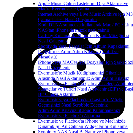
Apple Music Çalma Listelerini Dışa Aktarma ve
Mac'te Evermusic'te Çalma
Internet Archive veya Live Music Archive için M
Çalma Listesi Nasıl Oluşturulur
Kodi DLNA sunucusu kullanarak Mac / PC / Linu
NAS'tan iPhone'da müzik nasıl çalınır
CarPlay Kullanarak iPhone'da Kendi Müziğinizi
Nasıl Çalarsınız
Spotify'da Yerel Parçalar İçin Albüm Kapaklarını
Değiştirme: Adım Adım Kılavuz (Mobil ve
Masaüstü)
iPhone veya MAC'te Ses Dosyaları İçin Şarkı Sözl
Nasıl Düzenlenir
Evermusic'te Müzik Kütüphanenizi Cihazlar
Arasında Nasıl Aktarırsınız: Adım Adım Kılavuz
Evermusic ve Flacbox'ta Çalma Listeleri, Albümler
Sanatçılar ve Türleri Nasıl Arşivlenir (ZIP) ve Baş
Bir Cihaza Aktarılır
Evermusic veya Flacbox'tan Last.fm'e Müzik
Geçmişinizi Nasıl Scrobble Edersiniz
Adım Adım Kılavuz: iCloud Kütüphanenizi
Evermusic ve Flacbox'a Aktarma
Evermusic ve Flacbox'ta iPhone ve Mac'inizde
Dinamik Şu An Çalınan Widget'larını Kullanma
Synology NAS Nasıl Bağlanır ve iPhone veya