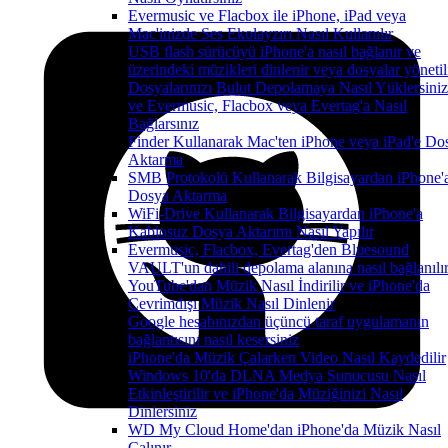
Evermusic ve Flacbox ile iPhone, iPad veya
Mac'inizde Ses Ekolayzırı Nasıl Kullanılır
USB flash sürücüyü iPhone'a nasıl bağlanır ve
üzerindeki müzikleri dinlenir veya dosyalar yönetil
Dosyalarınızı Bulut Depolamaya Nasıl Yüklersiniz
ve Evermusic, Flacbox veya Evertag'a Nasıl
Bağlarsınız
Finder Kullanarak Mac'ten iPhone veya iPad'e Do
Aktarma
SMB Protokolü Kullanarak Bilgisayardan iPhone'
Dosya Aktarma
WiFi-Drive Kullanarak Bilgisayardan iPhone'a
Kablosuz Dosya Aktarımı Nasıl Yapılır
Evermusic, Flacbox, Evertag'den Bluesound
VAULT'un dahili depolama alanına nasıl bağlanılı
YouTube'dan Müzik Nasıl İndirilir ve iPhone'da
Çevrimdışı Müzik Nasıl Dinlenir
Google hesabınızdan üçüncü taraf uygulamanın
bağlantısını nasıl kesersiniz
iPhone'da Müzik Çalarken Video Nasıl Kaydedilir
Windows 10'da DLNA Medya Sunucusu Nasıl
Etkinleştirilir ve iPhone'da Müziğinizi Nasıl
Dinlersiniz
WD My Cloud Home'dan iPhone'da Müzik Nasıl
Çalınır