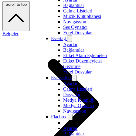
Scroll to top
Bağlantılar
Çalma Listeleri
Müzik Kütüphanesi
Navigasyon
Ses Oynatıcı
Yerel Dosyalar
Belgeler
Evertag
Ayarlar
Bağlantılar
Etiket Alanı Eşlemeleri
Etiket Düzenleyicisi
Gezinme
Yerel Dosyalar
Evervideo
Ayarlar
Çalma Listeleri
Dosyalar
Medya Kitaplığı
Medya Oynatıcı
Navigasyon
Flacbox
Ayarlar
Bağlantılar