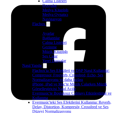
Çalma Listeleri
Dosyalar
Medya Kitaplığı
Medya Oynatıcı
Navigasyon
Flacbox
Ayarlar
Bağlantılar
Çalma Listeleri
Gezinme
Müzik Kitaplığı
Ses Çalar
Yerel Dosyalar
Nasıl Yapılır
Flacbox'ta Ses Efektleri ve DSP Nasıl Kullanılır:
Compressor, Freeverb, Crossfeed, Echo, Ses
Normalizasyonu ve daha fazlası
iPhone, iPad ve Mac'te Müzik Çalarken Müzik
Görselleştiricisi Nasıl Açılır
Evermusic'te Boşluksuz Çalmayı Etkinleştirme ve
Kullanma
Evermusic'teki Ses Efektlerini Kullanma: Reverb,
Delay, Distortion, Kompresör, Crossfeed ve Ses
Düzeyi Normalizasyonu