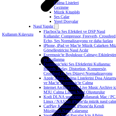
Çalma Listeleri
Gezinme
Müzik Kitaplığı
Ses Çalar
Yerel Dosyalar
Nasıl Yapılır
Flacbox'ta Ses Efektleri ve DSP Nasıl
Kullanım Kılavuzu
Kullanılır: Compressor, Freeverb, Crossfeed
Echo, Ses Normalizasyonu ve daha fazlası
iPhone, iPad ve Mac'te Müzik Çalarken Mü
Görselleştiricisi Nasıl Açılır
Evermusic'te Boşluksuz Çalmayı Etkinleşti
ve Kullanma
Evermusic'teki Ses Efektlerini Kullanma:
Reverb, Delay, Distortion, Kompresör,
Crossfeed ve Ses Düzeyi Normalizasyonu
Apple Music Çalma Listelerini Dışa Aktarm
ve Mac'te Evermusic'te Çalma
Internet Archive veya Live Music Archive iç
M3U Çalma Listesi Nasıl Oluşturulur
Kodi DLNA sunucusu kullanarak Mac / PC 
Linux / NAS'tan iPhone'da müzik nasıl çalın
CarPlay Kullanarak iPhone'da Kendi
Müziğinizi Nasıl Çalarsınız
Spotify'da Yerel Parçalar İçin Albüm