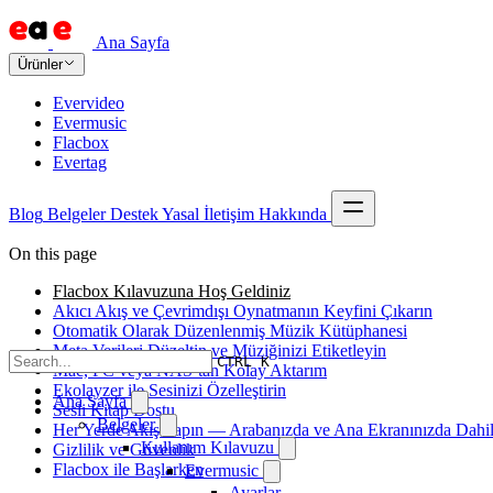
Ana Sayfa
Ürünler
Evervideo
Evermusic
Flacbox
Evertag
Blog
Belgeler
Destek
Yasal
İletişim
Hakkında
On this page
Flacbox Kılavuzuna Hoş Geldiniz
Akıcı Akış ve Çevrimdışı Oynatmanın Keyfini Çıkarın
Otomatik Olarak Düzenlenmiş Müzik Kütüphanesi
Meta Verileri Düzeltin ve Müziğinizi Etiketleyin
CTRL K
Mac, PC veya NAS’tan Kolay Aktarım
Ekolayzer ile Sesinizi Özelleştirin
Ana Sayfa
Sesli Kitap Dostu
Belgeler
Her Yerde Akış Yapın — Arabanızda ve Ana Ekranınızda Dahi
Kullanım Kılavuzu
Gizlilik ve Güvenlik
Flacbox ile Başlarken
Evermusic
Ayarlar