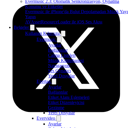
Evermusic 2.3: Otomatik Senkronizasyon, Oynatma
Konumu ve Etiketler
Evermusic ile iPhone'da Bulut Depolamadan Müzik Yayı
Yapın
AVAssetResourceLoader ile iOS Ses Akışı
Belgeler
Kullanım Kılavuzu
Evermusic
Ayarlar
Bağlantılar
Çalma Listeleri
Müzik Kütüphanesi
Navigasyon
Ses Oynatıcı
Yerel Dosyalar
Evertag
Ayarlar
Bağlantılar
Etiket Alanı Eşlemeleri
Etiket Düzenleyicisi
Gezinme
Yerel Dosyalar
Evervideo
Ayarlar