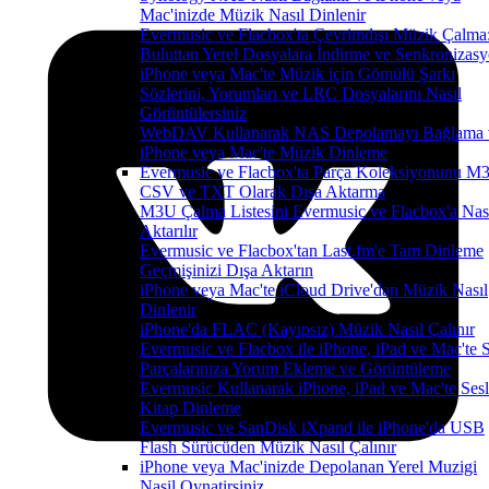
Mac'inizde Müzik Nasıl Dinlenir
Evermusic ve Flacbox'ta Çevrimdışı Müzik Çalma
Buluttan Yerel Dosyalara İndirme ve Senkronizas
iPhone veya Mac'te Müzik için Gömülü Şarkı
Sözlerini, Yorumları ve LRC Dosyalarını Nasıl
Görüntülersiniz
WebDAV Kullanarak NAS Depolamayı Bağlama 
iPhone veya Mac'te Müzik Dinleme
Evermusic ve Flacbox'ta Parça Koleksiyonunu M
CSV ve TXT Olarak Dışa Aktarma
M3U Çalma Listesini Evermusic ve Flacbox'a Nas
Aktarılır
Evermusic ve Flacbox'tan Last.fm'e Tam Dinleme
Geçmişinizi Dışa Aktarın
iPhone veya Mac'te iCloud Drive'dan Müzik Nasıl
Dinlenir
iPhone'da FLAC (Kayıpsız) Müzik Nasıl Çalınır
Evermusic ve Flacbox ile iPhone, iPad ve Mac'te 
Parçalarınıza Yorum Ekleme ve Görüntüleme
Evermusic Kullanarak iPhone, iPad ve Mac'te Sesl
Kitap Dinleme
Evermusic ve SanDisk iXpand ile iPhone'da USB
Flash Sürücüden Müzik Nasıl Çalınır
iPhone veya Mac'inizde Depolanan Yerel Muzigi
Nasil Oynatirsiniz