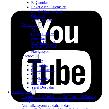
Bağlantılar
Etiket Alanı Eşlemeleri
Etiket Düzenleyicisi
Gezinme
Yerel Dosyalar
Evervideo
Ayarlar
Çalma Listeleri
Dosyalar
Medya Kitaplığı
Medya Oynatıcı
Navigasyon
Flacbox
Ayarlar
Bağlantılar
Çalma Listeleri
Gezinme
Müzik Kitaplığı
Ses Çalar
Yerel Dosyalar
Nasıl Yapılır
Flacbox'ta Ses Efektleri ve DSP Nasıl Kullanılır:
Compressor, Freeverb, Crossfeed, Echo, Ses
Normalizasyonu ve daha fazlası