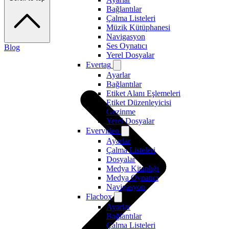
Bağlantılar
Çalma Listeleri
Müzik Kütüphanesi
Navigasyon
Ses Oynatıcı
Blog
Yerel Dosyalar
Evertag
Ayarlar
Bağlantılar
Etiket Alanı Eşlemeleri
Etiket Düzenleyicisi
Gezinme
Yerel Dosyalar
Evervideo
Ayarlar
Çalma Listeleri
Dosyalar
Medya Kitaplığı
Medya Oynatıcı
Navigasyon
Flacbox
Ayarlar
Bağlantılar
Çalma Listeleri