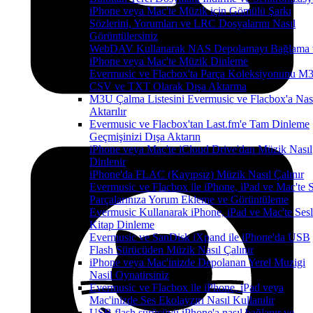
iPhone veya Mac'te Müzik için Gömülü Şarkı
Sözlerini, Yorumları ve LRC Dosyalarını Nasıl
Görüntülersiniz
WebDAV Kullanarak NAS Depolamayı Bağlama 
iPhone veya Mac'te Müzik Dinleme
Evermusic ve Flacbox'ta Parça Koleksiyonunu M
CSV ve TXT Olarak Dışa Aktarma
M3U Çalma Listesini Evermusic ve Flacbox'a Nas
Aktarılır
Evermusic ve Flacbox'tan Last.fm'e Tam Dinleme
Geçmişinizi Dışa Aktarın
iPhone veya Mac'te iCloud Drive'dan Müzik Nasıl
Dinlenir
iPhone'da FLAC (Kayıpsız) Müzik Nasıl Çalınır
Evermusic ve Flacbox ile iPhone, iPad ve Mac'te 
Parçalarınıza Yorum Ekleme ve Görüntüleme
Evermusic Kullanarak iPhone, iPad ve Mac'te Sesl
Kitap Dinleme
Evermusic ve SanDisk iXpand ile iPhone'da USB
Flash Sürücüden Müzik Nasıl Çalınır
iPhone veya Mac'inizde Depolanan Yerel Muzigi
Nasil Oynatirsiniz
Evermusic ve Flacbox ile iPhone, iPad veya
Mac'inizde Ses Ekolayzırı Nasıl Kullanılır
USB flash sürücüyü iPhone'a nasıl bağlanır ve