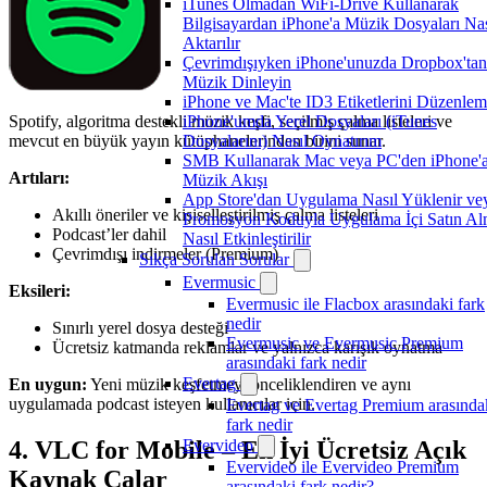
iTunes Olmadan WiFi-Drive Kullanarak
Bilgisayardan iPhone'a Müzik Dosyaları Nas
Aktarılır
Çevrimdışıyken iPhone'unuzda Dropbox'tan
Müzik Dinleyin
iPhone ve Mac'te ID3 Etiketlerini Düzenle
iPhone'umda Yerel Dosyaları (iTunes
Spotify, algoritma destekli müzik keşfi, seçilmiş çalma listeleri ve
Dosyalarını) Nasıl Oynatırım
mevcut en büyük yayın kütüphanelerinden birini sunar.
SMB Kullanarak Mac veya PC'den iPhone'
Artıları:
Müzik Akışı
App Store'dan Uygulama Nasıl Yüklenir ve
Akıllı öneriler ve kişiselleştirilmiş çalma listeleri
Promosyon Koduyla Uygulama İçi Satın A
Podcast’ler dahil
Nasıl Etkinleştirilir
Çevrimdışı indirmeler (Premium)
Sıkça Sorulan Sorular
Evermusic
Eksileri:
Evermusic ile Flacbox arasındaki fark
nedir
Sınırlı yerel dosya desteği
Evermusic ve Evermusic Premium
Ücretsiz katmanda reklamlar ve yalnızca karışık oynatma
arasındaki fark nedir
Evertag
En uygun:
Yeni müzik keşfetmeyi önceliklendiren ve aynı
uygulamada podcast isteyen kullanıcılar için.
Evertag ve Evertag Premium arasında
fark nedir
4. VLC for Mobile – En İyi Ücretsiz Açık
Evervideo
Evervideo ile Evervideo Premium
Kaynak Çalar
arasındaki fark nedir?