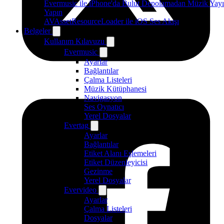
Evermusic ile iPhone'da Bulut Depolamadan Müzik Yayı
Yapın
AVAssetResourceLoader ile iOS Ses Akışı
Belgeler
Kullanım Kılavuzu
Evermusic
Ayarlar
Bağlantılar
Çalma Listeleri
Müzik Kütüphanesi
Navigasyon
Ses Oynatıcı
Yerel Dosyalar
Evertag
Ayarlar
Bağlantılar
Etiket Alanı Eşlemeleri
Etiket Düzenleyicisi
Gezinme
Yerel Dosyalar
Evervideo
Ayarlar
Çalma Listeleri
Dosyalar