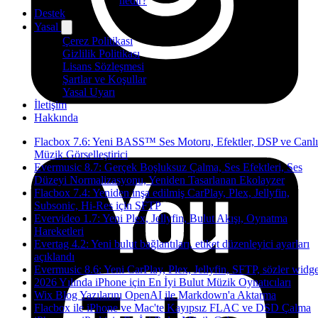
nedir?
Destek
Yasal
Çerez Politikası
Gizlilik Politikası
Lisans Sözleşmesi
Şartlar ve Koşullar
Yasal Uyarı
İletişim
Hakkında
Flacbox 7.6: Yeni BASS™ Ses Motoru, Efektler, DSP ve Canlı
Müzik Görselleştirici
Evermusic 8.7: Gerçek Boşluksuz Çalma, Ses Efektleri, Ses
Düzeyi Normalizasyonu, Yeniden Tasarlanan Ekolayzer
Flacbox 7.4: Yeniden inşa edilmiş CarPlay, Plex, Jellyfin,
Subsonic, Hi-Res için SFTP
Evervideo 1.7: Yeni Plex, Jellyfin, Bulut Akışı, Oynatma
Hareketleri
Evertag 4.2: Yeni bulut bağlantıları, etiket düzenleyici ayarları
açıklandı
Evermusic 8.6: Yeni CarPlay, Plex, Jellyfin, SFTP, sözler widge
2026 Yılında iPhone için En İyi Bulut Müzik Oynatıcıları
Wix Blog Yazılarını OpenAI ile Markdown'a Aktarma
Flacbox ile iPhone ve Mac'te Kayıpsız FLAC ve DSD Çalma