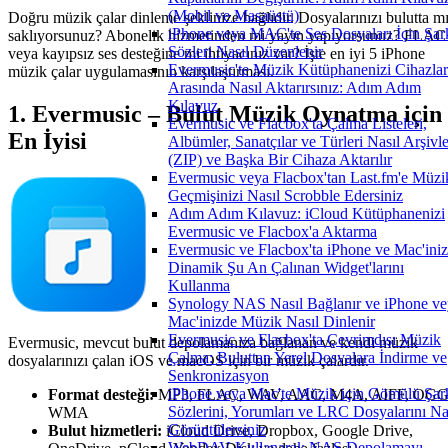
(Mobil ve Masaüstü)
Doğru müzik çalar dinleme şeklinize bağlıdır. Dosyalarınızı bulutta m
iPhone veya MAC'te Ses Dosyaları İçin Şar
saklıyorsunuz? Abonelik hizmetinden mi yayın yapıyorsunuz? FLAC
Sözleri Nasıl Düzenlenir
veya kayıpsız ses desteğine mi ihtiyacınız var? İşte en iyi 5 iPhone
Evermusic'te Müzik Kütüphanenizi Cihazlar
müzik çalar uygulamasının karşılaştırması.
Arasında Nasıl Aktarırsınız: Adım Adım
Kılavuz
1. Evermusic – Bulut Müzik Oynatma için
Evermusic ve Flacbox'ta Çalma Listeleri,
En İyisi
Albümler, Sanatçılar ve Türleri Nasıl Arşivle
(ZIP) ve Başka Bir Cihaza Aktarılır
Evermusic veya Flacbox'tan Last.fm'e Müzi
Geçmişinizi Nasıl Scrobble Edersiniz
Adım Adım Kılavuz: iCloud Kütüphanenizi
Evermusic ve Flacbox'a Aktarma
Evermusic ve Flacbox'ta iPhone ve Mac'ini
Dinamik Şu An Çalınan Widget'larını
Kullanma
Synology NAS Nasıl Bağlanır ve iPhone ve
Mac'inizde Müzik Nasıl Dinlenir
Evermusic ve Flacbox'ta Çevrimdışı Müzik
Evermusic, mevcut bulut depolamanıza bağlanan ve kendi müzik
Çalma: Buluttan Yerel Dosyalara İndirme ve
dosyalarınızı çalan iOS ve macOS için bir müzik çalardır.
Senkronizasyon
iPhone veya Mac'te Müzik için Gömülü Şar
Format desteği:
MP3, FLAC, WAV, AAC, M4A, AIFF, OGG
Sözlerini, Yorumları ve LRC Dosyalarını Na
WMA
Görüntülersiniz
Bulut hizmetleri:
iCloud Drive, Dropbox, Google Drive,
WebDAV Kullanarak NAS Depolamayı