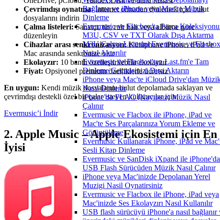
OneDrive, pCloud, Yandex.Disk ve daha fazlası
Bağlama ve iPhone veya Mac'te Müzik
Çevrimdışı oynatma:
İnternet olmadan dinlemek için bulut
Dinleme
dosyalarını indirin
Evermusic ve Flacbox'ta Parça Koleksiyon
Çalma listeleri:
Sanatçı, tür, ruh hali veya albüme göre
M3U, CSV ve TXT Olarak Dışa Aktarma
düzenleyin
M3U Çalma Listesini Evermusic ve Flacbox
Cihazlar arası senkronizasyon:
Kütüphane iPhone, iPad ve
Nasıl Aktarılır
Mac arasında senkronize olur
Evermusic ve Flacbox'tan Last.fm'e Tam
Ekolayzır:
10 bantlı özelleştirilebilir ekolayzır
Dinleme Geçmişinizi Dışa Aktarın
Fiyat:
Opsiyonel premium özelliklerle ücretsiz
iPhone veya Mac'te iCloud Drive'dan Müzi
En uygun:
Kendi müzik dosyalarını bulut depolamada saklayan ve
Nasıl Dinlenir
çevrimdışı destekli özel bir çalar isteyen kullanıcılar için.
iPhone'da FLAC (Kayıpsız) Müzik Nasıl
Çalınır
Evermusic’i İndir
Evermusic ve Flacbox ile iPhone, iPad ve
Mac'te Ses Parçalarınıza Yorum Ekleme ve
2. Apple Music – Apple Ekosistemi için En
Görüntüleme
Evermusic Kullanarak iPhone, iPad ve Mac'
İyisi
Sesli Kitap Dinleme
Evermusic ve SanDisk iXpand ile iPhone'da
USB Flash Sürücüden Müzik Nasıl Çalınır
iPhone veya Mac'inizde Depolanan Yerel
Muzigi Nasil Oynatirsiniz
Evermusic ve Flacbox ile iPhone, iPad veya
Mac'inizde Ses Ekolayzırı Nasıl Kullanılır
USB flash sürücüyü iPhone'a nasıl bağlanır 