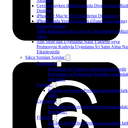
Aktarılır
Çevrimdışıyken iPhone'unuzda Dropbox'tan Müzi
Dinleyin
iPhone ve Mac'te ID3 Etiketlerini Düzenleme
iPhone'umda Yerel Dosyaları (iTunes Dosyalarını)
Nasıl Oynatırım
SMB Kullanarak Mac veya PC'den iPhone'a Müzi
Akışı
App Store'dan Uygulama Nasıl Yüklenir veya
Promosyon Koduyla Uygulama İçi Satın Alma Nas
Etkinleştirilir
Sıkça Sorulan Sorular
Evermusic
Evermusic ile Flacbox arasındaki fark nedir
Evermusic ve Evermusic Premium arasındak
fark nedir
Evertag
Evertag ve Evertag Premium arasındaki fark
nedir
Evervideo
Evervideo ile Evervideo Premium arasındak
fark nedir?
Flacbox
Flacbox ile Flacbox Premium arasındaki far