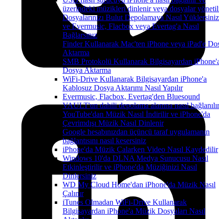
üzerindeki müzikleri dinlenir veya dosyalar yönetil
Dosyalarınızı Bulut Depolamaya Nasıl Yüklersiniz
ve Evermusic, Flacbox veya Evertag'a Nasıl
Bağlarsınız
Finder Kullanarak Mac'ten iPhone veya iPad'e Do
Aktarma
SMB Protokolü Kullanarak Bilgisayardan iPhone'
Dosya Aktarma
WiFi-Drive Kullanarak Bilgisayardan iPhone'a
Kablosuz Dosya Aktarımı Nasıl Yapılır
Evermusic, Flacbox, Evertag'den Bluesound
VAULT'un dahili depolama alanına nasıl bağlanılı
YouTube'dan Müzik Nasıl İndirilir ve iPhone'da
Çevrimdışı Müzik Nasıl Dinlenir
Google hesabınızdan üçüncü taraf uygulamanın
bağlantısını nasıl kesersiniz
iPhone'da Müzik Çalarken Video Nasıl Kaydedilir
Windows 10'da DLNA Medya Sunucusu Nasıl
Etkinleştirilir ve iPhone'da Müziğinizi Nasıl
Dinlersiniz
WD My Cloud Home'dan iPhone'da Müzik Nasıl
Çalınır
iTunes Olmadan WiFi-Drive Kullanarak
Bilgisayardan iPhone'a Müzik Dosyaları Nasıl