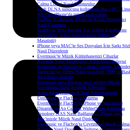
Çalma Listesi Nasıl Oluşturulur
Kodi DLNA sunucusu kullanarak Mac / PC / Linu
NAS'tan iPhone'da müzik nasıl çalınır
CarPlay Kullanarak iPhone'da Kendi Müziğinizi
Nasıl Çalarsınız
Spotify'da Yerel Parçalar İçin Albüm Kapaklarını
Değiştirme: Adım Adım Kılavuz (Mobil ve
Masaüstü)
iPhone veya MAC'te Ses Dosyaları İçin Şarkı Sözl
Nasıl Düzenlenir
Evermusic'te Müzik Kütüphanenizi Cihazlar
Arasında Nasıl Aktarırsınız: Adım Adım Kılavuz
Evermusic ve Flacbox'ta Çalma Listeleri, Albümler
Sanatçılar ve Türleri Nasıl Arşivlenir (ZIP) ve Baş
Bir Cihaza Aktarılır
Evermusic veya Flacbox'tan Last.fm'e Müzik
Geçmişinizi Nasıl Scrobble Edersiniz
Adım Adım Kılavuz: iCloud Kütüphanenizi
Evermusic ve Flacbox'a Aktarma
Evermusic ve Flacbox'ta iPhone ve Mac'inizde
Dinamik Şu An Çalınan Widget'larını Kullanma
Synology NAS Nasıl Bağlanır ve iPhone veya
Mac'inizde Müzik Nasıl Dinlenir
Evermusic ve Flacbox'ta Çevrimdışı Müzik Çalma
Buluttan Yerel Dosyalara İndirme ve Senkronizas