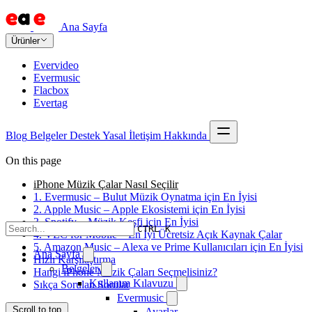
Ana Sayfa
Ürünler
Evervideo
Evermusic
Flacbox
Evertag
Blog
Belgeler
Destek
Yasal
İletişim
Hakkında
On this page
iPhone Müzik Çalar Nasıl Seçilir
1. Evermusic – Bulut Müzik Oynatma için En İyisi
2. Apple Music – Apple Ekosistemi için En İyisi
3. Spotify – Müzik Keşfi için En İyisi
CTRL K
4. VLC for Mobile – En İyi Ücretsiz Açık Kaynak Çalar
5. Amazon Music – Alexa ve Prime Kullanıcıları için En İyisi
Ana Sayfa
Hızlı Karşılaştırma
Belgeler
Hangi iPhone Müzik Çaları Seçmelisiniz?
Kullanım Kılavuzu
Sıkça Sorulan Sorular
Evermusic
Scroll to top
Ayarlar