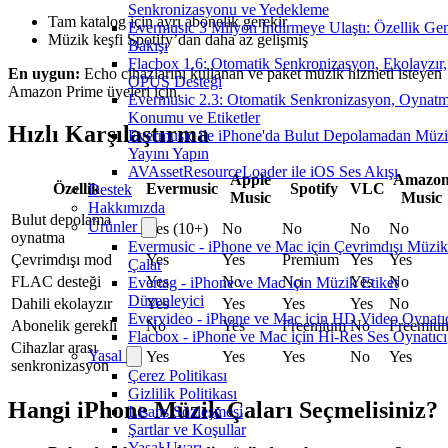
Senkronizasyonu ve Yedekleme
Tam katalog için ayrı abonelik gerekir
Evermusic 3 Milyon İndirmeye Ulaştı: Özellik Ge
Müzik keşfi Spotify’dan daha az gelişmiş
Bakışı
Flacbox 1.6: Otomatik Senkronizasyon, Ekolayzır,
En uygun:
Echo cihazlarını kullanan ve paket müzik hizmeti isteyen
OPUS Desteği
Amazon Prime üyeleri için.
Evermusic 2.3: Otomatik Senkronizasyon, Oynat
Konumu ve Etiketler
Hızlı Karşılaştırma
Evermusic ile iPhone'da Bulut Depolamadan Müz
Yayını Yapın
AVAssetResourceLoader ile iOS Ses Akışı
Apple
Amazo
Özellik
Evermusic
Spotify
VLC
Destek
Music
Music
Hakkımızda
Bulut depolama
Ürünler
Yes (10+)
No
No
No
No
oynatma
Evermusic - iPhone ve Mac için Çevrimdışı Müzik
Çevrimdışı mod
Yes
Yes
Premium
Yes
Yes
Çalar
FLAC desteği
Yes
No
No
Yes
No
Evertag - iPhone ve Mac için Müzik Etiket
Düzenleyici
Dahili ekolayzır
Yes
Yes
Yes
Yes
No
Evervideo - iPhone ve Mac için HD Video Oynatı
Abonelik gerekli
No
Yes
Freemium
No
Freemiu
Flacbox - iPhone ve Mac için Hi-Res Ses Oynatıcı
Cihazlar arası
Yasal
Yes
Yes
Yes
No
Yes
senkronizasyon
Çerez Politikası
Gizlilik Politikası
Hangi iPhone Müzik Çaları Seçmelisiniz?
Lisans Sözleşmesi
Şartlar ve Koşullar
Yasal Uyarı