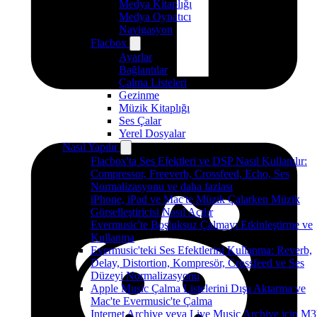
Medya Kitaplığı
Medya Oynatıcı
Navigasyon
Flacbox
Ayarlar
Bağlantılar
Çalma Listeleri
Gezinme
Müzik Kitaplığı
Ses Çalar
Yerel Dosyalar
Nasıl Yapılır
Flacbox'ta Ses Efektleri ve DSP Nasıl Kullanılır:
Compressor, Freeverb, Crossfeed, Echo, Ses
Normalizasyonu ve daha fazlası
iPhone, iPad ve Mac'te Müzik Çalarken Müzik
Görselleştiricisi Nasıl Açılır
Evermusic'te Boşluksuz Çalmayı Etkinleştirme ve
Kullanma
Evermusic'teki Ses Efektlerini Kullanma: Reverb,
Delay, Distortion, Kompresör, Crossfeed ve Ses
Düzeyi Normalizasyonu
Apple Music Çalma Listelerini Dışa Aktarma ve
Mac'te Evermusic'te Çalma
Internet Archive veya Live Music Archive için M