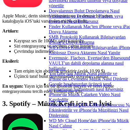
üzerindeki müzikleri dinlenir veya dosyalar
yönetilir
Dosyalarınızı Bulut Depolamaya Nasıl
Apple Music, derin sistem entegrasyonu ve devasa bir yayın
Yüklersiniz ve Evermusic, Flacbox veya
kataloğuyla iOS’taki varsayılan müzik çalardır.
Evertag'a Nasıl Bağlarsınız
Finder Kullanarak Mac'ten iPhone veya iPad
Artıları:
Dosya Aktarma
SMB Protokolü Kullanarak Bilgisayardan
Kayıpsız ses ile 100M+ şarkı kataloğu
iPhone'a Dosya Aktarma
Siri entegrasyonu ve seçilmiş çalma listeleri
WiFi-Drive Kullanarak Bilgisayardan iPhon
Çevrimdışı indirmeler
Kablosuz Dosya Aktarımı Nasıl Yapılır
Evermusic, Flacbox, Evertag'den Bluesoun
Eksileri:
VAULT'un dahili depolama alanına nasıl
bağlanılır
Tam erişim için abonelik gerektirir (aylık 10,99 $)
YouTube'dan Müzik Nasıl İndirilir ve
Üçüncü taraf bulut depolamadaki dosyaları çalamaz
iPhone'da Çevrimdışı Müzik Nasıl Dinlenir
Google hesabınızdan üçüncü taraf
En uygun:
Yayın için tek bir abonelik isteyen ve yerel Apple
uygulamanın bağlantısını nasıl kesersiniz
entegrasyonunu tercih eden kullanıcılar için.
iPhone'da Müzik Çalarken Video Nasıl
Kaydedilir
3. Spotify – Müzik Keşfi için En İyisi
Windows 10'da DLNA Medya Sunucusu Na
Etkinleştirilir ve iPhone'da Müziğinizi Nasıl
Dinlersiniz
WD My Cloud Home'dan iPhone'da Müzik
Nasıl Çalınır