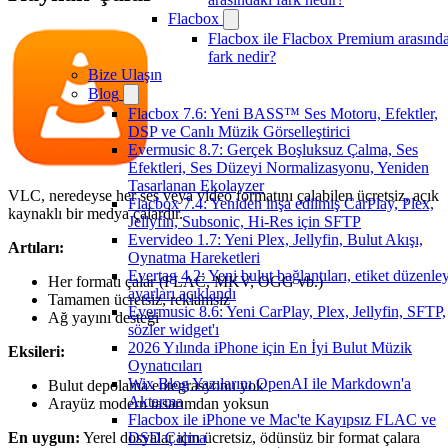
Flacbox
Flacbox ile Flacbox Premium arasınd
fark nedir?
Bize Ulaşın
Blog
Flacbox 7.6: Yeni BASS™ Ses Motoru, Efektler,
DSP ve Canlı Müzik Görselleştirici
Evermusic 8.7: Gerçek Boşluksuz Çalma, Ses
Efektleri, Ses Düzeyi Normalizasyonu, Yeniden
Tasarlanan Ekolayzer
VLC, neredeyse her ses veya video formatını çalabilen ücretsiz, açık
Flacbox 7.4: Yeniden inşa edilmiş CarPlay, Plex,
kaynaklı bir medya çalardır.
Jellyfin, Subsonic, Hi-Res için SFTP
Evervideo 1.7: Yeni Plex, Jellyfin, Bulut Akışı,
Artıları:
Oynatma Hareketleri
Evertag 4.2: Yeni bulut bağlantıları, etiket düzenley
Her formatı çalar (FLAC, MKV, OGG vb.)
ayarları açıklandı
Tamamen ücretsiz, reklamsız
Evermusic 8.6: Yeni CarPlay, Plex, Jellyfin, SFTP,
Ağ yayını desteği
sözler widget'ı
2026 Yılında iPhone için En İyi Bulut Müzik
Eksileri:
Oynatıcıları
Wix Blog Yazılarını OpenAI ile Markdown'a
Bulut depolama entegrasyonu yok
Aktarma
Arayüz modern tasarımdan yoksun
Flacbox ile iPhone ve Mac'te Kayıpsız FLAC ve
En uygun:
Yerel dosyalar için ücretsiz, ödünsüz bir format çalara
DSD Çalma