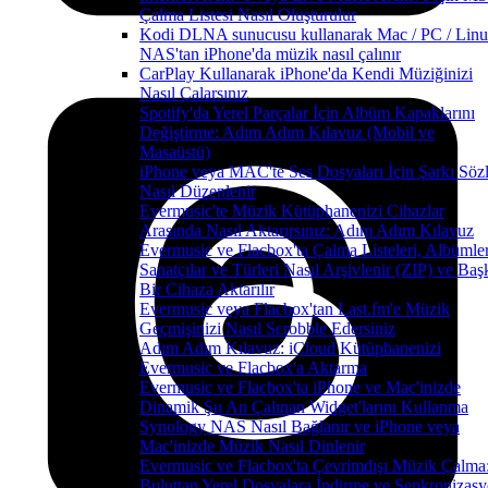
Çalma Listesi Nasıl Oluşturulur
Kodi DLNA sunucusu kullanarak Mac / PC / Linu
NAS'tan iPhone'da müzik nasıl çalınır
CarPlay Kullanarak iPhone'da Kendi Müziğinizi
Nasıl Çalarsınız
Spotify'da Yerel Parçalar İçin Albüm Kapaklarını
Değiştirme: Adım Adım Kılavuz (Mobil ve
Masaüstü)
iPhone veya MAC'te Ses Dosyaları İçin Şarkı Sözl
Nasıl Düzenlenir
Evermusic'te Müzik Kütüphanenizi Cihazlar
Arasında Nasıl Aktarırsınız: Adım Adım Kılavuz
Evermusic ve Flacbox'ta Çalma Listeleri, Albümler
Sanatçılar ve Türleri Nasıl Arşivlenir (ZIP) ve Baş
Bir Cihaza Aktarılır
Evermusic veya Flacbox'tan Last.fm'e Müzik
Geçmişinizi Nasıl Scrobble Edersiniz
Adım Adım Kılavuz: iCloud Kütüphanenizi
Evermusic ve Flacbox'a Aktarma
Evermusic ve Flacbox'ta iPhone ve Mac'inizde
Dinamik Şu An Çalınan Widget'larını Kullanma
Synology NAS Nasıl Bağlanır ve iPhone veya
Mac'inizde Müzik Nasıl Dinlenir
Evermusic ve Flacbox'ta Çevrimdışı Müzik Çalma
Buluttan Yerel Dosyalara İndirme ve Senkronizas