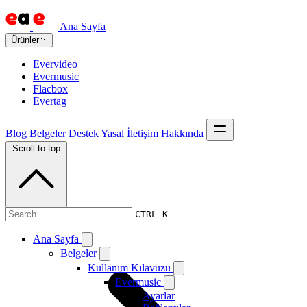
Ana Sayfa
Ürünler
Evervideo
Evermusic
Flacbox
Evertag
Blog
Belgeler
Destek
Yasal
İletişim
Hakkında
Scroll to top
Belgeler
CTRL K
Ana Sayfa
Belgeler
Kullanım Kılavuzu
Evermusic
Ayarlar