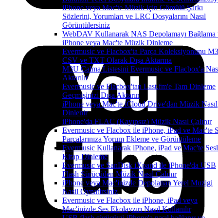
iPhone veya Mac'te Müzik için Gömülü Şarkı
Sözlerini, Yorumları ve LRC Dosyalarını Nasıl
Görüntülersiniz
WebDAV Kullanarak NAS Depolamayı Bağlama 
iPhone veya Mac'te Müzik Dinleme
Evermusic ve Flacbox'ta Parça Koleksiyonunu M
CSV ve TXT Olarak Dışa Aktarma
M3U Çalma Listesini Evermusic ve Flacbox'a Nas
Aktarılır
Evermusic ve Flacbox'tan Last.fm'e Tam Dinleme
Geçmişinizi Dışa Aktarın
iPhone veya Mac'te iCloud Drive'dan Müzik Nasıl
Dinlenir
iPhone'da FLAC (Kayıpsız) Müzik Nasıl Çalınır
Evermusic ve Flacbox ile iPhone, iPad ve Mac'te 
Parçalarınıza Yorum Ekleme ve Görüntüleme
Evermusic Kullanarak iPhone, iPad ve Mac'te Sesl
Kitap Dinleme
Evermusic ve SanDisk iXpand ile iPhone'da USB
Flash Sürücüden Müzik Nasıl Çalınır
iPhone veya Mac'inizde Depolanan Yerel Muzigi
Nasil Oynatirsiniz
Evermusic ve Flacbox ile iPhone, iPad veya
Mac'inizde Ses Ekolayzırı Nasıl Kullanılır
USB flash sürücüyü iPhone'a nasıl bağlanır ve