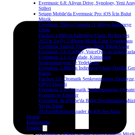
Evermusic 6.8: Aliyun Drive, Synology, Yeni Ara
Stilleri
Setapp Mobile'da Evermusic Pro: iOS İçin Bulut
Müzik
Evermusic Dünya Çapında 11 Milyon İndirmeye
Ulaştı
Flacbox 1 Milyon İndirmeye Ulaştı: Hi-Res Ses
2025'te En İyi 5 iPhone Müzik Çalar Uygulaması
Evermusic Tanıtım Videosu: Bulut Müzik Çalar
Evermusic 3.6: CarPlay, VoiceOver ve Daha Fazla
Evermusic 3.1: Crossfade, Kütüphane
Senkronizasyonu ve Yedekleme
Evermusic 3 Milyon İndirmeye Ulaştı: Özellik Ge
Bakışı
Flacbox 1.6: Otomatik Senkronizasyon, Ekolayzır,
OPUS Desteği
Evermusic 2.3: Otomatik Senkronizasyon, Oynat
Konumu ve Etiketler
Evermusic ile iPhone'da Bulut Depolamadan Müz
Yayını Yapın
AVAssetResourceLoader ile iOS Ses Akışı
Destek
Hakkımızda
Ürünler
Evermusic - iPhone ve Mac için Çevrimdışı Müzik