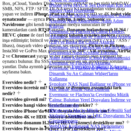
Box, pCloud, Yandex Disk, Synology, QNAP ve her türlü WebDAV,
iPhone veya MAC'te Ses Dosyaları İçin Şar
SMB, NFS, FTP / SFTP, DLNA veya S3 kaynağından video akışı
Sözleri Nasıl Düzenlenir
yapan ve indiren
iPhone, iPad ve Mac
için bir HD ve 4K
bulut vid
Evermusic'te Müzik Kütüphanenizi Cihazlar
oynatıcısıdır
— ayrıca
Plex, Jellyfin, Emby, Subsonic
ve
Arasında Nasıl Aktarırsınız: Adım Adım
Navidrome
gibi kendi barındırılan medya sunucuları ile IP
Kılavuz
kameralardan canlı
RTSP
akışları.
Donanım hızlandırmalı H.264 /
Evermusic ve Flacbox'ta Çalma Listeleri,
HEVC çözme
ile özel bir
FFmpeg tabanlı oynatıcı motoru
üzerine
Albümler, Sanatçılar ve Türleri Nasıl Arşivle
inşa edilmiştir; birincil ve ikincil altyazı parçaları (SRT / VTT / ASS /
(ZIP) ve Başka Bir Cihaza Aktarılır
libass), önayarlı video ekolayzır, ses ekolayzır,
Picture-in-Picture
,
Evermusic veya Flacbox'tan Last.fm'e Müzi
Insta360 ve GoPro Max görüntüleri için
360° / VR oynatma
,
AirPla
Geçmişinizi Nasıl Scrobble Edersiniz
2
ve
Chromecast
yayını ve her zaman ekranda olan kompakt bir
Adım Adım Kılavuz: iCloud Kütüphanenizi
oynatıcı bulunur. Bu SSS, kullanıcıların en sık gönderdiği soruları
Evermusic ve Flacbox'a Aktarma
yanıtlar. Daha ayrıntılı kılavuzlar için
Evervideo Kullanıcı Kılavuzu
Evermusic ve Flacbox'ta iPhone ve Mac'ini
sayfasına bakın.
Dinamik Şu An Çalınan Widget'larını
Kullanma
Evervideo nedir?
Synology NAS Nasıl Bağlanır ve iPhone ve
Evervideo ücretsiz mi? Ücretsiz ve Premium arasındaki fark
Mac'inizde Müzik Nasıl Dinlenir
nedir?
Evermusic ve Flacbox'ta Çevrimdışı Müzik
Evervideo güvenli mi?
Çalma: Buluttan Yerel Dosyalara İndirme ve
Evervideo hangi video formatlarını destekler?
Senkronizasyon
iPhone veya Mac'te Müzik için Gömülü Şar
Evervideo iPhone’da MKV dosyalarını oynatıyor mu?
Sözlerini, Yorumları ve LRC Dosyalarını Na
Evervideo 4K ve HDR videoyu destekliyor mu?
Görüntülersiniz
Evervideo donanım H.264 ve HEVC çözmeyi destekliyor mu?
WebDAV Kullanarak NAS Depolamayı
Evervideo Picture-in-Picture’ı (PiP) destekliyor mu?