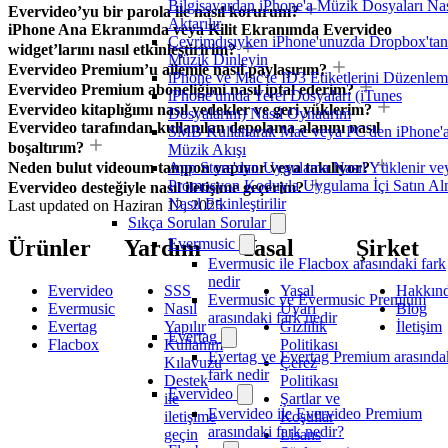
Bilgisayardan iPhone'a Müzik Dosyaları Nas
Evervideo’yu bir parola ile nasıl korurum?
Aktarılır
iPhone Ana Ekranımda veya Kilit Ekranımda Evervideo
Çevrimdışıyken iPhone'unuzda Dropbox'tan
widget’larını nasıl etkinleştiririm?
Müzik Dinleyin
Evervideo Premium’u ailemle nasıl paylaşırım?
iPhone ve Mac'te ID3 Etiketlerini Düzenle
Evervideo Premium aboneliğimi nasıl iptal ederim?
iPhone'umda Yerel Dosyaları (iTunes
Evervideo kitaplığımı nasıl yedekler ve geri yüklerim?
Dosyalarını) Nasıl Oynatırım
Evervideo tarafından kullanılan depolama alanını nasıl
SMB Kullanarak Mac veya PC'den iPhone'
boşaltırım?
Müzik Akışı
Neden bulut videoum tampon yapıyor veya takılıyor?
App Store'dan Uygulama Nasıl Yüklenir ve
Promosyon Koduyla Uygulama İçi Satın A
Evervideo desteğiyle nasıl iletişime geçerim?
Nasıl Etkinleştirilir
Last updated on
Haziran 12, 2025
Sıkça Sorulan Sorular
Ürünler
Yardım
Yasal
Şirket
Evermusic
Evermusic ile Flacbox arasındaki fark
nedir
Evervideo
SSS
Yasal
Hakkın
Evermusic ve Evermusic Premium
Evermusic
Nasıl
Uyarı
Blog
arasındaki fark nedir
Evertag
Yapılır
Gizlilik
İletişim
Evertag
Flacbox
Kullanım
Politikası
Evertag ve Evertag Premium arasında
Kılavuzu
Çerez
fark nedir
Destek
Politikası
Evervideo
ile
Şartlar ve
Evervideo ile Evervideo Premium
iletişime
Koşullar
arasındaki fark nedir?
geçin
Lisans