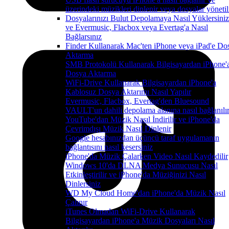
üzerindeki müzikleri dinlenir veya dosyalar yönetil
Dosyalarınızı Bulut Depolamaya Nasıl Yüklersiniz
ve Evermusic, Flacbox veya Evertag'a Nasıl
Bağlarsınız
Finder Kullanarak Mac'ten iPhone veya iPad'e Do
Aktarma
SMB Protokolü Kullanarak Bilgisayardan iPhone'
Dosya Aktarma
WiFi-Drive Kullanarak Bilgisayardan iPhone'a
Kablosuz Dosya Aktarımı Nasıl Yapılır
Evermusic, Flacbox, Evertag'den Bluesound
VAULT'un dahili depolama alanına nasıl bağlanılı
YouTube'dan Müzik Nasıl İndirilir ve iPhone'da
Çevrimdışı Müzik Nasıl Dinlenir
Google hesabınızdan üçüncü taraf uygulamanın
bağlantısını nasıl kesersiniz
iPhone'da Müzik Çalarken Video Nasıl Kaydedilir
Windows 10'da DLNA Medya Sunucusu Nasıl
Etkinleştirilir ve iPhone'da Müziğinizi Nasıl
Dinlersiniz
WD My Cloud Home'dan iPhone'da Müzik Nasıl
Çalınır
iTunes Olmadan WiFi-Drive Kullanarak
Bilgisayardan iPhone'a Müzik Dosyaları Nasıl