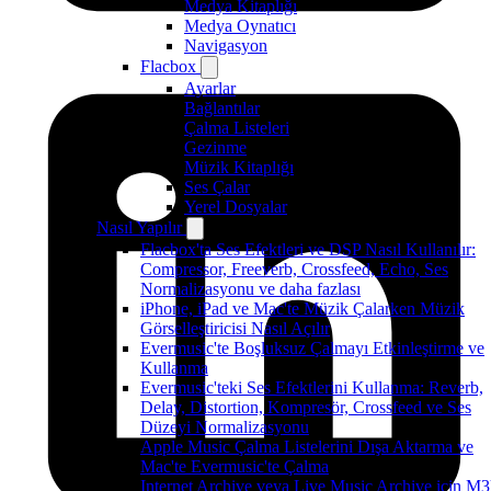
Medya Kitaplığı
Medya Oynatıcı
Navigasyon
Flacbox
Ayarlar
Bağlantılar
Çalma Listeleri
Gezinme
Müzik Kitaplığı
Ses Çalar
Yerel Dosyalar
Nasıl Yapılır
Flacbox'ta Ses Efektleri ve DSP Nasıl Kullanılır:
Compressor, Freeverb, Crossfeed, Echo, Ses
Normalizasyonu ve daha fazlası
iPhone, iPad ve Mac'te Müzik Çalarken Müzik
Görselleştiricisi Nasıl Açılır
Evermusic'te Boşluksuz Çalmayı Etkinleştirme ve
Kullanma
Evermusic'teki Ses Efektlerini Kullanma: Reverb,
Delay, Distortion, Kompresör, Crossfeed ve Ses
Düzeyi Normalizasyonu
Apple Music Çalma Listelerini Dışa Aktarma ve
Mac'te Evermusic'te Çalma
Internet Archive veya Live Music Archive için M