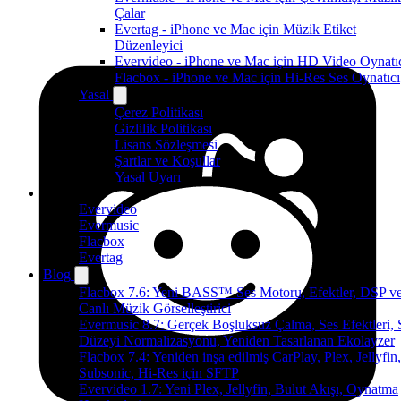
Çalar
Evertag - iPhone ve Mac için Müzik Etiket
Düzenleyici
Evervideo - iPhone ve Mac için HD Video Oynatı
Flacbox - iPhone ve Mac için Hi-Res Ses Oynatıcı
Yasal
Çerez Politikası
Gizlilik Politikası
Lisans Sözleşmesi
Şartlar ve Koşullar
Yasal Uyarı
Ürünler
Evervideo
Evermusic
Flacbox
Evertag
Blog
Flacbox 7.6: Yeni BASS™ Ses Motoru, Efektler, DSP v
Canlı Müzik Görselleştirici
Evermusic 8.7: Gerçek Boşluksuz Çalma, Ses Efektleri, 
Düzeyi Normalizasyonu, Yeniden Tasarlanan Ekolayzer
Flacbox 7.4: Yeniden inşa edilmiş CarPlay, Plex, Jellyfin,
Subsonic, Hi-Res için SFTP
Evervideo 1.7: Yeni Plex, Jellyfin, Bulut Akışı, Oynatma