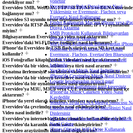
yönetilir
destekliyor mu?
Dosyalarınızı Bulut Depolamaya Nasıl
Evervideo SMB, WebDAV, FTP / SFTP, NFS ve DLNA üzerinde
Yüklersiniz ve Evermusic, Flacbox veya
bağlanıyor mu?
Evertag'a Nasıl Bağlarsınız
Evervideo S3 uyumlu nesne depolamayı destekliyor mu?
Finder Kullanarak Mac'ten iPhone veya iPad
Evervideo’da RTSP akışlarını (IP kameralar, IPTV) oynatabilir
Dosya Aktarma
miyim?
SMB Protokolü Kullanarak Bilgisayardan
Bilgisayarımdan Evervideo’ya video nasıl aktarırım?
iPhone'a Dosya Aktarma
Evervideo’daki Wi-Fi Drive özelliğini nasıl kullanırım?
WiFi-Drive Kullanarak Bilgisayardan iPhon
iPhone’da Evervideo ile USB flash sürücü veya SD kart nasıl
Kablosuz Dosya Aktarımı Nasıl Yapılır
kullanılır?
Evermusic, Flacbox, Evertag'den Bluesoun
iOS Fotoğraflar kitaplığından videoları nasıl içe aktarırım?
VAULT'un dahili depolama alanına nasıl
bağlanılır
Evervideo’da bir video, albüm veya türü nasıl ararım?
YouTube'dan Müzik Nasıl İndirilir ve
Oynatma ilerlemesiyle son izlenen videoları nasıl görüntülerim?
iPhone'da Çevrimdışı Müzik Nasıl Dinlenir
Evervideo’da bir videoyu favorilere nasıl eklerim?
Google hesabınızdan üçüncü taraf
Evervideo’da bir oynatma listesi nasıl oluştururum?
uygulamanın bağlantısını nasıl kesersiniz
Evervideo’ya M3U, M3U8 veya CUE oynatma listesini nasıl içe
iPhone'da Müzik Çalarken Video Nasıl
aktarırım?
Kaydedilir
iPhone’da yerel olarak indirilen videoları nasıl oynatırım?
Windows 10'da DLNA Medya Sunucusu Na
Evervideo’da çevrimdışı modu nasıl etkinleştiririm?
Etkinleştirilir ve iPhone'da Müziğinizi Nasıl
Video nasıl indirilir?
Dinlersiniz
Evervideo’yu internet bağlantısı olmadan kullanabilir miyim?
WD My Cloud Home'dan iPhone'da Müzik
Nasıl Çalınır
Evervideo’da karanlık modu nasıl etkinleştiririm?
iTunes Olmadan WiFi-Drive Kullanarak
Evervideo arayüzünün dilini nasıl değiştiririm?