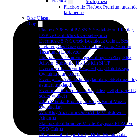
Flacbox
Sözleşmesi
Flacbox ile Flacbox Premium arasınd
fark nedir?
Bize Ulaşın
Blog
Flacbox 7.6: Yeni BASS™ Ses Motoru, Efektler,
DSP ve Canlı Müzik Görselleştirici
Evermusic 8.7: Gerçek Boşluksuz Çalma, Ses
Efektleri, Ses Düzeyi Normalizasyonu, Yeniden
Tasarlanan Ekolayzer
Flacbox 7.4: Yeniden inşa edilmiş CarPlay, Plex,
Jellyfin, Subsonic, Hi-Res için SFTP
Evervideo 1.7: Yeni Plex, Jellyfin, Bulut Akışı,
Oynatma Hareketleri
Evertag 4.2: Yeni bulut bağlantıları, etiket düzenley
ayarları açıklandı
Evermusic 8.6: Yeni CarPlay, Plex, Jellyfin, SFTP,
sözler widget'ı
2026 Yılında iPhone için En İyi Bulut Müzik
Oynatıcıları
Wix Blog Yazılarını OpenAI ile Markdown'a
Aktarma
Flacbox ile iPhone ve Mac'te Kayıpsız FLAC ve
DSD Çalma
iPhone ve iPad için En İyi Bulut Müzik Çalar