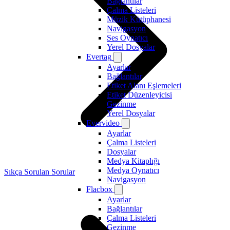
Bağlantılar
Çalma Listeleri
Müzik Kütüphanesi
Navigasyon
Ses Oynatıcı
Yerel Dosyalar
Evertag
Ayarlar
Bağlantılar
Etiket Alanı Eşlemeleri
Etiket Düzenleyicisi
Gezinme
Yerel Dosyalar
Evervideo
Ayarlar
Çalma Listeleri
Dosyalar
Medya Kitaplığı
Medya Oynatıcı
Sıkça Sorulan Sorular
Navigasyon
Flacbox
Ayarlar
Bağlantılar
Çalma Listeleri
Gezinme