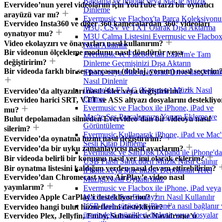
Bağlama ve iPhone veya Mac'te Müzik
Evervideo’nun yerel videolarım için YouTube tarzı bir oynatıcı
Dinleme
arayüzü var mı?
Evermusic ve Flacbox'ta Parça Koleksiyon
Evervideo Insta360 ve diğer 360 kameralardan 360° videoları
M3U, CSV ve TXT Olarak Dışa Aktarma
oynatıyor mu?
M3U Çalma Listesini Evermusic ve Flacbox
Video ekolayzırı ve önayarları nasıl kullanırım?
Nasıl Aktarılır
Bir videonun ölçekleme modunu nasıl döndürür veya
Evermusic ve Flacbox'tan Last.fm'e Tam
değiştiririm?
Dinleme Geçmişinizi Dışa Aktarın
Bir videoda farklı bir ses parçasını (dublaj, yorum) nasıl seçerim
iPhone veya Mac'te iCloud Drive'dan Müzi
Nasıl Dinlenir
iPhone'da FLAC (Kayıpsız) Müzik Nasıl
Evervideo’da altyazıları nasıl ekler veya değiştiririm?
Çalınır
Evervideo harici SRT, VTT ve ASS altyazı dosyalarını destekliyo
Evermusic ve Flacbox ile iPhone, iPad ve
mu?
Mac'te Ses Parçalarınıza Yorum Ekleme ve
Bulut depolamadan silmeden Evervideo’dan bir videoyu nasıl
Görüntüleme
silerim?
Evermusic Kullanarak iPhone, iPad ve Mac'
Evervideo’da oynatma hızını nasıl değiştiririm?
Sesli Kitap Dinleme
Evervideo’da bir uyku zamanlayıcısı nasıl ayarlarım?
Evermusic ve SanDisk iXpand ile iPhone'da
Bir videoda belirli bir konumu nasıl yer imi olarak eklerim?
USB Flash Sürücüden Müzik Nasıl Çalınır
Bir oynatma listesini kaldığım yerden nasıl devam ettirebilirim?
iPhone veya Mac'inizde Depolanan Yerel
Evervideo’dan Chromecast veya AirPlay’e video nasıl
Muzigi Nasil Oynatirsiniz
yayınlarım?
Evermusic ve Flacbox ile iPhone, iPad veya
Evervideo Apple CarPlay’i destekliyor mu?
Mac'inizde Ses Ekolayzırı Nasıl Kullanılır
USB flash sürücüyü iPhone'a nasıl bağlanır 
Evervideo hangi bulut hizmetlerini destekliyor?
üzerindeki müzikleri dinlenir veya dosyalar
Evervideo Plex, Jellyfin, Emby, Subsonic ve Navidrome’u