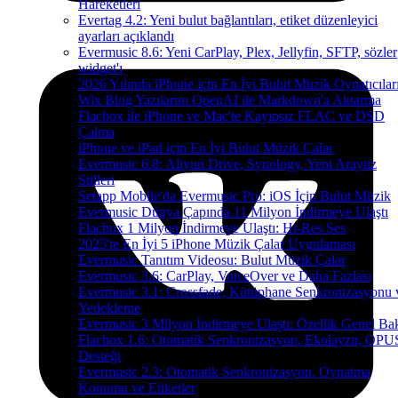
Hareketleri
Evertag 4.2: Yeni bulut bağlantıları, etiket düzenleyici
ayarları açıklandı
Evermusic 8.6: Yeni CarPlay, Plex, Jellyfin, SFTP, sözler
widget'ı
2026 Yılında iPhone için En İyi Bulut Müzik Oynatıcılar
Wix Blog Yazılarını OpenAI ile Markdown'a Aktarma
Flacbox ile iPhone ve Mac'te Kayıpsız FLAC ve DSD
Çalma
iPhone ve iPad için En İyi Bulut Müzik Çalar
Evermusic 6.8: Aliyun Drive, Synology, Yeni Arayüz
Stilleri
Setapp Mobile'da Evermusic Pro: iOS İçin Bulut Müzik
Evermusic Dünya Çapında 11 Milyon İndirmeye Ulaştı
Flacbox 1 Milyon İndirmeye Ulaştı: Hi-Res Ses
2025'te En İyi 5 iPhone Müzik Çalar Uygulaması
Evermusic Tanıtım Videosu: Bulut Müzik Çalar
Evermusic 3.6: CarPlay, VoiceOver ve Daha Fazlası
Evermusic 3.1: Crossfade, Kütüphane Senkronizasyonu 
Yedekleme
Evermusic 3 Milyon İndirmeye Ulaştı: Özellik Genel Bak
Flacbox 1.6: Otomatik Senkronizasyon, Ekolayzır, OPU
Desteği
Evermusic 2.3: Otomatik Senkronizasyon, Oynatma
Konumu ve Etiketler