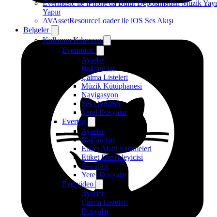
Evermusic ile iPhone'da Bulut Depolamadan Müzik Yayı
Yapın
AVAssetResourceLoader ile iOS Ses Akışı
Belgeler
Kullanım Kılavuzu
Evermusic
Ayarlar
Bağlantılar
Çalma Listeleri
Müzik Kütüphanesi
Navigasyon
Ses Oynatıcı
Yerel Dosyalar
Evertag
Ayarlar
Bağlantılar
Etiket Alanı Eşlemeleri
Etiket Düzenleyicisi
Gezinme
Yerel Dosyalar
Evervideo
Ayarlar
Çalma Listeleri
Dosyalar