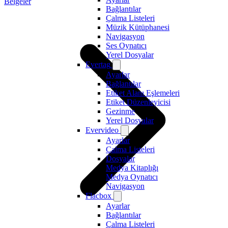
Belgeler
Bağlantılar
Çalma Listeleri
Müzik Kütüphanesi
Navigasyon
Ses Oynatıcı
Yerel Dosyalar
Evertag
Ayarlar
Bağlantılar
Etiket Alanı Eşlemeleri
Etiket Düzenleyicisi
Gezinme
Yerel Dosyalar
Evervideo
Ayarlar
Çalma Listeleri
Dosyalar
Medya Kitaplığı
Medya Oynatıcı
Navigasyon
Flacbox
Ayarlar
Bağlantılar
Çalma Listeleri