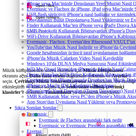
iPhone veya Mac'inizde Depolanan Yerel Muzigi Nasil O
Evermusic ve Flacbox ile iPhone, iPad veya Mac'inizde S
USB flash sürücüyü iPhone'a nasıl bağlanır ve üzerindeki 
Dosyalarınızı Bulut Depolamaya Nasıl Yüklersiniz ve Ev
Finder Kullanarak Mac'ten iPhone veya iPad'e Dosya A
SMB Protokolü Kullanarak Bilgisayardan iPhone'a Dos
WiFi-Drive Kullanarak Bilgisayardan iPhone'a Kablosuz 
Evermusic, Flacbox, Evertag'den Bluesound VAULT'un dah
YouTube'dan Müzik Nasıl İndirilir ve iPhone'da Çevrimd
Google hesabınızdan üçüncü taraf uygulamanın bağlantısı
iPhone'da Müzik Çalarken Video Nasıl Kaydedilir
Windows 10'da DLNA Medya Sunucusu Nasıl Etkinleştiril
WD My Cloud Home'dan iPhone'da Müzik Nasıl Çalınır
Müzik kütüphanesine dosya eklemek için
Müzik kütüphanesi
iTunes Olmadan WiFi-Drive Kullanarak Bilgisayardan iPh
ekranını açın.
Daha fazla eylem
düğmesine dokunun ve
Ayarlar
‘ı
Çevrimdışıyken iPhone'unuzda Dropbox'tan Müzik Dinl
seçin.
Çevrimiçi Müzik Senkronizasyonu
’na odaklanın. Bu özelliği
iPhone ve Mac'te ID3 Etiketlerini Düzenleme
etkinleştirin ve klasör seçimi için
Senkronize edilmiş çevrimiçi
iPhone'umda Yerel Dosyaları (iTunes Dosyalarını) Nasıl
klasörler
’e dokunun.
Tamamlandı
‘ya dokunarak onaylayın.
SMB Kullanarak Mac veya PC'den iPhone'a Müzik Akış
App Store'dan Uygulama Nasıl Yüklenir veya Promosyon 
Sıkça Sorulan Sorular
Evermusic
Evermusic ile Flacbox arasındaki fark nedir
Evermusic ve Evermusic Premium arasındaki fark 
Evertag