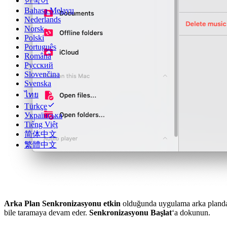
한국어
Bahasa Melayu
Nederlands
Norsk
Polski
Português
Română
Русский
Slovenčina
Svenska
ไทย
Türkçe
Українська
Tiếng Việt
简体中文
繁體中文
Arka Plan Senkronizasyonu etkin
olduğunda uygulama arka pland
bile taramaya devam eder.
Senkronizasyonu Başlat
‘a dokunun.