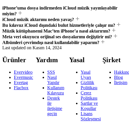
iPhone’uma dosya indirmeden iCloud müzik yayınlayabilir
miyim?
iCloud müzik aktarımı neden yavaş?
Bu kılavuz iCloud dışındaki bulut hizmetleriyle çalışır mı?
Müzik kütüphanemi Mac’ten iPhone’a nasıl aktarırım?
Meta veri okuyucu orijinal ses dosyalarımı değiştirir mi?
Albümleri çevrimdışı nasıl kullanılabilir yaparım?
Last updated on
Kasım 14, 2024
Ürünler
Yardım
Yasal
Şirket
Evervideo
SSS
Yasal
Hakkın
Evermusic
Nasıl
Uyarı
Blog
Evertag
Yapılır
Gizlilik
İletişim
Flacbox
Kullanım
Politikası
Kılavuzu
Çerez
Destek
Politikası
ile
Şartlar ve
iletişime
Koşullar
geçin
Lisans
Sözleşmesi