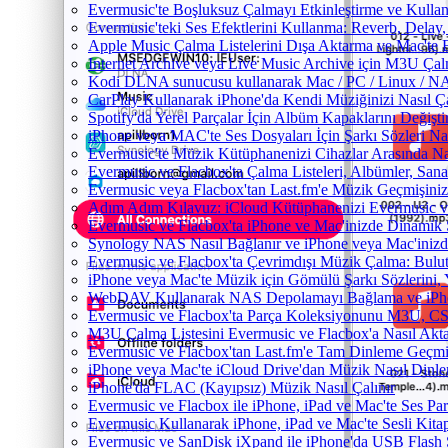
Evermusic'te Boşluksuz Çalmayı Etkinleştirme ve Kulla
Evermusic'teki Ses Efektlerini Kullanma: Reverb, Delay
Apple Music Çalma Listelerini Dışa Aktarma ve Mac'te 
Internet Archive veya Live Music Archive için M3U Çalm
Kodi DLNA sunucusu kullanarak Mac / PC / Linux / NAS'
CarPlay Kullanarak iPhone'da Kendi Müziğinizi Nasıl Ça
Spotify'da Yerel Parçalar İçin Albüm Kapaklarını Değiş
iPhone veya MAC'te Ses Dosyaları İçin Şarkı Sözleri Na
Evermusic'te Müzik Kütüphanenizi Cihazlar Arasında Na
Evermusic ve Flacbox'ta Çalma Listeleri, Albümler, Sanatç
Evermusic veya Flacbox'tan Last.fm'e Müzik Geçmişinizi
Adım Adım Kılavuz: iCloud Kütüphanenizi Evermusic v
Evermusic ve Flacbox'ta iPhone ve Mac'inizde Dinamik 
Synology NAS Nasıl Bağlanır ve iPhone veya Mac'inizd
Evermusic ve Flacbox'ta Çevrimdışı Müzik Çalma: Bulut
iPhone veya Mac'te Müzik için Gömülü Şarkı Sözlerini, 
WebDAV Kullanarak NAS Depolamayı Bağlama ve iPho
Evermusic ve Flacbox'ta Parça Koleksiyonunu M3U, C
M3U Çalma Listesini Evermusic ve Flacbox'a Nasıl Aktar
Evermusic ve Flacbox'tan Last.fm'e Tam Dinleme Geçmiş
iPhone veya Mac'te iCloud Drive'dan Müzik Nasıl Dinle
iPhone'da FLAC (Kayıpsız) Müzik Nasıl Çalınır
Evermusic ve Flacbox ile iPhone, iPad ve Mac'te Ses P
Evermusic Kullanarak iPhone, iPad ve Mac'te Sesli Kit
Evermusic ve SanDisk iXpand ile iPhone'da USB Flash 