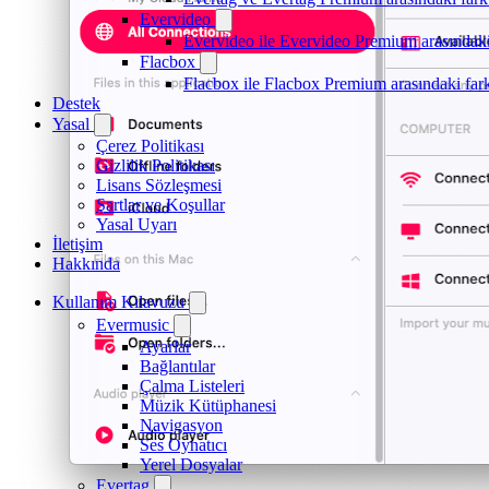
Evervideo
Evervideo ile Evervideo Premium arasındaki
Flacbox
Flacbox ile Flacbox Premium arasındaki far
Destek
Yasal
Çerez Politikası
Gizlilik Politikası
Lisans Sözleşmesi
Şartlar ve Koşullar
Yasal Uyarı
İletişim
Hakkında
Kullanım Kılavuzu
Evermusic
Ayarlar
Bağlantılar
Çalma Listeleri
Müzik Kütüphanesi
Navigasyon
Ses Oynatıcı
Yerel Dosyalar
Evertag