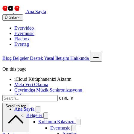
Ana Sayfa
Ürünler
Evervideo
Evermusic
Flacbox
Evertag
Blog
Belgeler
Destek
Yasal
İletişim
Hakkında
On this page
iCloud Kütüphanenizi Aktarın
Meta Veri Okuma
Çevrimdışı Müzik Senkronizasyonu
SSS
CTRL K
Scroll to top
Ana Sayfa
Belgeler
Kullanım Kılavuzu
Evermusic
Ayarlar