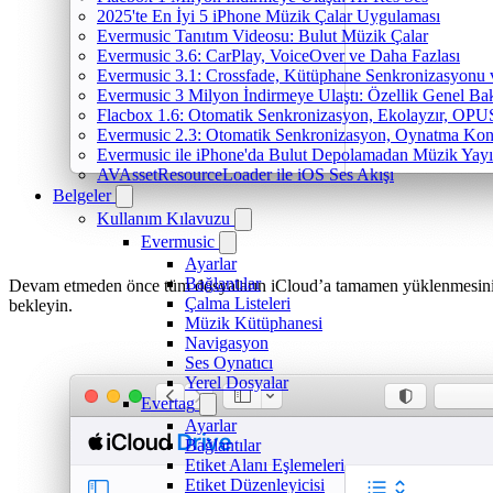
2025'te En İyi 5 iPhone Müzik Çalar Uygulaması
Evermusic Tanıtım Videosu: Bulut Müzik Çalar
Evermusic 3.6: CarPlay, VoiceOver ve Daha Fazlası
Evermusic 3.1: Crossfade, Kütüphane Senkronizasyonu
Evermusic 3 Milyon İndirmeye Ulaştı: Özellik Genel Bak
Flacbox 1.6: Otomatik Senkronizasyon, Ekolayzır, OPU
Evermusic 2.3: Otomatik Senkronizasyon, Oynatma Kon
Evermusic ile iPhone'da Bulut Depolamadan Müzik Yayı
AVAssetResourceLoader ile iOS Ses Akışı
Belgeler
Kullanım Kılavuzu
Evermusic
Ayarlar
Bağlantılar
Devam etmeden önce tüm dosyaların iCloud’a tamamen yüklenmesin
Çalma Listeleri
bekleyin.
Müzik Kütüphanesi
Navigasyon
Ses Oynatıcı
Yerel Dosyalar
Evertag
Ayarlar
Bağlantılar
Etiket Alanı Eşlemeleri
Etiket Düzenleyicisi