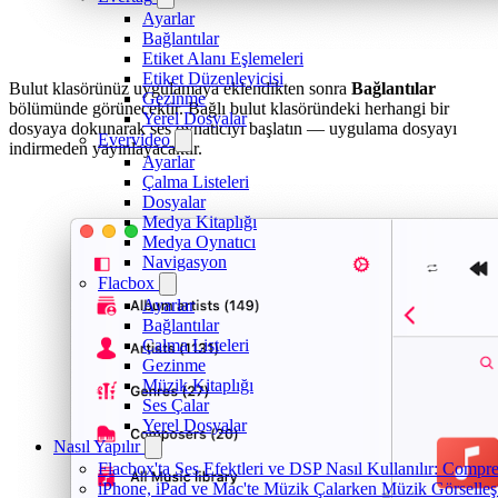
Ayarlar
Bağlantılar
Etiket Alanı Eşlemeleri
Etiket Düzenleyicisi
Bulut klasörünüz uygulamaya eklendikten sonra
Bağlantılar
Gezinme
bölümünde görünecektir. Bağlı bulut klasöründeki herhangi bir
Yerel Dosyalar
dosyaya dokunarak ses oynatıcıyı başlatın — uygulama dosyayı
Evervideo
indirmeden yayınlayacaktır.
Ayarlar
Çalma Listeleri
Dosyalar
Medya Kitaplığı
Medya Oynatıcı
Navigasyon
Flacbox
Ayarlar
Bağlantılar
Çalma Listeleri
Gezinme
Müzik Kitaplığı
Ses Çalar
Yerel Dosyalar
Nasıl Yapılır
Flacbox'ta Ses Efektleri ve DSP Nasıl Kullanılır: Compr
iPhone, iPad ve Mac'te Müzik Çalarken Müzik Görselleştir