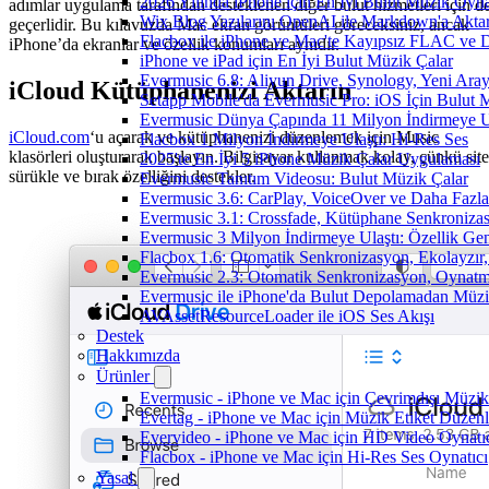
2026 Yılında iPhone için En İyi Bulut Müzik Oynat
adımlar uygulama tarafından desteklenen diğer bulut hizmetleri için d
Wix Blog Yazılarını OpenAI ile Markdown'a Akt
geçerlidir. Bu kılavuzda Mac ekran görüntüleri göreceksiniz, ancak
Flacbox ile iPhone ve Mac'te Kayıpsız FLAC ve
iPhone’da ekranlar ve özellik konumları aynıdır.
iPhone ve iPad için En İyi Bulut Müzik Çalar
Evermusic 6.8: Aliyun Drive, Synology, Yeni Arayü
iCloud Kütüphanenizi Aktarın
Setapp Mobile'da Evermusic Pro: iOS İçin Bulut 
Evermusic Dünya Çapında 11 Milyon İndirmeye U
iCloud.com
‘u açarak ve kütüphanenizi düzenlemek için Music
Flacbox 1 Milyon İndirmeye Ulaştı: Hi-Res Ses
klasörleri oluşturarak başlayın. Bilgisayar kullanmak kolay, çünkü site
2025'te En İyi 5 iPhone Müzik Çalar Uygulaması
sürükle ve bırak özelliğini destekler.
Evermusic Tanıtım Videosu: Bulut Müzik Çalar
Evermusic 3.6: CarPlay, VoiceOver ve Daha Fazla
Evermusic 3.1: Crossfade, Kütüphane Senkroniza
Evermusic 3 Milyon İndirmeye Ulaştı: Özellik Gen
Flacbox 1.6: Otomatik Senkronizasyon, Ekolayzı
Evermusic 2.3: Otomatik Senkronizasyon, Oynatm
Evermusic ile iPhone'da Bulut Depolamadan Müzi
AVAssetResourceLoader ile iOS Ses Akışı
Destek
Hakkımızda
Ürünler
Evermusic - iPhone ve Mac için Çevrimdışı Müzik
Evertag - iPhone ve Mac için Müzik Etiket Düzenl
Evervideo - iPhone ve Mac için HD Video Oynatı
Flacbox - iPhone ve Mac için Hi-Res Ses Oynatıcı
Yasal