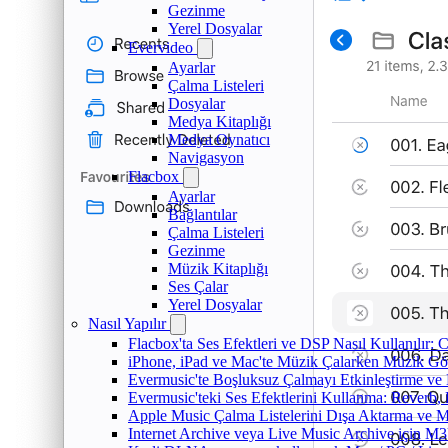
Gezinme
Yerel Dosyalar
Evervideo
Ayarlar
Çalma Listeleri
Dosyalar
Medya Kitaplığı
Medya Oynatıcı
Navigasyon
Flacbox
Ayarlar
Bağlantılar
Çalma Listeleri
Gezinme
Müzik Kitaplığı
Ses Çalar
Yerel Dosyalar
Nasıl Yapılır
Flacbox'ta Ses Efektleri ve DSP Nasıl Kullanılır:
iPhone, iPad ve Mac'te Müzik Çalarken Müzik Görsel
Evermusic'te Boşluksuz Çalmayı Etkinleştirme ve
Evermusic'teki Ses Efektlerini Kullanma: Reverb,
Apple Music Çalma Listelerini Dışa Aktarma ve M
Internet Archive veya Live Music Archive için M3