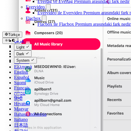
Evertag ve Evertag Premium arasındaki fark nedir
Evervideo
Evervideo ile Evervideo Premium arasındaki fark 
Flacbox
Flacbox ile Flacbox Premium arasındaki fark nedir
Türkçe
عربي
Català
Light
Čeština
Dark
Dansk
System
Deutsch
Ελληνικά
English
Español
Suomi
Français
עברית
हिन्दी
Hrvatski
Magyar
Bahasa Indonesia
Italiano
日本語