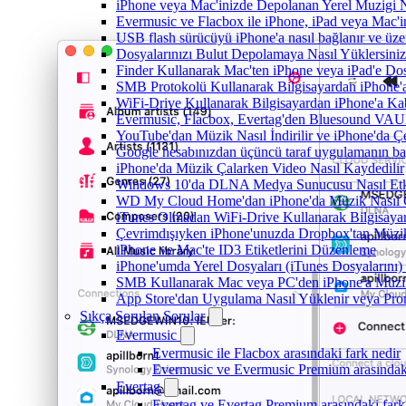
iPhone veya Mac'inizde Depolanan Yerel Muzigi N
Evermusic ve Flacbox ile iPhone, iPad veya Mac'in
USB flash sürücüyü iPhone'a nasıl bağlanır ve üzer
Dosyalarınızı Bulut Depolamaya Nasıl Yüklersiniz
Finder Kullanarak Mac'ten iPhone veya iPad'e D
SMB Protokolü Kullanarak Bilgisayardan iPhone
WiFi-Drive Kullanarak Bilgisayardan iPhone'a Kab
Evermusic, Flacbox, Evertag'den Bluesound VAULT'
YouTube'dan Müzik Nasıl İndirilir ve iPhone'da Ç
Google hesabınızdan üçüncü taraf uygulamanın bağl
iPhone'da Müzik Çalarken Video Nasıl Kaydedilir
Windows 10'da DLNA Medya Sunucusu Nasıl Etkinle
WD My Cloud Home'dan iPhone'da Müzik Nasıl Ç
iTunes Olmadan WiFi-Drive Kullanarak Bilgisayard
Çevrimdışıyken iPhone'unuzda Dropbox'tan Müzi
iPhone ve Mac'te ID3 Etiketlerini Düzenleme
iPhone'umda Yerel Dosyaları (iTunes Dosyalarını)
SMB Kullanarak Mac veya PC'den iPhone'a Müzi
App Store'dan Uygulama Nasıl Yüklenir veya Prom
Sıkça Sorulan Sorular
Evermusic
Evermusic ile Flacbox arasındaki fark nedir
Evermusic ve Evermusic Premium arasındaki
Evertag
Evertag ve Evertag Premium arasındaki fark