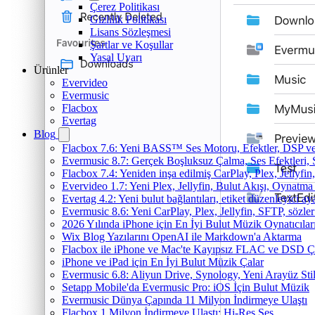
Çerez Politikası
Gizlilik Politikası
Lisans Sözleşmesi
Şartlar ve Koşullar
Yasal Uyarı
Ürünler
Evervideo
Evermusic
Flacbox
Evertag
Blog
Flacbox 7.6: Yeni BASS™ Ses Motoru, Efektler, DSP ve 
Evermusic 8.7: Gerçek Boşluksuz Çalma, Ses Efektleri,
Flacbox 7.4: Yeniden inşa edilmiş CarPlay, Plex, Jellyfi
Evervideo 1.7: Yeni Plex, Jellyfin, Bulut Akışı, Oynatma
Evertag 4.2: Yeni bulut bağlantıları, etiket düzenleyici aya
Evermusic 8.6: Yeni CarPlay, Plex, Jellyfin, SFTP, sözler
2026 Yılında iPhone için En İyi Bulut Müzik Oynatıcılar
Wix Blog Yazılarını OpenAI ile Markdown'a Aktarma
Flacbox ile iPhone ve Mac'te Kayıpsız FLAC ve DSD 
iPhone ve iPad için En İyi Bulut Müzik Çalar
Evermusic 6.8: Aliyun Drive, Synology, Yeni Arayüz Stil
Setapp Mobile'da Evermusic Pro: iOS İçin Bulut Müzik
Evermusic Dünya Çapında 11 Milyon İndirmeye Ulaştı
Flacbox 1 Milyon İndirmeye Ulaştı: Hi-Res Ses