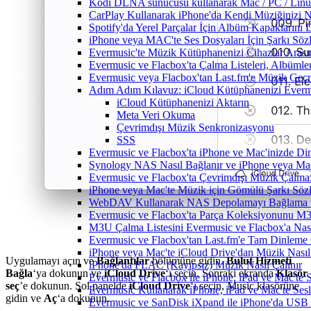
Kodi DLNA sunucusu kullanarak Mac / PC / Linux 
CarPlay Kullanarak iPhone'da Kendi Müziğinizi Na
Spotify'da Yerel Parçalar İçin Albüm Kapaklarını
iPhone veya MAC'te Ses Dosyaları İçin Şarkı Sözl
Evermusic'te Müzik Kütüphanenizi Cihazlar Arası
Evermusic ve Flacbox'ta Çalma Listeleri, Albümler,
Evermusic veya Flacbox'tan Last.fm'e Müzik Geçmi
Adım Adım Kılavuz: iCloud Kütüphanenizi Everm
iCloud Kütüphanenizi Aktarın
Meta Veri Okuma
Çevrimdışı Müzik Senkronizasyonu
SSS
Evermusic ve Flacbox'ta iPhone ve Mac'inizde Di
Synology NAS Nasıl Bağlanır ve iPhone veya Mac
Evermusic ve Flacbox'ta Çevrimdışı Müzik Çalma:
iPhone veya Mac'te Müzik için Gömülü Şarkı Sözle
WebDAV Kullanarak NAS Depolamayı Bağlama ve
Evermusic ve Flacbox'ta Parça Koleksiyonunu 
M3U Çalma Listesini Evermusic ve Flacbox'a Nasıl
Evermusic ve Flacbox'tan Last.fm'e Tam Dinleme 
iPhone veya Mac'te iCloud Drive'dan Müzik Nasıl
Uygulamayı açın ve
Bağlantılar
bölümüne gidin.
Bulut Hizmeti
iPhone'da FLAC (Kayıpsız) Müzik Nasıl Çalınır
Bağla
‘ya dokunun ve
iCloud Drive
‘ı seçin. Sonraki ekranda
Klasör
Evermusic ve Flacbox ile iPhone, iPad ve Mac'te
seç
’e dokunun. Sol panelde
iCloud Drive
‘ı seçin, Music klasörüne
Evermusic Kullanarak iPhone, iPad ve Mac'te Ses
gidin ve
Aç
‘a dokunun.
Evermusic ve SanDisk iXpand ile iPhone'da USB 