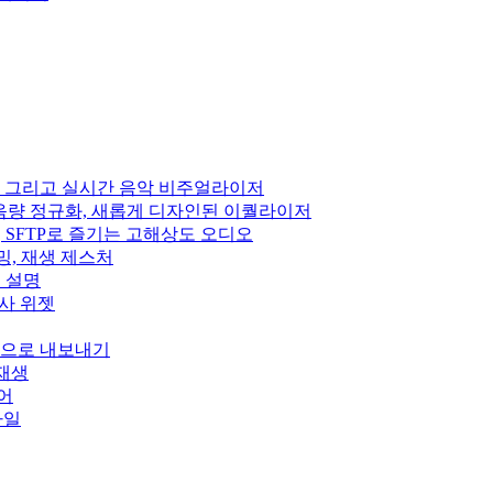
 DSP, 그리고 실시간 음악 비주얼라이저
펙트, 음량 정규화, 새롭게 디자인된 이퀄라이저
Subsonic, SFTP로 즐기는 고해상도 오디오
스트리밍, 재생 제스처
정 설명
, 가사 위젯
wn으로 내보내기
 재생
이어
스타일