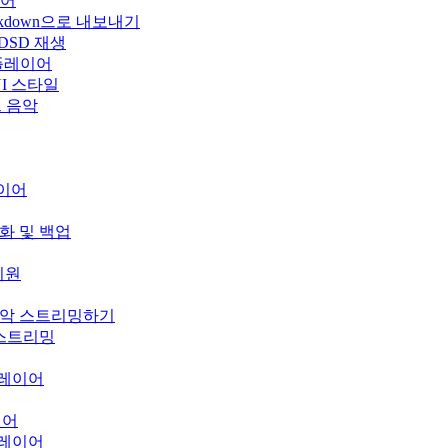
이어
rkdown으로 내보내기
 DSD 재생
 플레이어
운 UI 스타일
우드 음악
레이어
기화 및 백업
 지원
의 음악 스트리밍하기
오 스트리밍
 플레이어
이어
 플레이어