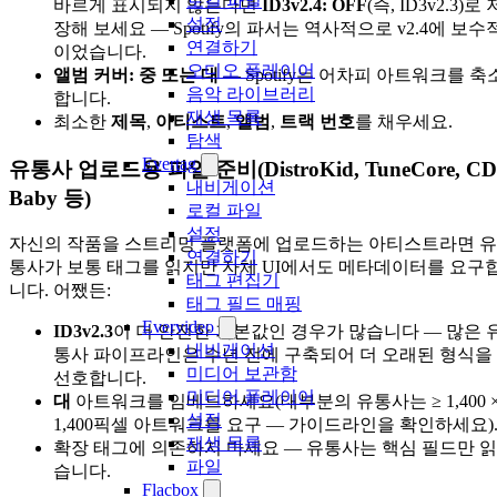
로컬 파일
바르게 표시되지 않는다면
ID3v2.4: OFF
(즉, ID3v2.3)로 
설정
장해 보세요 — Spotify의 파서는 역사적으로 v2.4에 보수
연결하기
이었습니다.
오디오 플레이어
앨범 커버: 중 또는 대
— Spotify는 어차피 아트워크를 축
음악 라이브러리
합니다.
재생 목록
최소한
제목
,
아티스트
,
앨범
,
트랙 번호
를 채우세요.
탐색
Evertag
유통사 업로드용 파일 준비(DistroKid, TuneCore, CD
내비게이션
Baby 등)
로컬 파일
설정
자신의 작품을 스트리밍 플랫폼에 업로드하는 아티스트라면 유
연결하기
통사가 보통 태그를 읽지만 자체 UI에서도 메타데이터를 요구
태그 편집기
니다. 어쨌든:
태그 필드 매핑
Evervideo
ID3v2.3
이 더 안전한 기본값인 경우가 많습니다 — 많은 
내비게이션
통사 파이프라인은 수년 전에 구축되어 더 오래된 형식을
미디어 보관함
선호합니다.
미디어 플레이어
대
아트워크를 임베드하세요(대부분의 유통사는 ≥ 1,400 
설정
1,400픽셀 아트워크를 요구 — 가이드라인을 확인하세요)
재생 목록
확장 태그에 의존하지 마세요 — 유통사는 핵심 필드만 읽
파일
습니다.
Flacbox