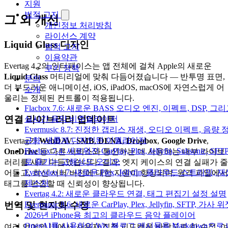
지원
법적 고지
그 외 개선
개인정보 처리방침
라이선스 계약
Liquid Glass 디자인
법적 고지
이용약관
Evertag 4.2의 인터페이스는 앱 전체에 걸쳐 Apple의 새로운
쿠키 정책
Liquid Glass
머티리얼에 맞춰 다듬어졌습니다 — 반투명 표면,
문의
더 부드러운 애니메이션, iOS, iPadOS, macOS에 자연스럽게 어
소개
울리는 정제된 컨트롤이 적용됩니다.
Flacbox 7.6: 새로운 BASS 오디오 엔진, 이펙트, DSP, 그
연결 라이브러리 업데이트
실시간 음악 비주얼라이저
Evermusic 8.7: 진정한 갭리스 재생, 오디오 이펙트, 음량 
규화, 새롭게 디자인된 이퀄라이저
Evertag가
WebDAV
,
SMB
,
DLNA
,
Dropbox
,
Google Drive
,
Flacbox 7.4: 새로워진 CarPlay, Plex, Jellyfin, Subsonic, SFT
OneDrive
등 다른 서비스와 통신하는 데 사용하는 내부 라이브
로 즐기는 고해상도 오디오
러리를 새로 다듬었습니다. 결과: 엣지 케이스의 연결 실패가 줄
Evervideo 1.7: 새로운 Plex, Jellyfin, 클라우드 스트리밍, 
어들고, 최신 서버 버전에 대한 지원이 향상되며, 원격 파일에서
제스처
태그를 편집할 때 신뢰성이 향상됩니다.
Evertag 4.2: 새로운 클라우드 연결, 태그 편집기 설정 설명
번역 및 현지화 수정
Evermusic 8.6: 새로운 CarPlay, Plex, Jellyfin, SFTP, 가사 
2026년 iPhone용 최고의 클라우드 음악 플레이어
OpenAI를 사용하여 Wix 블로그 게시물을 Markdown으로
여러 언어의 UI에서 사용자 직접 피드백을 바탕으로 한 수정. 