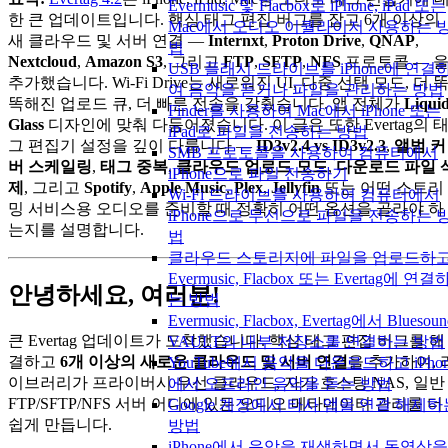
Evermusic 및 Flacbox로 iPhone, iPad 또는
한 큰 업데이트입니다. 핵심 태그 편집 버그를 잡고 6개 이상의
Mac에서 오디오 이퀄라이저 사용하는 
새 클라우드 및 서버 연결 —
Internxt
,
Proton Drive
,
QNAP
,
법
Nextcloud
,
Amazon S3
, 그리고
FTP
,
SFTP
,
NFS
프로토콜 — 
USB 플래시 드라이브를 iPhone에 연결
추가했습니다. Wi-Fi Drive는 새로워진 UI, 다중 선택 모드, 더 
여 음악을 듣거나 파일을 관리하는 방법
똑해진 업로드 큐, 더 빠른 전송을 갖췄습니다. 앱 전체가
Liqui
Finder를 사용하여 Mac에서 iPhone 또는
Glass
디자인에 맞춰 다듬어졌습니다. 이 글은 또한 Evertag의 
iPad로 파일을 전송하는 방법
그 편집기 설정을 깊이 다룹니다 —
ID3v2.4 vs ID3v2.3
,
앨범 커
SMB 프로토콜을 사용하여 컴퓨터에서
버 스케일링
,
태그 중복
,
클라우드 업로드 모드
,
다운로드 파일 
iPhone으로 파일 전송하기
제
, 그리고
Spotify
,
Apple Music
,
Plex
,
Jellyfin
또는 어떤 스트리
Wi-Fi 드라이브를 사용하여 컴퓨터에서
밍 서비스용 오디오를 준비할 때 정확히 어떤 옵션을 골라야 하
iPhone으로 무선으로 파일을 전송하는 
는지를 설명합니다.
법
클라우드 스토리지에 파일을 업로드하
Evermusic, Flacbox 또는 Evertag에 연결
안녕하세요, 여러분!
는 방법
Evermusic, Flacbox, Evertag에서 Bluesoun
큰 Evertag 업데이트가 도착했습니다. 핵심 태그 편집 버그를 해
VAULT의 내부 저장소를 연결하는 방법
결하고
6개 이상의 새로운 클라우드 및 서버 연결
을 추가하여, 
YouTube에서 음악을 다운로드하고 iPhon
이브러리가 프라이버시 우선 클라우드, 자가 호스팅 NAS, 일반
에서 오프라인 음악을 듣는 방법
FTP/SFTP/NFS 서버 어디에 있든 오디오 메타데이터 관리를 더
Google 계정에서 타사 앱을 연결 해제하
쉽게 만듭니다.
방법
iPhone에서 음악을 재생하면서 동영상을