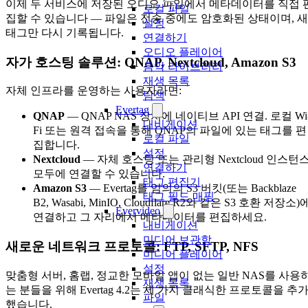
이제 두 서비스에 저장된 오디오 파일에서 메타데이터를 직접 
로컬 파일
집할 수 있습니다 — 파일은 전송 중에도 암호화된 상태이며, 새
설정
태그만 다시 기록됩니다.
연결하기
오디오 플레이어
자가 호스팅 솔루션: QNAP, Nextcloud, Amazon S3
음악 라이브러리
재생 목록
자체 인프라를 운영하는 사용자라면:
탐색
Evertag
QNAP
— QNAP NAS 장치에 네이티브 API 연결. 로컬 Wi
내비게이션
Fi 또는 원격 접속을 통해 QNAP의 파일에 있는 태그를 편
로컬 파일
집합니다.
설정
Nextcloud
— 자체 호스팅 또는 관리형 Nextcloud 인스턴
연결하기
모두에 연결할 수 있습니다.
태그 편집기
Amazon S3
— Evertag를 임의의 S3 버킷(또는 Backblaze
태그 필드 매핑
B2, Wasabi, MinIO, Cloudflare R2와 같은 S3 호환 저장소)
Evervideo
연결하고 그 자리에서 메타데이터를 편집하세요.
내비게이션
미디어 보관함
새로운 네트워크 프로토콜: FTP, SFTP, NFS
미디어 플레이어
설정
맞춤형 서버, 홈랩, 정교한 모바일 앱이 없는 일반 NAS를 사용
재생 목록
는 분들을 위해 Evertag 4.2는 세 가지 클래식한 프로토콜을 추
파일
했습니다.