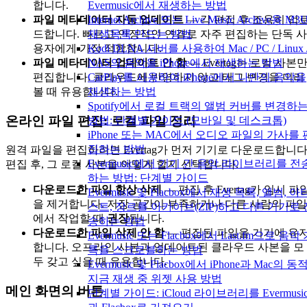
Evermusic에서 재생하는 방법
합니다.
Internet Archive 또는 Live Music Archive용 M3
파일 메타데이터 자동 업데이트
— 각 편집 후 조용히 업
재생목록 만드는 방법
드합니다. 빠르고 안정적인 연결로 자주 편집하는 단독 사
Kodi DLNA 서버를 사용하여 Mac / PC / Linux 
용자에게 가장 적합합니다.
NAS의 음악을 iPhone에서 재생하는 방법
파일 메타데이터 업데이트 안 함
— Evertag는 로컬 사본
CarPlay를 사용하여 iPhone에서 나만의 음악을
편집합니다. 클라우드에 반영하지 않고 태그 변경을 미리
재생하는 방법
볼 때 유용합니다.
Spotify에서 로컬 트랙의 앨범 커버를 변경하
온라인 파일 편집: 로컬 파일 정리
방법: 단계별 가이드 (모바일 및 데스크톱)
iPhone 또는 MAC에서 오디오 파일의 가사를 
집하는 방법
원격 파일을 편집하려면 Evertag가 먼저 기기로 다운로드합니다
Evermusic에서 기기 간 음악 라이브러리를 전
편집 후, 그 로컬 사본을 어떻게 할지 선택합니다.
하는 방법: 단계별 가이드
다운로드한 파일 항상 삭제
— 편집 후 Evertag가 임시 파
Evermusic 및 Flacbox에서 재생 목록, 앨범, 아
을 제거합니다. 저장 공간이 부족하거나 다른 사람의 파일
스트, 장르를 아카이브(ZIP)하고 다른 기기로 
에서 작업할 때
권장
됩니다.
송하는 방법
다운로드한 파일 삭제 안 함
— 편집된 파일을 기기에 유
Evermusic 또는 Flacbox에서 Last.fm으로 음악
합니다. 오프라인 사본과 업데이트된 클라우드 사본을 모
록을 스크로블하는 방법
두 갖고 싶을 때 유용합니다.
Evermusic 및 Flacbox에서 iPhone과 Mac의 동
지금 재생 중 위젯 사용 방법
메인 화면의 버튼
단계별 가이드: iCloud 라이브러리를 Evermusi