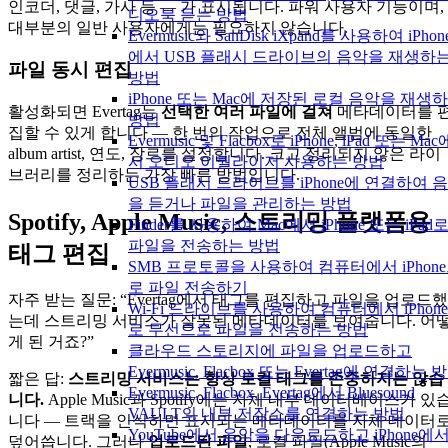
인코더, 댓글, 가사 등 — 가 표시됩니다. 파워 사용자 기능이며,
디오북 듣는 방법
대부분의 일반 사용자에게는 필요하지 않습니다.
Evermusic와 SanDisk iXpand를 사용하여 iPhon
에서 USB 플래시 드라이브의 음악을 재생하
파일 동시 편집
방법
iPhone 또는 Mac에 저장된 로컬 음악을 재생
활성화되면 Evertag는
선택한 여러 파일에 걸쳐
메타데이터를 
방법
집할 수 있게 합니다 — 한 번의 작업으로 전체 앨범에 동일한
Evermusic 및 Flacbox로 iPhone, iPad 또는 Mac
album artist, 연도, 장르를 설정합니다. 크고 정리되지 않은 라이
서 오디오 이퀄라이저 사용하는 방법
브러리를 정리하는 가장 빠른 방법입니다.
USB 플래시 드라이브를 iPhone에 연결하여 
을 듣거나 파일을 관리하는 방법
Spotify, Apple Music, 스트리밍 플랫폼용
Finder를 사용하여 Mac에서 iPhone 또는 iPad
파일을 전송하는 방법
태그 편집
SMB 프로토콜을 사용하여 컴퓨터에서 iPhon
로 파일 전송하기
자주 받는 질문: “Evertag에서 태그를 편집하고 파일을 업로드했
Wi-Fi 드라이브를 사용하여 컴퓨터에서 iPhon
는데 스트리밍 서비스가 잘못된 메타데이터를 보여줍니다. 어
로 무선으로 파일을 전송하는 방법
게 된 거죠?”
클라우드 스토리지에 파일을 업로드하고
Evermusic, Flacbox 또는 Evertag에 연결하는 
짧은 답:
스트리밍 서비스는 항상 로컬 태그를 존중하지는 않습
Evermusic, Flacbox, Evertag에서 Bluesound
니다.
Apple Music과 Spotify에는 자체 내부 데이터베이스가 있
VAULT의 내부 저장소를 연결하는 방법
니다 — 트랙을 인식하면 표시되는 메타데이터를 자체 데이터
YouTube에서 음악을 다운로드하고 iPhone에
덮어씁니다. 그러나
업로드된 파일
, 로컬 파일(Apple Music의