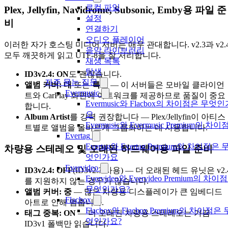
로컬 파일
Plex, Jellyfin, Navidrome, Subsonic, Emby용 파일 준
설정
비
연결하기
오디오 플레이어
이러한 자가 호스팅 미디어 서버는 매우 관대합니다. v2.3과 v2.
음악 라이브러리
모두 깨끗하게 읽고 UTF-8을 잘 처리합니다.
재생 목록
탐색
ID3v2.4: ON
도 괜찮습니다.
자주 묻는 질문
앨범 커버: 대
또는
특대
— 이 서버들은 모바일 클라이언
Evermusic
트와 CarPlay 화면에 아트워크를 제공하므로 품질이 중요
Evermusic와 Flacbox의 차이점은 무엇인
합니다.
요
Album Artist
를 강력 권장합니다 — Plex/Jellyfin이 아티스
Evermusic와 Evermusic Premium의 차이
트별로 앨범을 올바르게 그룹화하는 데 사용합니다.
Evertag
Evertag와 Evertag Premium의 차이점은 
차량용 스테레오 및 오래된 하드웨어용 파일 준비
엇인가요
Evervideo
ID3v2.4: OFF
(ID3v2.3 사용) — 더 오래된 헤드 유닛은 v2.
Evervideo와 Evervideo Premium의 차이
를 지원하지 않는 경우가 많습니다.
무엇인가요?
앨범 커버: 중
— 많은 차량용 디스플레이가 큰 임베디드
Flacbox
아트로 인해 멈춥니다.
Flacbox와 Flacbox Premium의 차이점은 
태그 중복: ON
— 더 오래된 차량용 스테레오는 가끔
엇인가요?
ID3v1 폴백만 읽습니다.