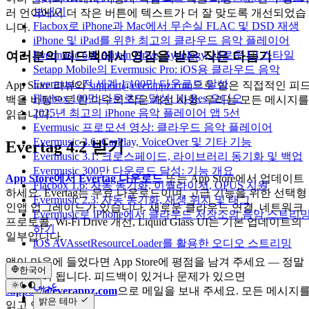
보내기
러 언어에서 더 작은 버튼에 텍스트가 더 잘 맞도록 개선되었습
Flacbox로 iPhone과 Mac에서 무손실 FLAC 및 DSD 재생
니다.
iPhone 및 iPad를 위한 최고의 클라우드 음악 플레이어
Evermusic 6.8: Aliyun Drive, Synology, 새로운 UI 스타일
여러분의 피드백에서 영감을 받은 작은 다듬기
Setapp Mobile의 Evermusic Pro: iOS용 클라우드 음악
Evermusic 전 세계 1,100만 다운로드 달성
App Store 리뷰와
support@everappz.com
으로 받은 직접적인 피
Flacbox 100만 다운로드 달성: Hi-Res 오디오
백을 바탕으로 한 다수의 작은 개선 사항. 우리는 모든 메시지를
2025년 최고의 iPhone 음악 플레이어 앱 5선
읽습니다.
Evermusic 프로모션 영상: 클라우드 음악 플레이어
Evermusic 3.6: CarPlay, VoiceOver 및 기타 기능
Evertag 4.2 받기
Evermusic 3.1: 크로스페이드, 라이브러리 동기화 및 백업
Evermusic 300만 다운로드 달성: 기능 개요
App Store에서 Evertag 다운로드
또는 App Store에서 업데이트
Flacbox 1.6: 자동 동기화, 이퀄라이저, OPUS 지원
하세요. Evertag는 무료 다운로드이며, 고급 기능을 위한 선택형
Evermusic 2.3: 자동 동기화, 재생 위치 및 태그
인앱 업그레이드가 있습니다. 새로운 클라우드 연결, 네트워크
Evermusic로 iPhone에서 클라우드 저장소의 음악 스트리
프로토콜, Wi-Fi Drive 개선, Liquid Glass UI는 기본 업데이트의
하기
일부입니다.
iOS AVAssetResourceLoader를 활용한 오디오 스트리밍
앱이 마음에 들었다면 App Store에 평점을 남겨 주세요 — 정말
한국어
큰 도움이 됩니다. 피드백이 있거나 문제가 있으면
عربي
support@everappz.com
으로 메일을 보내 주세요. 모든 메시지
Català
밝은 테마
읽고 있습니다.