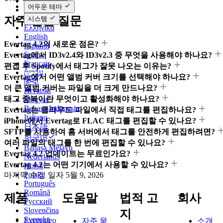
Čeština
어두운 테마
Dansk
자주 묻는 질문
Deutsch
시스템
Ελληνικά
English
Evertag 4.2의 새로운 점은?
Español
Suomi
Evertag에서 ID3v2.4와 ID3v2.3 중 무엇을 사용해야 하나요?
Français
편집 후 Spotify에서 태그가 잘못 나오는 이유는?
עברית
Evertag에서 어떤 앨범 커버 크기를 선택해야 하나요?
हिन्दी
더 큰 앨범 커버는 파일을 더 크게 만드나요?
Hrvatski
태그 중복이란 무엇이고 활성화해야 하나요?
Magyar
Bahasa Indonesia
Evertag는 클라우드 파일에서 직접 태그를 편집하나요?
Italiano
iPhone에서 Evertag로 FLAC 태그를 편집할 수 있나요?
日本語
SFTP를 사용하여 홈 서버에서 태그를 안전하게 편집하려면?
한국어
여러 파일의 태그를 한 번에 편집할 수 있나요?
Bahasa Melayu
Evertag 4.2 업데이트는 무료인가요?
Nederlands
Evertag 4.2는 어떤 기기에서 사용할 수 있나요?
Norsk
Polski
마지막 수정 일자
5월 9, 2026
Português
Română
제품
도움말
법적 고
회사
Русский
Slovenčina
지
Svenska
Evervideo
자주 묻
소개