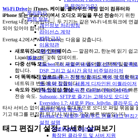
은 무엇인가요?
Wi-Fi Drive
는
iTunes, 케이블, 클라우드 계정 없이 컴퓨터와
문의하기
iPhone 또는 iPad 사이에서 오디오 파일을 무선 전송
하기 위한
법적 정보
Evertag 내장 기능입니다. 두 기기는 같은 Wi-Fi 네트워크에 연
개인정보 처리방침
되어 있어야 합니다.
라이선스 계약
법적 고지
Evertag 4.2에서 Wi-Fi Drive는 다음을 갖춥니다.
이용약관
새로워진 모던 인터페이스
— 깔끔하고, 한눈에 읽기 쉽고
쿠키 정책
Liquid Glass에 맞춰 업데이트.
블로그
다중 선택 모드
— 여러 파일이나 폴더를 선택해 일괄 처
Flacbox 7.6: 새로운 BASS 오디오 엔진, 이펙트
합니다.
DSP, 그리고 실시간 음악 비주얼라이저
더 똑똑해진 업로드 큐
— 진행 상황 피드백이 더 명확하
Evermusic 8.7: 진정한 갭리스 재생, 오디오 이
네트워크 변동에 더 강합니다.
트, 음량 정규화, 새롭게 디자인된 이퀄라이저
속도와 전반적 안정성 향상
— 큰 라이브러리에서 더 빠른
Flacbox 7.4: 새로워진 CarPlay, Plex, Jellyfin,
전송 속도.
Subsonic, SFTP로 즐기는 고해상도 오디오
Evervideo 1.7: 새로운 Plex, Jellyfin, 클라우드 
타사 서비스 없이 컴퓨터에서 휴대폰으로 오디오 파일 묶음을 
트리밍, 재생 제스처
기고 태그를 편집한 뒤 다시 보내는 가장 빠른 방법입니다.
Evertag 4.2: 새로운 클라우드 연결, 태그 편집
설정 설명
태그 편집기 설정: 자세히 살펴보기
안녕하세요, 여러분!
확장된 클라우드 및 서버 지원