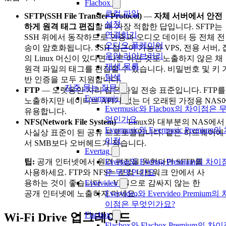
Flacbox
로컬 파일
SFTP(SSH File Transfer Protocol)
—
자체 서버에서 안전
설정
하게 원격 태그 편집
할 때 가장 적합한 답입니다. SFTP는
연결하기
SSH 위에서 동작하므로 인증과 오디오 데이터 등 전체 전
오디오 플레이어
송이 암호화됩니다. SSH 접근이 가능한 VPS, 전용 서버, 
음악 라이브러리
의 Linux 머신이 있다면 다른 어떤 것도 노출하지 않은 채
재생 목록
원격 파일의 태그를 편집할 수 있습니다. 비밀번호 및 키 
탐색
반 인증을 모두 지원합니다.
자주 묻는 질문
FTP
— 오랫동안 자리 잡은 파일 전송 표준입니다. FTP를
Evermusic
노출하지만 네이티브 API가 없는 더 오래된 가정용 NAS
Evermusic와 Flacbox의 차이점은 
유용합니다.
엇인가요
NFS(Network File System)
— Linux와 대부분의 NAS에서
Evermusic와 Evermusic Premium의
사실상 표준이 된 공유 프로토콜입니다. 같은 하드웨어에
이점
서 SMB보다 오버헤드가 적습니다.
Evertag
팁:
공개 인터넷에서 원격 편집을 원한다면 SFTP를
Evertag와 Evertag Premium의 차이
사용하세요. FTP와 NFS는 로컬 네트워크 안에서 사
은 무엇인가요
용하는 것이 좋습니다 — VPN으로 감싸지 않는 한
Evervideo
공개 인터넷에 노출하지 마세요.
Evervideo와 Evervideo Premium의 
이점은 무엇인가요?
Flacbox
Wi-Fi Drive 업그레이드
Flacbox와 Flacbox Premium의 차