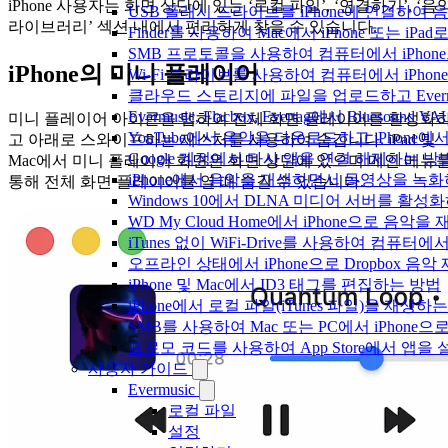
iPhone 사용자는 화면 상단에 있는 ‘로컬 파일’, ‘연결하기’, ‘음
USB 플래시 드라이브를 iPhone에 연결하여
라이브러리’ 섹션 내에서 편리하게 찾을 수 있습니다.
Finder를 사용하여 Mac에서 iPhone 또는 i
SMB 프로토콜을 사용하여 컴퓨터에서 iPhon
iPhone의 미니 플레이어
Wi-Fi 드라이브를 사용하여 컴퓨터에서 iPh
클라우드 스토리지에 파일을 업로드하고 Evermusic
Evermusic, Flacbox, Evertag에서 Blue
미니 플레이어 아이콘을 탭하여 전체 화면 플레이어를 활성화
YouTube에서 음악을 다운로드하고 iPhone
고 아래로 스와이프하는 제스처를 사용하여 숨깁니다. iPad 및
Google 계정에서 타사 앱을 연결 해제하는 방
Mac에서 미니 플레이어 화면은 화면 상단에 있으며 메인 메뉴
iPhone에서 음악을 재생하면서 동영상을 녹
통해 전체 화면 플레이어를 열 때 숨길 수 있습니다.
Windows 10에서 DLNA 미디어 서버를 활성
WD My Cloud Home에서 iPhone으로 음악
iTunes 없이 WiFi-Drive를 사용하여 컴퓨터
오프라인 상태에서 iPhone으로 Dropbox 음
iPhone 및 Mac에서 ID3 태그를 편집하는 방법
iPhone에서 로컬 파일(iTunes 파일)을 재생하
SMB를 사용하여 Mac 또는 PC에서 iPhon
프로모 코드를 사용하여 App Store에서 앱
사용자 가이드
Evermusic
로컬 파일
설정