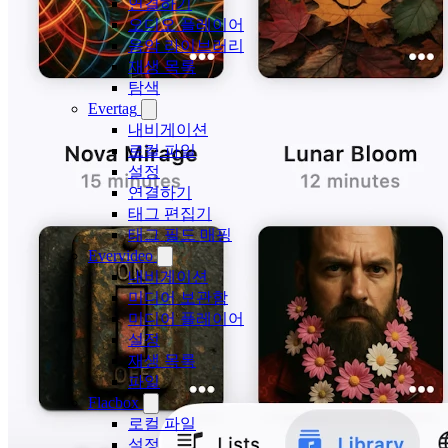
연결하기
오디오 플레이어
음악 라이브러리
재생 목록
탐색
Evertag
내비게이션
로컬 파일
설정
연결하기
태그 편집기
태그 필드 매핑
Evervideo
내비게이션
미디어 보관함
미디어 플레이어
설정
재생 목록
파일
Flacbox
로컬 파일
설정