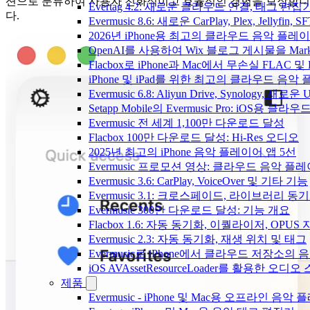
션으로 분류하여 사용자 친화적이고 효율적인 경험을 보장합니
Evertag 4.2: 새로운 클라우드 연결, 태그 편
다.
Evermusic 8.6: 새로운 CarPlay, Plex, Jellyfin
2026년 iPhone용 최고의 클라우드 음악 플레
OpenAI를 사용하여 Wix 블로그 게시물을 Ma
Flacbox로 iPhone과 Mac에서 무손실 FLAC 및
iPhone 및 iPad를 위한 최고의 클라우드 음악
Evermusic 6.8: Aliyun Drive, Synology, 새로
Setapp Mobile의 Evermusic Pro: iOS용 클라
Evermusic 전 세계 1,100만 다운로드 달성
Flacbox 100만 다운로드 달성: Hi-Res 오디오
2025년 최고의 iPhone 음악 플레이어 앱 5선
Evermusic 프로모션 영상: 클라우드 음악 플
Evermusic 3.6: CarPlay, VoiceOver 및 기타 기능
Evermusic 3.1: 크로스페이드, 라이브러리 동
Evermusic 300만 다운로드 달성: 기능 개요
Flacbox 1.6: 자동 동기화, 이퀄라이저, OPUS
Evermusic 2.3: 자동 동기화, 재생 위치 및 태그
Evermusic로 iPhone에서 클라우드 저장소
iOS AVAssetResourceLoader를 활용한 오디
제품
Evermusic - iPhone 및 Mac용 오프라인 음악