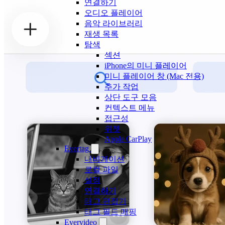
연결하기
오디오 플레이어
음악 라이브러리
재생 목록
탐색
섹션
iPhone의 미니 플레이어
미니 플레이어 창 (Mac 전용)
추가 작업
상단 도구 모음
컨텍스트 메뉴
접근성
위젯
Apple CarPlay
Evertag
내비게이션
로컬 파일
설정
연결하기
태그 편집기
태그 필드 매핑
Evervideo