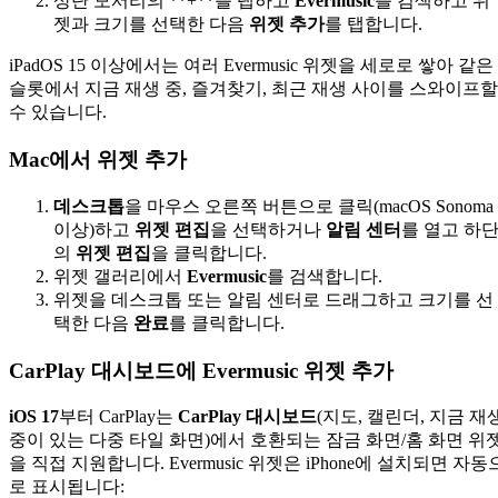
상단 모서리의 **+**를 탭하고
Evermusic
를 검색하고 위
젯과 크기를 선택한 다음
위젯 추가
를 탭합니다.
iPadOS 15 이상에서는 여러 Evermusic 위젯을 세로로 쌓아 같은
슬롯에서 지금 재생 중, 즐겨찾기, 최근 재생 사이를 스와이프할
수 있습니다.
Mac에서 위젯 추가
데스크톱
을 마우스 오른쪽 버튼으로 클릭(macOS Sonoma
이상)하고
위젯 편집
을 선택하거나
알림 센터
를 열고 하
의
위젯 편집
을 클릭합니다.
위젯 갤러리에서
Evermusic
를 검색합니다.
위젯을 데스크톱 또는 알림 센터로 드래그하고 크기를 선
택한 다음
완료
를 클릭합니다.
CarPlay 대시보드에 Evermusic 위젯 추가
iOS 17
부터 CarPlay는
CarPlay 대시보드
(지도, 캘린더, 지금 재
중이 있는 다중 타일 화면)에서 호환되는 잠금 화면/홈 화면 위
을 직접 지원합니다. Evermusic 위젯은 iPhone에 설치되면 자동
로 표시됩니다: