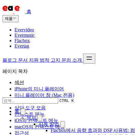
홈
제품
Evervideo
Evermusic
Flacbox
Evertag
블로그
문서
지원
법적 고지
문의
소개
페이지 목차
섹션
iPhone의 미니 플레이어
미니 플레이어 창 (Mac 전용)
CTRL K
추가 작업
상단 도구 모음
홈
컨텍스트 메뉴
문서
iOS의 컨텍스트 메뉴
사용 방법
macOS의 컨텍스트 메뉴
Flacbox에서 음향 효과와 DSP 사용법: 컴
접근성