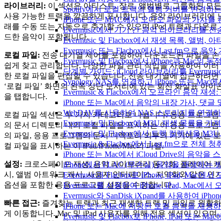
라이브러리:
이 섹션은 아티스트, 장르, 앨범별로 그룹화된 모
Spotify에서 로컬 트랙의 앨범 커버를 변경하
사용 가능한 트랙을 깔끔하게 표시합니다. 음악 라이브러리에 
iPhone 또는 MAC에서 오디오 파일의 가사를
래를 수동 또는 자동으로 추가할 수 있으며 iPod 트랙과 다운로
Evermusic에서 기기 간 음악 라이브러리를 
드한 음악이 포함됩니다.
Evermusic 및 Flacbox에서 재생 목록, 
Evermusic 또는 Flacbox에서 Last.fm으
로컬 파일:
전송 대기열 제어를 포함하여 다운로드된 파일을 손
Evermusic 및 Flacbox에서 iPhone과 Mac
쉽게 찾고 관리합니다. 다양한 파일 관리 작업을 사용하여 이러
단계별 가이드: iCloud 라이브러리를 Evermusi
한 로컬 파일을 편집할 수 있습니다. 전송 대기열에 접근하려면
Synology NAS를 연결하고 iPhone 또는 Ma
‘로컬 파일’ 화면의 왼쪽 상단 모서리에 있는 회전 화살표 아이
Evermusic & Flacbox에서 오프라인 음
을 탭합니다.
iPhone 또는 Mac에서 음악의 내장 가사, 댓글
WebDAV를 사용하여 NAS 스토리지를 연결하고 
로컬 파일 섹션은 두 가지 카테고리로 나뉩니다: 응용 프로그램
Evermusic 및 Flacbox에 M3U 재생 목록을 
의 문서 디렉토리 내의 로컬 파일을 표시하는 이 응용 프로그램
Evermusic 및 Flacbox에서 트랙 컬렉션을 M3
의 파일, 응용 프로그램의 문서 디렉토리 외부의 기기에 있는 로
Evermusic & Flacbox에서 Last.fm으로 전
컬 파일을 표시하는 이 iPad/iPhone/Mac의 파일.
iPhone 또는 Mac에서 iCloud Drive의 음
설정:
크로스페이드 재생, 음악 라이브러리 동기화, 플레이어 
iPhone에서 FLAC (무손실) 음악을 재생하는 
시, 앨범 아트워크 캐시, 사용자 인터페이스, 지역화와 같은 인
Evermusic과 Flacbox로 iPhone, iPad
옵션을 포함한 응용 프로그램 설정을 수정합니다.
Evermusic를 사용하여 iPhone, iPad, Mac
Evermusic와 SanDisk iXpand를 사용하
빠른 접근:
즐겨찾는 트랙과 최근 재생한 트랙 및 파일로 원활
iPhone 또는 Mac에 저장된 로컬 음악을 재생
게 이동합니다. Mac 및 iPad 사용자를 위해 전용 섹션이 있으며,
Evermusic 및 Flacbox로 iPhone, iPa