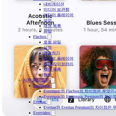
내비게이션
미디어 보관함
미디어 플레이어
설정
재생 목록
파일
Flacbox
로컬 파일
설정
연결하기
오디오 플레이어
음악 라이브러리
재생 목록
탐색
자주 묻는 질문
Evermusic
Evermusic와 Flacbox의 차이점은 무엇
Evermusic와 Evermusic Premium의 차이
Evertag
Evertag와 Evertag Premium의 차이점
Evervideo