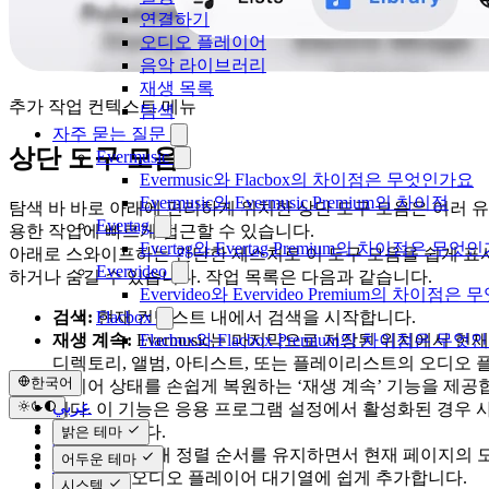
연결하기
오디오 플레이어
음악 라이브러리
재생 목록
추가 작업 컨텍스트 메뉴
탐색
자주 묻는 질문
상단 도구 모음
Evermusic
Evermusic와 Flacbox의 차이점은 무엇인가요
Evermusic와 Evermusic Premium의 차이점
탐색 바 바로 아래에 편리하게 위치한 상단 도구 모음은 여러 유
Evertag
용한 작업에 빠르게 접근할 수 있습니다.
Evertag와 Evertag Premium의 차이점은 무엇
아래로 스와이프하는 간단한 제스처로 이 도구 모음을 쉽게 표
Evervideo
하거나 숨길 수 있습니다. 작업 목록은 다음과 같습니다.
Evervideo와 Evervideo Premium의 차이점
검색:
현재 컨텍스트 내에서 검색을 시작합니다.
Flacbox
재생 계속:
Evermusic는 마지막으로 저장된 위치에서 현재
Flacbox와 Flacbox Premium의 차이점은 무엇
디렉토리, 앨범, 아티스트, 또는 플레이리스트의 오디오 
한국어
레이어 상태를 손쉽게 복원하는 ‘재생 계속’ 기능을 제공
عربي
니다. 이 기능은 응용 프로그램 설정에서 활성화된 경우 
Català
용 가능합니다.
밝은 테마
Čeština
모두 재생:
현재 정렬 순서를 유지하면서 현재 페이지의 
어두운 테마
Dansk
든 트랙을 오디오 플레이어 대기열에 쉽게 추가합니다.
Deutsch
시스템