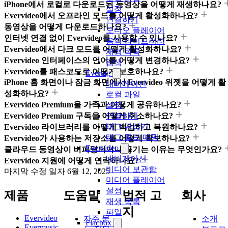
iPhone에서 로컬로 다운로드된 동영상을 어떻게 재생하나요?
설정
Evervideo에서 오프라인 모드를 어떻게 활성화하나요?
연결하기
동영상을 어떻게 다운로드하나요?
오디오 플레이어
인터넷 연결 없이 Evervideo를 사용할 수 있나요?
음악 라이브러리
Evervideo에서 다크 모드를 어떻게 활성화하나요?
재생 목록
Evervideo 인터페이스의 언어를 어떻게 변경하나요?
탐색
Evervideo를 패스코드로 어떻게 보호하나요?
Evertag
iPhone 홈 화면이나 잠금 화면에서 Evervideo 위젯을 어떻게 활
내비게이션
성화하나요?
로컬 파일
Evervideo Premium을 가족과 어떻게 공유하나요?
설정
Evervideo Premium 구독을 어떻게 취소하나요?
연결하기
태그 편집기
Evervideo 라이브러리를 어떻게 백업하고 복원하나요?
태그 필드 매핑
Evervideo가 사용하는 저장소를 어떻게 확보하나요?
Evervideo
클라우드 동영상이 버퍼링되거나 끊기는 이유는 무엇인가요?
내비게이션
Evervideo 지원에 어떻게 연락하나요?
미디어 보관함
마지막 수정 일자
6월 12, 2025
미디어 플레이어
설정
제품
도움말
법적 고
회사
재생 목록
지
파일
Evervideo
자주 묻
소개
Flacbox
Evermusic