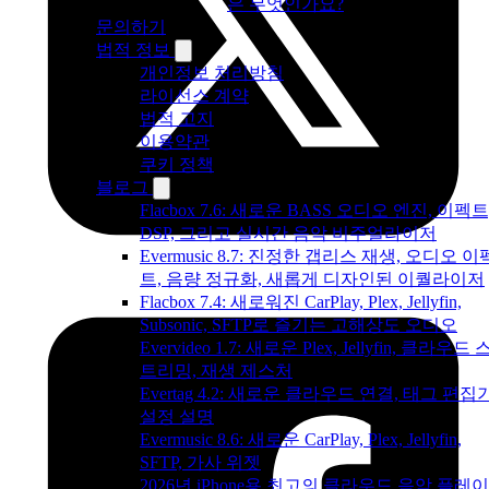
은 무엇인가요?
문의하기
법적 정보
개인정보 처리방침
라이선스 계약
법적 고지
이용약관
쿠키 정책
블로그
Flacbox 7.6: 새로운 BASS 오디오 엔진, 이펙트
DSP, 그리고 실시간 음악 비주얼라이저
Evermusic 8.7: 진정한 갭리스 재생, 오디오 이
트, 음량 정규화, 새롭게 디자인된 이퀄라이저
Flacbox 7.4: 새로워진 CarPlay, Plex, Jellyfin,
Subsonic, SFTP로 즐기는 고해상도 오디오
Evervideo 1.7: 새로운 Plex, Jellyfin, 클라우드 
트리밍, 재생 제스처
Evertag 4.2: 새로운 클라우드 연결, 태그 편집
설정 설명
Evermusic 8.6: 새로운 CarPlay, Plex, Jellyfin,
SFTP, 가사 위젯
2026년 iPhone용 최고의 클라우드 음악 플레