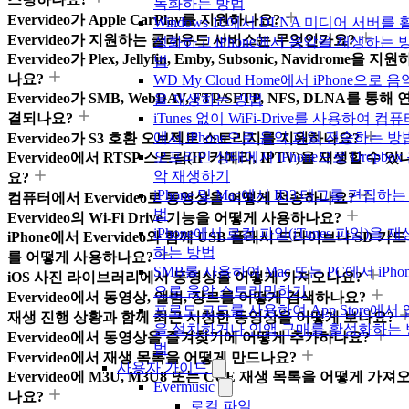
녹화하는 방법
Evervideo가 Apple CarPlay를 지원하나요?
Windows 10에서 DLNA 미디어 서버를 
Evervideo가 지원하는 클라우드 서비스는 무엇인가요?
성화하고 iPhone에서 음악을 재생하는 
Evervideo가 Plex, Jellyfin, Emby, Subsonic, Navidrome을 지원
법
나요?
WD My Cloud Home에서 iPhone으로 음
Evervideo가 SMB, WebDAV, FTP/SFTP, NFS, DLNA를 통해 
을 재생하는 방법
결되나요?
iTunes 없이 WiFi-Drive를 사용하여 컴
에서 iPhone으로 음악 파일 전송하는 방
Evervideo가 S3 호환 오브젝트 스토리지를 지원하나요?
오프라인 상태에서 iPhone으로 Dropbox
Evervideo에서 RTSP 스트림(IP 카메라, IPTV)을 재생할 수 있
악 재생하기
요?
iPhone 및 Mac에서 ID3 태그를 편집하는
컴퓨터에서 Evervideo로 동영상을 어떻게 전송하나요?
법
Evervideo의 Wi-Fi Drive 기능을 어떻게 사용하나요?
iPhone에서 로컬 파일(iTunes 파일)을 재
iPhone에서 Evervideo와 함께 USB 플래시 드라이브나 SD 카드
하는 방법
를 어떻게 사용하나요?
SMB를 사용하여 Mac 또는 PC에서 iPhon
iOS 사진 라이브러리에서 동영상을 어떻게 가져오나요?
으로 음악 스트리밍하기
Evervideo에서 동영상, 앨범, 장르를 어떻게 검색하나요?
프로모 코드를 사용하여 App Store에서 
재생 진행 상황과 함께 최근 시청한 동영상을 어떻게 보나요?
을 설치하거나 인앱 구매를 활성화하는 
Evervideo에서 동영상을 즐겨찾기에 어떻게 추가하나요?
법
Evervideo에서 재생 목록을 어떻게 만드나요?
사용자 가이드
Evervideo에 M3U, M3U8 또는 CUE 재생 목록을 어떻게 가져
Evermusic
나요?
로컬 파일