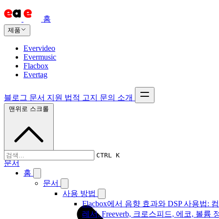
홈
제품
Evervideo
Evermusic
Flacbox
Evertag
블로그
문서
지원
법적 고지
문의
소개
맨위로 스크롤
CTRL K
문서
홈
문서
사용 방법
Flacbox에서 음향 효과와 DSP 사용법: 
레서, Freeverb, 크로스피드, 에코, 볼륨 