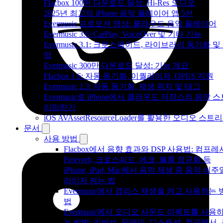
Flacbox 100만 다운로드 달성: Hi-Res 오디오
2025년 최고의 iPhone 음악 플레이어 앱 5선
Evermusic 프로모션 영상: 클라우드 음악 플레이어
Evermusic 3.6: CarPlay, VoiceOver 및 기타 기능
Evermusic 3.1: 크로스페이드, 라이브러리 동기화 및
업
Evermusic 300만 다운로드 달성: 기능 개요
Flacbox 1.6: 자동 동기화, 이퀄라이저, OPUS 지원
Evermusic 2.3: 자동 동기화, 재생 위치 및 태그
Evermusic로 iPhone에서 클라우드 저장소의 음악 
리밍하기
iOS AVAssetResourceLoader를 활용한 오디오 스트
문서
사용 방법
Flacbox에서 음향 효과와 DSP 사용법: 컴프레
Freeverb, 크로스피드, 에코, 볼륨 정규화 등
iPhone, iPad, Mac에서 음악 재생 중 음악 비주
라이저 켜는 법
Evermusic에서 갭리스 재생을 켜고 사용하는 
법
Evermusic에서 오디오 사운드 이펙트를 사용
는 방법: 리버브, 딜레이, 디스토션, 컴프레서,