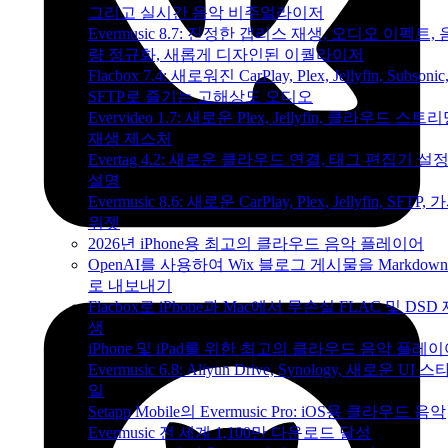
그리고 실시간 음악 비주얼라이저
Evermusic 8.7: 진정한 갭리스 재생, 오디오 이펙트, 
량 정규화, 새롭게 디자인된 이퀄라이저
Flacbox 7.4: 새로워진 CarPlay, Plex, Jellyfin, Subsonic
SFTP로 즐기는 고해상도 오디오
Evervideo 1.7: 새로운 Plex, Jellyfin, 클라우드 스트리
재생 제스처
Evertag 4.2: 새로운 클라우드 연결, 태그 편집기 설
설명
Evermusic 8.6: 새로운 CarPlay, Plex, Jellyfin, SFTP, 
위젯
2026년 iPhone용 최고의 클라우드 음악 플레이어
OpenAI를 사용하여 Wix 블로그 게시물을 Markdow
로 내보내기
Flacbox로 iPhone과 Mac에서 무손실 FLAC 및 DSD
생
iPhone 및 iPad를 위한 최고의 클라우드 음악 플레
Evermusic 6.8: Aliyun Drive, Synology, 새로운 UI 스
일
Setapp Mobile의 Evermusic Pro: iOS용 클라우드 음악
Evermusic 전 세계 1,100만 다운로드 달성