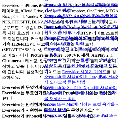
Evermusic 및 Flacbox에 M3U 재생 목록
Evervideo는
iPhone, iPad, Mac
용 HD 및 4K
클라우드 동영상 플
가져오는 방법
레이어
로, iCloud Drive, Google Drive, Dropbox, OneDrive, MEGA
Evermusic 및 Flacbox에서 트랙 컬렉션을
Box, pCloud, Yandex Disk, Synology, QNAP 및 WebDAV, SMB,
M3U, CSV, TXT로 내보내는 방법
NFS, FTP/SFTP, DLNA, S3 소스에서 동영상을 스트리밍하고 다
Evermusic & Flacbox에서 Last.fm으로 
운로드할 수 있습니다.
Plex, Jellyfin, Emby, Subsonic
,
Navidrom
청취 기록 내보내기
등 자체 호스팅 미디어 서버와 IP 카메라의
RTSP
라이브 스트
iPhone 또는 Mac에서 iCloud Drive의 음
도 지원합니다. 커스텀
FFmpeg 기반 플레이어 엔진
과
하드웨
을 스트리밍하는 방법
가속 H.264/HEVC 디코딩
, 기본 및 보조 자막 트랙
iPhone에서 FLAC (무손실) 음악을 재생
(SRT/VTT/ASS/libass), 프리셋이 있는 비디오 이퀄라이저와 오
는 방법
오 이퀄라이저,
Picture-in-Picture
,
360°/VR 재생
,
AirPlay 2
및
Evermusic과 Flacbox로 iPhone, iPad, Ma
Chromecast
캐스팅, 항상 화면에 표시되는 소형 플레이어를 내
서 오디오 트랙에 댓글을 추가하고 보는
장하고 있습니다. 이 FAQ는 사용자들이 가장 자주 보내는 질문
법
에 답합니다. 심층적인 가이드는
Evervideo 사용자 가이드
를 참
Evermusic를 사용하여 iPhone, iPad, Mac
조하세요.
서 오디오북 듣는 방법
Evervideo란 무엇인가요?
Evermusic와 SanDisk iXpand를 사용하여
Evervideo는 무료인가요? Free와 Premium의 차이는 무엇인가
iPhone에서 USB 플래시 드라이브의 음
요?
을 재생하는 방법
iPhone 또는 Mac에 저장된 로컬 음악을 
Evervideo는 안전한가요?
생하는 방법
Evervideo가 지원하는 동영상 형식은 무엇인가요?
Evermusic 및 Flacbox로 iPhone, iPad 또는
Evervideo가 iPhone에서 MKV 파일을 재생하나요?