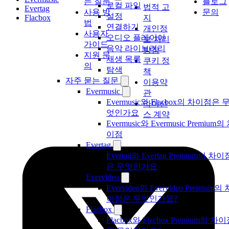
는 질문
블로그
로컬 파일
법적 고
Evertag
사용 방
문의
설정
Flacbox
지
법
연결하기
개인정
사용자
오디오 플레이어
보 처리
가이드
음악 라이브러리
방침
지원 문
재생 목록
쿠키 정
의
탐색
책
자주 묻는 질문
이용약
Evermusic
관
Evermusic와 Flacbox의 차이점은 
라이선
엇인가요
스 계약
Evermusic와 Evermusic Premium의
이점
Evertag
Evertag와 Evertag Premium의 차이
은 무엇인가요
Evervideo
Evervideo와 Evervideo Premium의 
이점은 무엇인가요?
Flacbox
Flacbox와 Flacbox Premium의 차