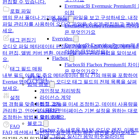
편집할 수 있습니다.
Evermusic와 Evermusic Premium의
로컬 파일
이점
앱의 문서 폴더나 기기에 저장된 파일을 보고 구성하세요. 내장
Evertag
파일 관리자를 사용하여 오디오 파일을 손쉽게 편집하고 관리
Evertag와 Evertag Premium의 차이
세요.
은 무엇인가요
Evervideo
태그 편집기
Evervideo와 Evervideo Premium의 
오디오 파일 메타데이터 편집의 기술을 마스터하세요. 메타데
이점은 무엇인가요?
터 편집, 앨범 커버 변환, 여러 파일 동시 관리 방법을 알아보세
Flacbox
요.
Flacbox와 Flacbox Premium의 차
태그 필드 매핑
은 무엇인가요?
내부 필드 이름 및 주요 메타데이터 형식 간의 매핑을 포함하여
문의하기
Evertag 앱에서 지원하는 오디오 태그 필드의 전체 목록을 살펴
법적 정보
보세요.
개인정보 처리방침
라이선스 계약
설정
법적 고지
앱 경험을 맞춤화하고, 성능을 미세 조정하고, 데이터 사용량을
이용약관
관리하고, 언어 및 사용자 인터페이스 기본 설정을 원하는 대로
쿠키 정책
조정하는 방법을 알아보세요.
블로그
FAQ
Flacbox 7.6: 새로운 BASS 오디오 엔진, 이펙트
FAQ 섹션에서 일반적인 질문에 대한 빠른 답변을 찾아보세요.
DSP, 그리고 실시간 음악 비주얼라이저
마지막 수정 일자
1월 1, 2020