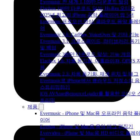
Evermusic 전 세계 1,100만 다운로드 달성
Flacbox 100만 다운로드 달성: Hi-Res 오디오
2025년 최고의 iPhone 음악 플레이어 앱 5선
Evermusic 프로모션 영상: 클라우드 음악 플레
어
Evermusic 3.6: CarPlay, VoiceOver 및 기타 기능
Evermusic 3.1: 크로스페이드, 라이브러리 동
및 백업
Evermusic 300만 다운로드 달성: 기능 개요
Flacbox 1.6: 자동 동기화, 이퀄라이저, OPUS 
원
Evermusic 2.3: 자동 동기화, 재생 위치 및 태그
Evermusic로 iPhone에서 클라우드 저장소의 
스트리밍하기
iOS AVAssetResourceLoader를 활용한 오디오 
트리밍
제품
Evermusic - iPhone 및 Mac용 오프라인 음악 
이어
Evertag - iPhone 및 Mac용 음악 태그 편집기
Evervideo - iPhone 및 Mac용 HD 비디오 플레
어