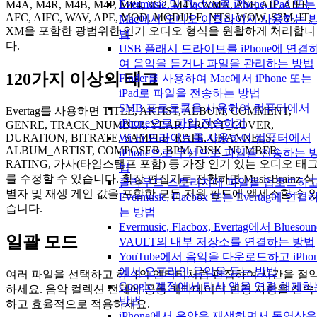
Evermusic 및 Flacbox로 iPhone, iPad 또는
M4A, M4R, M4B, M4P, MP4, 3G2, M4V, WMA, ASF, AIF, AIFF,
AFC, AIFC, WAV, APE, MOD, MODULE, NTS, WOW, S3M, IT,
Mac에서 오디오 이퀄라이저 사용하는 
XM을 포함한 광범위한 인기 오디오 형식을 원활하게 처리합니
법
다.
USB 플래시 드라이브를 iPhone에 연결
여 음악을 듣거나 파일을 관리하는 방법
120가지 이상의 태그
Finder를 사용하여 Mac에서 iPhone 또는
iPad로 파일을 전송하는 방법
SMB 프로토콜을 사용하여 컴퓨터에서
Evertag를 사용하면 TITLE, ARTIST, ALBUM, COMMENT,
iPhone으로 파일 전송하기
GENRE, TRACK_NUMBER, YEAR, FRONT_COVER,
Wi-Fi 드라이브를 사용하여 컴퓨터에서
DURATION, BITRATE, SAMPLE_RATE, CHANNELS,
ALBUM_ARTIST, COMPOSER, BPM, DISK_NUMBER,
iPhone으로 무선으로 파일을 전송하는 
RATING, 가사(타임스탬프 포함) 등 가장 인기 있는 오디오 태
법
를 수정할 수 있습니다. 확장 편집기로 전환하면 MusicBrainz 식
클라우드 스토리지에 파일을 업로드하
별자 및 재생 게인 값을 포함한 모든 지원 필드에 액세스할 수 
Evermusic, Flacbox 또는 Evertag에 연결
습니다.
는 방법
Evermusic, Flacbox, Evertag에서 Bluesoun
일괄 모드
VAULT의 내부 저장소를 연결하는 방법
YouTube에서 음악을 다운로드하고 iPhon
에서 오프라인 음악을 듣는 방법
여러 파일을 선택하고 하나의 엔티티처럼 편집하여 시간을 절
Google 계정에서 타사 앱을 연결 해제하
하세요. 음악 컬렉션 전체에 공통 메타데이터 변경 사항을 신속
방법
하고 효율적으로 적용하세요.
iPhone에서 음악을 재생하면서 동영상을