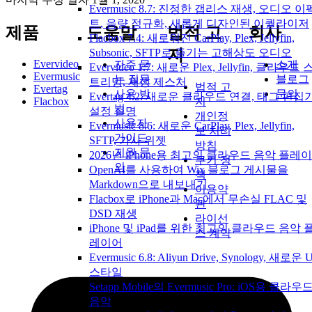
Evermusic 8.7: 진정한 갭리스 재생, 오디오 이
트, 음량 정규화, 새롭게 디자인된 이퀄라이저
제품
도움말
법적 고
회사
Flacbox 7.4: 새로워진 CarPlay, Plex, Jellyfin,
지
Subsonic, SFTP로 즐기는 고해상도 오디오
Evervideo
자주 묻
소개
Evervideo 1.7: 새로운 Plex, Jellyfin, 클라우드 
Evermusic
는 질문
블로그
트리밍, 재생 제스처
법적 고
Evertag
사용 방
문의
Evertag 4.2: 새로운 클라우드 연결, 태그 편집
Flacbox
지
법
설정 설명
개인정
사용자
Evermusic 8.6: 새로운 CarPlay, Plex, Jellyfin,
보 처리
가이드
SFTP, 가사 위젯
방침
지원 문
2026년 iPhone용 최고의 클라우드 음악 플레
쿠키 정
의
OpenAI를 사용하여 Wix 블로그 게시물을
책
Markdown으로 내보내기
이용약
Flacbox로 iPhone과 Mac에서 무손실 FLAC 및
관
DSD 재생
라이선
iPhone 및 iPad를 위한 최고의 클라우드 음악 
스 계약
레이어
Evermusic 6.8: Aliyun Drive, Synology, 새로운 U
스타일
Setapp Mobile의 Evermusic Pro: iOS용 클라우
음악