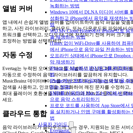
녹화하는 방법
앨범 커버
Windows 10에서 DLNA 미디어 서버를 
성화하고 iPhone에서 음악을 재생하는 
앱 내에서 손쉽게 앨범 커버를 업데이트하여 음악 파일을 맞춤
법
하고, 사진 라이브러리, 클라우드, 또는 다운로드된 파일에서 아
WD My Cloud Home에서 iPhone으로 음
트워크를 선택하고, 오디오 태그에 저장되기 전에 커버 크기를
을 재생하는 방법
조정하는 방법을 선택하세요.
iTunes 없이 WiFi-Drive를 사용하여 컴
에서 iPhone으로 음악 파일 전송하는 방
자동 수정
오프라인 상태에서 iPhone으로 Dropbox
악 재생하기
iPhone 및 Mac에서 ID3 태그를 편집하는
Evertag는 누락된 오디오 태그를 식별하고 손상된 메타데이터
법
자동으로 수정하여 음악 라이브러리를 깔끔하게 유지합니다.
iPhone에서 로컬 파일(iTunes 파일)을 재
MusicBrainz 데이터베이스를 기반으로 하는 자동 검색 또는 수
하는 방법
검색을 사용하고, 인코딩을 정규화하여 깨진 문자를 수정하고,
SMB를 사용하여 Mac 또는 PC에서 iPhon
최대 플레이어 호환성을 위해 ID3v2.3과 ID3v2.4 중에서 선택하
으로 음악 스트리밍하기
세요.
프로모 코드를 사용하여 App Store에서 
을 설치하거나 인앱 구매를 활성화하는 
클라우드 통합
법
사용자 가이드
음악 라이브러리가 클라우드에 있는 경우, 지원되는 모든 서비
Evermusic