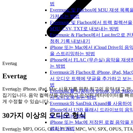
법
Evermusic 및 Flacbox에 M3U 재생 목록
가져오는 방법
Evermusic 및 Flacbox에서 트랙 컬렉션을
M3U, CSV, TXT로 내보내는 방법
Evermusic & Flacbox에서 Last.fm으로 
청취 기록 내보내기
iPhone 또는 Mac에서 iCloud Drive의 음
을 스트리밍하는 방법
iPhone에서 FLAC (무손실) 음악을 재생
Evertag
는 방법
Evermusic과 Flacbox로 iPhone, iPad, Ma
Evertag
서 오디오 트랙에 댓글을 추가하고 보는
법
Evertag는 iPhone, iPad, Mac 사용자를 위한 최고의 음악 태그 편
Evermusic를 사용하여 iPhone, iPad, Mac
집기입니다. 음악 컬렉션을 정리하고 손상된 메타데이터를 빠
서 오디오북 듣는 방법
게 수정할 수 있습니다.
Evermusic와 SanDisk iXpand를 사용하여
iPhone에서 USB 플래시 드라이브의 음
30가지 이상의 오디오 형식
을 재생하는 방법
iPhone 또는 Mac에 저장된 로컬 음악을 
생하는 방법
Evertag는 MP3, OGG, OGA, FLAC, MPC, WV, SPX, OPUS, TTA