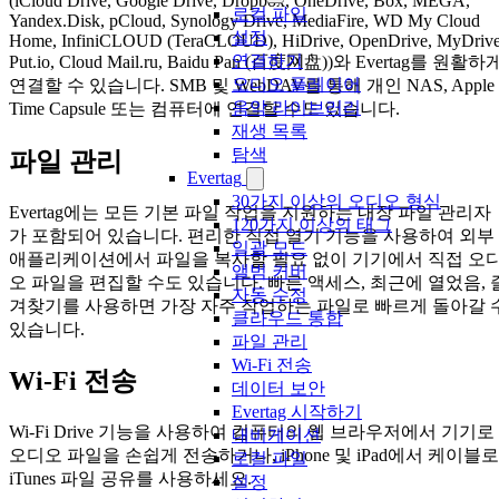
(iCloud Drive, Google Drive, Dropbox, OneDrive, Box, MEGA,
로컬 파일
Yandex.Disk, pCloud, Synology Drive, MediaFire, WD My Cloud
설정
Home, InfiniCLOUD (TeraCLOUD), HiDrive, OpenDrive, MyDrive
연결하기
Put.io, Cloud Mail.ru, Baidu Pan (百度网盘))와 Evertag를 원활하
오디오 플레이어
연결할 수 있습니다. SMB 및 WebDAV를 통해 개인 NAS, Apple
음악 라이브러리
Time Capsule 또는 컴퓨터에 연결할 수도 있습니다.
재생 목록
탐색
파일 관리
Evertag
30가지 이상의 오디오 형식
Evertag에는 모든 기본 파일 작업을 지원하는 내장 파일 관리자
120가지 이상의 태그
가 포함되어 있습니다. 편리한 직접 열기 기능을 사용하여 외부
일괄 모드
애플리케이션에서 파일을 복사할 필요 없이 기기에서 직접 오
앨범 커버
오 파일을 편집할 수도 있습니다. 빠른 액세스, 최근에 열었음, 
자동 수정
겨찾기를 사용하면 가장 자주 작업하는 파일로 빠르게 돌아갈 
클라우드 통합
있습니다.
파일 관리
Wi-Fi 전송
Wi-Fi 전송
데이터 보안
Evertag 시작하기
Wi-Fi Drive 기능을 사용하여 컴퓨터의 웹 브라우저에서 기기로
내비게이션
오디오 파일을 손쉽게 전송하거나, iPhone 및 iPad에서 케이블로
로컬 파일
iTunes 파일 공유를 사용하세요.
설정