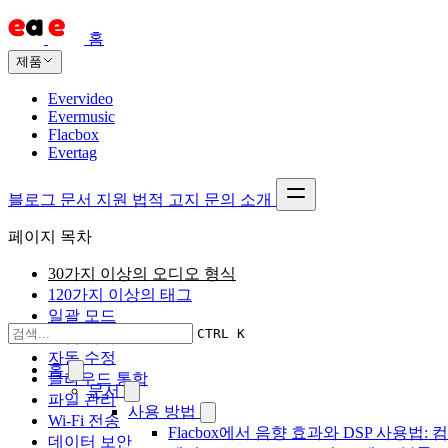
홈
제품
Evervideo
Evermusic
Flacbox
Evertag
블로그
문서
지원
법적 고지
문의
소개
페이지 목차
30가지 이상의 오디오 형식
120가지 이상의 태그
일괄 모드
CTRL K
앨범 커버
자동 수정
홈
클라우드 통합
문서
파일 관리
사용 방법
Wi-Fi 전송
Flacbox에서 음향 효과와 DSP 사용법: 
데이터 보안