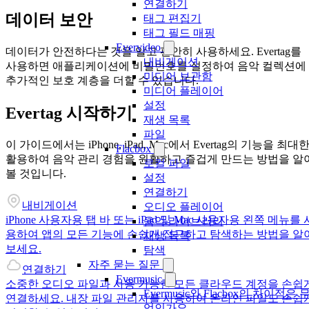
연결하기
데이터 보안
태그 편집기
태그 필드 매핑
Evervideo
데이터가 안전하다는 것을 알고 편안히 사용하세요. Evertag를
내비게이션
사용하면 애플리케이션에 비밀번호를 설정하여 음악 컬렉션에
미디어 보관함
추가적인 보호 계층을 더할 수 있습니다.
미디어 플레이어
설정
Evertag 시작하기
재생 목록
파일
이 가이드에서는 iPhone, iPad, Mac에서 Evertag의 기능을 최대
Flacbox
활용하여 음악 관리 경험을 원활하고 즐겁게 만드는 방법을 알
로컬 파일
볼 것입니다.
설정
연결하기
내비게이션
오디오 플레이어
iPhone 사용자용 탭 바 또는 iPad 및 Mac 사용자용 왼쪽 메뉴를 
음악 라이브러리
용하여 앱의 모든 기능에 손쉽게 접근하고 탐색하는 방법을 알
재생 목록
보세요.
탐색
자주 묻는 질문
연결하기
Evermusic
소중한 오디오 파일과 사용 가능한 모든 클라우드 계정을 손쉽
Evermusic와 Flacbox의 차이점은 
연결하세요. 내장 파일 관리자를 사용하여 온라인 파일도 손쉽
엇인가요