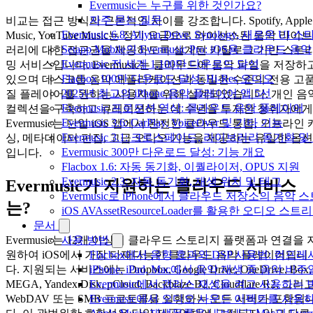
Evermusic는 누구를 위한 것인가요?
자주 묻는 질문
비교는 접근 방식의 근본적인 차이를 강조합니다. Spotify, Apple
Evermusic 6.8: Aliyun Drive, Synology, 새로운 UI 
Music, YouTube Music는 정기 요금으로 라이선스된 음악 라이브
Setapp Mobile의 Evermusic Pro: iOS용 클라우드 음악
러리에 대한 접근권을 제공하도록 설계된 카탈로그 기반 스트
Evermusic 전 세계 1,100만 다운로드 달성
밍 서비스입니다. Evermusic는 클라우드에 음악 파일을 저장하
Flacbox 100만 다운로드 달성: Hi-Res 오디오
있으며 데스크톱 음악 애플리케이션과 동일한 수준의 전용 고
2025년 최고의 iPhone 음악 플레이어 앱 5선
질 플레이어를 원하는 사용자를 위해 설계되었습니다. 개인 음
Evermusic 프로모션 영상: 클라우드 음악 플레이어
컬렉션을 구축하고 큐레이션하는 데 수년을 투자한 청취자에게
Evermusic 3.6: CarPlay, VoiceOver 및 기타 기능
Evermusic는 단일 iOS 앱에서 완전한 클라우드 통합, 오프라인 
Evermusic 3.1: 크로스페이드, 라이브러리 동기화 및
싱, 메타데이터 편집, 고급 오디오 기능을 제공하는 유일한 옵션
Evermusic 300만 다운로드 달성: 기능 개요
입니다.
Flacbox 1.6: 자동 동기화, 이퀄라이저, OPUS 지원
Evermusic 2.3: 자동 동기화, 재생 위치 및 태그
Evermusic가 지원하는 클라우드 서비스
Evermusic로 iPhone에서 클라우드 저장소의 음악
는?
iOS AVAssetResourceLoader를 활용한 오디오 스트
문서
사용 방법
Evermusic는 12개 이상의 클라우드 스토리지 플랫폼과 연결을 
Flacbox에서 음향 효과와 DSP 사용법: 컴프레서
원하여 iOS에서 가장 다재다능한 클라우드 음악 플레이어입니
iPhone, iPad, Mac에서 음악 재생 중 음악 
다. 지원되는 서비스에는 Dropbox, Google Drive, OneDrive, Box,
Evermusic에서 갭리스 재생을 켜고 사용하는
MEGA, Yandex.Disk, pCloud, Backblaze B2, Cloudflare R2, 그리
Evermusic에서 오디오 사운드 이펙트를 사용
WebDAV 또는 SMB 프로토콜을 실행하는 모든 서버가 포함됩