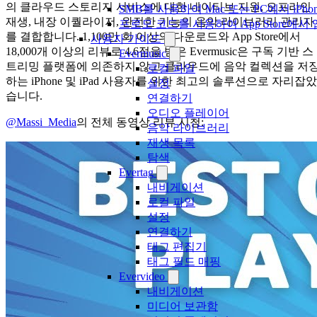
의 클라우드 스토리지 서비스에 대한 네이티브 지원, 오프라인
SMB를 사용하여 Mac 또는 PC에서 iP
재생, 내장 이퀄라이저, 완전한 기능의 음악 라이브러리 관리자
프로모 코드를 사용하여 App Store
를 결합합니다. 1,100만 회 이상의 다운로드와 App Store에서
사용자 가이드
18,000개 이상의 리뷰로 4.6점을 받은 Evermusic은 구독 기반 스
Evermusic
트리밍 플랫폼에 의존하지 않고 클라우드에 음악 컬렉션을 저
로컬 파일
하는 iPhone 및 iPad 사용자를 위한 최고의 솔루션으로 자리잡았
설정
습니다.
연결하기
오디오 플레이어
@Massi_Media
의 전체 동영상 리뷰 시청:
음악 라이브러리
재생 목록
탐색
Evertag
내비게이션
로컬 파일
설정
연결하기
태그 편집기
태그 필드 매핑
Evervideo
내비게이션
미디어 보관함