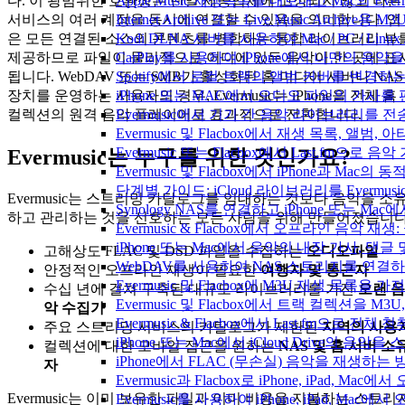
Apple Music 재생목록을 내보내고 Mac의 Ev
다. 이 광범위한 호환성은 단일 제공업체에 고정되지 않고 다른
Internet Archive 또는 Live Music Archi
서비스의 여러 계정을 동시에 연결할 수 있음을 의미합니다. 앱
Kodi DLNA 서버를 사용하여 Mac / PC / Li
은 모든 연결된 소스의 콘텐츠를 병합하는 통합 라이브러리 뷰
CarPlay를 사용하여 iPhone에서 나만의 음
제공하므로 파일이 물리적으로 어디에 있든 음악이 한 곳에 표
Spotify에서 로컬 트랙의 앨범 커버를 변경하
됩니다. WebDAV 또는 SMB가 활성화된 홈 미디어 서버나 NAS
iPhone 또는 MAC에서 오디오 파일의 가사를
장치를 운영하는 사용자의 경우, Evermusic는 iPhone을 전체 홈
Evermusic에서 기기 간 음악 라이브러리를 
컬렉션의 원격 음악 플레이어로 효과적으로 전환합니다.
Evermusic 및 Flacbox에서 재생 목록, 
Evermusic 또는 Flacbox에서 Last.fm으
Evermusic는 누구를 위한 것인가요?
Evermusic 및 Flacbox에서 iPhone과 Mac
단계별 가이드: iCloud 라이브러리를 Evermusi
Evermusic는 스트리밍 카탈로그를 임대하는 것보다 음악을 소
Synology NAS를 연결하고 iPhone 또는 Ma
하고 관리하는 것을 선호하는 모든 사람을 위해 만들어졌습니다
Evermusic & Flacbox에서 오프라인 음
iPhone 또는 Mac에서 음악의 내장 가사, 댓글
고해상도 FLAC 및 DSD 파일을 수집하는
오디오파일
WebDAV를 사용하여 NAS 스토리지를 연결하고 
안정적인 오프라인 재생이 필요한
여행자 및 통근자
Evermusic 및 Flacbox에 M3U 재생 목록을 
수십 년에 걸쳐 구축된 대규모 라이브러리를 가진
오랜 음
Evermusic 및 Flacbox에서 트랙 컬렉션을 M3
악 수집가
Evermusic & Flacbox에서 Last.fm으로 전
주요 스트리밍 서비스의 카탈로그가 제한된
지역의 사용
iPhone 또는 Mac에서 iCloud Drive의 음
컬렉션에 대한 모바일 접근을 원하는
NAS 및 홈 서버 소
iPhone에서 FLAC (무손실) 음악을 재생하는 
자
Evermusic과 Flacbox로 iPhone, iPad
Evermusic는 이미 보유한 파일과 이미 비용을 지불하는 스토리
Evermusic를 사용하여 iPhone, iPad, Mac