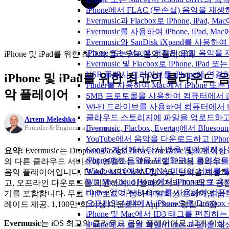
iPhone에서 FLAC (무손실) 음악을 재
Evermusic과 Flacbox로 iPhone, 
Evermusic를 사용하여 iPhone, iPad,
Evermusic와 SanDisk iXpand를 
iPhone 또는 Mac에 저장된 로컬 음악
iPhone 및 iPad를 위한 최고의 클라우드 음악 플레이어
Evermusic 및 Flacbox로 iPhone,
USB 플래시 드라이브를 iPhone에 연
iPhone 및 iPad를 위한 최고의 클라우드 
Finder를 사용하여 Mac에서 iPhone 또
악 플레이어
SMB 프로토콜을 사용하여 컴퓨터에서 i
Wi-Fi 드라이브를 사용하여 컴퓨터에서 
클라우드 스토리지에 파일을 업로드하고 Everm
Artem Meleshko
Evermusic, Flacbox, Evertag에서 
Founder & Engineer at Everappz
YouTube에서 음악을 다운로드하고 iP
Google 계정에서 타사 앱을 연결 해제
요약:
Evermusic는 Dropbox, Google Drive, OneDrive 및 9개 이상
iPhone에서 음악을 재생하면서 동영상
의 다른 클라우드 서비스에 연결하는 iPhone 및 iPad용 클라우드
Windows 10에서 DLNA 미디어 서버
음악 플레이어입니다. FLAC, MP3, WAV 및 기타 형식을 재생하
WD My Cloud Home에서 iPhone으
고, 오프라인 다운로드를 지원하며, 이퀄라이저와 ID3 태그 편
iTunes 없이 WiFi-Drive를 사용하여
기를 포함합니다. 무료 다운로드 가능하며 일회성 프리미엄 업
오프라인 상태에서 iPhone으로 Dropbo
레이드 제공. 1,100만 회 이상 다운로드, App Store 평점 4.6점.
iPhone 및 Mac에서 ID3 태그를 편집하
Evermusic
는 iOS 최고의 클라우드 음악 플레이어로, 12개 이상
iPhone에서 로컬 파일(iTunes 파일)을