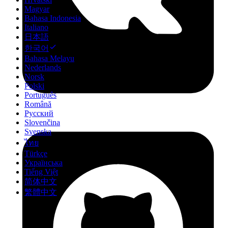
Magyar
Bahasa Indonesia
Italiano
日本語
한국어
Bahasa Melayu
Nederlands
Norsk
Polski
Português
Română
Русский
Slovenčina
Svenska
ไทย
Türkçe
Українська
Tiếng Việt
简体中文
繁體中文