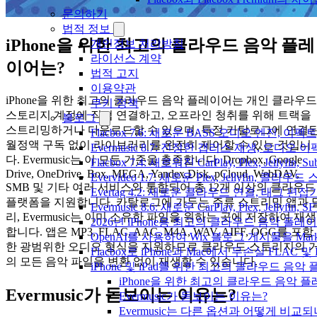
문의하기
법적 정보
iPhone을 위한 최고의 클라우드 음악 플레
개인정보 처리방침
라이선스 계약
이어는?
법적 고지
이용약관
iPhone을 위한 최고의 클라우드 음악 플레이어는 개인 클라우드
쿠키 정책
스토리지 계정에 직접 연결하고, 오프라인 청취를 위해 트랙을
블로그
스트리밍하거나 다운로드할 수 있으며, 특정 카탈로그에 연결
Flacbox 7.6: 새로운 BASS 오디오 엔진, 
월정액 구독 없이 라이브러리를 완전히 제어할 수 있는 것입니
Evermusic 8.7: 진정한 갭리스 재생, 오
다. Evermusic는 이 모든 기준을 충족합니다. Dropbox, Google
Flacbox 7.4: 새로워진 CarPlay, Plex, Jelly
Drive, OneDrive, Box, MEGA, Yandex.Disk, pCloud, WebDAV,
Evervideo 1.7: 새로운 Plex, Jellyfin, 
SMB 및 기타 여러 서비스와 통합되어 총 12개 이상의 클라우드
Evertag 4.2: 새로운 클라우드 연결, 태그 편
플랫폼을 지원합니다. 카탈로그에 가두는 주류 스트리밍 앱과 
Evermusic 8.6: 새로운 CarPlay, Plex, Jellyfin
리, Evermusic는 이미 소유한 파일을 원하는 곳에 저장하여 재생
2026년 iPhone용 최고의 클라우드 음악 플레
합니다. 앱은 MP3, FLAC, AAC, M4A, WAV, AIFF, OGG를 포함
OpenAI를 사용하여 Wix 블로그 게시물을 Ma
한 광범위한 오디오 형식을 지원하므로 클라우드 스토리지의 
Flacbox로 iPhone과 Mac에서 무손실 FLAC 및
의 모든 음악 파일을 변환 없이 재생할 수 있습니다.
iPhone 및 iPad를 위한 최고의 클라우드 음악
iPhone을 위한 최고의 클라우드 음악 
Evermusic가 돋보이는 이유는?
Evermusic가 돋보이는 이유는?
Evermusic는 다른 옵션과 어떻게 비교