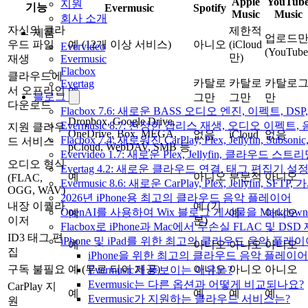
Apple
YouTub
지원
기능
Evermusic
Spotify
Music
Music
회사 소개
자신의 클라
제한적
제품
업로드
우드 파일
예 (12개 이상 서비스)
아니오
(iCloud
Evervideo
(YouTube
만)
Evermusic
재생
Flacbox
클라우드에
카탈로
카탈로
카탈로
Evertag
서 오프라인
예
블로그
그만
그만
만
다운로드
Flacbox 7.6: 새로운 BASS 오디오 엔진, 이펙트,
Dropbox, Google Drive,
Evermusic 8.7: 진정한 갭리스 재생, 오디오 이
지원 클라우
OneDrive, Box, MEGA,
없음
iCloud
없음
Flacbox 7.4: 새로워진 CarPlay, Plex, Jellyfin, 
드 서비스
pCloud, WebDAV, SMB 등
Evervideo 1.7: 새로운 Plex, Jellyfin, 클라우드 
오디오 형식
Evertag 4.2: 새로운 클라우드 연결, 태그 편집기 설
예
아니오
부분적
아니오
(FLAC,
Evermusic 8.6: 새로운 CarPlay, Plex, Jellyfin, SFTP
OGG, WAV)
2026년 iPhone용 최고의 클라우드 음악 플레이어
내장 이퀄라
예 (기
OpenAI를 사용하여 Wix 블로그 게시물을 Markdo
예
예
아니오
이저
본)
Flacbox로 iPhone과 Mac에서 무손실 FLAC 및 DSD
ID3 태그 편
iPhone 및 iPad를 위한 최고의 클라우드 음악 플레
예
아니오
아니오
아니오
집
iPhone을 위한 최고의 클라우드 음악 플레이어
구독 불필요
예 (무료 티어 제공)
아니오
아니오
아니오
Evermusic가 돋보이는 이유는?
Evermusic는 다른 옵션과 어떻게 비교되나요?
CarPlay 지
예
예
예
예
Evermusic가 지원하는 클라우드 서비스는?
원