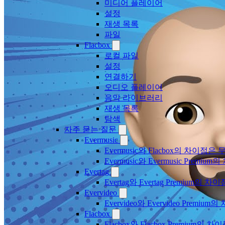
미디어 플레이어
설정
재생 목록
파일
Flacbox
로컬 파일
설정
연결하기
오디오 플레이어
음악 라이브러리
재생 목록
탐색
자주 묻는 질문
Evermusic
Evermusic와 Flacbox의 차이점
Evermusic와 Evermusic Premiu
Evertag
Evertag와 Evertag Premium
Evervideo
Evervideo와 Evervideo Prem
Flacbox
Flacbox와 Flacbox Premium