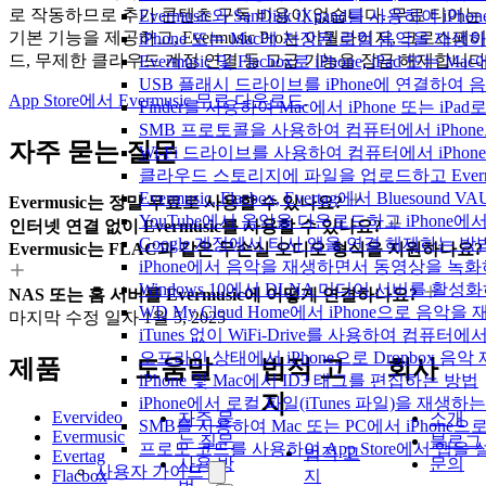
로 작동하므로 추가 콘텐츠 구독 비용이 없습니다. 무료 티어는
Evermusic와 SanDisk iXpand를 사용하
기본 기능을 제공하고, Evermusic Pro는 이퀄라이저, 크로스페
iPhone 또는 Mac에 저장된 로컬 음악을 재생
드, 무제한 클라우드 계정 연결 등 고급 기능을 잠금 해제합니다
Evermusic 및 Flacbox로 iPhone, iPa
USB 플래시 드라이브를 iPhone에 연결하여
App Store에서 Evermusic 무료 다운로드
.
Finder를 사용하여 Mac에서 iPhone 또는 i
SMB 프로토콜을 사용하여 컴퓨터에서 iPhon
자주 묻는 질문
Wi-Fi 드라이브를 사용하여 컴퓨터에서 iPh
클라우드 스토리지에 파일을 업로드하고 Evermusic
Evermusic, Flacbox, Evertag에서 Blue
Evermusic는 정말 무료로 사용할 수 있나요?
YouTube에서 음악을 다운로드하고 iPhone
인터넷 연결 없이 Evermusic를 사용할 수 있나요?
Google 계정에서 타사 앱을 연결 해제하는 방
Evermusic는 FLAC과 같은 무손실 오디오 형식을 지원하나요?
iPhone에서 음악을 재생하면서 동영상을 녹
Windows 10에서 DLNA 미디어 서버를 활성
NAS 또는 홈 서버를 Evermusic에 어떻게 연결하나요?
WD My Cloud Home에서 iPhone으로 음악
마지막 수정 일자
1월 5, 2025
iTunes 없이 WiFi-Drive를 사용하여 컴퓨터
오프라인 상태에서 iPhone으로 Dropbox 음
제품
도움말
법적 고
회사
iPhone 및 Mac에서 ID3 태그를 편집하는 방법
지
iPhone에서 로컬 파일(iTunes 파일)을 재생하
Evervideo
자주 묻
소개
SMB를 사용하여 Mac 또는 PC에서 iPhon
Evermusic
는 질문
블로그
프로모 코드를 사용하여 App Store에서 앱
법적 고
Evertag
사용 방
문의
사용자 가이드
Flacbox
지