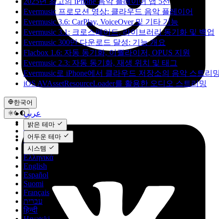
2025년 최고의 iPhone 음악 플레이어 앱 5선
Evermusic 프로모션 영상: 클라우드 음악 플레이어
Evermusic 3.6: CarPlay, VoiceOver 및 기타 기능
Evermusic 3.1: 크로스페이드, 라이브러리 동기화 및 백업
Evermusic 300만 다운로드 달성: 기능 개요
Flacbox 1.6: 자동 동기화, 이퀄라이저, OPUS 지원
Evermusic 2.3: 자동 동기화, 재생 위치 및 태그
Evermusic로 iPhone에서 클라우드 저장소의 음악 스트
iOS AVAssetResourceLoader를 활용한 오디오 스트리밍
한국어
عربي
Català
밝은 테마
Čeština
어두운 테마
Dansk
Deutsch
시스템
Ελληνικά
English
Español
Suomi
Français
עברית
हिन्दी
Hrvatski