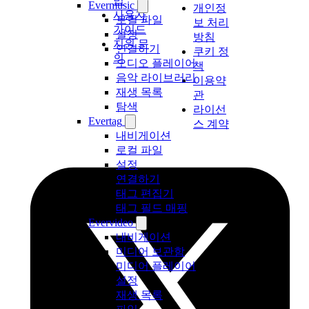
법
Evermusic
개인정
사용자
로컬 파일
보 처리
가이드
설정
방침
지원 문
연결하기
쿠키 정
의
오디오 플레이어
책
음악 라이브러리
이용약
재생 목록
관
탐색
라이선
Evertag
스 계약
내비게이션
로컬 파일
설정
연결하기
태그 편집기
태그 필드 매핑
Evervideo
내비게이션
미디어 보관함
미디어 플레이어
설정
재생 목록