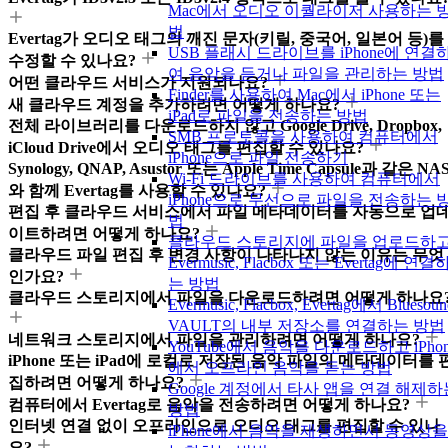
Mac에서 오디오 이퀄라이저 사용하는 
법
Evertag가 오디오 태그의 깨진 문자(키릴, 중국어, 일본어 등)를
USB 플래시 드라이브를 iPhone에 연결
수정할 수 있나요?
여 음악을 듣거나 파일을 관리하는 방법
어떤 클라우드 서비스가 지원되나요?
Finder를 사용하여 Mac에서 iPhone 또는
새 클라우드 계정을 추가하려면 어떻게 하나요?
iPad로 파일을 전송하는 방법
전체 라이브러리를 다운로드하지 않고 Google Drive, Dropbox,
SMB 프로토콜을 사용하여 컴퓨터에서
iCloud Drive에서 오디오 태그를 편집할 수 있나요?
iPhone으로 파일 전송하기
Synology, QNAP, Asustor 또는 Apple Time Capsule과 같은 NA
Wi-Fi 드라이브를 사용하여 컴퓨터에서
와 함께 Evertag를 사용할 수 있나요?
iPhone으로 무선으로 파일을 전송하는 
편집 후 클라우드 서비스에서 파일 메타데이터를 자동으로 업
법
이트하려면 어떻게 하나요?
클라우드 스토리지에 파일을 업로드하
클라우드 파일 편집 후 변경 사항이 나타나지 않는 이유는 무엇
Evermusic, Flacbox 또는 Evertag에 연결
인가요?
는 방법
클라우드 스토리지에서 파일을 다운로드하려면 어떻게 하나요
Evermusic, Flacbox, Evertag에서 Bluesoun
VAULT의 내부 저장소를 연결하는 방법
네트워크 스토리지에서 파일을 관리하려면 어떻게 하나요?
YouTube에서 음악을 다운로드하고 iPhon
iPhone 또는 iPad에 로컬로 저장된 음악 파일의 메타데이터를 
에서 오프라인 음악을 듣는 방법
집하려면 어떻게 하나요?
Google 계정에서 타사 앱을 연결 해제하
컴퓨터에서 Evertag로 음악을 전송하려면 어떻게 하나요?
방법
인터넷 연결 없이 오프라인으로 오디오 태그를 편집할 수 있나
iPhone에서 음악을 재생하면서 동영상을
요?