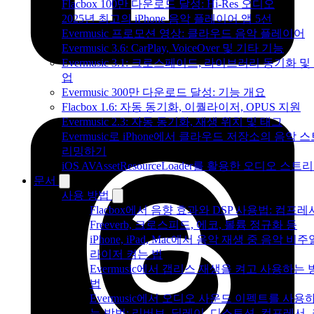
Flacbox 100만 다운로드 달성: Hi-Res 오디오
2025년 최고의 iPhone 음악 플레이어 앱 5선
Evermusic 프로모션 영상: 클라우드 음악 플레이어
Evermusic 3.6: CarPlay, VoiceOver 및 기타 기능
Evermusic 3.1: 크로스페이드, 라이브러리 동기화 및
업
Evermusic 300만 다운로드 달성: 기능 개요
Flacbox 1.6: 자동 동기화, 이퀄라이저, OPUS 지원
Evermusic 2.3: 자동 동기화, 재생 위치 및 태그
Evermusic로 iPhone에서 클라우드 저장소의 음악 
리밍하기
iOS AVAssetResourceLoader를 활용한 오디오 스트
문서
사용 방법
Flacbox에서 음향 효과와 DSP 사용법: 컴프레
Freeverb, 크로스피드, 에코, 볼륨 정규화 등
iPhone, iPad, Mac에서 음악 재생 중 음악 비주
라이저 켜는 법
Evermusic에서 갭리스 재생을 켜고 사용하는 
법
Evermusic에서 오디오 사운드 이펙트를 사용
는 방법: 리버브, 딜레이, 디스토션, 컴프레서,