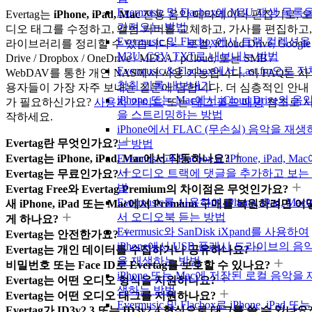
Evermusic 및 Flacbox에 M3U 재생 목록
Evertag는
iPhone, iPad, Mac
전용 음악 메타데이터 편집기로, 
가져오는 방법
디오 태그를 수정하고, 앨범 커버를 교체하고, 가사를 편집하고,
Evermusic 및 Flacbox에서 트랙 컬렉션을
라이브러리를 정리할 수 있습니다 — 로컬, iCloud Drive, Google
M3U, CSV, TXT로 내보내는 방법
Drive / Dropbox / OneDrive / MEGA / pCloud, 또는 SMB /
Evermusic & Flacbox에서 Last.fm으로 
WebDAV를 통한 개인 NAS에서 사용 가능합니다. 이 FAQ는 사
청취 기록 내보내기
용자들이 가장 자주 보내는 질문에 답합니다. 더 심층적인 안내
iPhone 또는 Mac에서 iCloud Drive의 음
가 필요하신가요?
사용자 가이드
또는
태그 필드 매핑
참조로 
을 스트리밍하는 방법
작하세요.
iPhone에서 FLAC (무손실) 음악을 재생
Evertag란 무엇인가요?
는 방법
Evertag는 iPhone, iPad, Mac에서 작동하나요?
Evermusic과 Flacbox로 iPhone, iPad, Ma
서 오디오 트랙에 댓글을 추가하고 보는
Evertag는 무료인가요?
법
Evertag Free와 Evertag Premium의 차이점은 무엇인가요?
Evermusic를 사용하여 iPhone, iPad, Mac
새 iPhone, iPad 또는 Mac에서 Premium 구매를 복원하려면 어
서 오디오북 듣는 방법
게 하나요?
Evermusic와 SanDisk iXpand를 사용하여
Evertag는 안전한가요?
iPhone에서 USB 플래시 드라이브의 음
Evertag는 개인 데이터를 수집하거나 공유하나요?
을 재생하는 방법
비밀번호 또는 Face ID로 Evertag를 보호할 수 있나요?
iPhone 또는 Mac에 저장된 로컬 음악을 
Evertag는 어떤 오디오 형식을 지원하나요?
생하는 방법
Evertag는 어떤 오디오 태그를 지원하나요?
Evermusic 및 Flacbox로 iPhone, iPad 또는
Evertag가 ID3v2.3 또는 ID3v2.4 형식으로 태그를 쓸 수 있나요