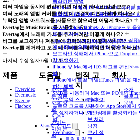
녹화하는 방법
여러 파일을 동시에 편집하려면 어떻게 하나요(일괄 모드)?
Windows 10에서 DLNA 미디어 서버를 
여러 노래의 앨범 커버를 한 번에 변경하려면 어떻게 하나요?
성화하고 iPhone에서 음악을 재생하는 
누락된 앨범 아트워크를 자동으로 찾으려면 어떻게 하나요?
법
Evertag는 MusicBrainz를 사용하나요?
WD My Cloud Home에서 iPhone으로 음
을 재생하는 방법
Evertag에서 노래에 가사를 추가하려면 어떻게 하나요?
iTunes 없이 WiFi-Drive를 사용하여 컴
버그를 보고하거나 지원팀에 연락하려면 어떻게 하나요?
에서 iPhone으로 음악 파일 전송하는 방
Evertag를 제거하고 모든 데이터를 삭제하려면 어떻게 하나요?
오프라인 상태에서 iPhone으로 Dropbox
악 재생하기
마지막 수정 일자
6월 12, 2025
iPhone 및 Mac에서 ID3 태그를 편집하는
법
제품
도움말
법적 고
회사
iPhone에서 로컬 파일(iTunes 파일)을 재
지
하는 방법
Evervideo
자주 묻
소개
SMB를 사용하여 Mac 또는 PC에서 iPhon
Evermusic
는 질문
블로그
법적 고
으로 음악 스트리밍하기
Evertag
사용 방
문의
Flacbox
지
프로모 코드를 사용하여 App Store에서 
법
개인정
을 설치하거나 인앱 구매를 활성화하는 
사용자
보 처리
법
가이드
방침
사용자 가이드
지원 문
쿠키 정
Evermusic
의
책
로컬 파일