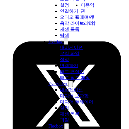
이용약
설정
관
연결하기
라이선
오디오 플레이어
스 계약
음악 라이브러리
재생 목록
탐색
Evertag
내비게이션
로컬 파일
설정
연결하기
태그 편집기
태그 필드 매핑
Evervideo
내비게이션
미디어 보관함
미디어 플레이어
설정
재생 목록
파일
Flacbox