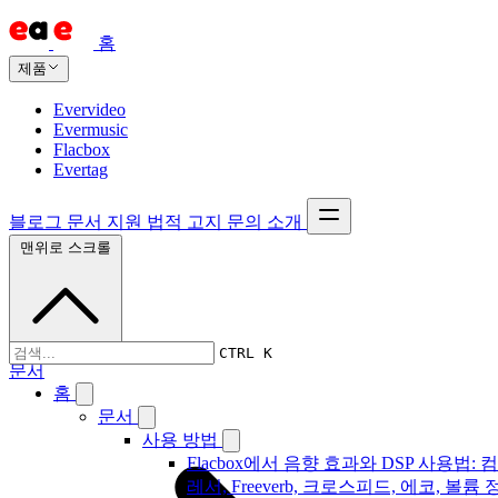
홈
제품
Evervideo
Evermusic
Flacbox
Evertag
블로그
문서
지원
법적 고지
문의
소개
맨위로 스크롤
CTRL K
문서
홈
문서
사용 방법
Flacbox에서 음향 효과와 DSP 사용법: 
레서, Freeverb, 크로스피드, 에코, 볼륨 