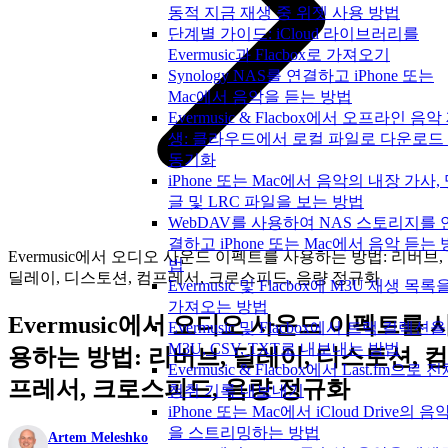
동적 지금 재생 중 위젯 사용 방법
단계별 가이드: iCloud 라이브러리를
Evermusic과 Flacbox로 가져오기
Synology NAS를 연결하고 iPhone 또는
Mac에서 음악을 듣는 방법
Evermusic & Flacbox에서 오프라인 음악
생: 클라우드에서 로컬 파일로 다운로드
동기화
iPhone 또는 Mac에서 음악의 내장 가사,
글 및 LRC 파일을 보는 방법
WebDAV를 사용하여 NAS 스토리지를 
결하고 iPhone 또는 Mac에서 음악 듣는 
Evermusic에서 오디오 사운드 이펙트를 사용하는 방법: 리버브,
법
딜레이, 디스토션, 컴프레서, 크로스피드, 음량 정규화
Evermusic 및 Flacbox에 M3U 재생 목록
가져오는 방법
Evermusic에서 오디오 사운드 이펙트를 
Evermusic 및 Flacbox에서 트랙 컬렉션을
M3U, CSV, TXT로 내보내는 방법
용하는 방법: 리버브, 딜레이, 디스토션, 컴
Evermusic & Flacbox에서 Last.fm으로 
프레서, 크로스피드, 음량 정규화
청취 기록 내보내기
iPhone 또는 Mac에서 iCloud Drive의 음
을 스트리밍하는 방법
Artem Meleshko