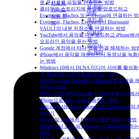
개인정
로 무선으로 파일을 전송하는 방법
사용자
보 처리
클라우드 스토리지에 파일을 업로드하고
가이드
방침
Evermusic, Flacbox 또는 Evertag에 연결하는 
지원 문
쿠키 정
Evermusic, Flacbox, Evertag에서 Bluesound
의
책
VAULT의 내부 저장소를 연결하는 방법
이용약
YouTube에서 음악을 다운로드하고 iPhone에
관
오프라인 음악을 듣는 방법
라이선
Google 계정에서 타사 앱을 연결 해제하는 방
스 계약
iPhone에서 음악을 재생하면서 동영상을 녹화
는 방법
Windows 10에서 DLNA 미디어 서버를 활성
고 iPhone에서 음악을 재생하는 방법
WD My Cloud Home에서 iPhone으로 음악을 
생하는 방법
iTunes 없이 WiFi-Drive를 사용하여 컴퓨터에
iPhone으로 음악 파일 전송하는 방법
오프라인 상태에서 iPhone으로 Dropbox 음악 
생하기
iPhone 및 Mac에서 ID3 태그를 편집하는 방법
iPhone에서 로컬 파일(iTunes 파일)을 재생하는
방법