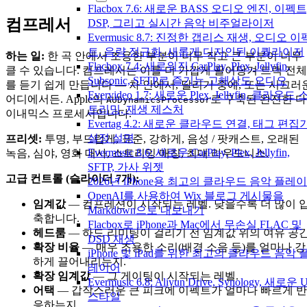
Flacbox 7.6: 새로운 BASS 오디오 엔진, 이펙트
컴프레서
DSP, 그리고 실시간 음악 비주얼라이저
Evermusic 8.7: 진정한 갭리스 재생, 오디오 이
트, 음량 정규화, 새롭게 디자인된 이퀄라이저
하는 일:
한 곡 안에서 조용한 부분이 너무 작고 큰 부분이 너무
Flacbox 7.4: 새로워진 CarPlay, Plex, Jellyfin,
클 수 있습니다. 컴프레서는 이를 더 가깝게 끌어당겨 트랙 전체
Subsonic, SFTP로 즐기는 고해상도 오디오
를 듣기 쉽게 만듭니다 — 차 안에서, 달리기 중에, 또는 시끄러
Evervideo 1.7: 새로운 Plex, Jellyfin, 클라우드 
어디에서든. Apple의
로 구축된 완전한 다
AUDynamicsProcessor
트리밍, 재생 제스처
이내믹스 프로세서입니다.
Evertag 4.2: 새로운 클라우드 연결, 태그 편집
설정 설명
프리셋:
투명, 부드럽게, 표준, 강하게, 음성 / 팟캐스트, 오래된
Evermusic 8.6: 새로운 CarPlay, Plex, Jellyfin,
녹음, 심야, 영화 대사, 스트리밍 매칭, 최대 라우드니스.
SFTP, 가사 위젯
고급 컨트롤 (슬라이더 7개):
2026년 iPhone용 최고의 클라우드 음악 플레
OpenAI를 사용하여 Wix 블로그 게시물을
임계값
— 컴프레션이 시작되는 레벨. 낮을수록 더 많이 
Markdown으로 내보내기
축합니다.
Flacbox로 iPhone과 Mac에서 무손실 FLAC 및
헤드룸
— 하드 리미팅이 걸리기 전 임계값 위의 여유 공간
DSD 재생
확장 비율
— 매우 조용한 소리(배경 소음 등)를 얼마나 강
iPhone 및 iPad를 위한 최고의 클라우드 음악 
하게 끌어내리는지.
레이어
확장 임계값
— 그 게이팅이 시작되는 레벨.
Evermusic 6.8: Aliyun Drive, Synology, 새로운 U
어택
— 갑작스러운 큰 피크에 이펙트가 얼마나 빠르게 반
스타일
응하는지.