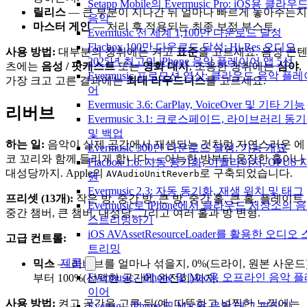
Setapp Mobile의 Evermusic Pro: iOS용 클라우
릴리스
— 큰 부분이 지나간 뒤 얼마나 빠르게 놓아주는지
음악
마스터 게인
— 처리 후 적용되는 최종 보정 부스트.
Evermusic 전 세계 1,100만 다운로드 달성
Flacbox 100만 다운로드 달성: Hi-Res 오디오
사용 방법:
대부분의 청취에는 켜고
표준
을 고르세요. 음성 콘
2025년 최고의 iPhone 음악 플레이어 앱 5선
츠에는
음성 / 팟캐스트
또는
영화 대사
, 조용한 청취에는
심야
,
Evermusic 프로모션 영상: 클라우드 음악 플레
가장 크고 고른 결과에는
최대 라우드니스
를 고르세요.
어
Evermusic 3.6: CarPlay, VoiceOver 및 기타 기능
리버브
Evermusic 3.1: 크로스페이드, 라이브러리 동
및 백업
하는 일:
음악이 실제 공간에서 재생되는 것처럼 자연스러운 에
Evermusic 300만 다운로드 달성: 기능 개요
코 꼬리와 함께 들리게 합니다 — 아늑한 방부터 웅장한 홀이나
Flacbox 1.6: 자동 동기화, 이퀄라이저, OPUS 
대성당까지. Apple의
로 구축되었습니다.
AVAudioUnitReverb
원
Evermusic 2.3: 자동 동기화, 재생 위치 및 태그
프리셋 (13개):
작은 방, 중간 방, 큰 방, 중간 홀, 큰 홀, 플레이트,
Evermusic로 iPhone에서 클라우드 저장소의 
중간 챔버, 큰 챔버, 대성당, 그리고 여러 홀과 방 변형.
스트리밍하기
iOS AVAssetResourceLoader를 활용한 오디오 
고급 컨트롤:
트리밍
제품
믹스
— 리버브를 얼마나 섞을지, 0%(드라이, 원본 사운드
Evermusic - iPhone 및 Mac용 오프라인 음악 
부터 100%(선택한 공간에 완전히)까지.
이어
사용 방법:
켜고 공간을 고른 뒤(예: 따뜻하고 널찍한 느낌에는
Evertag - iPhone 및 Mac용 음악 태그 편집기