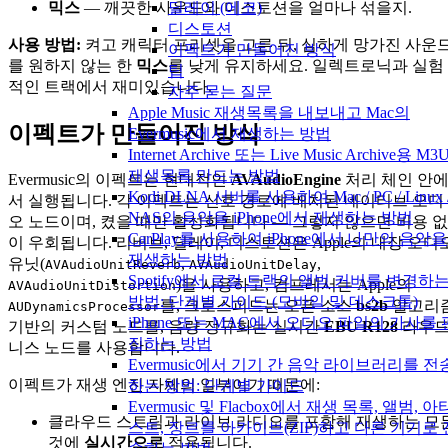
딜레이 (에코)
믹스
— 깨끗한 사운드와 디스토션을 얼마나 섞을지.
디스토션
사용 방법:
켜고 캐릭터 프리셋을 고른 뒤, 심하게 망가진 사운
이펙트가 만들어진 방식
를 원하지 않는 한
믹스
를 낮게 유지하세요. 일렉트로닉과 실험
팁
적인 트랙에서 재미있습니다.
자주 묻는 질문
Apple Music 재생목록을 내보내고 Mac의
이펙트가 만들어진 방식
Evermusic에서 재생하는 방법
Internet Archive 또는 Live Music Archive용 M3
재생목록 만드는 방법
Evermusic의 이펙트는 현대적인
AVAudioEngine
처리 체인 안
Kodi DLNA 서버를 사용하여 Mac / PC / Linux 
서 실행됩니다. 각 이펙트는 신호 경로에 배치된 네이티브 오디
NAS의 음악을 iPhone에서 재생하는 방법
오 노드이며, 켰을 때만 활성화됩니다 — 그렇지 않으면 비용 없
CarPlay를 사용하여 iPhone에서 나만의 음악을
이 우회됩니다. 리버브, 딜레이, 디스토션은 Apple의 내장 오디
재생하는 방법
유닛(
,
,
AVAudioUnitReverb
AVAudioUnitDelay
Spotify에서 로컬 트랙의 앨범 커버를 변경하
)을 사용하고, 컴프레서는 Apple의
AVAudioUnitDistortion
방법: 단계별 가이드 (모바일 및 데스크톱)
를, 크로스피드는 오픈 소스
bs2b
알고리
AUDynamicsProcessor
iPhone 또는 MAC에서 오디오 파일의 가사를 
기반의 커스텀 노드를, 음량 정규화는 실시간
EBU R128
라우
집하는 방법
니스 노드를 사용합니다.
Evermusic에서 기기 간 음악 라이브러리를 전
이펙트가 재생 엔진 자체의 일부이기 때문에:
하는 방법: 단계별 가이드
Evermusic 및 Flacbox에서 재생 목록, 앨범, 아
클라우드 스트림과 라이브 라디오를 포함해 재생하는 모
스트, 장르를 아카이브(ZIP)하고 다른 기기로 
것에
실시간으로
적용됩니다.