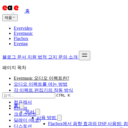
홈
제품
Evervideo
Evermusic
Flacbox
Evertag
블로그
문서
지원
법적 고지
문의
소개
페이지 목차
Evermusic 오디오 이펙트란?
오디오 이펙트를 여는 방법
각 이펙트 편집기의 작동 방식
CTRL K
음량 정규화
컴프레서
홈
리버브
문서
크로스피드
사용 방법
딜레이 (에코)
Flacbox에서 음향 효과와 DSP 사용법: 
디스토션