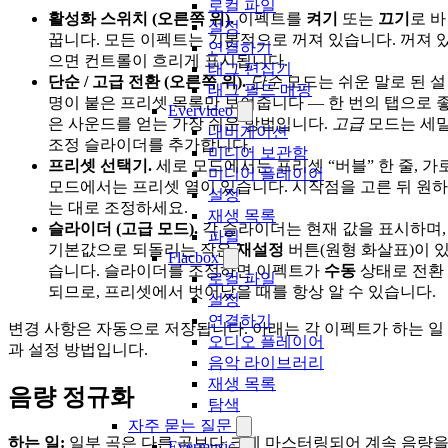
로컬 파일
활성화 스위치 (오른쪽 위).
이펙트를
켜기
또는
끄기
로 바
설정
꿉니다. 모든 이펙트는 기본적으로 꺼져 있습니다. 꺼져 
연결하기
으면 컨트롤이 흐리게 표시됩니다.
태그 편집기
단순 / 고급 전환 (오른쪽 위).
단순
모드는 쉬운 말로 된 설
태그 필드 매핑
명이 붙은 프리셋 목록만 보여줍니다 — 한 번의 탭으로 
Evervideo
은 사운드를 얻는 가장 쉬운 방법입니다.
고급
모드는 세
내비게이션
조정 슬라이더를 추가합니다.
미디어 보관함
프리셋 선택기.
세로 모드에서는 프리셋 “버블” 한 줄, 가
미디어 플레이어
모드에서는 프리셋 열이 있습니다. 시작점을 고른 뒤 원하
설정
는 대로 조정하세요.
재생 목록
슬라이더 (고급 모드).
각 슬라이더는 현재 값을 표시하며,
파일
기본값으로 되돌리는 작은
재설정
버튼(원형 화살표)이 
Flacbox
습니다. 슬라이더를 조정하면 이펙트가
수동
상태로 전환
로컬 파일
되므로, 프리셋에서 벗어났을 때를 항상 알 수 있습니다.
설정
연결하기
변경 사항은 자동으로 저장됩니다. 아래는 각 이펙트가 하는 일
오디오 플레이어
과 설정 방법입니다.
음악 라이브러리
재생 목록
음량 정규화
탐색
자주 묻는 질문
하는 일:
일부 곡은 다른 곡보다 크게 마스터링되어 계속 음량
Evermusic