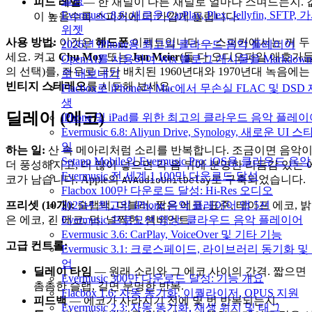
설명
피드 레벨
— 한 채널이 다른 채널로 얼마나 스며드는지. 
Evermusic 8.6: 새로운 CarPlay, Plex, Jellyfin, SFTP, 
이 높을수록 스피커에 더 가깝게 들립니다.
위젯
사용 방법:
이것은
헤드폰
이펙트입니다 — 스피커에서는 꺼 두
2026년 iPhone용 최고의 클라우드 음악 플레이어
세요. 켜고
Chu Moy
또는
Jan Meier
(둘 다 오디오파일 애호가
OpenAI를 사용하여 Wix 블로그 게시물을 Markdow
의 선택)를, 좌우로 극단 배치된 1960년대와 1970년대 녹음에는
로 내보내기
빈티지 스테레오
를 시도해 보세요.
Flacbox로 iPhone과 Mac에서 무손실 FLAC 및 DSD
생
딜레이 (에코)
iPhone 및 iPad를 위한 최고의 클라우드 음악 플레
Evermusic 6.8: Aliyun Drive, Synology, 새로운 UI 스
일
하는 일:
산 속 메아리처럼 소리를 반복합니다. 조금이면 음악
Setapp Mobile의 Evermusic Pro: iOS용 클라우드 음악
더 풍성해지고, 더 많이 넣으면 각 음 뒤에 분명한 리듬감 있는 
Evermusic 전 세계 1,100만 다운로드 달성
코가 남습니다. Apple의
로 구축되었습니다.
AVAudioUnitDelay
Flacbox 100만 다운로드 달성: Hi-Res 오디오
2025년 최고의 iPhone 음악 플레이어 앱 5선
프리셋 (10개):
슬랩백, 더블러, 짧은 에코, 표준, 테이프 에코, 밝
Evermusic 프로모션 영상: 클라우드 음악 플레이어
은 에코, 긴 에코, 덥, 널찍한, 앰비언트.
Evermusic 3.6: CarPlay, VoiceOver 및 기타 기능
고급 컨트롤:
Evermusic 3.1: 크로스페이드, 라이브러리 동기화 및
업
딜레이 타임
— 원래 소리와 그 에코 사이의 간격. 짧으면
Evermusic 300만 다운로드 달성: 기능 개요
촘촘한 슬랩, 길면 분명한 반복.
Flacbox 1.6: 자동 동기화, 이퀄라이저, OPUS 지원
피드백
— 에코가 사라지기 전에 몇 번 반복되는지.
Evermusic 2.3: 자동 동기화, 재생 위치 및 태그