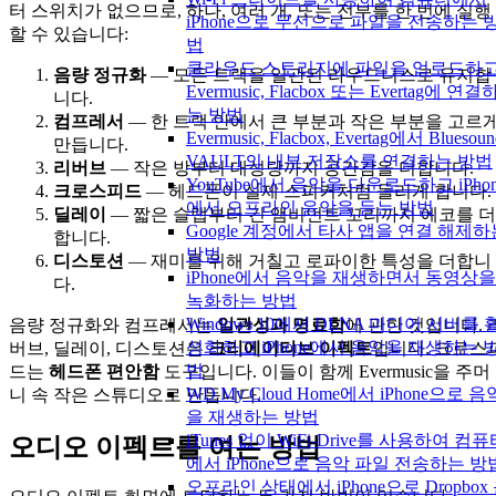
터 스위치가 없으므로, 하나, 여러 개, 또는 전부를 한 번에 실행
iPhone으로 무선으로 파일을 전송하는 
할 수 있습니다:
법
클라우드 스토리지에 파일을 업로드하
음량 정규화
— 모든 트랙을 일관된 라우드니스로 유지합
Evermusic, Flacbox 또는 Evertag에 연결
니다.
는 방법
컴프레서
— 한 트랙 안에서 큰 부분과 작은 부분을 고르
Evermusic, Flacbox, Evertag에서 Bluesoun
만듭니다.
VAULT의 내부 저장소를 연결하는 방법
리버브
— 작은 방부터 대성당까지 공간감을 더합니다.
YouTube에서 음악을 다운로드하고 iPhon
크로스피드
— 헤드폰이 실제 스피커처럼 들리게 합니다.
에서 오프라인 음악을 듣는 방법
딜레이
— 짧은 슬랩부터 긴 앰비언트 꼬리까지 에코를 더
Google 계정에서 타사 앱을 연결 해제하
합니다.
방법
디스토션
— 재미를 위해 거칠고 로파이한 특성을 더합니
iPhone에서 음악을 재생하면서 동영상을
다.
녹화하는 방법
Windows 10에서 DLNA 미디어 서버를 
음량 정규화와 컴프레서는
일관성과 명료함
에 관한 것입니다. 
성화하고 iPhone에서 음악을 재생하는 
버브, 딜레이, 디스토션은
크리에이티브 이펙트
입니다. 크로스
법
드는
헤드폰 편안함
도구입니다. 이들이 함께 Evermusic을 주머
WD My Cloud Home에서 iPhone으로 음
니 속 작은 스튜디오로 만듭니다.
을 재생하는 방법
iTunes 없이 WiFi-Drive를 사용하여 컴
오디오 이펙트를 여는 방법
에서 iPhone으로 음악 파일 전송하는 방
오프라인 상태에서 iPhone으로 Dropbox