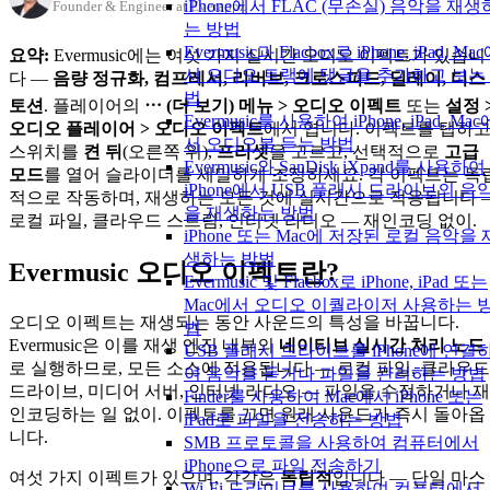
iPhone에서 FLAC (무손실) 음악을 재생
Founder & Engineer at Everappz
는 방법
Evermusic과 Flacbox로 iPhone, iPad, Ma
요약:
Evermusic에는 여섯 가지 실시간 오디오 이펙트가 있습니
서 오디오 트랙에 댓글을 추가하고 보는
다 —
음량 정규화, 컴프레서, 리버브, 크로스피드, 딜레이, 디스
법
토션
. 플레이어의
⋯ (더 보기) 메뉴 > 오디오 이펙트
또는
설정 
Evermusic를 사용하여 iPhone, iPad, Mac
오디오 플레이어 > 오디오 이펙트
에서 엽니다. 이펙트를 탭하
서 오디오북 듣는 방법
스위치를
켠 뒤
(오른쪽 위),
프리셋
을 고르고, 선택적으로
고급
Evermusic와 SanDisk iXpand를 사용하여
모드
를 열어 슬라이더를 세밀하게 조정하세요. 각 이펙트는 독
iPhone에서 USB 플래시 드라이브의 음
적으로 작동하며, 재생하는 모든 것에 실시간으로 적용됩니다 
을 재생하는 방법
로컬 파일, 클라우드 스트림, 인터넷 라디오 — 재인코딩 없이.
iPhone 또는 Mac에 저장된 로컬 음악을 
생하는 방법
Evermusic 오디오 이펙트란?
Evermusic 및 Flacbox로 iPhone, iPad 또는
Mac에서 오디오 이퀄라이저 사용하는 
오디오 이펙트는 재생되는 동안 사운드의 특성을 바꿉니다.
법
Evermusic은 이를 재생 엔진 내부의
네이티브 실시간 처리 노드
USB 플래시 드라이브를 iPhone에 연결
로 실행하므로, 모든 소스에 적용됩니다 — 로컬 파일, 클라우드
여 음악을 듣거나 파일을 관리하는 방법
드라이브, 미디어 서버, 인터넷 라디오 — 파일을 수정하거나 재
Finder를 사용하여 Mac에서 iPhone 또는
인코딩하는 일 없이. 이펙트를 끄면 원래 사운드가 즉시 돌아옵
iPad로 파일을 전송하는 방법
니다.
SMB 프로토콜을 사용하여 컴퓨터에서
iPhone으로 파일 전송하기
여섯 가지 이펙트가 있으며, 각각은
독립적
입니다 — 단일 마스
Wi-Fi 드라이브를 사용하여 컴퓨터에서