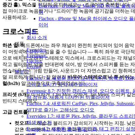
중간 홀
),
믹스
를 적당히 유지하세요 — 조금이면 충분합니다. 
Evervideo - iPhone 및 Mac용 HD 비디오 플레
접 마이크로 녹음했거나 “드라이"한 녹음에 공기감을 더하는 
어
사용하세요.
Flacbox - iPhone 및 Mac용 하이레스 오디오 
이어
크로스피드
지원
회사 소개
제품
하는 일:
헤드폰에서는 좌우 채널이 완전히 분리되어 있어 음악
Evervideo
이 머릿속에 갇힌 느낌을 줄 수 있습니다 — 특히 좌우로 극단적
Evermusic
으로 배치된 오래된 스테레오 믹스에서. 크로스피드는 각 채널
Flacbox
작고 필터링된 양을 반대편에 섞어, 방 안에서 스피커를 듣는 자
Evertag
연스러운 방식처럼 만들어, 사운드가 더 자연스럽고 긴 청취에
블로그
덜 피로하게 합니다. 잘 알려진
바우어 스테레오포닉-투-바이노
Flacbox 7.6: 새로운 BASS 오디오 엔진, 이펙트, DSP,
럴(bs2b)
알고리즘으로 구축되었습니다.
그리고 실시간 음악 비주얼라이저
Evermusic 8.7: 진정한 갭리스 재생, 오디오 이펙트, 
프리셋 (6개):
미묘하게, Chu Moy, 강하게, Jan Meier, 스피커 같은
량 정규화, 새롭게 디자인된 이퀄라이저
빈티지 스테레오.
Flacbox 7.4: 새로워진 CarPlay, Plex, Jellyfin, Subsonic
SFTP로 즐기는 고해상도 오디오
고급 컨트롤:
Evervideo 1.7: 새로운 Plex, Jellyfin, 클라우드 스트리
재생 제스처
컷오프
— 채널 간 블리드가 감쇠되기 시작하는 지점. 낮
Evertag 4.2: 새로운 클라우드 연결, 태그 편집기 설
값은 더 따뜻하고 뚜렷한 효과를 줍니다.