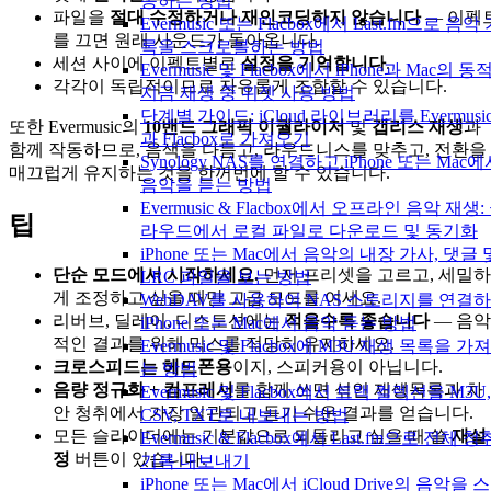
송하는 방법
파일을
절대 수정하거나 재인코딩하지 않습니다
— 이펙
Evermusic 또는 Flacbox에서 Last.fm으로 음악
를 끄면 원래 사운드가 돌아옵니다.
록을 스크로블하는 방법
세션 사이에 이펙트별로
설정을 기억합니다
.
Evermusic 및 Flacbox에서 iPhone과 Mac의 동
각각이 독립적이므로 자유롭게 조합할 수 있습니다.
지금 재생 중 위젯 사용 방법
단계별 가이드: iCloud 라이브러리를 Evermusi
또한 Evermusic의
10밴드 그래픽 이퀄라이저
및
갭리스 재생
과
과 Flacbox로 가져오기
함께 작동하므로, 음색을 다듬고, 라우드니스를 맞추고, 전환을
Synology NAS를 연결하고 iPhone 또는 Mac
매끄럽게 유지하는 것을 한꺼번에 할 수 있습니다.
음악을 듣는 방법
Evermusic & Flacbox에서 오프라인 음악 재생:
팁
라우드에서 로컬 파일로 다운로드 및 동기화
iPhone 또는 Mac에서 음악의 내장 가사, 댓글 
단순 모드에서 시작하세요.
먼저 프리셋을 고르고, 세밀하
LRC 파일을 보는 방법
게 조정하고 싶을 때만 고급 모드를 여세요.
WebDAV를 사용하여 NAS 스토리지를 연결
리버브, 딜레이, 디스토션에는
적을수록 좋습니다
— 음악
iPhone 또는 Mac에서 음악 듣는 방법
적인 결과를 위해 믹스를 적당히 유지하세요.
Evermusic 및 Flacbox에 M3U 재생 목록을 가
크로스피드는 헤드폰용
이지, 스피커용이 아닙니다.
는 방법
음량 정규화 + 컴프레서
를 함께 쓰면 섞인 재생목록과 차
Evermusic 및 Flacbox에서 트랙 컬렉션을 M3U,
안 청취에서 가장 일관되고 듣기 쉬운 결과를 얻습니다.
CSV, TXT로 내보내는 방법
모든 슬라이더에는 기본값으로 되돌리고 싶을 때 쓸
재설
Evermusic & Flacbox에서 Last.fm으로 전체 청
정
버튼이 있습니다.
기록 내보내기
iPhone 또는 Mac에서 iCloud Drive의 음악을 