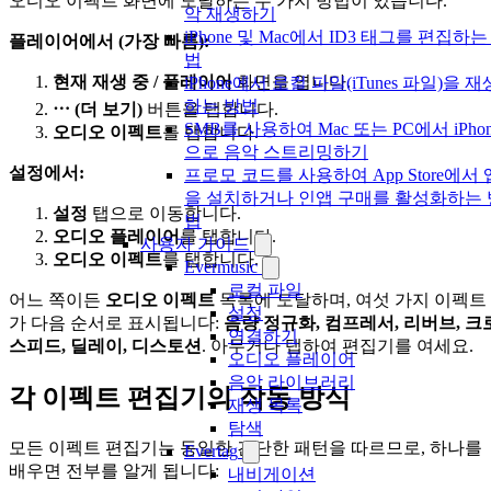
오디오 이펙트 화면에 도달하는 두 가지 방법이 있습니다.
악 재생하기
iPhone 및 Mac에서 ID3 태그를 편집하는
플레이어에서 (가장 빠름):
법
현재 재생 중 / 플레이어
화면을 엽니다.
iPhone에서 로컬 파일(iTunes 파일)을 재
하는 방법
⋯ (더 보기)
버튼을 탭합니다.
SMB를 사용하여 Mac 또는 PC에서 iPhon
오디오 이펙트
를 탭합니다.
으로 음악 스트리밍하기
설정에서:
프로모 코드를 사용하여 App Store에서 
을 설치하거나 인앱 구매를 활성화하는 
설정
탭으로 이동합니다.
법
오디오 플레이어
를 탭합니다.
사용자 가이드
오디오 이펙트
를 탭합니다.
Evermusic
로컬 파일
어느 쪽이든
오디오 이펙트
목록에 도달하며, 여섯 가지 이펙트
설정
가 다음 순서로 표시됩니다:
음량 정규화, 컴프레서, 리버브, 크
연결하기
스피드, 딜레이, 디스토션
. 아무거나 탭하여 편집기를 여세요.
오디오 플레이어
음악 라이브러리
각 이펙트 편집기의 작동 방식
재생 목록
탐색
모든 이펙트 편집기는 동일한 간단한 패턴을 따르므로, 하나를
Evertag
배우면 전부를 알게 됩니다:
내비게이션