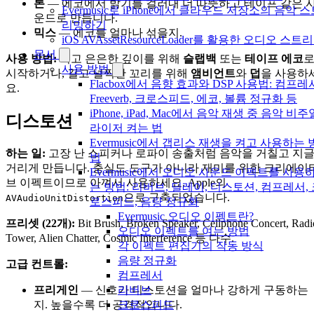
톤
— 에코에서 밝기를 걸러내 더 따뜻하고 테이프 같은 
Evermusic로 iPhone에서 클라우드 저장소의 음악 
운드로 만듭니다.
리밍하기
믹스
— 에코를 얼마나 섞을지.
iOS AVAssetResourceLoader를 활용한 오디오 스트
문서
사용 방법:
켜고 은은한 깊이를 위해
슬랩백
또는
테이프 에코
사용 방법
시작하거나, 길고 널찍한 꼬리를 위해
앰비언트
와
덥
을 사용하
Flacbox에서 음향 효과와 DSP 사용법: 컴프레
요.
Freeverb, 크로스피드, 에코, 볼륨 정규화 등
iPhone, iPad, Mac에서 음악 재생 중 음악 비주
디스토션
라이저 켜는 법
Evermusic에서 갭리스 재생을 켜고 사용하는 
하는 일:
고장 난 스피커나 로파이 송출처럼 음악을 거칠고 지
법
거리게 만듭니다. 충실도 도구가 아니라 재미를 위한 크리에이
Evermusic에서 오디오 사운드 이펙트를 사용
브 이펙트이므로 아껴서 사용하세요. Apple의
는 방법: 리버브, 딜레이, 디스토션, 컴프레서,
으로 구축되었습니다.
AVAudioUnitDistortion
로스피드, 음량 정규화
Evermusic 오디오 이펙트란?
프리셋 (22개):
Bit Brush, Broken Speaker, Cellphone Concert, Radi
오디오 이펙트를 여는 방법
Tower, Alien Chatter, Cosmic Interference 등 다수.
각 이펙트 편집기의 작동 방식
음량 정규화
고급 컨트롤:
컴프레서
리버브
프리게인
— 신호가 디스토션을 얼마나 강하게 구동하는
크로스피드
지. 높을수록 더 공격적입니다.