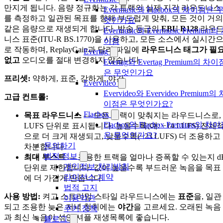
만지게 됩니다. 음량 정규화는 각 트랙의 실제 지각 라우드니스
Evermusic와 Flacbox의 차이점은 
를 측정하고 일관된 목표를 향해 부드럽게 맞춰, 모든 것이 거의
엇인가요
같은 음량으로 재생되게 합니다. 방송 등급의
EBU R128
라우
Evermusic와 Evermusic Premium의
니스 표준(ITU-R BS.1770)을 사용하고, 모든 소스에서 실시간
이점
로 작동하며, ReplayGain과 달리 파일에
라우드니스 태그가 필
Evertag
없고
오디오를 절대 변경하지 않습니다.
Evertag와 Evertag Premium의 차이
은 무엇인가요
프리셋:
약하게, 표준, 강하게, 야간.
Evervideo
Evervideo와 Evervideo Premium의 
고급 컨트롤:
이점은 무엇인가요?
Flacbox
목표 라우드니스
— 모든 트랙이 맞춰지는 라우드니스로,
Flacbox와 Flacbox Premium의 차
LUFS 단위로 표시됩니다. 높을수록(예: −14 LUFS) 전체
은 무엇인가요?
으로 더 크게 재생되고, 낮을수록(−23 LUFS) 더 조용하고
문의하기
차분합니다.
법적 정보
최대 부스트
— 조용한 트랙을 얼마나 증폭할 수 있는지 d
개인정보 처리방침
단위로 제한합니다. 값이 높을수록 부드러운 녹음을 목표
라이선스 계약
에 더 가깝게 만듭니다.
법적 고지
사용 방법:
켜고 스트리밍 스타일 라우드니스에는
표준
을, 일관
이용약관
되고 조용한 늦은 저녁 청취에는
야간
을 고르세요. 오래된 녹음
쿠키 정책
과 최신 녹음이 섞인 셔플 재생목록에 좋습니다.
블로그