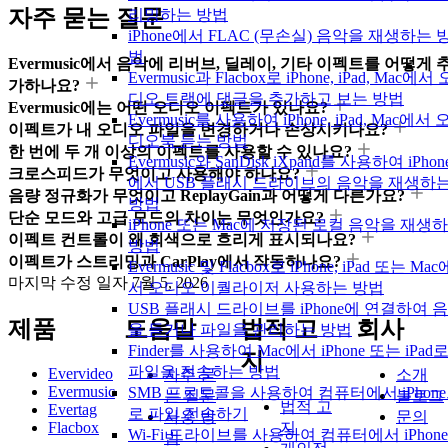
자주 묻는 질문
리밍하는 방법
iPhone에서 FLAC (무손실) 음악을 재생하는 
법
Evermusic에서 음악에 리버브, 딜레이, 기타 이펙트를 어떻게 
Evermusic과 Flacbox로 iPhone, iPad, Mac에서 
가하나요?
디오 트랙에 댓글을 추가하고 보는 방법
Evermusic에는 어떤 오디오 이펙트가 있나요?
Evermusic를 사용하여 iPhone, iPad, Mac에서 
이펙트가 내 오디오 파일을 변경하거나 손상시키나요?
디오북 듣는 방법
한 번에 두 개 이상의 이펙트를 사용할 수 있나요?
Evermusic와 SanDisk iXpand를 사용하여 iPhon
크로스피드가 무엇이고 사용해야 하나요?
에서 USB 플래시 드라이브의 음악을 재생하
음량 정규화가 무엇이고 ReplayGain과 어떻게 다른가요?
방법
단순 모드와 고급 모드의 차이는 무엇인가요?
iPhone 또는 Mac에 저장된 로컬 음악을 재생
이펙트 컨트롤이 왜 회색으로 흐리게 표시되나요?
방법
이펙트가 스트리밍과 CarPlay에서 작동하나요?
Evermusic 및 Flacbox로 iPhone, iPad 또는 Mac
마지막 수정 일자
7월 5, 2026
서 오디오 이퀄라이저 사용하는 방법
USB 플래시 드라이브를 iPhone에 연결하여 
제품
도움말
법적 고
회사
을 듣거나 파일을 관리하는 방법
Finder를 사용하여 Mac에서 iPhone 또는 iPad
지
파일을 전송하는 방법
Evervideo
자주 묻
소개
Evermusic
SMB 프로토콜을 사용하여 컴퓨터에서 iPhon
는 질문
블로그
법적 고
Evertag
로 파일 전송하기
사용 방
문의
Flacbox
지
Wi-Fi 드라이브를 사용하여 컴퓨터에서 iPhon
법