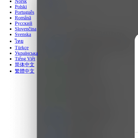
Norsk
Polski
Português
Română
Русский
Slovenčina
Svenska
ไทย
Türkçe
Українська
Tiếng Việt
简体中文
繁體中文