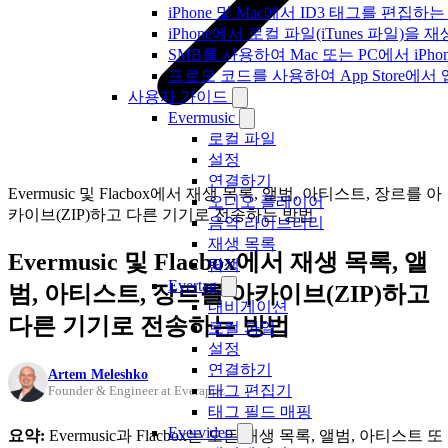
iPhone 및 Mac에서 ID3 태그를 편집하
iPhone에서 로컬 파일(iTunes 파일)을
SMB를 사용하여 Mac 또는 PC에서 iP
프로모 코드를 사용하여 App Store
사용자 가이드
Evermusic
로컬 파일
설정
연결하기
Evermusic 및 Flacbox에서 재생 목록, 앨범, 아티스트, 장르를 아
오디오 플레이어
카이브(ZIP)하고 다른 기기로 전송하는 방법
음악 라이브러리
재생 목록
Evermusic 및 Flacbox에서 재생 목록, 앨
탐색
Evertag
범, 아티스트, 장르를 아카이브(ZIP)하고
내비게이션
다른 기기로 전송하는 방법
로컬 파일
설정
연결하기
Artem Meleshko
태그 편집기
Founder & Engineer at Everappz
태그 필드 매핑
Evervideo
요약:
Evermusic과 Flacbox는 모든 재생 목록, 앨범, 아티스트 또