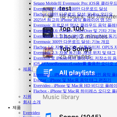
Setapp Mobile의 Evermusic Pro: iOS용 클라
Evermusic 전 세계 1,100만 다운로드 달성
Flacbox 100만 다운로드 달성: Hi-Res 오디오
2025년 최고의 iPhone 음악 플레이어 앱 5선
Evermusic 프로모션 영상: 클라우드 음악 플
Evermusic 3.6: CarPlay, VoiceOver 및 기타 기능
Evermusic 3.1: 크로스페이드, 라이브러리 동
Evermusic 300만 다운로드 달성: 기능 개요
Flacbox 1.6: 자동 동기화, 이퀄라이저, OPUS
Evermusic 2.3: 자동 동기화, 재생 위치 및 태그
Evermusic로 iPhone에서 클라우드 저장소
iOS AVAssetResourceLoader를 활용한 오디
제품
Evermusic - iPhone 및 Mac용 오프라인 음악
Evertag - iPhone 및 Mac용 음악 태그 편집기
Evervideo - iPhone 및 Mac용 HD 비디오 플레
Flacbox - iPhone 및 Mac용 하이레스 오디오
지원
회사 소개
제품
Evervideo