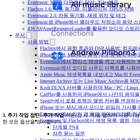
Evermusic 300만 다운로드 달성: 기능 개요
Flacbox 1.6: 자동 동기화, 이퀄라이저, OPUS 지원
Evermusic 2.3: 자동 동기화, 재생 위치 및 태그
Evermusic로 iPhone에서 클라우드 저장소의 음악
iOS AVAssetResourceLoader를 활용한 오디오 스트
문서
사용 방법
Flacbox에서 음향 효과와 DSP 사용법: 컴프레서
iPhone, iPad, Mac에서 음악 재생 중 음악 
Evermusic에서 갭리스 재생을 켜고 사용하는
Evermusic에서 오디오 사운드 이펙트를 사용
Apple Music 재생목록을 내보내고 Mac의 Ev
Internet Archive 또는 Live Music Archi
Kodi DLNA 서버를 사용하여 Mac / PC / Li
CarPlay를 사용하여 iPhone에서 나만의 음
Spotify에서 로컬 트랙의 앨범 커버를 변경하
iPhone 또는 MAC에서 오디오 파일의 가사를
Evermusic에서 기기 간 음악 라이브러리를 
3. 추가 작업 접근:
추가 작업
버튼(점 세 개)을 탭하여 사용 가능
Evermusic 및 Flacbox에서 재생 목록, 
한 모든 옵션을 표시합니다.
단계별 안내
자주 묻는 질문