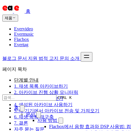
홈
제품
Evervideo
Evermusic
Flacbox
Evertag
블로그
문서
지원
법적 고지
문의
소개
페이지 목차
단계별 안내
1. 재생 목록 아카이브하기
2. 아카이브 진행 상황 모니터링
CTRL K
3. 생성된 아카이브 보기
4. 생성된 아카이브 사용하기
홈
5. 새 기기에서 아카이브 전송 및 가져오기
문서
6. 재생 목록 재구축
사용 방법
7. 결론
Flacbox에서 음향 효과와 DSP 사용법: 컴
자주 묻는 질문