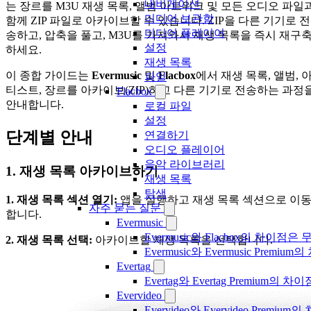
내비게이션
는 장르를 M3U 재생 목록, 앨범 아트워크 및 모든 오디오 파일
미디어 보관함
함께 ZIP 파일로 아카이브할 수 있습니다. ZIP을 다른 기기로 전
미디어 플레이어
송하고, 압축을 풀고, M3U를 가져와서 재생 목록을 즉시 재구
설정
하세요.
재생 목록
이 종합 가이드는
Evermusic
및
Flacbox
에서 재생 목록, 앨범, 
파일
티스트, 장르를 아카이브(ZIP)하고 다른 기기로 전송하는 과정
Flacbox
안내합니다.
로컬 파일
설정
단계별 안내
연결하기
오디오 플레이어
음악 라이브러리
1. 재생 목록 아카이브하기
재생 목록
탐색
1. 재생 목록 섹션 열기:
앱을 실행하고 재생 목록 섹션으로 이
자주 묻는 질문
합니다.
Evermusic
Evermusic와 Flacbox의 차이점
2. 재생 목록 선택:
아카이브할 재생 목록을 선택합니다.
Evermusic와 Evermusic Premiu
Evertag
Evertag와 Evertag Premium
Evervideo
Evervideo와 Evervideo Prem