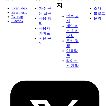
지
Evervideo
자주 묻
소개
Evermusic
는 질문
블로그
법적 고
Evertag
사용 방
문의
Flacbox
지
법
개인정
사용자
보 처리
가이드
방침
지원 문
쿠키 정
의
책
이용약
관
라이선
스 계약