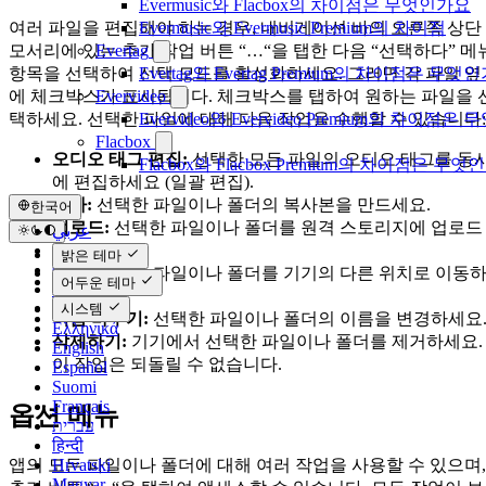
Evermusic와 Flacbox의 차이점은 무엇인가요
여러 파일을 편집해야 하는 경우, 내비게이션 바의 오른쪽 상단
Evermusic와 Evermusic Premium의 차이점
모서리에 있는 추가 작업 버튼 “…“을 탭한 다음 “선택하다” 메
Evertag
항목을 선택하여 선택 모드를 활성화하세요. 그러면 각 파일 옆
Evertag와 Evertag Premium의 차이점은 무엇
에 체크박스가 표시됩니다. 체크박스를 탭하여 원하는 파일을 
Evervideo
택하세요. 선택한 파일에 대해 다음 작업을 수행할 수 있습니다:
Evervideo와 Evervideo Premium의 차이점
Flacbox
오디오 태그 편집:
선택한 모든 파일의 오디오 태그를 동
Flacbox와 Flacbox Premium의 차이점은 무엇
에 편집하세요 (일괄 편집).
복사:
선택한 파일이나 폴더의 복사본을 만드세요.
한국어
업로드:
선택한 파일이나 폴더를 원격 스토리지에 업로드
عربي
Català
하세요.
밝은 테마
Čeština
이동:
선택한 파일이나 폴더를 기기의 다른 위치로 이동
어두운 테마
Dansk
세요.
Deutsch
시스템
이름 바꾸기:
선택한 파일이나 폴더의 이름을 변경하세요
Ελληνικά
삭제하기:
기기에서 선택한 파일이나 폴더를 제거하세요.
English
이 작업은 되돌릴 수 없습니다.
Español
Suomi
Français
옵션 메뉴
עברית
हिन्दी
앱의 모든 파일이나 폴더에 대해 여러 작업을 사용할 수 있으며,
Hrvatski
Magyar