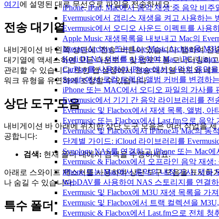
여기
에 설명된 대로 무선으로 파일을 전송하세요.
iPhone, iPad, Mac에서 음악 재생 중 음악 
Evermusic에서 갭리스 재생을 켜고 사용하는
전송 대기열
Evermusic에서 오디오 사운드 이펙트를 사용
Apple Music 재생목록을 내보내고 Mac의 Ev
Internet Archive 또는 Live Music Archi
내비게이션 바 왼쪽 상단에 ‘전송’ 버튼이 있습니다. 탭하여 전
Kodi DLNA 서버를 사용하여 Mac / PC / Li
대기열에 액세스하면 모든 다운로드 및 업로드를 모니터링하고
CarPlay를 사용하여 iPhone에서 나만의 음
관리할 수 있습니다. 또한 앱 설정에서 전송 대기열 속도와 네트
Spotify에서 로컬 트랙의 앨범 커버를 변경하
워크 유형을 유연하게 조정할 수 있습니다.
iPhone 또는 MAC에서 오디오 파일의 가사를
Evermusic에서 기기 간 음악 라이브러리를 
상단 도구 모음
Evermusic 및 Flacbox에서 재생 목록, 
Evermusic 또는 Flacbox에서 Last.fm으
내비게이션 바 아래에 위치한 상단 도구 모음은 여러 작업을 제
Evermusic 및 Flacbox에서 iPhone과 Mac
공합니다:
단계별 가이드: iCloud 라이브러리를 Evermusi
Synology NAS를 연결하고 iPhone 또는 Ma
검색:
현재 폴더 내에서 검색을 수행하세요.
Evermusic & Flacbox에서 오프라인 음
iPhone 또는 Mac에서 음악의 내장 가사, 댓글
아래로 스와이프 제스처를 사용하여 상단 도구 모음을 표시하
WebDAV를 사용하여 NAS 스토리지를 연결하고 
나 숨길 수 있습니다.
Evermusic 및 Flacbox에 M3U 재생 목록을 
Evermusic 및 Flacbox에서 트랙 컬렉션을 M3
특수 폴더
Evermusic & Flacbox에서 Last.fm으로 전