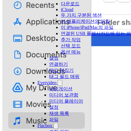
다운로드
iCloud
두 가지 구분된 섹션
이 애플리케이션의 파일
이 iPhone/iPad/Mac의 파일
연결된 USB 플래시카드에 있는 
추가 작업
선택 모드
옵션 메뉴
설정
연결하기
태그 편집기
태그 필드 매핑
Evervideo
내비게이션
미디어 보관함
미디어 플레이어
설정
재생 목록
파일
Flacbox