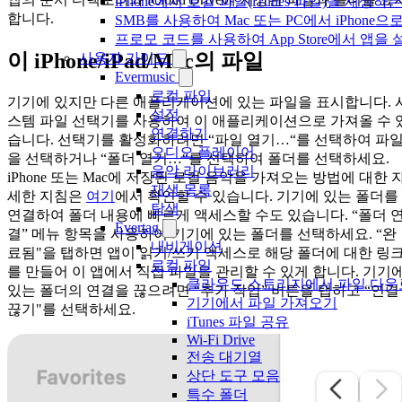
iPhone에서 로컬 파일(iTunes 파일)을 재생하
합니다.
SMB를 사용하여 Mac 또는 PC에서 iPhon
프로모 코드를 사용하여 App Store에서 앱
이 iPhone/iPad/Mac의 파일
사용자 가이드
Evermusic
로컬 파일
기기에 있지만 다른 애플리케이션에 있는 파일을 표시합니다. 
설정
스템 파일 선택기를 사용하여 이 애플리케이션으로 가져올 수 
연결하기
습니다. 선택기를 활성화하려면 “파일 열기…“를 선택하여 파
오디오 플레이어
을 선택하거나 “폴더 열기…“를 선택하여 폴더를 선택하세요.
음악 라이브러리
iPhone 또는 Mac에 저장된 로컬 음악을 가져오는 방법에 대한 
재생 목록
세한 지침은
여기
에서 확인할 수 있습니다. 기기에 있는 폴더를
탐색
연결하여 폴더 내용에 빠르게 액세스할 수도 있습니다. “폴더 
Evertag
결” 메뉴 항목을 사용하여 기기에 있는 폴더를 선택하세요. “완
내비게이션
료됨"을 탭하면 앱이 읽기/쓰기 액세스로 해당 폴더에 대한 링
로컬 파일
를 만들어 이 앱에서 직접 파일을 관리할 수 있게 합니다. 기기
클라우드 스토리지에서 파일 다운
있는 폴더의 연결을 끊으려면 “추가 작업” 버튼을 탭하고 “연결
기기에서 파일 가져오기
끊기"를 선택하세요.
iTunes 파일 공유
Wi-Fi Drive
전송 대기열
상단 도구 모음
특수 폴더