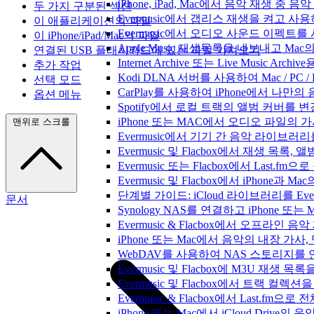
iPhone, iPad, Mac에서 음악 재생 중
두 가지 구분된 섹션
Evermusic에서 갭리스 재생을 켜고 사
이 애플리케이션의 파일
Evermusic에서 오디오 사운드 이펙트
이 iPhone/iPad/Mac의 파일
Apple Music 재생목록을 내보내고 Mac
연결된 USB 플래시카드에 있는 파일 가져오기
Internet Archive 또는 Live Music A
추가 작업
Kodi DLNA 서버를 사용하여 Mac / PC 
선택 모드
CarPlay를 사용하여 iPhone에서 나만
옵션 메뉴
Spotify에서 로컬 트랙의 앨범 커버를 
iPhone 또는 MAC에서 오디오 파일의
맨위로 스크롤
Evermusic에서 기기 간 음악 라이브
Evermusic 및 Flacbox에서 재생 목
Evermusic 또는 Flacbox에서 Last
Evermusic 및 Flacbox에서 iPhone
단계별 가이드: iCloud 라이브러리를 Ever
문서
Synology NAS를 연결하고 iPhone 또
Evermusic & Flacbox에서 오프라
iPhone 또는 Mac에서 음악의 내장 가사
WebDAV를 사용하여 NAS 스토리지를 연
Evermusic 및 Flacbox에 M3U 재생 
Evermusic 및 Flacbox에서 트랙 컬렉션
Evermusic & Flacbox에서 Last.fm
iPhone 또는 Mac에서 iCloud Driv