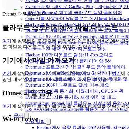
Evertag 4.2: 새로운 클라우드 연결, 태그 편집기 설
Evermusic 8.6: 새로운 CarPlay, Plex, Jellyfin, SFTP
2026년 iPhone용 최고의 클라우드 음악 플레이어
Evertag 다운로드 화면
OpenAI를 사용하여 Wix 블로그 게시물을 Markdo
Flacbox로 iPhone과 Mac에서 무손실 FLAC 및 DSD
클라우드 스토리지에서 파일 다운로드
iPhone 및 iPad를 위한 최고의 클라우드 음악 플레
Evermusic 6.8: Aliyun Drive, Synology, 새로운 UI 
여기
에 설명된 대로 연결된 클라우드 스토리지 서비스에서 오
Setapp Mobile의 Evermusic Pro: iOS용 클라우드 음악
오 파일을 다운로드하여 앱에 추가할 수 있습니다.
Evermusic 전 세계 1,100만 다운로드 달성
Flacbox 100만 다운로드 달성: Hi-Res 오디오
기기에서 파일 가져오기
2025년 최고의 iPhone 음악 플레이어 앱 5선
Evermusic 프로모션 영상: 클라우드 음악 플레이어
Evermusic 3.6: CarPlay, VoiceOver 및 기타 기능
여기
에 설명된 대로 기기에서 파일을 쉽게 가져오거나
여기
에 
Evermusic 3.1: 크로스페이드, 라이브러리 동기화 및
명된 대로 연결된 USB 드라이브에서 가져올 수 있습니다.
Evermusic 300만 다운로드 달성: 기능 개요
Flacbox 1.6: 자동 동기화, 이퀄라이저, OPUS 지원
iTunes 파일 공유
Evermusic 2.3: 자동 동기화, 재생 위치 및 태그
Evermusic로 iPhone에서 클라우드 저장소의 음악
여기
에 설명된 대로 케이블 연결을 사용하여 파일을 전송하세요
iOS AVAssetResourceLoader를 활용한 오디오 스트
문서
Wi-Fi Drive
사용 방법
Flacbox에서 음향 효과와 DSP 사용법: 컴프레서