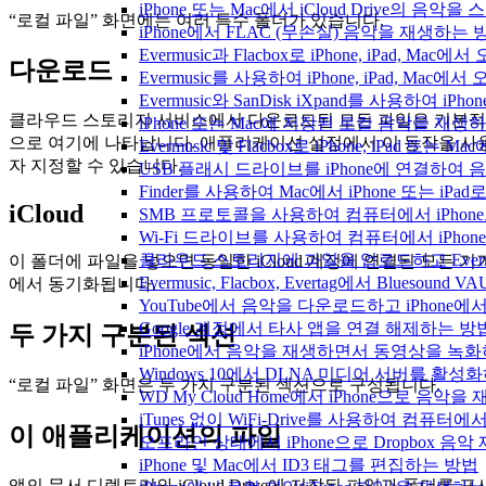
iPhone 또는 Mac에서 iCloud Drive의 음
“로컬 파일” 화면에는 여러 특수 폴더가 있습니다.
iPhone에서 FLAC (무손실) 음악을 재생하는 
Evermusic과 Flacbox로 iPhone, iPad
다운로드
Evermusic를 사용하여 iPhone, iPad, Mac
Evermusic와 SanDisk iXpand를 사용하
클라우드 스토리지 서비스에서 다운로드된 모든 파일은 기본적
iPhone 또는 Mac에 저장된 로컬 음악을 재생
으로 여기에 나타납니다. 애플리케이션 설정에서 이 동작을 사
Evermusic 및 Flacbox로 iPhone, iPa
자 지정할 수 있습니다.
USB 플래시 드라이브를 iPhone에 연결하여
Finder를 사용하여 Mac에서 iPhone 또는 i
iCloud
SMB 프로토콜을 사용하여 컴퓨터에서 iPhon
Wi-Fi 드라이브를 사용하여 컴퓨터에서 iPh
클라우드 스토리지에 파일을 업로드하고 Evermusic
이 폴더에 파일을 넣으면 동일한 iCloud 계정에 연결된 모든 기
Evermusic, Flacbox, Evertag에서 Blue
에서 동기화됩니다.
YouTube에서 음악을 다운로드하고 iPhone
Google 계정에서 타사 앱을 연결 해제하는 방
두 가지 구분된 섹션
iPhone에서 음악을 재생하면서 동영상을 녹
Windows 10에서 DLNA 미디어 서버를 활성
“로컬 파일” 화면은 두 가지 구분된 섹션으로 구성됩니다.
WD My Cloud Home에서 iPhone으로 음악
iTunes 없이 WiFi-Drive를 사용하여 컴퓨터
이 애플리케이션의 파일
오프라인 상태에서 iPhone으로 Dropbox 음
iPhone 및 Mac에서 ID3 태그를 편집하는 방법
앱의 문서 디렉토리와 iCloud Drive에 저장된 파일과 폴더를 표