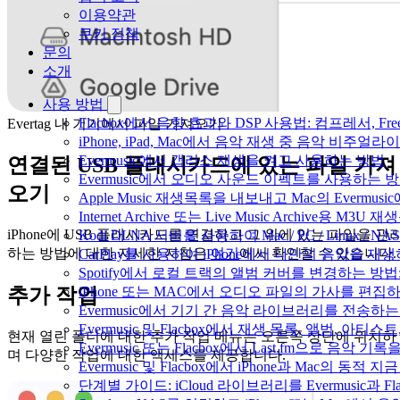
이용약관
쿠키 정책
문의
소개
사용 방법
Flacbox에서 음향 효과와 DSP 사용법: 컴프레서, Fr
Evertag 내 기기에서 파일 가져오기
iPhone, iPad, Mac에서 음악 재생 중 음악 비주얼라
Evermusic에서 갭리스 재생을 켜고 사용하는 방법
연결된 USB 플래시카드에 있는 파일 가져
Evermusic에서 오디오 사운드 이펙트를 사용하는 
오기
Apple Music 재생목록을 내보내고 Mac의 Evermu
Internet Archive 또는 Live Music Archive용 M
iPhone에 USB 플래시카드를 연결하고 그 위에 있는 파일을 관
Kodi DLNA 서버를 사용하여 Mac / PC / Linux /
하는 방법에 대한 자세한 지침은
여기
에서 확인할 수 있습니다.
CarPlay를 사용하여 iPhone에서 나만의 음악을 재
Spotify에서 로컬 트랙의 앨범 커버를 변경하는 방
iPhone 또는 MAC에서 오디오 파일의 가사를 편집
추가 작업
Evermusic에서 기기 간 음악 라이브러리를 전송하
Evermusic 및 Flacbox에서 재생 목록, 앨범, 
현재 열린 폴더에 대한 추가 작업 메뉴는 오른쪽 상단에 위치하
Evermusic 또는 Flacbox에서 Last.fm으로 음악
며 다양한 작업에 대한 액세스를 제공합니다.
Evermusic 및 Flacbox에서 iPhone과 Mac의 동적
단계별 가이드: iCloud 라이브러리를 Evermusic과 F