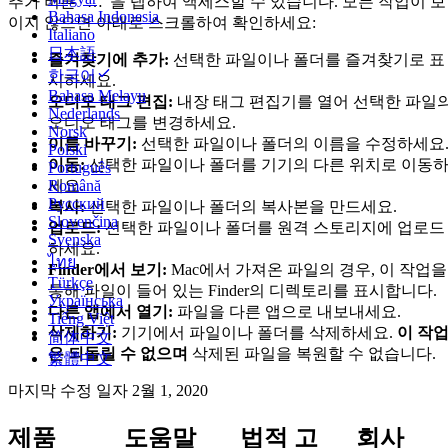
추가 버튼 “…“을 탭하여 액세스할 수 있습니다. 모든 작업이 보
Bahasa Indonesia
이지 않으면 아래로 스크롤하여 확인하세요:
Italiano
日本語
즐겨찾기에 추가:
선택한 파일이나 폴더를 즐겨찾기로 표
한국어
시하세요.
Bahasa Melayu
오디오 태그 편집:
내장 태그 편집기를 열어 선택한 파일
Nederlands
오디오 태그를 변경하세요.
Norsk
이름 바꾸기:
선택한 파일이나 폴더의 이름을 수정하세요
Polski
이동:
선택한 파일이나 폴더를 기기의 다른 위치로 이동
Português
세요.
Română
Русский
복사:
선택한 파일이나 폴더의 복사본을 만드세요.
Slovenčina
업로드:
선택한 파일이나 폴더를 원격 스토리지에 업로드
Svenska
하세요.
ไทย
Finder에서 보기:
Mac에서 가져온 파일의 경우, 이 작업을
Türkçe
통해 파일이 들어 있는 Finder의 디렉토리를 표시합니다.
Українська
다른 앱에서 열기:
파일을 다른 앱으로 내보내세요.
Tiếng Việt
삭제하기:
기기에서 파일이나 폴더를 삭제하세요.
이 작
简体中文
은 되돌릴 수 없으며
삭제된 파일을 복원할 수 없습니다.
繁體中文
마지막 수정 일자
2월 1, 2020
제품
도움말
법적 고
회사