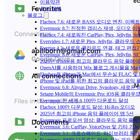
이용약관
쿠키 정책
블로그
Flacbox 7.6: 새로운 BASS 오디오 엔진, 
Evermusic 8.7: 진정한 갭리스 재생, 오
Flacbox 7.4: 새로워진 CarPlay, Plex, Jelly
Evervideo 1.7: 새로운 Plex, Jellyfin, 
Evertag 4.2: 새로운 클라우드 연결, 태그 편
Evermusic 8.6: 새로운 CarPlay, Plex, Jellyfin
2026년 iPhone용 최고의 클라우드 음악 플레
OpenAI를 사용하여 Wix 블로그 게시물을 Ma
Flacbox로 iPhone과 Mac에서 무손실 FLAC 및
iPhone 및 iPad를 위한 최고의 클라우드 음악
Evermusic 6.8: Aliyun Drive, Synology, 새로
Setapp Mobile의 Evermusic Pro: iOS용 클라
Evermusic 전 세계 1,100만 다운로드 달성
Flacbox 100만 다운로드 달성: Hi-Res 오디오
2025년 최고의 iPhone 음악 플레이어 앱 5선
Evermusic 프로모션 영상: 클라우드 음악 플
Evermusic 3.6: CarPlay, VoiceOver 및 기타 기능
Evermusic 3.1: 크로스페이드, 라이브러리 동
Evermusic 300만 다운로드 달성: 기능 개요