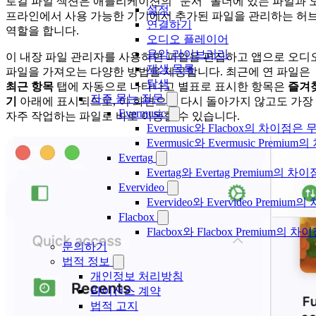
로컬 파일 섹션은 애플리케이션의 “문서” 폴더에 있는 파일과 
설정
프라인에서 사용 가능한 기기에서 추가된 파일을 관리하는 허
연결하기
역할을 합니다.
오디오 플레이어
음악 라이브러리
이 내장 파일 관리자를 사용하면 파일을 편집하고 앱으로 오디
재생 목록
파일을 가져오는 다양한 방법을 제공합니다. 최근에 연 파일은
탐색
최근 항목
탭에 자동으로 나타나고 별표로 표시한 항목은
즐겨
자주 묻는 질문
기
아래에 표시되므로, 이 화면으로 다시 돌아가지 않고도 가장
Evermusic
자주 작업하는 파일로 바로 이동할 수 있습니다.
Evermusic와 Flacbox의 차이점
Evermusic와 Evermusic Premiu
Evertag
Evertag와 Evertag Premium
Evervideo
Evervideo와 Evervideo Prem
Flacbox
Flacbox와 Flacbox Premium
문의하기
법적 정보
개인정보 처리방침
라이선스 계약
법적 고지