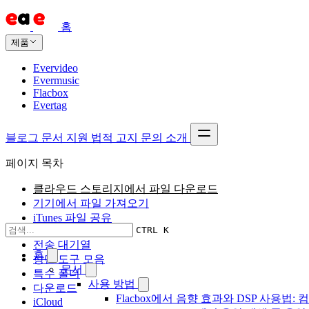
홈
제품
Evervideo
Evermusic
Flacbox
Evertag
블로그
문서
지원
법적 고지
문의
소개
페이지 목차
클라우드 스토리지에서 파일 다운로드
기기에서 파일 가져오기
iTunes 파일 공유
CTRL K
Wi-Fi Drive
전송 대기열
홈
상단 도구 모음
문서
특수 폴더
사용 방법
다운로드
Flacbox에서 음향 효과와 DSP 사용법: 컴
iCloud