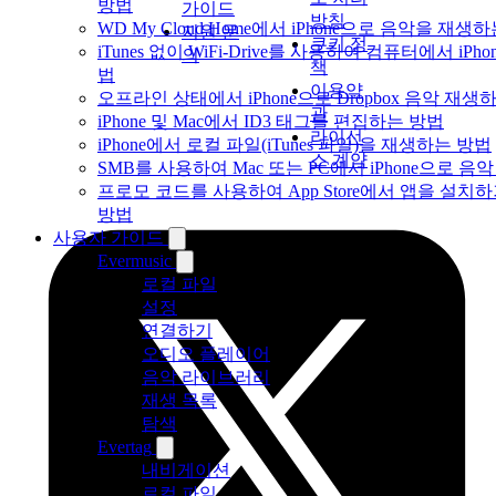
방법
가이드
방침
WD My Cloud Home에서 iPhone으로 음악을 재생
지원 문
쿠키 정
iTunes 없이 WiFi-Drive를 사용하여 컴퓨터에서 i
의
책
법
이용약
오프라인 상태에서 iPhone으로 Dropbox 음악 재생
관
iPhone 및 Mac에서 ID3 태그를 편집하는 방법
라이선
iPhone에서 로컬 파일(iTunes 파일)을 재생하는 방법
스 계약
SMB를 사용하여 Mac 또는 PC에서 iPhone으로 
프로모 코드를 사용하여 App Store에서 앱을 설
방법
사용자 가이드
Evermusic
로컬 파일
설정
연결하기
오디오 플레이어
음악 라이브러리
재생 목록
탐색
Evertag
내비게이션
로컬 파일