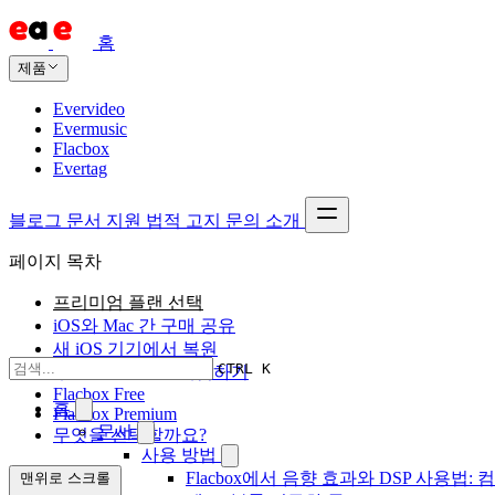
홈
제품
Evervideo
Evermusic
Flacbox
Evertag
블로그
문서
지원
법적 고지
문의
소개
페이지 목차
프리미엄 플랜 선택
iOS와 Mac 간 구매 공유
새 iOS 기기에서 복원
CTRL K
무료로 Premium 체험하기
Flacbox Free
홈
Flacbox Premium
문서
무엇을 선택할까요?
사용 방법
Flacbox에서 음향 효과와 DSP 사용법: 컴
맨위로 스크롤