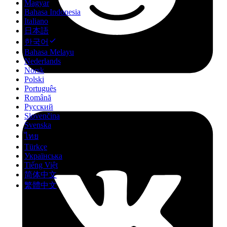
Magyar
Bahasa Indonesia
Italiano
日本語
한국어
Bahasa Melayu
Nederlands
Norsk
Polski
Português
Română
Русский
Slovenčina
Svenska
ไทย
Türkçe
Українська
Tiếng Việt
简体中文
繁體中文