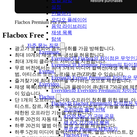
로컬 파일
설정
연결하기
오디오 플레이어
Flacbox Premium For Free
음악 라이브러리
재생 목록
Flacbox Free
탐색
자주 묻는 질문
광고가 포함되어 음악 청취를 가끔 방해합니다.
Evermusic
최대 10개의 재생 목록 생성을 허용합니다.
Evermusic와 Flacbox의 차이점은 무엇
최대 3개의 클라우드 서비스를 지원합니다.
Evermusic와 Evermusic Premium의 차이
무료 버전에서는 최대 3개의 미디어 컬렉션(재생 목록, 앨
Evertag
범, 아티스트 또는 장르)을 보관(ZIP)할 수 있습니다.
Evertag와 Evertag Premium의 차이점
즐겨찾기에 최대 100곡을 추가하는 것으로 제한됩니다.
Evervideo
재생 목록(최대 1,000곡)과 플레이어 큐(최대 750곡)에 제
Evervideo와 Evervideo Premium의
이 있습니다.
Flacbox
단 1개의 오프라인 폴더와 오프라인 청취를 위한 앨범, 아
Flacbox와 Flacbox Premium의 차이
티스트, 장르, 재생 목록, 작곡가 다운로드 기능을 포함한
프리미엄 플랜 선택
제한된 오프라인 기능을 제공합니다.
iOS와 Mac 간 구매 공유
하루 20건의 자동 태그 검색 요청을 제공합니다.
새 iOS 기기에서 복원
하루 20건의 앨범 아트 검색 요청을 제공합니다.
무료로 Premium 체험하기
하루 5건의 미디어 컬렉션(재생 목록, 앨범, 아티스트, 장
Flacbox Free