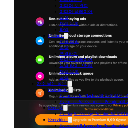
미디어 보관함
미디어 플레이어
설정
재생 목록
파일
Flacbox
로컬 파일
설정
연결하기
오디오 플레이어
음악 라이브러리
재생 목록
탐색
자주 묻는 질문
Evermusic
Evermusic와 Flacbox의 차이점
Evermusic와 Evermusic Premiu
Evertag
Evertag와 Evertag Premium
Evervideo
Evervideo와 Evervideo Prem