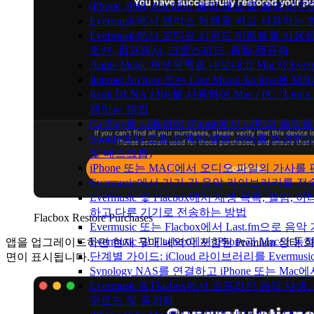
iPhone, iPad, Mac에서 음악 재생 중 음악 
Evermusic에서 갭리스 재생을 켜고 사용하는
Evermusic에서 오디오 사운드 이펙트를 사용
토션, 컴프레서, 크로스피드, 음량 정규화
Apple Music 재생목록을 내보내고 Mac의 Ev
Internet Archive 또는 Live Music Archi
Kodi DLNA 서버를 사용하여 Mac / PC / Linu
생하는 방법
CarPlay를 사용하여 iPhone에서 나만의 음
Spotify에서 로컬 트랙의 앨범 커버를 변경하
및 데스크톱)
iPhone 또는 MAC에서 오디오 파일의 가사를
Evermusic에서 기기 간 음악 라이브러리를 
Evermusic 및 Flacbox에서 재생 목록, 앨범,
하고 다른 기기로 전송하는 방법
Flacbox Restore Purchases
Evermusic 또는 Flacbox에서 Last.fm으
Evermusic 및 Flacbox에서 iPhone과 Mac
앱을 업그레이드하면 현재 구매 내역이 포함된 Premium 상태 
단계별 가이드: iCloud 라이브러리를 Evermusi
면이 표시됩니다.
Synology NAS를 연결하고 iPhone 또는 Ma
Evermusic & Flacbox에서 오프라인 음악 
운로드 및 동기화