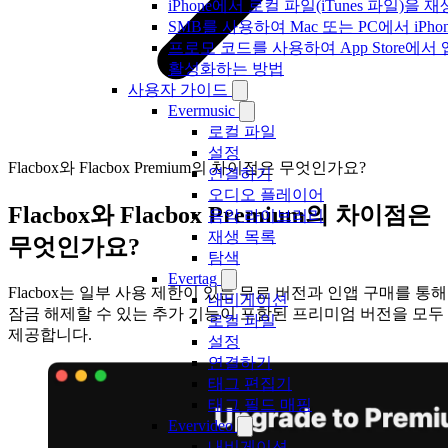
iPhone에서 로컬 파일(iTunes 파일)을
SMB를 사용하여 Mac 또는 PC에서 iP
프로모 코드를 사용하여 App Store에
활성화하는 방법
사용자 가이드
Evermusic
로컬 파일
설정
Flacbox와 Flacbox Premium의 차이점은 무엇인가요?
연결하기
오디오 플레이어
Flacbox와 Flacbox Premium의 차이점은
음악 라이브러리
재생 목록
무엇인가요?
탐색
Evertag
Flacbox는 일부 사용 제한이 있는 무료 버전과 인앱 구매를 통해
내비게이션
잠금 해제할 수 있는 추가 기능이 포함된 프리미엄 버전을 모두
로컬 파일
제공합니다.
설정
연결하기
태그 편집기
태그 필드 매핑
Evervideo
내비게이션