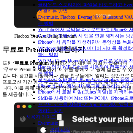
클라우드 스토리지에 파일을 업로드하고 Evermusic,
연결하는 방법
Evermusic, Flacbox, Evertag에서 Blues
는 방법
YouTube에서 음악을 다운로드하고 iPhone
Google 계정에서 타사 앱을 연결 해제하는 방
Flacbox You Are Using Premium
iPhone에서 음악을 재생하면서 동영상을 녹
무료로 Premium 체험하기
Windows 10에서 DLNA 미디어 서버를 활성화
하는 방법
WD My Cloud Home에서 iPhone으로 음악
또한
‘무료로 Premium 체험하기’
의 제한된 기회가 있습니다.
iTunes 없이 WiFi-Drive를 사용하여 컴퓨터에
‘무료로 Premium 체험하기’ 메뉴를 통해 이 기능에 접근할 수 있
는 방법
습니다. 광고를 시청하거나 앱을 친구들에게 알리는 것만으로 
오프라인 상태에서 iPhone으로 Dropbox 음
프로모션 기간 동안 무료로 Premium 버전을 잠금 해제할 수 있
iPhone 및 Mac에서 ID3 태그를 편집하는 방법
니다. 이를 통해 재정적 부담 없이 프리미엄 기능을 경험할 기회
iPhone에서 로컬 파일(iTunes 파일)을 재생하
를 제공합니다.
SMB를 사용하여 Mac 또는 PC에서 iPhon
프로모 코드를 사용하여 App Store에서 앱
화하는 방법
사용자 가이드
Evermusic
로컬 파일