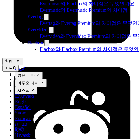
Evermusic와 Flacbox의 차이점은 무엇인가요
Evermusic와 Evermusic Premium의 차이점
Evertag
Evertag와 Evertag Premium의 차이점은 무엇
Evervideo
Evervideo와 Evervideo Premium의 차이점
Flacbox
Flacbox와 Flacbox Premium의 차이점은 무엇
한국어
عربي
Català
밝은 테마
Čeština
어두운 테마
Dansk
Deutsch
시스템
Ελληνικά
English
Español
Suomi
Français
עברית
हिन्दी
Hrvatski