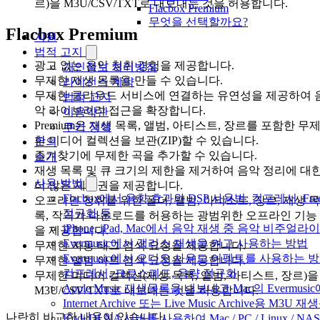
르)을 M3U/CSV/TXT로 내보내는 것을 허용합니다.
Flacbox Premium
무엇을 선택할까요?
Flacbox Premium
지원
법적 고지
광고 없는 음악 청취 경험을 제공합니다.
개인정보 처리방침
무제한 재생 목록을 만들 수 있습니다.
라이선스 계약
무제한 클라우드 서비스에 연결하는 유연성을 제공하여 
법적 고지
악 라이브러리 접근을 확장합니다.
이용약관
Premium은 재생 목록, 앨범, 아티스트, 장르를 포함한 무
쿠키 정책
한 미디어 컬렉션을 보관(ZIP)할 수 있습니다.
문의
즐겨찾기에 무제한 곡을 추가할 수 있습니다.
소개
재생 목록 및 큐 크기의 제한을 제거하여 음악 정리에 대
사용 방법
더 많은 제어권을 제공합니다.
Flacbox에서 음향 효과와 DSP 사용법: 컴프레서, Fre
오프라인 청취를 위한 폴더, 앨범, 아티스트, 장르, 재생 목
정규화 등
록, 작곡가 다운로드를 허용하는 광범위한 오프라인 기능
iPhone, iPad, Mac에서 음악 재생 중 음악 비주얼라
을 제공합니다.
Evermusic에서 갭리스 재생을 켜고 사용하는 방법
무제한 자동 태그 검색 요청을 제공합니다.
Evermusic에서 오디오 사운드 이펙트를 사용하는 방
무제한 앨범 아트 검색 요청을 제공합니다.
컴프레서, 크로스피드, 음량 정규화
무제한 미디어 컬렉션(재생 목록, 앨범, 아티스트, 장르)을
Apple Music 재생목록을 내보내고 Mac의 Evermu
M3U/CSV/TXT로 내보내는 것을 허용합니다.
Internet Archive 또는 Live Music Archive용 M
나란히 비교한 내용이 있습니다:
Kodi DLNA 서버를 사용하여 Mac / PC / Linux /