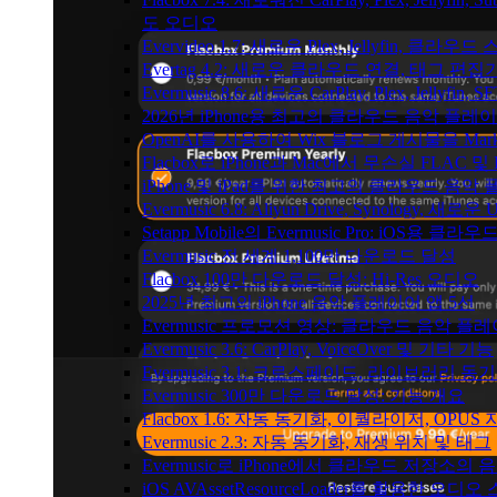
도 오디오
Evervideo 1.7: 새로운 Plex, Jellyfin, 
Evertag 4.2: 새로운 클라우드 연결, 태그 편
Evermusic 8.6: 새로운 CarPlay, Plex, Jellyfin
2026년 iPhone용 최고의 클라우드 음악 플레
OpenAI를 사용하여 Wix 블로그 게시물을 Ma
Flacbox로 iPhone과 Mac에서 무손실 FLAC 및
iPhone 및 iPad를 위한 최고의 클라우드 음악
Evermusic 6.8: Aliyun Drive, Synology, 새로
Setapp Mobile의 Evermusic Pro: iOS용 클라
Evermusic 전 세계 1,100만 다운로드 달성
Flacbox 100만 다운로드 달성: Hi-Res 오디오
2025년 최고의 iPhone 음악 플레이어 앱 5선
Evermusic 프로모션 영상: 클라우드 음악 플
Evermusic 3.6: CarPlay, VoiceOver 및 기타 기능
Evermusic 3.1: 크로스페이드, 라이브러리 동
Evermusic 300만 다운로드 달성: 기능 개요
Flacbox 1.6: 자동 동기화, 이퀄라이저, OPUS
Evermusic 2.3: 자동 동기화, 재생 위치 및 태그
Evermusic로 iPhone에서 클라우드 저장소
iOS AVAssetResourceLoader를 활용한 오디