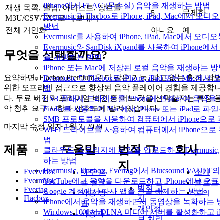
iPhone에서 FLAC (무손실) 음악을 재생하는 방법
재생 목록, 앨범, 아티스트, 장르를
무제한
5
Evermusic과 Flacbox로 iPhone, iPad, Mac
M3U/CSV/TXT로 내보내기
방법
전체 개인화
아니요
예
Evermusic를 사용하여 iPhone, iPad, Mac에서 오
Evermusic와 SanDisk iXpand를 사용하여 iPho
무엇을 선택할까요?
을 재생하는 방법
iPhone 또는 Mac에 저장된 로컬 음악을 재생하는 
요약하면, Flacbox Premium은 더 많은 기능, 광고 없는 환경, 광
Evermusic 및 Flacbox로 iPhone, iPad 또는 
위한 오프라인 접근으로 향상된 음악 플레이어 경험을 제공합
법
다. 무료 버전과 프리미엄 버전 중 어느 것을 선택할지는 특정 
USB 플래시 드라이브를 iPhone에 연결하여 음악
악 청취 요구 사항과 선호도에 달려 있습니다.
Finder를 사용하여 Mac에서 iPhone 또는 iPad로
SMB 프로토콜을 사용하여 컴퓨터에서 iPhone으로
마지막 수정 일자
1월 3, 2020
Wi-Fi 드라이브를 사용하여 컴퓨터에서 iPhone으
법
제품
도움말
법적 고
회사
클라우드 스토리지에 파일을 업로드하고 Evermusic, Fla
하는 방법
지
Evermusic, Flacbox, Evertag에서 Bluesound
Evervideo
자주 묻
소개
Evermusic
YouTube에서 음악을 다운로드하고 iPhone에서 
는 질문
블로그
법적 고
Evertag
Google 계정에서 타사 앱을 연결 해제하는 방법
사용 방
문의
Flacbox
지
iPhone에서 음악을 재생하면서 동영상을 녹화하는 
법
개인정
Windows 10에서 DLNA 미디어 서버를 활성화하고 
사용자
보 처리