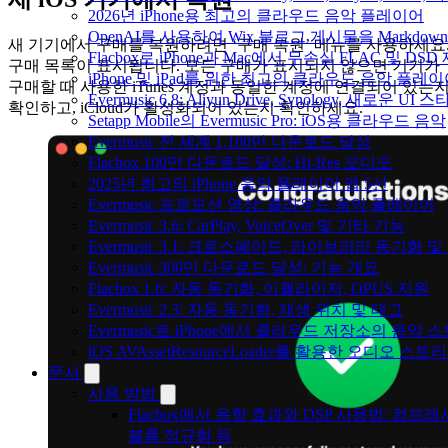
2026년 iPhone용 최고의 클라우드 음악 플레이어
OpenAI를 사용하여 Wix 블로그 게시물을 Markdo
새 기기에서 구매를 복원하려면 ‘구매 복원’ 메뉴를 사용하세요
Flacbox로 iPhone과 Mac에서 무손실 FLAC 및 DSD
구매 목록이 표시됩니다. 모든 구매가 표시되지 않으면 기기가
iPhone 및 iPad를 위한 최고의 클라우드 음악 플레
구매할 때 사용한 iTunes 계정과 동일한 계정에 연결되어 있는
Evermusic 6.8: Aliyun Drive, Synology, 새로운 UI 
확인하고, iCloud가 활성화되어 있는지 확인하세요.
Setapp Mobile의 Evermusic Pro: iOS용 클라우드 음악
Evermusic 전 세계 1,100만 다운로드 달성
Flacbox 100만 다운로드 달성: Hi-Res 오디오
2025년 최고의 iPhone 음악 플레이어 앱 5선
Evermusic 프로모션 영상: 클라우드 음악 플레이어
Evermusic 3.6: CarPlay, VoiceOver 및 기타 기능
Evermusic 3.1: 크로스페이드, 라이브러리 동기화 및
Evermusic 300만 다운로드 달성: 기능 개요
Flacbox 1.6: 자동 동기화, 이퀄라이저, OPUS 지원
Evermusic 2.3: 자동 동기화, 재생 위치 및 태그
Evermusic로 iPhone에서 클라우드 저장소의 음악
iOS AVAssetResourceLoader를 활용한 오디오 스트
문서
사용 방법
Flacbox에서 음향 효과와 DSP 사용법: 컴프레서,
볼륨 정규화 등