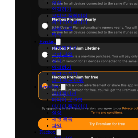
설정
연결하기
오디오 플레이어
음악 라이브러리
재생 목록
탐색
Evertag
내비게이션
로컬 파일
설정
연결하기
태그 편집기
태그 필드 매핑
Evervideo
내비게이션
미디어 보관함
미디어 플레이어
설정
재생 목록
파일
Flacbox