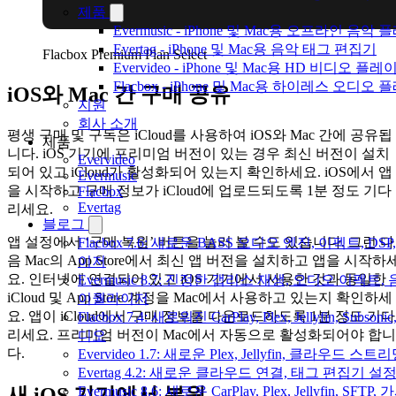
제품
Evermusic - iPhone 및 Mac용 오프라인 음악
Evertag - iPhone 및 Mac용 음악 태그 편집기
Flacbox Premium Plan Select
Evervideo - iPhone 및 Mac용 HD 비디오 플레
Flacbox - iPhone 및 Mac용 하이레스 오디오
iOS와 Mac 간 구매 공유
지원
회사 소개
평생 구매 및 구독은 iCloud를 사용하여 iOS와 Mac 간에 공유됩
제품
니다. iOS 기기에 프리미엄 버전이 있는 경우 최신 버전이 설치
Evervideo
되어 있고 iCloud가 활성화되어 있는지 확인하세요. iOS에서 앱
Evermusic
을 시작하고 구매 정보가 iCloud에 업로드되도록 1분 정도 기다
Flacbox
Evertag
리세요.
블로그
앱 설정에서 ‘구매 복원’ 버튼을 눌러 볼 수도 있습니다. 그런 다
Flacbox 7.6: 새로운 BASS 오디오 엔진, 이펙트,
음 Mac의 App Store에서 최신 앱 버전을 설치하고 앱을 시작하
이저
요. 인터넷에 연결되어 있고 iOS 기기에서 사용한 것과 동일한
Evermusic 8.7: 진정한 갭리스 재생, 오디오 이펙
iCloud 및 App Store 계정을 Mac에서 사용하고 있는지 확인하세
이퀄라이저
요. 앱이 iCloud에서 구매 정보를 다운로드하도록 1분 정도 기다
Flacbox 7.4: 새로워진 CarPlay, Plex, Jellyfin, S
리세요. 프리미엄 버전이 Mac에서 자동으로 활성화되어야 합니
디오
다.
Evervideo 1.7: 새로운 Plex, Jellyfin, 클라우드 
Evertag 4.2: 새로운 클라우드 연결, 태그 편집기 설
새 iOS 기기에서 복원
Evermusic 8.6: 새로운 CarPlay, Plex, Jellyfin, SFTP