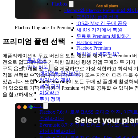
Flacbox
Flacbox와 Flacbox Premium
프리미엄 플랜 선택
iOS와 Mac 간 구매 공유
Flacbox Upgrade To Premium
새 iOS 기기에서 복원
무료로 Premium 체험하기
프리미엄 플랜 선택
Flacbox Free
Flacbox Premium
무엇을 선택할까요?
애플리케이션의 무료 버전은 모든 제한을 제거하고 Premium 버
문의하기
전으로 업그레이드하기 위한 일회성 평생 인앱 구매와 두 가지
법적 정보
구독 옵션(1개월 및 1년)을 제공하므로 가장 적합하고 최적의 
개인정보 처리방침
격을 선택할 수 있습니다. 가격은 국가 또는 지역에 따라 다를 
라이선스 계약
있습니다. 또한
Family Sharing
이 모든 구매 및 플랜에 활성화
법적 고지
어 있으므로 가족 구성원과 Premium 버전을 공유할 수 있다는 
이용약관
을 참고하세요.
쿠키 정책
블로그
Flacbox 7.6: 새로운 BASS 오디오 엔진, 이펙
주얼라이저
Evermusic 8.7: 진정한 갭리스 재생, 오디오
인된 이퀄라이저
Flacbox 7.4: 새로워진 CarPlay, Plex, Jellyfi