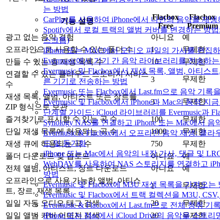
는 방법
Flacbox
Flacbox
CarPlay를 사용하여 iPhone에서 나만의 음악을 재
기능 설명
Free
Premium
Spotify에서 로컬 트랙의 앨범 커버를 변경하는 방법
광고 없는 음악 경험
아니요
예
스크톱)
오프라인으로 사용할 수 있는 폴더 수
1
무제한
iPhone 또는 MAC에서 오디오 파일의 가사를 편집
Evermusic에서 기기 간 음악 라이브러리를 전송하
만들 수 있는 총 재생 목록 수
10
무제한
Evermusic 및 Flacbox에서 재생 목록, 앨범, 아티
연결할 수 있는 클라우드 스토리지 서비스
무제한
3
른 기기로 전송하는 방법
수
Evermusic 또는 Flacbox에서 Last.fm으로 음악
재생 목록, 앨범, 아티스트 또는 장르를
무제한
Evermusic 및 Flacbox에서 iPhone과 Mac의 동적
3
ZIP 형식으로 보관
단계별 가이드: iCloud 라이브러리를 Evermusic과 F
즐겨찾기로 표시할 수 있는 곡 수
100
무제한
Synology NAS를 연결하고 iPhone 또는 Mac에서
단일 재생 목록에 허용되는 곡 수
1000
무제한
Evermusic & Flacbox에서 오프라인 음악 재생:
드 및 동기화
재생 큐에 허용되는 곡 수
750
무제한
iPhone 또는 Mac에서 음악의 내장 가사, 댓글 및 L
폴더 다운로드 및 업로드
아니요
예
WebDAV를 사용하여 NAS 스토리지를 연결하고 iPh
전체 앨범, 아티스트, 장르 다운로드
아니요
예
방법
오프라인으로 사용 가능한 앨범, 아티스
Evermusic 및 Flacbox에 M3U 재생 목록을 가져오는
무제한
1
트, 장르, 재생 목록
Evermusic 및 Flacbox에서 트랙 컬렉션을 M3U, C
일일 자동 오디오 태그 검색
20
무제한
Evermusic & Flacbox에서 Last.fm으로 전체 청취
iPhone 또는 Mac에서 iCloud Drive의 음악을 스
일일 앨범 커버 이미지 검색
20
무제한