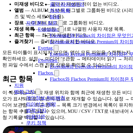
미재생 비디오
— 끝까지 재생된 적이 없는 비디오.
음악 라이브러리
앨범
— ALBUM_NAME 태그별로 그룹화된 비디오 (시리
재생 목록
즈 및 박스 세트에 유용).
탐색
장르
— GENRE 태그별로 그룹화된 비디오.
자주 묻는 질문
재생 목록
— 생성한 순서로 나열된 사용자 재생 목록.
Evermusic
최근 항목
— 최근에 재생한 비디오.
Evermusic와 Flacbox의 차이점은 무엇
즐겨찾기
— 즐겨찾기로 표시한 비디오.
Evermusic와 Evermusic Premium의 차이
Evertag
모든 타이틀이 표시되지 않으면, 앱이 모든 파일을 스캔했는지
Evertag와 Evertag Premium의 차이점
확인하세요. 설정 → 미디어 보관함 → 메타데이터 읽기 → 처리
Evervideo
된 파일 수에서 스캔 진행 상황을 확인할 수 있습니다.
Evervideo와 Evervideo Premium의
Flacbox
최근 항목
Flacbox와 Flacbox Premium의 차이
지원
법적 고지
이 섹션에는 마지막 재생 위치와 함께 최근에 재생한 모든 비디
개인정보 처리방침
오가 표시되므로, 한 번의 탭으로 재개할 수 있습니다. 설정 → 
라이선스 계약
디어 보관함 → 최근 항목 → 목록 크기 변경에서 목록이 유지하
법적 고지
는 항목 수를 변경할 수 있으며, M3U / CSV / TXT로 내보내어 
이용약관
청 기록을 백업할 수 있습니다.
쿠키 정책
문의