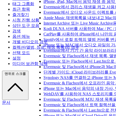
iPhone, iPad, Mac에서 음악 재생 중
태그 그룹화
Evermusic에서 갭리스 재생을 켜고 사
최근 항목
Evermusic에서 오디오 사운드 이펙트
즐겨찾기
Apple Music 재생목록을 내보내고 Mac
시청 진행 상황
Internet Archive 또는 Live Music A
상단 도구 모음
Kodi DLNA 서버를 사용하여 Mac / PC 
검색
CarPlay를 사용하여 iPhone에서 나만
옵션 메뉴
Spotify에서 로컬 트랙의 앨범 커버를 
개별 비디오의 경우
iPhone 또는 MAC에서 오디오 파일의
컬렉션(앨범, 장르, 재생 목록)의 경우
Evermusic에서 기기 간 음악 라이브
선택 모드
Evermusic 및 Flacbox에서 재생 목
설정
Evermusic 또는 Flacbox에서 Last
미디어 보관함 삭제
Evermusic 및 Flacbox에서 iPhone
단계별 가이드: iCloud 라이브러리를 Ever
맨위로 스크롤
Synology NAS를 연결하고 iPhone 또
Evermusic & Flacbox에서 오프라
iPhone 또는 Mac에서 음악의 내장 가사
WebDAV를 사용하여 NAS 스토리지를 연
Evermusic 및 Flacbox에 M3U 재생 
문서
Evermusic 및 Flacbox에서 트랙 컬렉션
Evermusic & Flacbox에서 Last.fm
iPhone 또는 Mac에서 iCloud Driv