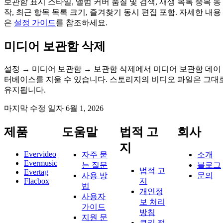
보관함 표시 스타일, 앨범 커버 품질 및 검색, 재생 목록 중복 동
작, 최근 항목 목록 크기, 즐겨찾기 동시 편집 포함. 자세한 내용
은
설정 가이드
를 참조하세요.
미디어 보관함 삭제
설정 → 미디어 보관함 → 보관함 삭제에서 미디어 보관함 데이
터베이스를 지울 수 있습니다. 스토리지의 비디오 파일은 그대
유지됩니다.
마지막 수정 일자
6월 1, 2026
제품
도움말
법적 고
회사
지
Evervideo
자주 묻
소개
Evermusic
는 질문
블로그
법적 고
Evertag
사용 방
문의
Flacbox
지
법
개인정
사용자
보 처리
가이드
방침
지원 문
쿠키 정