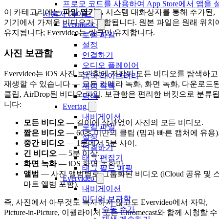
프로모 코드를 사용하여 App Store에서 앱
이 카테고리에는
파일 열기…
시스템 대화상자를 통해 추가된,
사용자 가이드
기기에서 가져온 비디오가 포함됩니다. 원본 파일은 원래 위치
Evermusic
유지됩니다; Evervideo는 링크만 유지합니다.
로컬 파일
설정
사진 보관함
연결하기
오디오 플레이어
Evervideo는 iOS 사진 보관함에 저장된 모든 비디오를 탐색하고
음악 라이브러리
재생할 수 있습니다 — 모든 카메라 녹화, 화면 녹화, 다운로드
재생 목록
클립, AirDrop된 비디오 파일. 보관함은 편리한 버킷으로 분류
탐색
니다:
Evertag
내비게이션
모든 비디오
— 길이에 상관없이 사진의 모든 비디오.
로컬 파일
짧은 비디오
— 60초 미만의 클립 (밈과 빠른 캡처에 유용)
설정
중간 비디오
— 1분에서 5분 사이.
연결하기
긴 비디오
— 5분 이상.
태그 편집기
화면 녹화
— iOS 화면 녹화만.
태그 필드 매핑
앨범
— 사진 앨범별로 그룹화된 비디오 (iCloud 공유 및 
Evervideo
마트 앨범 포함).
내비게이션
미디어 보관함
즉, 사진에서 아무것도 복사하지 않고도 Evervideo에서 자막,
수동 추가
Picture-in-Picture, 이퀄라이저 또는 Chromecast와 함께 시청할 수