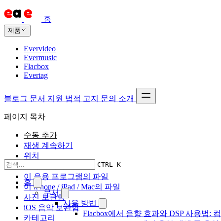
홈
제품
Evervideo
Evermusic
Flacbox
Evertag
블로그
문서
지원
법적 고지
문의
소개
페이지 목차
수동 추가
재생 계속하기
위치
CTRL K
온라인 비디오
이 응용 프로그램의 파일
홈
이 iPhone / iPad / Mac의 파일
문서
사진 보관함
사용 방법
iOS 음악 보관함
Flacbox에서 음향 효과와 DSP 사용법: 컴
카테고리