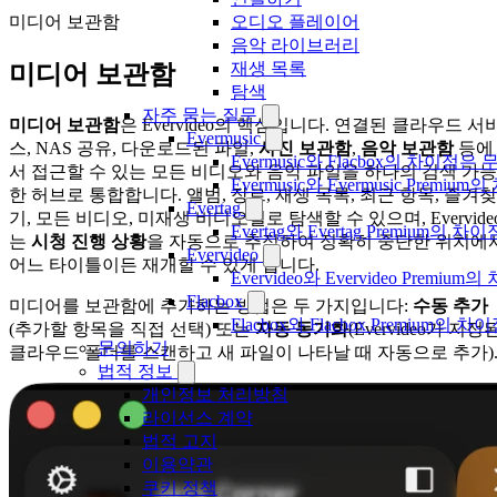
미디어 보관함
오디오 플레이어
음악 라이브러리
재생 목록
미디어 보관함
탐색
자주 묻는 질문
미디어 보관함
은 Evervideo의 핵심입니다. 연결된 클라우드 서
Evermusic
스, NAS 공유, 다운로드된 파일,
사진 보관함
,
음악 보관함
등에
Evermusic와 Flacbox의 차이점
서 접근할 수 있는 모든 비디오와 음악 파일을 하나의 검색 가능
Evermusic와 Evermusic Premiu
한 허브로 통합합니다. 앨범, 장르, 재생 목록, 최근 항목, 즐겨찾
Evertag
기, 모든 비디오, 미재생 비디오별로 탐색할 수 있으며, Evervide
Evertag와 Evertag Premium
는
시청 진행 상황
을 자동으로 추적하여 정확히 중단한 위치에
Evervideo
어느 타이틀이든 재개할 수 있게 합니다.
Evervideo와 Evervideo Prem
Flacbox
미디어를 보관함에 추가하는 방법은 두 가지입니다:
수동 추가
Flacbox와 Flacbox Premium
(추가할 항목을 직접 선택) 또는
자동 동기화
(Evervideo가 지정
문의하기
클라우드 폴더를 스캔하고 새 파일이 나타날 때 자동으로 추가)
법적 정보
개인정보 처리방침
라이선스 계약
법적 고지
이용약관
쿠키 정책