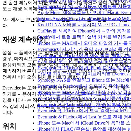
Evermusic에서 갭리스 재생을 켜고 사용하는
면 옵션 메뉴에서
다운로드
작업을 사용하거나 폴더, 앨범, 장르
Evermusic에서 오디오 사운드 이펙트를 사용
또는 재생 목록에 대해
오프라인 모드
를 활성화하세요.
Apple Music 재생목록을 내보내고 Mac의 Ev
Internet Archive 또는 Live Music Archi
Mac에서는 보관함 창으로 파일을 드래그 앤 드롭할 수도 있습
Kodi DLNA 서버를 사용하여 Mac / PC / Li
다.
CarPlay를 사용하여 iPhone에서 나만의 음
Spotify에서 로컬 트랙의 앨범 커버를 변경하
재생 계속하기
iPhone 또는 MAC에서 오디오 파일의 가사를
Evermusic에서 기기 간 음악 라이브러리를 
설정 → 플레이어 → 일반에서
플레이어 상태 저장
이 활성화된
Evermusic 및 Flacbox에서 재생 목록, 
경우, 마지막으로 저장된 위치에서 플레이어 상태를 복원합니다
Evermusic 또는 Flacbox에서 Last.fm으
활성화되면 모든 폴더, 앨범, 장르, 재생 목록 화면 상단에
재생
Evermusic 및 Flacbox에서 iPhone과 Mac
계속하기
버튼이 나타납니다 — 이를 탭하면 마지막으로 중단
단계별 가이드: iCloud 라이브러리를 Evermusi
정확한 비디오와 위치로 바로 이동합니다.
Synology NAS를 연결하고 iPhone 또는 Ma
Evermusic & Flacbox에서 오프라인 음
Evervideo는 또한 파일별 재생 진행 상황을 추적하여, 재생 계속
iPhone 또는 Mac에서 음악의 내장 가사, 댓글
하기를 사용하지 않았더라도 목록의 모든 비디오에 이미 시청
WebDAV를 사용하여 NAS 스토리지를 연결하고 
양을 나타내는 작은 진행 막대가 표시됩니다. 이는 긴 TV 시리
Evermusic 및 Flacbox에 M3U 재생 목록을 
즈, 강의 시리즈, 튜토리얼 컬렉션을 특히 쉽게 관리할 수 있게 
Evermusic 및 Flacbox에서 트랙 컬렉션을 M3
니다.
Evermusic & Flacbox에서 Last.fm으로 전
iPhone 또는 Mac에서 iCloud Drive의 음
위치
iPhone에서 FLAC (무손실) 음악을 재생하는 