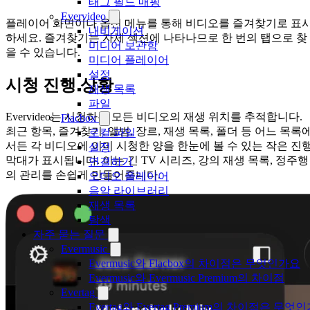
태그 필드 매핑
Evervideo
플레이어 화면이나 옵션 메뉴를 통해 비디오를 즐겨찾기로 표
내비게이션
하세요. 즐겨찾기는 자체 섹션에 나타나므로 한 번의 탭으로 찾
미디어 보관함
을 수 있습니다.
미디어 플레이어
설정
시청 진행 상황
재생 목록
파일
Evervideo는 시청하는 모든 비디오의 재생 위치를 추적합니다.
Flacbox
최근 항목, 즐겨찾기, 앨범, 장르, 재생 목록, 폴더 등 어느 목록
로컬 파일
서든 각 비디오에 이미 시청한 양을 한눈에 볼 수 있는 작은 진
설정
막대가 표시됩니다. 이는 긴 TV 시리즈, 강의 재생 목록, 정주행
연결하기
의 관리를 손쉽게 만들어줍니다.
오디오 플레이어
음악 라이브러리
재생 목록
탐색
자주 묻는 질문
Evermusic
Evermusic와 Flacbox의 차이점은 무엇인가요
Evermusic와 Evermusic Premium의 차이점
Evertag
Evertag와 Evertag Premium의 차이점은 무엇