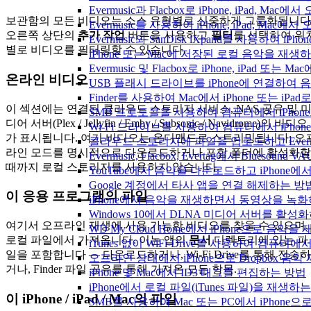
Evermusic과 Flacbox로 iPhone, iPad
보관함의 모든 비디오는 소스 유형별로 신중하게 그룹화됩니다
Evermusic를 사용하여 iPhone, iPad, Mac
오른쪽 상단의
추가 작업
버튼을 사용하고
필터
를 선택하여 위
Evermusic와 SanDisk iXpand를 사용하
별로 비디오를 필터링할 수 있습니다.
iPhone 또는 Mac에 저장된 로컬 음악을 재생
Evermusic 및 Flacbox로 iPhone, iPa
온라인 비디오
USB 플래시 드라이브를 iPhone에 연결하여
Finder를 사용하여 Mac에서 iPhone 또는 i
이 섹션에는 연결된 클라우드 스토리지 서비스, NAS 공유 및 
SMB 프로토콜을 사용하여 컴퓨터에서 iPhon
디어 서버(Plex / Jellyfin / Emby / Subsonic / Navidrome)의 비디오
Wi-Fi 드라이브를 사용하여 컴퓨터에서 iPh
가 표시됩니다. 여기 비디오는 온디맨드로 스트리밍됩니다; 오
클라우드 스토리지에 파일을 업로드하고 Evermusic
라인 모드를 명시적으로 다운로드하거나 포함 폴더에 활성화할
Evermusic, Flacbox, Evertag에서 Blue
때까지 로컬 스토리지를 사용하지 않습니다.
YouTube에서 음악을 다운로드하고 iPhone
Google 계정에서 타사 앱을 연결 해제하는 방
이 응용 프로그램의 파일
iPhone에서 음악을 재생하면서 동영상을 녹
Windows 10에서 DLNA 미디어 서버를 활성
여기서 오프라인 재생에 사용 가능한 비디오를 찾을 수 있으며,
WD My Cloud Home에서 iPhone으로 음악
로컬 파일에서 가져옵니다. 이는 앱의
문서
디렉토리에 있는 파
iTunes 없이 WiFi-Drive를 사용하여 컴퓨터
일을 포함합니다 — 다운로드하거나, Wi-Fi Drive를 통해 전송하
오프라인 상태에서 iPhone으로 Dropbox 음
거나, Finder 파일 공유를 통해 가져온 모든 항목.
iPhone 및 Mac에서 ID3 태그를 편집하는 방법
iPhone에서 로컬 파일(iTunes 파일)을 재생하
이 iPhone / iPad / Mac의 파일
SMB를 사용하여 Mac 또는 PC에서 iPhon