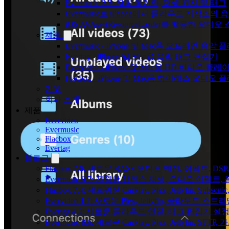
Evermusic 2.3: 자동 동기화, 재생 위치 및 태그
Evermusic로 iPhone에서 클라우드 저장소
iOS AVAssetResourceLoader를 활용한 오디
제품
Evermusic - iPhone 및 Mac용 오프라인 음악
Evertag - iPhone 및 Mac용 음악 태그 편집기
Evervideo - iPhone 및 Mac용 HD 비디오 플레
Flacbox - iPhone 및 Mac용 하이레스 오디오
지원
회사 소개
제품
Evervideo
Evermusic
Flacbox
Evertag
블로그
Flacbox 7.6: 새로운 BASS 오디오 엔진, 이펙트,
Evermusic 8.7: 진정한 갭리스 재생, 오디오 이
Flacbox 7.4: 새로워진 CarPlay, Plex, Jellyfin, 
Evervideo 1.7: 새로운 Plex, Jellyfin, 클라우드 
Evertag 4.2: 새로운 클라우드 연결, 태그 편집기 설
Evermusic 8.6: 새로운 CarPlay, Plex, Jellyfin, SFTP