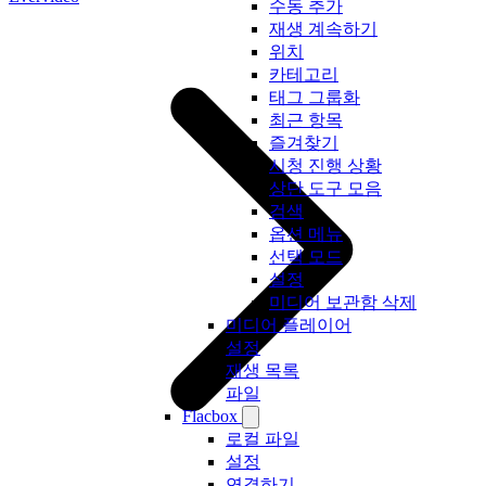
수동 추가
재생 계속하기
위치
카테고리
태그 그룹화
최근 항목
즐겨찾기
시청 진행 상황
상단 도구 모음
검색
옵션 메뉴
선택 모드
설정
미디어 보관함 삭제
미디어 플레이어
설정
재생 목록
파일
Flacbox
로컬 파일
설정
연결하기