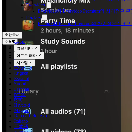
Evervideo
Evervideo와 Evervideo Premium의 차이점
Flacbox
Flacbox와 Flacbox Premium의 차이점은 무엇
한국어
عربي
Català
밝은 테마
Čeština
어두운 테마
Dansk
Deutsch
시스템
Ελληνικά
English
Español
Suomi
Français
עברית
हिन्दी
Hrvatski
Magyar
Bahasa Indonesia
Italiano
日本語