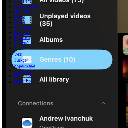
한국어
Bahasa Melayu
Nederlands
Norsk
Polski
Português
Română
Русский
Slovenčina
Svenska
ไทย
Türkçe
Українська
Tiếng Việt
简体中文
繁體中文