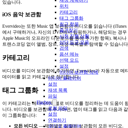
재생 계속하기
있습니다.
위치
카테고리
iOS 음악 보관함
태그 그룹화
최근 항목
Evervideo는 또한 Music 앱 보관함의 비디오를 읽습니다 (iTunes
즐겨찾기
에서 구매하거나, 자신의 DVD에서 립핑하거나, 해당되는 경우
시청 진행 상황
Apple Music의 오프라인 다운로드를 통해 추가한 항목). 복사나
상단 도구 모음
트랜스코딩 없이 앨범, 장르, 재생 목록별로 탐색할 수 있습니다
검색
옵션 메뉴
카테고리
선택 모드
설정
비디오를 미디어 보관함에 추가하면, Evervideo가 자동으로 메
미디어 보관함 삭제
데이터를 읽고 카테고리로 정리합니다.
미디어 플레이어
설정
태그 그룹화
재생 목록
파일
Flacbox
이 카테고리는 메타데이터별로 비디오를 정리하는 데 도움이 
로컬 파일
니다. 비디오를 보관함에 추가하면, 앱이 태그를 읽고 다음과 같
설정
이 그룹화합니다:
연결하기
모든 비디오
— 제목별로 정렬된 보관함의 모든 비디오.
오디오 플레이어