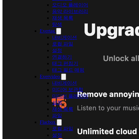
오디오 플레이어
음악 라이브러리
재생 목록
탐색
Evertag
내비게이션
로컬 파일
설정
연결하기
태그 편집기
태그 필드 매핑
Evervideo
내비게이션
미디어 보관함
미디어 플레이어
설정
재생 목록
파일
Flacbox
로컬 파일
설정