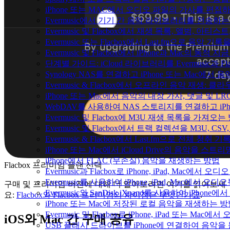
iPhone 또는 MAC에서 오디오 파일의 가사를 편집
Evermusic에서 기기 간 음악 라이브러리를 전송하
Evermusic 및 Flacbox에서 재생 목록, 앨범, 
Evermusic 또는 Flacbox에서 Last.fm으로 음악
Evermusic 및 Flacbox에서 iPhone과 Mac의 동적
단계별 가이드: iCloud 라이브러리를 Evermusic과 F
Synology NAS를 연결하고 iPhone 또는 Mac에서
Evermusic & Flacbox에서 오프라인 음악 재생
iPhone 또는 Mac에서 음악의 내장 가사, 댓글 및 L
WebDAV를 사용하여 NAS 스토리지를 연결하고 iPh
Evermusic 및 Flacbox에 M3U 재생 목록을 가져오는
Evermusic 및 Flacbox에서 트랙 컬렉션을 M3U, C
Evermusic & Flacbox에서 Last.fm으로 전체 청취
iPhone 또는 Mac에서 iCloud Drive의 음악을 스
iPhone에서 FLAC (무손실) 음악을 재생하는 방법
Flacbox 프리미엄 플랜 선택
Evermusic과 Flacbox로 iPhone, iPad, Mac
Evermusic를 사용하여 iPhone, iPad, Mac에서 오
구매 및 프리미엄 버전에 대해 더 알아보려면 여기를 읽어보세
Evermusic와 SanDisk iXpand를 사용하여 iP
요:
Flacbox와 Flacbox 프리미엄의 차이점은 무엇인가요
.
iPhone 또는 Mac에 저장된 로컬 음악을 재생하는 
Evermusic 및 Flacbox로 iPhone, iPad 또는 
iOS와 Mac 간 구매 공유
USB 플래시 드라이브를 iPhone에 연결하여 음악