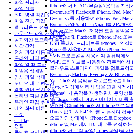
파일 관리자
iPhone에서 FLAC (무손실) 음악을 재
파일 전송
Evermusic과 Flacbox로 iPhone, 
최대 병렬 작업 수
Evermusic를 사용하여 iPhone, iPad,
파일 전송 작업
Evermusic와 SanDisk iXpand를 
백그라운드 전송
iPhone 또는 Mac에 저장된 로컬 음악
다운로드 파일 저장 위치
Evermusic 및 Flacbox로 iPhone,
동기화된 오프라인 폴더
USB 플래시 드라이브를 iPhone에 연
시간 간격
Finder를 사용하여 Mac에서 iPhone 또
전체 파일 이름 표시
SMB 프로토콜을 사용하여 컴퓨터에서 i
온라인 파일 편집
Wi-Fi 드라이브를 사용하여 컴퓨터에서 
파일 열 때 복사
클라우드 스토리지에 파일을 업로드하고 Everm
파일용 썸네일
Evermusic, Flacbox, Evertag에서 
임시 파일 삭제
YouTube에서 음악을 다운로드하고 iP
오디오 태그 편집기
Google 계정에서 타사 앱을 연결 해제
앨범 커버 크기 조정
iPhone에서 음악을 재생하면서 동영상
온라인 파일 업데이트
Windows 10에서 DLNA 미디어 서버
온라인 편집 후 파일 삭제
WD My Cloud Home에서 iPhone으
메인 화면 버튼
iTunes 없이 WiFi-Drive를 사용하여
위젯
오프라인 상태에서 iPhone으로 Dropbo
CarPlay
iPhone 및 Mac에서 ID3 태그를 편집하
정렬
iPhone에서 로컬 파일(iTunes 파일)을
콘텐츠 로딩 제한