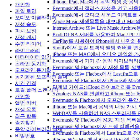
iPhone, iPad, Mac에서 음악 재생 중
개인화
Evermusic에서 갭리스 재생을 켜고 사
파일 로딩
Evermusic에서 오디오 사운드 이펙트
오디오 이퀄라이저
Apple Music 재생목록을 내보내고 Mac
재생 속도
Internet Archive 또는 Live Music A
피치 보정
Kodi DLNA 서버를 사용하여 Mac / PC 
재생 캐시
CarPlay를 사용하여 iPhone에서 나만
수면 타이머
Spotify에서 로컬 트랙의 앨범 커버를 
라이브러리
iPhone 또는 MAC에서 오디오 파일의
메타데이터 읽기
Evermusic에서 기기 간 음악 라이브
온라인 동기화
Evermusic 및 Flacbox에서 재생 목
오프라인 동기화
Evermusic 또는 Flacbox에서 Last
동기화된 오프라인 폴더
Evermusic 및 Flacbox에서 iPhone
시간 간격
단계별 가이드: iCloud 라이브러리를 Ever
로컬 폴더 스캔 시작
Synology NAS를 연결하고 iPhone 또
개인화
Evermusic & Flacbox에서 오프라
앨범 커버
iPhone 또는 Mac에서 음악의 내장 가사
재생 목록
WebDAV를 사용하여 NAS 스토리지를 연
최근 항목
Evermusic 및 Flacbox에 M3U 재생 
즐겨찾기
Evermusic 및 Flacbox에서 트랙 컬렉션
음악 라이브러리 삭제
Evermusic & Flacbox에서 Last.fm
비밀번호
iPhone 또는 Mac에서 iCloud Driv