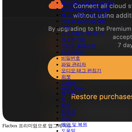
프리미엄으로 업그레이드
iOS와 Mac 간 구매 공유
새 기기에서 구매 복원
무료로 프리미엄 체험
구매
소프트웨어 업데이트
새로운 기능
오디오 플레이어
라이브러리
비밀번호
파일 관리자
오디오 태그 편집기
위젯
CarPlay
Wi-Fi Drive
개인화
창
화면
접근성
언어
백업 및 복원
Flacbox 프리미엄으로 업그레이드
도움말