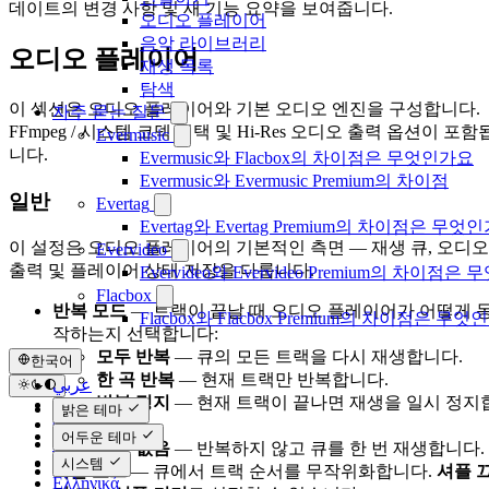
데이트의 변경 사항 및 새 기능 요약을 보여줍니다.
오디오 플레이어
음악 라이브러리
오디오 플레이어
재생 목록
탐색
이 섹션은 오디오 플레이어와 기본 오디오 엔진을 구성합니다.
자주 묻는 질문
FFmpeg / 시스템 코덱 선택 및 Hi-Res 오디오 출력 옵션이 포함
Evermusic
니다.
Evermusic와 Flacbox의 차이점은 무엇인가요
Evermusic와 Evermusic Premium의 차이점
일반
Evertag
Evertag와 Evertag Premium의 차이점은 무엇
이 설정은 오디오 플레이어의 기본적인 측면 — 재생 큐, 오디오
Evervideo
출력 및 플레이어 상태 저장을 다룹니다.
Evervideo와 Evervideo Premium의 차이점
Flacbox
반복 모드
— 트랙이 끝날 때 오디오 플레이어가 어떻게 
Flacbox와 Flacbox Premium의 차이점은 무엇
작하는지 선택합니다:
모두 반복
— 큐의 모든 트랙을 다시 재생합니다.
한국어
한 곡 반복
— 현재 트랙만 반복합니다.
عربي
반복 정지
— 현재 트랙이 끝나면 재생을 일시 정지
Català
밝은 테마
Čeština
니다.
어두운 테마
Dansk
반복 없음
— 반복하지 않고 큐를 한 번 재생합니다.
Deutsch
시스템
셔플 모드
— 큐에서 트랙 순서를 무작위화합니다.
셔플 
Ελληνικά