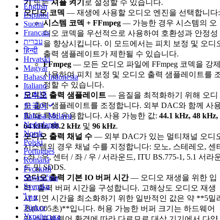
기
또는
셔플 켜기
로 설정할 수 있습니다.
English
오디오 코덱
— 재생에 사용할 오디오 엔진을 선택합니다:
Español
시스템 코덱 + FFmpeg
— 가능한 경우 시스템의 오
Suomi
Français
디오 코덱을 우선적으로 사용하여 호환성과 안정성
עברית
을 향상시킵니다. 이 모드에서는 피치 보정 및 오디
हिन्दी
출력 샘플레이트가 제한될 수 있습니다.
Hrvatski
FFmpeg
— 모든 오디오 파일에 FFmpeg 코덱을 강
Magyar
사용하여 피치 보정 및 오디오 출력 샘플레이트를 
Bahasa Indonesia
정할 수 있습니다.
Italiano
오디오 출력 샘플레이트
— 음질을 최적화하기 위해 오디
日本語
오 출력 샘플레이트를 조정합니다. 외부 DAC와 함께 사
한국어
할 때 특히 유용합니다. 사용 가능한 값:
44.1 kHz, 48 kHz,
Bahasa Melayu
Nederlands
64 kHz, 88.2 kHz
및
96 kHz
.
Norsk
오디오 출력 채널 수
— 외부 DAC가 있는 멀티채널 오디
Polski
시스템의 경우 채널 수를 지정합니다: 모노, 스테레오, 센
Português
/ 좌 / 우, 센터 / 좌 / 우 / 서라운드, ITU BS.775-1, 5.1 서라
Română
드 및 SDDS.
Русский
오디오 출력 기본 IO 버퍼 시간
— 오디오 재생을 위한 입
Slovenčina
Svenska
력 / 출력 버퍼 시간을 구성합니다. 고해상도 오디오 재생
ไทย
시 지연 시간을 최소화하기 위한 일반적인 값은 약 **5밀
Türkçe
초(0.005초)**입니다. 허용 가능한 버퍼 크기는 하드웨어
Українська
및 소프트웨어 환경에 따라 다르므로 대상 기기에서 다양