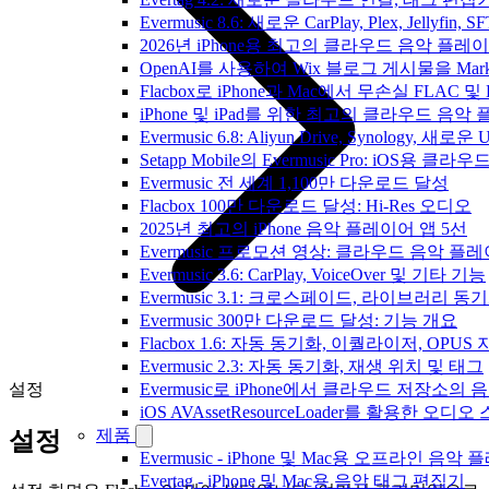
Evermusic 8.6: 새로운 CarPlay, Plex, Jellyfin
2026년 iPhone용 최고의 클라우드 음악 플레
OpenAI를 사용하여 Wix 블로그 게시물을 Ma
Flacbox로 iPhone과 Mac에서 무손실 FLAC 및
iPhone 및 iPad를 위한 최고의 클라우드 음악
Evermusic 6.8: Aliyun Drive, Synology, 새로
Setapp Mobile의 Evermusic Pro: iOS용 클라
Evermusic 전 세계 1,100만 다운로드 달성
Flacbox 100만 다운로드 달성: Hi-Res 오디오
2025년 최고의 iPhone 음악 플레이어 앱 5선
Evermusic 프로모션 영상: 클라우드 음악 플
Evermusic 3.6: CarPlay, VoiceOver 및 기타 기능
Evermusic 3.1: 크로스페이드, 라이브러리 동
Evermusic 300만 다운로드 달성: 기능 개요
Flacbox 1.6: 자동 동기화, 이퀄라이저, OPUS
Evermusic 2.3: 자동 동기화, 재생 위치 및 태그
설정
Evermusic로 iPhone에서 클라우드 저장소
iOS AVAssetResourceLoader를 활용한 오디
제품
설정
Evermusic - iPhone 및 Mac용 오프라인 음악
Evertag - iPhone 및 Mac용 음악 태그 편집기