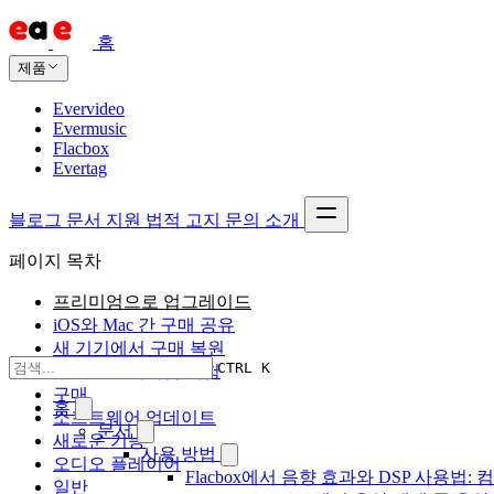
홈
제품
Evervideo
Evermusic
Flacbox
Evertag
블로그
문서
지원
법적 고지
문의
소개
페이지 목차
프리미엄으로 업그레이드
iOS와 Mac 간 구매 공유
새 기기에서 구매 복원
CTRL K
무료로 프리미엄 체험
구매
홈
소프트웨어 업데이트
문서
새로운 기능
사용 방법
오디오 플레이어
Flacbox에서 음향 효과와 DSP 사용법: 컴
일반