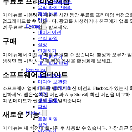
무료로 프리미엄 체험
오디오 플레이어
음악 라이브러리
재생 목록
이 메뉴를 사용하여 제한된 시간 동안 무료로 프리미엄 버전으
탐색
업그레이드할 수 있습니다. 광고를 시청하거나 친구에게 앱을 
Evertag
려 무료로 프리미엄을 받으세요.
내비게이션
로컬 파일
구매
설정
연결하기
이 메뉴에서 이전 구매를 복원할 수 있습니다. 활성화 오류가 발
태그 편집기
생하면 앱 시작 시 구매 복원 옵션을 활성화해 보세요.
태그 필드 매핑
Evervideo
소프트웨어 업데이트
내비게이션
미디어 보관함
미디어 플레이어
소프트웨어 업데이트를 탭하여 최신 버전의 Flacbox가 있는지 
설정
인하세요. 앱은 설치된 버전과 App Store의 최신 버전을 비교하
재생 목록
여 업데이트가 권장되는지 알려줍니다.
파일
Flacbox
새로운 기능
로컬 파일
설정
이 메뉴는 새 버전이 출시된 후 사용할 수 있습니다. 가장 최근 
연결하기