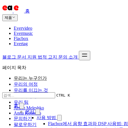
홈
제품
Evervideo
Evermusic
Flacbox
Evertag
블로그
문서
지원
법적 고지
문의
소개
페이지 목차
우리는 누구인가
우리의 여정
우리를 이끄는 것
CTRL K
우리의 영향
우리 팀
홈
Artem Meleshko
문서
Anna Kosenko
사용 방법
문의하기
Flacbox에서 음향 효과와 DSP 사용법: 
팔로우하기