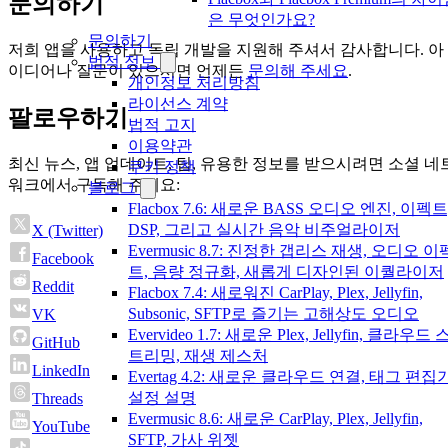
문의하기
은 무엇인가요?
문의하기
저희 앱을 사용하고 독립 개발을 지원해 주셔서 감사합니다. 아
법적 정보
이디어나 질문이 있으시면 언제든
문의해 주세요
.
개인정보 처리방침
라이선스 계약
팔로우하기
법적 고지
이용약관
최신 뉴스, 앱 업데이트, 팁, 유용한 정보를 받으시려면 소셜 네
쿠키 정책
워크에서 구독해 주세요:
블로그
Flacbox 7.6: 새로운 BASS 오디오 엔진, 이펙트
DSP, 그리고 실시간 음악 비주얼라이저
X (Twitter)
Evermusic 8.7: 진정한 갭리스 재생, 오디오 이
Facebook
트, 음량 정규화, 새롭게 디자인된 이퀄라이저
Reddit
Flacbox 7.4: 새로워진 CarPlay, Plex, Jellyfin,
Subsonic, SFTP로 즐기는 고해상도 오디오
VK
Evervideo 1.7: 새로운 Plex, Jellyfin, 클라우드 
GitHub
트리밍, 재생 제스처
LinkedIn
Evertag 4.2: 새로운 클라우드 연결, 태그 편집
설정 설명
Threads
Evermusic 8.6: 새로운 CarPlay, Plex, Jellyfin,
YouTube
SFTP, 가사 위젯