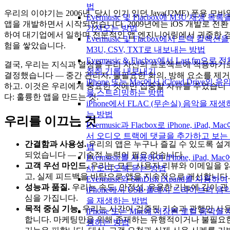
법
우리의 이야기는 2006년, 당시 인기 있던 Java(J2ME) 폰용 모바
Evermusic 및 Flacbox에 M3U 재생 목록
앱을 개발하면서 시작되었습니다. 2009년에는 iOS 개발로 전환
가져오는 방법
하여 대기업에서 일하며 전문적인 앱 엔지니어링에서 귀중한 
Evermusic 및 Flacbox에서 트랙 컬렉션을
험을 쌓았습니다.
M3U, CSV, TXT로 내보내는 방법
Evermusic & Flacbox에서 Last.fm으로 
결국, 우리는 지식과 열정을 우리 자신의 프로젝트에 적용하기
청취 기록 내보내기
결정했습니다 — 중간 관리자, 불필요한 회의, 방해 요소를 제거
iPhone 또는 Mac에서 iCloud Drive의 음
하고. 이것은 우리에게 중요한 것에만 집중할 자유를 주었습니
을 스트리밍하는 방법
다: 훌륭한 앱을 만드는 것.
iPhone에서 FLAC (무손실) 음악을 재생
는 방법
우리를 이끄는 것
Evermusic과 Flacbox로 iPhone, iPad, Ma
서 오디오 트랙에 댓글을 추가하고 보는
간결함과 사용성.
우리의 앱은 누구나 즐길 수 있도록 설
법
되었습니다 — 기술적 능력이 필요 없습니다.
Evermusic를 사용하여 iPhone, iPad, Mac
고객 우선 마인드.
우리는 모든 사용자 리뷰와 이메일을 
서 오디오북 듣는 방법
고, 실제 피드백을 바탕으로 앱을 지속적으로 개선합니다.
Evermusic와 SanDisk iXpand를 사용하여
성능과 품질.
우리는 속도, 안정성, 유용한 기능에 깊이 관
iPhone에서 USB 플래시 드라이브의 음
심을 가집니다.
을 재생하는 방법
목적 중심 기능.
우리는 시간이 검증된 기술과 관행만 사
iPhone 또는 Mac에 저장된 로컬 음악을 
합니다. 마케팅만을 위해 존재하는 유행적이거나 불필요
생하는 방법