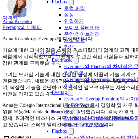
Flacbox
로컬 파일
설정
디렉터
연결하기
Anna Kosenko
Everappz의 디렉터
오디오 플레이어
음악 라이브러리
Anna Kosenko는 Everappz의 디렉터입니다.
재생 목록
탐색
기술에 대한 그녀의 길은 스페인 호스피탈리티 업계의 고객 대
자주 묻는 질문
역할에서 시작되었으며, 그곳에서 수년간 직접 사람들과 일하
Evermusic
강한 관계를 구축했습니다.
Evermusic와 Flacbox의 차이점은 
엇인가요
그녀는 모바일 기술에 대한 진정한 열정에 이끌려 기술 세계로
Evermusic와 Evermusic Premium의
전환했습니다. 새로운 iOS 기능과 트릭을 발견하는 것을 좋아
이점
며, 복잡한 기능을 간단하고 직관적인 앱으로 바꾸는 자연스러
Evertag
비전을 가지고 있습니다.
Evertag와 Evertag Premium의 차이
은 무엇인가요
Anna는 Colegio Internacional Lope de Vega에서 경영학 및 재무 
Evervideo
위를 우등(Matrícula de Honor)으로 졸업했습니다. 갈등 해결 및
Evervideo와 Evervideo Premium의 
중재, 효과적인 비즈니스 커뮤니케이션 분야의 자격증도 보유
이점은 무엇인가요?
고 있습니다. 스페인 알리칸테에 거주하고 있습니다.
Flacbox
Flacbox와 Flacbox Premium의 차