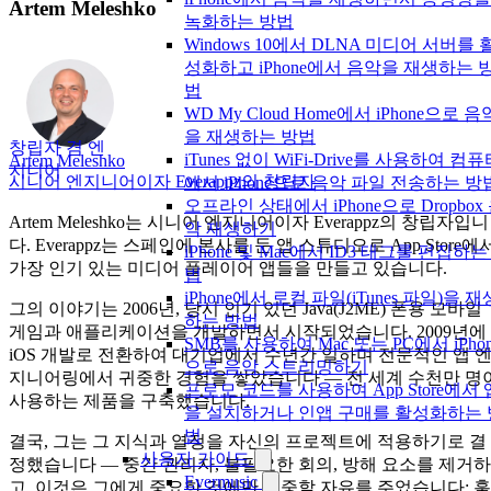
Artem Meleshko
녹화하는 방법
Windows 10에서 DLNA 미디어 서버를 
성화하고 iPhone에서 음악을 재생하는 
법
WD My Cloud Home에서 iPhone으로 음
을 재생하는 방법
창립자 겸 엔
iTunes 없이 WiFi-Drive를 사용하여 컴
Artem Meleshko
지니어
시니어 엔지니어이자 Everappz의 창립자
에서 iPhone으로 음악 파일 전송하는 방
오프라인 상태에서 iPhone으로 Dropbox
Artem Meleshko는 시니어 엔지니어이자 Everappz의 창립자입니
악 재생하기
다. Everappz는 스페인에 본사를 둔 앱 스튜디오로 App Store에
iPhone 및 Mac에서 ID3 태그를 편집하는
가장 인기 있는 미디어 플레이어 앱들을 만들고 있습니다.
법
iPhone에서 로컬 파일(iTunes 파일)을 재
그의 이야기는 2006년, 당시 인기 있던 Java(J2ME) 폰용 모바일
하는 방법
게임과 애플리케이션을 개발하면서 시작되었습니다. 2009년에
SMB를 사용하여 Mac 또는 PC에서 iPhon
iOS 개발로 전환하여 대기업에서 수년간 일하며 전문적인 앱 
으로 음악 스트리밍하기
지니어링에서 귀중한 경험을 쌓았습니다 — 전 세계 수천만 명
프로모 코드를 사용하여 App Store에서 
사용하는 제품을 구축했습니다.
을 설치하거나 인앱 구매를 활성화하는 
법
결국, 그는 그 지식과 열정을 자신의 프로젝트에 적용하기로 결
사용자 가이드
정했습니다 — 중간 관리자, 불필요한 회의, 방해 요소를 제거하
Evermusic
고. 이것은 그에게 중요한 것에만 집중할 자유를 주었습니다: 훌