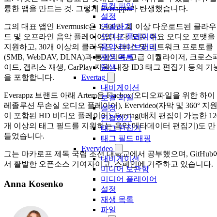
로컬 파일
륭한 앱을 만드는 것. 그렇게 Everappz가 탄생했습니다.
설정
그의 대표 앱인 Evermusic은 1,400만 회 이상 다운로드된 클라우
연결하기
드 및 오프라인 음악 플레이어입니다. 모든 주요 오디오 포맷을
오디오 플레이어
지원하고, 30개 이상의 클라우드 서비스 및 네트워크 프로토콜
음악 라이브러리
(SMB, WebDAV, DLNA)과 통합되며, 고급 이퀄라이저, 크로스
재생 목록
이드, 갭리스 재생, CarPlay 지원, 내장 ID3 태그 편집기 등의 기
탐색
을 포함합니다.
Evertag
내비게이션
Everappz 브랜드 아래 Artem은 Flacbox(오디오파일을 위한 하이
로컬 파일
레졸루션 무손실 오디오 플레이어), Evervideo(자막 및 360° 지
설정
이 포함된 HD 비디오 플레이어), Evertag(배치 편집이 가능한 12
연결하기
개 이상의 태그 필드를 지원하는 음악 메타데이터 편집기)도 만
태그 편집기
들었습니다.
태그 필드 매핑
Evervideo
그는 마카로프 제독 국립 조선 대학교에서 공부했으며, GitHub
내비게이션
서 활발한 오픈소스 기여자이고, 스페인에 거주하고 있습니다.
미디어 보관함
미디어 플레이어
Anna Kosenko
설정
재생 목록
파일