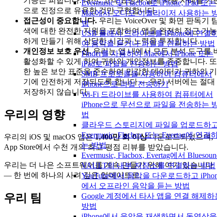
기능은 피합니다. 대신, 고객 요청과 실제 사용 사례를 기
Evermusic 및 Flacbox로 iPhone, iPad 또는
으로 진정으로 유용한 것만 구현합니다.
Mac에서 오디오 이퀄라이저 사용하는 
접근성이 중요합니다.
우리는 VoiceOver 및 화면 판독기 
법
색에 대한 완전한 지원을 포함하여 앱을 완전히 접근 가능
USB 플래시 드라이브를 iPhone에 연결
하게 만들기 위해 상당한 시간과 노력을 투자합니다.
여 음악을 듣거나 파일을 관리하는 방법
개인정보 보호 우선.
우리는 앱 내에서 모든 분석 도구를 
Finder를 사용하여 Mac에서 iPhone 또는
활성화할 수 있게 하여 귀하의 개인정보를 존중합니다. 또
iPad로 파일을 전송하는 방법
한 높은 보안 표준을 준수하여 민감한 데이터가 귀하의 기
SMB 프로토콜을 사용하여 컴퓨터에서
기에 안전하게 저장되도록 합니다 — 우리 서버에는 절대
iPhone으로 파일 전송하기
저장하지 않습니다.
Wi-Fi 드라이브를 사용하여 컴퓨터에서
iPhone으로 무선으로 파일을 전송하는 
우리의 영향
법
클라우드 스토리지에 파일을 업로드하
Evermusic, Flacbox 또는 Evertag에 연결
우리의 iOS 및 macOS 앱은
1,400만 회 이상
다운로드되었으며,
는 방법
App Store에서 수천 개의 최고 평점 리뷰를 받았습니다.
Evermusic, Flacbox, Evertag에서 Bluesoun
우리는 더 나은 소프트웨어를 계속 만들기 위해 여기 있습니다
VAULT의 내부 저장소를 연결하는 방법
— 한 번에 하나의 사려 깊은 업데이트로.
YouTube에서 음악을 다운로드하고 iPhon
에서 오프라인 음악을 듣는 방법
Google 계정에서 타사 앱을 연결 해제하
우리 팀
방법
iPhone에서 음악을 재생하면서 동영상을