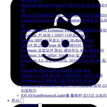
로 내보내기
Flacbox로 iPhone과 Mac에서 무손실 FLAC 및 DSD
생
iPhone 및 iPad를 위한 최고의 클라우드 음악 플레
Evermusic 6.8: Aliyun Drive, Synology, 새로운 UI 스
일
Setapp Mobile의 Evermusic Pro: iOS용 클라우드 음악
Evermusic 전 세계 1,100만 다운로드 달성
Flacbox 100만 다운로드 달성: Hi-Res 오디오
2025년 최고의 iPhone 음악 플레이어 앱 5선
Evermusic 프로모션 영상: 클라우드 음악 플레이어
Evermusic 3.6: CarPlay, VoiceOver 및 기타 기능
Evermusic 3.1: 크로스페이드, 라이브러리 동기화 및
업
Evermusic 300만 다운로드 달성: 기능 개요
Flacbox 1.6: 자동 동기화, 이퀄라이저, OPUS 지원
Evermusic 2.3: 자동 동기화, 재생 위치 및 태그
Evermusic로 iPhone에서 클라우드 저장소의 음악 
리밍하기
iOS AVAssetResourceLoader를 활용한 오디오 스트
문서
사용 방법