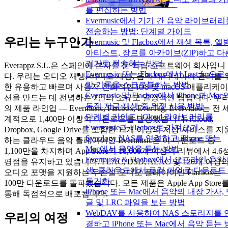
를 편집하는 방법
Evermusic에서 기기 간 음악 라이브러리
전송하는 방법: 단계별 가이드
우리는 누구인가
Evermusic 및 Flacbox에서 재생 목록, 앨
아티스트, 장르를 아카이브(ZIP)하고 다
기기로 전송하는 방법
Everappz S.L.은 스페인에 본사를 둔 독립 소프트웨어 회사입니
Evermusic 또는 Flacbox에서 Last.fm으로
다. 우리는 오디오 재생, 비디오 재생, 음악 메타데이터 관리를 
악 기록을 스크로블하는 방법
한 유용하고 빠르며 사용자 친화적인 iOS 및 macOS 애플리케이
Evermusic 및 Flacbox에서 iPhone과 Mac
션을 만드는 데 전념하는 2인의 소규모 열정적인 팀입니다. 우
동적 지금 재생 중 위젯 사용 방법
의 제품 라인업 — Evermusic, Flacbox, EverTag, Evervideo는 전 
단계별 가이드: iCloud 라이브러리를
계적으로 1,400만 이상의 다운로드를 달성했습니다. iCloud,
Evermusic과 Flacbox로 가져오기
Dropbox, Google Drive를 포함한 12개 이상의 저장 서비스를 지
Synology NAS를 연결하고 iPhone 또는
하는 클라우드 음악 플레이어인 Evermusic은 이 다운로드 중
Mac에서 음악을 듣는 방법
1,100만을 차지하며 App Store의 18,000개 이상의 리뷰에서 4.6
Evermusic & Flacbox에서 오프라인 음악
평점을 유지하고 있습니다. FLAC, DSD, ALAC 및 120개 이상
생: 클라우드에서 로컬 파일로 다운로드
오디오 포맷을 지원하는 무손실 오디오 플레이어인 Flacbox는
동기화
100만 다운로드를 돌파했습니다. 모든 제품은 Apple App Store
iPhone 또는 Mac에서 음악의 내장 가사,
통해 독점적으로 배포됩니다.
글 및 LRC 파일을 보는 방법
WebDAV를 사용하여 NAS 스토리지를 
우리의 여정
결하고 iPhone 또는 Mac에서 음악 듣는 