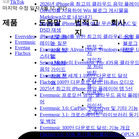
TikTok
2026년 iPhone용 최고의 클라우드 음악 플레
마지막 수정 일자
6월 12, 2025
OpenAI를 사용하여 Wix 블로그 게시물을
Markdown으로 내보내기
제품
도움말
법적 고
회사
Flacbox로 iPhone과 Mac에서 무손실 FLAC 및
DSD 재생
지
Evervideo
iPhone 및 iPad를 위한 최고의 클라우드 음악 
자주 묻
소개
Evermusic
레이어
는 질문
블로그
법적 고
Evertag
Evermusic 6.8: Aliyun Drive, Synology, 새로운 U
사용 방
문의
Flacbox
지
스타일
법
개인정
Setapp Mobile의 Evermusic Pro: iOS용 클라우
사용자
보 처리
음악
가이드
방침
Evermusic 전 세계 1,100만 다운로드 달성
지원 문
쿠키 정
Flacbox 100만 다운로드 달성: Hi-Res 오디오
의
책
2025년 최고의 iPhone 음악 플레이어 앱 5선
이용약
Evermusic 프로모션 영상: 클라우드 음악 플레
관
어
라이선
Evermusic 3.6: CarPlay, VoiceOver 및 기타 기능
스 계약
Evermusic 3.1: 크로스페이드, 라이브러리 동
및 백업
Evermusic 300만 다운로드 달성: 기능 개요
Flacbox 1.6: 자동 동기화, 이퀄라이저, OPUS 