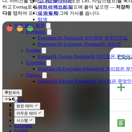
오디오 플레이어
다. 서비스를 탭하고 원하는 가사(또는 LRC 타임스탬프)를 복
음악 라이브러리
하고 Evertag로 돌아와서 텍스트 필드에 붙여 넣으면 —
저장하
재생 목록
다
를 탭하여 오디오 파일 태그에 가사를 씁니다.
탐색
자주 묻는 질문
Evermusic
Evermusic와 Flacbox의 차이점은 무엇인가요
Evermusic와 Evermusic Premium의 차이점
Evertag
Evertag와 Evertag Premium의 차이점은 무엇
Evervideo
Evervideo와 Evervideo Premium의 차이점
Flacbox
Flacbox와 Flacbox Premium의 차이점은 무엇
한국어
عربي
Català
밝은 테마
Čeština
어두운 테마
Dansk
Deutsch
시스템
Ελληνικά
English