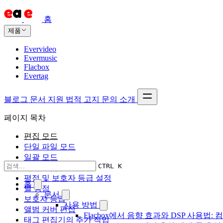
홈
제품
Evervideo
Evermusic
Flacbox
Evertag
블로그
문서
지원
법적 고지
문의
소개
페이지 목차
편집 모드
단일 파일 모드
일괄 모드
CTRL K
가사 편집
평점 및 보호자 등급 설정
홈
별 평점
문서
보호자 등급
사용 방법
앨범 커버 편집
Flacbox에서 음향 효과와 DSP 사용법: 컴
태그 편집기의 추가 작업