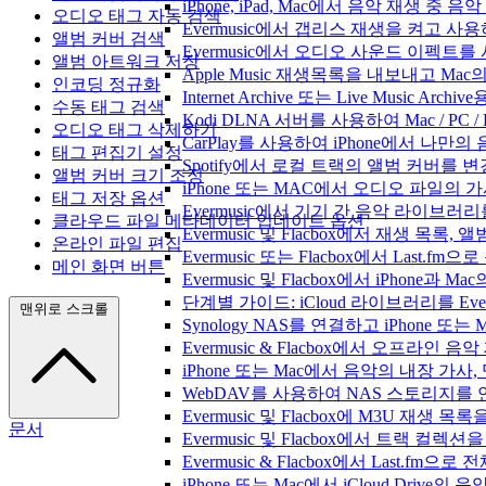
iPhone, iPad, Mac에서 음악 재생 중
오디오 태그 자동 검색
Evermusic에서 갭리스 재생을 켜고 사
앨범 커버 검색
Evermusic에서 오디오 사운드 이펙트
앨범 아트워크 저장
Apple Music 재생목록을 내보내고 Mac
인코딩 정규화
Internet Archive 또는 Live Music A
수동 태그 검색
Kodi DLNA 서버를 사용하여 Mac / PC 
오디오 태그 삭제하기
CarPlay를 사용하여 iPhone에서 나만
태그 편집기 설정
Spotify에서 로컬 트랙의 앨범 커버를 
앨범 커버 크기 조정
iPhone 또는 MAC에서 오디오 파일의
태그 저장 옵션
Evermusic에서 기기 간 음악 라이브
클라우드 파일 메타데이터 업데이트 옵션
Evermusic 및 Flacbox에서 재생 목
온라인 파일 편집
Evermusic 또는 Flacbox에서 Last
메인 화면 버튼
Evermusic 및 Flacbox에서 iPhone
단계별 가이드: iCloud 라이브러리를 Ever
맨위로 스크롤
Synology NAS를 연결하고 iPhone 또
Evermusic & Flacbox에서 오프라
iPhone 또는 Mac에서 음악의 내장 가사
WebDAV를 사용하여 NAS 스토리지를 연
Evermusic 및 Flacbox에 M3U 재생 
문서
Evermusic 및 Flacbox에서 트랙 컬렉션
Evermusic & Flacbox에서 Last.fm
iPhone 또는 Mac에서 iCloud Driv