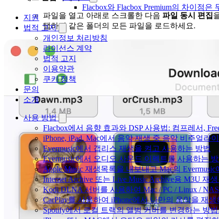
Flacbox와 Flacbox Premium의 차이
파일을 열고 아래로 스크롤한 다음
파일 동시 편집
지원
탭하여 같은 폴더의 모든 파일을 로드하세요.
법적 고지
개인정보 처리방침
라이선스 계약
법적 고지
이용약관
쿠키 정책
문의
소개
사용 방법
Flacbox에서 음향 효과와 DSP 사용법: 컴프레서, Fr
iPhone, iPad, Mac에서 음악 재생 중 음악 비주얼라
Evermusic에서 갭리스 재생을 켜고 사용하는 방법
Evermusic에서 오디오 사운드 이펙트를 사용하는 
Apple Music 재생목록을 내보내고 Mac의 Evermu
Internet Archive 또는 Live Music Archive용 M
Kodi DLNA 서버를 사용하여 Mac / PC / Linux /
CarPlay를 사용하여 iPhone에서 나만의 음악을 재
Spotify에서 로컬 트랙의 앨범 커버를 변경하는 방