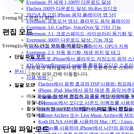
Evermusic 전 세계 1,100만 다운로드 달성
Flacbox 100만 다운로드 달성: Hi-Res 오디오
2025년 최고의 iPhone 음악 플레이어 앱 5선
Evertag 태그 편집기 화면
Evermusic 프로모션 영상: 클라우드 음악 플레이어
Evermusic 3.6: CarPlay, VoiceOver 및 기타 기능
편집 모드
Evermusic 3.1: 크로스페이드, 라이브러리 동기화 및
Evermusic 300만 다운로드 달성: 기능 개요
Evertag는 두 가지 편집 모드를 제공합니다:
Flacbox 1.6: 자동 동기화, 이퀄라이저, OPUS 지원
Evermusic 2.3: 자동 동기화, 재생 위치 및 태그
단일 파일 모드
Evermusic로 iPhone에서 클라우드 저장소의 음악
iOS AVAssetResourceLoader를 활용한 오디오 스트
아트워크 캐러셀에서 왼쪽 또는 오른쪽으로 스와이
문서
프하여 파일 간에 이동합니다.
사용 방법
Flacbox에서 음향 효과와 DSP 사용법: 컴프레서
일괄 모드
iPhone, iPad, Mac에서 음악 재생 중 음악 
여러 파일을 한 번에 편집하고 공유 메타데이터를 
Evermusic에서 갭리스 재생을 켜고 사용하는
용합니다.
Evermusic에서 오디오 사운드 이펙트를 사용
활성화하려면 아래로 스크롤하여
파일 동시 편집
을
Apple Music 재생목록을 내보내고 Mac의 Ev
탭하세요.
Internet Archive 또는 Live Music Archi
Kodi DLNA 서버를 사용하여 Mac / PC / Li
단일 파일 모드
CarPlay를 사용하여 iPhone에서 나만의 음