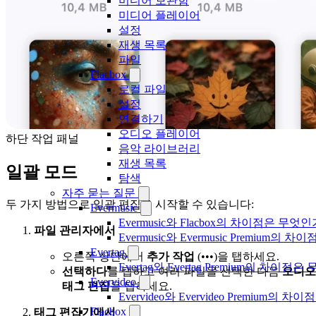
미디어 보관함
미디어 플레이어
설정
재생 목록
파일
Flacbox
로컬 파일
설정
연결하기
오디오 플레이어
하단 작업 패널
음악 라이브러리
재생 목록
일괄 모드
탐색
자주 묻는 질문
두 가지 방법으로 일괄 편집을 시작할 수 있습니다:
Evermusic
Evermusic와 Flacbox의 차이점은 무엇
파일 관리자에서
Evermusic와 Evermusic Premium의 차이
Evertag
오른쪽 상단에서
추가 작업
(•••)을 탭하세요.
Evertag와 Evertag Premium의 차이점
선택하다
를 탭하고 여러 파일을 선택한 다음
오디오
Evervideo
태그 편집
을 탭하세요.
Evervideo와 Evervideo Premium의
Flacbox
태그 편집기에서