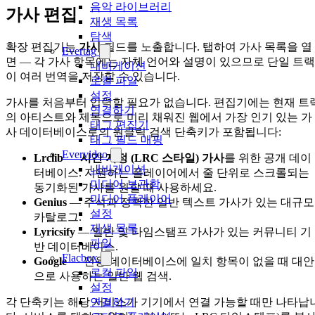
음악 라이브러리
가사 편집
재생 목록
탐색
확장 편집기는
가사
필드를 노출합니다. 탭하여 가사 목록을 열
Evertag
면 — 각 가사 항목에는 자체 언어와 설명이 있으므로 단일 트랙
내비게이션
이 여러 번역을 저장할 수 있습니다.
로컬 파일
설정
가사를 처음부터 입력할 필요가 없습니다. 편집기에는 현재 트
연결하기
의 아티스트와 제목으로 미리 채워진 웹에서 가장 인기 있는 가
태그 편집기
사 데이터베이스로의 원클릭 검색 단축키가 포함됩니다:
태그 필드 매핑
Evervideo
Lrclib
—
시간 지정 (LRC 스타일) 가사
를 위한 공개 데이
내비게이션
터베이스. 지원하는 플레이어에서 줄 단위로 스크롤되는
미디어 보관함
동기화된 가사를 원할 때 사용하세요.
미디어 플레이어
Genius
— 주석과 정확한 일반 텍스트 가사가 있는 대규모
설정
카탈로그.
재생 목록
Lyricsify
— 일반 및 타임스탬프 가사가 있는 커뮤니티 기
파일
반 데이터베이스.
Flacbox
Google
— 전용 데이터베이스에 일치 항목이 없을 때 대안
로컬 파일
으로 사용하는 일반 웹 검색.
설정
연결하기
각 단축키는 해당 서비스가 기기에서 연결 가능할 때만 나타납