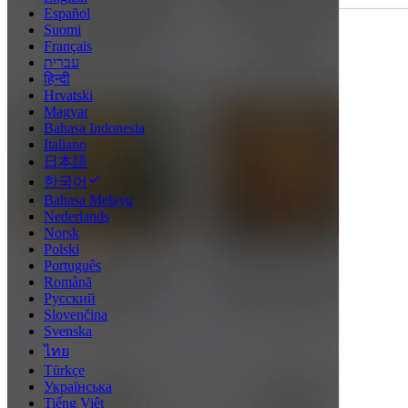
Español
Suomi
Français
עברית
हिन्दी
Hrvatski
Magyar
Bahasa Indonesia
Italiano
日本語
한국어
Bahasa Melayu
Nederlands
Norsk
Polski
Português
Română
Русский
Slovenčina
Svenska
ไทย
Türkçe
Українська
Tiếng Việt