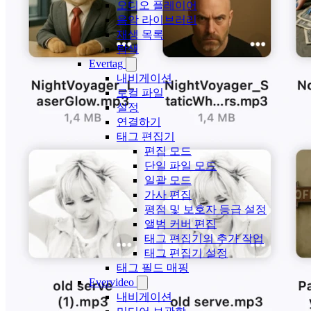
오디오 플레이어
음악 라이브러리
재생 목록
탐색
Evertag
내비게이션
로컬 파일
설정
연결하기
태그 편집기
편집 모드
단일 파일 모드
일괄 모드
가사 편집
평점 및 보호자 등급 설정
앨범 커버 편집
태그 편집기의 추가 작업
태그 편집기 설정
태그 필드 매핑
Evervideo
내비게이션