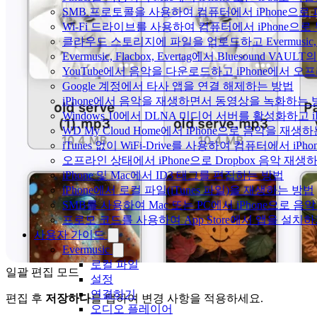
SMB 프로토콜을 사용하여 컴퓨터에서 iPhone으로
Wi-Fi 드라이브를 사용하여 컴퓨터에서 iPhone으
클라우드 스토리지에 파일을 업로드하고 Evermusic, Fl
Evermusic, Flacbox, Evertag에서 Bluesound
YouTube에서 음악을 다운로드하고 iPhone에서 
Google 계정에서 타사 앱을 연결 해제하는 방법
iPhone에서 음악을 재생하면서 동영상을 녹화하는 
Windows 10에서 DLNA 미디어 서버를 활성화하고 
WD My Cloud Home에서 iPhone으로 음악을 재생
iTunes 없이 WiFi-Drive를 사용하여 컴퓨터에서 i
오프라인 상태에서 iPhone으로 Dropbox 음악 재생
iPhone 및 Mac에서 ID3 태그를 편집하는 방법
iPhone에서 로컬 파일(iTunes 파일)을 재생하는 방법
SMB를 사용하여 Mac 또는 PC에서 iPhone으로 
프로모 코드를 사용하여 App Store에서 앱을 설
사용자 가이드
Evermusic
로컬 파일
일괄 편집 모드
설정
연결하기
편집 후
저장하다
를 탭하여 변경 사항을 적용하세요.
오디오 플레이어