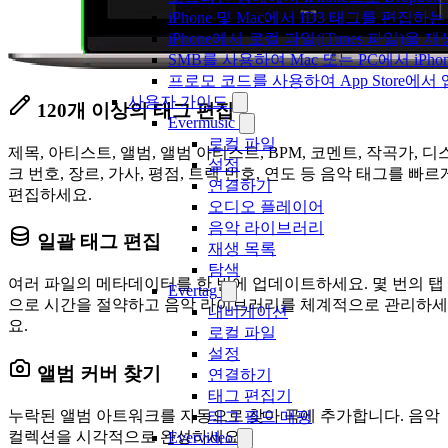
iPhone 및 Mac에서 ID3 태그를 편집하
iPhone에서 로컬 파일(iTunes 파일)을
SMB를 사용하여 Mac 또는 PC에서 iP
프로모 코드를 사용하여 App Store
사용자 가이드
120개 이상의 태그 편집
Evermusic
로컬 파일
제목, 아티스트, 앨범, 앨범 아티스트, BPM, 코멘트, 작곡가, 디
설정
크 번호, 장르, 가사, 평점, 트랙 번호, 연도 등 음악 태그를 빠르
연결하기
편집하세요.
오디오 플레이어
음악 라이브러리
일괄 태그 편집
재생 목록
탐색
여러 파일의 메타데이터를 한 번에 업데이트하세요. 몇 번의 탭
Evertag
으로 시간을 절약하고 음악 라이브러리를 체계적으로 관리하세
내비게이션
요.
로컬 파일
설정
앨범 커버 찾기
연결하기
태그 편집기
누락된 앨범 아트워크를 자동으로 찾아 곡에 추가합니다. 음악
태그 필드 매핑
컬렉션을 시각적으로 완성하세요.
Evervideo