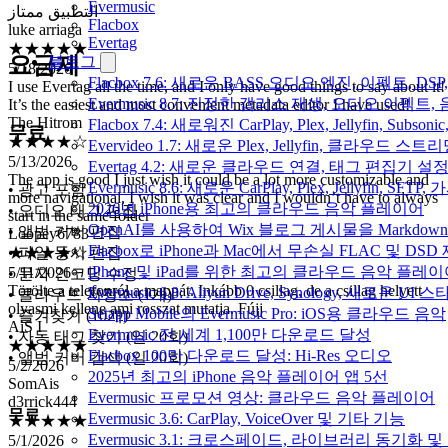
Evermusic
★★★★★
Flacbox
5/18/2026
Evertag
I use Evertag all the time, and I only have good things to say about it!
요금제
블로그
It’s the easiest and most convenient metadata editor I have used!
Flacbox 7.6: 새로운 BASS 오디오 엔진, 이펙트,
The Hitrom
Evermusic 8.7: 진정한 갭리스 재생, 오디오 이
★★★★☆
Flacbox 7.4: 새로워진 CarPlay, Plex, Jellyfin, 
무료
5/13/2026
Evervideo 1.7: 새로운 Plex, Jellyfin, 클라우드 
The app is good I just wish it could be a lot more customizable and
Evertag 4.2: 새로운 클라우드 연결, 태그 편집기 설
more navigational, I wish it was clear and I wouldn’t have to always
start in the same folder
Evermusic 8.6: 새로운 CarPlay, Plex, Jellyfin, SFTP
• 광고 포함
Loopey6783
2026년 iPhone용 최고의 클라우드 음악 플레이어
• 오디오 태그 편집
★★★★☆
OpenAI를 사용하여 Wix 블로그 게시물을 Markdo
• 앨범 커버 편집
5/11/2026
Flacbox로 iPhone과 Mac에서 무손실 FLAC 및 DSD
• 파일 동시 편집
Törölte a telefonról a mappát. Inkább 0 csillag, de a csillag helyett
iPhone 및 iPad를 위한 최고의 클라우드 음악 플레
• 문자 인코딩 수정
olyasmi kellene ami rosszat mutatja. Fújj
Evermusic 6.8: Aliyun Drive, Synology, 새로운 UI 
• 클라우드 저장소 (1개)
AiS I
Setapp Mobile의 Evermusic Pro: iOS용 클라우드 음악
★★★★★
• 즐겨찾기 (10개)
Evermusic 전 세계 1,100만 다운로드 달성
5/2/2026
• 자동 태그 찾기 (일 20회)
SomAis
Flacbox 100만 다운로드 달성: Hi-Res 오디오
• 앨범 커버 검색 (일 20회)
d3rrick444
2025년 최고의 iPhone 음악 플레이어 앱 5선
★★★★★
Evermusic 프로모션 영상: 클라우드 음악 플레이어
5/1/2026
무료
Evermusic 3.6: CarPlay, VoiceOver 및 기타 기능
Perfect and easy to use and so customizable!!! Love love loveee
Evermusic 3.1: 크로스페이드, 라이브러리 동기화 및
Njjjjjj1