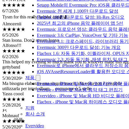
6/7/2026
Setapp Mobile의 Evermusic Pro: iOS용 클라
Tysm for this really helpful app🫂🫂
Evermusic 전 세계 1,100만 다운로드 달성
Almozenii
Flacbox 100만 다운로드 달성: Hi-Res 오디오
★★★★★
2025년 최고의 iPhone 음악 플레이어 앱 5선
6/5/2026
Evermusic 프로모션 영상: 클라우드 음악 플
Stan loona. Don’t stream loona
Evermusic 3.6: CarPlay, VoiceOver 및 기타 기능
Alfonso!!!
Evermusic 3.1: 크로스페이드, 라이브러리 동
★★★★★
Evermusic 300만 다운로드 달성: 기능 개요
6/2/2026
This helped my evening so much thank you to whoever made this ap
Flacbox 1.6: 자동 동기화, 이퀄라이저, OPUS
gettyband
Evermusic 2.3: 자동 동기화, 재생 위치 및 태그
★★★★★
Evermusic로 iPhone에서 클라우드 저장소
5/30/2026
iOS AVAssetResourceLoader를 활용한 오디
Ma bisogna elaborare una singola traccia alla volta non è possibile
제품
utilizzarla per interi album… comunque è 5 stelle
Evermusic - iPhone 및 Mac용 오프라인 음악
Yasss coool
Evertag - iPhone 및 Mac용 음악 태그 편집기
★★★★★
Evervideo - iPhone 및 Mac용 HD 비디오 플레
5/28/2026
Flacbox - iPhone 및 Mac용 하이레스 오디오
۶ৎ
Mohnauf
지원
★★★★★
회사 소개
5/26/2026
제품
التطبيق ممتاز
Evervideo
luke arriaga