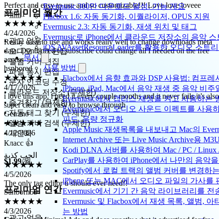
Evermusic 300만 다운로드 달성: 기능 개요
★★★★★
프리미엄 월간
Flacbox 1.6: 자동 동기화, 이퀄라이저, OPUS 지원
4/24/2026
Evermusic 2.3: 자동 동기화, 재생 위치 및 태그
Really easy to use and works really well to change downloads meta
data. Don’t need to subscribe could change all I needed on the free
Evermusic로 iPhone에서 클라우드 저장소의 음악
• 광고 없음
access
iOS AVAssetResourceLoader를 활용한 오디오 스트
• 오디오 태그 편집
hsnbored
문서
• 앨범 커버 편집
★★★★★
사용 방법
• 파일 동시 편집
4/17/2026
Flacbox에서 음향 효과와 DSP 사용법: 컴프레서
i love this app, i need it every couple months and it never fails it’s also
• 문자 인코딩 수정
iPhone, iPad, Mac에서 음악 재생 중 음악 
super clean and easy to browse through
• 클라우드 저장소 (무제한)
Evermusic에서 갭리스 재생을 켜고 사용하는
Gen.mo
• 즐겨찾기 (무제한)
★★★★★
Evermusic에서 오디오 사운드 이펙트를 사용
• 자동 태그 찾기 (무제한)
4/12/2026
피드, 음량 정규화
• 앨범 커버 검색 (무제한)
Класс 👍
Apple Music 재생목록을 내보내고 Mac의 Ev
• 개인화
Internet Archive 또는 Live Music Archi
الحب كذبة
Kodi DLNA 서버를 사용하여 Mac / PC / Li
★★★★★
4/5/2026
CarPlay를 사용하여 iPhone에서 나만의 음
$1.99
/월
The only tag editor u should ever need!!
Spotify에서 로컬 트랙의 앨범 커버를 변경하
Sanborn59
iPhone 또는 MAC에서 오디오 파일의 가사를
★★★★★
프리미엄 연간
Evermusic에서 기기 간 음악 라이브러리를 
4/3/2026
Evermusic 및 Flacbox에서 재생 목록, 앨
Great App, Minimal Ads and does exactly what it advertised for free
는 방법
Moh.naiif
• 광고 없음