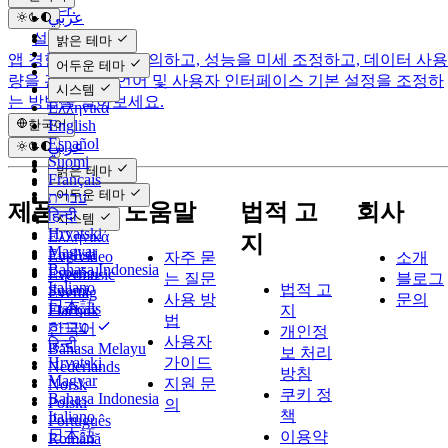
함합니다.
عربي
Català
설정
밝은 테마
Čeština
앱 경험을 사용자 정의하고, 성능을 미세 조정하고, 데이터 사용
어두운 테마
Dansk
량을 관리하고, 언어 및 사용자 인터페이스 기본 설정을 조정하
Deutsch
시스템
는 방법을 알아보세요.
Ελληνικά
English
한국어
Español
عربي
Suomi
Català
밝은 테마
Français
Čeština
어두운 테마
עברית
Dansk
제품
도움말
법적 고
회사
हिन्दी
Deutsch
시스템
Hrvatski
Ελληνικά
지
Magyar
English
Evervideo
자주 묻
소개
Bahasa Indonesia
Español
Evermusic
는 질문
블로그
Italiano
법적 고
Suomi
Evertag
사용 방
문의
日本語
Français
Flacbox
지
법
עברית
한국어
개인정
사용자
हिन्दी
Bahasa Melayu
보 처리
가이드
Hrvatski
Nederlands
방침
Magyar
지원 문
Norsk
쿠키 정
Bahasa Indonesia
Polski
의
책
Italiano
Português
日本語
이용약
Română