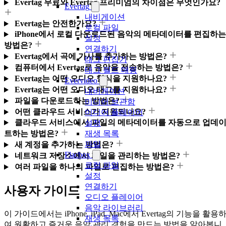
Evertag 무료와 Evertag 프리미엄의 차이점은 무엇인가요?
Evertag
내비게이션
Evertag는 안전한가요?
로컬 파일
iPhone에서 로컬 다운로드된 음악의 메타데이터를 편집하는
설정
방법은?
연결하기
Evertag에서 곡에 가사를 추가하는 방법은?
태그 편집기
컴퓨터에서 Evertag로 음악을 전송하는 방법은?
태그 필드 매핑
Evertag는 어떤 오디오 형식을 지원하나요?
Evervideo
Evertag는 어떤 오디오 태그를 지원하나요?
내비게이션
파일을 다운로드하는 방법은?
미디어 보관함
어떤 클라우드 서비스가 지원되나요?
미디어 플레이어
클라우드 서비스에서 파일의 메타데이터를 자동으로 업데
설정
재생 목록
트하는 방법은?
파일
새 계정을 추가하는 방법은?
Flacbox
네트워크 저장소에서 파일을 관리하는 방법은?
로컬 파일
여러 파일을 하나의 파일로 편집하는 방법은?
설정
연결하기
사용자 가이드
오디오 플레이어
음악 라이브러리
이 가이드에서는 iPhone, iPad, Mac에서 Evertag의 기능을 활용
재생 목록
여 원활하고 즐거운 음악 관리 경험을 만드는 방법을 알아봅니