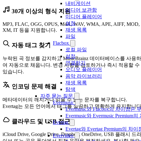
내비게이션
미디어 보관함
30개 이상의 형식 지원
미디어 플레이어
설정
MP3, FLAC, OGG, OPUS, M4A, WAV, WMA, APE, AIFF, MOD,
재생 목록
XM, IT 등을 지원합니다.
파일
Flacbox
자동 태그 찾기
로컬 파일
설정
누락된 곡 정보를 감지하고 MusicBrainz 데이터베이스를 사용
연결하기
여 자동으로 채웁니다. 변경 사항을 검토하거나 즉시 적용할 수
오디오 플레이어
있습니다.
음악 라이브러리
재생 목록
인코딩 문제 해결
탐색
자주 묻는 질문
메타데이터의 깨지거나 읽을 수 없는 문자를 복구합니다.
Evermusic
Evertag는 모든 언어에서 태그를 깔끔하고 명확하게 유지합니다
Evermusic와 Flacbox의 차이점
Evermusic와 Evermusic Premiu
클라우드 및 USB 접근
Evertag
Evertag와 Evertag Premium
iCloud Drive, Google Drive, Dropbox, OneDrive, USB 플래시 드
Evervideo
이브 또는 공유 폴더에서 직접 음악을 편집하세요. 복사할 필요