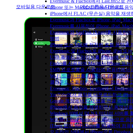
Evermusic & Flacbox에서 Last.fm
모바일용 다운로드
데스크톱용 다운로드
iPhone 또는 Mac에서 iCloud Driv
iPhone에서 FLAC (무손실) 음악을 재
Evermusic과 Flacbox로 iPhone, 
Evermusic를 사용하여 iPhone, iPad,
Evermusic와 SanDisk iXpand를 
방법
iPhone 또는 Mac에 저장된 로컬 음악
Evermusic 및 Flacbox로 iPhone,
USB 플래시 드라이브를 iPhone에 연
Finder를 사용하여 Mac에서 iPhone 또
SMB 프로토콜을 사용하여 컴퓨터에서 i
Wi-Fi 드라이브를 사용하여 컴퓨터에서 
클라우드 스토리지에 파일을 업로드하고 Everm
Evermusic, Flacbox, Evertag에서 
YouTube에서 음악을 다운로드하고 iP
Google 계정에서 타사 앱을 연결 해제
iPhone에서 음악을 재생하면서 동영상
Windows 10에서 DLNA 미디어 서버
WD My Cloud Home에서 iPhone으
iTunes 없이 WiFi-Drive를 사용하여
오프라인 상태에서 iPhone으로 Dropbo