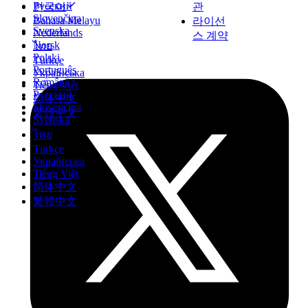
Русский
관
한국어
Slovenčina
Bahasa Melayu
라이선
Svenska
Nederlands
스 계약
Norsk
ไทย
Polski
Türkçe
Português
Українська
Română
Tiếng Việt
Русский
简体中文
Slovenčina
繁體中文
Svenska
ไทย
Türkçe
Українська
Tiếng Việt
简体中文
繁體中文