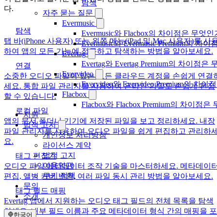
탐색
다.
자주 묻는 질문
Evermusic
탐색
Evermusic와 Flacbox의 차이점은 무엇
탭 바(iPhone 사용자) 또는 왼쪽 메뉴(iPad 및 Mac 사용자)를 사
Evermusic와 Evermusic Premium의 차이
하여 앱의 모든 기능에 접근하고 탐색하는 방법을 알아보세요.
Evertag
Evertag와 Evertag Premium의 차이점
연결
Evervideo
소중한 오디오 파일이 있는 모든 클라우드 계정을 손쉽게 연결
Evervideo와 Evervideo Premium의
세요. 통합 파일 관리자를 사용하여 온라인 파일도 손쉽게 편집
Flacbox
할 수 있습니다.
Flacbox와 Flacbox Premium의 차이
로컬 파일
지원
앱의 문서 폴더나 기기에 저장된 파일을 보고 정리하세요. 내장
법적 고지
파일 관리자를 사용하여 오디오 파일을 쉽게 편집하고 관리하
개인정보 처리방침
요.
라이선스 계약
법적 고지
태그 편집기
이용약관
오디오 파일 메타데이터 조작 기술을 마스터하세요. 메타데이
쿠키 정책
편집, 앨범 커버 변환, 여러 파일 동시 관리 방법을 알아보세요.
문의
태그 필드 매핑
소개
Evertag 앱에서 지원하는 오디오 태그 필드의 전체 목록을 탐색
하세요. 내부 필드 이름과 주요 메타데이터 형식 간의 매핑을 포
한국어