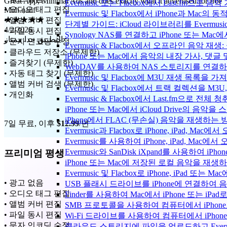
Evermusic 또는 Flacbox에서 Last.fm으
★★★★★
• 오디오 태그 편집
Evermusic 및 Flacbox에서 iPhone과 Mac
4/2/2026
• 앨범 커버 편집
단계별 가이드: iCloud 라이브러리를 Evermusi
التطبيق جدا ممتاز
• 파일 동시 편집
Synology NAS를 연결하고 iPhone 또는 Ma
• 문자 인코딩 수정
Evermusic & Flacbox에서 오프라인 음
• 클라우드 저장소 (무제한)
iPhone 또는 Mac에서 음악의 내장 가사, 댓글
• 즐겨찾기 (무제한)
WebDAV를 사용하여 NAS 스토리지를 연결하고 
• 자동 태그 찾기 (무제한)
Evermusic 및 Flacbox에 M3U 재생 목록을 
• 앨범 커버 검색 (무제한)
Evermusic 및 Flacbox에서 트랙 컬렉션을 M3
• 개인화
Evermusic & Flacbox에서 Last.fm으로 전
iPhone 또는 Mac에서 iCloud Drive의 음
iPhone에서 FLAC (무손실) 음악을 재생하는 
7일 무료, 이후
$12.99
/년
Evermusic과 Flacbox로 iPhone, iPad
Evermusic를 사용하여 iPhone, iPad, Mac
Evermusic와 SanDisk iXpand를 사용하
프리미엄 평생
iPhone 또는 Mac에 저장된 로컬 음악을 재생
Evermusic 및 Flacbox로 iPhone, iPa
• 광고 없음
USB 플래시 드라이브를 iPhone에 연결하여
• 오디오 태그 편집
Finder를 사용하여 Mac에서 iPhone 또는 i
• 앨범 커버 편집
SMB 프로토콜을 사용하여 컴퓨터에서 iPhon
• 파일 동시 편집
Wi-Fi 드라이브를 사용하여 컴퓨터에서 iPh
• 문자 인코딩 수정
클라우드 스토리지에 파일을 업로드하고 Evermusic