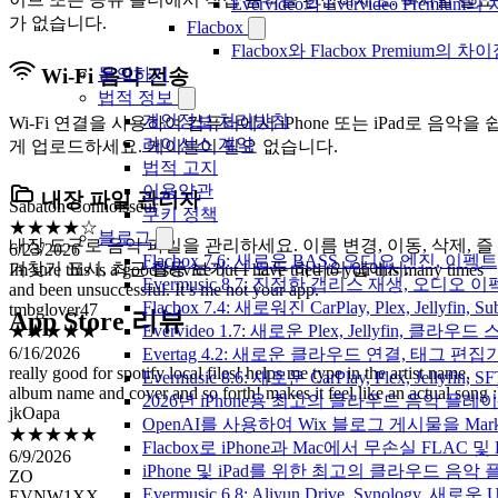
Evervideo와 Evervideo Prem
가 없습니다.
Flacbox
Flacbox와 Flacbox Premium
문의하기
Wi-Fi 음악 전송
법적 정보
개인정보 처리방침
Wi-Fi 연결을 사용하여 컴퓨터에서 iPhone 또는 iPad로 음악을 
라이선스 계약
게 업로드하세요. 케이블이 필요 없습니다.
법적 고지
Sabaton Connoisseur
이용약관
★★★★☆
내장 파일 관리자
쿠키 정책
6/23/2026
Im sure this is a good service but I have tried to you this many times
블로그
내장 도구로 음악 파일을 관리하세요. 이름 변경, 이동, 삭제, 즐
and been unsuccessful. It’s me not your app.
Flacbox 7.6: 새로운 BASS 오디오 엔진, 
겨찾기 표시, 최근 활동 보기 — 모두 하나의 앱에서.
tmbglover47
Evermusic 8.7: 진정한 갭리스 재생, 오
★★★★★
Flacbox 7.4: 새로워진 CarPlay, Plex, Jelly
App Store 리뷰
6/16/2026
Evervideo 1.7: 새로운 Plex, Jellyfin, 
really good for spotify local files! helps me type in the artist name,
Evertag 4.2: 새로운 클라우드 연결, 태그 편
album name and cover and so forth! makes it feel like an actual song :
Evermusic 8.6: 새로운 CarPlay, Plex, Jellyfin
jkOapa
2026년 iPhone용 최고의 클라우드 음악 플레
★★★★★
6/9/2026
OpenAI를 사용하여 Wix 블로그 게시물을 Ma
ZO
Flacbox로 iPhone과 Mac에서 무손실 FLAC 및
EVNW1XX
iPhone 및 iPad를 위한 최고의 클라우드 음악
★★★★★
Evermusic 6.8: Aliyun Drive, Synology, 새로