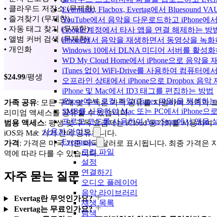
• 클라우드 저장소 (무제한)
Evermusic, Flacbox, Evertag에서 Blue
• 즐겨찾기 (무제한)
YouTube에서 음악을 다운로드하고 iPhone
• 자동 태그 찾기 (무제한)
Google 계정에서 타사 앱을 연결 해제하는 방
• 앨범 커버 검색 (무제한)
iPhone에서 음악을 재생하면서 동영상을 녹
• 개인화
Windows 10에서 DLNA 미디어 서버를 활성
WD My Cloud Home에서 iPhone으로 음악
iTunes 없이 WiFi-Drive를 사용하여 컴퓨터
$24.99
/평생
오프라인 상태에서 iPhone으로 Dropbox 음
iPhone 및 Mac에서 ID3 태그를 편집하는 방법
iPhone에서 로컬 파일(iTunes 파일)을 재생하
가족 공유
: 모든 구매 및 구독은 가족 공유를 지원하여 가족과 
SMB를 사용하여 Mac 또는 PC에서 iPhon
리미엄 액세스를 공유할 수 있습니다.
프로모 코드를 사용하여 App Store에서 앱
범용 액세스
: 평생 및 구독 요금제는 iCloud 동기화를 사용하여
사용자 가이드
iOS와 Mac 기기 간에 공유됩니다.
Evermusic
가격
: 가격은 미국 기준 미국 달러로 표시됩니다. 최종 가격은 
로컬 파일
역에 따라 다를 수 있습니다.
설정
연결하기
자주 묻는 질문
오디오 플레이어
음악 라이브러리
Evertag란 무엇인가요?
재생 목록
Evertag는 무료인가요?
탐색