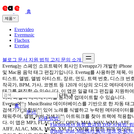
홈
제품
Evervideo
Evermusic
Flacbox
Evertag
블로그
문서
지원
법적 고지
문의
소개
Evertag는 스페인 소프트웨어 회사인 Everappz가 개발한 iPhone
및 Mac용 음악 태그 편집기입니다. Evertag를 사용하면 제목, 아
티스트, 앨범, 앨범 아티스트, 장르, 연도, 트랙 번호, 디스크 번호
작곡가, BPM, 가사, 코멘트 등 120개 이상의 오디오 메타데이터
태그를 편집할 수 있습니다. 이 앱은 일괄 태그 편집을 지원하여
CTRL K
여러 파일의 메타데이터를 동시에 업데이트할 수 있습니다.
Evertag에는 MusicBrainz 데이터베이스를 기반으로 한 자동 태
홈
검색기가 포함되어 있어 노래를 식별하고 누락된 메타데이터를
문서
채워주며, 앨범 커버 검색기가 아트워크를 찾아 트랙에 적용합
사용 방법
다. 이 앱은 MP3, FLAC, OGG, OPUS, M4A, WAV, WMA, APE,
Flacbox에서 음향 효과와 DSP 사용법: 컴
AIFF, ALAC, MKA, MOD, XM, IT, S3M을 포함한 30개 이상의
iPhone, iPad, Mac에서 음악 재생 중