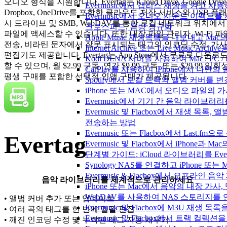
오디오 형식을 지원합니다. Evertag는 iCloud Drive, Google Drive
Evermusic에서 갭리스 재생을 켜고 사
Dropbox, OneDrive를 포함한 클라우드 저장 서비스와 USB 플래
Evermusic에서 오디오 사운드 이펙트를
시 드라이브 및 SMB, WebDAV를 통한 로컬 네트워크 위치에서
크로스피드, 음량 정규화
파일에 액세스할 수 있습니다. 또한 내장 파일 관리자, Wi-Fi 파
Apple Music 재생목록을 내보내고 Mac
전송, 비라틴 문자에서 잘못 표시되는 태그의 인코딩 수정, 가사
Internet Archive 또는 Live Music A
편집기도 제공합니다. Evertag는 App Store에서 무료로 다운로
Kodi DLNA 서버를 사용하여 Mac / PC 
할 수 있으며, 월 $2.99 구독, 연간 $9.99 구독, 또는 $29.99 일회
CarPlay를 사용하여 iPhone에서 나만
평생 구매를 포함한 선택적 인앱 구매가 제공됩니다.
Spotify에서 로컬 트랙의 앨범 커버를 
iPhone 또는 MAC에서 오디오 파일의
Evermusic에서 기기 간 음악 라이브
Evermusic 및 Flacbox에서 재생 목
전송하는 방법
Evermusic 또는 Flacbox에서 Last
Evertag
Evermusic 및 Flacbox에서 iPhone
단계별 가이드: iCloud 라이브러리를 Ever
Synology NAS를 연결하고 iPhone 또
Evermusic & Flacbox에서 오프라
음악 라이브러리를 체계적으로 관리하세요
iPhone 또는 Mac에서 음악의 내장 가사
WebDAV를 사용하여 NAS 스토리지를 연
• 앨범 커버 추가 또는 업데이트
Evermusic 및 Flacbox에 M3U 재생 
• 여러 곡의 태그를 한 번에 일괄 편집
Evermusic 및 Flacbox에서 트랙 컬렉션
• 깨진 인코딩 수정 및 누락된 태그 자동 채우기