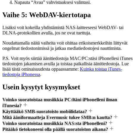
Napauta “Avaa” vahvistaaksesi valintasi.
Vaihe 5: WebDAV-kiertotapa
Lisäksi voit kokeilla yhdistämistä NAS-laitteeseesi WebDAV- tai
DLNA-protokollien avulla, jos ne ovat tuettuja.
Noudattamalla näitä vaiheita voit ohittaa erikoismerkkeihin liittyvät
ongelmat tiedostonimissä ja jatkaa mediatiedostojesi nauttimista.
P.S. Voit myös siirtää äänitiedostoja MAC/PC:stäsi iPhonellesi iTunes
tiedostojen jakamisen avulla ja toistaa paikallisia äänitiedostoja. Lue
lisää tästä ominaisuudesta oppaassamme:
Kuinka toistaa iTunes-
tiedostoja iPhonessa
.
Usein kysytyt kysymykset
Voinko suoratoistaa musiikkia PC:ltäni iPhonelleni ilman
iTunesia?
Käyttääkö SMB-suoratoisto mobiilidataa?
Mitä ääniformaatteja Evermusic tukee SMB:n kautta?
Voinko suoratoistaa musiikkia NAS:sta iPhonelleni?
Pitääkö tietokoneeni olla päällä suoratoiston aikana?