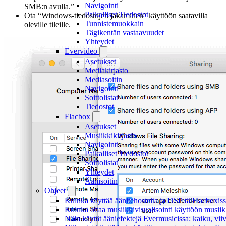
Navigointi
SMB:n avulla.”
Paikalliset Tiedostot
Ota “Windows-tiedostojen jakaminen” käyttöön saatavilla
Tunnistemuokkain
oleville tileille.
Tägikentän vastaavuudet
Yhteydet
Evervideo
Asetukset
Mediakirjasto
Mediasoitin
Navigointi
Soittolistat
Tiedostot
Flacbox
Asetukset
Musiikkikirjasto
Navigointi
Paikalliset Tiedostot
Soittolistat
Yhteydet
Äänisoitin
Ohjeet
Kuinka käyttää äänitehosteita ja DSP:tä Flacboxiss
Kuinka ottaa musiikkivisualisointi käyttöön musiikki
Näin käytät ääniefektejä Evermusicissa: kaiku, vi