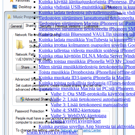
Kuinka käyttää äänitaajuuskorjainta iPhonessa, iPa
Kuinka yhdistää USB-muistitikku iPhoneen ja kuunnel
Kuinka ladata tiedostoja pilvitallennustilaan ja yh
Tiedostojen siirtäminen langattomasti tietokoneel
Tiedostojen siirtäminen Macista iPhoneen tai iPadi
Tiedostojen siirtäminen tietokoneelta iPhoneen SM
Kuinka yhdistää Bluesound VAULTin sisäinen tallen
Kuinka ladata musiikkia YouTubesta ja kuunnella o
Kuinka irrottaa kolmannen osapuolen sovellus Googl
Kuinka tallentaa videota musiikin soidessa iPhonel
Kuinka ottaa käyttöön DLNA Media Server Windows
Kuinka toistaa musiikkia iPhonella WD My Clou
Miten siirtää musiikkitiedostoja tietokoneelta iPh
Toista musiikkia Dropboxista iPhonellasi offline-ti
Kuinka muokata ID3-tageja iPhonella ja Macilla
Kuinka toistaa paikallisia tiedostoja (iTunes-tiedos
Suoratoista musiikkia Macista tai PC:stä iPhonee
Vaihe 1: Ota SMB-protokolla käyttöön tieto
Vaihe 2: Lisää tietokoneesi automaattisesti
Vaihe 3: Lisää tietokoneesi manuaalisesti
Vaihe 4: SMB2-kiertotapa
Vaihe 5: WebDAV-kiertotapa
Usein kysytyt kysymykset
Kuinka asentaa sovellus App Storesta tai aktivoida
Usein kysytyt kysymykset