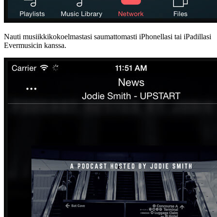
Nauti musiikkikokoelmastasi saumattomasti iPhonellasi tai iPadillasi
Evermusicin kanssa.