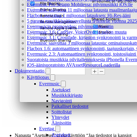
Evermusic Pro Setapp Mobilessa: pilvimusiikki iOS:lle
Evermusic saavuttaa 11 miljoonaa latausta maailmanlaajui
Flacbox saavuttaa 1 miljoonan latauksen: Hi-Res-ääni
5 parasta musiikkisoitinsovellusta iPhonelle vuonna 2025
Evermusicin promovideo: pilvimusiikkisoitin
Evermusic 3.6: CarPlay, VoiceOver ja paljon muuta
Evermusic 3.1: Crossfade, kirjaston synkronointi ja varm
Evermusic saavuttaa 3 miljoonaa latausta: ominaisuuskat
Flacbox 1.6: automaattinen synkronointi, taajuuskorjain
Evermusic 2.3: Automaattinen synkronointi, toistosijainti 
Suoratoista musiikkia pilvitallennuksesta iPhonella Everm
iOS-äänisuoratoisto AVAssetResourceLoaderilla
Dokumentaatio
Käyttöopas
Evermusic
Asetukset
Musiikkikirjasto
Navigointi
Paikalliset tiedostot
Soittolistat
Yhteydet
Äänisoitin
Evertag
Asetukset
Napauta “Asetukset” ja ota käyttöön “Jaa tiedostot ja kansiot