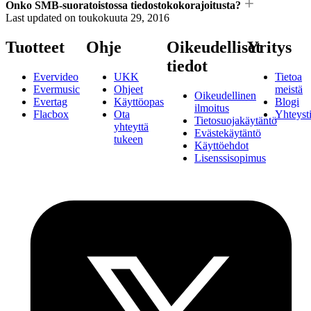
Onko SMB-suoratoistossa tiedostokokorajoitusta?
Last updated on
toukokuuta 29, 2016
Tuotteet
Ohje
Oikeudelliset
Yritys
tiedot
Evervideo
UKK
Tietoa
Evermusic
Ohjeet
meistä
Oikeudellinen
Evertag
Käyttöopas
Blogi
ilmoitus
Flacbox
Ota
Yhteyst
Tietosuojakäytäntö
yhteyttä
Evästekäytäntö
tukeen
Käyttöehdot
Lisenssisopimus