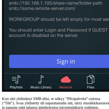
Kun olet yhdistänyt SMB-tilisi, se näkyy “Pilvipalvelut”-osiossa
(“Tilit”). Avaa yhdistetty tili napauttamalla sitä, siirry musiikkikansioo
ja napauta mitä tahansa äänitiedostoa käynnistääksesi soittimen.