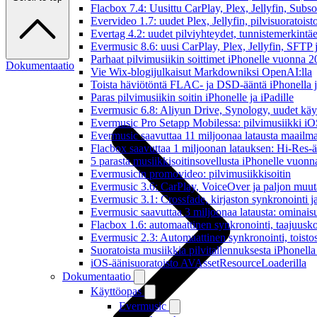
Flacbox 7.4: Uusittu CarPlay, Plex, Jellyfin, Subs
Evervideo 1.7: uudet Plex, Jellyfin, pilvisuoratoisto
Evertag 4.2: uudet pilviyhteydet, tunnistemerkintäed
Evermusic 8.6: uusi CarPlay, Plex, Jellyfin, SFTP 
Parhaat pilvimusiikin soittimet iPhonelle vuonna 
Dokumentaatio
Vie Wix-blogijulkaisut Markdowniksi OpenAI:lla
Toista häviötöntä FLAC- ja DSD-ääntä iPhonella j
Paras pilvimusiikin soitin iPhonelle ja iPadille
Evermusic 6.8: Aliyun Drive, Synology, uudet käytt
Evermusic Pro Setapp Mobilessa: pilvimusiikki iOS
Evermusic saavuttaa 11 miljoonaa latausta maailma
Flacbox saavuttaa 1 miljoonan latauksen: Hi-Res-ä
5 parasta musiikkisoitinsovellusta iPhonelle vuon
Evermusicin promovideo: pilvimusiikkisoitin
Evermusic 3.6: CarPlay, VoiceOver ja paljon muut
Evermusic 3.1: Crossfade, kirjaston synkronointi 
Evermusic saavuttaa 3 miljoonaa latausta: ominais
Flacbox 1.6: automaattinen synkronointi, taajuusk
Evermusic 2.3: Automaattinen synkronointi, toistosij
Suoratoista musiikkia pilvitallennuksesta iPhonell
iOS-äänisuoratoisto AVAssetResourceLoaderilla
Dokumentaatio
Käyttöopas
Evermusic