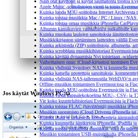
Näin otat käyttöön ja käytät saumatonta toistoa Ev
Apple Music -soittolistojen vienti ja toisto Evermu
Kuinka luoda M3U-soittolista Internet Archivesta 
Kuinka toistaa musiikkia Mac / PC / Linux / NAS 
Kuinka toistaa omaa musiikkia iPhonella CarPlayn
Albumin kansikuvien vaihtaminen paikallisille kappa
Kuinka muokata laulujen sanoituksia äänitiedostoi
Musiikkikirjaston siirtäminen laitteiden välillä Eve
Kuinka arkistoida (ZIP) soittolistoja, albumeita, art
Kuinka scrobblata musiikkihistoriasi Evermusicista
Kuinka käyttää dynaamisia Nyt toistetaan -widgete
Vaiheittainen opas: iCloud-kirjastosi tuominen Eve
Kuinka yhdistää Synology NAS ja kuunnella musiik
Kuinka katsella upotettuja sanoituksia, kommenttej
Kuinka yhdistää NAS-tallennustila WebDAV:n avull
Offline-musiikin toistaminen Evermusicissa ja Flacb
Kuinka tuoda M3U-soittolista Evermusiciin ja Fla
Jos käytät Windows PC:tä
Kuinka viedä kappalekokoelma M3U-, CSV- ja TX
Vie koko kuunteluhistoriasi Evermusicista ja Flacb
Kuinka toistaa FLAC (häviötöntä) musiikkia iPhon
Musiikin suoratoisto iCloud Drivesta iPhonella tai
Kuinka lisätä ja tarkastella kommentteja ääniraidoi
Kuinka kuunnella äänikirjoja iPhonella, iPadilla j
Kuinka toistaa paikallista musiikkia, joka on tallenn
Musiikin toistaminen USB-muistitikulta iPhonella