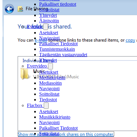
Paikalliset tiedostot
Soittolistat
Yhteydet
Äänisoitin
Evertag
Asetukset
Navigointi
Paikalliset Tiedostot
Tunnistemuokkain
Tägikentän vastaavuudet
Yhteydet
Evervideo
Asetukset
Mediakirjasto
Mediasoitin
Navigointi
Soittolistat
Tiedostot
Flacbox
Asetukset
Musiikkikirjasto
Navigointi
Paikalliset Tiedostot
Soittolistat