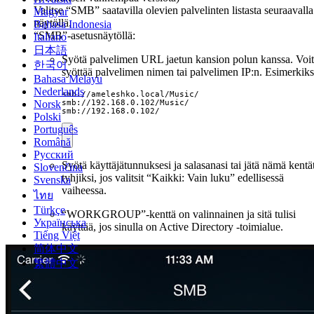
Valitse “SMB” saatavilla olevien palvelinten listasta seuraavalla
Magyar
näytöllä.
Bahasa Indonesia
“SMB”-asetusnäytöllä:
Italiano
日本語
Syötä palvelimen URL jaetun kansion polun kanssa. Voit
한국어
syöttää palvelimen nimen tai palvelimen IP:n. Esimerkiks
Bahasa Melayu
Nederlands
smb://ameleshko.local/Music/

Norsk
smb://192.168.0.102/Music/

smb://192.168.0.102/
Polski
Português
Română
Русский
Syötä käyttäjätunnuksesi ja salasanasi tai jätä nämä kentä
Slovenčina
tyhjiksi, jos valitsit “Kaikki: Vain luku” edellisessä
Svenska
vaiheessa.
ไทย
Türkçe
“WORKGROUP”-kenttä on valinnainen ja sitä tulisi
Українська
käyttää, jos sinulla on Active Directory -toimialue.
Tiếng Việt
简体中文
繁體中文