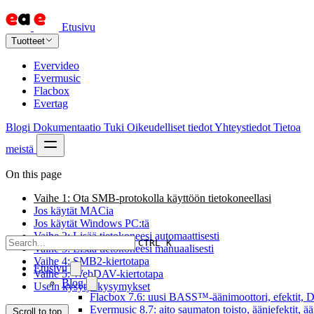
Etusivu
Tuotteet
Evervideo
Evermusic
Flacbox
Evertag
Blogi
Dokumentaatio
Tuki
Oikeudelliset tiedot
Yhteystiedot
Tietoa
meistä
On this page
Vaihe 1: Ota SMB-protokolla käyttöön tietokoneellasi
Jos käytät MACia
Jos käytät Windows PC:tä
Vaihe 2: Lisää tietokoneesi automaattisesti
CTRL K
Vaihe 3: Lisää tietokoneesi manuaalisesti
Vaihe 4: SMB2-kiertotapa
Etusivu
Vaihe 5: WebDAV-kiertotapa
Blog
Usein kysytyt kysymykset
Flacbox 7.6: uusi BASS™-äänimoottori, efektit, DS
Evermusic 8.7: aito saumaton toisto, ääniefektit, 
Scroll to top