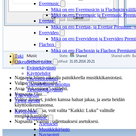
Evermusic
Mikä on ero Evermusicin ja Flacboxin välill
Mikä on ero Evermusic ja Evermusic Premiu
Evertag
Mikä on ero Evertag- ja Evertag Premium -ve
Evervideo
Mikä on ero Evervideon ja Evervideo Premiu
Flacbox
Mikä on ero Flacboxin ja Flacbox Premiumin
Tuki
Oikeudelliset tiedot
Evästekäytäntö
Käyttöehdot
Napsauta hiiren oikealla painikkeella musiikkikansiotasi.
Lisenssisopimus
Valitse “Ominaisuudet.”
Oikeudellinen ilmoitus
Avaa “Jakaminen”-välilehti.
Tietosuojakäytäntö
Napsauta “Jaa…”
Yhteystiedot
Valitse ihmiset, joiden kanssa haluat jakaa, ja aseta heidän
Tietoa meistä
käyttöoikeustasonsa.
Kuten MACissa, voit valita “Kaikki: Luku” valitulle
Käyttöopas
musiikkikansiolle.
Evermusic
Napsauta “Valmis” tallentaaksesi asetuksesi.
Asetukset
Musiikkikirjasto
Navigointi