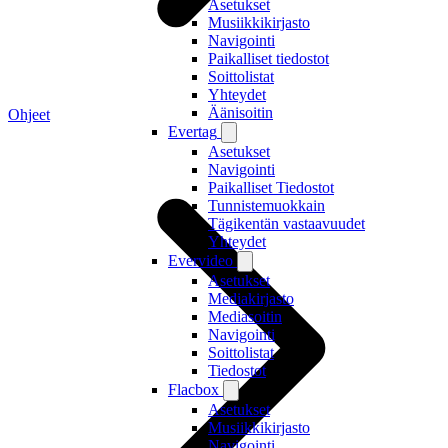
Asetukset
Musiikkikirjasto
Navigointi
Paikalliset tiedostot
Soittolistat
Yhteydet
Äänisoitin
Ohjeet
Evertag
Asetukset
Navigointi
Paikalliset Tiedostot
Tunnistemuokkain
Tägikentän vastaavuudet
Yhteydet
Evervideo
Asetukset
Mediakirjasto
Mediasoitin
Navigointi
Soittolistat
Tiedostot
Flacbox
Asetukset
Musiikkikirjasto
Navigointi