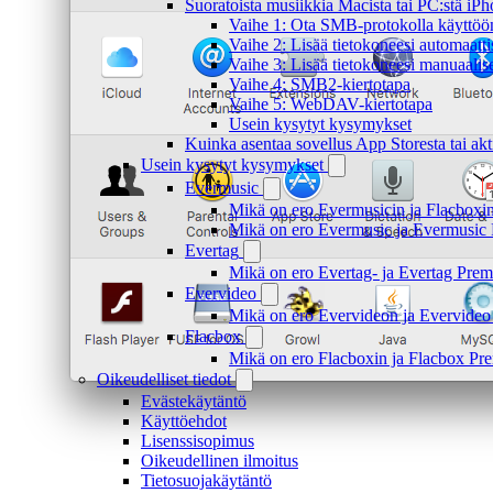
Suoratoista musiikkia Macista tai PC:stä i
Vaihe 1: Ota SMB-protokolla käyttöön
Vaihe 2: Lisää tietokoneesi automaatti
Vaihe 3: Lisää tietokoneesi manuaalise
Vaihe 4: SMB2-kiertotapa
Vaihe 5: WebDAV-kiertotapa
Usein kysytyt kysymykset
Kuinka asentaa sovellus App Storesta tai akt
Usein kysytyt kysymykset
Evermusic
Mikä on ero Evermusicin ja Flacboxin 
Mikä on ero Evermusic ja Evermusic 
Evertag
Mikä on ero Evertag- ja Evertag Premi
Evervideo
Mikä on ero Evervideon ja Evervideo 
Flacbox
Mikä on ero Flacboxin ja Flacbox Pre
Oikeudelliset tiedot
Evästekäytäntö
Käyttöehdot
Lisenssisopimus
Oikeudellinen ilmoitus
Tietosuojakäytäntö