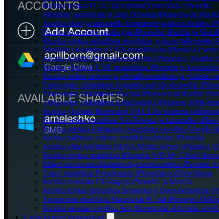
Kuinka toistaa FLAC (häviötöntä) musiikkia iPhonella
Musiikin suoratoisto iCloud Drivesta iPhonella tai Macill
Kuinka lisätä ja tarkastella kommentteja ääniraidoillesi 
Kuinka kuunnella äänikirjoja iPhonella, iPadilla ja Macil
Kuinka toistaa paikallista musiikkia, joka on tallennettu i
Musiikin toistaminen USB-muistitikulta iPhonella Everm
Kuinka käyttää äänitaajuuskorjainta iPhonessa, iPadissa 
Kuinka yhdistää USB-muistitikku iPhoneen ja kuunnella mus
Kuinka ladata tiedostoja pilvitallennustilaan ja yhdistää
Tiedostojen siirtäminen langattomasti tietokoneelta iPho
Tiedostojen siirtäminen Macista iPhoneen tai iPadiin Find
Tiedostojen siirtäminen tietokoneelta iPhoneen SMB-prot
Kuinka yhdistää Bluesound VAULTin sisäinen tallennustil
Kuinka ladata musiikkia YouTubesta ja kuunnella offline
Kuinka irrottaa kolmannen osapuolen sovellus Google-tili
Kuinka tallentaa videota musiikin soidessa iPhonella
Kuinka ottaa käyttöön DLNA Media Server Windows 10:ss
Kuinka toistaa musiikkia iPhonella WD My Cloud Home
Miten siirtää musiikkitiedostoja tietokoneelta iPhoneen 
Toista musiikkia Dropboxista iPhonellasi offline-tilassa
Kuinka muokata ID3-tageja iPhonella ja Macilla
Kuinka toistaa paikallisia tiedostoja (iTunes-tiedostoja) 
Suoratoista musiikkia Macista tai PC:stä iPhoneen SMB:
Kuinka asentaa sovellus App Storesta tai aktivoida sovell
Usein kysytyt kysymykset