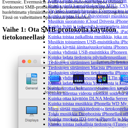
Kuinka tuoda M3U-soittolista Evermusiciin 
Evermusic. Evermusicin avulla on uskomattoman helppoa yhdistää
Kuinka viedä kappalekokoelma M3U-, CSV-
tietokoneesi SMB-protokollalla ja suoratoistaa lempikappaleitasi
Vie koko kuunteluhistoriasi Evermusicista ja
huolehtimatta ylimääräisestä tallennustilasta tai synkronointiongelmist
Kuinka toistaa FLAC (häviötöntä) musiikkia
Tässä on vaiheittainen opas alkuun pääsemiseksi:
Musiikin suoratoisto iCloud Drivesta iPhonel
Kuinka lisätä ja tarkastella kommentteja ään
Vaihe 1: Ota SMB-protokolla käyttöön
Kuinka kuunnella äänikirjoja iPhonella, iPad
tietokoneellasi
Kuinka toistaa paikallista musiikkia, joka on 
Musiikin toistaminen USB-muistitikulta iPh
Kuinka käyttää äänitaajuuskorjainta iPhoness
Kuinka yhdistää USB-muistitikku iPhoneen ja 
Kuinka ladata tiedostoja pilvitallennustilaa
Tiedostojen siirtäminen langattomasti tieto
Tiedostojen siirtäminen Macista iPhoneen tai
Tiedostojen siirtäminen tietokoneelta iPhon
Kuinka yhdistää Bluesound VAULTin sisäinen
Kuinka ladata musiikkia YouTubesta ja kuunn
Kuinka irrottaa kolmannen osapuolen sovellu
Kuinka tallentaa videota musiikin soidessa i
Kuinka ottaa käyttöön DLNA Media Server W
Kuinka toistaa musiikkia iPhonella WD M
Miten siirtää musiikkitiedostoja tietokonee
Toista musiikkia Dropboxista iPhonellasi offl
Kuinka muokata ID3-tageja iPhonella ja Mac
Kuinka toistaa paikallisia tiedostoja (iTunes