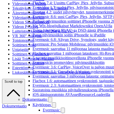
Flacbox 7.4: Uusittu CarPlay, Plex, Jellyfin, Subs
Videoraitatun Valinta
Evervideo 1.7: uudet Plex, Jellyfin, pilvisuoratoisto
Tekstitykset — Sisäiset ja Ulkoiset
Evertag 4.2: uudet pilviyhteydet, tunnistemerkintäed
Äänentaajuuskorjain
Evermusic 8.6: uusi CarPlay, Plex, Jellyfin, SFTP 
Videotaajuuskorjain
Parhaat pilvimusiikin soittimet iPhonelle vuonna 
Videon Skaalausmoodi
Vie Wix-blogijulkaisut Markdowniksi OpenAI:lla
Videon Pyöritys
Toista häviötöntä FLAC- ja DSD-ääntä iPhonella j
Laitteistodekoodaus (H.264 ja HEVC)
Paras pilvimusiikin soitin iPhonelle ja iPadille
VR 360° -näkymä
Evermusic 6.8: Aliyun Drive, Synology, uudet käytt
Toistonopeus
Evermusic Pro Setapp Mobilessa: pilvimusiikki iOS
Soittimen Jono
Evermusic saavuttaa 11 miljoonaa latausta maailma
Uniajastin
Flacbox saavuttaa 1 miljoonan latauksen: Hi-Res-ä
Soittimen Kirjanmerkit
5 parasta musiikkisoitinsovellusta iPhonelle vuon
Lisää Toimintoja -Valikko
Evermusicin promovideo: pilvimusiikkisoitin
Soittimen Asetukset
Evermusic 3.6: CarPlay, VoiceOver ja paljon muut
Esteettömyys
Evermusic 3.1: Crossfade, kirjaston synkronointi 
Liukusäätimien Säätäminen VoiceOverin Kanssa
Evermusic saavuttaa 3 miljoonaa latausta: ominais
Flacbox 1.6: automaattinen synkronointi, taajuusk
Scroll to top
Evermusic 2.3: Automaattinen synkronointi, toistosij
Suoratoista musiikkia pilvitallennuksesta iPhonell
iOS-äänisuoratoisto AVAssetResourceLoaderilla
Dokumentaatio
Käyttöopas
Dokumentaatio
Evermusic