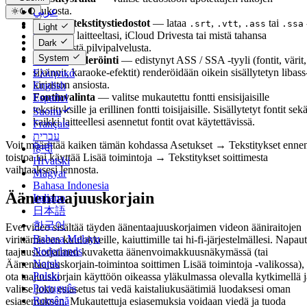
joukosta.
عربي
Ulkoiset tekstitystiedostot
— lataa
,
,
tai
Català
.srt
.vtt
.ass
.ssa
Light
tiedostoja laitteeltasi, iCloud Drivesta tai mistä tahansa
Čeština
Dark
yhdistetystä pilvipalvelusta.
Dansk
System
Libass-renderöinti
— edistynyt ASS / SSA -tyyli (fontit, värit,
Deutsch
sijainnit, karaoke-efektit) renderöidään oikein sisällytetyn libass
Ελληνικά
kirjaston ansiosta.
English
Fontinvalinta
— valitse mukautettu fontti ensisijaisille
Español
tekstityksille ja erillinen fontti toisijaisille. Sisällytetyt fontit sek
Suomi
kaikki laitteellesi asennetut fontit ovat käytettävissä.
Français
עברית
Voit määrittää kaiken tämän kohdassa Asetukset → Tekstitykset enne
हिन्दी
toistoa tai käyttää Lisää toimintoja → Tekstitykset soittimesta
Hrvatski
vaihtaaksesi lennosta.
Magyar
Bahasa Indonesia
Äänentaajuuskorjain
Italiano
日本語
한국어
Evervideo sisältää täyden äänentaajuuskorjaimen videon ääniraitojen
Bahasa Melayu
virittämiseen kuulokkeille, kaiuttimille tai hi-fi-järjestelmällesi. Napau
Nederlands
taajuuskorjaimen kuvaketta äänenvoimakkuusnäkymässä (tai
Norsk
Äänentaajuuskorjain-toimintoa soittimen Lisää toimintoja -valikossa),
Polski
ota taajuuskorjain käyttöön oikeassa yläkulmassa olevalla kytkimellä j
Português
valitse joko esiasetus tai vedä kaistaliukusäätimiä luodaksesi oman
Română
esiasemuksen. Mukautettuja esiasemuksia voidaan viedä ja tuoda