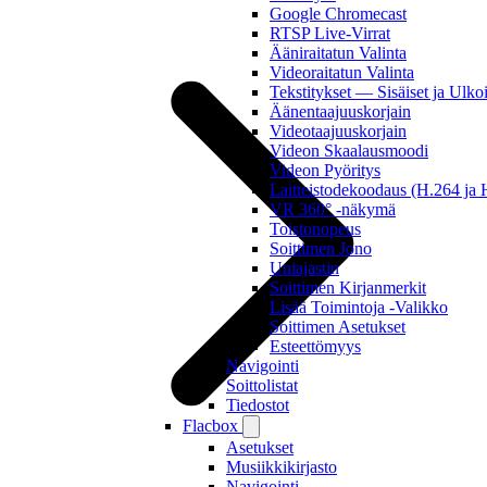
Google Chromecast
RTSP Live-Virrat
Ääniraitatun Valinta
Videoraitatun Valinta
Tekstitykset — Sisäiset ja Ulkoi
Äänentaajuuskorjain
Videotaajuuskorjain
Videon Skaalausmoodi
Videon Pyöritys
Laitteistodekoodaus (H.264 j
VR 360° -näkymä
Toistonopeus
Soittimen Jono
Uniajastin
Soittimen Kirjanmerkit
Lisää Toimintoja -Valikko
Soittimen Asetukset
Esteettömyys
Navigointi
Soittolistat
Tiedostot
Flacbox
Asetukset
Musiikkikirjasto
Navigointi