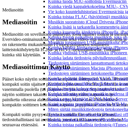
Kuinka tuoda M3U-soittolista Evermusiciin 
Kuinka viedä kappalekokoelma M3U-, CSV-
Mediasoitin
Vie koko kuunteluhistoriasi Evermusicista ja
Kuinka toistaa FLAC (häviötöntä) musiikkia
Mediasoitin
Musiikin suoratoisto iCloud Drivesta iPhonel
Kuinka lisätä ja tarkastella kommentteja ään
Kuinka kuunnella äänikirjoja iPhonella, iPad
Mediasoitin on sovelluksen päänäyttö, jossa hallitset toistoa ja useimp
Kuinka toistaa paikallista musiikkia, joka on 
Evervideo-ominaisuuksia. Se toistaa sekä video- että äänitiedostoja ja
Musiikin toistaminen USB-muistitikulta iPh
on rakennettu mukautettuun FFmpeg-pohjaiseen soittimeen
Kuinka käyttää äänitaajuuskorjainta iPhoness
laitteistokiihdytetyllä H.264- ja HEVC-dekoodauksella. Tutkitaan
Kuinka yhdistää USB-muistitikku iPhoneen ja 
kuinka sitä käytetään.
Kuinka ladata tiedostoja pilvitallennustilaa
Tiedostojen siirtäminen langattomasti tieto
Mediasoittimen Käyttö
Tiedostojen siirtäminen Macista iPhoneen tai
Tiedostojen siirtäminen tietokoneelta iPhon
Kuinka yhdistää Bluesound VAULTin sisäinen
Pääset koko näytön soittimeen kompaktin soitinpalkin kautta. iPhonel
Kuinka ladata musiikkia YouTubesta ja kuunn
kompakti soitin sijaitsee päänäytön yläosassa. iPadilla ja Macilla se on
Kuinka irrottaa kolmannen osapuolen sovellu
vasemmalla puolella (tai pääpaneelin yläosassa). Supistaaksesi koko
Kuinka tallentaa videota musiikin soidessa i
näytön soittimen takaisin kompaktiin näkymään, napauta sulje-
Kuinka ottaa käyttöön DLNA Media Server W
painiketta oikeassa alakulmassa tai pyyhkäise alas. Piilottaaksesi
Kuinka toistaa musiikkia iPhonella WD M
kompaktin soittimen kokonaan, napauta ja pyyhkäise alas vielä kerran
Miten siirtää musiikkitiedostoja tietokonee
Kompakti soitin pysyy näkyvissä samalla kun selaat kirjastoasi,
Toista musiikkia Dropboxista iPhonellasi offl
tiedostohallintaasi tai asetuksiasi, joten et koskaan menetä videotasi
Kuinka muokata ID3-tageja iPhonella ja Mac
seuraavaa etsiessäsi.
Kuinka toistaa paikallisia tiedostoja (iTunes