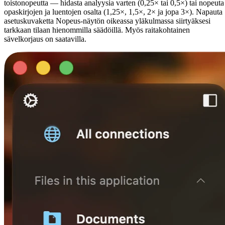
toistonopeutta — hidasta analyysia varten (0,25× tai 0,5×) tai nopeuta
opaskirjojen ja luentojen osalta (1,25×, 1,5×, 2× ja jopa 3×). Napauta
asetuskuvaketta Nopeus-näytön oikeassa yläkulmassa siirtyäksesi
tarkkaan tilaan hienommilla säädöillä. Myös raitakohtainen
sävelkorjaus on saatavilla.