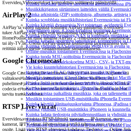
Evervideo Videoasetukset kompaktista soittimesta päänäytöllä
Kuinka muokata laulujen sanoituksia äänitiedostoissa iP
Musiikkikirjaston siirtäminen laitteiden välillä Evermusic
AirPlay 2
Kuinka arkistoida (ZIP) soittolistoja, albumeita, artisteja 
Kuinka scrobblata musiikkihistoriasi Evermusicista tai F
Kuinka käyttää dynaamisia Nyt toistetaan -widgetejä Ever
AirPlay’ta varten napauta soittimen AirPlay-painiketta. Evervideo
Vaiheittainen opas: iCloud-kirjastosi tuominen Evermusic
tukee AirPlay 2:ta, joten voit suoratoistaa videota Apple TV:lle,
Kuinka yhdistää Synology NAS ja kuunnella musiikkia iP
HomePodille tai mille tahansa AirPlay 2 -yhteensopivalle kaiuttimelle
Kuinka katsella upotettuja sanoituksia, kommentteja ja LR
tai äly-TV:lle. Useita AirPlay-laitteita sisältävässä järjestelmässä voit
Kuinka yhdistää NAS-tallennustila WebDAV:n avulla ja k
reitittää äänen useille vastaanottimille samanaikaisesti.
Offline-musiikin toistaminen Evermusicissa ja Flacboxissa:
Kuinka tuoda M3U-soittolista Evermusiciin ja Flacboxii
Google Chromecast
Kuinka viedä kappalekokoelma M3U-, CSV- ja TXT-muot
Vie koko kuunteluhistoriasi Evermusicista ja Flacboxista 
Kuinka toistaa FLAC (häviötöntä) musiikkia iPhonella
Google Cast -käyttäjille soittimessa näkyy Cast-kuvake. Napauta sitä
Musiikin suoratoisto iCloud Drivesta iPhonella tai Macill
valitaksesi laitteen ja aloittaaksesi suoratoiston. Varmista, että
Kuinka lisätä ja tarkastella kommentteja ääniraidoillesi 
puhelimesi ja Cast-vastaanotin ovat samassa Wi-Fi-verkossa. Kaikkia
Kuinka kuunnella äänikirjoja iPhonella, iPadilla ja Macil
codecia ei tueta Chromecast-laitteistossa — jotkin tiedostot saattavat
Kuinka toistaa paikallista musiikkia, joka on tallennettu i
tarvita transkoodausta.
Musiikin toistaminen USB-muistitikulta iPhonella Everm
Kuinka käyttää äänitaajuuskorjainta iPhonessa, iPadissa 
RTSP Live-Virrat
Kuinka yhdistää USB-muistitikku iPhoneen ja kuunnella mus
Kuinka ladata tiedostoja pilvitallennustilaan ja yhdistää
Evervideo voi toistaa RTSP-lähteitä suoraan — IP-kamerat, oven
Tiedostojen siirtäminen langattomasti tietokoneelta iPho
kamerat, IPTV-virrat, lähetysvirrat ja mikä tahansa muu
-
rtsp://
Tiedostojen siirtäminen Macista iPhoneen tai iPadiin Find
osoite. Lisää virta RTSP-yhteytenä kohdassa Tiedostot → Online-link
Tiedostojen siirtäminen tietokoneelta iPhoneen SMB-prot