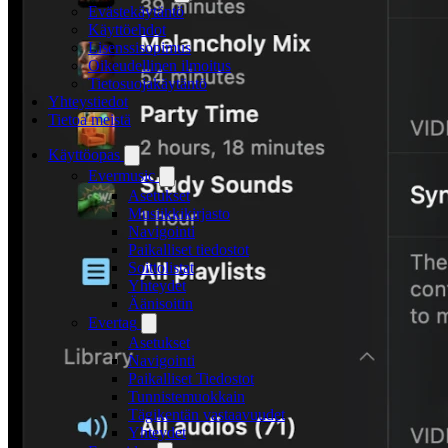
Evästekäytäntö
Käyttöehdot
Lisenssisopimus
Oikeudellinen ilmoitus
Tietosuojakäytäntö
Yhteystiedot
Tietoa meistä
Käyttöopas
Evermusic
Asetukset
Musiikkikirjasto
Navigointi
Paikalliset tiedostot
Soittolistat
Yhteydet
Äänisoitin
Evertag
Asetukset
Navigointi
Paikalliset Tiedostot
Tunnistemuokkain
Tägikentän vastaavuudet
Yhteydet