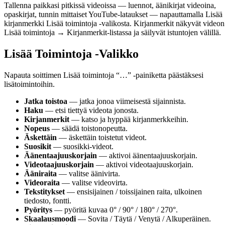
Tallenna paikkasi pitkissä videoissa — luennot, äänikirjat videoina,
opaskirjat, tunnin mittaiset YouTube-lataukset — napauttamalla Lisää
kirjanmerkki Lisää toimintoja -valikosta. Kirjanmerkit näkyvät videon
Lisää toimintoja → Kirjanmerkit-listassa ja säilyvät istuntojen välillä.
Lisää Toimintoja -Valikko
Napauta soittimen Lisää toimintoja “…” -painiketta päästäksesi
lisätoimintoihin.
Jatka toistoa
— jatka jonoa viimeisestä sijainnista.
Haku
— etsi tiettyä videota jonosta.
Kirjanmerkit
— katso ja hyppää kirjanmerkkeihin.
Nopeus
— säädä toistonopeutta.
Äskettäin
— äskettäin toistetut videot.
Suosikit
— suosikki-videot.
Äänentaajuuskorjain
— aktivoi äänentaajuuskorjain.
Videotaajuuskorjain
— aktivoi videotaajuuskorjain.
Ääniraita
— valitse äänivirta.
Videoraita
— valitse videovirta.
Tekstitykset
— ensisijainen / toissijainen raita, ulkoinen
tiedosto, fontti.
Pyöritys
— pyöritä kuvaa 0° / 90° / 180° / 270°.
Skaalausmoodi
— Sovita / Täytä / Venytä / Alkuperäinen.