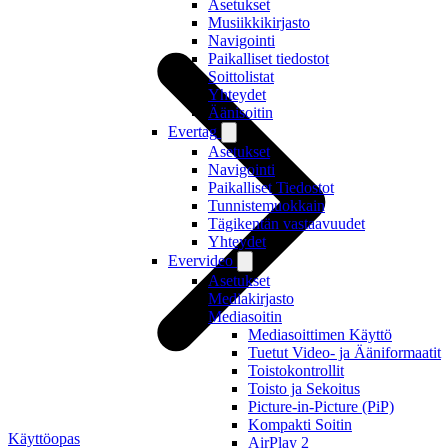
Asetukset
Musiikkikirjasto
Navigointi
Paikalliset tiedostot
Soittolistat
Yhteydet
Äänisoitin
Evertag
Asetukset
Navigointi
Paikalliset Tiedostot
Tunnistemuokkain
Tägikentän vastaavuudet
Yhteydet
Evervideo
Asetukset
Mediakirjasto
Mediasoitin
Mediasoittimen Käyttö
Tuetut Video- ja Ääniformaatit
Toistokontrollit
Toisto ja Sekoitus
Picture-in-Picture (PiP)
Kompakti Soitin
Käyttöopas
AirPlay 2