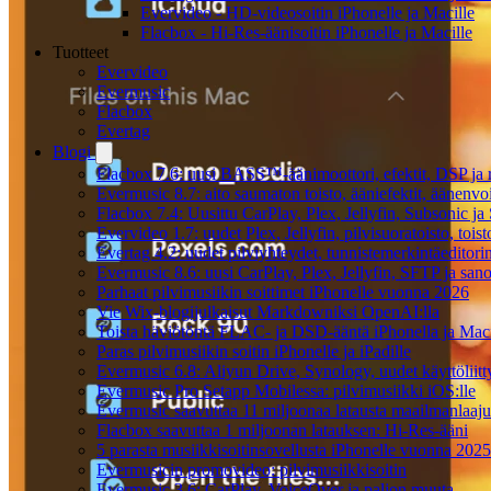
Evervideo - HD-videosoitin iPhonelle ja Macille
Flacbox - Hi-Res-äänisoitin iPhonelle ja Macille
Tuotteet
Evervideo
Evermusic
Flacbox
Evertag
Blogi
Flacbox 7.6: uusi BASS™-äänimoottori, efektit, DSP ja re
Evermusic 8.7: aito saumaton toisto, ääniefektit, äänenv
Flacbox 7.4: Uusittu CarPlay, Plex, Jellyfin, Subsonic j
Evervideo 1.7: uudet Plex, Jellyfin, pilvisuoratoisto, toist
Evertag 4.2: uudet pilviyhteydet, tunnistemerkintäeditorin 
Evermusic 8.6: uusi CarPlay, Plex, Jellyfin, SFTP ja san
Parhaat pilvimusiikin soittimet iPhonelle vuonna 2026
Vie Wix-blogijulkaisut Markdowniksi OpenAI:lla
Toista häviötöntä FLAC- ja DSD-ääntä iPhonella ja Maci
Paras pilvimusiikin soitin iPhonelle ja iPadille
Evermusic 6.8: Aliyun Drive, Synology, uudet käyttöliitt
Evermusic Pro Setapp Mobilessa: pilvimusiikki iOS:lle
Evermusic saavuttaa 11 miljoonaa latausta maailmanlaajui
Flacbox saavuttaa 1 miljoonan latauksen: Hi-Res-ääni
5 parasta musiikkisoitinsovellusta iPhonelle vuonna 2025
Evermusicin promovideo: pilvimusiikkisoitin
Evermusic 3.6: CarPlay, VoiceOver ja paljon muuta