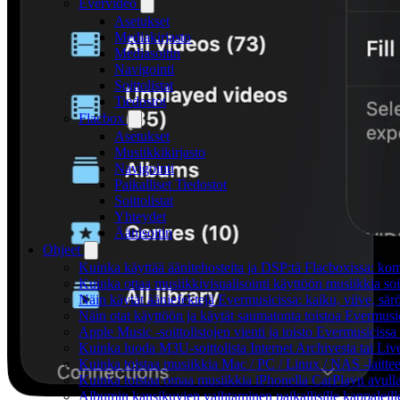
Evervideo
Asetukset
Mediakirjasto
Mediasoitin
Navigointi
Soittolistat
Tiedostot
Flacbox
Asetukset
Musiikkikirjasto
Navigointi
Paikalliset Tiedostot
Soittolistat
Yhteydet
Äänisoitin
Ohjeet
Kuinka käyttää äänitehosteita ja DSP:tä Flacboxissa: kom
Kuinka ottaa musiikkivisualisointi käyttöön musiikkia soit
Näin käytät ääniefektejä Evermusicissa: kaiku, viive, sä
Näin otat käyttöön ja käytät saumatonta toistoa Evermusi
Apple Music -soittolistojen vienti ja toisto Evermusicissa
Kuinka luoda M3U-soittolista Internet Archivesta tai Li
Kuinka toistaa musiikkia Mac / PC / Linux / NAS -laitt
Kuinka toistaa omaa musiikkia iPhonella CarPlayn avull
Albumin kansikuvien vaihtaminen paikallisille kappaleille