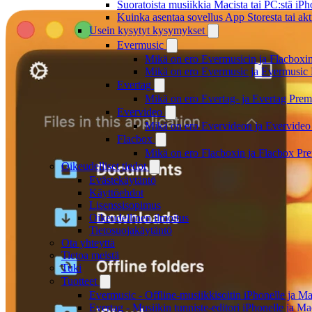
Suoratoista musiikkia Macista tai PC:stä i
Kuinka asentaa sovellus App Storesta tai akt
Usein kysytyt kysymykset
Evermusic
Mikä on ero Evermusicin ja Flacboxin 
Mikä on ero Evermusic ja Evermusic 
Evertag
Mikä on ero Evertag- ja Evertag Premi
Evervideo
Mikä on ero Evervideon ja Evervideo 
Flacbox
Mikä on ero Flacboxin ja Flacbox Pre
Oikeudelliset tiedot
Evästekäytäntö
Käyttöehdot
Lisenssisopimus
Oikeudellinen ilmoitus
Tietosuojakäytäntö
Ota yhteyttä
Tietoa meistä
Tuki
Tuotteet
Evermusic - Offline-musiikkisoitin iPhonelle ja Ma
Evertag - Musiikin tunniste-editori iPhonelle ja Ma