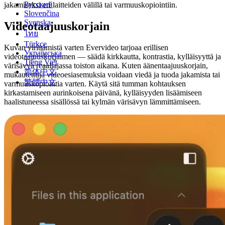
Русский
jakamiseksi eri laitteiden välillä tai varmuuskopiointiin.
Slovenčina
Svenska
Videotaajuuskorjain
ไทย
Türkçe
Kuvan virittämistä varten Evervideo tarjoaa erillisen
Українська
videotaajuuskorjaimen — säädä kirkkautta, kontrastia, kylläisyyttä ja
Tiếng Việt
värisävyä reaaliajassa toiston aikana. Kuten äänentaajuuskorjain,
简体中文
mukautettuja videoesiasemuksia voidaan viedä ja tuoda jakamista tai
繁體中文
varmuuskopiointia varten. Käytä sitä tumman kohtauksen
kirkastamiseen aurinkoisena päivänä, kylläisyyden lisäämiseen
haalistuneessa sisällössä tai kylmän värisävyn lämmittämiseen.