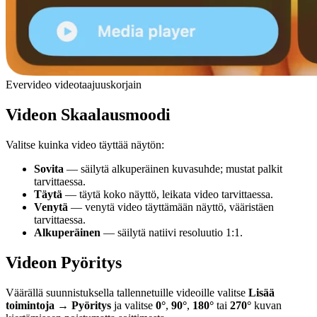
Evervideo videotaajuuskorjain
Videon Skaalausmoodi
Valitse kuinka video täyttää näytön:
Sovita
— säilytä alkuperäinen kuvasuhde; mustat palkit
tarvittaessa.
Täytä
— täytä koko näyttö, leikata video tarvittaessa.
Venytä
— venytä video täyttämään näyttö, vääristäen
tarvittaessa.
Alkuperäinen
— säilytä natiivi resoluutio 1:1.
Videon Pyöritys
Väärällä suunnistuksella tallennetuille videoille valitse
Lisää
toimintoja → Pyöritys
ja valitse
0°
,
90°
,
180°
tai
270°
kuvan