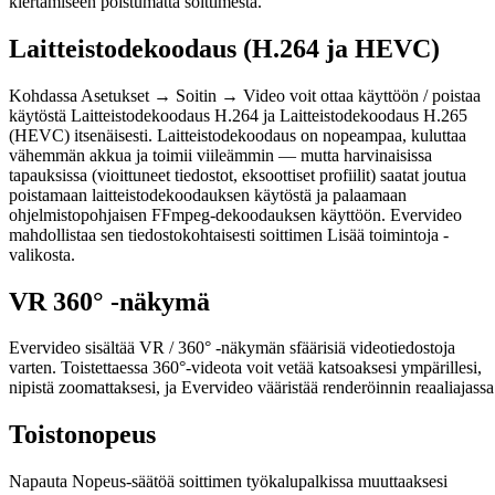
kiertämiseen poistumatta soittimesta.
Laitteistodekoodaus (H.264 ja HEVC)
Kohdassa Asetukset → Soitin → Video voit ottaa käyttöön / poistaa
käytöstä Laitteistodekoodaus H.264 ja Laitteistodekoodaus H.265
(HEVC) itsenäisesti. Laitteistodekoodaus on nopeampaa, kuluttaa
vähemmän akkua ja toimii viileämmin — mutta harvinaisissa
tapauksissa (vioittuneet tiedostot, eksoottiset profiilit) saatat joutua
poistamaan laitteistodekoodauksen käytöstä ja palaamaan
ohjelmistopohjaisen FFmpeg-dekoodauksen käyttöön. Evervideo
mahdollistaa sen tiedostokohtaisesti soittimen Lisää toimintoja -
valikosta.
VR 360° -näkymä
Evervideo sisältää VR / 360° -näkymän sfäärisiä videotiedostoja
varten. Toistettaessa 360°-videota voit vetää katsoaksesi ympärillesi,
nipistä zoomattaksesi, ja Evervideo vääristää renderöinnin reaaliajassa
Toistonopeus
Napauta Nopeus-säätöä soittimen työkalupalkissa muuttaaksesi