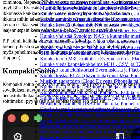
toimintoa. Napauta PiP-kuvaketta soittimen näytöllä tai yksinkertaisest
Kuinka muokata laulujen sanoituksia äänitiedostoi
pyyhkäise Evervideo taustalle — video jatkaa toistamista kelluvassa
Musiikkikirjaston siirtäminen laitteiden välillä Eve
ikkunassa kaikkien muiden sovellusten yläpuolella. Vedä kelluva
Kuinka arkistoida (ZIP) soittolistoja, albumeita, art
ikkuna mihin tahansa kulmaan; nipistä muuttaaksesi kokoa; napauta
Kuinka scrobblata musiikkihistoriasi Evermusicista
kerran esittääksesi toisto- / tauko- / ohituskontrollit; napauta pientä
Kuinka käyttää dynaamisia Nyt toistetaan -widgete
laajennuspainiketta palataksesi koko Evervideo-sovellukseen.
Vaiheittainen opas: iCloud-kirjastosi tuominen Eve
Kuinka yhdistää Synology NAS ja kuunnella musiik
PiP toimii kaikilla videoformaateilla, joita Evervideo toistaa, mukaan
Kuinka katsella upotettuja sanoituksia, kommenttej
lukien pilvistä suoratoistettavat tiedostot ja RTSP-virrat. PiP jatkuu
Kuinka yhdistää NAS-tallennustila WebDAV:n avull
myös puhelimen ollessa lukittuna (Automaattinen lukitus -asetuksesta
Offline-musiikin toistaminen Evermusicissa ja Flacb
riippuen).
Kuinka tuoda M3U-soittolista Evermusiciin ja Fla
Kuinka viedä kappalekokoelma M3U-, CSV- ja TX
Kompakti Soitin
Vie koko kuunteluhistoriasi Evermusicista ja Flacb
Kuinka toistaa FLAC (häviötöntä) musiikkia iPhon
Musiikin suoratoisto iCloud Drivesta iPhonella tai
Kompakti soitin on pysyvä mini-soitin, joka pysyy näkyvissä jokaisen
Kuinka lisätä ja tarkastella kommentteja ääniraidoi
sovelluksen näytön yläosassa samalla kun selaat kirjastoa,
Kuinka kuunnella äänikirjoja iPhonella, iPadilla j
tiedostohallintaa tai asetuksia. Napauta sitä laajentaaksesi koko näytö
Kuinka toistaa paikallista musiikkia, joka on tallenn
soittimeksi; pyyhkäise alas supistaaksesi sen takaisin.
Musiikin toistaminen USB-muistitikulta iPhonella
Kuinka käyttää äänitaajuuskorjainta iPhonessa, iPa
Kuinka yhdistää USB-muistitikku iPhoneen ja kuunnel
Kuinka ladata tiedostoja pilvitallennustilaan ja yh
Tiedostojen siirtäminen langattomasti tietokoneel
Tiedostojen siirtäminen Macista iPhoneen tai iPadi
Tiedostojen siirtäminen tietokoneelta iPhoneen SM