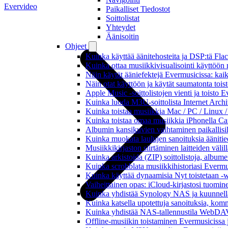
Evervideo
Paikalliset Tiedostot
Soittolistat
Yhteydet
Äänisoitin
Ohjeet
Kuinka käyttää äänitehosteita ja DSP:tä Fla
Kuinka ottaa musiikkivisualisointi käyttöön m
Näin käytät ääniefektejä Evermusicissa: kai
Näin otat käyttöön ja käytät saumatonta tois
Apple Music -soittolistojen vienti ja toisto 
Kuinka luoda M3U-soittolista Internet Archi
Kuinka toistaa musiikkia Mac / PC / Linux 
Kuinka toistaa omaa musiikkia iPhonella Ca
Albumin kansikuvien vaihtaminen paikallisille
Kuinka muokata laulujen sanoituksia äänitie
Musiikkikirjaston siirtäminen laitteiden väli
Kuinka arkistoida (ZIP) soittolistoja, albumei
Kuinka scrobblata musiikkihistoriasi Evermus
Kuinka käyttää dynaamisia Nyt toistetaan -w
Vaiheittainen opas: iCloud-kirjastosi tuomi
Kuinka yhdistää Synology NAS ja kuunnella 
Kuinka katsella upotettuja sanoituksia, komm
Kuinka yhdistää NAS-tallennustila WebDAV:n
Offline-musiikin toistaminen Evermusicissa ja