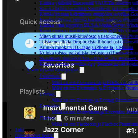
Kuinka yhdistää Bluesound VAULTin sisäinen tallen
Kuinka ladata musiikkia YouTubesta ja kuunnella o
Kuinka irrottaa kolmannen osapuolen sovellus Googl
Kuinka tallentaa videota musiikin soidessa iPhonel
Kuinka ottaa käyttöön DLNA Media Server Windows
Kuinka toistaa musiikkia iPhonella WD My Clou
Miten siirtää musiikkitiedostoja tietokoneelta iPh
Toista musiikkia Dropboxista iPhonellasi offline-ti
Kuinka muokata ID3-tageja iPhonella ja Macilla
Kuinka toistaa paikallisia tiedostoja (iTunes-tiedos
Suoratoista musiikkia Macista tai PC:stä iPhonee
Kuinka asentaa sovellus App Storesta tai aktivoida
Usein kysytyt kysymykset
Evermusic
Mikä on ero Evermusicin ja Flacboxin välill
Mikä on ero Evermusic ja Evermusic Premiu
Evertag
Mikä on ero Evertag- ja Evertag Premium -ve
Evervideo
Mikä on ero Evervideon ja Evervideo Premiu
Flacbox
Mikä on ero Flacboxin ja Flacbox Premiumin
Tuki
Oikeudelliset tiedot