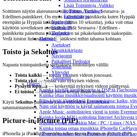
Lisää Toimintoja -Valikko
Soittimen Asetukset
Soittimen näytön alareunassa näet Toista-, Tauko-, Seuraava- ja
Esteettömyys
Edellinen-painikkeet. On myös valinnaisia painikkeita kuten Hyppää
Navigointi
eteenpäin ja Hyppää taaksepäin (oletus 10 sekuntia), jotka voit ottaa
Soittolistat
käyttöön sovelluksen asetuksissa. Pidä Seuraava / Edellinen -
Tiedostot
painikkeita painettuna pikakelauksen tai pikakelaukseen taaksepäin.
Flacbox
Vedä toiston liukusäädintä hypätäksesi mihin tahansa kohtaan.
Asetukset
Musiikkikirjasto
Toisto ja Sekoitus
Navigointi
Paikalliset Tiedostot
Napauta toistopainiketta siirtyäksesi toistotilojen välillä:
Soittolistat
Yhteydet
Toista kaikki
— toistaa jokaisen videon jonossasi.
Äänisoitin
Toista yksi
— toistaa vain nykyisen videon.
Ohjeet
Pysäytä lopussa
— keskeyttää nykyisen videon päättyessä.
Kuinka käyttää äänitehosteita ja DSP:tä Flacboxiss
Ei toistoa
— toistaa jonon kerran ilman toistoa.
Kuinka ottaa musiikkivisualisointi käyttöön musiikki
Näin käytät ääniefektejä Evermusicissa: kaiku, vi
Käytä
Sekoitus
-painiketta jonon videoiden järjestyksen
Näin otat käyttöön ja käytät saumatonta toistoa Ev
satunnaistamiseen.
Apple Music -soittolistojen vienti ja toisto Evermu
Kuinka luoda M3U-soittolista Internet Archivesta 
Picture-in-Picture (PiP)
Kuinka toistaa musiikkia Mac / PC / Linux / NAS 
Kuinka toistaa omaa musiikkia iPhonella CarPlayn
iPhonella ja iPadilla Evervideo tukee täysin Picture-in-Picture (PiP) -
Albumin kansikuvien vaihtaminen paikallisille kappa