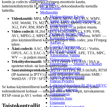
kontin ja codecin sisällytetyn FFmpeg-moottorin kautta,
Asetukset
laitteistokiihdytetyllä H.264- ja HEVC-dekoodauksella tuetuilla
Mediakirjasto
laitteilla.
Mediasoitin
Mediasoittimen Käyttö
Videokonttit:
MP4, M4V, MKV, MOV, AVI, FLV, WMV,
Tuetut Video- ja Ääniformaatit
ASF, WebM, TS, M2TS, MTS, MPG, MPEG, OGV, 3GP,
Toistokontrollit
3G2, F4V, RM, RMVB, VOB, DAT — ja paljon muuta.
Toisto ja Sekoitus
Video-codecit:
H.264 (AVC), H.265 (HEVC), VP9, VP8,
Picture-in-Picture (PiP)
AV1, MPEG-2, MPEG-4, MJPEG, ProRes, Theora, WMV —
Kompakti Soitin
plus käytännöllisesti katsoen jokainen muu codec, jota FFmpeg
AirPlay 2
tukee.
Google Chromecast
Ääni-codecit:
AAC, MP3, FLAC, ALAC, OGG / Vorbis,
RTSP Live-Virrat
OPUS, AC-3, EAC-3, DTS, AMR, WMA, APE, TTA, MPC,
Ääniraitatun Valinta
WV — ja paljon muuta.
Videoraitatun Valinta
Tekstitysformaatit:
SRT, VTT (WebVTT), ASS / SSA ja
Tekstitykset — Sisäiset ja Ulkoiset
upotetut teksti- tai kuvatekstitysraidat.
Äänentaajuuskorjain
Suoratoistoprotokolaat:
HTTP / HTTPS, HLS (m3u8), RTS
Videotaajuuskorjain
(IP-kamerat ja IPTV) ja suora tiedostojen suoratoisto SMB /
Videon Skaalausmoodi
WebDAV / FTP / SFTP / NFS / DLNA:n kautta.
Videon Pyöritys
Laitteistodekoodaus (H.264 ja HEVC
Se kattaa käytännöllisesti katsoen jokaisen videotiedoston, jonka
VR 360° -näkymä
todennäköisesti kohtaat — mukaan lukien MKV-ripit, turvakameran
Toistonopeus
RTSP-virrat ja AV1 webm -web-lataukset.
Soittimen Jono
Uniajastin
Toistokontrollit
Soittimen Kirjanmerkit