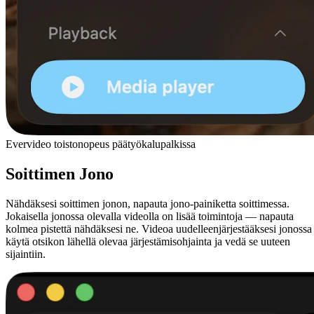
Evervideo toistonopeus päätyökalupalkissa
Soittimen Jono
Nähdäksesi soittimen jonon, napauta jono-painiketta soittimessa.
Jokaisella jonossa olevalla videolla on lisää toimintoja — napauta
kolmea pistettä nähdäksesi ne. Videoa uudelleenjärjestääksesi jonossa
käytä otsikon lähellä olevaa järjestämisohjainta ja vedä se uuteen
sijaintiin.