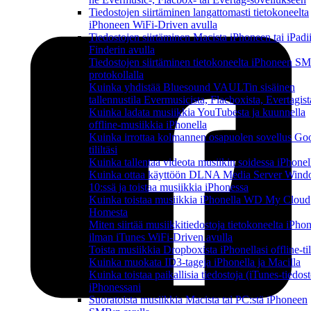
Tiedostojen siirtäminen langattomasti tietokoneelta
iPhoneen WiFi-Driven avulla
Tiedostojen siirtäminen Macista iPhoneen tai iPadi
Finderin avulla
Tiedostojen siirtäminen tietokoneelta iPhoneen S
protokollalla
Kuinka yhdistää Bluesound VAULTin sisäinen
tallennustila Evermusicista, Flacboxista, Evertagist
Kuinka ladata musiikkia YouTubesta ja kuunnella
offline-musiikkia iPhonella
Kuinka irrottaa kolmannen osapuolen sovellus Go
tililtäsi
Kuinka tallentaa videota musiikin soidessa iPhonel
Kuinka ottaa käyttöön DLNA Media Server Win
10:ssä ja toistaa musiikkia iPhonessa
Kuinka toistaa musiikkia iPhonella WD My Cloud
Homesta
Miten siirtää musiikkitiedostoja tietokoneelta iPho
ilman iTunes WiFi-Driven avulla
Toista musiikkia Dropboxista iPhonellasi offline-ti
Kuinka muokata ID3-tageja iPhonella ja Macilla
Kuinka toistaa paikallisia tiedostoja (iTunes-tiedost
iPhonessani
Suoratoista musiikkia Macista tai PC:stä iPhoneen