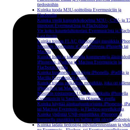
tiedostoihin
Kuinka tuoda M3U-soittolista Evermusiciin ja
Flacboxiin
Kuinka viedä kappalekokoelma M3U-, CSV- ja 
muotoon Evermusicissa ja Flacboxissa
Vie koko kuunteluhistoriasi Evermusicista ja Flacb
Last.fm:iin
Kuinka toistaa FLAC (häviötöntä) musiikkia iPhon
Musiikin suoratoisto iCloud Drivesta iPhonella tai
Macilla
Kuinka lisätä ja tarkastella kommentteja ääniraidoil
iPhonessa, iPadissa ja Macissa Evermusicin ja
Flacboxin avulla
Kuinka kuunnella äänikirjoja iPhonella, iPadilla ja
Macilla Evermusicin avulla
Kuinka toistaa paikallista musiikkia, joka on tallen
iPhonellesi tai Macillesi
Musiikin toistaminen USB-muistitikulta iPhonella
Evermusicin ja SanDiskin iXpandin avulla
Kuinka käyttää äänitaajuuskorjainta iPhonessa, iPa
tai Macissa Evermusic- ja Flacbox-sovelluksilla
Kuinka yhdistää USB-muistitikku iPhoneen ja
kuunnella musiikkia tai hallita sillä olevia tiedostoj
Kuinka ladata tiedostoja pilvitallennustilaan ja yhd
ne Evermusic-, Flacbox- tai Evertag-sovellukseen