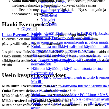
Sama kokemus kaikkialla.
Paikalliset tiedostot, pilviasemat,
Musiikkikirjasto
mediapalvelimet ja internetradio kulkevat kaikki saman
Navigointi
uudelleenrakennetun moottorin läpi, tarkan Nyt soi -näytön ja
Paikalliset Tiedostot
nopeamman CarPlayn kera.
Soittolistat
Yhteydet
Hanki Evermusic 8.7
Äänisoitin
Ohjeet
Kuinka käyttää äänitehosteita ja DSP:tä Flacboxiss
Lataa Evermusic App Storesta
tai päivitä App Storen sisältä.
kompressori, Freeverb, ristisyöttö, kaiku,
Evermusic on ilmainen lataus valinnaisilla sovelluksensisäisillä
äänenvoimakkuuden normalisointi ja paljon muuta
päivityksillä edistyneisiin ominaisuuksiin.
Kuinka ottaa musiikkivisualisointi käyttöön musiik
soitettaessa iPhonella, iPadilla ja Macilla
Jos pidät sovelluksesta, jätäthän arvion App Storeen – se auttaa aidosti
Näin käytät ääniefektejä Evermusicissa: kaiku, viiv
Onko sinulla palautetta tai törmäsitkö ongelmaan? Lähetä meille
särö, kompressori, crossfeed ja äänenvoimakkuud
sähköpostia osoitteeseen
support@everappz.com
. Luemme jokaisen
normalisointi
viestin.
Näin otat käyttöön ja käytät saumatonta toistoa
Evermusicissa
Usein kysytyt kysymykset
Apple Music -soittolistojen vienti ja toisto Evermus
Macilla
Mitä uutta Evermusic 8.7:ssä on?
Kuinka luoda M3U-soittolista Internet Archivesta t
Live Music Archivesta
Onko Evermusicissa aito saumaton toisto?
Kuinka toistaa musiikkia Mac / PC / Linux / NAS 
Mitä ääniefektejä Evermusic 8.7 sisältää?
laitteesta iPhonessa Kodi DLNA -palvelimen avull
Mikä crossfeed on ja miksi käyttäisin sitä?
Kuinka toistaa omaa musiikkia iPhonella CarPlayn
Miten äänenvoimakkuuden normalisointi toimii Evermusicissa?
avulla