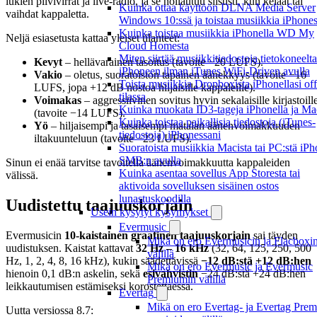
lukien pilvivirrat ja live-radio, ja se nollautuu siististi, kun kelaat tai
Kuinka ottaa käyttöön DLNA Media Server
vaihdat kappaletta.
Windows 10:ssä ja toistaa musiikkia iPhone
Kuinka toistaa musiikkia iPhonella WD My
Neljä esiasetusta kattaa yleiset tilanteet:
Cloud Homesta
Miten siirtää musiikkitiedostoja tietokoneelta
Kevyt
– hellävarainen tasoitus (tavoite −20 LUFS).
iPhoneen ilman iTunes WiFi-Driven avulla
Vakio
– oletus, suoratoiston tapainen äänekkyys (tavoite −16
Toista musiikkia Dropboxista iPhonellasi off
LUFS, jopa +12 dB nostoa hiljaisille kappaleille).
tilassa
Voimakas
– aggressiivinen sovitus hyvin sekalaisille kirjastoill
Kuinka muokata ID3-tageja iPhonella ja Mac
(tavoite −14 LUFS).
Kuinka toistaa paikallisia tiedostoja (iTunes-
Yö
– hiljaisempi ja tasaisempi matalan äänenvoimakkuuden
tiedostoja) iPhonessani
iltakuunteluun (tavoite −23 LUFS).
Suoratoista musiikkia Macista tai PC:stä iP
SMB:n avulla
Sinun ei enää tarvitse tavoitella äänenvoimakkuutta kappaleiden
Kuinka asentaa sovellus App Storesta tai
välissä.
aktivoida sovelluksen sisäinen ostos
lunastuskoodilla
Uudistettu taajuuskorjain
Usein kysytyt kysymykset
Evermusic
Evermusicin
10-kaistainen graafinen taajuuskorjain
sai täyden
Mikä on ero Evermusicin ja Flacboxi
uudistuksen. Kaistat kattavat
32 Hz – 16 kHz
(32, 64, 125, 250, 500
välillä
Hz, 1, 2, 4, 8, 16 kHz), kukin säädettävissä
−12 dB:stä +12 dB:hen
Mikä on ero Evermusic ja Evermusic
hienoin 0,1 dB:n askelin, sekä
esivahvistin
−24 dB:stä +24 dB:hen
Premiumin välillä
leikkautumisen estämiseksi korostettaessa.
Evertag
Mikä on ero Evertag- ja Evertag Prem
Uutta versiossa 8.7: