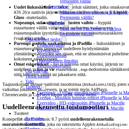
versioiden välillä
Evervideo
Uudet liukusäätimet
– tarkat, herkät säätimet, jotka omaksuva
Mikä on ero Evervideon ja Evervideo
iOS 26:n natiivin järjestelmäliukusäätimen ulkoasun ja
Liquid
Premiumin välillä?
Glass
-materiaalin.
Nopeampi, sulavampi esiasetusten vaihto
– hyppää
Flacbox
esiasetusten välillä välittömästi uudistetun vaakasuoran
Mikä on ero Flacboxin ja Flacbox
esiasetuspalkin (pystytila) ja pystysuoran esiasetussarakkeen
Premiumin välillä?
(vaakatila) avulla.
Oikeudelliset tiedot
Parempi asettelu vaakatilassa ja iPadilla
– liukusäätimet ja
Evästekäytäntö
esiasetusvalitsin järjestyvät uudelleen hyödyntämään
Käyttöehdot
ylimääräisen leveyden sen sijaan, että ne ahtautuisivat puhelim
Lisenssisopimus
kokoiseen sarakkeeseen.
Oikeudellinen ilmoitus
Omat esiasetukset
– luo ja tallenna omat käyräsi, järjestä ne
Tietosuojakäytäntö
uudelleen ja
tuo ja vie
esiasetuksia
-tiedostoina siirtääkses
.eqp
Ota yhteyttä
niitä laitteiden välillä tai jakaaksesi niitä.
Tietoa meistä
Tuki
Taajuuskorjain ajetaan natiivisti moottorissa (
), joten 
AVAudioUnitEQ
Tuotteet
vaikuttaa jokaiseen lähteeseen, ja se toimii myös AirPlayn,
Evermusic - Offline-musiikkisoitin iPhonelle ja Ma
Chromecastin ja CarPlayn kautta siellä, missä tuettu.
Evertag - Musiikin tunniste-editori iPhonelle ja Ma
Evervideo - HD-videosoitin iPhonelle ja Macille
Uudelleenrakennettu toistomoottori
Flacbox - Hi-Res-äänisoitin iPhonelle ja Macille
Tuotteet
Evervideo
Konepellin alla Evermusic 8.7 pyörii
uudelleenrakennetulla
Evermusic
suoratoistomoottorilla
, joka on rakennettu Applen
-
AVAudioEngine
Flacbox