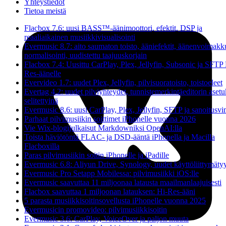
Yhteystiedot
Tietoa meistä
Flacbox 7.6: uusi BASS™-äänimoottori, efektit, DSP ja
reaaliaikainen musiikkivisualisointi
Evermusic 8.7: aito saumaton toisto, ääniefektit, äänenvoimak
normalisointi, uudistettu taajuuskorjain
Flacbox 7.4: Uusittu CarPlay, Plex, Jellyfin, Subsonic ja SFTP 
Res-äänelle
Evervideo 1.7: uudet Plex, Jellyfin, pilvisuoratoisto, toistoeleet
Evertag 4.2: uudet pilviyhteydet, tunnistemerkintäeditorin asetu
selitettyinä
Evermusic 8.6: uusi CarPlay, Plex, Jellyfin, SFTP ja sanoitusv
Parhaat pilvimusiikin soittimet iPhonelle vuonna 2026
Vie Wix-blogijulkaisut Markdowniksi OpenAI:lla
Toista häviötöntä FLAC- ja DSD-ääntä iPhonella ja Macilla
Flacboxilla
Paras pilvimusiikin soitin iPhonelle ja iPadille
Evermusic 6.8: Aliyun Drive, Synology, uudet käyttöliittymätyy
Evermusic Pro Setapp Mobilessa: pilvimusiikki iOS:lle
Evermusic saavuttaa 11 miljoonaa latausta maailmanlaajuisesti
Flacbox saavuttaa 1 miljoonan latauksen: Hi-Res-ääni
5 parasta musiikkisoitinsovellusta iPhonelle vuonna 2025
Evermusicin promovideo: pilvimusiikkisoitin
Evermusic 3.6: CarPlay, VoiceOver ja paljon muuta