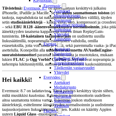
Käyttöopas
Evermusic
Tiivistelmä:
Evermusic 8.7
on äänenlaatuun keskittyvä julkaisu
Asetukset
iPhonelle, iPadille ja Macille. Se tuo
aidon saumattoman toiston
(ei
Musiikkikirjasto
taukoja, napsahduksia tai naksahduksia kappaleiden välillä), täyden
Navigointi
setin
studioääniefektejä
– kaiku, viive, särö, kompressori ja crossfee
Paikalliset tiedostot
– sekä
EBU R128 -äänenvoimakkuuden normalisoinnin
, joka pitä
Soittolistat
äänekkyyden tasaisena kappaleesta toiseen ilman ReplayGain-
Yhteydet
tunnisteita.
10-kaistainen taajuuskorjain
on uudistettu uusilla
Äänisoitin
liukusäätimillä, nopeammalla esiasetusten vaihdolla, omilla
Evertag
esiasetuksilla, joita voit tuoda ja viedä, sekä paremmalla vaaka- ja iPa
Asetukset
asettelulla. Konepellin alla
uudelleenrakennettu AVAudioEngine-
Navigointi
suoratoistomoottori
parantaa luotettavuutta ja muototukea, mukaan
Paikalliset Tiedostot
lukien
FLAC
ja
Ogg Vorbis
.
CarPlay
ja
Nyt soi
ovat nopeampia ja
Tunnistemuokkain
tarkempia lukitusnäytöllä, autossa ja kuulokkeiden kaukosäätimistä.
Tägikentän vastaavuudet
Yhteydet
Evervideo
Hei kaikki!
Asetukset
Mediakirjasto
Evermusic 8.7 on ladattavissa. Tämä päivitys keskittyy täysin siihen,
Mediasoitin
miltä musiikkisi
kuulostaa
. Rakensimme toistomoottorin uudelleen
Navigointi
aitoa saumatonta toistoa varten, lisäsimme joukon studiotason
Soittolistat
ääniefektejä, esittelimme äänekkyyden normalisoinnin ja uudistimme
Tiedostot
taajuuskorjaimen liukusäätimistä lähtien. Kaikki on kääritty Applen
Flacbox
uuteen
Liquid Glass
-muotoiluun.
Asetukset