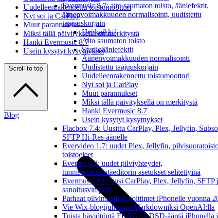
Evermusic 8.7: aito saumaton toisto, ääniefektit,
Uudelleenrakennettu toistomoottori
äänenvoimakkuuden normalisointi, uudistettu
Nyt soi ja CarPlay
taajuuskorjain
Muut parannukset
Hei kaikki!
Miksi tällä päivityksellä on merkitystä
Aito saumaton toisto
Hanki Evermusic 8.7
Studioääniefektit
Usein kysytyt kysymykset
Äänenvoimakkuuden normalisointi
Uudistettu taajuuskorjain
Scroll to top
Uudelleenrakennettu toistomoottori
Nyt soi ja CarPlay
Muut parannukset
Miksi tällä päivityksellä on merkitystä
Hanki Evermusic 8.7
Blog
Usein kysytyt kysymykset
Flacbox 7.4: Uusittu CarPlay, Plex, Jellyfin, Subso
SFTP Hi-Res-äänelle
Evervideo 1.7: uudet Plex, Jellyfin, pilvisuoratoisto
toistoeleet
Evertag 4.2: uudet pilviyhteydet,
tunnistemerkintäeditorin asetukset selitettyinä
Evermusic 8.6: uusi CarPlay, Plex, Jellyfin, SFTP 
sanoitusvimpain
Parhaat pilvimusiikin soittimet iPhonelle vuonna 
Vie Wix-blogijulkaisut Markdowniksi OpenAI:lla
Toista häviötöntä FLAC- ja DSD-ääntä iPhonella 