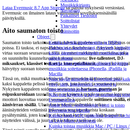
Musiikkikirjasto
Lataa Evermusic 8.7 App Storesta
tai päivitä nykyisestä versiostasi.
Navigointi
Evermusic on ilmainen lataus valinnaisilla sovelluksensisäisillä
Paikalliset Tiedostot
päivityksillä.
Soittolistat
Yhteydet
Aito saumaton toisto
Äänisoitin
Ohjeet
Kuinka käyttää äänitehosteita ja DSP:tä
Saumaton toisto tarkoittaa, että kahden kappaleen välinen hiljaisuus o
Flacboxissa: kompressori, Freeverb, ristisyöt
poissa. Ei taukoa, ei napsahdusta, ei naksahdusta – nykyinen kappale
kaiku, äänenvoimakkuuden normalisointi ja
virtaa suoraan seuraavaan. Sillä on eniten merkitystä musiikissa, joka
paljon muuta
on suunniteltu kuunneltavaksi kokonaisuutena:
live-tallenteet, DJ-
Kuinka ottaa musiikkivisualisointi käyttöön
miksaukset, klassiset teokset ja konseptialbumit
, joissa yksi kappal
musiikkia soitettaessa iPhonella, iPadilla ja
häivyttyy suoraan toiseen.
Macilla
Tässä on, mikä muuttui teknisesti. Evermusicin äänimoottori pitää
Näin käytät ääniefektejä Evermusicissa: kai
kaksi kappaletta pelissä kerralla: sen, jota kuulet, ja seuraavan jonossa
viive, särö, kompressori, crossfeed ja
Nykyisen kappaleen soidessa seuraavaa jo
haetaan, puretaan ja
äänenvoimakkuuden normalisointi
esipuskuroidaan
taustalla. Kun nykyinen kappale saavuttaa loppunsa
Näin otat käyttöön ja käytät saumatonta tois
moottori luovuttaa vuoron seuraavalle kappaleelle
soittimen sisällä, e
Evermusicissa
äänivirran sisällä
. Ulostulon renderöintisilmukka jatkaa
Apple Music -soittolistojen vienti ja toisto
ääninäytteiden vetämistä jatkuvasta rengaspuskurista koskaan
Evermusicissa Macilla
pysähtymättä, joten kuulija ei koskaan kuule rajaa. Vaihto tapahtuu
Kuinka luoda M3U-soittolista Internet Archi
näytteiden välissä, ja juuri siksi kuultavaa taukoa ei ole.
tai Live Music Archivesta
Kuinka toistaa musiikkia Mac / PC / Linux