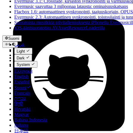
Evermusic 3.1: Crossfade, kirjaston synkronointi ja varmuuskop
Evermusic saavuttaa 3 miljoonaa latausta: ominaisuuskatsaus
Flacbox 1.6: automaattinen synkronointi, taajuuskorjain, OPUS
Evermusic 2.3: Automaattinen synkronointi, toistosijainti ja tunn
Suoratoista musiikkia pilvitallennuksesta iPhonella Evermusicil
iOS-äänisuoratoisto AVAssetResourceLoaderilla
Suomi
عربي
Català
Light
Čeština
Dark
Dansk
System
Deutsch
Ελληνικά
English
Español
Suomi
Français
עברית
हिन्दी
Hrvatski
Magyar
Bahasa Indonesia
Italiano
日本語