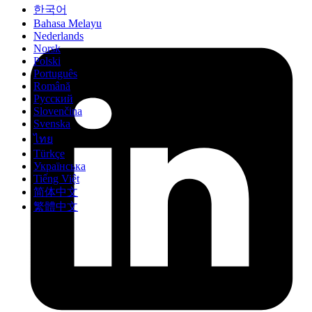
한국어
Bahasa Melayu
Nederlands
Norsk
Polski
Português
Română
Русский
Slovenčina
Svenska
ไทย
Türkçe
Українська
Tiếng Việt
简体中文
繁體中文