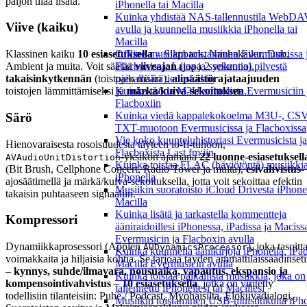
paljon tilaa lisätä.
iPhonella tai Macilla
Kuinka yhdistää NAS-tallennustila WebDA
Viive (kaiku)
avulla ja kuunnella musiikkia iPhonella tai
Macilla
Offline-musiikin toistaminen Evermusicissa 
Klassinen kaiku
10 esiasetuksella
– Slapback, Nauhakaiku, Dub,
Flacboxissa: Lataa ja synkronoi pilvestä
Ambient ja muita. Voit säätää
viiveajan
(jopa 2 sekuntia),
paikallisiin tiedostoihin
takaisinkytkennän
(toistojen määrä),
alipäästörajataajuuden
Kuinka tuoda M3U-soittolista Evermusiciin 
toistojen lämmittämiseksi ja
märkä/kuiva-sekoituksen
.
Flacboxiin
Kuinka viedä kappalekokoelma M3U-, CSV
Särö
TXT-muotoon Evermusicissa ja Flacboxissa
Vie koko kuunteluhistoriasi Evermusicista ja
Hienovaraisesta rosoisuudesta täyteen lo-fi-tuhoon,
Flacboxista Last.fm:iin
-yksikön ajamana
22 luonne-esiasetuksell
AVAudioUnitDistortion
Kuinka toistaa FLAC (häviötöntä) musiikki
(Bit Brush, Cellphone Concert, Radio Tower ja muita),
esivahvistus
-
iPhonella
ajosäätimellä ja märkä/kuiva-sekoituksella, jotta voit sekoittaa efektin
Musiikin suoratoisto iCloud Drivesta iPhonel
takaisin puhtaaseen signaaliin.
Macilla
Kuinka lisätä ja tarkastella kommentteja
Kompressori
ääniraidoillesi iPhonessa, iPadissa ja Maciss
Evermusicin ja Flacboxin avulla
Dynamiikkaprosessori (Applen
), joka tasoitt
AUDynamicsProcessor
Kuinka kuunnella äänikirjoja iPhonella, iPadi
voimakkaita ja hiljaisia kohtia. Se tarjoaa täyden ammattilaissäädinset
Macilla Evermusicin avulla
–
kynnys, suhde/ilmavara, nousuaika, vapautus, ekspansio ja
Kuinka toistaa paikallista musiikkia, joka on
kompensointivahvistus
–
10 esiasetuksella
, jotka on viritetty
tallennettu iPhonellesi tai Macillesi
todellisiin tilanteisiin: Puhe / Podcast, Myöhäisilta, Elokuvadialogi,
Musiikin toistaminen USB-muistitikulta iPh