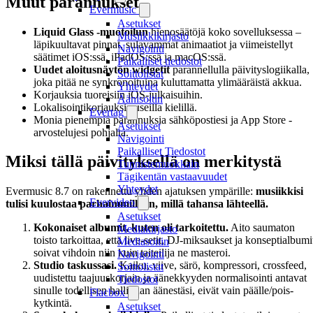
Muut parannukset
Evermusic
Asetukset
Liquid Glass -muotoilun
hienosäätöjä koko sovelluksessa –
Musiikkikirjasto
läpikuultavat pinnat, sulavammat animaatiot ja viimeistellyt
Navigointi
säätimet iOS:ssä, iPadOS:ssä ja macOS:ssä.
Paikalliset tiedostot
Uudet aloitusnäytön widgetit
parannellulla päivityslogiikalla,
Soittolistat
joka pitää ne synkronoituina kuluttamatta ylimääräistä akkua.
Yhteydet
Korjauksia tuoreisiin iOS-julkaisuihin.
Äänisoitin
Lokalisointikorjauksia useilla kielillä.
Evertag
Monia pienempiä parannuksia sähköpostiesi ja App Store -
Asetukset
arvostelujesi pohjalta.
Navigointi
Paikalliset Tiedostot
Miksi tällä päivityksellä on merkitystä
Tunnistemuokkain
Tägikentän vastaavuudet
Yhteydet
Evermusic 8.7 on rakennettu yhden ajatuksen ympärille:
musiikkisi
Evervideo
tulisi kuulostaa parhaimmillaan, millä tahansa lähteellä.
Asetukset
Kokonaiset albumit, kuten oli tarkoitettu.
Aito saumaton
Mediakirjasto
toisto tarkoittaa, että live-setit, DJ-miksaukset ja konseptialbumi
Mediasoitin
soivat vihdoin niin kuin taiteilija ne masteroi.
Navigointi
Studio taskussasi.
Kaiku, viive, särö, kompressori, crossfeed,
Soittolistat
uudistettu taajuuskorjain ja äänekkyyden normalisointi antavat
Tiedostot
sinulle todellisen hallinnan äänestäsi, eivät vain päälle/pois-
Flacbox
kytkintä.
Asetukset