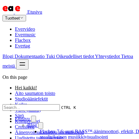
Etusivu
Tuotteet
Evervideo
Evermusic
Flacbox
Evertag
Blogi
Dokumentaatio
Tuki
Oikeudelliset tiedot
Yhteystiedot
Tietoa
meistä
On this page
Hei kaikki!
Aito saumaton toisto
Studioääniefektit
Kaiku
CTRL K
Viive (kaiku)
Särö
Etusivu
Kompressori
Blog
Crossfeed
Flacbox 7.6: uusi BASS™-äänimoottori, efektit, D
Äänenvoimakkuuden normalisointi
reaaliaikainen musiikkivisualisointi
Uudistettu taajuuskorjain