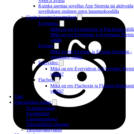
SMB:n avulla
Kuinka asentaa sovellus App Storesta tai aktivoida
sovelluksen sisäinen ostos lunastuskoodilla
Usein kysytyt kysymykset
Evermusic
Mikä on ero Evermusicin ja Flacboxin välill
Mikä on ero Evermusic ja Evermusic Premi
välillä
Evertag
Mikä on ero Evertag- ja Evertag Premium -
versioiden välillä
Evervideo
Mikä on ero Evervideon ja Evervideo Prem
välillä?
Flacbox
Mikä on ero Flacboxin ja Flacbox Premium
välillä?
Tuki
Oikeudelliset tiedot
Evästekäytäntö
Käyttöehdot
Lisenssisopimus
Oikeudellinen ilmoitus
Tietosuojakäytäntö