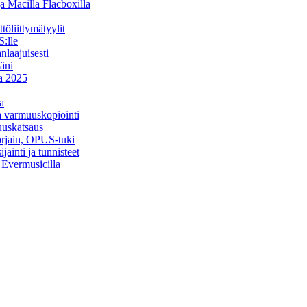
a Macilla Flacboxilla
öliittymätyylit
:lle
nlaajuisesti
äni
na 2025
a
ja varmuuskopiointi
uuskatsaus
orjain, OPUS-tuki
ainti ja tunnisteet
a Evermusicilla