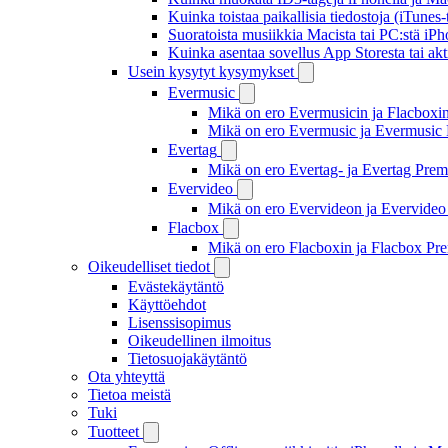
Kuinka toistaa paikallisia tiedostoja (iTunes
Suoratoista musiikkia Macista tai PC:stä i
Kuinka asentaa sovellus App Storesta tai akt
Usein kysytyt kysymykset
Evermusic
Mikä on ero Evermusicin ja Flacboxin 
Mikä on ero Evermusic ja Evermusic 
Evertag
Mikä on ero Evertag- ja Evertag Premi
Evervideo
Mikä on ero Evervideon ja Evervideo 
Flacbox
Mikä on ero Flacboxin ja Flacbox Pre
Oikeudelliset tiedot
Evästekäytäntö
Käyttöehdot
Lisenssisopimus
Oikeudellinen ilmoitus
Tietosuojakäytäntö
Ota yhteyttä
Tietoa meistä
Tuki
Tuotteet