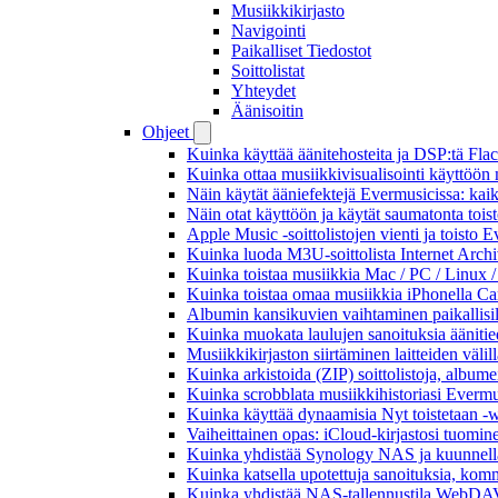
Musiikkikirjasto
Navigointi
Paikalliset Tiedostot
Soittolistat
Yhteydet
Äänisoitin
Ohjeet
Kuinka käyttää äänitehosteita ja DSP:tä Fla
Kuinka ottaa musiikkivisualisointi käyttöön m
Näin käytät ääniefektejä Evermusicissa: kai
Näin otat käyttöön ja käytät saumatonta tois
Apple Music -soittolistojen vienti ja toisto 
Kuinka luoda M3U-soittolista Internet Archi
Kuinka toistaa musiikkia Mac / PC / Linux 
Kuinka toistaa omaa musiikkia iPhonella Ca
Albumin kansikuvien vaihtaminen paikallisille
Kuinka muokata laulujen sanoituksia äänitie
Musiikkikirjaston siirtäminen laitteiden väli
Kuinka arkistoida (ZIP) soittolistoja, albumei
Kuinka scrobblata musiikkihistoriasi Evermus
Kuinka käyttää dynaamisia Nyt toistetaan -w
Vaiheittainen opas: iCloud-kirjastosi tuomi
Kuinka yhdistää Synology NAS ja kuunnella 
Kuinka katsella upotettuja sanoituksia, komm
Kuinka yhdistää NAS-tallennustila WebDAV:n