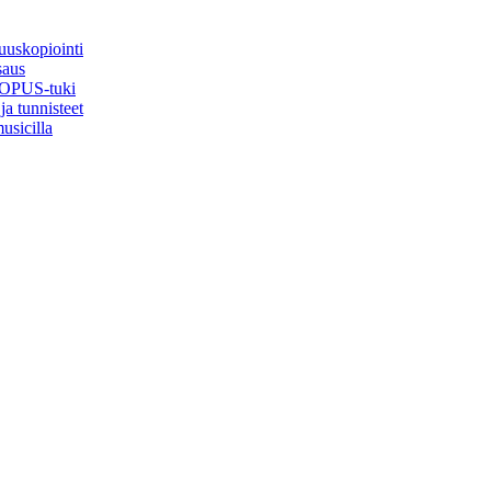
uuskopiointi
saus
, OPUS-tuki
ja tunnisteet
usicilla