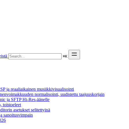
istä
⌘
K
P ja reaaliaikainen musiikkivisualisointi
äänenvoimakkuuden normalisointi, uudistettu taajuuskorjain
onic ja SFTP Hi-Res-äänelle
, toistoeleet
itorin asetukset selitettyinä
ja sanoitusvimpain
2026