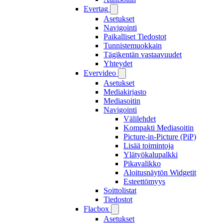
Evertag
Asetukset
Navigointi
Paikalliset Tiedostot
Tunnistemuokkain
Tägikentän vastaavuudet
Yhteydet
Evervideo
Asetukset
Mediakirjasto
Mediasoitin
Navigointi
Välilehdet
Kompakti Mediasoitin
Picture-in-Picture (PiP)
Lisää toimintoja
Ylätyökalupalkki
Pikavalikko
Aloitusnäytön Widgetit
Esteettömyys
Soittolistat
Tiedostot
Flacbox
Asetukset