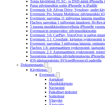
Toista häviötöntä FLAC- ja DSD-ääntä iPhonella j
Paras pilvimusiikin soitin iPhonelle ja iPadille
Evermusic 6.8: Aliyun Drive, Synology, uudet käytt
Evermusic Pro Setapp Mobilessa: pilvimusiikki iOS
Evermusic saavuttaa 11 miljoonaa latausta maailma
Flacbox saavuttaa 1 miljoonan latauksen: Hi-Res-ä
5 parasta musiikkisoitinsovellusta iPhonelle vuon
Evermusicin promovideo: pilvimusiikkisoitin
Evermusic 3.6: CarPlay, VoiceOver ja paljon muut
Evermusic 3.1: Crossfade, kirjaston synkronointi 
Evermusic saavuttaa 3 miljoonaa latausta: ominais
Flacbox 1.6: automaattinen synkronointi, taajuusk
Evermusic 2.3: Automaattinen synkronointi, toistosij
Suoratoista musiikkia pilvitallennuksesta iPhonell
iOS-äänisuoratoisto AVAssetResourceLoaderilla
Dokumentaatio
Käyttöopas
Evermusic
Asetukset
Musiikkikirjasto
Navigointi
Paikalliset tiedostot
Soittolistat
Yhteydet
Äänisoitin