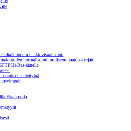
cille
cille
aaliaikainen musiikkivisualisointi
oimakkuuden normalisointi, uudistettu taajuuskorjain
a SFTP Hi-Res-äänelle
oeleet
asetukset selitettyinä
oitusvimpain
lla Flacboxilla
ymätyylit
sesti