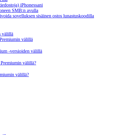
-tiedostoja) iPhonessani
Phoneen SMB:n avulla
ivoida sovelluksen sisäinen ostos lunastuskoodilla
välillä
Premiumin välillä
um -versioiden välillä
Premiumin välillä?
miumin välillä?