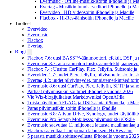
Evermusic - Offline-musiikkisoitin iPhonelle ja Ma
Evertag - Musiikin tunniste-editori iPhonelle ja Ma
Evervideo - HD-videosoitin iPhonelle ja Macille
Flacbox - Hi-Res-äänisoitin iPhonelle ja Macille
Tuotteet
Evervideo
Evermusic
Flacbox
Evertag
Blogi
Flacbox 7.6: uusi BASS™-äänimoottori, efektit, DSP ja re
Evermusic 8.7: aito saumaton toisto, ääniefektit, äänenv
Flacbox 7.4: Uusittu CarPlay, Plex, Jellyfin, Subsonic j
Evervideo 1.7: uudet Plex, Jellyfin, pilvisuoratoisto, toist
Evertag 4.2: uudet pilviyhteydet, tunnistemerkintäeditorin 
Evermusic 8.6: uusi CarPlay, Plex, Jellyfin, SFTP ja san
Parhaat pilvimusiikin soittimet iPhonelle vuonna 2026
Vie Wix-blogijulkaisut Markdowniksi OpenAI:lla
Toista häviötöntä FLAC- ja DSD-ääntä iPhonella ja Maci
Paras pilvimusiikin soitin iPhonelle ja iPadille
Evermusic 6.8: Aliyun Drive, Synology, uudet käyttöliitt
Evermusic Pro Setapp Mobilessa: pilvimusiikki iOS:lle
Evermusic saavuttaa 11 miljoonaa latausta maailmanlaajui
Flacbox saavuttaa 1 miljoonan latauksen: Hi-Res-ääni
5 parasta musiikkisoitinsovellusta iPhonelle vuonna 2025