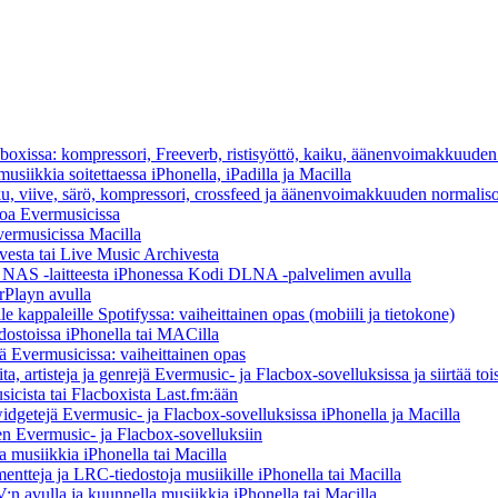
cboxissa: kompressori, Freeverb, ristisyöttö, kaiku, äänenvoimakkuuden
usiikkia soitettaessa iPhonella, iPadilla ja Macilla
ku, viive, särö, kompressori, crossfeed ja äänenvoimakkuuden normaliso
toa Evermusicissa
Evermusicissa Macilla
vesta tai Live Music Archivesta
/ NAS -laitteesta iPhonessa Kodi DLNA -palvelimen avulla
rPlayn avulla
 kappaleille Spotifyssa: vaiheittainen opas (mobiili ja tietokone)
dostoissa iPhonella tai MACilla
llä Evermusicissa: vaiheittainen opas
ta, artisteja ja genrejä Evermusic- ja Flacbox-sovelluksissa ja siirtää toi
icista tai Flacboxista Last.fm:ään
idgetejä Evermusic- ja Flacbox-sovelluksissa iPhonella ja Macilla
nen Evermusic- ja Flacbox-sovelluksiin
musiikkia iPhonella tai Macilla
entteja ja LRC-tiedostoja musiikille iPhonella tai Macilla
 avulla ja kuunnella musiikkia iPhonella tai Macilla