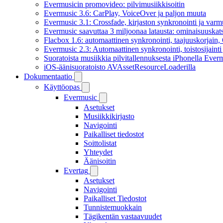
Evermusicin promovideo: pilvimusiikkisoitin
Evermusic 3.6: CarPlay, VoiceOver ja paljon muuta
Evermusic 3.1: Crossfade, kirjaston synkronointi ja varm
Evermusic saavuttaa 3 miljoonaa latausta: ominaisuuskat
Flacbox 1.6: automaattinen synkronointi, taajuuskorjain
Evermusic 2.3: Automaattinen synkronointi, toistosijainti 
Suoratoista musiikkia pilvitallennuksesta iPhonella Everm
iOS-äänisuoratoisto AVAssetResourceLoaderilla
Dokumentaatio
Käyttöopas
Evermusic
Asetukset
Musiikkikirjasto
Navigointi
Paikalliset tiedostot
Soittolistat
Yhteydet
Äänisoitin
Evertag
Asetukset
Navigointi
Paikalliset Tiedostot
Tunnistemuokkain
Tägikentän vastaavuudet