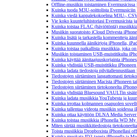
Offline-musiikin toistaminen Evermusicissa ja
Kuinka tuoda M3U-soittolista Evermusiciin 
Kuinka viedä kappalekokoelma M3U-, CSV-
Vie koko kuunteluhistoriasi Evermusicista ja
Kuinka toistaa FLAC (häviötöntä) musiikkia
Musiikin suoratoisto iCloud Drivesta iPhonel
Kuinka lisätä ja tarkastella kommentteja ään
Kuinka kuunnella äänikirjoja iPhonella, iPad
Kuinka toistaa paikallista musiikkia, joka on 
Musiikin toistaminen USB-muistitikulta iPh
Kuinka käyttää äänitaajuuskorjainta iPhoness
Kuinka yhdistää USB-muistitikku iPhoneen ja 
Kuinka ladata tiedostoja pilvitallennustilaa
Tiedostojen siirtäminen langattomasti tieto
Tiedostojen siirtäminen Macista iPhoneen tai
Tiedostojen siirtäminen tietokoneelta iPhon
Kuinka yhdistää Bluesound VAULTin sisäinen
Kuinka ladata musiikkia YouTubesta ja kuunn
Kuinka irrottaa kolmannen osapuolen sovellu
Kuinka tallentaa videota musiikin soidessa i
Kuinka ottaa käyttöön DLNA Media Server W
Kuinka toistaa musiikkia iPhonella WD M
Miten siirtää musiikkitiedostoja tietokonee
Toista musiikkia Dropboxista iPhonellasi offl
Kuinka muokata ID3-tageja iPhonella ja Mac