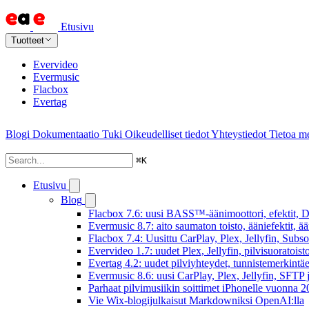
Etusivu
Tuotteet
Evervideo
Evermusic
Flacbox
Evertag
Blogi
Dokumentaatio
Tuki
Oikeudelliset tiedot
Yhteystiedot
Tietoa me
⌘
K
Etusivu
Blog
Flacbox 7.6: uusi BASS™-äänimoottori, efektit, DS
Evermusic 8.7: aito saumaton toisto, ääniefektit, 
Flacbox 7.4: Uusittu CarPlay, Plex, Jellyfin, Subs
Evervideo 1.7: uudet Plex, Jellyfin, pilvisuoratoisto
Evertag 4.2: uudet pilviyhteydet, tunnistemerkintäed
Evermusic 8.6: uusi CarPlay, Plex, Jellyfin, SFTP 
Parhaat pilvimusiikin soittimet iPhonelle vuonna 
Vie Wix-blogijulkaisut Markdowniksi OpenAI:lla