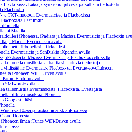
 Flacboxissa: Lataa ja synkronoi pilvestä paikallisiin tiedostoihin
ja Flacboxiin
 ja TXT-muotoon Evermusicissa ja Flacboxissa
 Flacboxista Last.fm:iin
 iPhonella
la tai Macilla
iraidoillesi iPhonessa, iPadissa ja Macissa Evermusicin ja Flacboxin avu
illa ja Macilla Evermusicin avulla
tallennettu iPhonellesi tai Macillesi
onella Evermusicin ja SanDiskin iXpandin avulla
a, iPadissa tai Macissa Evermusic- ja Flacbox-sovelluksilla
kuunnella musiikkia tai hallita sillä olevia tiedostoja
n ja yhdistää ne Evermusic-, Flacbox- tai Evertag-sovellukseen
koneelta iPhoneen WiFi-Driven avulla
 iPadiin Finderin avulla
een SMB-protokollalla
 tallennustila Evermusicista, Flacboxista, Evertagista
ella offline-musiikkia iPhonella
s Google-tililtäsi
Phonella
indows 10:ssä ja toistaa musiikkia iPhonessa
y Cloud Homesta
lta iPhoneen ilman iTunes WiFi-Driven avulla
ine-tilassa
illa