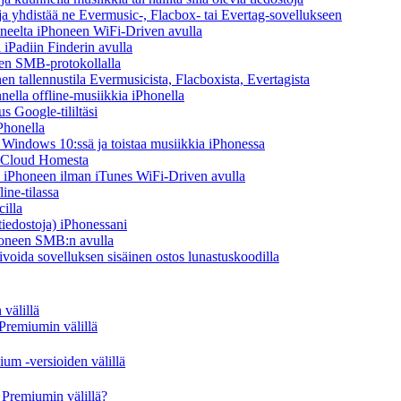
n ja yhdistää ne Evermusic-, Flacbox- tai Evertag-sovellukseen
koneelta iPhoneen WiFi-Driven avulla
 iPadiin Finderin avulla
een SMB-protokollalla
 tallennustila Evermusicista, Flacboxista, Evertagista
ella offline-musiikkia iPhonella
s Google-tililtäsi
Phonella
indows 10:ssä ja toistaa musiikkia iPhonessa
y Cloud Homesta
lta iPhoneen ilman iTunes WiFi-Driven avulla
ine-tilassa
illa
-tiedostoja) iPhonessani
Phoneen SMB:n avulla
ivoida sovelluksen sisäinen ostos lunastuskoodilla
välillä
Premiumin välillä
um -versioiden välillä
Premiumin välillä?