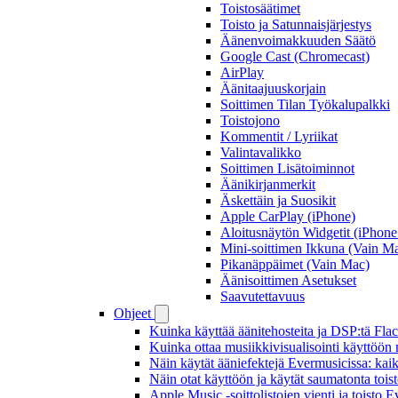
Toistosäätimet
Toisto ja Satunnaisjärjestys
Äänenvoimakkuuden Säätö
Google Cast (Chromecast)
AirPlay
Äänitaajuuskorjain
Soittimen Tilan Työkalupalkki
Toistojono
Kommentit / Lyriikat
Valintavalikko
Soittimen Lisätoiminnot
Äänikirjanmerkit
Äskettäin ja Suosikit
Apple CarPlay (iPhone)
Aloitusnäytön Widgetit (iPhone 
Mini-soittimen Ikkuna (Vain M
Pikanäppäimet (Vain Mac)
Äänisoittimen Asetukset
Saavutettavuus
Ohjeet
Kuinka käyttää äänitehosteita ja DSP:tä Fla
Kuinka ottaa musiikkivisualisointi käyttöön m
Näin käytät ääniefektejä Evermusicissa: kai
Näin otat käyttöön ja käytät saumatonta tois
Apple Music -soittolistojen vienti ja toisto 