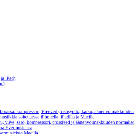
ja iPad)
ac)
cboxissa: kompressori, Freeverb, ristisyöttö, kaiku, äänenvoimakkuuden
usiikkia soitettaessa iPhonella, iPadilla ja Macilla
ku, viive, särö, kompressori, crossfeed ja äänenvoimakkuuden normaliso
toa Evermusicissa
Evermusicissa Macilla