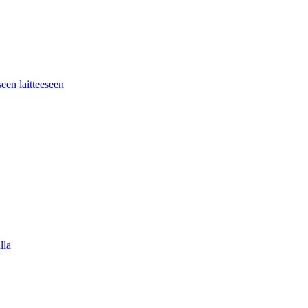
seen laitteeseen
lla