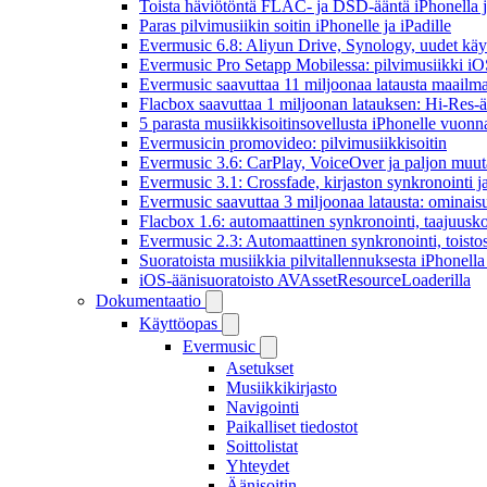
Toista häviötöntä FLAC- ja DSD-ääntä iPhonella j
Paras pilvimusiikin soitin iPhonelle ja iPadille
Evermusic 6.8: Aliyun Drive, Synology, uudet käytt
Evermusic Pro Setapp Mobilessa: pilvimusiikki iOS
Evermusic saavuttaa 11 miljoonaa latausta maailma
Flacbox saavuttaa 1 miljoonan latauksen: Hi-Res-ä
5 parasta musiikkisoitinsovellusta iPhonelle vuon
Evermusicin promovideo: pilvimusiikkisoitin
Evermusic 3.6: CarPlay, VoiceOver ja paljon muut
Evermusic 3.1: Crossfade, kirjaston synkronointi 
Evermusic saavuttaa 3 miljoonaa latausta: ominais
Flacbox 1.6: automaattinen synkronointi, taajuusk
Evermusic 2.3: Automaattinen synkronointi, toistosij
Suoratoista musiikkia pilvitallennuksesta iPhonell
iOS-äänisuoratoisto AVAssetResourceLoaderilla
Dokumentaatio
Käyttöopas
Evermusic
Asetukset
Musiikkikirjasto
Navigointi
Paikalliset tiedostot
Soittolistat
Yhteydet
Äänisoitin