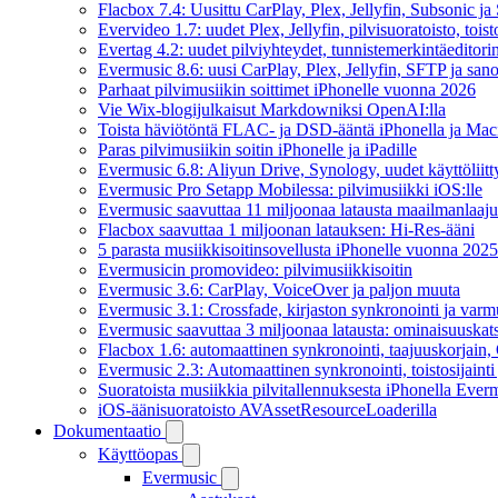
Flacbox 7.4: Uusittu CarPlay, Plex, Jellyfin, Subsonic j
Evervideo 1.7: uudet Plex, Jellyfin, pilvisuoratoisto, toist
Evertag 4.2: uudet pilviyhteydet, tunnistemerkintäeditorin 
Evermusic 8.6: uusi CarPlay, Plex, Jellyfin, SFTP ja san
Parhaat pilvimusiikin soittimet iPhonelle vuonna 2026
Vie Wix-blogijulkaisut Markdowniksi OpenAI:lla
Toista häviötöntä FLAC- ja DSD-ääntä iPhonella ja Maci
Paras pilvimusiikin soitin iPhonelle ja iPadille
Evermusic 6.8: Aliyun Drive, Synology, uudet käyttöliitt
Evermusic Pro Setapp Mobilessa: pilvimusiikki iOS:lle
Evermusic saavuttaa 11 miljoonaa latausta maailmanlaajui
Flacbox saavuttaa 1 miljoonan latauksen: Hi-Res-ääni
5 parasta musiikkisoitinsovellusta iPhonelle vuonna 2025
Evermusicin promovideo: pilvimusiikkisoitin
Evermusic 3.6: CarPlay, VoiceOver ja paljon muuta
Evermusic 3.1: Crossfade, kirjaston synkronointi ja varm
Evermusic saavuttaa 3 miljoonaa latausta: ominaisuuskat
Flacbox 1.6: automaattinen synkronointi, taajuuskorjain
Evermusic 2.3: Automaattinen synkronointi, toistosijainti 
Suoratoista musiikkia pilvitallennuksesta iPhonella Everm
iOS-äänisuoratoisto AVAssetResourceLoaderilla
Dokumentaatio
Käyttöopas
Evermusic