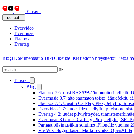
Etusivu
Tuotteet
Evervideo
Evermusic
Flacbox
Evertag
Blogi
Dokumentaatio
Tuki
Oikeudelliset tiedot
Yhteystiedot
Tietoa me
⌘
K
Etusivu
Blog
Flacbox 7.6: uusi BASS™-äänimoottori, efektit, DS
Evermusic 8.7: aito saumaton toisto, ääniefektit, 
Flacbox 7.4: Uusittu CarPlay, Plex, Jellyfin, Subs
Evervideo 1.7: uudet Plex, Jellyfin, pilvisuoratoisto
Evertag 4.2: uudet pilviyhteydet, tunnistemerkintäed
Evermusic 8.6: uusi CarPlay, Plex, Jellyfin, SFTP 
Parhaat pilvimusiikin soittimet iPhonelle vuonna 
Vie Wix-blogijulkaisut Markdowniksi OpenAI:lla