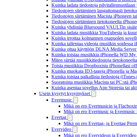
Kuinka ladata tiedostoja pilvitallennustilaa
Tiedostojen siirtäminen langattomasti tieto
Tiedostojen siirtäminen Macista iPhoneen tai
Tiedostojen siirtäminen tietokoneelta iPhon
Kuinka yhdistää Bluesound VAULTin sisäinen
Kuinka ladata musiikkia YouTubesta ja kuunn
Kuinka irrottaa kolmannen osapuolen sovellu
Kuinka tallentaa videota musiikin soidessa i
Kuinka ottaa käyttöön DLNA Media Server W
Kuinka toistaa musiikkia iPhonella WD M
Miten siirtää musiikkitiedostoja tietokonee
Toista musiikkia Dropboxista iPhonellasi offl
Kuinka muokata ID3-tageja iPhonella ja Mac
Kuinka toistaa paikallisia tiedostoja (iTunes
Suoratoista musiikkia Macista tai PC:stä i
Kuinka asentaa sovellus App Storesta tai akt
Usein kysytyt kysymykset
Evermusic
Mikä on ero Evermusicin ja Flacboxin 
Mikä on ero Evermusic ja Evermusic 
Evertag
Mikä on ero Evertag- ja Evertag Premi
Evervideo
Mikä on ero Evervideon ja Evervideo 