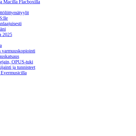
a Macilla Flacboxilla
öliittymätyylit
:lle
nlaajuisesti
äni
na 2025
a
ja varmuuskopiointi
uuskatsaus
orjain, OPUS-tuki
ainti ja tunnisteet
a Evermusicilla