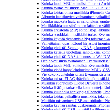
Kuinka luoda M3U-soittolista Internet Archi
Kuinka toistaa musiikkia Mac / PC / Linux 
Kuinka toistaa omaa musiikkia iPhonella Ca
Albumin kansikuvien vaihtaminen paikallisille
Kuinka muokata laulujen sanoituksia äänitie
Musiikkikirjaston siirtäminen laitteiden väli
Kuinka arkistoida (ZIP) soittolistoja, albumei
Kuinka scrobblata musiikkihistoriasi Evermus
Kuinka käyttää dynaamisia Nyt toistetaan -w
Vaiheittainen opas: iCloud-kirjastosi tuomi
Kuinka yhdistää Synology NAS ja kuunnella 
Kuinka katsella upotettuja sanoituksia, komm
Kuinka yhdistää NAS-tallennustila WebDAV:n
Offline-musiikin toistaminen Evermusicissa ja
Kuinka tuoda M3U-soittolista Evermusiciin 
Kuinka viedä kappalekokoelma M3U-, CSV-
Vie koko kuunteluhistoriasi Evermusicista ja
Kuinka toistaa FLAC (häviötöntä) musiikkia
Musiikin suoratoisto iCloud Drivesta iPhonel
Kuinka lisätä ja tarkastella kommentteja ään
Kuinka kuunnella äänikirjoja iPhonella, iPad
Kuinka toistaa paikallista musiikkia, joka on 
Musiikin toistaminen USB-muistitikulta iPh
Kuinka käyttää äänitaajuuskorjainta iPhoness
Kuinka yhdistää USB-muistitikku iPhoneen ja 