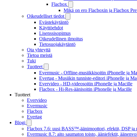
Flacbox
Mikä on ero Flacboxin ja Flacbox Pre
Oikeudelliset tiedot
Evästekäytäntö
Käyttöehdot
Lisenssisopimus
Oikeudellinen ilmoitus
Tietosuojakäytäntö
Ota yhteyttä
Tietoa meistä
Tuki
Tuotteet
Evermusic - Offline-musiikkisoitin iPhonelle ja Ma
Evertag - Musiikin tunniste-editori iPhonelle ja Ma
Evervideo - HD-videosoitin iPhonelle ja Macille
Flacbox - Hi-Res-äänisoitin iPhonelle ja Macille
Tuotteet
Evervideo
Evermusic
Flacbox
Evertag
Blogi
Flacbox 7.6: uusi BASS™-äänimoottori, efektit, DSP ja re
Evermusic 8.7: aito saumaton toisto, ääniefektit, äänenv