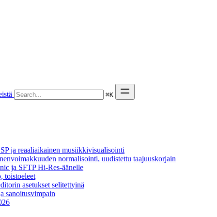
istä
⌘
K
P ja reaaliaikainen musiikkivisualisointi
äänenvoimakkuuden normalisointi, uudistettu taajuuskorjain
onic ja SFTP Hi-Res-äänelle
, toistoeleet
itorin asetukset selitettyinä
ja sanoitusvimpain
2026