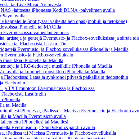
vesta tai Live Music Archivesta
/ NAS -laitteesta iPhonessa Kodi DLNA -palvelimen avulla
rPlayn avulla
 kappaleille Spotifyssa: vaiheittainen opas (mobiili ja tietokone)
dostoissa iPhonella tai MACilla
llä Evermusicissa: vaiheittainen opas
ta, artisteja ja genrejä Evermusic- ja Flacbox-sovelluksissa ja siirtää toi
icista tai Flacboxista Last.fm:ään
idgetejä Evermusic- ja Flacbox-sovelluksissa iPhonella ja Macilla
nen Evermusic- ja Flacbox-sovelluksiin
musiikkia iPhonella tai Macilla
entteja ja LRC-tiedostoja musiikille iPhonella tai Macilla
 avulla ja kuunnella musiikkia iPhonella tai Macilla
 Flacboxissa: Lataa ja synkronoi pilvestä paikallisiin tiedostoihin
ja Flacboxiin
 ja TXT-muotoon Evermusicissa ja Flacboxissa
 Flacboxista Last.fm:iin
 iPhonella
la tai Macilla
iraidoillesi iPhonessa, iPadissa ja Macissa Evermusicin ja Flacboxin avu
illa ja Macilla Evermusicin avulla
tallennettu iPhonellesi tai Macillesi
onella Evermusicin ja SanDiskin iXpandin avulla
a, iPadissa tai Macissa Evermusic- ja Flacbox-sovelluksilla
kuunnella musiikkia tai hallita sillä olevia tiedostoja