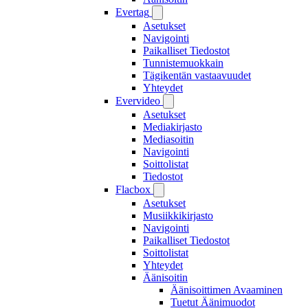
Evertag
Asetukset
Navigointi
Paikalliset Tiedostot
Tunnistemuokkain
Tägikentän vastaavuudet
Yhteydet
Evervideo
Asetukset
Mediakirjasto
Mediasoitin
Navigointi
Soittolistat
Tiedostot
Flacbox
Asetukset
Musiikkikirjasto
Navigointi
Paikalliset Tiedostot
Soittolistat
Yhteydet
Äänisoitin
Äänisoittimen Avaaminen
Tuetut Äänimuodot