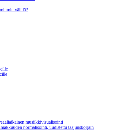
miumin välillä?
cille
cille
aaliaikainen musiikkivisualisointi
oimakkuuden normalisointi, uudistettu taajuuskorjain