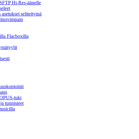
a SFTP Hi-Res-äänelle
oeleet
asetukset selitettyinä
oitusvimpain
lla Flacboxilla
ymätyylit
sesti
uuskopiointi
saus
, OPUS-tuki
ja tunnisteet
usicilla