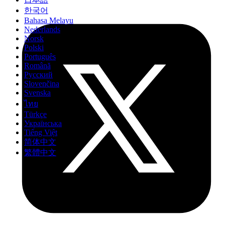
한국어
Bahasa Melayu
Nederlands
Norsk
Polski
Português
Română
Русский
Slovenčina
Svenska
ไทย
Türkçe
Українська
Tiếng Việt
简体中文
繁體中文