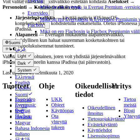
Evertag
Voit valita, miten kontekstivalikko esitetään kohdasta
Asetukset →
Mikä on ero Evertag- ja Evertag Premium -versioid
Personointi → Kontekstivalikon tyyli
:
Evervideo
Järjestelmävalikko
— käyttää natiivia iOS/macOS-
Mikä on ero Evervideon ja Evervideo Premiumin vä
kontekstivalikkoa kohdistetulla esikatselulla. Oletus iPhonessa j
Flacbox
iPadissa.
Mikä on ero Flacboxin ja Flacbox Premiumin välil
Alapaneeli
— Evertagin mukautettu alapaneelivalikko,
hyödyllinen kun haluat suuremman kosketuskohteen tai
Suomi
helppolukuisemmat tunnisteet.
عربي
Català
Light
Valinta on laitekohtainen, joten voit yhdistää järjestelmävalikot
Čeština
iPhonessa alapaneelin kanssa iPadissa (tai päinvastoin).
Dark
Dansk
System
Deutsch
Last updated on
helmikuuta 1, 2020
Ελληνικά
English
Tuotteet
Ohje
Oikeudelliset
Yritys
Español
tiedot
Suomi
Evervideo
UKK
Tietoa
Français
Evermusic
Ohjeet
meistä
עברית
Oikeudellinen
Evertag
Käyttöopas
Blogi
हिन्दी
ilmoitus
Flacbox
Ota
Yhteyst
Hrvatski
Tietosuojakäytäntö
yhteyttä
Magyar
Evästekäytäntö
tukeen
Bahasa Indonesia
Käyttöehdot
Italiano
Lisenssisopimus
日本語