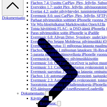
Flacbox 7.4: Uusittu CarPlay, Plex, Jellyfin, Subs
Evervideo 1.7: uudet Plex, Jellyfin, pilvisuoratoisto
Evertag 4.2: uudet pilviyhteydet, tunnistemerkintäed
Evermusic 8.6: uusi CarPlay, Plex, Jellyfin, SFTP 
Dokumentaatio
Parhaat pilvimusiikin soittimet iPhonelle vuonna 
Vie Wix-blogijulkaisut Markdowniksi OpenAI:lla
Toista häviötöntä FLAC- ja DSD-ääntä iPhonella j
Paras pilvimusiikin soitin iPhonelle ja iPadille
Evermusic 6.8: Aliyun Drive, Synology, uudet käytt
Evermusic Pro Setapp Mobilessa: pilvimusiikki iOS
Evermusic saavuttaa 11 miljoonaa latausta maailma
Flacbox saavuttaa 1 miljoonan latauksen: Hi-Res-ä
5 parasta musiikkisoitinsovellusta iPhonelle vuon
Evermusicin promovideo: pilvimusiikkisoitin
Evermusic 3.6: CarPlay, VoiceOver ja paljon muut
Evermusic 3.1: Crossfade, kirjaston synkronointi 
Evermusic saavuttaa 3 miljoonaa latausta: ominais
Flacbox 1.6: automaattinen synkronointi, taajuusk
Evermusic 2.3: Automaattinen synkronointi, toistosij
Suoratoista musiikkia pilvitallennuksesta iPhonell
iOS-äänisuoratoisto AVAssetResourceLoaderilla
Dokumentaatio
Käyttöopas
Evermusic