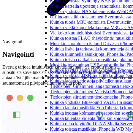
Kuinka yhdistää Synology NAS ja kuunnella 
Kuinka katsella upotettuja sanoituksia, komm
Kuinka yhdistää NAS-tallennustila WebDAV:n
Offline-musiikin toistaminen Evermusicissa ja
Kuinka tuoda M3U-soittolista Evermusiciin 
Kuinka viedä kappalekokoelma M3U-, CSV-
Vie koko kuunteluhistoriasi Evermusicista ja
Kuinka toistaa FLAC (häviötöntä) musiikkia
Navigointi
Musiikin suoratoisto iCloud Drivesta iPhonel
Kuinka lisätä ja tarkastella kommentteja ään
Navigointi
Kuinka kuunnella äänikirjoja iPhonella, iPad
Kuinka toistaa paikallista musiikkia, joka on 
Musiikin toistaminen USB-muistitikulta iPh
Evertag tarjoaa intuitiivisen käyttöliittymän. Se erottuu monista
Kuinka käyttää äänitaajuuskorjainta iPhoness
suosituista sovelluksista sisäänrakennetulla tiedostonhallinnallaan, jok
Kuinka yhdistää USB-muistitikku iPhoneen ja 
antaa käyttäjille mahdollisuuden muokata äänitiedostoja ja siirtää niitä
Kuinka ladata tiedostoja pilvitallennustilaa
saumattomasti pilvipalveluun ja sieltä pois.
Tiedostojen siirtäminen langattomasti tieto
Tiedostojen siirtäminen Macista iPhoneen tai
Tiedostojen siirtäminen tietokoneelta iPhon
Kuinka yhdistää Bluesound VAULTin sisäinen
Kuinka ladata musiikkia YouTubesta ja kuunn
Kuinka irrottaa kolmannen osapuolen sovellu
Kuinka tallentaa videota musiikin soidessa i
Kuinka ottaa käyttöön DLNA Media Server W
Kuinka toistaa musiikkia iPhonella WD M