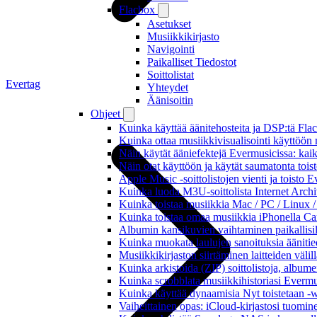
Flacbox
Asetukset
Musiikkikirjasto
Navigointi
Paikalliset Tiedostot
Soittolistat
Evertag
Yhteydet
Äänisoitin
Ohjeet
Kuinka käyttää äänitehosteita ja DSP:tä Fla
Kuinka ottaa musiikkivisualisointi käyttöön m
Näin käytät ääniefektejä Evermusicissa: kai
Näin otat käyttöön ja käytät saumatonta tois
Apple Music -soittolistojen vienti ja toisto 
Kuinka luoda M3U-soittolista Internet Archi
Kuinka toistaa musiikkia Mac / PC / Linux 
Kuinka toistaa omaa musiikkia iPhonella Ca
Albumin kansikuvien vaihtaminen paikallisille
Kuinka muokata laulujen sanoituksia äänitie
Musiikkikirjaston siirtäminen laitteiden väli
Kuinka arkistoida (ZIP) soittolistoja, albumei
Kuinka scrobblata musiikkihistoriasi Evermus
Kuinka käyttää dynaamisia Nyt toistetaan -w
Vaiheittainen opas: iCloud-kirjastosi tuomi