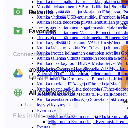
Kuinka toistaa paikallista musiikkia, joka on tallenn
Musiikin toistaminen USB-muistitikulta iPhonella
Kuinka käyttää äänitaajuuskorjainta iPhonessa, iPa
Kuinka yhdistää USB-muistitikku iPhoneen ja kuunnel
Kuinka ladata tiedostoja pilvitallennustilaan ja yh
Tiedostojen siirtäminen langattomasti tietokoneel
Tiedostojen siirtäminen Macista iPhoneen tai iPadi
Tiedostojen siirtäminen tietokoneelta iPhoneen SM
Kuinka yhdistää Bluesound VAULTin sisäinen tallen
Kuinka ladata musiikkia YouTubesta ja kuunnella o
Kuinka irrottaa kolmannen osapuolen sovellus Googl
Kuinka tallentaa videota musiikin soidessa iPhonel
Kuinka ottaa käyttöön DLNA Media Server Windows
Kuinka toistaa musiikkia iPhonella WD My Clou
Miten siirtää musiikkitiedostoja tietokoneelta iPh
Toista musiikkia Dropboxista iPhonellasi offline-ti
Kuinka muokata ID3-tageja iPhonella ja Macilla
Kuinka toistaa paikallisia tiedostoja (iTunes-tiedos
Suoratoista musiikkia Macista tai PC:stä iPhonee
Kuinka asentaa sovellus App Storesta tai aktivoida
Usein kysytyt kysymykset
Evermusic
Mikä on ero Evermusicin ja Flacboxin välill
Mikä on ero Evermusic ja Evermusic Premiu
Evertag