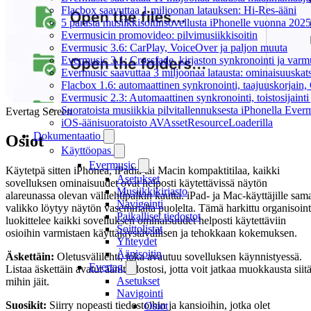
Flacbox saavuttaa 1 miljoonan latauksen: Hi-Res-ääni
5 parasta musiikkisoitinsovellusta iPhonelle vuonna 2025
Evermusicin promovideo: pilvimusiikkisoitin
Evermusic 3.6: CarPlay, VoiceOver ja paljon muuta
Evermusic 3.1: Crossfade, kirjaston synkronointi ja varm
Evermusic saavuttaa 3 miljoonaa latausta: ominaisuuskat
Flacbox 1.6: automaattinen synkronointi, taajuuskorjain
Evermusic 2.3: Automaattinen synkronointi, toistosijainti 
Suoratoista musiikkia pilvitallennuksesta iPhonella Everm
Evertag Screen
iOS-äänisuoratoisto AVAssetResourceLoaderilla
Dokumentaatio
Osiot
Käyttöopas
Evermusic
Käytetpä sitten iPhonea, iPadia tai Macin kompaktitilaa, kaikki
Asetukset
sovelluksen ominaisuudet ovat helposti käytettävissä näytön
Musiikkikirjasto
alareunassa olevan välilehtipalkin kautta. iPad- ja Mac-käyttäjille sam
Navigointi
valikko löytyy näytön vasemmalta puolelta. Tämä harkittu organisoint
Paikalliset tiedostot
luokittelee kaikki sovelluksen ominaisuudet helposti käytettäviin
Soittolistat
osioihin varmistaen käyttäjäystävällisen ja tehokkaan kokemuksen.
Yhteydet
Äänisoitin
Äskettäin:
Oletusvälilehti, joka avautuu sovelluksen käynnistyessä.
Evertag
Listaa äskettäin avatut äänitiedostosi, jotta voit jatkaa muokkausta siitä
Asetukset
mihin jäit.
Navigointi
Suosikit:
Siirry nopeasti tiedostoihin ja kansioihin, jotka olet
Osiot