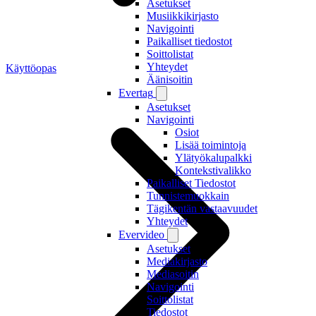
Asetukset
Musiikkikirjasto
Navigointi
Paikalliset tiedostot
Soittolistat
Yhteydet
Käyttöopas
Äänisoitin
Evertag
Asetukset
Navigointi
Osiot
Lisää toimintoja
Ylätyökalupalkki
Kontekstivalikko
Paikalliset Tiedostot
Tunnistemuokkain
Tägikentän vastaavuudet
Yhteydet
Evervideo
Asetukset
Mediakirjasto
Mediasoitin
Navigointi
Soittolistat
Tiedostot