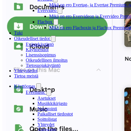
Mikä on ero Evertag- ja Evertag Premium -ve
Evervideo
Mikä on ero Evervideon ja Evervideo Premiu
Flacbox
Mikä on ero Flacboxin ja Flacbox Premiumin
Tuki
Oikeudelliset tiedot
Evästekäytäntö
Käyttöehdot
Lisenssisopimus
Oikeudellinen ilmoitus
Tietosuojakäytäntö
Yhteystiedot
Tietoa meistä
Käyttöopas
Evermusic
Asetukset
Musiikkikirjasto
Navigointi
Paikalliset tiedostot
Soittolistat
Yhteydet
Äänisoitin