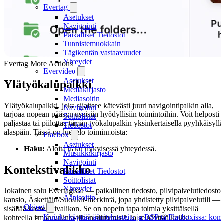
Evertag
Asetukset
Navigointi
Paikalliset Tiedostot
Tunnistemuokkain
Tägikentän vastaavuudet
Yhteydet
Evertag More Actions
Evervideo
Asetukset
Ylätyökalupalkki
Mediakirjasto
Mediasoitin
Ylätyökalupalkki, joka sijaitsee kätevästi juuri navigointipalkin alla,
Navigointi
tarjoaa nopean pääsyn useisiin hyödyllisiin toimintoihin. Voit helposti
Soittolistat
paljastaa tai piilottaa tämän työkalupalkin yksinkertaisella pyyhkäisyll
Tiedostot
alaspäin. Tässä on luettelo toiminnoista:
Flacbox
Asetukset
Haku:
Aloita haku nykyisessä yhteydessä.
Musiikkikirjasto
Navigointi
Kontekstivalikko
Paikalliset Tiedostot
Soittolistat
Yhteydet
Jokainen solu Evertagissa — paikallinen tiedosto, pilvipalvelutiedosto
Äänisoitin
kansio, Äskettäin/Suosikit-merkintä, jopa yhdistetty pilvipalvelutili —
Ohjeet
sisältää kontekstivalikon. Se on nopein tapa toimia yksittäisellä
Kuinka käyttää äänitehosteita ja DSP:tä Flacboxissa: kom
kohteella ilman valinta-tilaan siirtymistä, ja se näyttää kaikki