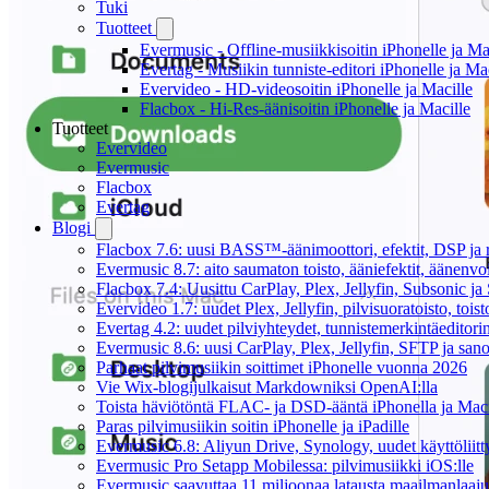
Tuki
Tuotteet
Evermusic - Offline-musiikkisoitin iPhonelle ja Ma
Evertag - Musiikin tunniste-editori iPhonelle ja Ma
Evervideo - HD-videosoitin iPhonelle ja Macille
Flacbox - Hi-Res-äänisoitin iPhonelle ja Macille
Tuotteet
Evervideo
Evermusic
Flacbox
Evertag
Blogi
Flacbox 7.6: uusi BASS™-äänimoottori, efektit, DSP ja re
Evermusic 8.7: aito saumaton toisto, ääniefektit, äänenv
Flacbox 7.4: Uusittu CarPlay, Plex, Jellyfin, Subsonic j
Evervideo 1.7: uudet Plex, Jellyfin, pilvisuoratoisto, toist
Evertag 4.2: uudet pilviyhteydet, tunnistemerkintäeditorin 
Evermusic 8.6: uusi CarPlay, Plex, Jellyfin, SFTP ja san
Parhaat pilvimusiikin soittimet iPhonelle vuonna 2026
Vie Wix-blogijulkaisut Markdowniksi OpenAI:lla
Toista häviötöntä FLAC- ja DSD-ääntä iPhonella ja Maci
Paras pilvimusiikin soitin iPhonelle ja iPadille
Evermusic 6.8: Aliyun Drive, Synology, uudet käyttöliitt
Evermusic Pro Setapp Mobilessa: pilvimusiikki iOS:lle
Evermusic saavuttaa 11 miljoonaa latausta maailmanlaajui