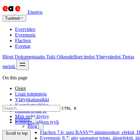
Etusivu
Tuotteet
Evervideo
Evermusic
Flacbox
Evertag
Blogi
Dokumentaatio
Tuki
Oikeudelliset tiedot
Yhteystiedot
Tietoa
meistä
On this page
Osiot
Lisää toimintoja
Ylätyökalupalkki
Kontekstivalikko
CTRL K
Kuinka avata se
Mitä sieltä löytyy
Etusivu
Kontekstivalikon tyyli
Blog
Flacbox 7.6: uusi BASS™-äänimoottori, efektit, DS
Scroll to top
Evermusic 8.7: aito saumaton toisto, ääniefektit, 