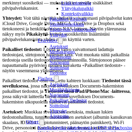
merkinnyt suosikeiksi — mukaan lukien syvälle sisäkkäiset
Lisää toimintoja
pilvipalvelukansiot.
Ylätyökalupalkki
Kontekstivalikko
Yhteydet:
Voit tältä näytöltä yhdistää vaivattomasti pilvipalvelut kute
Paikalliset Tiedostot
iCloud Drive, Google Drive, MEGA, OneDrive ja Dropbox sekä
Tunnistemuokkain
tietokoneesi ja henkilökohtaisen NAS-laitteen. Näytön yläreunassa
Tägikentän vastaavuudet
näkyy myös
Pikakäyttö
-luettelo suosikkeihin lisäämistäsi
Yhteydet
pilvipalvelukansioista yhden napin käyttöä varten.
Evervideo
Asetukset
Paikalliset tiedostot:
Löydä ja valvo vaivattomasti ladattuja
Mediakirjasto
tiedostojasi, siirtojonon hallinnan kera. Voit muokata näitä paikallisia
Mediasoitin
tiedostoja useilla tiedostonhallintatoiminnoilla. Siirtojonoon pääsee
Navigointi
napauttamalla pyörivien nuolien kuvaketta «Paikalliset tiedostot» -
Soittolistat
näytön vasemmassa yläkulmassa.
Tiedostot
Flacbox
Paikalliset tiedostot -osio on jaettu kahteen luokkaan:
Tiedostot tässä
Asetukset
sovelluksessa
, jossa näkyvät sovelluksen Documents-hakemiston
Musiikkikirjasto
paikalliset tiedostot, ja
Tiedostot tässä iPad/iPhone/Mac -laitteessa
,
Navigointi
jossa näkyvät laitteella olevat mutta sovelluksen Documents-
Paikalliset Tiedostot
hakemiston ulkopuolella sijaitsevat paikalliset tiedostot.
Soittolistat
Yhteydet
Asetukset:
Muokkaa sovelluksen asetuksia, mukaan lukien
Äänisoitin
tiedostonhallinta, tunnistemuokkaimen asetukset (albumin kansikuvan
Ohjeet
skaalaus, ID3v2.4 / kopiotunnisteet, päänaytön painikkeet), Wi-Fi
Drive, personointi (sovelluksen kuvake, teema, luettelon tiheys,
Kuinka käyttää äänitehosteita ja DSP:tä Flacboxiss