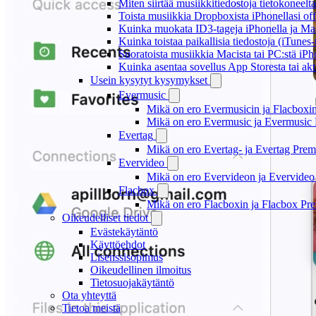
Miten siirtää musiikkitiedostoja tietokonee
Toista musiikkia Dropboxista iPhonellasi offl
Kuinka muokata ID3-tageja iPhonella ja Mac
Kuinka toistaa paikallisia tiedostoja (iTunes
Suoratoista musiikkia Macista tai PC:stä i
Kuinka asentaa sovellus App Storesta tai akt
Usein kysytyt kysymykset
Evermusic
Mikä on ero Evermusicin ja Flacboxin 
Mikä on ero Evermusic ja Evermusic 
Evertag
Mikä on ero Evertag- ja Evertag Premi
Evervideo
Mikä on ero Evervideon ja Evervideo 
Flacbox
Mikä on ero Flacboxin ja Flacbox Pre
Oikeudelliset tiedot
Evästekäytäntö
Käyttöehdot
Lisenssisopimus
Oikeudellinen ilmoitus
Tietosuojakäytäntö
Ota yhteyttä
Tietoa meistä