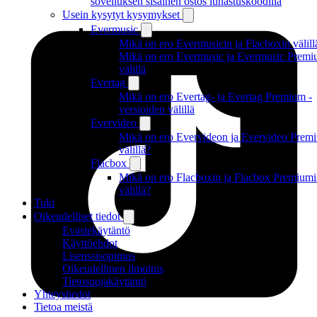
sovelluksen sisäinen ostos lunastuskoodilla
Usein kysytyt kysymykset
Evermusic
Mikä on ero Evermusicin ja Flacboxin välill
Mikä on ero Evermusic ja Evermusic Premi
välillä
Evertag
Mikä on ero Evertag- ja Evertag Premium -
versioiden välillä
Evervideo
Mikä on ero Evervideon ja Evervideo Prem
välillä?
Flacbox
Mikä on ero Flacboxin ja Flacbox Premium
välillä?
Tuki
Oikeudelliset tiedot
Evästekäytäntö
Käyttöehdot
Lisenssisopimus
Oikeudellinen ilmoitus
Tietosuojakäytäntö
Yhteystiedot
Tietoa meistä