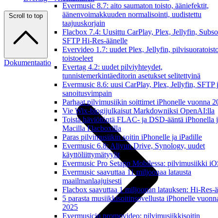
Evermusic 8.7: aito saumaton toisto, ääniefektit,
äänenvoimakkuuden normalisointi, uudistettu
Scroll to top
taajuuskorjain
Flacbox 7.4: Uusittu CarPlay, Plex, Jellyfin, Subso
SFTP Hi-Res-äänelle
Evervideo 1.7: uudet Plex, Jellyfin, pilvisuoratoisto
toistoeleet
Dokumentaatio
Evertag 4.2: uudet pilviyhteydet,
tunnistemerkintäeditorin asetukset selitettyinä
Evermusic 8.6: uusi CarPlay, Plex, Jellyfin, SFTP 
sanoitusvimpain
Parhaat pilvimusiikin soittimet iPhonelle vuonna 
Vie Wix-blogijulkaisut Markdowniksi OpenAI:lla
Toista häviötöntä FLAC- ja DSD-ääntä iPhonella 
Macilla Flacboxilla
Paras pilvimusiikin soitin iPhonelle ja iPadille
Evermusic 6.8: Aliyun Drive, Synology, uudet
käyttöliittymätyylit
Evermusic Pro Setapp Mobilessa: pilvimusiikki iOS
Evermusic saavuttaa 11 miljoonaa latausta
maailmanlaajuisesti
Flacbox saavuttaa 1 miljoonan latauksen: Hi-Res-ä
5 parasta musiikkisoitinsovellusta iPhonelle vuonn
2025
Evermusicin promovideo: pilvimusiikkisoitin