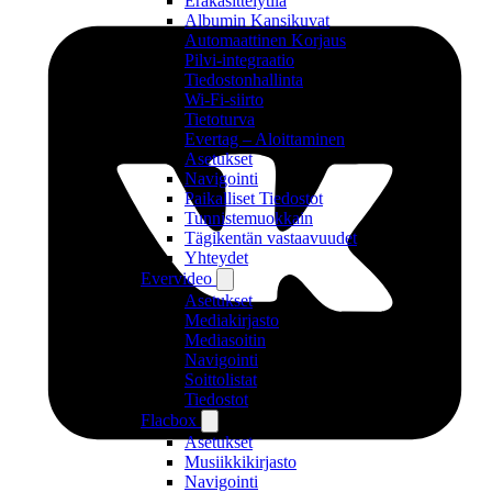
Eräkäsittelytila
Albumin Kansikuvat
Automaattinen Korjaus
Pilvi-integraatio
Tiedostonhallinta
Wi-Fi-siirto
Tietoturva
Evertag – Aloittaminen
Asetukset
Navigointi
Paikalliset Tiedostot
Tunnistemuokkain
Tägikentän vastaavuudet
Yhteydet
Evervideo
Asetukset
Mediakirjasto
Mediasoitin
Navigointi
Soittolistat
Tiedostot
Flacbox
Asetukset
Musiikkikirjasto
Navigointi