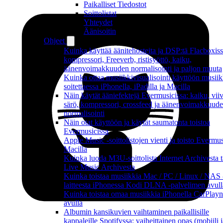
Paikalliset Tiedostot
Soittolistat
Yhteydet
Äänisoitin
Ohjeet
Kuinka käyttää äänitehosteita ja DSP:tä Flacboxiss
kompressori, Freeverb, ristisyöttö, kaiku,
äänenvoimakkuuden normalisointi ja paljon muuta
Kuinka ottaa musiikkivisualisointi käyttöön musiik
soitettaessa iPhonella, iPadilla ja Macilla
Näin käytät ääniefektejä Evermusicissa: kaiku, viiv
särö, kompressori, crossfeed ja äänenvoimakkuud
normalisointi
Näin otat käyttöön ja käytät saumatonta toistoa
Evermusicissa
Apple Music -soittolistojen vienti ja toisto Evermus
Macilla
Kuinka luoda M3U-soittolista Internet Archivesta t
Live Music Archivesta
Kuinka toistaa musiikkia Mac / PC / Linux / NAS 
laitteesta iPhonessa Kodi DLNA -palvelimen avull
Kuinka toistaa omaa musiikkia iPhonella CarPlayn
avulla
Albumin kansikuvien vaihtaminen paikallisille
kappaleille Spotifyssa: vaiheittainen opas (mobiili j