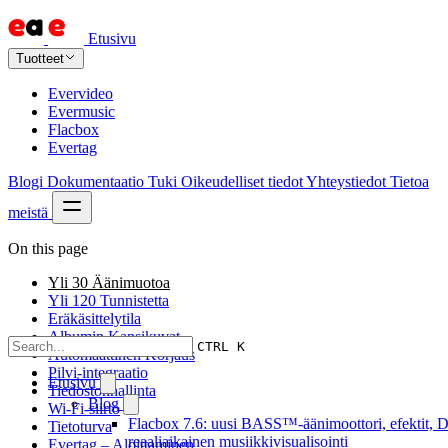
Etusivu
Tuotteet
Evervideo
Evermusic
Flacbox
Evertag
Blogi
Dokumentaatio
Tuki
Oikeudelliset tiedot
Yhteystiedot
Tietoa
meistä
On this page
Yli 30 Äänimuotoa
Yli 120 Tunnistetta
Eräkäsittelytila
Albumin Kansikuvat
CTRL K
Automaattinen Korjaus
Pilvi-integraatio
Etusivu
Tiedostonhallinta
Blog
Wi-Fi-siirto
Flacbox 7.6: uusi BASS™-äänimoottori, efektit, D
Tietoturva
reaaliaikainen musiikkivisualisointi
Evertag – Aloittaminen