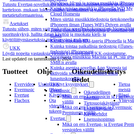
Windows 10:ssä ja toistaa musiikkia iPhone
Tutustu Evertag-sovelluksen tukemien äänitunnistekenttien täydellise
Kuinka toistaa musiikkia iPhonella WD My
luetteloon, mukaan lukien sisäiset kenttänimet ja vastaavuudet eri
Cloud Homesta
metatietaformaateissa.
Miten siirtää musiikkitiedostoja tietokoneelta
Asetukset
iPhoneen ilman iTunes WiFi-Driven avulla
Tutustu siihen, miten voit mukauttaa sovelluskokemustasi, hienosäätä
Toista musiikkia Dropboxista iPhonellasi off
suorituskykyä, hallita datan käyttöä ja muokata kieli- ja
tilassa
käyttöliittymäasetuksia mieltymystesi mukaan.
Kuinka muokata ID3-tageja iPhonella ja Mac
Kuinka toistaa paikallisia tiedostoja (iTunes-
UKK
tiedostoja) iPhonessani
Löydä nopeita vastauksia yleisiin kysymyksiin UKK-osiostamme.
Suoratoista musiikkia Macista tai PC:stä iP
Last updated on
tammikuuta 1, 2020
SMB:n avulla
Kuinka asentaa sovellus App Storesta tai
Tuotteet
Ohje
Oikeudelliset
Yritys
aktivoida sovelluksen sisäinen ostos
tiedot
lunastuskoodilla
Evervideo
UKK
Tietoa
Usein kysytyt kysymykset
Evermusic
Ohjeet
meistä
Evermusic
Oikeudellinen
Evertag
Käyttöopas
Blogi
Mikä on ero Evermusicin ja Flacboxi
ilmoitus
Flacbox
Ota
Yhteyst
välillä
Tietosuojakäytäntö
yhteyttä
Mikä on ero Evermusic ja Evermusic
Evästekäytäntö
tukeen
Premiumin välillä
Käyttöehdot
Evertag
Lisenssisopimus
Mikä on ero Evertag- ja Evertag Prem
versioiden välillä