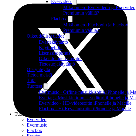
Evervideo
Mikä on ero Evervideon ja Evervideo
Premiumin välillä?
Flacbox
Mikä on ero Flacboxin ja Flacbox
Premiumin välillä?
Oikeudelliset tiedot
Evästekäytäntö
Käyttöehdot
Lisenssisopimus
Oikeudellinen ilmoitus
Tietosuojakäytäntö
Ota yhteyttä
Tietoa meistä
Tuki
Tuotteet
Evermusic - Offline-musiikkisoitin iPhonelle ja Ma
Evertag - Musiikin tunniste-editori iPhonelle ja Ma
Evervideo - HD-videosoitin iPhonelle ja Macille
Flacbox - Hi-Res-äänisoitin iPhonelle ja Macille
Tuotteet
Evervideo
Evermusic
Flacbox
Evertag