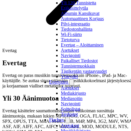
Yli 120 Tunnistetta
Eräkäsittelytila
Albumin Kansikuvat
Automaattinen Korjaus
Pilvi-integraatio
Tiedostonhallinta
Wi-Fi-siirto
Tietoturva
Evertag – Aloittaminen
Asetukset
Evertag
Navigointi
Paikalliset Tiedostot
Evertag
Tunnistemuokkain
Tägikentän vastaavuudet
Evertag on paras musiikin tunnistemuokkain iPhone-, iPad- ja Mac-
Yhteydet
käyttäjille. Se auttaa sinua pitämään musiikkikokoelmasi järjestyksess
Evervideo
ja korjaamaan vialliset metatiedot nopeasti.
Asetukset
Mediakirjasto
Yli 30 Äänimuotoa
Mediasoitin
Navigointi
Soittolistat
Evertag käsittelee saumattomasti laajan valikoiman suosittuja
Tiedostot
äänimuotoja, mukaan lukien MP3, OGG, OGA, FLAC, MPC, WV,
Flacbox
SPX, OPUS, TTA, M4A, M4R, M4B, M4P, MP4, 3G2, M4V, WMA
Asetukset
ASF, AIF, AIFF, AFC, AIFC, WAV, APE, MOD, MODULE, NTS,
Musiikkikirjasto