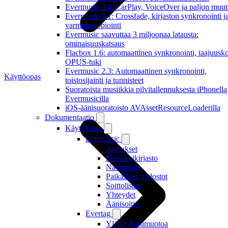
Evermusic 3.6: CarPlay, VoiceOver ja paljon muut
Evermusic 3.1: Crossfade, kirjaston synkronointi j
varmuuskopiointi
Evermusic saavuttaa 3 miljoonaa latausta:
ominaisuuskatsaus
Flacbox 1.6: automaattinen synkronointi, taajuusko
OPUS-tuki
Evermusic 2.3: Automaattinen synkronointi,
Käyttöopas
toistosijainti ja tunnisteet
Suoratoista musiikkia pilvitallennuksesta iPhonella
Evermusicilla
iOS-äänisuoratoisto AVAssetResourceLoaderilla
Dokumentaatio
Käyttöopas
Evermusic
Asetukset
Musiikkikirjasto
Navigointi
Paikalliset tiedostot
Soittolistat
Yhteydet
Äänisoitin
Evertag
Yli 30 Äänimuotoa