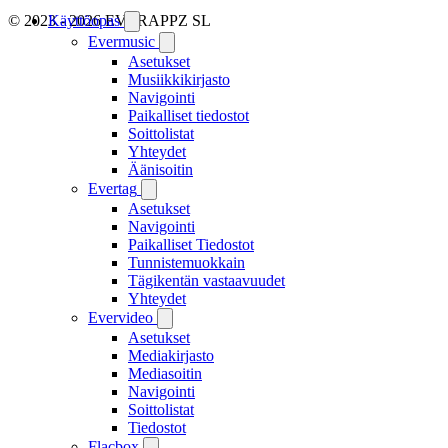
© 2023 - 2026 EVERAPPZ SL
Käyttöopas
Evermusic
Asetukset
Musiikkikirjasto
Navigointi
Paikalliset tiedostot
Soittolistat
Yhteydet
Äänisoitin
Evertag
Asetukset
Navigointi
Paikalliset Tiedostot
Tunnistemuokkain
Tägikentän vastaavuudet
Yhteydet
Evervideo
Asetukset
Mediakirjasto
Mediasoitin
Navigointi
Soittolistat
Tiedostot
Flacbox