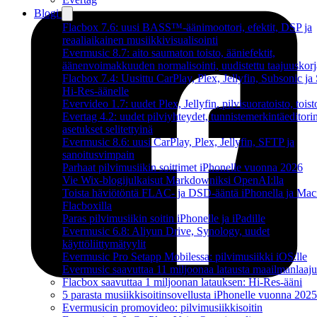
Blogi
Flacbox 7.6: uusi BASS™-äänimoottori, efektit, DSP ja
reaaliaikainen musiikkivisualisointi
Evermusic 8.7: aito saumaton toisto, ääniefektit,
äänenvoimakkuuden normalisointi, uudistettu taajuuskorj
Flacbox 7.4: Uusittu CarPlay, Plex, Jellyfin, Subsonic j
Hi-Res-äänelle
Evervideo 1.7: uudet Plex, Jellyfin, pilvisuoratoisto, toist
Evertag 4.2: uudet pilviyhteydet, tunnistemerkintäeditori
asetukset selitettyinä
Evermusic 8.6: uusi CarPlay, Plex, Jellyfin, SFTP ja
sanoitusvimpain
Parhaat pilvimusiikin soittimet iPhonelle vuonna 2026
Vie Wix-blogijulkaisut Markdowniksi OpenAI:lla
Toista häviötöntä FLAC- ja DSD-ääntä iPhonella ja Maci
Flacboxilla
Paras pilvimusiikin soitin iPhonelle ja iPadille
Evermusic 6.8: Aliyun Drive, Synology, uudet
käyttöliittymätyylit
Evermusic Pro Setapp Mobilessa: pilvimusiikki iOS:lle
Evermusic saavuttaa 11 miljoonaa latausta maailmanlaajui
Flacbox saavuttaa 1 miljoonan latauksen: Hi-Res-ääni
5 parasta musiikkisoitinsovellusta iPhonelle vuonna 2025
Evermusicin promovideo: pilvimusiikkisoitin