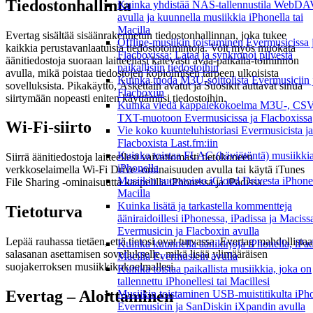
Tiedostonhallinta
Kuinka yhdistää NAS-tallennustila WebDA
avulla ja kuunnella musiikkia iPhonella tai
Macilla
Evertag sisältää sisäänrakennetun tiedostonhallinnan, joka tukee
Offline-musiikin toistaminen Evermusicissa 
kaikkia perustavanlaatuisia tiedostotoimintoja. Voit myös muokata
Flacboxissa: Lataa ja synkronoi pilvestä
äänitiedostoja suoraan laitteellasi kätevästi avaa-paikalla-toiminnon
paikallisiin tiedostoihin
avulla, mikä poistaa tiedostojen kopioimisen tarpeen ulkoisista
Kuinka tuoda M3U-soittolista Evermusiciin 
sovelluksista. Pikakäyttö, Äskettäin avatut ja Suosikit auttavat sinua
Flacboxiin
siirtymään nopeasti eniten käyttämiisi tiedostoihin.
Kuinka viedä kappalekokoelma M3U-, CSV
TXT-muotoon Evermusicissa ja Flacboxissa
Wi-Fi-siirto
Vie koko kuunteluhistoriasi Evermusicista ja
Flacboxista Last.fm:iin
Kuinka toistaa FLAC (häviötöntä) musiikki
Siirrä äänitiedostoja laitteellesi vaivattomasti tietokoneen
iPhonella
verkkoselaimella Wi-Fi Drive -ominaisuuden avulla tai käytä iTunes
Musiikin suoratoisto iCloud Drivesta iPhonel
File Sharing -ominaisuutta kaapelilla iPhonessa ja iPadissa.
Macilla
Kuinka lisätä ja tarkastella kommentteja
Tietoturva
ääniraidoillesi iPhonessa, iPadissa ja Maciss
Evermusicin ja Flacboxin avulla
Lepää rauhassa tietäen, että tietosi ovat turvassa. Evertag mahdollistaa
Kuinka kuunnella äänikirjoja iPhonella, iPadi
salasanan asettamisen sovellukselle, mikä lisää ylimääräisen
Macilla Evermusicin avulla
suojakerroksen musiikkikokoelmallesi.
Kuinka toistaa paikallista musiikkia, joka on
tallennettu iPhonellesi tai Macillesi
Evertag – Aloittaminen
Musiikin toistaminen USB-muistitikulta iPh
Evermusicin ja SanDiskin iXpandin avulla