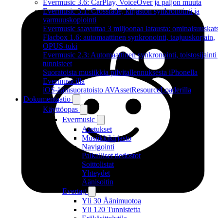
Evermusic 3.6: CarPlay, VoiceOver ja paljon muuta
Evermusic 3.1: Crossfade, kirjaston synkronointi ja
varmuuskopiointi
Evermusic saavuttaa 3 miljoonaa latausta: ominaisuuskat
Flacbox 1.6: automaattinen synkronointi, taajuuskorjain,
OPUS-tuki
Evermusic 2.3: Automaattinen synkronointi, toistosijainti 
tunnisteet
Suoratoista musiikkia pilvitallennuksesta iPhonella
Evermusicilla
iOS-äänisuoratoisto AVAssetResourceLoaderilla
Dokumentaatio
Käyttöopas
Evermusic
Asetukset
Musiikkikirjasto
Navigointi
Paikalliset tiedostot
Soittolistat
Yhteydet
Äänisoitin
Evertag
Yli 30 Äänimuotoa
Yli 120 Tunnistetta