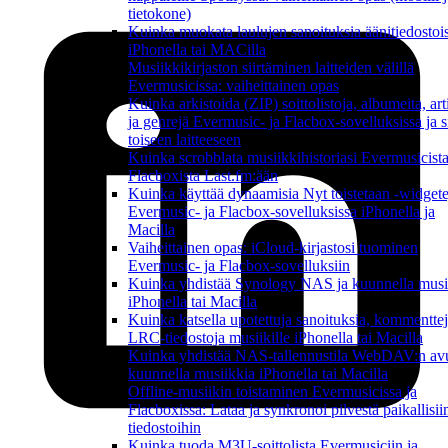
tietokone)
Kuinka muokata laulujen sanoituksia äänitiedostoi
iPhonella tai MACilla
Musiikkikirjaston siirtäminen laitteiden välillä
Evermusicissa: vaiheittainen opas
Kuinka arkistoida (ZIP) soittolistoja, albumeita, art
ja genrejä Evermusic- ja Flacbox-sovelluksissa ja si
toiseen laitteeseen
Kuinka scrobblata musiikkihistoriasi Evermusicista
Flacboxista Last.fm:ään
Kuinka käyttää dynaamisia Nyt toistetaan -widgete
Evermusic- ja Flacbox-sovelluksissa iPhonella ja
Macilla
Vaiheittainen opas: iCloud-kirjastosi tuominen
Evermusic- ja Flacbox-sovelluksiin
Kuinka yhdistää Synology NAS ja kuunnella musi
iPhonella tai Macilla
Kuinka katsella upotettuja sanoituksia, kommenttej
LRC-tiedostoja musiikille iPhonella tai Macilla
Kuinka yhdistää NAS-tallennustila WebDAV:n avu
kuunnella musiikkia iPhonella tai Macilla
Offline-musiikin toistaminen Evermusicissa ja
Flacboxissa: Lataa ja synkronoi pilvestä paikallisii
tiedostoihin
Kuinka tuoda M3U-soittolista Evermusiciin ja