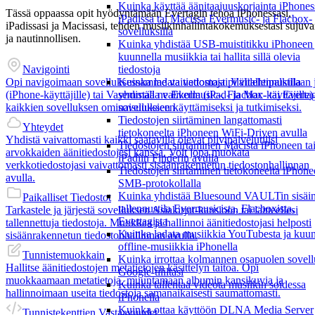
Kuinka käyttää äänitaajuuskorjainta iPhones
Tässä oppaassa opit hyödyntämään Evertagin tehoa iPhonessasi,
iPadissa tai Macissa Evermusic- ja Flacbox-
iPadissasi ja Macissasi, tehden musiikinhallintakokemuksestasi sujuv
sovelluksilla
ja nautinnollisen.
Kuinka yhdistää USB-muistitikku iPhoneen 
kuunnella musiikkia tai hallita sillä olevia
Navigointi
tiedostoja
Opi navigoimaan sovelluksessamme vaivattomasti Välilehtipalkilla
Kuinka ladata tiedostoja pilvitallennustilaan 
(iPhone-käyttäjille) tai Vasemmalla valikolla (iPad- ja Mac-käyttäjille)
yhdistää ne Evermusic-, Flacbox- tai Everta
kaikkien sovelluksen ominaisuuksien käyttämiseksi ja tutkimiseksi.
sovellukseen
Tiedostojen siirtäminen langattomasti
Yhteydet
tietokoneelta iPhoneen WiFi-Driven avulla
Yhdistä vaivattomasti kaikki saatavilla olevat pilvipalvelutilisi
Tiedostojen siirtäminen Macista iPhoneen ta
arvokkaiden äänitiedostojesi kanssa. Voit jopa muokata
iPadiin Finderin avulla
verkkotiedostojasi vaivattomasti sisäänrakennetun tiedostonhallinnan
Tiedostojen siirtäminen tietokoneelta iPhon
avulla.
SMB-protokollalla
Kuinka yhdistää Bluesound VAULTin sisäi
Paikalliset Tiedostot
tallennustila Evermusicista, Flacboxista,
Tarkastele ja järjestä sovelluksen Asiakirjat-kansioon tai laitteellesi
Evertagista
tallennettuja tiedostoja. Muokkaa ja hallinnoi äänitiedostojasi helposti
Kuinka ladata musiikkia YouTubesta ja kuun
sisäänrakennetun tiedostonhallinnan avulla.
offline-musiikkia iPhonella
Tunnistemuokkain
Kuinka irrottaa kolmannen osapuolen sovell
Hallitse äänitiedostojen metatietojen käsittelyn taitoa. Opi
Google-tililtäsi
muokkaamaan metatietoja, muuntamaan albumin kansikuvia ja
Kuinka tallentaa videota musiikin soidessa
hallinnoimaan useita tiedostoja samanaikaisesti saumattomasti.
iPhonella
Kuinka ottaa käyttöön DLNA Media Server
Tunnistekenttien Vastaavuudet