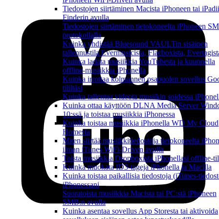
Tiedostojen siirtäminen Macista iPhoneen tai iPadi
Finderin avulla
Tiedostojen siirtäminen tietokoneelta iPhoneen S
protokollalla
Kuinka yhdistää Bluesound VAULTin sisäinen
tallennustila Evermusicista, Flacboxista, Evertagist
Kuinka ladata musiikkia YouTubesta ja kuunnella
offline-musiikkia iPhonella
Kuinka irrottaa kolmannen osapuolen sovellus Go
tililtäsi
Kuinka tallentaa videota musiikin soidessa iPhonel
Kuinka ottaa käyttöön DLNA Media Server Win
10:ssä ja toistaa musiikkia iPhonessa
Kuinka toistaa musiikkia iPhonella WD My Cloud
Homesta
Miten siirtää musiikkitiedostoja tietokoneelta iPho
ilman iTunes WiFi-Driven avulla
Toista musiikkia Dropboxista iPhonellasi offline-ti
Kuinka muokata ID3-tageja iPhonella ja Macilla
Kuinka toistaa paikallisia tiedostoja (iTunes-tiedost
iPhonessani
Suoratoista musiikkia Macista tai PC:stä iPhoneen
SMB:n avulla
Kuinka asentaa sovellus App Storesta tai aktivoida