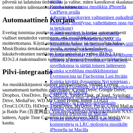
avulla
pilvestä tai ladatuista tiedostoista ja valitse, miten kansikuvat skaalata
Kuinka toistaa omaa musiikkia iPhonella
ennen niiden tallentamista äänitunnisteisiin.
CarPlayn avulla
Albumin kansikuvien vaihtaminen paikallisil
Automaattinen Korjaus
kappaleille Spotifyssa: vaiheittainen opas (m
ja tietokone)
Evertag tunnistaa puuttuvat äänitunnisteet ja korjaa automaattisesti
Kuinka muokata laulujen sanoituksia
vialliset metatiedot varmistaen, että musiikkikirjastosi pysyy
äänitiedostoissa iPhonella tai MACilla
moitteettomana. Käytä automaattista hakua tai manuaalista hakua
Musiikkikirjaston siirtäminen laitteiden välil
MusicBrainz-tietokannan avulla, normalisoi koodaukset
Evermusicissa: vaiheittainen opas
lukukelvottomien merkkien korjaamiseksi ja valitse ID3v2.3 tai
Kuinka arkistoida (ZIP) soittolistoja, albumei
ID3v2.4 maksimaalisen soittimen yhteensopivuuden varmistamiseksi.
artisteja ja genrejä Evermusic- ja Flacbox-
sovelluksissa ja siirtää toiseen laitteeseen
Pilvi-integraatio
Kuinka scrobblata musiikkihistoriasi
Evermusicista tai Flacboxista Last.fm:ään
Kuinka käyttää dynaamisia Nyt toistetaan -
Jos musiikkikirjastosi sijaitsee pilvipalvelussa, yhdistä Evertag
widgetejä Evermusic- ja Flacbox-sovelluksi
saumattomasti tuettuihin palveluihin: iCloud Drive, Google Drive,
iPhonella ja Macilla
Dropbox, OneDrive, Box, MEGA, Yandex.Disk, pCloud, Synology
Vaiheittainen opas: iCloud-kirjastosi tuomin
Drive, MediaFire, WD My Cloud Home, InfiniCLOUD
Evermusic- ja Flacbox-sovelluksiin
(TeraCLOUD), HiDrive, OpenDrive, MyDrive, Put.io, Cloud Mail.r
Kuinka yhdistää Synology NAS ja kuunnell
ja Baidu Pan (百度网盘). Voit myös yhdistää henkilökohtaisen NAS-
musiikkia iPhonella tai Macilla
laitteen, Apple Time Capsulen tai tietokoneen SMB:n ja WebDAV:n
Kuinka katsella upotettuja sanoituksia,
kautta.
kommentteja ja LRC-tiedostoja musiikille
iPhonella tai Macilla