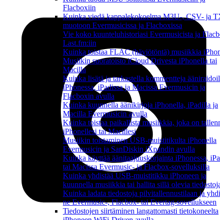
Flacboxiin
Kuinka viedä kappalekokoelma M3U-, CSV- ja 
muotoon Evermusicissa ja Flacboxissa
Vie koko kuunteluhistoriasi Evermusicista ja Flacb
Last.fm:iin
Kuinka toistaa FLAC (häviötöntä) musiikkia iPhon
Musiikin suoratoisto iCloud Drivesta iPhonella tai
Macilla
Kuinka lisätä ja tarkastella kommentteja ääniraidoil
iPhonessa, iPadissa ja Macissa Evermusicin ja
Flacboxin avulla
Kuinka kuunnella äänikirjoja iPhonella, iPadilla ja
Macilla Evermusicin avulla
Kuinka toistaa paikallista musiikkia, joka on tallen
iPhonellesi tai Macillesi
Musiikin toistaminen USB-muistitikulta iPhonella
Evermusicin ja SanDiskin iXpandin avulla
Kuinka käyttää äänitaajuuskorjainta iPhonessa, iPa
tai Macissa Evermusic- ja Flacbox-sovelluksilla
Kuinka yhdistää USB-muistitikku iPhoneen ja
kuunnella musiikkia tai hallita sillä olevia tiedostoj
Kuinka ladata tiedostoja pilvitallennustilaan ja yhd
ne Evermusic-, Flacbox- tai Evertag-sovellukseen
Tiedostojen siirtäminen langattomasti tietokoneelta
iPhoneen WiFi-Driven avulla