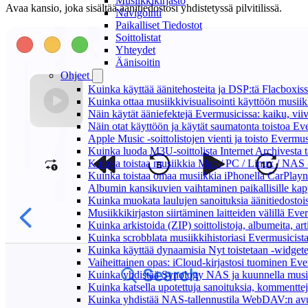
Musiikkikirjasto
Avaa kansio, joka sisältää äänitiedostosi yhdistetyssä pilvitilissä.
Navigointi
Paikalliset Tiedostot
Soittolistat
Yhteydet
Äänisoitin
Ohjeet
Kuinka käyttää äänitehosteita ja DSP:tä Flacboxiss
Kuinka ottaa musiikkivisualisointi käyttöön musiikki
Näin käytät ääniefektejä Evermusicissa: kaiku, vi
Näin otat käyttöön ja käytät saumatonta toistoa Ev
Apple Music -soittolistojen vienti ja toisto Evermu
Kuinka luoda M3U-soittolista Internet Archivesta 
Kuinka toistaa musiikkia Mac / PC / Linux / NAS 
Kuinka toistaa omaa musiikkia iPhonella CarPlayn
Albumin kansikuvien vaihtaminen paikallisille kappa
Kuinka muokata laulujen sanoituksia äänitiedostoi
Musiikkikirjaston siirtäminen laitteiden välillä Eve
Kuinka arkistoida (ZIP) soittolistoja, albumeita, art
Kuinka scrobblata musiikkihistoriasi Evermusicista
Kuinka käyttää dynaamisia Nyt toistetaan -widgete
Vaiheittainen opas: iCloud-kirjastosi tuominen Eve
Kuinka yhdistää Synology NAS ja kuunnella musiik
Kuinka katsella upotettuja sanoituksia, kommenttej
Kuinka yhdistää NAS-tallennustila WebDAV:n avull