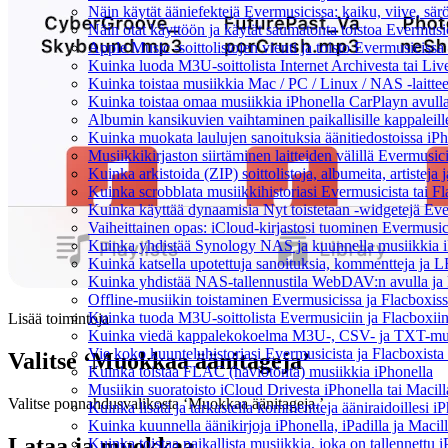
Näin käytät ääniefektejä Evermusicissa: kaiku, viive, sä
Näin otat käyttöön ja käytät saumatonta toistoa Evermusi
Apple Music -soittolistojen vienti ja toisto Evermusicissa
Kuinka luoda M3U-soittolista Internet Archivesta tai Li
Kuinka toistaa musiikkia Mac / PC / Linux / NAS -laitt
Kuinka toistaa omaa musiikkia iPhonella CarPlayn avull
Albumin kansikuvien vaihtaminen paikallisille kappaleille
Kuinka muokata laulujen sanoituksia äänitiedostoissa iP
Musiikkikirjaston siirtäminen laitteiden välillä Evermusic
Kuinka arkistoida (ZIP) soittolistoja, albumeita, artisteja 
Kuinka scrobblata musiikkihistoriasi Evermusicista tai F
Kuinka käyttää dynaamisia Nyt toistetaan -widgetejä Ever
Vaiheittainen opas: iCloud-kirjastosi tuominen Evermusic
Kuinka yhdistää Synology NAS ja kuunnella musiikkia iP
Kuinka katsella upotettuja sanoituksia, kommentteja ja LR
Kuinka yhdistää NAS-tallennustila WebDAV:n avulla ja k
Offline-musiikin toistaminen Evermusicissa ja Flacboxissa:
Kuinka tuoda M3U-soittolista Evermusiciin ja Flacboxii
Lisää toimintoja
Kuinka viedä kappalekokoelma M3U-, CSV- ja TXT-muot
Vie koko kuunteluhistoriasi Evermusicista ja Flacboxista 
Valitse ‘Muokkaa äänitageja’
Kuinka toistaa FLAC (häviötöntä) musiikkia iPhonella
Musiikin suoratoisto iCloud Drivesta iPhonella tai Macill
Valitse ponnahdusvalikosta ‘Muokkaa äänitageja.’
Kuinka lisätä ja tarkastella kommentteja ääniraidoillesi 
Kuinka kuunnella äänikirjoja iPhonella, iPadilla ja Macil
Lataa ja muokkaa
Kuinka toistaa paikallista musiikkia, joka on tallennettu i