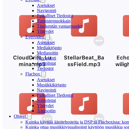
Asetukset
Navigointi
Paikalliset Tiedostot
Tunnistemuokkain
Tägikentän vastaavuudet
Yhteydet
Evervideo
Asetukset
Mediakirjasto
Mediasoitin
Navigointi
Soittolistat
Tiedostot
Flacbox
Asetukset
Musiikkikirjasto
Navigointi
Paikalliset Tiedostot
Soittolistat
Yhteydet
Äänisoitin
Ohjeet
Kuinka käyttää äänitehosteita ja DSP:tä Flacboxissa: kom
Kuinka ottaa musiikkivisualisointi käyttöön musiikkia soit