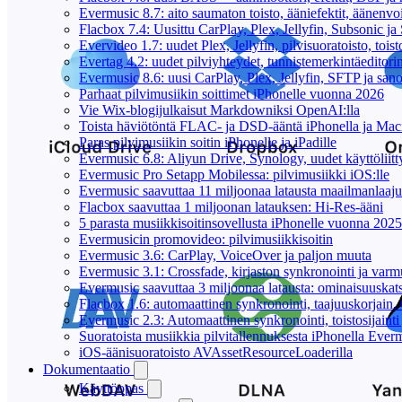
Evermusic 8.7: aito saumaton toisto, ääniefektit, äänenv
Flacbox 7.4: Uusittu CarPlay, Plex, Jellyfin, Subsonic j
Evervideo 1.7: uudet Plex, Jellyfin, pilvisuoratoisto, toist
Evertag 4.2: uudet pilviyhteydet, tunnistemerkintäeditorin 
Evermusic 8.6: uusi CarPlay, Plex, Jellyfin, SFTP ja san
Parhaat pilvimusiikin soittimet iPhonelle vuonna 2026
Vie Wix-blogijulkaisut Markdowniksi OpenAI:lla
Toista häviötöntä FLAC- ja DSD-ääntä iPhonella ja Maci
Paras pilvimusiikin soitin iPhonelle ja iPadille
Evermusic 6.8: Aliyun Drive, Synology, uudet käyttöliitt
Evermusic Pro Setapp Mobilessa: pilvimusiikki iOS:lle
Evermusic saavuttaa 11 miljoonaa latausta maailmanlaajui
Flacbox saavuttaa 1 miljoonan latauksen: Hi-Res-ääni
5 parasta musiikkisoitinsovellusta iPhonelle vuonna 2025
Evermusicin promovideo: pilvimusiikkisoitin
Evermusic 3.6: CarPlay, VoiceOver ja paljon muuta
Evermusic 3.1: Crossfade, kirjaston synkronointi ja varm
Evermusic saavuttaa 3 miljoonaa latausta: ominaisuuskat
Flacbox 1.6: automaattinen synkronointi, taajuuskorjain
Evermusic 2.3: Automaattinen synkronointi, toistosijainti 
Suoratoista musiikkia pilvitallennuksesta iPhonella Everm
iOS-äänisuoratoisto AVAssetResourceLoaderilla
Dokumentaatio
Käyttöopas