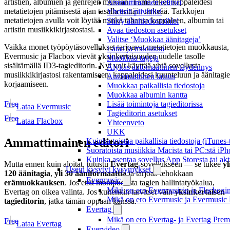
artistien, albumien ja genrejen mukaan. Tämä tekee kappaleidesi
Ammattimainen editori
metatietojen pitämisestä ajan tasalla erittäin tärkeää. Tarkkojen
Yhdistä pilvitilisi
metatietojen avulla voit löytää minkä tahansa kappaleen, albumin tai
Siirry äänitiedostoihisi
artistin musiikkikirjastostasi.
Avaa tiedoston asetukset
Valitse ‘Muokkaa äänitageja’
Vaikka monet työpöytäsovellukset tarjoavat metatietojen muokkausta,
Lataa ja muokkaa
Evermusic ja Flacbox vievät yksinkertaisuuden uudelle tasolle
Muokkaa tageja
sisältämällä ID3-tagieditorin. Nyt voit käyttää yhtä sovellusta
Älykäs automaattinen täydennys
musiikkikirjastosi rakentamiseen, kappaleidesi kuunteluun ja äänitagi
Automaattinen lataus
korjaamiseen.
Muokkaa paikallisia tiedostoja
Muokkaa albumin kantta
Free
Lisää toimintoja tagieditorissa
Lataa Evermusic
Tagieditorin asetukset
Free
Lataa Flacbox
Yhteenveto
UKK
Ammattimainen editori
Kuinka toistaa paikallisia tiedostoja (iTunes
Suoratoista musiikkia Macista tai PC:stä i
Kuinka asentaa sovellus App Storesta tai akt
Mutta ennen kuin aloitat, tutustu
Evertag
-sovellukseen — se tukee
yl
Usein kysytyt kysymykset
120 äänitagia
,
yli 30 ääniformaattia
ja tarjoaa tehokkaan
Evermusic
erämuokkauksen
. Jos etsit monipuolista tagien hallintatyökalua,
Mikä on ero Evermusicin ja Flacboxin 
Evertag on oikea valinta. Jos kuitenkin tarvitset vain
yksinkertaisen
Mikä on ero Evermusic ja Evermusic 
tagieditorin
, jatka tämän oppaan kanssa.
Evertag
Mikä on ero Evertag- ja Evertag Premi
Free
Lataa Evertag
Evervideo