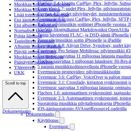
Flacbox 7.4: Uusittu CarPlay, Plex, Jellyfin, Subs
Muokkaa paikallisia tiedostoja
Evervideo 1.7: uudet Plex, Jellyfin, pilvisuoratoisto
Muokkaa albumin kantta
Evertag 4.2: uudet pilviyhteydet, tunnistemerkintäed
Lisää toimintoja tagieditorissa
Evermusic 8.6: uusi CarPlay, Plex, Jellyfin, SFTP 
Etsi äänitagit automaattisesti
Parhaat pilvimusiikin soittimet iPhonelle vuonna 
Etsi albumin kansikuva
Vie Wix-blogijulkaisut Markdowniksi OpenAI:lla
Normalisoi koodaus
Toista häviötöntä FLAC- ja DSD-ääntä iPhonella j
Poista äänitagit
Paras pilvimusiikin soitin iPhonelle ja iPadille
Tagieditorin asetukset
Evermusic 6.8: Aliyun Drive, Synology, uudet käytt
Albumin kannen skaalaus
Evermusic Pro Setapp Mobilessa: pilvimusiikki iOS
Päivitä online-tiedostot
Evermusic saavuttaa 11 miljoonaa latausta maailma
Muokkaa online-tiedostoja
Flacbox saavuttaa 1 miljoonan latauksen: Hi-Res-ä
Päänäytön painikkeet
5 parasta musiikkisoitinsovellusta iPhonelle vuon
Yhteenveto
Evermusicin promovideo: pilvimusiikkisoitin
UKK
Evermusic 3.6: CarPlay, VoiceOver ja paljon muut
Evermusic 3.1: Crossfade, kirjaston synkronointi 
Scroll to top
Evermusic saavuttaa 3 miljoonaa latausta: ominais
Flacbox 1.6: automaattinen synkronointi, taajuusk
Evermusic 2.3: Automaattinen synkronointi, toistosij
Suoratoista musiikkia pilvitallennuksesta iPhonell
iOS-äänisuoratoisto AVAssetResourceLoaderilla
Dokumentaatio
Dokumentaatio
Käyttöopas
Evermusic