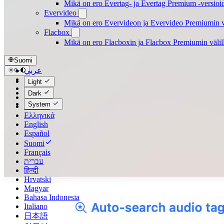
Mikä on ero Evertag- ja Evertag Premium -versioid
Evervideo
Mikä on ero Evervideon ja Evervideo Premiumin vä
Flacbox
Mikä on ero Flacboxin ja Flacbox Premiumin välil
Suomi
عربي
Català
Light
Čeština
Dark
Dansk
System
Deutsch
Ελληνικά
English
Español
Suomi
Français
עברית
हिन्दी
Hrvatski
Magyar
Bahasa Indonesia
Italiano
日本語