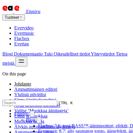
Etusivu
Tuotteet
Evervideo
Evermusic
Flacbox
Evertag
Blogi
Dokumentaatio
Tuki
Oikeudelliset tiedot
Yhteystiedot
Tietoa
meistä
On this page
Johdanto
Ammattimainen editori
Yhdistä pilvitilisi
Siirry äänitiedostoihisi
CTRL K
Avaa tiedoston asetukset
Valitse ‘Muokkaa äänitageja’
Etusivu
Lataa ja muokkaa
Blog
Muokkaa tageja
Flacbox 7.6: uusi BASS™-äänimoottori, efektit, DS
Älykäs automaattinen täydennys
Evermusic 8.7: aito saumaton toisto, ääniefektit, 
Automaattinen lataus