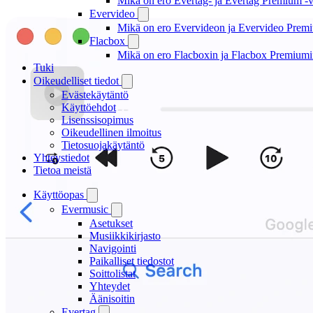
Mikä on ero Evertag- ja Evertag Premium -ve
Evervideo
Mikä on ero Evervideon ja Evervideo Premiu
Flacbox
Mikä on ero Flacboxin ja Flacbox Premiumin
Tuki
Oikeudelliset tiedot
Evästekäytäntö
Käyttöehdot
Lisenssisopimus
Oikeudellinen ilmoitus
Tietosuojakäytäntö
Yhteystiedot
Tietoa meistä
Käyttöopas
Evermusic
Asetukset
Musiikkikirjasto
Navigointi
Paikalliset tiedostot
Soittolistat
Yhteydet
Äänisoitin
Evertag