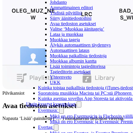
Johdanto
Ammattimainen editori
Yhdistä pilvitilisi
Siirry äänitiedostoihisi
Avaa tiedoston asetukset
Valitse ‘Muokkaa äänitageja’
Lataa ja muokkaa
Muokkaa tageja
Älykäs automaattinen täydennys
Automaattinen lataus
Muokkaa paikallisia tiedostoja
Muokkaa albumin kantta
Lisää toimintoja tagieditorissa
Tagieditorin asetukset
Yhteenveto
UKK
Kuinka toistaa paikallisia tiedostoja (iTunes-tiedos
Suoratoista musiikkia Macista tai PC:stä iPhonee
Pilvikansiot
Kuinka asentaa sovellus App Storesta tai aktivoida
Usein kysytyt kysymykset
Avaa tiedoston asetukset
Evermusic
Mikä on ero Evermusicin ja Flacboxin välill
Napauta ‘Lisää’-painiketta (’…’) muokattavan tiedoston vieressä.
Mikä on ero Evermusic ja Evermusic Premiu
Evertag