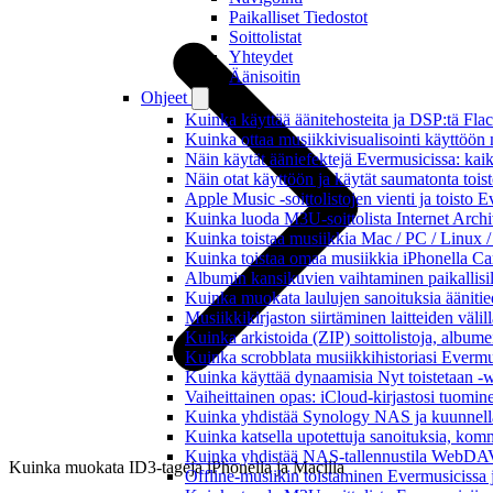
Paikalliset Tiedostot
Soittolistat
Yhteydet
Äänisoitin
Ohjeet
Kuinka käyttää äänitehosteita ja DSP:tä Fla
Kuinka ottaa musiikkivisualisointi käyttöön m
Näin käytät ääniefektejä Evermusicissa: kai
Näin otat käyttöön ja käytät saumatonta tois
Apple Music -soittolistojen vienti ja toisto 
Kuinka luoda M3U-soittolista Internet Archi
Kuinka toistaa musiikkia Mac / PC / Linux 
Kuinka toistaa omaa musiikkia iPhonella Ca
Albumin kansikuvien vaihtaminen paikallisille
Kuinka muokata laulujen sanoituksia äänitie
Musiikkikirjaston siirtäminen laitteiden väli
Kuinka arkistoida (ZIP) soittolistoja, albumei
Kuinka scrobblata musiikkihistoriasi Evermus
Kuinka käyttää dynaamisia Nyt toistetaan -w
Vaiheittainen opas: iCloud-kirjastosi tuomi
Kuinka yhdistää Synology NAS ja kuunnella 
Kuinka katsella upotettuja sanoituksia, komm
Kuinka yhdistää NAS-tallennustila WebDAV:n
Kuinka muokata ID3-tageja iPhonella ja Macilla
Offline-musiikin toistaminen Evermusicissa ja