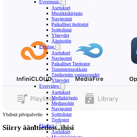
Evermusic
Asetukset
Musiikkikirjasto
Navigointi
Paikalliset tiedostot
Soittolistat
Yhteydet
Äänisoitin
Evertag
Asetukset
Navigointi
Paikalliset Tiedostot
Tunnistemuokkain
Tägikentän vastaavuudet
Yhteydet
Evervideo
Asetukset
Mediakirjasto
Mediasoitin
Navigointi
Soittolistat
Yhdistä pilvipalvelin
Tiedostot
Flacbox
Siirry äänitiedostoihisi
Asetukset