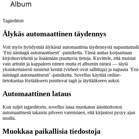
Tagieditori
Älykäs automaattinen täydennys
Voit myös hyödyntää älykästä automaattista täydennystä napauttamall
‘Etsi äänitagit automaattisesti’ -painiketta. Tämä auttaa korjaamaan
kirjoitusvirheitä ja lisäämään puuttuvia tietoja. Kuvittele, että muistat
vain artistin ja kappaleen nimen mutta et albumin nimeä — täytä
yksinkertaisesti tunnetut kentät (virheet ovat sallittuja) ja napauta ‘Etsi
äänitagit automaattisesti’ -painiketta. Sovellus käyttää online-
tietokantaa löytääkseen puuttuvat tagit ja täyttääkseen aukot.
Automaattinen lataus
Kun suljet tagieditorin, sovellus lataa muokatun äänitiedoston
automaattisesti takaisin pilveen varmistaen, että kirjastosi pysyy ajan
tasalla.
Muokkaa paikallisia tiedostoja