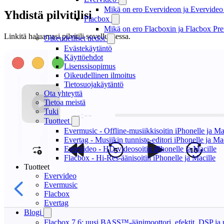
Mikä on ero Evervideon ja Evervideo 
Yhdistä pilvitilisi
Flacbox
Mikä on ero Flacboxin ja Flacbox Pre
Linkitä haluamasi pilvitili sovelluksessa.
Oikeudelliset tiedot
Evästekäytäntö
Käyttöehdot
Lisenssisopimus
Oikeudellinen ilmoitus
Tietosuojakäytäntö
Ota yhteyttä
Tietoa meistä
Tuki
Tuotteet
Evermusic - Offline-musiikkisoitin iPhonelle ja Ma
Evertag - Musiikin tunniste-editori iPhonelle ja Ma
Evervideo - HD-videosoitin iPhonelle ja Macille
Flacbox - Hi-Res-äänisoitin iPhonelle ja Macille
Tuotteet
Evervideo
Evermusic
Flacbox
Evertag
Blogi
Flacbox 7.6: uusi BASS™-äänimoottori, efektit, DSP ja re