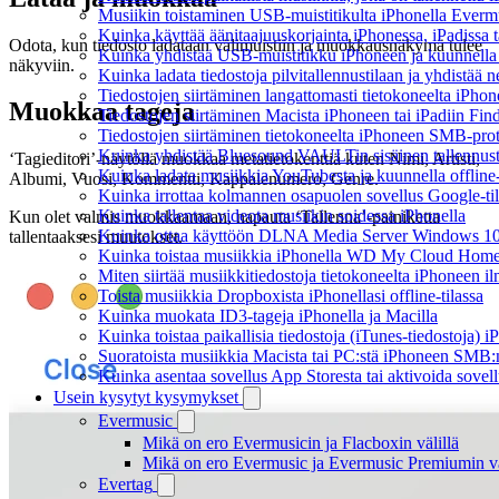
Musiikin toistaminen USB-muistitikulta iPhonella Everm
Kuinka käyttää äänitaajuuskorjainta iPhonessa, iPadissa 
Odota, kun tiedosto ladataan välimuistiin ja muokkausnäkymä tulee
Kuinka yhdistää USB-muistitikku iPhoneen ja kuunnella mus
näkyviin.
Kuinka ladata tiedostoja pilvitallennustilaan ja yhdistää
Tiedostojen siirtäminen langattomasti tietokoneelta iPho
Muokkaa tageja
Tiedostojen siirtäminen Macista iPhoneen tai iPadiin Find
Tiedostojen siirtäminen tietokoneelta iPhoneen SMB-prot
Kuinka yhdistää Bluesound VAULTin sisäinen tallennustil
‘Tagieditori’-näytöllä muokkaa metatietokenttiä kuten Nimi, Artisti,
Kuinka ladata musiikkia YouTubesta ja kuunnella offline
Albumi, Vuosi, Kommentti, Kappalenumero, Genre.
Kuinka irrottaa kolmannen osapuolen sovellus Google-tili
Kuinka tallentaa videota musiikin soidessa iPhonella
Kun olet valmis muokkaamaan, napauta ‘Tallenna’-painiketta
Kuinka ottaa käyttöön DLNA Media Server Windows 10:ss
tallentaaksesi muutokset.
Kuinka toistaa musiikkia iPhonella WD My Cloud Home
Miten siirtää musiikkitiedostoja tietokoneelta iPhoneen 
Toista musiikkia Dropboxista iPhonellasi offline-tilassa
Kuinka muokata ID3-tageja iPhonella ja Macilla
Kuinka toistaa paikallisia tiedostoja (iTunes-tiedostoja) 
Suoratoista musiikkia Macista tai PC:stä iPhoneen SMB:
Kuinka asentaa sovellus App Storesta tai aktivoida sovell
Usein kysytyt kysymykset
Evermusic
Mikä on ero Evermusicin ja Flacboxin välillä
Mikä on ero Evermusic ja Evermusic Premiumin vä
Evertag