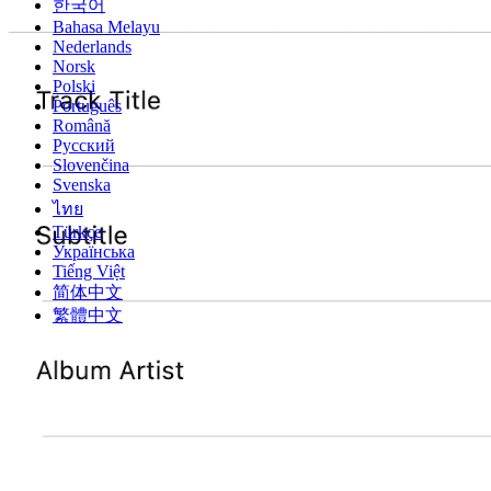
한국어
Bahasa Melayu
Nederlands
Norsk
Polski
Português
Română
Русский
Slovenčina
Svenska
ไทย
Türkçe
Українська
Tiếng Việt
简体中文
繁體中文