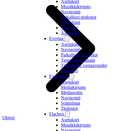
Asetukset
Musiikkikirjasto
Navigointi
Paikalliset tiedostot
Soittolistat
Yhteydet
Äänisoitin
Evertag
Asetukset
Navigointi
Paikalliset Tiedostot
Tunnistemuokkain
Tägikentän vastaavuudet
Yhteydet
Evervideo
Asetukset
Mediakirjasto
Mediasoitin
Navigointi
Soittolistat
Tiedostot
Flacbox
Ohjeet
Asetukset
Musiikkikirjasto
Navigointi