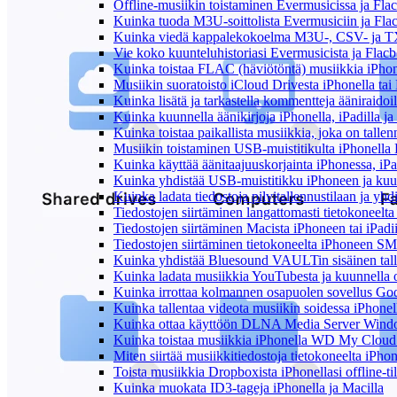
Offline-musiikin toistaminen Evermusicissa ja Flacb
Kuinka tuoda M3U-soittolista Evermusiciin ja Fla
Kuinka viedä kappalekokoelma M3U-, CSV- ja TX
Vie koko kuunteluhistoriasi Evermusicista ja Flacb
Kuinka toistaa FLAC (häviötöntä) musiikkia iPhon
Musiikin suoratoisto iCloud Drivesta iPhonella tai
Kuinka lisätä ja tarkastella kommentteja ääniraidoi
Kuinka kuunnella äänikirjoja iPhonella, iPadilla j
Kuinka toistaa paikallista musiikkia, joka on tallenn
Musiikin toistaminen USB-muistitikulta iPhonella
Kuinka käyttää äänitaajuuskorjainta iPhonessa, iPa
Kuinka yhdistää USB-muistitikku iPhoneen ja kuunnel
Kuinka ladata tiedostoja pilvitallennustilaan ja yh
Tiedostojen siirtäminen langattomasti tietokoneel
Tiedostojen siirtäminen Macista iPhoneen tai iPadi
Tiedostojen siirtäminen tietokoneelta iPhoneen SM
Kuinka yhdistää Bluesound VAULTin sisäinen tallen
Kuinka ladata musiikkia YouTubesta ja kuunnella o
Kuinka irrottaa kolmannen osapuolen sovellus Googl
Kuinka tallentaa videota musiikin soidessa iPhonel
Kuinka ottaa käyttöön DLNA Media Server Windows
Kuinka toistaa musiikkia iPhonella WD My Clou
Miten siirtää musiikkitiedostoja tietokoneelta iPh
Toista musiikkia Dropboxista iPhonellasi offline-ti
Kuinka muokata ID3-tageja iPhonella ja Macilla