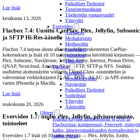
Paikalliset Tiedostot
Lue lisää
Tunnistemuokkain
Tägikentän vastaavuudet
kesäkuuta 13, 2026
Yhteydet
Evervideo
Flacbox 7.4: Uusittu CarPlay, Plex, Jellyfin, Subsonic
Asetukset
ja SFTP Hi-Res-äänelle
Mediakirjasto
Mediasoitin
Flacbox 7.4 tarjoaa alusta alkaen uudelleenrakennetun CarPlay-
Navigointi
kokemuksen ja lisää yli 10 uutta tapaa toistaa häviötöntä kirjastoasi —
Soittolistat
Plex, Subsonic, Navidrome, Jellyfin, Emby, Internxt, Proton Drive,
Tiedostot
QNAP, Nextcloud, Amazon S3 sekä FTP, SFTP ja NFS. Sisältää
Flacbox
uudistetut aloitusnäytön widgetit, Liquid Glass -suunnittelun ja
Asetukset
vahvemmat verkkokirjastot FLAC-, DSD-, ALAC- ja APE-toistoa
Musiikkikirjasto
varten iPhonella ja Macilla.
Navigointi
Paikalliset Tiedostot
Lue lisää
Soittolistat
Yhteydet
toukokuuta 20, 2026
Äänisoitin
Ohjeet
Evervideo 1.7: uudet Plex, Jellyfin, pilvisuoratoisto,
Kuinka käyttää äänitehosteita ja DSP:tä
toistoeleet
Flacboxissa: kompressori, Freeverb, ristisyöt
kaiku, äänenvoimakkuuden normalisointi ja
Evervideo 1.7 lisää yli 10 uutta yhteyttä — Plex, Jellyfin, Emby,
paljon muuta