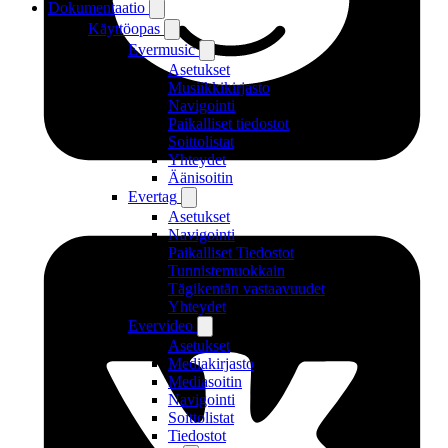
Dokumentaatio
Käyttöopas
Evermusic
Asetukset
Musiikkikirjasto
Navigointi
Paikalliset tiedostot
Soittolistat
Yhteydet
Äänisoitin
Evertag
Asetukset
Navigointi
Paikalliset Tiedostot
Tunnistemuokkain
Tägikentän vastaavuudet
Yhteydet
Evervideo
Asetukset
Mediakirjasto
Mediasoitin
Navigointi
Soittolistat
Tiedostot