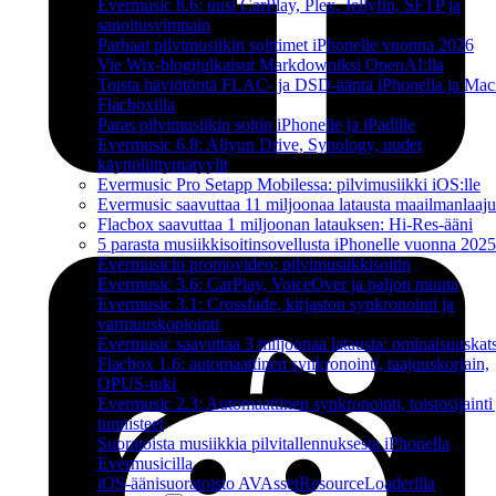
Evermusic 8.6: uusi CarPlay, Plex, Jellyfin, SFTP ja
sanoitusvimpain
Parhaat pilvimusiikin soittimet iPhonelle vuonna 2026
Vie Wix-blogijulkaisut Markdowniksi OpenAI:lla
Toista häviötöntä FLAC- ja DSD-ääntä iPhonella ja Maci
Flacboxilla
Paras pilvimusiikin soitin iPhonelle ja iPadille
Evermusic 6.8: Aliyun Drive, Synology, uudet
käyttöliittymätyylit
Evermusic Pro Setapp Mobilessa: pilvimusiikki iOS:lle
Evermusic saavuttaa 11 miljoonaa latausta maailmanlaajui
Flacbox saavuttaa 1 miljoonan latauksen: Hi-Res-ääni
5 parasta musiikkisoitinsovellusta iPhonelle vuonna 2025
Evermusicin promovideo: pilvimusiikkisoitin
Evermusic 3.6: CarPlay, VoiceOver ja paljon muuta
Evermusic 3.1: Crossfade, kirjaston synkronointi ja
varmuuskopiointi
Evermusic saavuttaa 3 miljoonaa latausta: ominaisuuskat
Flacbox 1.6: automaattinen synkronointi, taajuuskorjain,
OPUS-tuki
Evermusic 2.3: Automaattinen synkronointi, toistosijainti 
tunnisteet
Suoratoista musiikkia pilvitallennuksesta iPhonella
Evermusicilla
iOS-äänisuoratoisto AVAssetResourceLoaderilla