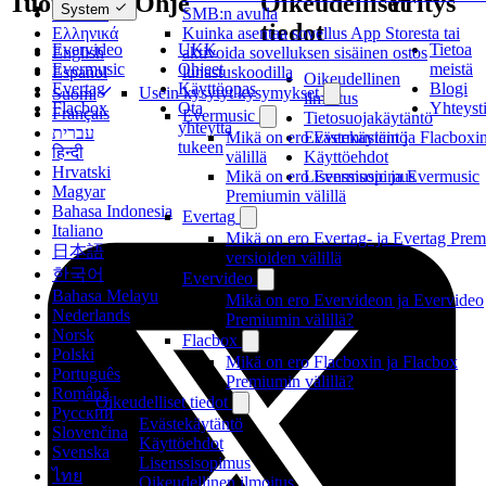
Tuotteet
Ohje
Oikeudelliset
Yritys
System
Deutsch
SMB:n avulla
tiedot
Ελληνικά
Kuinka asentaa sovellus App Storesta tai
Evervideo
UKK
Tietoa
English
aktivoida sovelluksen sisäinen ostos
Evermusic
Ohjeet
meistä
Español
lunastuskoodilla
Oikeudellinen
Evertag
Käyttöopas
Blogi
Usein kysytyt kysymykset
Suomi
ilmoitus
Flacbox
Ota
Yhteyst
Français
Evermusic
Tietosuojakäytäntö
yhteyttä
עברית
Evästekäytäntö
Mikä on ero Evermusicin ja Flacboxi
tukeen
हिन्दी
Käyttöehdot
välillä
Hrvatski
Lisenssisopimus
Mikä on ero Evermusic ja Evermusic
Magyar
Premiumin välillä
Bahasa Indonesia
Evertag
Italiano
Mikä on ero Evertag- ja Evertag Prem
日本語
versioiden välillä
한국어
Evervideo
Bahasa Melayu
Mikä on ero Evervideon ja Evervideo
Nederlands
Premiumin välillä?
Norsk
Flacbox
Polski
Mikä on ero Flacboxin ja Flacbox
Português
Premiumin välillä?
Română
Oikeudelliset tiedot
Русский
Evästekäytäntö
Slovenčina
Käyttöehdot
Svenska
Lisenssisopimus
ไทย
Oikeudellinen ilmoitus