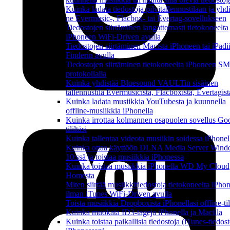
Kuinka ladata tiedostoja pilvitallennustilaan ja yhd
ne Evermusic-, Flacbox- tai Evertag-sovellukseen
Tiedostojen siirtäminen langattomasti tietokoneelta
iPhoneen WiFi-Driven avulla
Tiedostojen siirtäminen Macista iPhoneen tai iPadi
Finderin avulla
Tiedostojen siirtäminen tietokoneelta iPhoneen S
protokollalla
Kuinka yhdistää Bluesound VAULTin sisäinen
tallennustila Evermusicista, Flacboxista, Evertagist
Kuinka ladata musiikkia YouTubesta ja kuunnella
offline-musiikkia iPhonella
Kuinka irrottaa kolmannen osapuolen sovellus Go
tililtäsi
Kuinka tallentaa videota musiikin soidessa iPhonel
Kuinka ottaa käyttöön DLNA Media Server Win
10:ssä ja toistaa musiikkia iPhonessa
Kuinka toistaa musiikkia iPhonella WD My Cloud
Homesta
Miten siirtää musiikkitiedostoja tietokoneelta iPho
ilman iTunes WiFi-Driven avulla
Toista musiikkia Dropboxista iPhonellasi offline-ti
Kuinka muokata ID3-tageja iPhonella ja Macilla
Kuinka toistaa paikallisia tiedostoja (iTunes-tiedost