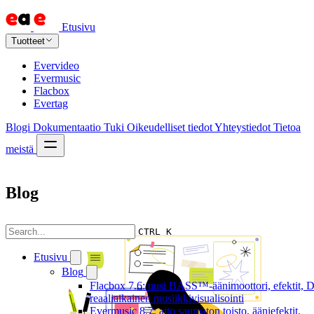
Etusivu
Tuotteet
Evervideo
Evermusic
Flacbox
Evertag
Blogi
Dokumentaatio
Tuki
Oikeudelliset tiedot
Yhteystiedot
Tietoa
meistä
Blog
CTRL K
Etusivu
Blog
Flacbox 7.6: uusi BASS™-äänimoottori, efektit, D
reaaliaikainen musiikkivisualisointi
Evermusic 8.7: aito saumaton toisto, ääniefektit,