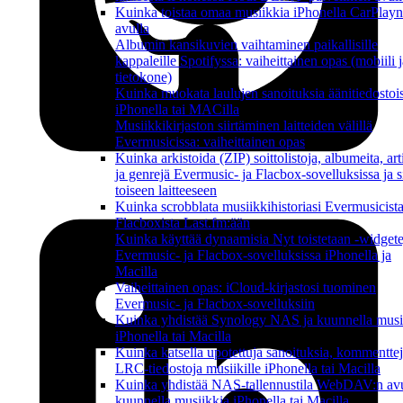
Kuinka toistaa omaa musiikkia iPhonella CarPlayn
avulla
Albumin kansikuvien vaihtaminen paikallisille
kappaleille Spotifyssa: vaiheittainen opas (mobiili j
tietokone)
Kuinka muokata laulujen sanoituksia äänitiedostoi
iPhonella tai MACilla
Musiikkikirjaston siirtäminen laitteiden välillä
Evermusicissa: vaiheittainen opas
Kuinka arkistoida (ZIP) soittolistoja, albumeita, art
ja genrejä Evermusic- ja Flacbox-sovelluksissa ja si
toiseen laitteeseen
Kuinka scrobblata musiikkihistoriasi Evermusicista
Flacboxista Last.fm:ään
Kuinka käyttää dynaamisia Nyt toistetaan -widgete
Evermusic- ja Flacbox-sovelluksissa iPhonella ja
Macilla
Vaiheittainen opas: iCloud-kirjastosi tuominen
Evermusic- ja Flacbox-sovelluksiin
Kuinka yhdistää Synology NAS ja kuunnella musi
iPhonella tai Macilla
Kuinka katsella upotettuja sanoituksia, kommenttej
LRC-tiedostoja musiikille iPhonella tai Macilla
Kuinka yhdistää NAS-tallennustila WebDAV:n avu
kuunnella musiikkia iPhonella tai Macilla