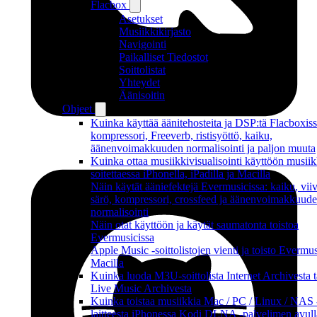
Flacbox
Asetukset
Musiikkikirjasto
Navigointi
Paikalliset Tiedostot
Soittolistat
Yhteydet
Äänisoitin
Ohjeet
Kuinka käyttää äänitehosteita ja DSP:tä Flacboxiss
kompressori, Freeverb, ristisyöttö, kaiku,
äänenvoimakkuuden normalisointi ja paljon muuta
Kuinka ottaa musiikkivisualisointi käyttöön musiik
soitettaessa iPhonella, iPadilla ja Macilla
Näin käytät ääniefektejä Evermusicissa: kaiku, viiv
särö, kompressori, crossfeed ja äänenvoimakkuud
normalisointi
Näin otat käyttöön ja käytät saumatonta toistoa
Evermusicissa
Apple Music -soittolistojen vienti ja toisto Evermus
Macilla
Kuinka luoda M3U-soittolista Internet Archivesta t
Live Music Archivesta
Kuinka toistaa musiikkia Mac / PC / Linux / NAS 
laitteesta iPhonessa Kodi DLNA -palvelimen avull