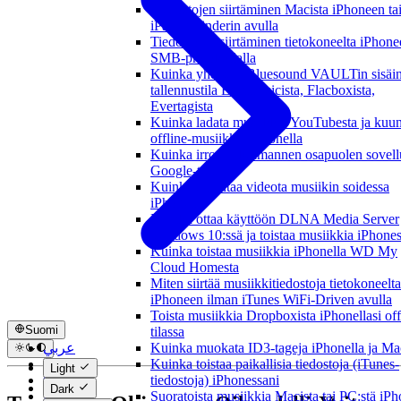
Tiedostojen siirtäminen Macista iPhoneen ta
iPadiin Finderin avulla
Tiedostojen siirtäminen tietokoneelta iPhon
SMB-protokollalla
Kuinka yhdistää Bluesound VAULTin sisäi
tallennustila Evermusicista, Flacboxista,
Evertagista
Kuinka ladata musiikkia YouTubesta ja kuun
offline-musiikkia iPhonella
Kuinka irrottaa kolmannen osapuolen sovell
Google-tililtäsi
Kuinka tallentaa videota musiikin soidessa
iPhonella
Kuinka ottaa käyttöön DLNA Media Server
Windows 10:ssä ja toistaa musiikkia iPhone
Kuinka toistaa musiikkia iPhonella WD My
Cloud Homesta
Miten siirtää musiikkitiedostoja tietokoneelta
iPhoneen ilman iTunes WiFi-Driven avulla
Toista musiikkia Dropboxista iPhonellasi off
Suomi
tilassa
عربي
Kuinka muokata ID3-tageja iPhonella ja Mac
Català
Kuinka toistaa paikallisia tiedostoja (iTunes-
Light
Čeština
tiedostoja) iPhonessani
Dark
Dansk
Suoratoista musiikkia Macista tai PC:stä iP