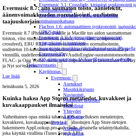
Evermusic 3.1: Crossfade, kirjaston synkronointi j
Evermusic 8.7: aito saumaton toisto, ääniefektit,
varmuuskopiointi
äänenvoimakkuuden normalisointi, uudistettu
Evermusic saavuttaa 3 miljoonaa latausta:
taajuuskorjain
ominaisuuskatsaus
Flacbox 1.6: automaattinen synkronointi, taajuusko
OPUS-tuki
Evermusic 8.7 iPhonelle, iPadille ja Macille tuo aidon saumattoman
Evermusic 2.3: Automaattinen synkronointi,
toiston, viisi studioääniefektiä (kaiku, viive, särö, kompressori,
toistosijainti ja tunnisteet
crossfeed), EBU R128 -äänenvoimakkuuden normalisoinnin,
Suoratoista musiikkia pilvitallennuksesta iPhonella
uudistetun 10-kaistaisen taajuuskorjaimen esiasetusten tuonnilla ja
Evermusicilla
viennillä, uudelleenrakennetun AVAudioEngine-suoratoistomoottorin
iOS-äänisuoratoisto AVAssetResourceLoaderilla
FLAC- ja Ogg Vorbis -tuella sekä nopeamman ja tarkemman CarPla
Dokumentaatio
ja Nyt soi -näytön.
Käyttöopas
Lue lisää
Evermusic
Asetukset
heinäkuuta 5, 2026
Musiikkikirjasto
Navigointi
Kuinka hakea App Storen metatiedot, kuvakkeet ja
Paikalliset tiedostot
kuvakaappaukset ilmaiseksi
Soittolistat
Yhteydet
Vaiheittainen opas minkä tahansa iOS-sovelluksen metatietojen,
Äänisoitin
kuvakkeen, kuvakaappausten ja lokalisoitujen App Store-tietojen
Evertag
hakemiseen AppLookup.pro-palvelulla, ilmaisella selaintyökalulla,
Asetukset
joka käyttää virallista iTunes Search API:a.
Navigointi