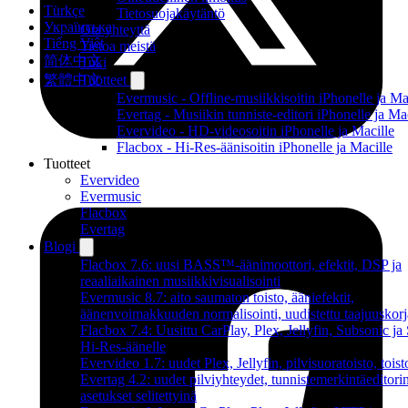
Türkçe
Tietosuojakäytäntö
Українська
Ota yhteyttä
Tiếng Việt
Tietoa meistä
简体中文
Tuki
繁體中文
Tuotteet
Evermusic - Offline-musiikkisoitin iPhonelle ja Ma
Evertag - Musiikin tunniste-editori iPhonelle ja Ma
Evervideo - HD-videosoitin iPhonelle ja Macille
Flacbox - Hi-Res-äänisoitin iPhonelle ja Macille
Tuotteet
Evervideo
Evermusic
Flacbox
Evertag
Blogi
Flacbox 7.6: uusi BASS™-äänimoottori, efektit, DSP ja
reaaliaikainen musiikkivisualisointi
Evermusic 8.7: aito saumaton toisto, ääniefektit,
äänenvoimakkuuden normalisointi, uudistettu taajuuskorj
Flacbox 7.4: Uusittu CarPlay, Plex, Jellyfin, Subsonic j
Hi-Res-äänelle
Evervideo 1.7: uudet Plex, Jellyfin, pilvisuoratoisto, toist
Evertag 4.2: uudet pilviyhteydet, tunnistemerkintäeditori
asetukset selitettyinä