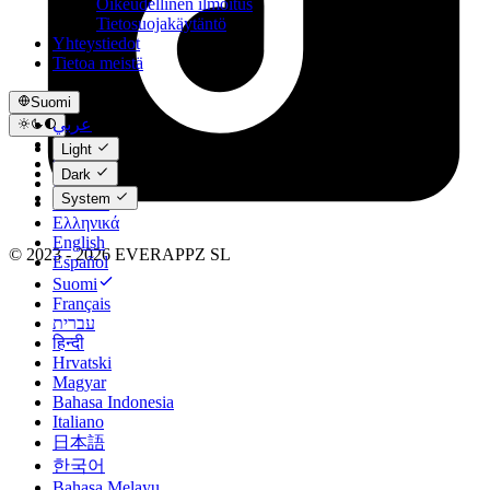
Oikeudellinen ilmoitus
Tietosuojakäytäntö
Yhteystiedot
Tietoa meistä
Suomi
عربي
Català
Light
Čeština
Dark
Dansk
System
Deutsch
Ελληνικά
English
© 2023 - 2026 EVERAPPZ SL
Español
Suomi
Français
עברית
हिन्दी
Hrvatski
Magyar
Bahasa Indonesia
Italiano
日本語
한국어
Bahasa Melayu