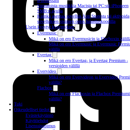
iPhonessani
Suoratoista musiikkia Macista tai PC:stä iPhoneen
SMB:n avulla
Kuinka asentaa sovellus App Storesta tai aktivoida
sovelluksen sisäinen ostos lunastuskoodilla
Usein kysytyt kysymykset
Evermusic
Mikä on ero Evermusicin ja Flacboxin välill
Mikä on ero Evermusic ja Evermusic Premi
välillä
Evertag
Mikä on ero Evertag- ja Evertag Premium -
versioiden välillä
Evervideo
Mikä on ero Evervideon ja Evervideo Prem
välillä?
Flacbox
Mikä on ero Flacboxin ja Flacbox Premium
välillä?
Tuki
Oikeudelliset tiedot
Evästekäytäntö
Käyttöehdot
Lisenssisopimus