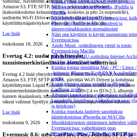
Subsonic, Navidrome, Internxt, Proton Drive, QNAP, Nextcloud,
Kuinka ottaa musiikkivisualisointi käyttöön
Amazon S3, FTP, SFTP, NFS — sekä uudet toistoeleet
musiikkia soitettaessa iPhonella, iPadilla ja
(kaksoiskosketus kelausta varten, kosketus ja pito 2x-nopeudelle),
Macilla
uudistettu Wi-Fi Drive eräajolähetyksellä ja Liquid Glass -
Näin käytät ääniefektejä Evermusicissa: kai
käyttöliittymäpäivitykset iPhonelle, iPadille ja Macille.
viive, särö, kompressori, crossfeed ja
äänenvoimakkuuden normalisointi
Lue lisää
Näin otat käyttöön ja käytät saumatonta tois
Evermusicissa
toukokuuta 18, 2026
Apple Music -soittolistojen vienti ja toisto
Evermusicissa Macilla
Evertag 4.2: uudet pilviyhteydet,
Kuinka luoda M3U-soittolista Internet Archi
tunnistemerkintäeditorin asetukset selitettyinä
tai Live Music Archivesta
Kuinka toistaa musiikkia Mac / PC / Linux
-laitteesta iPhonessa Kodi DLNA -palvelim
Evertag 4.2 lisää yhteydet Internxt, Proton Drive, QNAP, Nextcloud,
avulla
Amazon S3, FTP, SFTP ja NFS, päivittää Wi-Fi Driven ja kohdistaa
Kuinka toistaa omaa musiikkia iPhonella
käyttöliittymän Liquid Glassiin. Tämä julkaisu selittää myös jokaisen
CarPlayn avulla
tunnistemerkintäeditorin asetuksen — ID3v2.4 vs ID3v2.3, albumin
Albumin kansikuvien vaihtaminen paikallisil
kannen skaalauksen, tunnisteiden kahdennuksen, pilvilatausmuodot ja
kappaleille Spotifyssa: vaiheittainen opas (m
oikeat valinnat Spotifyn ja muiden suoratoistopalveluiden suhteen.
ja tietokone)
Kuinka muokata laulujen sanoituksia
Lue lisää
äänitiedostoissa iPhonella tai MACilla
Musiikkikirjaston siirtäminen laitteiden välil
toukokuuta 9, 2026
Evermusicissa: vaiheittainen opas
Kuinka arkistoida (ZIP) soittolistoja, albumei
Evermusic 8.6: uusi CarPlay, Plex, Jellyfin, SFTP ja