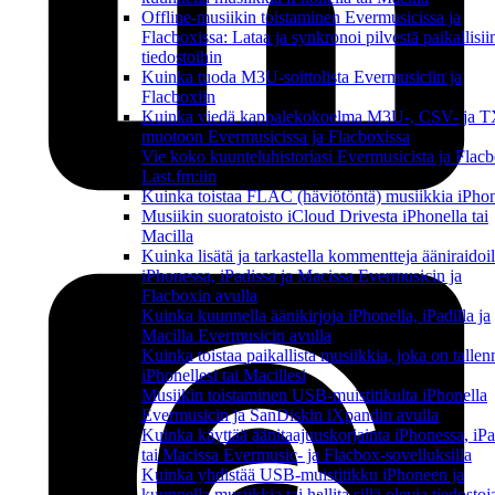
Offline-musiikin toistaminen Evermusicissa ja
Flacboxissa: Lataa ja synkronoi pilvestä paikallisii
tiedostoihin
Kuinka tuoda M3U-soittolista Evermusiciin ja
Flacboxiin
Kuinka viedä kappalekokoelma M3U-, CSV- ja 
muotoon Evermusicissa ja Flacboxissa
Vie koko kuunteluhistoriasi Evermusicista ja Flacb
Last.fm:iin
Kuinka toistaa FLAC (häviötöntä) musiikkia iPhon
Musiikin suoratoisto iCloud Drivesta iPhonella tai
Macilla
Kuinka lisätä ja tarkastella kommentteja ääniraidoil
iPhonessa, iPadissa ja Macissa Evermusicin ja
Flacboxin avulla
Kuinka kuunnella äänikirjoja iPhonella, iPadilla ja
Macilla Evermusicin avulla
Kuinka toistaa paikallista musiikkia, joka on tallen
iPhonellesi tai Macillesi
Musiikin toistaminen USB-muistitikulta iPhonella
Evermusicin ja SanDiskin iXpandin avulla
Kuinka käyttää äänitaajuuskorjainta iPhonessa, iPa
tai Macissa Evermusic- ja Flacbox-sovelluksilla
Kuinka yhdistää USB-muistitikku iPhoneen ja
kuunnella musiikkia tai hallita sillä olevia tiedostoj