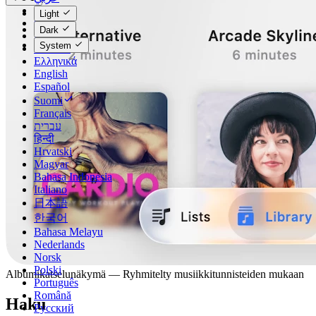
Català
Light
Čeština
Dark
Dansk
System
Deutsch
Ελληνικά
English
Español
Suomi
Français
עברית
हिन्दी
Hrvatski
Magyar
Bahasa Indonesia
Italiano
日本語
한국어
Bahasa Melayu
Nederlands
Norsk
Polski
Albumikatselunäkymä — Ryhmitelty musiikkitunnisteiden mukaan
Português
Română
Haku
Русский