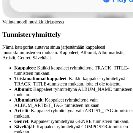
Valintamoodi musiikkikirjastossa
Tunnisteryhmittely
Nämä kategoriat auttavat sinua järjestämään kappaleesi
musiikkitunnisteiden mukaan: Kappaleet, Albumit, Albumiartistit,
Artistit, Genret, Säveltäjät.
Kappaleet
: Kaikki kappaleet ryhmiteltynä TRACK_TITLE-
tunnisteen mukaan.
Toistamattomat kappaleet
: Kaikki kappaleet ryhmiteltynä
TRACK_TITLE-tunnisteen mukaan, joita ei ole toistettu.
Albumit
: Kappaleet ryhmiteltynä ALBUM_NAME-tunnisteen
mukaan.
Albumiartistit
: Kappaleet ryhmiteltynä vain
ALBUM_ARTIST_TAG-tunnisteen mukaan.
Artistit
: Kappaleet ryhmiteltynä vain ARTIST_TAG-tunnistee
mukaan.
Genret
: Kappaleet ryhmiteltynä GENRE-tunnisteen mukaan.
Säveltäjät
: Kappaleet ryhmiteltynä COMPOSER-tunnisteen
mukaan.