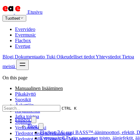
Etusivu
Tuotteet
Evervideo
Evermusic
Flacbox
Evertag
Blogi
Dokumentaatio
Tuki
Oikeudelliset tiedot
Yhteystiedot
Tietoa
meistä
On this page
Manuaalinen lisääminen
Pikakäyttö
Suosikit
Äskettäin
CTRL K
Kirjanmerkit
Jatka toistoa
Etusivu
Sijainnit
Blog
Verkkomusiikki
Flacbox 7.6: uusi BASS™-äänimoottori, efektit, DS
Tiedostot tässä sovelluksessa
Evermusic 8.7: aito saumaton toisto, ääniefektit, 
Tiedostot tällä iPhone/iPad/Mac-laitteella