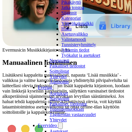
Pikakäyttö
Jatka toistoa
Sijainnit
Kategoriat
Ylätyökalupalkki
Haku
Asetusvalikko
Valintamoodi
Tunnisteryhmittely
Evermusicin Musiikkikirjasto-näyttö
Albumin tiedot
Työkalut ja asetukset
Navigointi
Manuaalinen lisääminen
Paikalliset tiedostot
Soittolistat
Lisätäksesi kappaleita manuaalisesti, napauta ‘Lisää musiikkia’ -
Yhteydet
valikkoa ja valitse kansioita/tiedostoja yhdistetyltä pilvipalvelulta tai
Äänisoitin
laitteellasi olevia tiedostoja. Kun lisäät kappaleita kirjastoon, luodaan
Evertag
vain linkkejä kyseisiin kappaleisiin, säilyttäen varsinaiset tiedostot
Asetukset
alkuperäisissä sijainneissaan arvokaan levytilan säästämiseksi. Jos
Navigointi
haluat tehdä kappaleista offline-käytettävissä olevia, voit käyttää
Paikalliset Tiedostot
lataamistoimintoa asetusvalikosta tai ottaa offline-tilan käyttöön
Tunnistemuokkain
soittolistoille ja kappalekokelmille.
Tägikentän vastaavuudet
Yhteydet
Evervideo
Asetukset