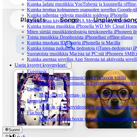
Kuinka ladata musiikkia YouTubesta ja kuunnella offline
Kuinka irrottaa kolmannen osapuolen sovellus Google-tili
Kuinka tallentaa videota musiikin soidessa iPhonella
Kuinka ottaa käyttöön DLNA Media Server Windows 10:ss
Kuinka toistaa musiikkia iPhonella WD My Cloud Home
Miten siirtää musiikkitiedostoja tietokoneelta iPhoneen 
Toista musiikkia Dropboxista iPhonellasi offline-tilassa
Kuinka muokata ID3-tageja iPhonella ja Macilla
Kuinka toistaa paikallisia tiedostoja (iTunes-tiedostoja) 
Suoratoista musiikkia Macista tai PC:stä iPhoneen SMB:
Kuinka asentaa sovellus App Storesta tai aktivoida sovell
Usein kysytyt kysymykset
Evermusic
Mikä on ero Evermusicin ja Flacboxin välillä
Mikä on ero Evermusic ja Evermusic Premiumin vä
Evertag
Mikä on ero Evertag- ja Evertag Premium -versioid
Evervideo
Mikä on ero Evervideon ja Evervideo Premiumin vä
Flacbox
Mikä on ero Flacboxin ja Flacbox Premiumin välil
Suomi
عربي