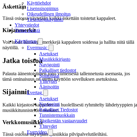
Käyttöehdot
Äskettäin
Lisenssisopimus
Oikeudellinen ilmoitus
Tässä osiossa näytetään kaikki äskettäin toistetut kappaleet.
Tietosuojakäytäntö
Yhteystiedot
Kirjanmerkit
Tietoa meistä
Käyttöopas
Voit luoda äänikirjanmerkkejä kappaleen soidessa ja hallita niitä tällä
näytöllä.
Evermusic
Asetukset
Jatka toistoa
Musiikkikirjasto
Navigointi
Paikalliset tiedostot
Palauta äänentoistimen jono viimeisestä tallennetusta asemasta, jos
Soittolistat
tämä ominaisuus on otettu käyttöön sovelluksen asetuksissa.
Yhteydet
Äänisoitin
Sijainnit
Evertag
Asetukset
Navigointi
Kaikki kirjastosi kappaleet on huolellisesti ryhmitelty lähdetyyppien j
Paikalliset Tiedostot
musiikkitunnisteiden mukaan.
Tunnistemuokkain
Tägikentän vastaavuudet
Verkkomusiikki
Yhteydet
Evervideo
Tässä osiossa näytetään musiikkia pilvipalvelutileiltäsi.