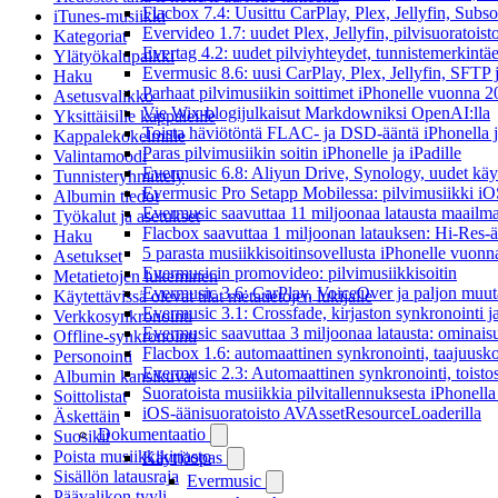
Flacbox 7.4: Uusittu CarPlay, Plex, Jellyfin, Subs
iTunes-musiikki
Evervideo 1.7: uudet Plex, Jellyfin, pilvisuoratoisto
Kategoriat
Evertag 4.2: uudet pilviyhteydet, tunnistemerkintäed
Ylätyökalupalkki
Evermusic 8.6: uusi CarPlay, Plex, Jellyfin, SFTP 
Haku
Parhaat pilvimusiikin soittimet iPhonelle vuonna 
Asetusvalikko
Vie Wix-blogijulkaisut Markdowniksi OpenAI:lla
Yksittäisille kappaleille
Toista häviötöntä FLAC- ja DSD-ääntä iPhonella j
Kappalekokelmille
Paras pilvimusiikin soitin iPhonelle ja iPadille
Valintamoodi
Evermusic 6.8: Aliyun Drive, Synology, uudet käytt
Tunnisteryhmittely
Evermusic Pro Setapp Mobilessa: pilvimusiikki iOS
Albumin tiedot
Evermusic saavuttaa 11 miljoonaa latausta maailma
Työkalut ja asetukset
Flacbox saavuttaa 1 miljoonan latauksen: Hi-Res-ä
Haku
5 parasta musiikkisoitinsovellusta iPhonelle vuon
Asetukset
Evermusicin promovideo: pilvimusiikkisoitin
Metatietojen lukeminen
Evermusic 3.6: CarPlay, VoiceOver ja paljon muut
Käytettävissä olevat tilat metatietojen lukijalle
Evermusic 3.1: Crossfade, kirjaston synkronointi 
Verkkosynkronointi
Evermusic saavuttaa 3 miljoonaa latausta: ominais
Offline-synkronointi
Flacbox 1.6: automaattinen synkronointi, taajuusk
Personointi
Evermusic 2.3: Automaattinen synkronointi, toistosij
Albumin kansikuvat
Suoratoista musiikkia pilvitallennuksesta iPhonell
Soittolistat
iOS-äänisuoratoisto AVAssetResourceLoaderilla
Äskettäin
Dokumentaatio
Suosikit
Poista musiikkikirjasto
Käyttöopas
Sisällön latausraja
Evermusic
Päävalikon tyyli