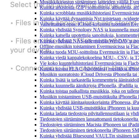
Musiikkikirjaston siirtäminen laitteiden välillä Eve
Kuinka arkistoida (ZIP) soittolistoja, albumeita, art
Kuinka scrobblata musiikkihistoriasi Evermusicista
Kuinka käyttää dynaamisia Nyt toistetaan -widgete
Vaiheittainen opas: iCloud-kirjastosi tuominen Eve
Kuinka yhdistää Synology NAS ja kuunnella musiik
Kuinka katsella upotettuja sanoituksia, kommenttej
Kuinka yhdistää NAS-tallennustila WebDAV:n avull
Offline-musiikin toistaminen Evermusicissa ja Flacb
Kuinka tuoda M3U-soittolista Evermusiciin ja Fla
Kuinka viedä kappalekokoelma M3U-, CSV- ja TX
Vie koko kuunteluhistoriasi Evermusicista ja Flacb
Kuinka toistaa FLAC (häviötöntä) musiikkia iPhon
Musiikin suoratoisto iCloud Drivesta iPhonella tai
Kuinka lisätä ja tarkastella kommentteja ääniraidoi
Kuinka kuunnella äänikirjoja iPhonella, iPadilla j
Kuinka toistaa paikallista musiikkia, joka on tallenn
Musiikin toistaminen USB-muistitikulta iPhonella
Kuinka käyttää äänitaajuuskorjainta iPhonessa, iPa
Kuinka yhdistää USB-muistitikku iPhoneen ja kuunnel
Kuinka ladata tiedostoja pilvitallennustilaan ja yh
Tiedostojen siirtäminen langattomasti tietokoneel
Tiedostojen siirtäminen Macista iPhoneen tai iPadi
Tiedostojen siirtäminen tietokoneelta iPhoneen SM
Kuinka yhdistää Bluesound VAULTin sisäinen tallen