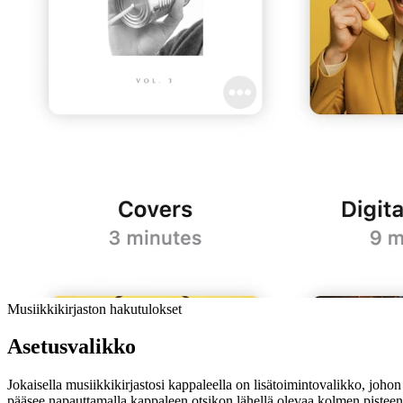
Musiikkikirjaston hakutulokset
Asetusvalikko
Jokaisella musiikkikirjastosi kappaleella on lisätoimintovalikko, johon
pääsee napauttamalla kappaleen otsikon lähellä olevaa kolmen pisteen