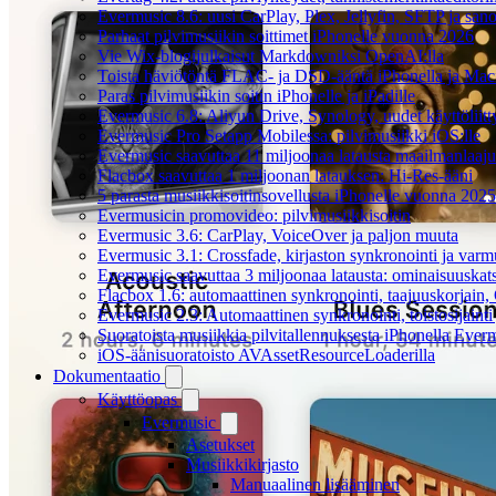
Evermusic 8.6: uusi CarPlay, Plex, Jellyfin, SFTP ja san
Parhaat pilvimusiikin soittimet iPhonelle vuonna 2026
Vie Wix-blogijulkaisut Markdowniksi OpenAI:lla
Toista häviötöntä FLAC- ja DSD-ääntä iPhonella ja Maci
Paras pilvimusiikin soitin iPhonelle ja iPadille
Evermusic 6.8: Aliyun Drive, Synology, uudet käyttöliitt
Evermusic Pro Setapp Mobilessa: pilvimusiikki iOS:lle
Evermusic saavuttaa 11 miljoonaa latausta maailmanlaajui
Flacbox saavuttaa 1 miljoonan latauksen: Hi-Res-ääni
5 parasta musiikkisoitinsovellusta iPhonelle vuonna 2025
Evermusicin promovideo: pilvimusiikkisoitin
Evermusic 3.6: CarPlay, VoiceOver ja paljon muuta
Evermusic 3.1: Crossfade, kirjaston synkronointi ja varm
Evermusic saavuttaa 3 miljoonaa latausta: ominaisuuskat
Flacbox 1.6: automaattinen synkronointi, taajuuskorjain
Evermusic 2.3: Automaattinen synkronointi, toistosijainti 
Suoratoista musiikkia pilvitallennuksesta iPhonella Everm
iOS-äänisuoratoisto AVAssetResourceLoaderilla
Dokumentaatio
Käyttöopas
Evermusic
Asetukset
Musiikkikirjasto
Manuaalinen lisääminen