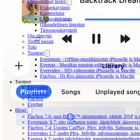
Oikeudelliset tiedot
Evästekäytäntö
Käyttöehdot
Lisenssisopimus
Oikeudellinen ilmoitus
Tietosuojakäytäntö
Ota yhteyttä
Tietoa meistä
Tuki
Tuotteet
Evermusic - Offline-musiikkisoitin iPhonelle ja Ma
Evertag - Musiikin tunniste-editori iPhonelle ja Ma
Evervideo - HD-videosoitin iPhonelle ja Macille
Flacbox - Hi-Res-äänisoitin iPhonelle ja Macille
Tuotteet
Evervideo
Evermusic
Flacbox
Evertag
Blogi
Flacbox 7.6: uusi BASS™-äänimoottori, efektit, DSP ja re
Evermusic 8.7: aito saumaton toisto, ääniefektit, äänenv
Flacbox 7.4: Uusittu CarPlay, Plex, Jellyfin, Subsonic j
Evervideo 1.7: uudet Plex, Jellyfin, pilvisuoratoisto, toist
Evertag 4.2: uudet pilviyhteydet, tunnistemerkintäeditorin 