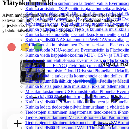
Ylätyökalupalkki
Musiikkikirjaston siirtäminen laitteiden välillä Evermusic
Kuinka arkistoida (ZIP) soittolistoja, albumeita, artisteja 
Kuinka scrobblata musiikkihistoriasi Evermusicista tai F
Aivan navigointipalkin alapuolella ylätyökalupalkki tarjoaa useita
Kuinka käyttää dynaamisia Nyt toistetaan -widgetejä Ever
käteviä toimintoja: ‘Haku’, ‘Toista kaikki’, ‘Toista satunnaisessa
Vaiheittainen opas: iCloud-kirjastosi tuominen Evermusic
järjestyksessä’ ja ‘Jatka toistoa’. Voit näyttää tai piilottaa tämän palkin
Kuinka yhdistää Synology NAS ja kuunnella musiikkia iP
yksinkertaisella alaspäin pyyhkäisyelkeellä.
Kuinka katsella upotettuja sanoituksia, kommentteja ja LR
Kuinka yhdistää NAS-tallennustila WebDAV:n avulla ja k
Offline-musiikin toistaminen Evermusicissa ja Flacboxissa:
Kuinka tuoda M3U-soittolista Evermusiciin ja Flacboxii
Kuinka viedä kappalekokoelma M3U-, CSV- ja TXT-muot
Vie koko kuunteluhistoriasi Evermusicista ja Flacboxista 
Kuinka toistaa FLAC (häviötöntä) musiikkia iPhonella
Musiikin suoratoisto iCloud Drivesta iPhonella tai Macill
Kuinka lisätä ja tarkastella kommentteja ääniraidoillesi 
Kuinka kuunnella äänikirjoja iPhonella, iPadilla ja Macil
Kuinka toistaa paikallista musiikkia, joka on tallennettu i
Musiikin toistaminen USB-muistitikulta iPhonella Everm
Kuinka käyttää äänitaajuuskorjainta iPhonessa, iPadissa 
Kuinka yhdistää USB-muistitikku iPhoneen ja kuunnella mus
Kuinka ladata tiedostoja pilvitallennustilaan ja yhdistää
Tiedostojen siirtäminen langattomasti tietokoneelta iPho
Tiedostojen siirtäminen Macista iPhoneen tai iPadiin Find
Tiedostojen siirtäminen tietokoneelta iPhoneen SMB-prot
Kuinka yhdistää Bluesound VAULTin sisäinen tallennustil