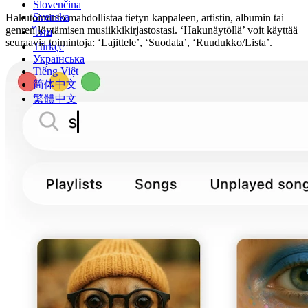
Slovenčina
Svenska
Hakutoiminto mahdollistaa tietyn kappaleen, artistin, albumin tai
genren löytämisen musiikkikirjastostasi. ‘Hakunäytöllä’ voit käyttää
ไทย
seuraavia toimintoja: ‘Lajittele’, ‘Suodata’, ‘Ruudukko/Lista’.
Türkçe
Українська
Tiếng Việt
简体中文
繁體中文