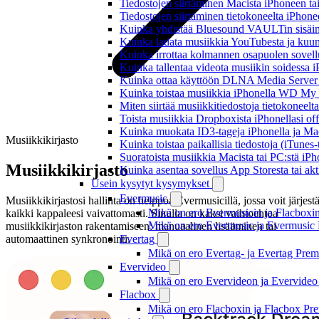
Tiedostojen siirtäminen Macista iPhoneen tai
Tiedostojen siirtäminen tietokoneelta iPhon
Kuinka yhdistää Bluesound VAULTin sisäinen
Kuinka ladata musiikkia YouTubesta ja kuunn
Kuinka irrottaa kolmannen osapuolen sovellu
Kuinka tallentaa videota musiikin soidessa i
Kuinka ottaa käyttöön DLNA Media Server W
Kuinka toistaa musiikkia iPhonella WD M
Miten siirtää musiikkitiedostoja tietokonee
Toista musiikkia Dropboxista iPhonellasi offl
Kuinka muokata ID3-tageja iPhonella ja Mac
Musiikkikirjasto
Kuinka toistaa paikallisia tiedostoja (iTunes
Suoratoista musiikkia Macista tai PC:stä i
Musiikkikirjasto
Kuinka asentaa sovellus App Storesta tai akt
Usein kysytyt kysymykset
Evermusic
Musiikkikirjastosi hallinta on helppoa Evermusicillä, jossa voit järjest
Mikä on ero Evermusicin ja Flacboxin 
kaikki kappaleesi vaivattomasti. Sinulla on kaksi vaihtoehtoa
Mikä on ero Evermusic ja Evermusic 
musiikkikirjaston rakentamiseen: manuaalinen lisääminen tai
automaattinen synkronointi.
Evertag
Mikä on ero Evertag- ja Evertag Premi
Evervideo
Mikä on ero Evervideon ja Evervideo 
Flacbox
Mikä on ero Flacboxin ja Flacbox Pre