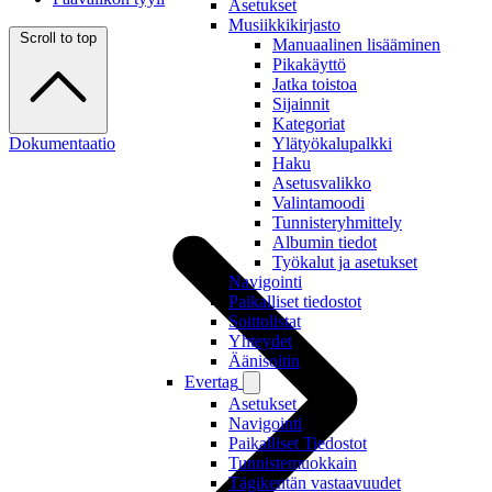
Asetukset
Musiikkikirjasto
Scroll to top
Manuaalinen lisääminen
Pikakäyttö
Jatka toistoa
Sijainnit
Kategoriat
Dokumentaatio
Ylätyökalupalkki
Haku
Asetusvalikko
Valintamoodi
Tunnisteryhmittely
Albumin tiedot
Työkalut ja asetukset
Navigointi
Paikalliset tiedostot
Soittolistat
Yhteydet
Äänisoitin
Evertag
Asetukset
Navigointi
Paikalliset Tiedostot
Tunnistemuokkain
Tägikentän vastaavuudet