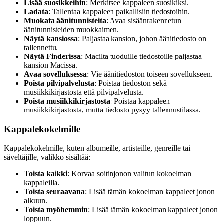
Lisää suosikkeihin
: Merkitsee kappaleen suosikiksi.
Ladata
: Tallentaa kappaleen paikallisiin tiedostoihin.
Muokata äänitunnisteita
: Avaa sisäänrakennetun
äänitunnisteiden muokkaimen.
Näytä kansiossa
: Paljastaa kansion, johon äänitiedosto on
tallennettu.
Näytä Finderissa
: Macilta tuoduille tiedostoille paljastaa
kansion Macissa.
Avaa sovelluksessa
: Vie äänitiedoston toiseen sovellukseen.
Poista pilvipalvelusta
: Poistaa tiedoston sekä
musiikkikirjastosta että pilvipalvelusta.
Poista musiikkikirjastosta
: Poistaa kappaleen
musiikkikirjastosta, mutta tiedosto pysyy tallennustilassa.
Kappalekokelmille
Kappalekokelmille, kuten albumeille, artisteille, genreille tai
säveltäjille, valikko sisältää:
Toista kaikki
: Korvaa soitinjonon valitun kokoelman
kappaleilla.
Toista seuraavana
: Lisää tämän kokoelman kappaleet jonon
alkuun.
Toista myöhemmin
: Lisää tämän kokoelman kappaleet jonon
loppuun.