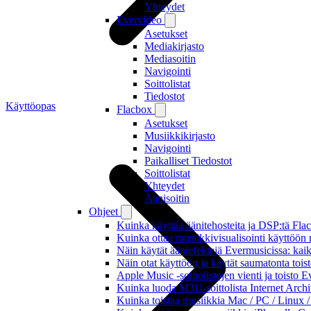
Yhteydet
Evervideo
Asetukset
Mediakirjasto
Mediasoitin
Navigointi
Soittolistat
Tiedostot
Käyttöopas
Flacbox
Asetukset
Musiikkikirjasto
Navigointi
Paikalliset Tiedostot
Soittolistat
Yhteydet
Äänisoitin
Ohjeet
Kuinka käyttää äänitehosteita ja DSP:tä Fla
Kuinka ottaa musiikkivisualisointi käyttöön m
Näin käytät ääniefektejä Evermusicissa: kai
Näin otat käyttöön ja käytät saumatonta tois
Apple Music -soittolistojen vienti ja toisto 
Kuinka luoda M3U-soittolista Internet Archi
Kuinka toistaa musiikkia Mac / PC / Linux 