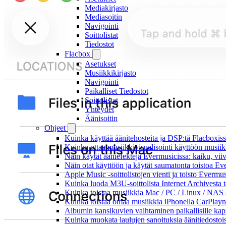
Mediakirjasto
Mediasoitin
Navigointi
Soittolistat
Tiedostot
Flacbox
Asetukset
Musiikkikirjasto
Navigointi
Paikalliset Tiedostot
Soittolistat
Yhteydet
Äänisoitin
Ohjeet
Kuinka käyttää äänitehosteita ja DSP:tä Flacboxiss
Kuinka ottaa musiikkivisualisointi käyttöön musiikki
Näin käytät ääniefektejä Evermusicissa: kaiku, vi
Näin otat käyttöön ja käytät saumatonta toistoa Ev
Apple Music -soittolistojen vienti ja toisto Evermu
Kuinka luoda M3U-soittolista Internet Archivesta 
Kuinka toistaa musiikkia Mac / PC / Linux / NAS 
Kuinka toistaa omaa musiikkia iPhonella CarPlayn
Albumin kansikuvien vaihtaminen paikallisille kappa
Kuinka muokata laulujen sanoituksia äänitiedostoi