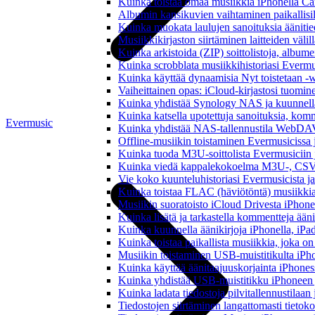
Kuinka toistaa omaa musiikkia iPhonella Ca
Albumin kansikuvien vaihtaminen paikallisille
Kuinka muokata laulujen sanoituksia äänitie
Musiikkikirjaston siirtäminen laitteiden väli
Kuinka arkistoida (ZIP) soittolistoja, albumei
Kuinka scrobblata musiikkihistoriasi Evermus
Kuinka käyttää dynaamisia Nyt toistetaan -w
Vaiheittainen opas: iCloud-kirjastosi tuomi
Kuinka yhdistää Synology NAS ja kuunnella 
Kuinka katsella upotettuja sanoituksia, komm
Evermusic
Kuinka yhdistää NAS-tallennustila WebDAV:n
Offline-musiikin toistaminen Evermusicissa ja
Kuinka tuoda M3U-soittolista Evermusiciin 
Kuinka viedä kappalekokoelma M3U-, CSV-
Vie koko kuunteluhistoriasi Evermusicista ja
Kuinka toistaa FLAC (häviötöntä) musiikkia
Musiikin suoratoisto iCloud Drivesta iPhonel
Kuinka lisätä ja tarkastella kommentteja ään
Kuinka kuunnella äänikirjoja iPhonella, iPad
Kuinka toistaa paikallista musiikkia, joka on 
Musiikin toistaminen USB-muistitikulta iPh
Kuinka käyttää äänitaajuuskorjainta iPhoness
Kuinka yhdistää USB-muistitikku iPhoneen ja 
Kuinka ladata tiedostoja pilvitallennustilaa
Tiedostojen siirtäminen langattomasti tieto