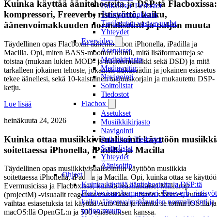
Kuinka käyttää äänitehosteita ja DSP:tä Flacboxissa:
Paikalliset Tiedostot
kompressori, Freeverb, ristisyöttö, kaiku,
Tunnistemuokkain
Tägikentän vastaavuudet
äänenvoimakkuuden normalisointi ja paljon muuta
Yhteydet
Evervideo
Täydellinen opas Flacboxin äänentoistoon iPhonella, iPadilla ja
Asetukset
Macilla. Opi, miten BASS-moottori toimii, mitä lisäformaatteja se
Mediakirjasto
toistaa (mukaan lukien MOD- ja trackermusiikki sekä DSD) ja mitä
Mediasoitin
tarkalleen jokainen tehoste, jokainen liukusäädin ja jokainen esiasetus
Navigointi
tekee äänellesi, sekä 10-kaistainen taajuuskorjain ja mukautettu DSP-
Soittolistat
ketju.
Tiedostot
Flacbox
Lue lisää
Asetukset
heinäkuuta 24, 2026
Musiikkikirjasto
Navigointi
Kuinka ottaa musiikkivisualisointi käyttöön musiikki
Paikalliset Tiedostot
Soittolistat
soitettaessa iPhonella, iPadilla ja Macilla
Yhteydet
Äänisoitin
Täydellinen opas musiikkivisualisoinnin käyttöön musiikkia
Ohjeet
soitettaessa iPhonella, iPadilla ja Macilla. Opi, kuinka ottaa se käyttö
Kuinka käyttää äänitehosteita ja DSP:tä
Evermusicissa ja Flacboxissa, kuinka reaaliaikaiset Milkdrop
Flacboxissa: kompressori, Freeverb, ristisyöt
(projectM) -visuaalit reagoivat musiikkiisi, näytön säätimet, kuinka
kaiku, äänenvoimakkuuden normalisointi ja
vaihtaa esiasetuksia tai käyttää Auto-tilaa ja kuinka se toimii iOS:llä ja
paljon muuta
macOS:llä OpenGL:n ja 500 esiasetuksen kanssa.