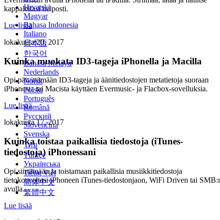
Hrvatski
kappaleitasi helposti.
Magyar
Bahasa Indonesia
Lue lisää
Italiano
lokakuuta 20, 2017
日本語
한국어
Kuinka muokata ID3-tageja iPhonella ja Macilla
Bahasa Melayu
Nederlands
Opi päivittämään ID3-tageja ja äänitiedostojen metatietoja suoraan
Norsk
iPhonesta tai Macista käyttäen Evermusic- ja Flacbox-sovelluksia.
Polski
Português
Lue lisää
Română
Русский
lokakuuta 17, 2017
Slovenčina
Svenska
Kuinka toistaa paikallisia tiedostoja (iTunes-
ไทย
tiedostoja) iPhonessani
Türkçe
Українська
Opi siirtämään ja toistamaan paikallisia musiikkitiedostoja
Tiếng Việt
tietokoneeltasi iPhoneen iTunes-tiedostonjaon, WiFi Driven tai SMB:
简体中文
avulla.
繁體中文
Lue lisää