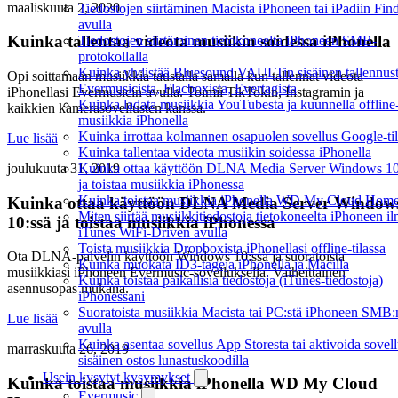
maaliskuuta 2, 2020
Tiedostojen siirtäminen Macista iPhoneen tai iPadiin Fin
avulla
Kuinka tallentaa videota musiikin soidessa iPhonella
Tiedostojen siirtäminen tietokoneelta iPhoneen SMB-
protokollalla
Kuinka yhdistää Bluesound VAULTin sisäinen tallennust
Opi soittamaan musiikkia taustalla samalla kun tallennat videota
Evermusicista, Flacboxista, Evertagista
iPhonellasi Evermusicin avulla. Toimii TikTokin, Instagramin ja
Kuinka ladata musiikkia YouTubesta ja kuunnella offline
kaikkien kamerasovellusten kanssa.
musiikkia iPhonella
Kuinka irrottaa kolmannen osapuolen sovellus Google-tili
Lue lisää
Kuinka tallentaa videota musiikin soidessa iPhonella
Kuinka ottaa käyttöön DLNA Media Server Windows 10
joulukuuta 31, 2019
ja toistaa musiikkia iPhonessa
Kuinka toistaa musiikkia iPhonella WD My Cloud Home
Kuinka ottaa käyttöön DLNA Media Server Window
Miten siirtää musiikkitiedostoja tietokoneelta iPhoneen i
10:ssä ja toistaa musiikkia iPhonessa
iTunes WiFi-Driven avulla
Toista musiikkia Dropboxista iPhonellasi offline-tilassa
Ota DLNA-palvelin käyttöön Windows 10:ssä ja suoratoista
Kuinka muokata ID3-tageja iPhonella ja Macilla
musiikkiasi iPhoneen Evermusic-sovelluksella. Vaiheittainen
Kuinka toistaa paikallisia tiedostoja (iTunes-tiedostoja)
asennusopas mukana.
iPhonessani
Suoratoista musiikkia Macista tai PC:stä iPhoneen SMB:
Lue lisää
avulla
Kuinka asentaa sovellus App Storesta tai aktivoida sovel
marraskuuta 26, 2019
sisäinen ostos lunastuskoodilla
Usein kysytyt kysymykset
Kuinka toistaa musiikkia iPhonella WD My Cloud
Evermusic