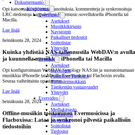
Dokumentaatio
Käyttöopas
Opi katsomaan upotettuja sanoituksia, kommentteja ja synkronoituja
LRC-tiedostoja kappaleillesi Evermusic-sovelluksella iPhonella tai
Evermusic
Macilla.
Asetukset
Musiikkikirjasto
Lue lisää
Navigointi
Paikalliset tiedostot
heinäkuuta 28, 2024
Soittolistat
Yhteydet
Kuinka yhdistää NAS-tallennustila WebDAV:n avull
Äänisoitin
ja kuunnella musiikkia iPhonella tai Macilla
Evertag
Asetukset
Opi konfiguroimaan WebDAV Synology NAS:iin ja suoratoistamaan
Navigointi
musiikkia iPhonelle tai Macille Evermusicin tai Flacboxin avulla.
Paikalliset Tiedostot
Seuraa vaiheittaista opastamme.
Tunnistemuokkain
Tägikentän vastaavuudet
Lue lisää
Yhteydet
Evervideo
heinäkuuta 28, 2024
Asetukset
Mediakirjasto
Offline-musiikin toistaminen Evermusicissa ja
Mediasoitin
Flacboxissa: Lataa ja synkronoi pilvestä paikallisiin
Navigointi
tiedostoihin
Soittolistat
Tiedostot