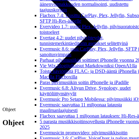
äänenvoimakkuuden normalisointi, uudistettu
taajuuskorjain
Flacbox 7.4: Uusittu CarPlay, Plex, Jellyfin, Subso
SFTP Hi-Res-äänelle
Evervideo 1.7: uudet Plex, Jellyfin, pilvisuoratoisto
toistoeleet
Evertag 4.2: uudet pilviyhteydet,
tunnistemerkintäeditorin asetukset selitettyinä
Evermusic 8.6: uusi CarPlay, Plex, Jellyfin, SFTP 
sanoitusvimpain
Parhaat pilvimusiikin soittimet iPhonelle vuonna 
Vie Wix-blogijulkaisut Markdowniksi OpenAI:lla
Toista häviötöntä FLAC- ja DSD-ääntä iPhonella 
Macilla Flacboxilla
Paras pilvimusiikin soitin iPhonelle ja iPadille
Evermusic 6.8: Aliyun Drive, Synology, uudet
käyttöliittymätyylit
Evermusic Pro Setapp Mobilessa: pilvimusiikki iOS
Evermusic saavuttaa 11 miljoonaa latausta
Ohjeet
maailmanlaajuisesti
Flacbox saavuttaa 1 miljoonan latauksen: Hi-Res-ä
Ohjeet
5 parasta musiikkisoitinsovellusta iPhonelle vuonn
2025
Evermusicin promovideo: pilvimusiikkisoitin
Evermusic 3.6: CarPlay, VoiceOver ja paljon muut