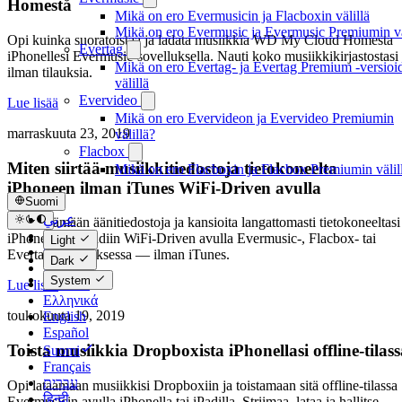
Homesta
Mikä on ero Evermusicin ja Flacboxin välillä
Mikä on ero Evermusic ja Evermusic Premiumin vä
Opi kuinka suoratoistaa ja ladata musiikkia WD My Cloud Homesta
Evertag
iPhonellesi Evermusic-sovelluksella. Nauti koko musiikkikirjastostasi
Mikä on ero Evertag- ja Evertag Premium -versioi
ilman tilauksia.
välillä
Evervideo
Lue lisää
Mikä on ero Evervideon ja Evervideo Premiumin
marraskuuta 23, 2019
välillä?
Flacbox
Miten siirtää musiikkitiedostoja tietokoneelta
Mikä on ero Flacboxin ja Flacbox Premiumin välil
iPhoneen ilman iTunes WiFi-Driven avulla
Suomi
عربي
Opi siirtämään äänitiedostoja ja kansioita langattomasti tietokoneeltasi
Català
iPhoneen tai iPadiin WiFi-Driven avulla Evermusic-, Flacbox- tai
Light
Čeština
Evertag-sovelluksessa — ilman iTunes.
Dark
Dansk
System
Deutsch
Lue lisää
Ελληνικά
toukokuuta 19, 2019
English
Español
Toista musiikkia Dropboxista iPhonellasi offline-tilass
Suomi
Français
עברית
Opi lataamaan musiikkisi Dropboxiin ja toistamaan sitä offline-tilassa
हिन्दी
Evermusicin avulla iPhonella tai iPadilla. Striimaa, lataa ja hallitse