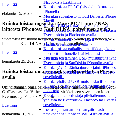
Flacboxista Last.fm:iin
Lue lisää
Kuinka toistaa FLAC (häviötöntä) musiikki
iPhonella
elokuuta 15, 2025
Musiikin suoratoisto iCloud Drivesta iPhonel
Macilla
Kuinka toistaa musiikkia Mac / PC / Linux / NAS -
Kuinka lisätä ja tarkastella kommentteja
laitteesta iPhonessa Kodi DLNA -palvelimen avulla
ääniraidoillesi iPhonessa, iPadissa ja Maciss
Evermusicin ja Flacboxin avulla
Suoratoista musiikkia tietokoneeltasi tai NAS-laitteelta iPhoneen Wi-
Kuinka kuunnella äänikirjoja iPhonella, iPadi
Fi:n kautta Kodi DLNA:n ja Evermusic-sovelluksen avulla.
Macilla Evermusicin avulla
Kuinka toistaa paikallista musiikkia, joka on
Lue lisää
tallennettu iPhonellesi tai Macillesi
Musiikin toistaminen USB-muistitikulta iPh
heinäkuuta 25, 2025
Evermusicin ja SanDiskin iXpandin avulla
Kuinka käyttää äänitaajuuskorjainta iPhones
Kuinka toistaa omaa musiikkia iPhonella CarPlayn
iPadissa tai Macissa Evermusic- ja Flacbox-
avulla
sovelluksilla
Kuinka yhdistää USB-muistitikku iPhoneen 
kuunnella musiikkia tai hallita sillä olevia
Opi toistamaan omaa paikallista tai offline-musiikkia iPhonellasi Appl
tiedostoja
CarPlayn avulla. Vaiheittainen opas vinkkeineen sovellusten kuten
Kuinka ladata tiedostoja pilvitallennustilaan 
Evermusic ja Flacbox käyttöön.
yhdistää ne Evermusic-, Flacbox- tai Everta
sovellukseen
Lue lisää
Tiedostojen siirtäminen langattomasti
heinäkuuta 16, 2025
tietokoneelta iPhoneen WiFi-Driven avulla