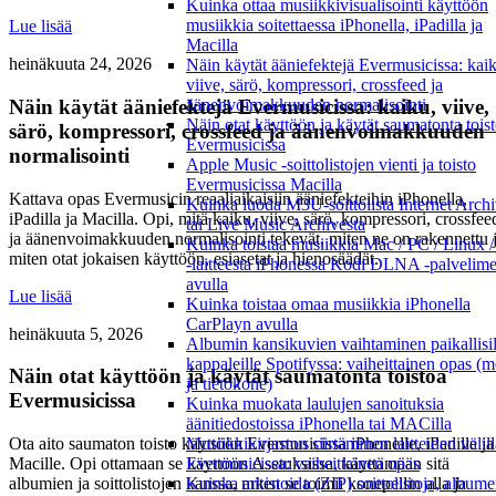
Kuinka ottaa musiikkivisualisointi käyttöön
musiikkia soitettaessa iPhonella, iPadilla ja
Lue lisää
Macilla
heinäkuuta 24, 2026
Näin käytät ääniefektejä Evermusicissa: kai
viive, särö, kompressori, crossfeed ja
Näin käytät ääniefektejä Evermusicissa: kaiku, viive,
äänenvoimakkuuden normalisointi
Näin otat käyttöön ja käytät saumatonta tois
särö, kompressori, crossfeed ja äänenvoimakkuuden
Evermusicissa
normalisointi
Apple Music -soittolistojen vienti ja toisto
Evermusicissa Macilla
Kattava opas Evermusicin reaaliaikaisiin ääniefekteihin iPhonella,
Kuinka luoda M3U-soittolista Internet Archi
iPadilla ja Macilla. Opi, mitä kaiku, viive, särö, kompressori, crossfee
tai Live Music Archivesta
ja äänenvoimakkuuden normalisointi tekevät, miten ne on rakennettu 
Kuinka toistaa musiikkia Mac / PC / Linux
miten otat jokaisen käyttöön, esiasetat ja hienosäädät.
-laitteesta iPhonessa Kodi DLNA -palvelim
avulla
Lue lisää
Kuinka toistaa omaa musiikkia iPhonella
CarPlayn avulla
heinäkuuta 5, 2026
Albumin kansikuvien vaihtaminen paikallisil
kappaleille Spotifyssa: vaiheittainen opas (m
Näin otat käyttöön ja käytät saumatonta toistoa
ja tietokone)
Evermusicissa
Kuinka muokata laulujen sanoituksia
äänitiedostoissa iPhonella tai MACilla
Musiikkikirjaston siirtäminen laitteiden välil
Ota aito saumaton toisto käyttöön Evermusicissa iPhonelle, iPadille ja
Evermusicissa: vaiheittainen opas
Macille. Opi ottamaan se käyttöön Asetuksissa, käyttämään sitä
Kuinka arkistoida (ZIP) soittolistoja, albumei
albumien ja soittolistojen kanssa, miten se toimii konepellin alla ja