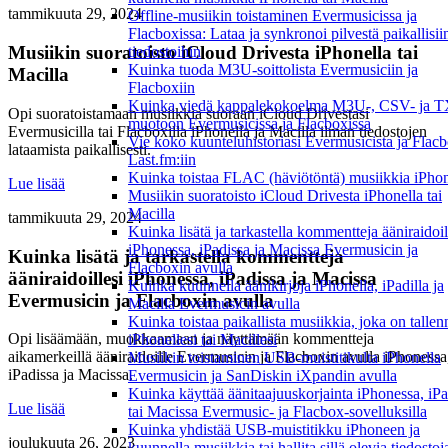
tammikuuta 29, 2024
Offline-musiikin toistaminen Evermusicissa ja
Flacboxissa: Lataa ja synkronoi pilvestä paikallisii
Musiikin suoratoisto iCloud Drivesta iPhonella tai
tiedostoihin
Kuinka tuoda M3U-soittolista Evermusiciin ja
Macilla
Flacboxiin
Kuinka viedä kappalekokoelma M3U-, CSV- ja 
Opi suoratoistamaan musiikkia suoraan iCloud Drivestasi
muotoon Evermusicissa ja Flacboxissa
Evermusicilla tai Flacboxilla iPhonella ja Macilla ilman tiedostojen
Vie koko kuunteluhistoriasi Evermusicista ja Flacb
lataamista paikallisesti.
Last.fm:iin
Kuinka toistaa FLAC (häviötöntä) musiikkia iPhon
Lue lisää
Musiikin suoratoisto iCloud Drivesta iPhonella tai
Macilla
tammikuuta 29, 2024
Kuinka lisätä ja tarkastella kommentteja ääniraidoil
iPhonessa, iPadissa ja Macissa Evermusicin ja
Kuinka lisätä ja tarkastella kommentteja
Flacboxin avulla
ääniraidoillesi iPhonessa, iPadissa ja Macissa
Kuinka kuunnella äänikirjoja iPhonella, iPadilla ja
Evermusicin ja Flacboxin avulla
Macilla Evermusicin avulla
Kuinka toistaa paikallista musiikkia, joka on tallen
Opi lisäämään, muokkaamaan ja näyttämään kommentteja
iPhonellesi tai Macillesi
aikamerkeillä ääniraidoille Evermusicin ja Flacboxin avulla iPhonessa
Musiikin toistaminen USB-muistitikulta iPhonella
iPadissa ja Macissa.
Evermusicin ja SanDiskin iXpandin avulla
Kuinka käyttää äänitaajuuskorjainta iPhonessa, iPa
Lue lisää
tai Macissa Evermusic- ja Flacbox-sovelluksilla
Kuinka yhdistää USB-muistitikku iPhoneen ja
joulukuuta 26, 2023
kuunnella musiikkia tai hallita sillä olevia tiedostoj