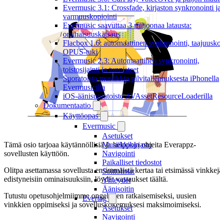
Evermusic 3.1: Crossfade, kirjaston synkronointi j
varmuuskopiointi
Evermusic saavuttaa 3 miljoonaa latausta:
ominaisuuskatsaus
Flacbox 1.6: automaattinen synkronointi, taajuusko
OPUS-tuki
Evermusic 2.3: Automaattinen synkronointi,
toistosijainti ja tunnisteet
Suoratoista musiikkia pilvitallennuksesta iPhonella
Evermusicilla
iOS-äänisuoratoisto AVAssetResourceLoaderilla
Dokumentaatio
Käyttöopas
Evermusic
Asetukset
Musiikkikirjasto
Tämä osio tarjoaa käytännöllisiä ja helppoja ohjeita Everappz-
Navigointi
sovellusten käyttöön.
Paikalliset tiedostot
Olitpa asettamassa sovellusta ensimmäistä kertaa tai etsimässä vinkkej
Soittolistat
edistyneisiin ominaisuuksiin, löydät vastaukset täältä.
Yhteydet
Äänisoitin
Tutustu opetusohjelmiimme ongelmien ratkaisemiseksi, uusien
Evertag
vinkkien oppimiseksi ja sovelluskokemuksesi maksimoimiseksi.
Asetukset
Navigointi