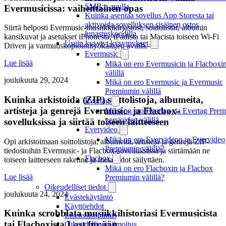
SMB:n avulla
Evermusicissa: vaiheittainen opas
Kuinka asentaa sovellus App Storesta tai
aktivoida sovelluksen sisäinen ostos
Siirrä helposti Evermusic-musiikkikirjastosi, soittolistat, albumin
lunastuskoodilla
kansikuvat ja asetukset iPhonesta, iPadista tai Macista toiseen Wi-Fi
Usein kysytyt kysymykset
Driven ja varmuuskopiointityökalujen avulla.
Evermusic
Lue lisää
Mikä on ero Evermusicin ja Flacboxi
välillä
joulukuuta 29, 2024
Mikä on ero Evermusic ja Evermusic
Premiumin välillä
Kuinka arkistoida (ZIP) soittolistoja, albumeita,
Evertag
artisteja ja genrejä Evermusic- ja Flacbox-
Mikä on ero Evertag- ja Evertag Prem
versioiden välillä
sovelluksissa ja siirtää toiseen laitteeseen
Evervideo
Mikä on ero Evervideon ja Evervideo
Opi arkistoimaan soittolistoja, albumeita, artisteja ja genrejä ZIP-
Premiumin välillä?
tiedostoihin Evermusic- ja Flacbox-sovelluksissa ja siirtämään ne
Flacbox
toiseen laitteeseen rakenne ja metatiedot säilyttäen.
Mikä on ero Flacboxin ja Flacbox
Lue lisää
Premiumin välillä?
Oikeudelliset tiedot
joulukuuta 24, 2024
Evästekäytäntö
Käyttöehdot
Kuinka scrobblata musiikkihistoriasi Evermusicista
Lisenssisopimus
tai Flacboxista Last.fm:ään
Oikeudellinen ilmoitus