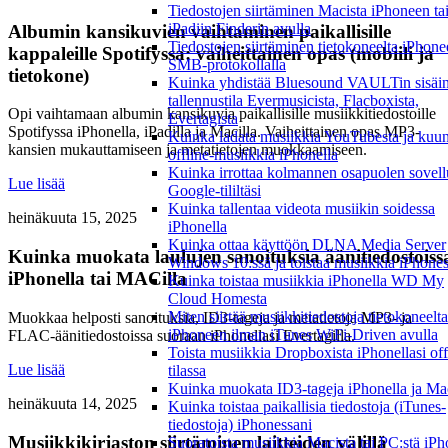
Tiedostojen siirtäminen Macista iPhoneen ta
iPadiin Finderin avulla
Albumin kansikuvien vaihtaminen paikallisille
Tiedostojen siirtäminen tietokoneelta iPhon
kappaleille Spotifyssa: vaiheittainen opas (mobiili ja
SMB-protokollalla
tietokone)
Kuinka yhdistää Bluesound VAULTin sisäi
tallennustila Evermusicista, Flacboxista,
Opi vaihtamaan albumin kansikuvia paikallisille musiikkitiedostoille
Evertagista
Spotifyssa iPhonella, iPadilla ja Macilla. Vaiheittainen opas MP3-
Kuinka ladata musiikkia YouTubesta ja kuun
kansien mukauttamiseen ja metatietojen muokkaamiseen.
offline-musiikkia iPhonella
Kuinka irrottaa kolmannen osapuolen sovell
Lue lisää
Google-tililtäsi
Kuinka tallentaa videota musiikin soidessa
heinäkuuta 15, 2025
iPhonella
Kuinka ottaa käyttöön DLNA Media Server
Kuinka muokata laulujen sanoituksia äänitiedostoiss
Windows 10:ssä ja toistaa musiikkia iPhone
iPhonella tai MACilla
Kuinka toistaa musiikkia iPhonella WD My
Cloud Homesta
Miten siirtää musiikkitiedostoja tietokoneelta
Muokkaa helposti sanoituksia, ID3-tageja ja metatietoja MP3- ja
iPhoneen ilman iTunes WiFi-Driven avulla
FLAC-äänitiedostoissa suoraan iPhonellasi Evertagilla.
Toista musiikkia Dropboxista iPhonellasi off
Lue lisää
tilassa
Kuinka muokata ID3-tageja iPhonella ja Mac
heinäkuuta 14, 2025
Kuinka toistaa paikallisia tiedostoja (iTunes-
tiedostoja) iPhonessani
Musiikkikirjaston siirtäminen laitteiden välillä
Suoratoista musiikkia Macista tai PC:stä iP