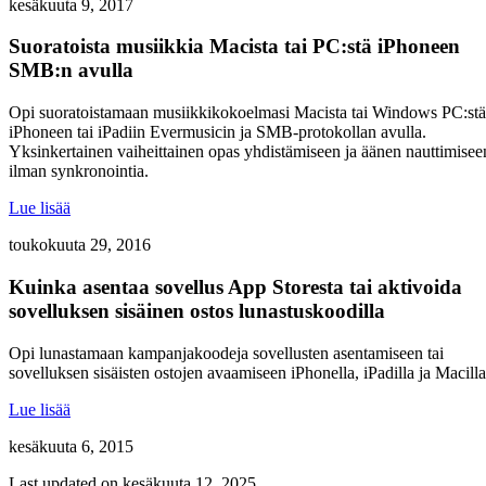
kesäkuuta 9, 2017
Suoratoista musiikkia Macista tai PC:stä iPhoneen
SMB:n avulla
Opi suoratoistamaan musiikkikokoelmasi Macista tai Windows PC:stä
iPhoneen tai iPadiin Evermusicin ja SMB-protokollan avulla.
Yksinkertainen vaiheittainen opas yhdistämiseen ja äänen nauttimisee
ilman synkronointia.
Lue lisää
toukokuuta 29, 2016
Kuinka asentaa sovellus App Storesta tai aktivoida
sovelluksen sisäinen ostos lunastuskoodilla
Opi lunastamaan kampanjakoodeja sovellusten asentamiseen tai
sovelluksen sisäisten ostojen avaamiseen iPhonella, iPadilla ja Macilla
Lue lisää
kesäkuuta 6, 2015
Last updated on
kesäkuuta 12, 2025