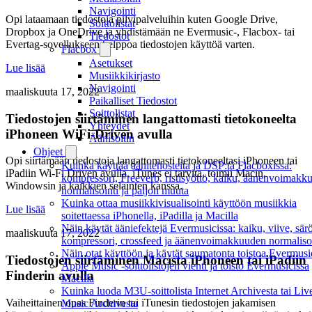
Navigointi
Opi lataamaan tiedostoja pilvipalveluihin kuten Google Drive,
Soittolistat
Dropbox ja OneDrive ja yhdistämään ne Evermusic-, Flacbox- tai
Tiedostot
Evertag-sovellukseen helppoa tiedostojen käyttöä varten.
Flacbox
Asetukset
Lue lisää
Musiikkikirjasto
Navigointi
maaliskuuta 17, 2022
Paikalliset Tiedostot
Soittolistat
Tiedostojen siirtäminen langattomasti tietokoneelta
Yhteydet
iPhoneen WiFi-Driven avulla
Äänisoitin
Ohjeet
Opi siirtämään tiedostoja langattomasti tietokoneeltasi iPhoneen tai
Kuinka käyttää äänitehosteita ja DSP:tä Flacboxissa:
iPadiin Wi-Fi Driven avulla. iTunes ei tarvita, toimii Macin,
kompressori, Freeverb, ristisyöttö, kaiku, äänenvoimakk
Windowsin ja kaikkien selainten kanssa.
normalisointi ja paljon muuta
Kuinka ottaa musiikkivisualisointi käyttöön musiikkia
Lue lisää
soitettaessa iPhonella, iPadilla ja Macilla
Näin käytät ääniefektejä Evermusicissa: kaiku, viive, särö
maaliskuuta 17, 2022
kompressori, crossfeed ja äänenvoimakkuuden normalisoi
Näin otat käyttöön ja käytät saumatonta toistoa Evermusi
Tiedostojen siirtäminen Macista iPhoneen tai iPadiin
Apple Music -soittolistojen vienti ja toisto Evermusicissa
Finderin avulla
Macilla
Kuinka luoda M3U-soittolista Internet Archivesta tai Liv
Vaiheittainen opas Finderin tai iTunesin tiedostojen jakamisen
Music Archivesta