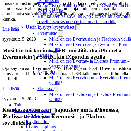
iPhonessani
musiikin toistaminen iPhonellasi ja Macillasi on edelleen mahdollista j
Suoratoista musiikkia Macista tai PC:stä iPhoneen
nautittavaa. Halusitpa sitten elää muistoja uudelleen tai nauttia
SMB:n avulla
ainutlaatuisesta kokoelmastasi offline-tilassa, tämä opas näyttää sinull
Kuinka asentaa sovellus App Storesta tai aktivoida
kuinka.
sovelluksen sisäinen ostos lunastuskoodilla
Usein kysytyt kysymykset
Lue lisää
Evermusic
Mikä on ero Evermusicin ja Flacboxin välill
syyskuuta 5, 2023
Mikä on ero Evermusic ja Evermusic Premi
välillä
Musiikin toistaminen USB-muistitikulta iPhonella
Evertag
Evermusicin ja SanDiskin iXpandin avulla
Mikä on ero Evertag- ja Evertag Premium -
versioiden välillä
Opi käyttämään Evermusicia SanDisk iXpand Flash Drive -muistitik
Evervideo
kanssa musiikin toistamiseen suoraan USB-tallennustilasta iPhonella
Mikä on ero Evervideon ja Evervideo Prem
tai iPadilla.
välillä?
Flacbox
Lue lisää
Mikä on ero Flacboxin ja Flacbox Premium
syyskuuta 5, 2023
välillä?
Tuki
Kuinka käyttää äänitaajuuskorjainta iPhonessa,
Oikeudelliset tiedot
iPadissa tai Macissa Evermusic- ja Flacbox-
Evästekäytäntö
Käyttöehdot
sovelluksilla
Lisenssisopimus