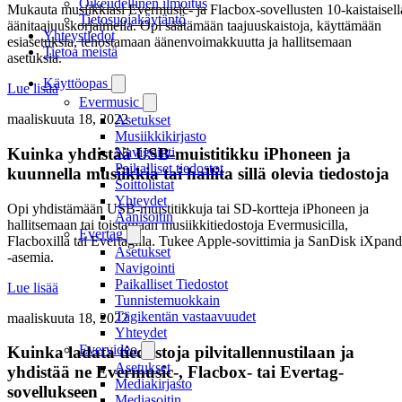
Oikeudellinen ilmoitus
Mukauta musiikkiasi Evermusic- ja Flacbox-sovellusten 10-kaistaisell
Tietosuojakäytäntö
äänitaajuuskorjaimella. Opi säätämään taajuuskaistoja, käyttämään
Yhteystiedot
esiasetuksia, tehostamaan äänenvoimakkuutta ja hallitsemaan
Tietoa meistä
asetuksia.
Käyttöopas
Lue lisää
Evermusic
maaliskuuta 18, 2022
Asetukset
Musiikkikirjasto
Kuinka yhdistää USB-muistitikku iPhoneen ja
Navigointi
Paikalliset tiedostot
kuunnella musiikkia tai hallita sillä olevia tiedostoja
Soittolistat
Yhteydet
Opi yhdistämään USB-muistitikkuja tai SD-kortteja iPhoneen ja
Äänisoitin
hallitsemaan tai toistamaan musiikkitiedostoja Evermusicilla,
Evertag
Flacboxilla tai Evertagilla. Tukee Apple-sovittimia ja SanDisk iXpand
Asetukset
-asemia.
Navigointi
Paikalliset Tiedostot
Lue lisää
Tunnistemuokkain
Tägikentän vastaavuudet
maaliskuuta 18, 2022
Yhteydet
Evervideo
Kuinka ladata tiedostoja pilvitallennustilaan ja
Asetukset
yhdistää ne Evermusic-, Flacbox- tai Evertag-
Mediakirjasto
sovellukseen
Mediasoitin