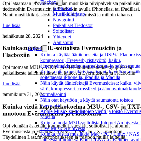
Flacbox
Opi lataamaan ja synkronoimaan musiikkia pilvipalvelusta paikallisiin
Asetukset
tiedostoihin Evermusicin ja Flacboxin avulla iPhonellasi tai iPadillasi.
Musiikkikirjasto
Nauti musiikkikirjastostasi offline-tilassa, missä ja milloin tahansa.
Navigointi
Lue lisää
Paikalliset Tiedostot
Soittolistat
heinäkuuta 28, 2024
Yhteydet
Äänisoitin
Kuinka tuoda M3U-soittolista Evermusiciin ja
Ohjeet
Flacboxiin
Kuinka käyttää äänitehosteita ja DSP:tä Flacboxiss
kompressori, Freeverb, ristisyöttö, kaiku,
äänenvoimakkuuden normalisointi ja paljon muuta
Opi tuomaan M3U-, M3U8- ja CUE-soittolistatiedostoja pilvestä,
Kuinka ottaa musiikkivisualisointi käyttöön musiik
paikallisesta tallennustilasta tai laitteesta Evermusiciin ja Flacboxiin.
soitettaessa iPhonella, iPadilla ja Macilla
Näin käytät ääniefektejä Evermusicissa: kaiku, viiv
Lue lisää
särö, kompressori, crossfeed ja äänenvoimakkuud
normalisointi
tammikuuta 31, 2024
Näin otat käyttöön ja käytät saumatonta toistoa
Evermusicissa
Kuinka viedä kappalekokoelma M3U-, CSV- ja TXT
Apple Music -soittolistojen vienti ja toisto Evermus
muotoon Evermusicissa ja Flacboxissa
Macilla
Kuinka luoda M3U-soittolista Internet Archivesta t
Opi viemään äskettäin kuunnellut, suosikit, soittolistat ja albumit
Live Music Archivesta
Evermusicista ja Flacboxista M3U-, CSV- tai TXT-muotoon.
Kuinka toistaa musiikkia Mac / PC / Linux / NAS 
Täydellinen Last.fm-scrobbaukseen ja toistoon muilla laitteilla.
laitteesta iPhonessa Kodi DLNA -palvelimen avull