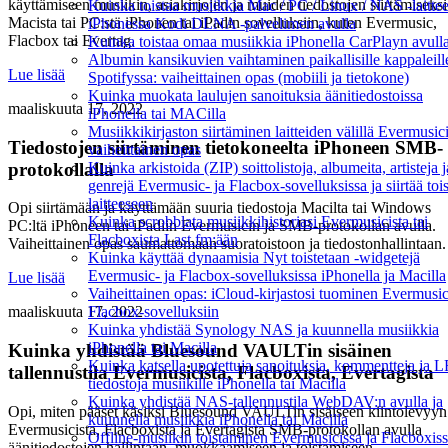
käyttämiseen musiikin, asiakirjojen ja muiden tiedostojen siirtämiseksi
Kuinka toistaa musiikkia Mac / PC / Linux / NAS -laittee
Macista tai PC:stä iPhonen tai iPadin sovelluksiin, kuten Evermusic,
iPhonessa Kodi DLNA -palvelimen avulla
Flacbox tai Evertag.
Kuinka toistaa omaa musiikkia iPhonella CarPlayn avull
Albumin kansikuvien vaihtaminen paikallisille kappaleill
Lue lisää
Spotifyssa: vaiheittainen opas (mobiili ja tietokone)
Kuinka muokata laulujen sanoituksia äänitiedostoissa
maaliskuuta 17, 2022
iPhonella tai MACilla
Musiikkikirjaston siirtäminen laitteiden välillä Evermusici
Tiedostojen siirtäminen tietokoneelta iPhoneen SMB-
vaiheittainen opas
protokollalla
Kuinka arkistoida (ZIP) soittolistoja, albumeita, artisteja j
genrejä Evermusic- ja Flacbox-sovelluksissa ja siirtää toi
laitteeseen
Opi siirtämään ja käyttämään suuria tiedostoja Macilta tai Windows
Kuinka scrobblata musiikkihistoriasi Evermusicista tai
PC:ltä iPhoneen tai iPadiin Evermusicin ja SMB-protokollan avulla.
Flacboxista Last.fm:ään
Vaiheittainen opas saumattomaan suoratoistoon ja tiedostonhallintaan.
Kuinka käyttää dynaamisia Nyt toistetaan -widgetejä
Evermusic- ja Flacbox-sovelluksissa iPhonella ja Macilla
Lue lisää
Vaiheittainen opas: iCloud-kirjastosi tuominen Evermusic
Flacbox-sovelluksiin
maaliskuuta 17, 2022
Kuinka yhdistää Synology NAS ja kuunnella musiikkia
iPhonella tai Macilla
Kuinka yhdistää Bluesound VAULTin sisäinen
Kuinka katsella upotettuja sanoituksia, kommentteja ja 
tallennustila Evermusicista, Flacboxista, Evertagista
tiedostoja musiikille iPhonella tai Macilla
Kuinka yhdistää NAS-tallennustila WebDAV:n avulla ja
Opi, miten pääset käsiksi Bluesound VAULTin sisäiseen kiintolevyyn
kuunnella musiikkia iPhonella tai Macilla
Evermusicista, Flacboxista ja Evertagista SMB-protokollan avulla
Offline-musiikin toistaminen Evermusicissa ja Flacboxiss
äänitiedostojen hallintaan, muokkaamiseen ja toistamiseen.