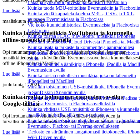
Lataa ja synkronoi pilvestä paikallisiin tiedostoihin
Kuinka tuoda M3U-soittolista Evermusiciin ja Flacboxii
Lue lisää
Kuinka viedä kappalekokoelma M3U-, CSV- ja TXT-
muotoon Evermusicissa ja Flacboxissa
maaliskuuta 10, 2022
Vie koko kuunteluhistoriasi Evermusicista ja Flacboxista
Last.fm:iin
Kuinka ladata musiikkia YouTubesta ja kuunnella
Kuinka toistaa FLAC (häviötöntä) musiikkia iPhonella
offline-musiikkia iPhonella
Musiikin suoratoisto iCloud Drivesta iPhonella tai Macill
Kuinka lisätä ja tarkastella kommentteja ääniraidoillesi
Opi muuntamaan YouTube-videoita äänitiedostoiksi, lataamaan
iPhonessa, iPadissa ja Macissa Evermusicin ja Flacboxin
musiikkitiedostoja ja käyttämään Evermusic-sovellusta kuunnellaksesi
avulla
offline iPhonella tai Macilla.
Kuinka kuunnella äänikirjoja iPhonella, iPadilla ja Macil
Evermusicin avulla
Lue lisää
Kuinka toistaa paikallista musiikkia, joka on tallennettu
iPhonellesi tai Macillesi
joulukuuta 1, 2021
Musiikin toistaminen USB-muistitikulta iPhonella Everm
ja SanDiskin iXpandin avulla
Kuinka irrottaa kolmannen osapuolen sovellus
Kuinka käyttää äänitaajuuskorjainta iPhonessa, iPadissa t
Google-tililtäsi
Macissa Evermusic- ja Flacbox-sovelluksilla
Kuinka yhdistää USB-muistitikku iPhoneen ja kuunnella
musiikkia tai hallita sillä olevia tiedostoja
Opi irrottamaan sovelluksia Google-tililtäsi yksityisyyden ja
Kuinka ladata tiedostoja pilvitallennustilaan ja yhdistää n
turvallisuuden parantamiseksi. Seuraa helppoa vaiheittaista opastamm
Evermusic-, Flacbox- tai Evertag-sovellukseen
Tiedostojen siirtäminen langattomasti tietokoneelta iPho
Lue lisää
WiFi-Driven avulla