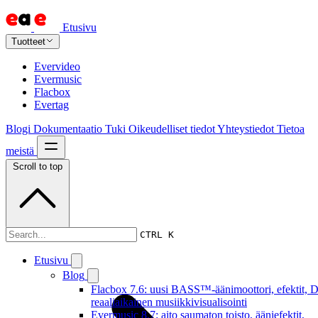
Etusivu
Tuotteet
Evervideo
Evermusic
Flacbox
Evertag
Blogi
Dokumentaatio
Tuki
Oikeudelliset tiedot
Yhteystiedot
Tietoa
meistä
Scroll to top
Dokumentaatio
CTRL K
Etusivu
Blog
Flacbox 7.6: uusi BASS™-äänimoottori, efektit, D
reaaliaikainen musiikkivisualisointi
Evermusic 8.7: aito saumaton toisto, ääniefektit,