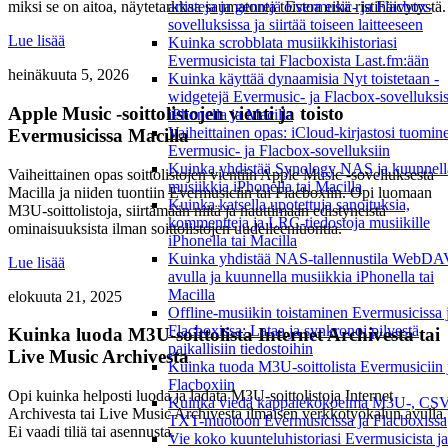
artisteja ja genrejä Evermusic- ja Flacbox-
miksi se on aitoa, näytetarkkaa saumatonta toistoa eikä ristihäivytystä.
sovelluksissa ja siirtää toiseen laitteeseen
Lue lisää
Kuinka scrobblata musiikkihistoriasi
Evermusicista tai Flacboxista Last.fm:ään
heinäkuuta 5, 2026
Kuinka käyttää dynaamisia Nyt toistetaan -
widgetejä Evermusic- ja Flacbox-sovelluksi
Apple Music -soittolistojen vienti ja toisto
iPhonella ja Macilla
Vaiheittainen opas: iCloud-kirjastosi tuomin
Evermusicissa Macilla
Evermusic- ja Flacbox-sovelluksiin
Kuinka yhdistää Synology NAS ja kuunnell
Vaiheittainen opas soittolistojen vientiin Apple Music -sovelluksesta
musiikkia iPhonella tai Macilla
Macilla ja niiden tuontiin Evermusiciin tai Flacboxiin. Opi luomaan
Kuinka katsella upotettuja sanoituksia,
M3U-soittolistoja, siirtämään niitä ja nauttimaan edistyneistä
kommentteja ja LRC-tiedostoja musiikille
ominaisuuksista ilman soittolistojen uudelleenluontia.
iPhonella tai Macilla
Kuinka yhdistää NAS-tallennustila WebDA
Lue lisää
avulla ja kuunnella musiikkia iPhonella tai
Macilla
elokuuta 21, 2025
Offline-musiikin toistaminen Evermusicissa 
Flacboxissa: Lataa ja synkronoi pilvestä
Kuinka luoda M3U-soittolista Internet Archivesta tai
paikallisiin tiedostoihin
Live Music Archivesta
Kuinka tuoda M3U-soittolista Evermusiciin 
Flacboxiin
Opi kuinka helposti luoda ja ladata M3U-soittolistoja Internet
Kuinka viedä kappalekokoelma M3U-, CSV
Archivesta tai Live Music Archivesta ilmaisen verkkotyökalun avulla.
TXT-muotoon Evermusicissa ja Flacboxissa
Ei vaadi tiliä tai asennusta.
Vie koko kuunteluhistoriasi Evermusicista ja