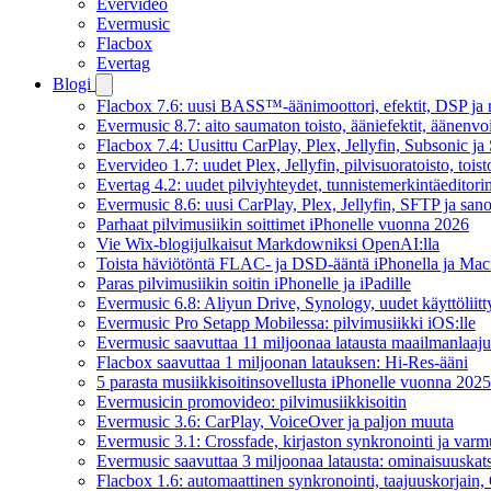
Evervideo
Evermusic
Flacbox
Evertag
Blogi
Flacbox 7.6: uusi BASS™-äänimoottori, efektit, DSP ja re
Evermusic 8.7: aito saumaton toisto, ääniefektit, äänenv
Flacbox 7.4: Uusittu CarPlay, Plex, Jellyfin, Subsonic j
Evervideo 1.7: uudet Plex, Jellyfin, pilvisuoratoisto, toist
Evertag 4.2: uudet pilviyhteydet, tunnistemerkintäeditorin 
Evermusic 8.6: uusi CarPlay, Plex, Jellyfin, SFTP ja san
Parhaat pilvimusiikin soittimet iPhonelle vuonna 2026
Vie Wix-blogijulkaisut Markdowniksi OpenAI:lla
Toista häviötöntä FLAC- ja DSD-ääntä iPhonella ja Maci
Paras pilvimusiikin soitin iPhonelle ja iPadille
Evermusic 6.8: Aliyun Drive, Synology, uudet käyttöliitt
Evermusic Pro Setapp Mobilessa: pilvimusiikki iOS:lle
Evermusic saavuttaa 11 miljoonaa latausta maailmanlaajui
Flacbox saavuttaa 1 miljoonan latauksen: Hi-Res-ääni
5 parasta musiikkisoitinsovellusta iPhonelle vuonna 2025
Evermusicin promovideo: pilvimusiikkisoitin
Evermusic 3.6: CarPlay, VoiceOver ja paljon muuta
Evermusic 3.1: Crossfade, kirjaston synkronointi ja varm
Evermusic saavuttaa 3 miljoonaa latausta: ominaisuuskat
Flacbox 1.6: automaattinen synkronointi, taajuuskorjain