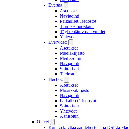
Evertag
Asetukset
Navigointi
Paikalliset Tiedostot
Tunnistemuokkain
Tägikentän vastaavuudet
Yhteydet
Evervideo
Asetukset
Mediakirjasto
Mediasoitin
Navigointi
Soittolistat
Tiedostot
Flacbox
Asetukset
Musiikkikirjasto
Navigointi
Paikalliset Tiedostot
Soittolistat
Yhteydet
Äänisoitin
Ohjeet
Kuinka käyttää äänitehosteita ja DSP:tä Fla