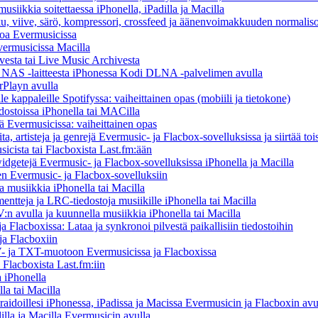
usiikkia soitettaessa iPhonella, iPadilla ja Macilla
ku, viive, särö, kompressori, crossfeed ja äänenvoimakkuuden normaliso
toa Evermusicissa
Evermusicissa Macilla
vesta tai Live Music Archivesta
/ NAS -laitteesta iPhonessa Kodi DLNA -palvelimen avulla
rPlayn avulla
 kappaleille Spotifyssa: vaiheittainen opas (mobiili ja tietokone)
dostoissa iPhonella tai MACilla
llä Evermusicissa: vaiheittainen opas
ta, artisteja ja genrejä Evermusic- ja Flacbox-sovelluksissa ja siirtää toi
icista tai Flacboxista Last.fm:ään
idgetejä Evermusic- ja Flacbox-sovelluksissa iPhonella ja Macilla
nen Evermusic- ja Flacbox-sovelluksiin
musiikkia iPhonella tai Macilla
entteja ja LRC-tiedostoja musiikille iPhonella tai Macilla
 avulla ja kuunnella musiikkia iPhonella tai Macilla
 Flacboxissa: Lataa ja synkronoi pilvestä paikallisiin tiedostoihin
ja Flacboxiin
 ja TXT-muotoon Evermusicissa ja Flacboxissa
 Flacboxista Last.fm:iin
 iPhonella
la tai Macilla
iraidoillesi iPhonessa, iPadissa ja Macissa Evermusicin ja Flacboxin avu
illa ja Macilla Evermusicin avulla