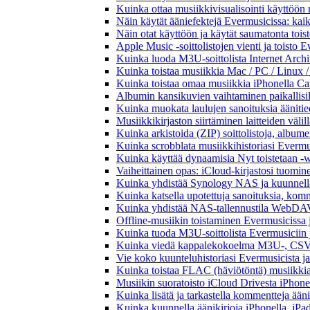
Kuinka ottaa musiikkivisualisointi käyttöön m
Näin käytät ääniefektejä Evermusicissa: kai
Näin otat käyttöön ja käytät saumatonta tois
Apple Music -soittolistojen vienti ja toisto 
Kuinka luoda M3U-soittolista Internet Archi
Kuinka toistaa musiikkia Mac / PC / Linux 
Kuinka toistaa omaa musiikkia iPhonella Ca
Albumin kansikuvien vaihtaminen paikallisille
Kuinka muokata laulujen sanoituksia äänitie
Musiikkikirjaston siirtäminen laitteiden väli
Kuinka arkistoida (ZIP) soittolistoja, albumei
Kuinka scrobblata musiikkihistoriasi Evermus
Kuinka käyttää dynaamisia Nyt toistetaan -w
Vaiheittainen opas: iCloud-kirjastosi tuomi
Kuinka yhdistää Synology NAS ja kuunnella 
Kuinka katsella upotettuja sanoituksia, komm
Kuinka yhdistää NAS-tallennustila WebDAV:n
Offline-musiikin toistaminen Evermusicissa ja
Kuinka tuoda M3U-soittolista Evermusiciin 
Kuinka viedä kappalekokoelma M3U-, CSV-
Vie koko kuunteluhistoriasi Evermusicista ja
Kuinka toistaa FLAC (häviötöntä) musiikkia
Musiikin suoratoisto iCloud Drivesta iPhonel
Kuinka lisätä ja tarkastella kommentteja ään
Kuinka kuunnella äänikirjoja iPhonella, iPad