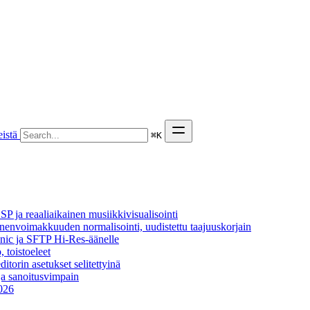
istä
⌘
K
P ja reaaliaikainen musiikkivisualisointi
äänenvoimakkuuden normalisointi, uudistettu taajuuskorjain
onic ja SFTP Hi-Res-äänelle
, toistoeleet
itorin asetukset selitettyinä
ja sanoitusvimpain
2026