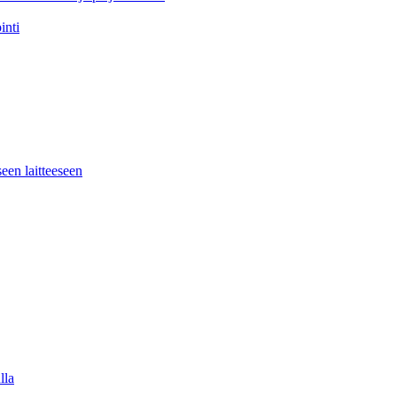
inti
seen laitteeseen
lla