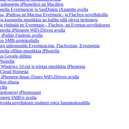
tallennettu iPhonellesi tai Macillesi
onella Evermusicin ja SanDiskin iXpandin avulla
a, iPadissa tai Macissa Evermusic- ja Flacbox-sovelluksilla
kuunnella musiikkia tai hallita sillä olevia tiedostoja
n ja yhdistää ne Evermusic-, Flacbox- tai Evertag-sovellukseen
koneelta iPhoneen WiFi-Driven avulla
 iPadiin Finderin avulla
een SMB-protokollalla
 tallennustila Evermusicista, Flacboxista, Evertagista
ella offline-musiikkia iPhonella
s Google-tililtäsi
Phonella
indows 10:ssä ja toistaa musiikkia iPhonessa
y Cloud Homesta
lta iPhoneen ilman iTunes WiFi-Driven avulla
ine-tilassa
illa
-tiedostoja) iPhonessani
Phoneen SMB:n avulla
ivoida sovelluksen sisäinen ostos lunastuskoodilla