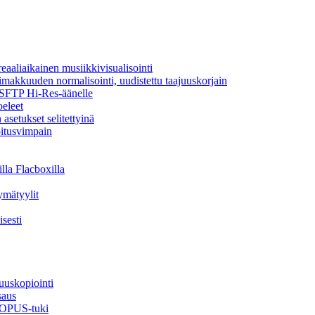
aaliaikainen musiikkivisualisointi
oimakkuuden normalisointi, uudistettu taajuuskorjain
a SFTP Hi-Res-äänelle
oeleet
asetukset selitettyinä
oitusvimpain
lla Flacboxilla
ymätyylit
sesti
uuskopiointi
saus
, OPUS-tuki