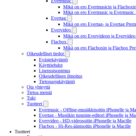
Evermusic
Mikä on ero Evermusicin ja Flacboxin 
Mikä on ero Evermusic ja Evermusic 
Evertag
Mikä on ero Evertag- ja Evertag Premi
Evervideo
Mikä on ero Evervideon ja Evervideo 
Flacbox
Mikä on ero Flacboxin ja Flacbox Pre
Oikeudelliset tiedot
Evästekäytäntö
Käyttöehdot
Lisenssisopimus
Oikeudellinen ilmoitus
Tietosuojakäytäntö
Ota yhteyttä
Tietoa meistä
Tuki
Tuotteet
Evermusic - Offline-musiikkisoitin iPhonelle ja Ma
Evertag - Musiikin tunniste-editori iPhonelle ja Ma
Evervideo - HD-videosoitin iPhonelle ja Macille
Flacbox - Hi-Res-äänisoitin iPhonelle ja Macille
Tuotteet