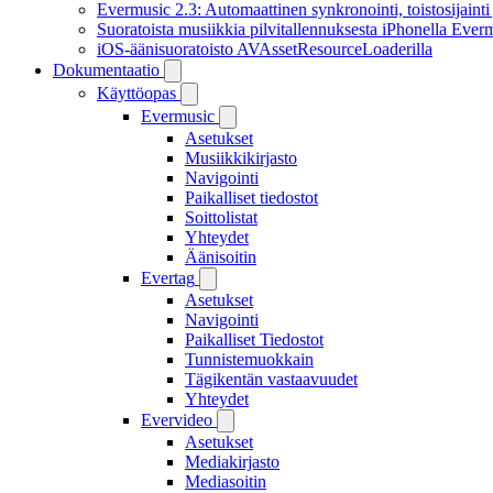
Evermusic 2.3: Automaattinen synkronointi, toistosijainti 
Suoratoista musiikkia pilvitallennuksesta iPhonella Everm
iOS-äänisuoratoisto AVAssetResourceLoaderilla
Dokumentaatio
Käyttöopas
Evermusic
Asetukset
Musiikkikirjasto
Navigointi
Paikalliset tiedostot
Soittolistat
Yhteydet
Äänisoitin
Evertag
Asetukset
Navigointi
Paikalliset Tiedostot
Tunnistemuokkain
Tägikentän vastaavuudet
Yhteydet
Evervideo
Asetukset
Mediakirjasto
Mediasoitin