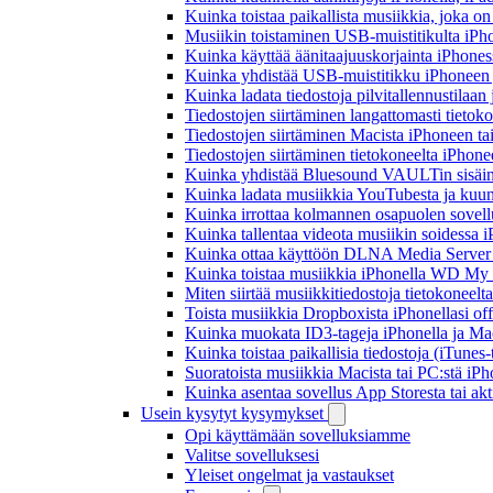
Kuinka toistaa paikallista musiikkia, joka on 
Musiikin toistaminen USB-muistitikulta iPh
Kuinka käyttää äänitaajuuskorjainta iPhoness
Kuinka yhdistää USB-muistitikku iPhoneen ja 
Kuinka ladata tiedostoja pilvitallennustilaa
Tiedostojen siirtäminen langattomasti tieto
Tiedostojen siirtäminen Macista iPhoneen tai
Tiedostojen siirtäminen tietokoneelta iPhon
Kuinka yhdistää Bluesound VAULTin sisäinen
Kuinka ladata musiikkia YouTubesta ja kuunn
Kuinka irrottaa kolmannen osapuolen sovellu
Kuinka tallentaa videota musiikin soidessa i
Kuinka ottaa käyttöön DLNA Media Server W
Kuinka toistaa musiikkia iPhonella WD M
Miten siirtää musiikkitiedostoja tietokonee
Toista musiikkia Dropboxista iPhonellasi offl
Kuinka muokata ID3-tageja iPhonella ja Mac
Kuinka toistaa paikallisia tiedostoja (iTunes
Suoratoista musiikkia Macista tai PC:stä i
Kuinka asentaa sovellus App Storesta tai akt
Usein kysytyt kysymykset
Opi käyttämään sovelluksiamme
Valitse sovelluksesi
Yleiset ongelmat ja vastaukset