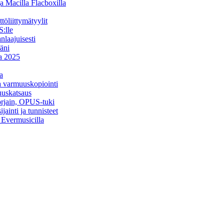
a Macilla Flacboxilla
öliittymätyylit
:lle
nlaajuisesti
äni
na 2025
a
ja varmuuskopiointi
uuskatsaus
orjain, OPUS-tuki
ainti ja tunnisteet
a Evermusicilla