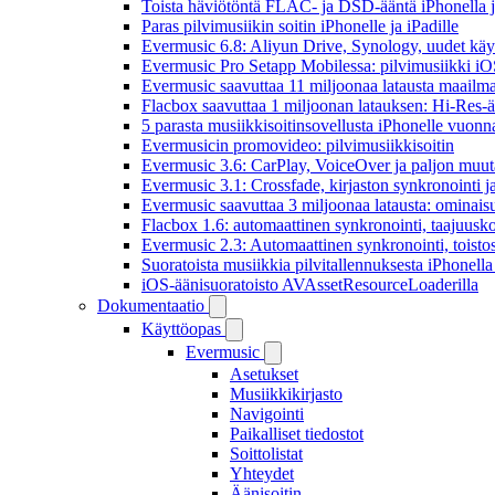
Toista häviötöntä FLAC- ja DSD-ääntä iPhonella j
Paras pilvimusiikin soitin iPhonelle ja iPadille
Evermusic 6.8: Aliyun Drive, Synology, uudet käytt
Evermusic Pro Setapp Mobilessa: pilvimusiikki iOS
Evermusic saavuttaa 11 miljoonaa latausta maailma
Flacbox saavuttaa 1 miljoonan latauksen: Hi-Res-ä
5 parasta musiikkisoitinsovellusta iPhonelle vuon
Evermusicin promovideo: pilvimusiikkisoitin
Evermusic 3.6: CarPlay, VoiceOver ja paljon muut
Evermusic 3.1: Crossfade, kirjaston synkronointi 
Evermusic saavuttaa 3 miljoonaa latausta: ominais
Flacbox 1.6: automaattinen synkronointi, taajuusk
Evermusic 2.3: Automaattinen synkronointi, toistosij
Suoratoista musiikkia pilvitallennuksesta iPhonell
iOS-äänisuoratoisto AVAssetResourceLoaderilla
Dokumentaatio
Käyttöopas
Evermusic
Asetukset
Musiikkikirjasto
Navigointi
Paikalliset tiedostot
Soittolistat
Yhteydet
Äänisoitin