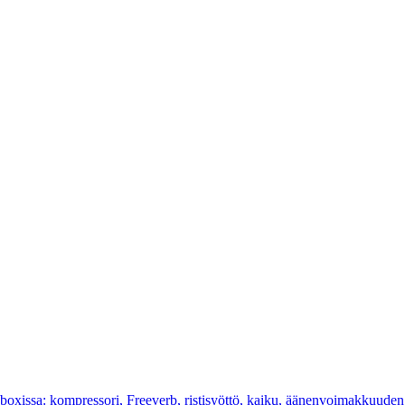
cboxissa: kompressori, Freeverb, ristisyöttö, kaiku, äänenvoimakkuuden