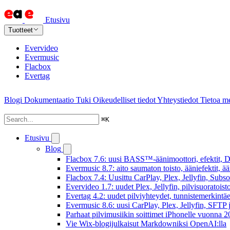
Etusivu
Tuotteet
Evervideo
Evermusic
Flacbox
Evertag
Blogi
Dokumentaatio
Tuki
Oikeudelliset tiedot
Yhteystiedot
Tietoa me
⌘
K
Etusivu
Blog
Flacbox 7.6: uusi BASS™-äänimoottori, efektit, DS
Evermusic 8.7: aito saumaton toisto, ääniefektit, 
Flacbox 7.4: Uusittu CarPlay, Plex, Jellyfin, Subs
Evervideo 1.7: uudet Plex, Jellyfin, pilvisuoratoisto
Evertag 4.2: uudet pilviyhteydet, tunnistemerkintäed
Evermusic 8.6: uusi CarPlay, Plex, Jellyfin, SFTP 
Parhaat pilvimusiikin soittimet iPhonelle vuonna 
Vie Wix-blogijulkaisut Markdowniksi OpenAI:lla