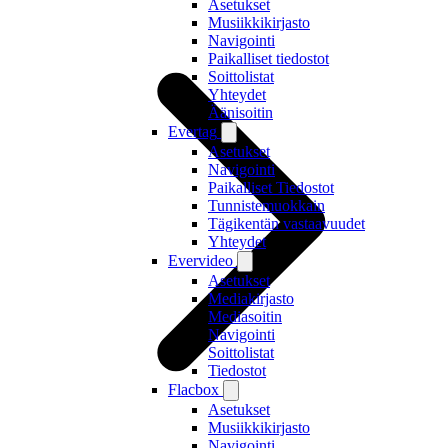
Asetukset
Musiikkikirjasto
Navigointi
Paikalliset tiedostot
Soittolistat
Yhteydet
Äänisoitin
Evertag
Asetukset
Navigointi
Paikalliset Tiedostot
Tunnistemuokkain
Tägikentän vastaavuudet
Yhteydet
Evervideo
Asetukset
Mediakirjasto
Mediasoitin
Navigointi
Soittolistat
Tiedostot
Flacbox
Asetukset
Musiikkikirjasto
Navigointi