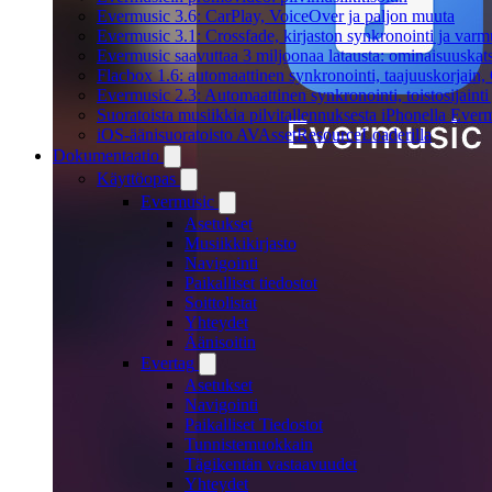
Evermusic 3.6: CarPlay, VoiceOver ja paljon muuta
Evermusic 3.1: Crossfade, kirjaston synkronointi ja varm
Evermusic saavuttaa 3 miljoonaa latausta: ominaisuuskat
Flacbox 1.6: automaattinen synkronointi, taajuuskorjain
Evermusic 2.3: Automaattinen synkronointi, toistosijainti 
Suoratoista musiikkia pilvitallennuksesta iPhonella Everm
iOS-äänisuoratoisto AVAssetResourceLoaderilla
Dokumentaatio
Käyttöopas
Evermusic
Asetukset
Musiikkikirjasto
Navigointi
Paikalliset tiedostot
Soittolistat
Yhteydet
Äänisoitin
Evertag
Asetukset
Navigointi
Paikalliset Tiedostot
Tunnistemuokkain
Tägikentän vastaavuudet
Yhteydet