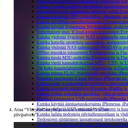
Albumin kansikuvien vaihtaminen paikallisille kappa
Kuinka muokata laulujen sanoituksia äänitiedostoi
Musiikkikirjaston siirtäminen laitteiden välillä Eve
Kuinka arkistoida (ZIP) soittolistoja, albumeita, art
Kuinka scrobblata musiikkihistoriasi Evermusicista
Kuinka käyttää dynaamisia Nyt toistetaan -widgete
Vaiheittainen opas: iCloud-kirjastosi tuominen Eve
Kuinka yhdistää Synology NAS ja kuunnella musiik
Kuinka katsella upotettuja sanoituksia, kommenttej
Kuinka yhdistää NAS-tallennustila WebDAV:n avull
Offline-musiikin toistaminen Evermusicissa ja Flacb
Kuinka tuoda M3U-soittolista Evermusiciin ja Fla
Kuinka viedä kappalekokoelma M3U-, CSV- ja TX
Vie koko kuunteluhistoriasi Evermusicista ja Flacb
Kuinka toistaa FLAC (häviötöntä) musiikkia iPhon
Musiikin suoratoisto iCloud Drivesta iPhonella tai
Kuinka lisätä ja tarkastella kommentteja ääniraidoi
Kuinka kuunnella äänikirjoja iPhonella, iPadilla j
Kuinka toistaa paikallista musiikkia, joka on tallenn
Musiikin toistaminen USB-muistitikulta iPhonella
Kuinka käyttää äänitaajuuskorjainta iPhonessa, iPa
Kuinka yhdistää USB-muistitikku iPhoneen ja kuunnel
Avaa “Yhteydet”-näyttö ja valitse valikosta “Yhdistä
Kuinka ladata tiedostoja pilvitallennustilaan ja yh
pilvipalvelu”.
Tiedostojen siirtäminen langattomasti tietokoneel
Tiedostojen siirtäminen Macista iPhoneen tai iPadi