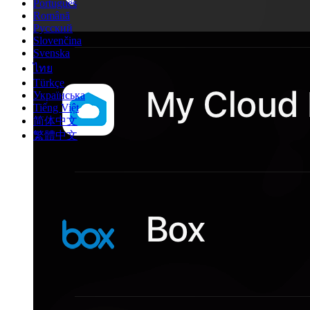
Português
Română
Русский
Slovenčina
Svenska
ไทย
Türkçe
Українська
Tiếng Việt
简体中文
繁體中文