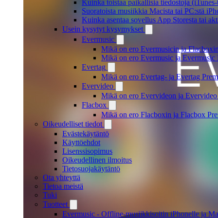
Kuinka toistaa paikallisia tiedostoja (iTunes
Suoratoista musiikkia Macista tai PC:stä i
Kuinka asentaa sovellus App Storesta tai akt
Usein kysytyt kysymykset
Evermusic
Mikä on ero Evermusicin ja Flacboxin 
Mikä on ero Evermusic ja Evermusic 
Evertag
Mikä on ero Evertag- ja Evertag Premi
Evervideo
Mikä on ero Evervideon ja Evervideo 
Flacbox
Mikä on ero Flacboxin ja Flacbox Pre
Oikeudelliset tiedot
Evästekäytäntö
Käyttöehdot
Lisenssisopimus
Oikeudellinen ilmoitus
Tietosuojakäytäntö
Ota yhteyttä
Tietoa meistä
Tuki
Tuotteet
Evermusic - Offline-musiikkisoitin iPhonelle ja Ma