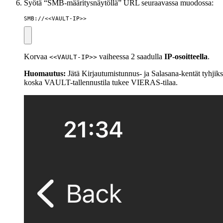
Syötä “SMB-määritysnäytöllä” URL seuraavassa muodossa:
SMB://<<VAULT-IP>>
Korvaa
vaiheessa 2 saadulla
IP-osoitteella
.
<<VAULT-IP>>
Huomautus:
Jätä Kirjautumistunnus- ja Salasana-kentät tyhjiks
koska VAULT-tallennustila tukee VIERAS-tilaa.