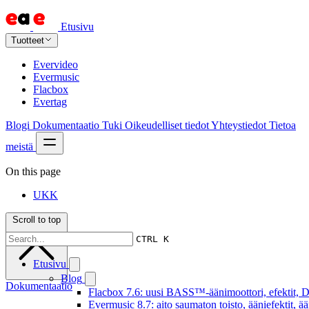
Etusivu
Tuotteet
Evervideo
Evermusic
Flacbox
Evertag
Blogi
Dokumentaatio
Tuki
Oikeudelliset tiedot
Yhteystiedot
Tietoa
meistä
On this page
UKK
Scroll to top
CTRL K
Etusivu
Blog
Dokumentaatio
Flacbox 7.6: uusi BASS™-äänimoottori, efektit, DS
Evermusic 8.7: aito saumaton toisto, ääniefektit, 