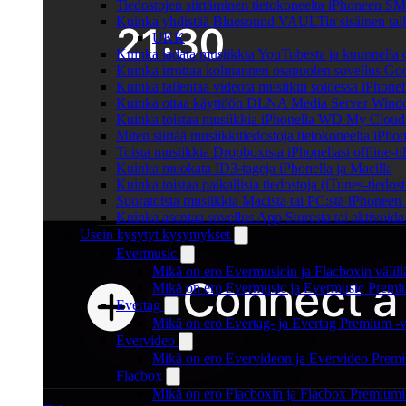
Tiedostojen siirtäminen tietokoneelta iPhoneen SM
Kuinka yhdistää Bluesound VAULTin sisäinen tallen
UKK
Kuinka ladata musiikkia YouTubesta ja kuunnella o
Kuinka irrottaa kolmannen osapuolen sovellus Googl
Kuinka tallentaa videota musiikin soidessa iPhonel
Kuinka ottaa käyttöön DLNA Media Server Windows
Kuinka toistaa musiikkia iPhonella WD My Clou
Miten siirtää musiikkitiedostoja tietokoneelta iPh
Toista musiikkia Dropboxista iPhonellasi offline-ti
Kuinka muokata ID3-tageja iPhonella ja Macilla
Kuinka toistaa paikallisia tiedostoja (iTunes-tiedos
Suoratoista musiikkia Macista tai PC:stä iPhonee
Kuinka asentaa sovellus App Storesta tai aktivoida
Usein kysytyt kysymykset
Evermusic
Mikä on ero Evermusicin ja Flacboxin välill
Mikä on ero Evermusic ja Evermusic Premiu
Evertag
Mikä on ero Evertag- ja Evertag Premium -ve
Evervideo
Mikä on ero Evervideon ja Evervideo Premiu
Flacbox
Mikä on ero Flacboxin ja Flacbox Premiumin