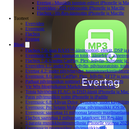
Evertag - Musiikin tunniste-editori iPhonelle ja Ma
Evervideo - HD-videosoitin iPhonelle ja Macille
Flacbox - Hi-Res-äänisoitin iPhonelle ja Macille
Tuotteet
Evervideo
Evermusic
Flacbox
Evertag
Blogi
Flacbox 7.6: uusi BASS™-äänimoottori, efektit, DSP ja re
Evermusic 8.7: aito saumaton toisto, ääniefektit, äänenv
Flacbox 7.4: Uusittu CarPlay, Plex, Jellyfin, Subsonic j
Evervideo 1.7: uudet Plex, Jellyfin, pilvisuoratoisto, toist
Evertag 4.2: uudet pilviyhteydet, tunnistemerkintäeditorin 
Evermusic 8.6: uusi CarPlay, Plex, Jellyfin, SFTP ja san
Parhaat pilvimusiikin soittimet iPhonelle vuonna 2026
Vie Wix-blogijulkaisut Markdowniksi OpenAI:lla
Toista häviötöntä FLAC- ja DSD-ääntä iPhonella ja Maci
Paras pilvimusiikin soitin iPhonelle ja iPadille
Evermusic 6.8: Aliyun Drive, Synology, uudet käyttöliitt
Evermusic Pro Setapp Mobilessa: pilvimusiikki iOS:lle
Evermusic saavuttaa 11 miljoonaa latausta maailmanlaajui
Flacbox saavuttaa 1 miljoonan latauksen: Hi-Res-ääni
5 parasta musiikkisoitinsovellusta iPhonelle vuonna 2025
Evermusicin promovideo: pilvimusiikkisoitin