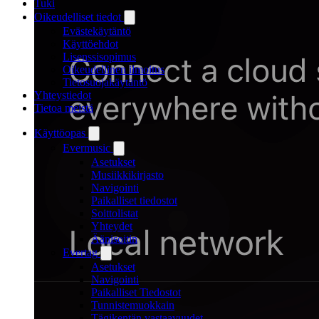
Tuki
Oikeudelliset tiedot
Evästekäytäntö
Käyttöehdot
Lisenssisopimus
Oikeudellinen ilmoitus
Tietosuojakäytäntö
Yhteystiedot
Tietoa meistä
Käyttöopas
Evermusic
Asetukset
Musiikkikirjasto
Navigointi
Paikalliset tiedostot
Soittolistat
Yhteydet
Äänisoitin
Evertag
Asetukset
Navigointi
Paikalliset Tiedostot
Tunnistemuokkain
Tägikentän vastaavuudet