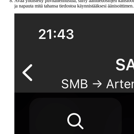
Avaa yhdistetty pilvitallennustila, siirry äänitiedostojen kansioo
ja napauta mitä tahansa tiedostoa käynnistääksesi äänisoittimen.