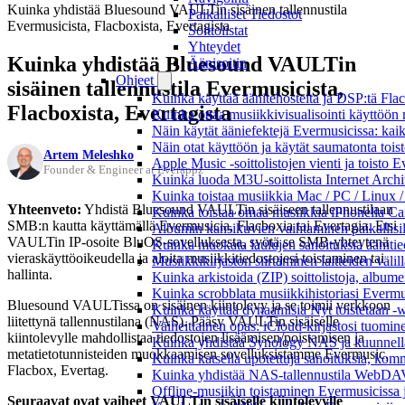
Kuinka yhdistää Bluesound VAULTin sisäinen tallennustila
Paikalliset Tiedostot
Evermusicista, Flacboxista, Evertagista
Soittolistat
Yhteydet
Kuinka yhdistää Bluesound VAULTin
Äänisoitin
Ohjeet
sisäinen tallennustila Evermusicista,
Kuinka käyttää äänitehosteita ja DSP:tä Fla
Flacboxista, Evertagista
Kuinka ottaa musiikkivisualisointi käyttöön m
Näin käytät ääniefektejä Evermusicissa: kai
Näin otat käyttöön ja käytät saumatonta tois
Artem Meleshko
Apple Music -soittolistojen vienti ja toisto 
Founder & Engineer at Everappz
Kuinka luoda M3U-soittolista Internet Archi
Kuinka toistaa musiikkia Mac / PC / Linux 
Yhteenveto:
Yhdistä Bluesound VAULTin sisäiseen tallennustilaan
Kuinka toistaa omaa musiikkia iPhonella Ca
SMB:n kautta käyttämällä Evermusicia, Flacboxia tai Evertagia. Etsi
Albumin kansikuvien vaihtaminen paikallisille
VAULTin IP-osoite BluOS-sovelluksesta, syötä se SMB-yhteytenä
Kuinka muokata laulujen sanoituksia äänitie
vieraskäyttöoikeudella ja aloita musiikkitiedostojesi toistaminen tai
Musiikkikirjaston siirtäminen laitteiden väli
hallinta.
Kuinka arkistoida (ZIP) soittolistoja, albumei
Kuinka scrobblata musiikkihistoriasi Evermus
Bluesound VAULTissa on sisäinen kiintolevy ja se toimii verkkoon
Kuinka käyttää dynaamisia Nyt toistetaan -w
liitettynä tallennustilana (NAS). Pääsy VAULTin sisäiselle
Vaiheittainen opas: iCloud-kirjastosi tuomi
kiintolevylle mahdollistaa tiedostojen lisäämisen/poistamisen ja
Kuinka yhdistää Synology NAS ja kuunnella 
metatietotunnisteiden muokkaamisen sovelluksistamme Evermusic,
Kuinka katsella upotettuja sanoituksia, komm
Flacbox, Evertag.
Kuinka yhdistää NAS-tallennustila WebDAV:n
Offline-musiikin toistaminen Evermusicissa ja
Seuraavat ovat vaiheet VAULTin sisäiselle kiintolevylle