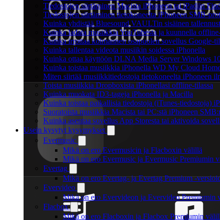
Tiedostojen siirtäminen Macista iPhoneen tai iPadiin Find
Tiedostojen siirtäminen tietokoneelta iPhoneen SMB-prot
Kuinka yhdistää Bluesound VAULTin sisäinen tallennustil
Kuinka ladata musiikkia YouTubesta ja kuunnella offline
Kuinka irrottaa kolmannen osapuolen sovellus Google-tili
Kuinka tallentaa videota musiikin soidessa iPhonella
Kuinka ottaa käyttöön DLNA Media Server Windows 10:ss
Kuinka toistaa musiikkia iPhonella WD My Cloud Home
Miten siirtää musiikkitiedostoja tietokoneelta iPhoneen 
Toista musiikkia Dropboxista iPhonellasi offline-tilassa
Kuinka muokata ID3-tageja iPhonella ja Macilla
Kuinka toistaa paikallisia tiedostoja (iTunes-tiedostoja) 
Suoratoista musiikkia Macista tai PC:stä iPhoneen SMB:
Kuinka asentaa sovellus App Storesta tai aktivoida sovell
Usein kysytyt kysymykset
Evermusic
Mikä on ero Evermusicin ja Flacboxin välillä
Mikä on ero Evermusic ja Evermusic Premiumin vä
Evertag
Mikä on ero Evertag- ja Evertag Premium -versioid
Evervideo
Mikä on ero Evervideon ja Evervideo Premiumin vä
Flacbox
Mikä on ero Flacboxin ja Flacbox Premiumin välil