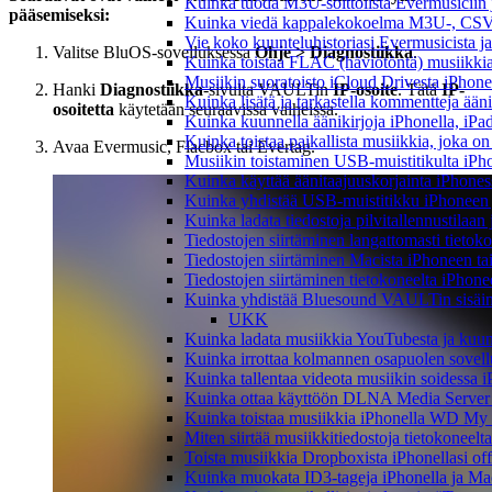
Kuinka tuoda M3U-soittolista Evermusiciin 
pääsemiseksi:
Kuinka viedä kappalekokoelma M3U-, CSV-
Vie koko kuunteluhistoriasi Evermusicista ja
Valitse BluOS-sovelluksessa
Ohje > Diagnostiikka
.
Kuinka toistaa FLAC (häviötöntä) musiikkia
Musiikin suoratoisto iCloud Drivesta iPhonel
Hanki
Diagnostiikka
-sivulta VAULTin
IP-osoite
. Tätä
IP-
Kuinka lisätä ja tarkastella kommentteja ään
osoitetta
käytetään seuraavissa vaiheissa.
Kuinka kuunnella äänikirjoja iPhonella, iPad
Kuinka toistaa paikallista musiikkia, joka on 
Avaa Evermusic, Flacbox tai Evertag.
Musiikin toistaminen USB-muistitikulta iPh
Kuinka käyttää äänitaajuuskorjainta iPhoness
Kuinka yhdistää USB-muistitikku iPhoneen ja 
Kuinka ladata tiedostoja pilvitallennustilaa
Tiedostojen siirtäminen langattomasti tieto
Tiedostojen siirtäminen Macista iPhoneen tai
Tiedostojen siirtäminen tietokoneelta iPhon
Kuinka yhdistää Bluesound VAULTin sisäinen
UKK
Kuinka ladata musiikkia YouTubesta ja kuunn
Kuinka irrottaa kolmannen osapuolen sovellu
Kuinka tallentaa videota musiikin soidessa i
Kuinka ottaa käyttöön DLNA Media Server W
Kuinka toistaa musiikkia iPhonella WD M
Miten siirtää musiikkitiedostoja tietokonee
Toista musiikkia Dropboxista iPhonellasi offl
Kuinka muokata ID3-tageja iPhonella ja Mac