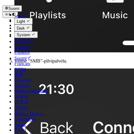
Suomi
عربي
Català
Light
Čeština
Dark
Dansk
System
Deutsch
Ελληνικά
English
Español
Suomi
Valitse “SMB”-pilvipalvelu.
Français
עברית
हिन्दी
Hrvatski
Magyar
Bahasa Indonesia
Italiano
日本語
한국어
Bahasa Melayu
Nederlands
Norsk
Polski