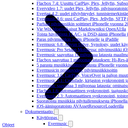
Flacbox 7.4: Uusittu CarPlay, Plex, Jellyfin, Subs
Evervideo 1.7: uudet Plex, Jellyfin, pilvisuoratoisto
Evertag 4.2: uudet pilviyhteydet, tunnistemerkintäed
Evermusic 8.6: uusi CarPlay, Plex, Jellyfin, SFTP 
Parhaat pilvimusiikin soittimet iPhonelle vuonna 
Vie Wix-blogijulkaisut Markdowniksi OpenAI:lla
Toista häviötöntä FLAC- ja DSD-ääntä iPhonella j
Paras pilvimusiikin soitin iPhonelle ja iPadille
Evermusic 6.8: Aliyun Drive, Synology, uudet käytt
Evermusic Pro Setapp Mobilessa: pilvimusiikki iOS
Evermusic saavuttaa 11 miljoonaa latausta maailma
Flacbox saavuttaa 1 miljoonan latauksen: Hi-Res-ä
5 parasta musiikkisoitinsovellusta iPhonelle vuon
Evermusicin promovideo: pilvimusiikkisoitin
Evermusic 3.6: CarPlay, VoiceOver ja paljon muut
Evermusic 3.1: Crossfade, kirjaston synkronointi 
Evermusic saavuttaa 3 miljoonaa latausta: ominais
Flacbox 1.6: automaattinen synkronointi, taajuusk
Evermusic 2.3: Automaattinen synkronointi, toistosij
Suoratoista musiikkia pilvitallennuksesta iPhonell
iOS-äänisuoratoisto AVAssetResourceLoaderilla
Dokumentaatio
Käyttöopas
Evermusic
Ohjeet