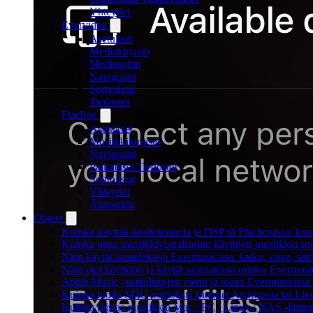
Yhteydet
Evervideo
Asetukset
Mediakirjasto
Mediasoitin
Navigointi
Soittolistat
Tiedostot
Flacbox
Asetukset
Musiikkikirjasto
Navigointi
Paikalliset Tiedostot
Soittolistat
Yhteydet
Äänisoitin
Ohjeet
Kuinka käyttää äänitehosteita ja DSP:tä Flacboxissa: kom
Kuinka ottaa musiikkivisualisointi käyttöön musiikkia soit
Näin käytät ääniefektejä Evermusicissa: kaiku, viive, sä
Näin otat käyttöön ja käytät saumatonta toistoa Evermusi
Apple Music -soittolistojen vienti ja toisto Evermusicissa
Kuinka luoda M3U-soittolista Internet Archivesta tai Li
Kuinka toistaa musiikkia Mac / PC / Linux / NAS -laitt