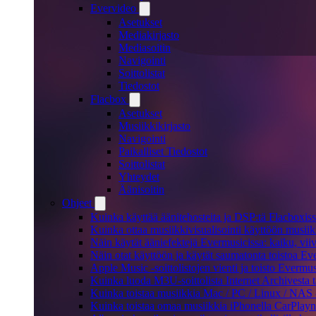
Evervideo
Asetukset
Mediakirjasto
Mediasoitin
Navigointi
Soittolistat
Tiedostot
Flacbox
Asetukset
Musiikkikirjasto
Navigointi
Paikalliset Tiedostot
Soittolistat
Yhteydet
Äänisoitin
Ohjeet
Kuinka käyttää äänitehosteita ja DSP:tä Flacboxiss
Kuinka ottaa musiikkivisualisointi käyttöön musiikki
Näin käytät ääniefektejä Evermusicissa: kaiku, vi
Näin otat käyttöön ja käytät saumatonta toistoa Ev
Apple Music -soittolistojen vienti ja toisto Evermu
Kuinka luoda M3U-soittolista Internet Archivesta 
Kuinka toistaa musiikkia Mac / PC / Linux / NAS 
Kuinka toistaa omaa musiikkia iPhonella CarPlayn