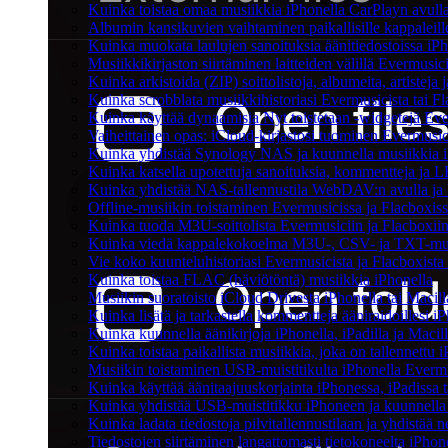
Kuinka toistaa omaa musiikkia iPhonella CarPlayn avull
Albumin kansikuvien vaihtaminen paikallisille kappaleille
Kuinka muokata laulujen sanoituksia äänitiedostoissa iP
Musiikkikirjaston siirtäminen laitteiden välillä Evermusic
Kuinka arkistoida (ZIP) soittolistoja, albumeita, artisteja 
Kuinka scrobblata musiikkihistoriasi Evermusicista tai F
Kuinka käyttää dynaamisia Nyt toistetaan -widgetejä Ever
Vaiheittainen opas: iCloud-kirjastosi tuominen Evermusic
Kuinka yhdistää Synology NAS ja kuunnella musiikkia iP
Kuinka katsella upotettuja sanoituksia, kommentteja ja LR
Kuinka yhdistää NAS-tallennustila WebDAV:n avulla ja k
Offline-musiikin toistaminen Evermusicissa ja Flacboxissa:
Kuinka tuoda M3U-soittolista Evermusiciin ja Flacboxii
Kuinka viedä kappalekokoelma M3U-, CSV- ja TXT-muot
Vie koko kuunteluhistoriasi Evermusicista ja Flacboxista 
Kuinka toistaa FLAC (häviötöntä) musiikkia iPhonella
Musiikin suoratoisto iCloud Drivesta iPhonella tai Macill
Kuinka lisätä ja tarkastella kommentteja ääniraidoillesi 
Kuinka kuunnella äänikirjoja iPhonella, iPadilla ja Macil
Kuinka toistaa paikallista musiikkia, joka on tallennettu i
Musiikin toistaminen USB-muistitikulta iPhonella Everm
Kuinka käyttää äänitaajuuskorjainta iPhonessa, iPadissa 
Kuinka yhdistää USB-muistitikku iPhoneen ja kuunnella mus
Kuinka ladata tiedostoja pilvitallennustilaan ja yhdistää
Tiedostojen siirtäminen langattomasti tietokoneelta iPho