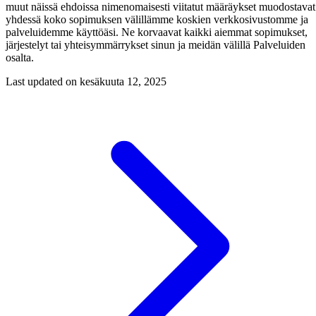
muut näissä ehdoissa nimenomaisesti viitatut määräykset muodostavat
yhdessä koko sopimuksen välillämme koskien verkkosivustomme ja
palveluidemme käyttöäsi. Ne korvaavat kaikki aiemmat sopimukset,
järjestelyt tai yhteisymmärrykset sinun ja meidän välillä Palveluiden
osalta.
Last updated on
kesäkuuta 12, 2025