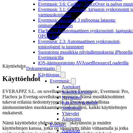
Evermusic 3.6: CarPlay, VoiceOver ja paljon muut
Evermusic 3.1: Crossfade, kirjaston synkronointi j
varmuuskopiointi
Evermusic saavuttaa 3 miljoonaa latausta:
ominaisuuskatsaus
Flacbox 1.6: automaattinen synkronointi, taajuusko
OPUS-tuki
Evermusic 2.3: Automaattinen synkronointi,
toistosijainti ja tunnisteet
Suoratoista musiikkia pilvitallennuksesta iPhonella
Evermusicilla
iOS-äänisuoratoisto AVAssetResourceLoaderilla
Käyttöehdot
Dokumentaatio
Käyttöopas
Käyttöehdot
Evermusic
Asetukset
EVERAPPZ S.L. on sovellusten, kuten Evermusic, Evermusic Pro,
Musiikkikirjasto
Flacbox ja Evertag-sovelluksen omistaja. Nämä musiikkisoittimet
Navigointi
tukevat erilaisia tiedostotyyppejä, ja Evertag mahdollistaa
Paikalliset tiedostot
äänitunnisteiden muokkaamisen tiedostoillesi, kaikki käyttöehtojen
Soittolistat
mukaisesti.
Yhteydet
Äänisoitin
Nämä käyttöehdot yhdessä tietosuojakäytännön ja muiden
Evertag
käyttöehtojen kanssa, jotka on sisällytetty tähän viittaamalla ja jotka
Asetukset