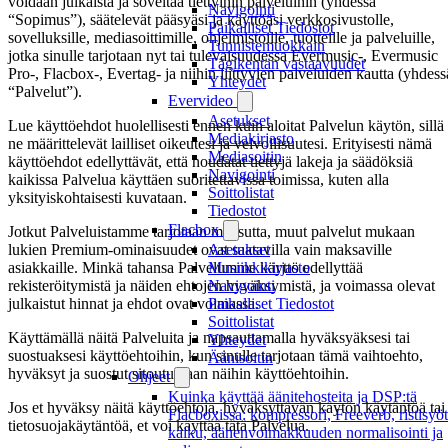
voidaan julkaista ja soveltaa tiettyihin palveluihin (yhdessä
Navigointi
“Sopimus”), säätelevät pääsyäsi ja käyttöäsi verkkosivustolle,
Paikalliset Tiedostot
sovelluksille, mediasoittimille, ohjelmistoille, tuotteille ja palveluille,
Tunnistemuokkain
jotka sinulle tarjotaan nyt tai tulevaisuudessa Evermusic-, Evermusic
Tägikentän vastaavuudet
Pro-, Flacbox-, Evertag- ja niihin liittyvien palveluiden kautta (yhdess
Yhteydet
“Palvelut”).
Evervideo
Asetukset
Lue käyttöehdot huolellisesti ennen kuin aloitat Palvelun käytön, sillä
Mediakirjasto
ne määrittelevät lailliset oikeutesi ja velvollisuutesi. Erityisesti nämä
Mediasoitin
käyttöehdot edellyttävät, että noudatat tiettyjä lakeja ja säädöksiä
Navigointi
kaikissa Palvelua käyttäen suoritettavissa toimissa, kuten alla
Soittolistat
yksityiskohtaisesti kuvataan.
Tiedostot
Flacbox
Jotkut Palveluistamme tarjotaan maksutta, muut palvelut mukaan
lukien Premium-ominaisuudet ovat saatavilla vain maksaville
Asetukset
asiakkaille. Minkä tahansa Palvelumme käyttö edellyttää
Musiikkikirjasto
rekisteröitymistä ja näiden ehtojen hyväksymistä, ja voimassa olevat
Navigointi
julkaistut hinnat ja ehdot ovat voimassa.
Paikalliset Tiedostot
Soittolistat
Käyttämällä näitä Palveluita ja napsauttamalla hyväksyäksesi tai
Yhteydet
suostuaksesi käyttöehtoihin, kun sinulle tarjotaan tämä vaihtoehto,
Äänisoitin
hyväksyt ja suostut sitoutumaan näihin käyttöehtoihin.
Ohjeet
Kuinka käyttää äänitehosteita ja DSP:tä
Jos et hyväksy näitä käyttöehtoja, hyväksyttävän käytön käytäntöä tai
Flacboxissa: kompressori, Freeverb, ristisyöt
tietosuojakäytäntöä, et voi käyttää tätä Palvelua.
kaiku, äänenvoimakkuuden normalisointi ja