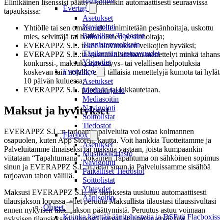
Elinikäinen lisenssisi päättyy kuitenkin automaattisesti seuraavissa
Evertag
tapauksissa:
Asetukset
Navigointi
Yhtiölle tai sen omaisuudelle nimitetään pesänhoitaja, uskottu
Paikalliset Tiedostot
mies, selvittäjä tai hallinnollinen pesänhoitaja;
Tunnistemuokkain
EVERAPPZ S.L. tekee luovutuksen velkojien hyväksi;
Tägikentän vastaavuudet
EVERAPPZ S.L.:tä vastaan aloitetaan menettelyt minkä tahan
Yhteydet
konkurssi-, maksukyvyttömyys- tai velallisen helpotuksia
Evervideo
koskevan lain nojalla, eikä tällaisia menettelyjä kumota tai hylät
10 päivän kuluessa;
Asetukset
EVERAPPZ S.L. puretaan tai lakkautetaan.
Mediakirjasto
Mediasoitin
Navigointi
Maksut ja hyvitykset
Soittolistat
Tiedostot
EVERAPPZ S.L.:n tarjoamia palveluita voi ostaa kolmannen
Flacbox
osapuolen, kuten App Storen, kautta. Voit hankkia Tuotteitamme ja
Asetukset
Palveluitamme ilmaiseksi tai maksua vastaan, joista kumpaankin
Musiikkikirjasto
viitataan “Tapahtumana”. Jokainen Tapahtuma on sähköinen sopimus
Navigointi
sinun ja EVERAPPZ S.L.:n ja/tai sinun ja Palveluissamme sisältöä
Paikalliset Tiedostot
tarjoavan tahon välillä.
Soittolistat
Yhteydet
Maksusi EVERAPPZ S.L.:lle tilauksesta uusiutuu automaattisesti
Äänisoitin
tilausjakson lopussa, ellet peruuta Maksullista tilaustasi tilaussivultasi
Ohjeet
ennen nykyisen tilausjakson päättymistä. Peruutus astuu voimaan
Kuinka käyttää äänitehosteita ja DSP:tä Flacboxiss
nykyisen tilausjakson viimeistä päivää seuraavana päivänä.