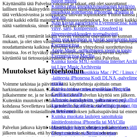
paljon muuta
Käyttämällä tätä Palvelua vakuutat ja takaat, että olet saavuttanut
Kuinka ottaa musiikkivisualisointi käyttöön
laillisen täysi-ikäisyyden asuinpaikkasi lainkäyttöalueella käyttääksesi
musiikkia soitettaessa iPhonella, iPadilla ja
tätä verkkosivustoa ja solmiaksesi sitovan sopimuksen Yhtiön kanssa 
Macilla
täytät kaikki edellä mainitut kelpoisuusvaatimukset. Jos et täytä kaikki
Näin käytät ääniefektejä Evermusicissa: kai
näitä vaatimuksia, sinun ei tule käyttää Palvelua.
viive, särö, kompressori, crossfeed ja
äänenvoimakkuuden normalisointi
Takaat, että ymmärrät lakien voivan vaihdella osavaltion tai kunnan
Näin otat käyttöön ja käytät saumatonta tois
mukaan, ja olet siten vastuussa kaikkien lakien, säädösten ja sääntöjen
Evermusicissa
noudattamisesta kaikissa Palvelun käytön yhteydessä suoritettavissa
Apple Music -soittolistojen vienti ja toisto
toimissa. Jos et hyväksy näitä käyttöehtoja, hyväksyttävän käytön
Evermusicissa Macilla
käytäntöä tai tietosuojakäytäntöä, et voi käyttää tätä Palvelua.
Kuinka luoda M3U-soittolista Internet Archi
tai Live Music Archivesta
Muutokset käyttöehtoihin
Kuinka toistaa musiikkia Mac / PC / Linux
-laitteesta iPhonessa Kodi DLNA -palvelim
avulla
Voimme tarkistaa ja päivittää näitä käyttöehtoja ajoittain oman
Kuinka toistaa omaa musiikkia iPhonella
harkintamme mukaan. Kaikki muutokset tulevat voimaan heti, kun
CarPlayn avulla
julkaisemme ne, ja ne koskevat kaikkea Palvelun käyttöä sen jälkeen.
Albumin kansikuvien vaihtaminen paikallisil
Kuitenkin muutokset riidanratkaisumääräyksiin, jotka on esitetty
kappaleille Spotifyssa: vaiheittainen opas (m
kohdassa Sovellettava laki ja toimivalta, eivät koske riitoja, joista
ja tietokone)
osapuolilla on tosiasiallinen tieto muutoksen julkaisupäivänä tai ennen
Kuinka muokata laulujen sanoituksia
sitä.
äänitiedostoissa iPhonella tai MACilla
Palvelun jatkuva käyttö tarkistettujen käyttöehtojen julkaisemisen
Musiikkikirjaston siirtäminen laitteiden välil
jälkeen tarkoittaa, että hyväksyt muutokset. Sinun odotetaan
Evermusicissa: vaiheittainen opas