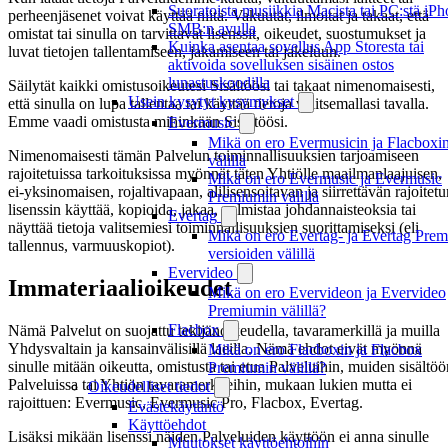
Suoratoista musiikkia Macista tai PC:stä iP
perheenjäsenet voivat käyttää niitä. Vakuutat, ilmoitat ja takaat, että
SMB:n avulla
omistat tai sinulla on tarvittavat lisenssit, oikeudet, suostumukset ja
Kuinka asentaa sovellus App Storesta tai
luvat tietojen tallentamiseen, jakamiseen tai jakeluun.
aktivoida sovelluksen sisäinen ostos
lunastuskoodilla
Säilytät kaikki omistusoikeutesi Sisältöösi tai takaat nimenomaisesti,
Usein kysytyt kysymykset
että sinulla on lupa tallentaa tai käyttää tietoja valitsemallasi tavalla.
Emme vaadi omistusta mihinkään Sisältöösi.
Evermusic
Mikä on ero Evermusicin ja Flacboxi
Nimenomaisesti tämän Palvelun toiminnallisuuksien tarjoamiseen
välillä
rajoitetuissa tarkoituksissa myönnät täten Yhtiölle maailmanlaajuisen,
Mikä on ero Evermusic ja Evermusic
ei-yksinomaisen, rojaltivapaan, alilisensoitavan ja siirrettävän rajoitet
Premiumin välillä
lisenssin käyttää, kopioida, jakaa, valmistaa johdannaisteoksia tai
Evertag
näyttää tietoja valitsemiesi toiminnallisuuksien suorittamiseksi (eli
Mikä on ero Evertag- ja Evertag Prem
tallennus, varmuuskopiot).
versioiden välillä
Evervideo
Immateriaalioikeudet
Mikä on ero Evervideon ja Evervideo
Premiumin välillä?
Flacbox
Nämä Palvelut on suojattu tekijänoikeudella, tavaramerkillä ja muilla
Yhdysvaltain ja kansainvälisillä laeilla. Nämä ehdot eivät myönnä
Mikä on ero Flacboxin ja Flacbox
sinulle mitään oikeutta, omistusta tai etua Palveluihin, muiden sisältöö
Premiumin välillä?
Palveluissa tai Yhtiön tavaramerkkeihin, mukaan lukien mutta ei
Oikeudelliset tiedot
rajoittuen: Evermusic, Evermusic Pro, Flacbox, Evertag.
Evästekäytäntö
Käyttöehdot
Lisäksi mikään lisenssi näiden Palveluiden käyttöön ei anna sinulle
Muutokset käyttöehtoihin