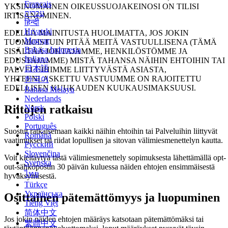
Français
YKSINOMAINEN OIKEUSSUOJAKEINOSI ON TILISI
עברית
IRTISANOMINEN.
हिन्दी
Hrvatski
EDELLÄ MAINITUSTA HUOLIMATTA, JOS JOKIN
Magyar
TUOMIOISTUIN PITÄÄ MEITÄ VASTUULLISENA (TÄMÄ
Bahasa Indonesia
SISÄLTÄÄ JOHTAJAMME, HENKILÖSTÖMME JA
Italiano
EDUSTAJAMME) MISTÄ TAHANSA NÄIHIN EHTOIHIN TAI
日本語
PALVELUIHIMME LIITTYVÄSTÄ ASIASTA,
YHTEENLASKETTU VASTUUMME ON RAJOITETTU
한국어
EDELLISEN KUUKAUDEN KUUKAUSIMAKSUUSI.
Bahasa Melayu
Nederlands
Riitojen ratkaisu
Norsk
Polski
Português
Suostut ratkaisemaan kaikki näihin ehtoihin tai Palveluihin liittyvät
Română
vaatimukset tai riidat lopullisen ja sitovan välimiesmenettelyn kautta.
Русский
Slovenčina
Voit kieltäytyä tästä välimiesmenettely sopimuksesta lähettämällä opt-
Svenska
out-sähköpostin 30 päivän kuluessa näiden ehtojen ensimmäisestä
ไทย
hyväksymisestä.
Türkçe
Українська
Osittainen pätemättömyys ja luopuminen
Tiếng Việt
简体中文
Jos jokin näiden ehtojen määräys katsotaan pätemättömäksi tai
繁體中文