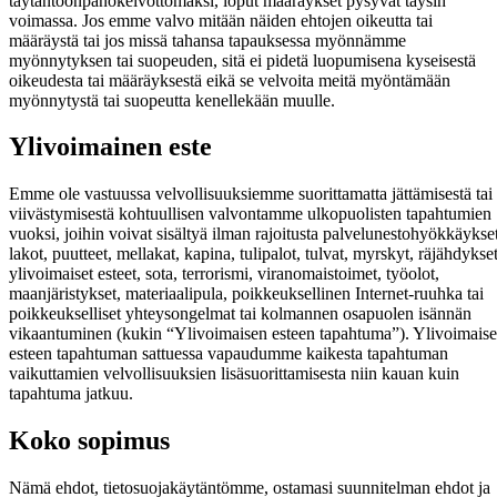
täytäntöönpanokelvottomaksi, loput määräykset pysyvät täysin
voimassa. Jos emme valvo mitään näiden ehtojen oikeutta tai
määräystä tai jos missä tahansa tapauksessa myönnämme
myönnytyksen tai suopeuden, sitä ei pidetä luopumisena kyseisestä
oikeudesta tai määräyksestä eikä se velvoita meitä myöntämään
myönnytystä tai suopeutta kenellekään muulle.
Ylivoimainen este
Emme ole vastuussa velvollisuuksiemme suorittamatta jättämisestä tai
viivästymisestä kohtuullisen valvontamme ulkopuolisten tapahtumien
vuoksi, joihin voivat sisältyä ilman rajoitusta palvelunestohyökkäykset
lakot, puutteet, mellakat, kapina, tulipalot, tulvat, myrskyt, räjähdykset
ylivoimaiset esteet, sota, terrorismi, viranomaistoimet, työolot,
maanjäristykset, materiaalipula, poikkeuksellinen Internet-ruuhka tai
poikkeukselliset yhteysongelmat tai kolmannen osapuolen isännän
vikaantuminen (kukin “Ylivoimaisen esteen tapahtuma”). Ylivoimais
esteen tapahtuman sattuessa vapaudumme kaikesta tapahtuman
vaikuttamien velvollisuuksien lisäsuorittamisesta niin kauan kuin
tapahtuma jatkuu.
Koko sopimus
Nämä ehdot, tietosuojakäytäntömme, ostamasi suunnitelman ehdot ja