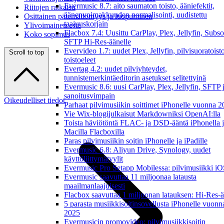
Evermusic 8.7: aito saumaton toisto, ääniefektit,
Riitojen ratkaisu
äänenvoimakkuuden normalisointi, uudistettu
Osittainen pätemättömyys ja luopuminen
taajuuskorjain
Ylivoimainen este
Flacbox 7.4: Uusittu CarPlay, Plex, Jellyfin, Subso
Koko sopimus
SFTP Hi-Res-äänelle
Evervideo 1.7: uudet Plex, Jellyfin, pilvisuoratoisto
Scroll to top
toistoeleet
Evertag 4.2: uudet pilviyhteydet,
tunnistemerkintäeditorin asetukset selitettyinä
Evermusic 8.6: uusi CarPlay, Plex, Jellyfin, SFTP 
sanoitusvimpain
Oikeudelliset tiedot
Parhaat pilvimusiikin soittimet iPhonelle vuonna 
Vie Wix-blogijulkaisut Markdowniksi OpenAI:lla
Toista häviötöntä FLAC- ja DSD-ääntä iPhonella 
Macilla Flacboxilla
Paras pilvimusiikin soitin iPhonelle ja iPadille
Evermusic 6.8: Aliyun Drive, Synology, uudet
käyttöliittymätyylit
Evermusic Pro Setapp Mobilessa: pilvimusiikki iOS
Evermusic saavuttaa 11 miljoonaa latausta
maailmanlaajuisesti
Flacbox saavuttaa 1 miljoonan latauksen: Hi-Res-ä
5 parasta musiikkisoitinsovellusta iPhonelle vuonn
2025
Evermusicin promovideo: pilvimusiikkisoitin