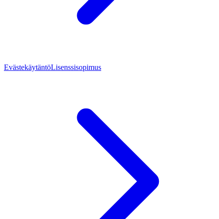
Evästekäytäntö
Lisenssisopimus