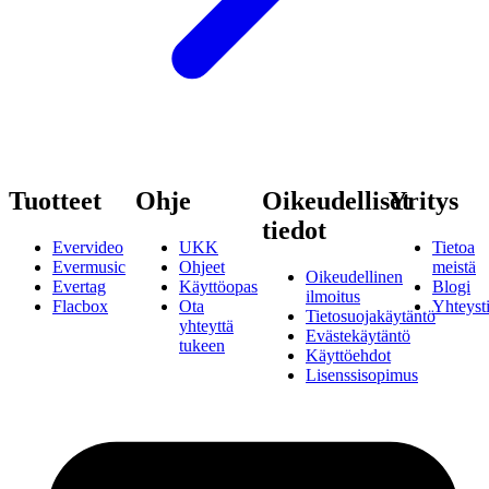
Tuotteet
Ohje
Oikeudelliset
Yritys
tiedot
Evervideo
UKK
Tietoa
Evermusic
Ohjeet
meistä
Oikeudellinen
Evertag
Käyttöopas
Blogi
ilmoitus
Flacbox
Ota
Yhteyst
Tietosuojakäytäntö
yhteyttä
Evästekäytäntö
tukeen
Käyttöehdot
Lisenssisopimus