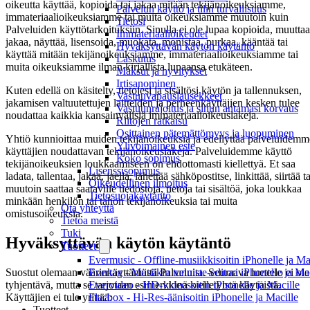
oikeutta käyttää, kopioida tai jakaa mitään tekijänoikeuksiamme,
Palvelun käyttö ja tilin turvallisuus
immateriaalioikeuksiamme tai muita oikeuksiamme muutoin kuin
Tietosi
Palveluiden käyttötarkoituksiin. Sinulla ei ole lupaa kopioida, muuttaa
Immateriaalioikeudet
jakaa, näyttää, lisensoida, muokata, monistaa, purkaa, kääntää tai
Hyväksyttävän käytön käytäntö
käyttää mitään tekijänoikeuksiamme, immateriaalioikeuksiamme tai
Laskutus
muita oikeuksiamme ilman kirjallista lupaansa etukäteen.
Maksut ja hyvitykset
Irtisanominen
Kuten edellä on käsitelty, tietojesi ja sisältösi käytön ja tallennuksen,
Vastuuvapauslausekkeet
jakamisen valtuutettujen laitteiden ja perheenkäyttäjien kesken tulee
Vastuunrajoitus ja sinun antamasi korvaus
noudattaa kaikkia kansainvälisiä immateriaalioikeuslakeja.
Riitojen ratkaisu
Osittainen pätemättömyys ja luopuminen
Yhtiö kunnioittaa muiden tekijänoikeuksia ja edellyttää palveluidemm
Ylivoimainen este
käyttäjien noudattavan tekijänoikeuslakeja. Palveluidemme käyttö
Koko sopimus
tekijänoikeuksien loukkaamiseen on ehdottomasti kiellettyä. Et saa
Lisenssisopimus
ladata, tallentaa, jakaa, jaella, lähettää sähköpostitse, linkittää, siirtää ta
Oikeudellinen ilmoitus
muutoin saattaa saataville tiedostoja, tietoja tai sisältöä, joka loukkaa
Tietosuojakäytäntö
minkään henkilön tai tahon tekijänoikeuksia tai muita
Ota yhteyttä
omistusoikeuksia.
Tietoa meistä
Tuki
Hyväksyttävän käytön käytäntö
Tuotteet
Evermusic - Offline-musiikkisoitin iPhonelle ja Ma
Suostut olemaan väärinkäyttämättä Palveluita. Seuraava luettelo ei ole
Evertag - Musiikin tunniste-editori iPhonelle ja Ma
tyhjentävä, mutta se tarjotaan esimerkkinä kielletyistä käytöistä.
Evervideo - HD-videosoitin iPhonelle ja Macille
Käyttäjien ei tule yrittää:
Flacbox - Hi-Res-äänisoitin iPhonelle ja Macille
Tuotteet