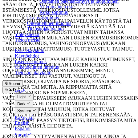
Osittainen pätemättömyys ja luopuminen
SÄÄSTÖISTÄ, PALVELUNESTOSTA TAI PÄÄSYN
Ylivoimainen este
ESTÄMISESTÄ VERKKOSIVUSTOLLEMME, JOTKA
Koko sopimus
JOHTUVAT SUORAAN TAI EPÄSUORASTI
Lisenssisopimus
VERKKOSIVUSTOMME TAI PALVELUN KÄYTÖSTÄ TAI
Oikeudellinen ilmoitus
KYVYSTÄ TAI KYVYTTÖMYYDESTÄ KÄYTTÄÄ TAI
Tietosuojakäytäntö
LUOTTAA SIIHEN JA PERUSTUVAT MIHIN TAHANSA
Yhteystiedot
VASTUUTYYPPIIN MUKAAN LUKIEN SOPIMUSRIKKOMUS
Tietoa meistä
TAKUURIKKOMUS, VAHINGONKORVAUS (MUKAAN
LUKIEN HUOLIMATTOMUUS), TUOTEVASTUU TAI MUU.
Evästekäytäntö
Käyttöehdot
SINUN ON KORVATTAVA MEILLE KAIKKI VAATIMUKSET,
Lisenssisopimus
KUSTANNUKSET (MUKAAN LUKIEN KAIKKI
Oikeudellinen ilmoitus
OIKEUDELLISET KUSTANNUKSEMME), MENOT,
Tietosuojakäytäntö
VAATIMUKSET TAI VASTUUT, VAHINGOT JA
MENETYKSET, OLIVATPA NE SUORIA, EPÄSUORIA,
Suomi
VÄLILLISIÄ TAI MUITA, JA RIIPPUMATTA SIITÄ
عربي
PERUSTUVATKO NE SOPIMUKSEEN,
Català
Light
VAHINGONKORVAUKSEEN (MUKAAN LUKIEN KUSSAKI
Čeština
TAPAUKSESSA HUOLIMATTOMUUTEEN) TAI
Dark
Dansk
KOHTUUTEEN TAI MUUHUN, JOTKA JOHTUVAT
System
Deutsch
SUORAAN TAI EPÄSUORASTI SINUN TAI KENENKÄÄN,
Ελληνικά
JOLLE ANNAT PÄÄSYN TIETOIHISI, RIKKOMISESTA MITÄ
English
TAHANSA NÄISTÄ EHDOISTA.
Español
Suomi
JOS ET OLE TYYTYVÄINEN PALVELUIHIN, AINOA JA