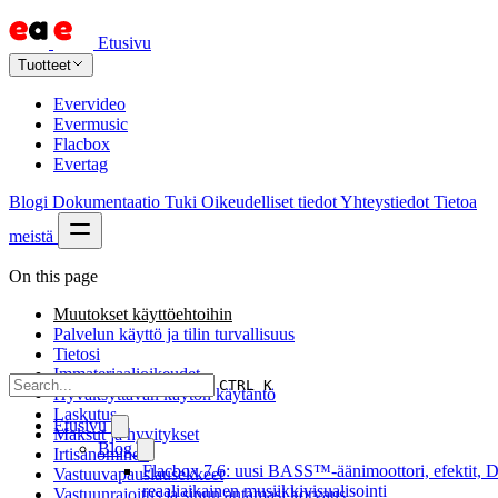
Etusivu
Tuotteet
Evervideo
Evermusic
Flacbox
Evertag
Blogi
Dokumentaatio
Tuki
Oikeudelliset tiedot
Yhteystiedot
Tietoa
meistä
On this page
Muutokset käyttöehtoihin
Palvelun käyttö ja tilin turvallisuus
Tietosi
Immateriaalioikeudet
CTRL K
Hyväksyttävän käytön käytäntö
Laskutus
Etusivu
Maksut ja hyvitykset
Blog
Irtisanominen
Flacbox 7.6: uusi BASS™-äänimoottori, efektit, D
Vastuuvapauslausekkeet
reaaliaikainen musiikkivisualisointi
Vastuunrajoitus ja sinun antamasi korvaus