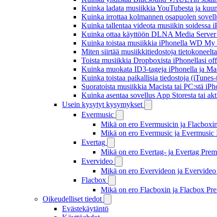
Kuinka ladata musiikkia YouTubesta ja kuunn
Kuinka irrottaa kolmannen osapuolen sovellu
Kuinka tallentaa videota musiikin soidessa i
Kuinka ottaa käyttöön DLNA Media Server W
Kuinka toistaa musiikkia iPhonella WD M
Miten siirtää musiikkitiedostoja tietokonee
Toista musiikkia Dropboxista iPhonellasi offl
Kuinka muokata ID3-tageja iPhonella ja Mac
Kuinka toistaa paikallisia tiedostoja (iTunes
Suoratoista musiikkia Macista tai PC:stä i
Kuinka asentaa sovellus App Storesta tai akt
Usein kysytyt kysymykset
Evermusic
Mikä on ero Evermusicin ja Flacboxin 
Mikä on ero Evermusic ja Evermusic 
Evertag
Mikä on ero Evertag- ja Evertag Premi
Evervideo
Mikä on ero Evervideon ja Evervideo 
Flacbox
Mikä on ero Flacboxin ja Flacbox Pre
Oikeudelliset tiedot
Evästekäytäntö