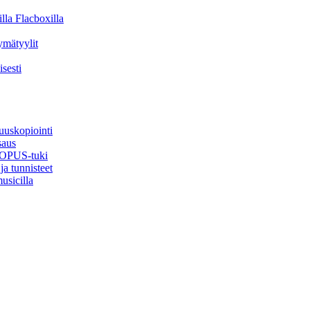
lla Flacboxilla
ymätyylit
sesti
uuskopiointi
saus
, OPUS-tuki
ja tunnisteet
usicilla