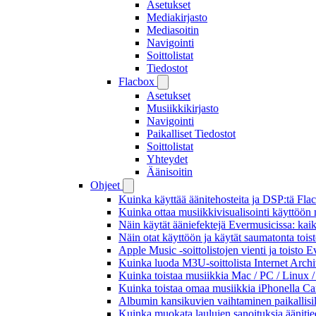
Asetukset
Mediakirjasto
Mediasoitin
Navigointi
Soittolistat
Tiedostot
Flacbox
Asetukset
Musiikkikirjasto
Navigointi
Paikalliset Tiedostot
Soittolistat
Yhteydet
Äänisoitin
Ohjeet
Kuinka käyttää äänitehosteita ja DSP:tä Fla
Kuinka ottaa musiikkivisualisointi käyttöön m
Näin käytät ääniefektejä Evermusicissa: kai
Näin otat käyttöön ja käytät saumatonta tois
Apple Music -soittolistojen vienti ja toisto 
Kuinka luoda M3U-soittolista Internet Archi
Kuinka toistaa musiikkia Mac / PC / Linux 
Kuinka toistaa omaa musiikkia iPhonella Ca
Albumin kansikuvien vaihtaminen paikallisille
Kuinka muokata laulujen sanoituksia äänitie