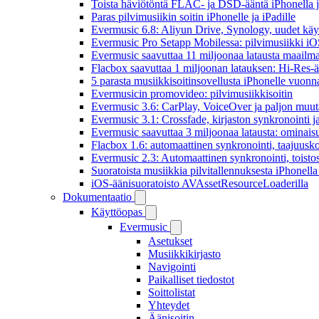
Toista häviötöntä FLAC- ja DSD-ääntä iPhonella j
Paras pilvimusiikin soitin iPhonelle ja iPadille
Evermusic 6.8: Aliyun Drive, Synology, uudet käytt
Evermusic Pro Setapp Mobilessa: pilvimusiikki iOS
Evermusic saavuttaa 11 miljoonaa latausta maailma
Flacbox saavuttaa 1 miljoonan latauksen: Hi-Res-ä
5 parasta musiikkisoitinsovellusta iPhonelle vuon
Evermusicin promovideo: pilvimusiikkisoitin
Evermusic 3.6: CarPlay, VoiceOver ja paljon muut
Evermusic 3.1: Crossfade, kirjaston synkronointi 
Evermusic saavuttaa 3 miljoonaa latausta: ominais
Flacbox 1.6: automaattinen synkronointi, taajuusk
Evermusic 2.3: Automaattinen synkronointi, toistosij
Suoratoista musiikkia pilvitallennuksesta iPhonell
iOS-äänisuoratoisto AVAssetResourceLoaderilla
Dokumentaatio
Käyttöopas
Evermusic
Asetukset
Musiikkikirjasto
Navigointi
Paikalliset tiedostot
Soittolistat
Yhteydet
Äänisoitin