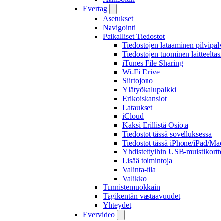
Evertag
Asetukset
Navigointi
Paikalliset Tiedostot
Tiedostojen lataaminen pilvipal
Tiedostojen tuominen laitteeltas
iTunes File Sharing
Wi-Fi Drive
Siirtojono
Ylätyökalupalkki
Erikoiskansiot
Lataukset
iCloud
Kaksi Erillistä Osiota
Tiedostot tässä sovelluksessa
Tiedostot tässä iPhone/iPad/Mac
Yhdistettyihin USB-muistikortte
Lisää toimintoja
Valinta-tila
Valikko
Tunnistemuokkain
Tägikentän vastaavuudet
Yhteydet
Evervideo