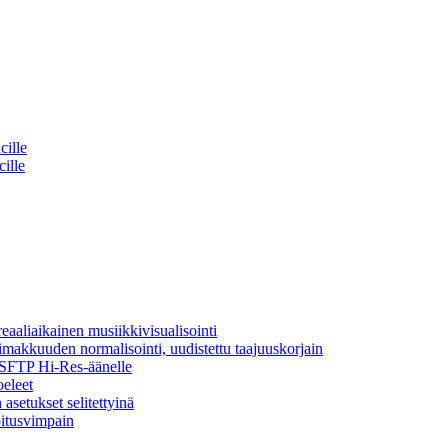
cille
cille
aaliaikainen musiikkivisualisointi
oimakkuuden normalisointi, uudistettu taajuuskorjain
a SFTP Hi-Res-äänelle
oeleet
asetukset selitettyinä
oitusvimpain