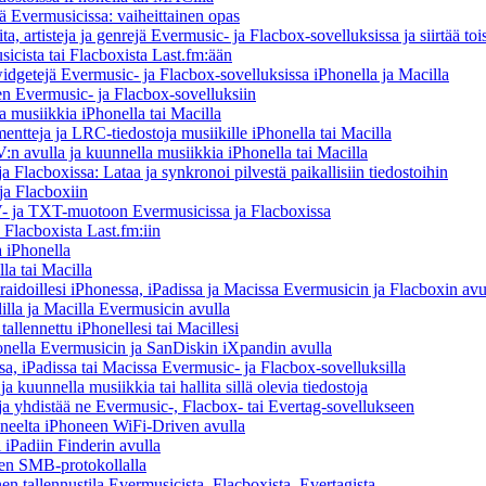
llä Evermusicissa: vaiheittainen opas
ta, artisteja ja genrejä Evermusic- ja Flacbox-sovelluksissa ja siirtää toi
icista tai Flacboxista Last.fm:ään
idgetejä Evermusic- ja Flacbox-sovelluksissa iPhonella ja Macilla
nen Evermusic- ja Flacbox-sovelluksiin
musiikkia iPhonella tai Macilla
entteja ja LRC-tiedostoja musiikille iPhonella tai Macilla
 avulla ja kuunnella musiikkia iPhonella tai Macilla
 Flacboxissa: Lataa ja synkronoi pilvestä paikallisiin tiedostoihin
ja Flacboxiin
 ja TXT-muotoon Evermusicissa ja Flacboxissa
 Flacboxista Last.fm:iin
 iPhonella
la tai Macilla
iraidoillesi iPhonessa, iPadissa ja Macissa Evermusicin ja Flacboxin avu
illa ja Macilla Evermusicin avulla
tallennettu iPhonellesi tai Macillesi
onella Evermusicin ja SanDiskin iXpandin avulla
a, iPadissa tai Macissa Evermusic- ja Flacbox-sovelluksilla
kuunnella musiikkia tai hallita sillä olevia tiedostoja
n ja yhdistää ne Evermusic-, Flacbox- tai Evertag-sovellukseen
koneelta iPhoneen WiFi-Driven avulla
 iPadiin Finderin avulla
een SMB-protokollalla
 tallennustila Evermusicista, Flacboxista, Evertagista