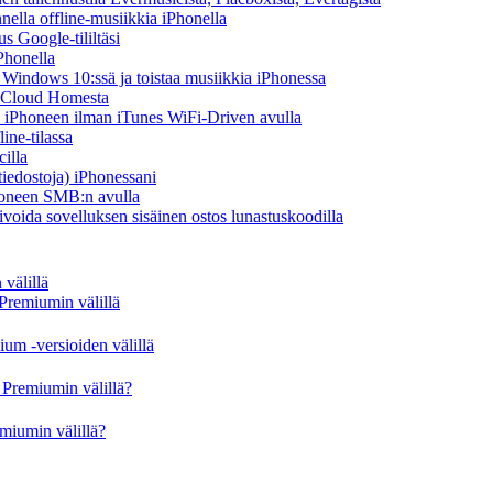
ella offline-musiikkia iPhonella
s Google-tililtäsi
Phonella
indows 10:ssä ja toistaa musiikkia iPhonessa
y Cloud Homesta
lta iPhoneen ilman iTunes WiFi-Driven avulla
ine-tilassa
illa
-tiedostoja) iPhonessani
Phoneen SMB:n avulla
ivoida sovelluksen sisäinen ostos lunastuskoodilla
välillä
Premiumin välillä
um -versioiden välillä
Premiumin välillä?
miumin välillä?