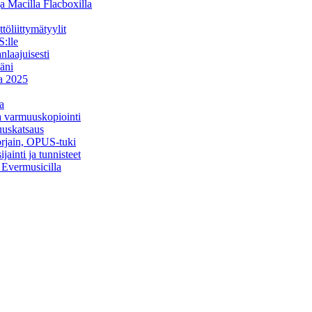
a Macilla Flacboxilla
öliittymätyylit
:lle
nlaajuisesti
äni
na 2025
a
ja varmuuskopiointi
uuskatsaus
orjain, OPUS-tuki
ainti ja tunnisteet
a Evermusicilla