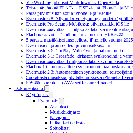
Vie Wix-blogijulkaisut Markdowniksi OpenAI:lla
Toista häviötöntä FLAC- ja DSD-ääntä iPhonella ja Maci
Paras pilvimusiikin soitin iPhonelle ja iPadille
Evermusic 6.8: Aliyun Drive, Synology, uudet käyttöliitt
Evermusic Pro Setapp Mobilessa: pilvimusiikki iOS:lle
Evermusic saavuttaa 11 miljoonaa latausta maailmanlaajui
Flacbox saavuttaa 1 miljoonan latauksen: Hi-Res-ääni
5 parasta musiikkisoitinsovellusta iPhonelle vuonna 2025
Evermusicin promovideo: pilvimusiikkisoitin
Evermusic 3.6: CarPlay, VoiceOver ja paljon muuta
Evermusic 3.1: Crossfade, kirjaston synkronointi ja varm
Evermusic saavuttaa 3 miljoonaa latausta: ominaisuuskat
Flacbox 1.6: automaattinen synkronointi, taajuuskorjain
Evermusic 2.3: Automaattinen synkronointi, toistosijainti 
Suoratoista musiikkia pilvitallennuksesta iPhonella Everm
iOS-äänisuoratoisto AVAssetResourceLoaderilla
Dokumentaatio
Käyttöopas
Evermusic
Asetukset
Musiikkikirjasto
Navigointi
Paikalliset tiedostot
Soittolistat