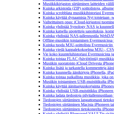
Musiikkikirjaston siirtäminen laitteiden väli
Kuinka arkistoida (ZIP) soittolistoja, albumei
Kuinka scrobblata musiikkihistoriasi Evermus
Kuinka käyttää dynaamisia Nyt toistetaan -w
Vaiheittainen opas: iCloud-kirjastosi tuomi
Kuinka yhdistää Synology NAS ja kuunnella 
Kuinka katsella upotettuja sanoituksia, komm
Kuinka yhdistää NAS-tallennustila WebDAV:n
Offline-musiikin toistaminen Evermusicissa ja
Kuinka tuoda M3U-soittolista Evermusiciin 
Kuinka viedä kappalekokoelma M3U-, CSV-
Vie koko kuunteluhistoriasi Evermusicista ja
Kuinka toistaa FLAC (häviötöntä) musiikkia
Musiikin suoratoisto iCloud Drivesta iPhonel
Kuinka lisätä ja tarkastella kommentteja ään
Kuinka kuunnella äänikirjoja iPhonella, iPad
Kuinka toistaa paikallista musiikkia, joka on 
Musiikin toistaminen USB-muistitikulta iPh
Kuinka käyttää äänitaajuuskorjainta iPhoness
Kuinka yhdistää USB-muistitikku iPhoneen ja 
Kuinka ladata tiedostoja pilvitallennustilaa
Tiedostojen siirtäminen langattomasti tieto
Tiedostojen siirtäminen Macista iPhoneen tai
Tiedostojen siirtäminen tietokoneelta iPhon
Kuinka yhdistää Bluesound VAULTin sisäinen