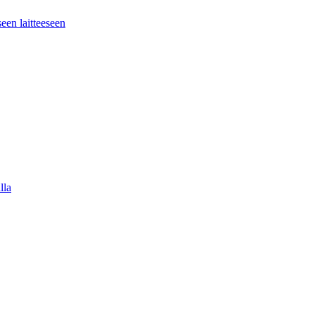
seen laitteeseen
lla