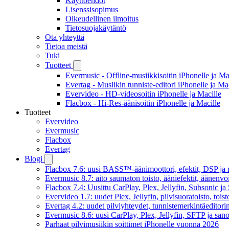
Käyttöehdot
Lisenssisopimus
Oikeudellinen ilmoitus
Tietosuojakäytäntö
Ota yhteyttä
Tietoa meistä
Tuki
Tuotteet
Evermusic - Offline-musiikkisoitin iPhonelle ja Ma
Evertag - Musiikin tunniste-editori iPhonelle ja Ma
Evervideo - HD-videosoitin iPhonelle ja Macille
Flacbox - Hi-Res-äänisoitin iPhonelle ja Macille
Tuotteet
Evervideo
Evermusic
Flacbox
Evertag
Blogi
Flacbox 7.6: uusi BASS™-äänimoottori, efektit, DSP ja re
Evermusic 8.7: aito saumaton toisto, ääniefektit, äänenv
Flacbox 7.4: Uusittu CarPlay, Plex, Jellyfin, Subsonic j
Evervideo 1.7: uudet Plex, Jellyfin, pilvisuoratoisto, toist
Evertag 4.2: uudet pilviyhteydet, tunnistemerkintäeditorin 
Evermusic 8.6: uusi CarPlay, Plex, Jellyfin, SFTP ja san
Parhaat pilvimusiikin soittimet iPhonelle vuonna 2026