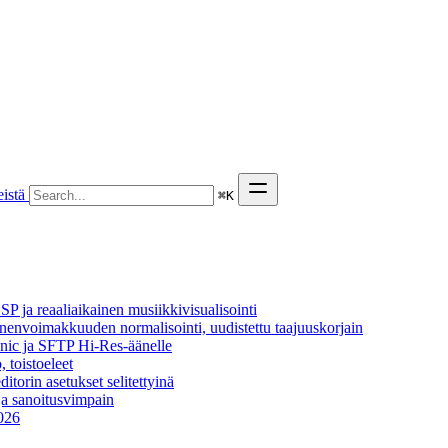
istä
⌘
K
P ja reaaliaikainen musiikkivisualisointi
äänenvoimakkuuden normalisointi, uudistettu taajuuskorjain
onic ja SFTP Hi-Res-äänelle
, toistoeleet
itorin asetukset selitettyinä
ja sanoitusvimpain
2026