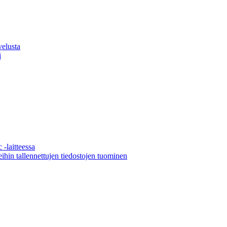
velusta
i
 -laitteessa
ihin tallennettujen tiedostojen tuominen