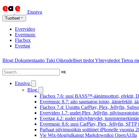
Etusivu
Tuotteet
Evervideo
Evermusic
Flacbox
Evertag
Blogi
Dokumentaatio
Tuki
Oikeudelliset tiedot
Yhteystiedot
Tietoa me
⌘
K
Etusivu
Blog
Flacbox 7.6: uusi BASS™-äänimoottori, efektit, DS
Evermusic 8.7: aito saumaton toisto, ääniefektit, 
Flacbox 7.4: Uusittu CarPlay, Plex, Jellyfin, Subs
Evervideo 1.7: uudet Plex, Jellyfin, pilvisuoratoisto
Evertag 4.2: uudet pilviyhteydet, tunnistemerkintäed
Evermusic 8.6: uusi CarPlay, Plex, Jellyfin, SFTP 
Parhaat pilvimusiikin soittimet iPhonelle vuonna 
Vie Wix-blogijulkaisut Markdowniksi OpenAI:lla