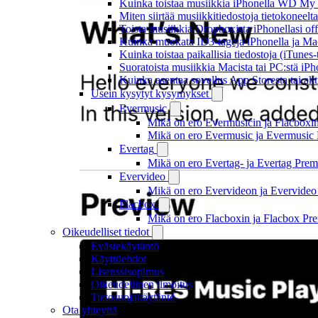
Kuinka toistaa musiikkia iPhonella WD M
Miten siirtää musiikkitiedostoja tietokonee
Toista musiikkia Dropboxista iPhonellasi offl
Kuinka muokata ID3-tageja iPhonella ja Mac
Kuinka toistaa paikallisia tiedostoja (iTunes
Suoratoista musiikkia Macista tai PC:stä i
Kuinka asentaa sovellus App Storesta tai akt
Usein kysytyt kysymykset
Evermusic
Mikä on ero Evermusicin ja Flacboxin 
Mikä on ero Evermusic ja Evermusic 
Evertag
Mikä on ero Evertag- ja Evertag Premi
Evervideo
Mikä on ero Evervideon ja Evervideo 
Flacbox
Mikä on ero Flacboxin ja Flacbox Pre
Oikeudelliset tiedot
Evästekäytäntö
Käyttöehdot
Lisenssisopimus
Oikeudellinen ilmoitus
Tietosuojakäytäntö
Ota yhteyttä