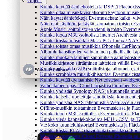
Ohjeet
Kuinka käyttää äänitehosteita ja DSP:tä Flacboxiss
Kuinka ottaa musiikkivisualisointi käyttöön musiikki
Näin käytät ääniefektejä Evermusicissa: kaiku, vi
Näin otat käyttöön ja käytät saumatonta toistoa Ev
Apple Music -soittolistojen vienti ja toisto Evermu
Kuinka luoda M3U-soittolista Internet Archivesta 
Kuinka toistaa musiikkia Mac / PC / Linux / NAS 
Kuinka toistaa omaa musiikkia iPhonella CarPlayn
Albumin kansikuvien vaihtaminen paikallisille kappa
Kuinka muokata laulujen sanoituksia äänitiedostoi
Musiikkikirjaston siirtäminen laitteiden välillä Eve
Kuinka arkistoida (ZIP) soittolistoja, albumeita, art
Kuinka scrobblata musiikkihistoriasi Evermusicista
Kuinka käyttää dynaamisia Nyt toistetaan -widgete
Vaiheittainen opas: iCloud-kirjastosi tuominen Eve
Kuinka yhdistää Synology NAS ja kuunnella musiik
Kuinka katsella upotettuja sanoituksia, kommenttej
Kuinka yhdistää NAS-tallennustila WebDAV:n avull
Offline-musiikin toistaminen Evermusicissa ja Flacb
Kuinka tuoda M3U-soittolista Evermusiciin ja Fla
Kuinka viedä kappalekokoelma M3U-, CSV- ja TX
Vie koko kuunteluhistoriasi Evermusicista ja Flacb
Kuinka toistaa FLAC (häviötöntä) musiikkia iPhon
Musiikin suoratoisto iCloud Drivesta iPhonella tai