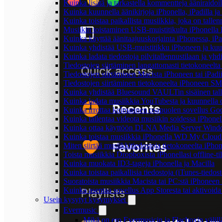
Kuinka lisätä ja tarkastella kommentteja ääniraidoi
Kuinka kuunnella äänikirjoja iPhonella, iPadilla j
Kuinka toistaa paikallista musiikkia, joka on tallenn
Musiikin toistaminen USB-muistitikulta iPhonella
Kuinka käyttää äänitaajuuskorjainta iPhonessa, iPa
Kuinka yhdistää USB-muistitikku iPhoneen ja kuunnel
Kuinka ladata tiedostoja pilvitallennustilaan ja yh
Tiedostojen siirtäminen langattomasti tietokoneel
Tiedostojen siirtäminen Macista iPhoneen tai iPadi
Tiedostojen siirtäminen tietokoneelta iPhoneen SM
Kuinka yhdistää Bluesound VAULTin sisäinen tallen
Kuinka ladata musiikkia YouTubesta ja kuunnella o
Kuinka irrottaa kolmannen osapuolen sovellus Googl
Kuinka tallentaa videota musiikin soidessa iPhonel
Kuinka ottaa käyttöön DLNA Media Server Windows
Kuinka toistaa musiikkia iPhonella WD My Clou
Miten siirtää musiikkitiedostoja tietokoneelta iPh
Toista musiikkia Dropboxista iPhonellasi offline-ti
Kuinka muokata ID3-tageja iPhonella ja Macilla
Kuinka toistaa paikallisia tiedostoja (iTunes-tiedos
Suoratoista musiikkia Macista tai PC:stä iPhonee
Kuinka asentaa sovellus App Storesta tai aktivoida
Usein kysytyt kysymykset
Evermusic
Mikä on ero Evermusicin ja Flacboxin välill