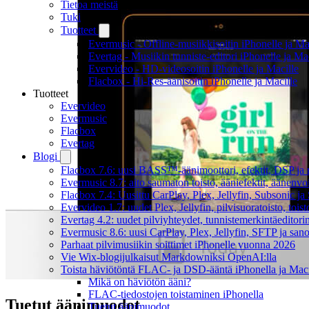
Tietoa meistä
Tuki
Tuotteet
Evermusic - Offline-musiikkisoitin iPhonelle ja Ma
Evertag - Musiikin tunniste-editori iPhonelle ja Ma
Evervideo - HD-videosoitin iPhonelle ja Macille
Flacbox - Hi-Res-äänisoitin iPhonelle ja Macille
Tuotteet
Evervideo
Evermusic
Flacbox
Evertag
Blogi
Flacbox 7.6: uusi BASS™-äänimoottori, efektit, DSP ja re
Evermusic 8.7: aito saumaton toisto, ääniefektit, äänenv
Flacbox 7.4: Uusittu CarPlay, Plex, Jellyfin, Subsonic j
Evervideo 1.7: uudet Plex, Jellyfin, pilvisuoratoisto, toist
Evertag 4.2: uudet pilviyhteydet, tunnistemerkintäeditorin 
Evermusic 8.6: uusi CarPlay, Plex, Jellyfin, SFTP ja san
Parhaat pilvimusiikin soittimet iPhonelle vuonna 2026
Vie Wix-blogijulkaisut Markdowniksi OpenAI:lla
Toista häviötöntä FLAC- ja DSD-ääntä iPhonella ja Maci
Mikä on häviötön ääni?
FLAC-tiedostojen toistaminen iPhonella
Tuetut äänimuodot
Tuetut äänimuodot