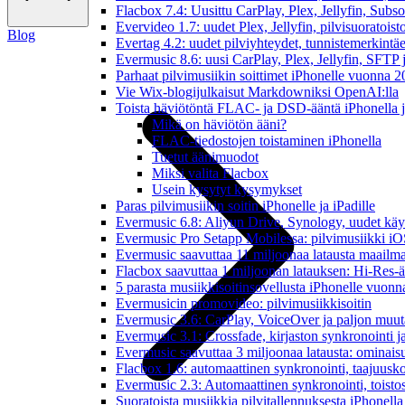
Flacbox 7.4: Uusittu CarPlay, Plex, Jellyfin, Subs
Evervideo 1.7: uudet Plex, Jellyfin, pilvisuoratoisto
Blog
Evertag 4.2: uudet pilviyhteydet, tunnistemerkintäed
Evermusic 8.6: uusi CarPlay, Plex, Jellyfin, SFTP 
Parhaat pilvimusiikin soittimet iPhonelle vuonna 
Vie Wix-blogijulkaisut Markdowniksi OpenAI:lla
Toista häviötöntä FLAC- ja DSD-ääntä iPhonella j
Mikä on häviötön ääni?
FLAC-tiedostojen toistaminen iPhonella
Tuetut äänimuodot
Miksi valita Flacbox
Usein kysytyt kysymykset
Paras pilvimusiikin soitin iPhonelle ja iPadille
Evermusic 6.8: Aliyun Drive, Synology, uudet käytt
Evermusic Pro Setapp Mobilessa: pilvimusiikki iOS
Evermusic saavuttaa 11 miljoonaa latausta maailma
Flacbox saavuttaa 1 miljoonan latauksen: Hi-Res-ä
5 parasta musiikkisoitinsovellusta iPhonelle vuon
Evermusicin promovideo: pilvimusiikkisoitin
Evermusic 3.6: CarPlay, VoiceOver ja paljon muut
Evermusic 3.1: Crossfade, kirjaston synkronointi 
Evermusic saavuttaa 3 miljoonaa latausta: ominais
Flacbox 1.6: automaattinen synkronointi, taajuusk
Evermusic 2.3: Automaattinen synkronointi, toistosij
Suoratoista musiikkia pilvitallennuksesta iPhonell