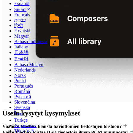
Español
Suomi
Français
עברית
हिन्दी
Hrvatski
Magyar
Bahasa Indonesia
Italiano
日本語
한국어
Bahasa Melayu
Nederlands
Norsk
Polski
Português
Română
Русский
Slovenčina
Svenska
Usein kysytyt kysymykset
ไทย
Türkçe
Українська
Vaatiiko Flacbox tilausta häviöttömien tiedostojen toistoon?
Tiếng Việt
Voiko Flacbox toistaa DSD-tiedostoja ilman PCM-muunnosta?