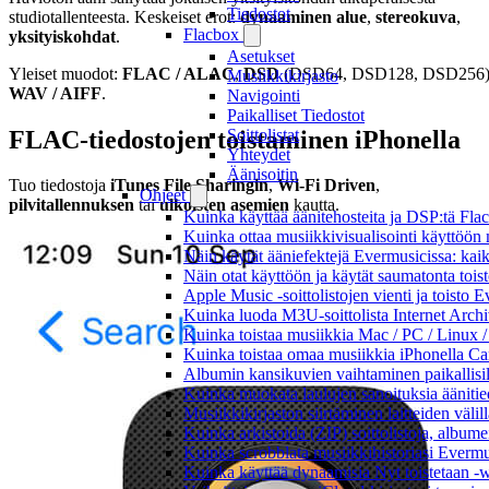
Tiedostot
studiotallenteesta. Keskeiset erot:
dynaaminen alue
,
stereokuva
,
Flacbox
yksityiskohdat
.
Asetukset
Yleiset muodot:
FLAC / ALAC
,
DSD
(DSD64, DSD128, DSD256)
Musiikkikirjasto
WAV / AIFF
.
Navigointi
Paikalliset Tiedostot
FLAC-tiedostojen toistaminen iPhonella
Soittolistat
Yhteydet
Äänisoitin
Tuo tiedostoja
iTunes File Sharingin
,
Wi-Fi Driven
,
Ohjeet
pilvitallennuksen
tai
ulkoisten asemien
kautta.
Kuinka käyttää äänitehosteita ja DSP:tä Fla
Kuinka ottaa musiikkivisualisointi käyttöön m
Näin käytät ääniefektejä Evermusicissa: kai
Näin otat käyttöön ja käytät saumatonta tois
Apple Music -soittolistojen vienti ja toisto 
Kuinka luoda M3U-soittolista Internet Archi
Kuinka toistaa musiikkia Mac / PC / Linux 
Kuinka toistaa omaa musiikkia iPhonella Ca
Albumin kansikuvien vaihtaminen paikallisille
Kuinka muokata laulujen sanoituksia äänitie
Musiikkikirjaston siirtäminen laitteiden väli
Kuinka arkistoida (ZIP) soittolistoja, albumei
Kuinka scrobblata musiikkihistoriasi Evermus
Kuinka käyttää dynaamisia Nyt toistetaan -w