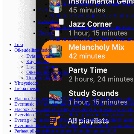
Mikä on ero Evermusic ja Evermusic Premiu
Evertag
Mikä on ero Evertag- ja Evertag Premium -ve
Evervideo
Mikä on ero Evervideon ja Evervideo Premiu
Flacbox
Mikä on ero Flacboxin ja Flacbox Premiumin
Tuki
Oikeudelliset tiedot
Evästekäytäntö
Käyttöehdot
Lisenssisopimus
Oikeudellinen ilmoitus
Tietosuojakäytäntö
Yhteystiedot
Tietoa meistä
Flacbox 7.6: uusi BASS™-äänimoottori, efektit, DSP ja reaaliai
Evermusic 8.7: aito saumaton toisto, ääniefektit, äänenvoimakku
Flacbox 7.4: Uusittu CarPlay, Plex, Jellyfin, Subsonic ja SFTP
Evervideo 1.7: uudet Plex, Jellyfin, pilvisuoratoisto, toistoeleet
Evertag 4.2: uudet pilviyhteydet, tunnistemerkintäeditorin asetuk
Evermusic 8.6: uusi CarPlay, Plex, Jellyfin, SFTP ja sanoitusv
Parhaat pilvimusiikin soittimet iPhonelle vuonna 2026