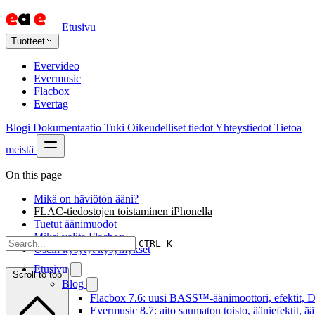
Etusivu
Tuotteet
Evervideo
Evermusic
Flacbox
Evertag
Blogi
Dokumentaatio
Tuki
Oikeudelliset tiedot
Yhteystiedot
Tietoa
meistä
On this page
Mikä on häviötön ääni?
FLAC-tiedostojen toistaminen iPhonella
Tuetut äänimuodot
Miksi valita Flacbox
CTRL K
Usein kysytyt kysymykset
Etusivu
Scroll to top
Blog
Flacbox 7.6: uusi BASS™-äänimoottori, efektit, DS
Evermusic 8.7: aito saumaton toisto, ääniefektit, 