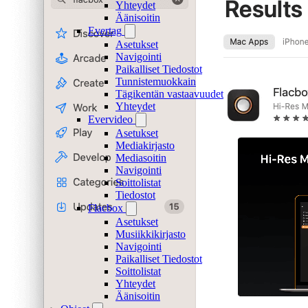
Yhteydet
Äänisoitin
Evertag
Asetukset
Navigointi
Paikalliset Tiedostot
Tunnistemuokkain
Tägikentän vastaavuudet
Yhteydet
Evervideo
Asetukset
Mediakirjasto
Mediasoitin
Navigointi
Soittolistat
Tiedostot
Flacbox
Asetukset
Musiikkikirjasto
Navigointi
Paikalliset Tiedostot
Soittolistat
Yhteydet
Äänisoitin