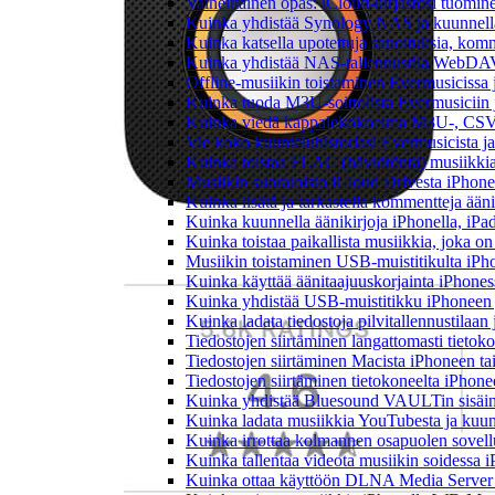
Vaiheittainen opas: iCloud-kirjastosi tuomi
Kuinka yhdistää Synology NAS ja kuunnella 
Kuinka katsella upotettuja sanoituksia, komm
Kuinka yhdistää NAS-tallennustila WebDAV:n
Offline-musiikin toistaminen Evermusicissa ja
Kuinka tuoda M3U-soittolista Evermusiciin 
Kuinka viedä kappalekokoelma M3U-, CSV-
Vie koko kuunteluhistoriasi Evermusicista ja
Kuinka toistaa FLAC (häviötöntä) musiikkia
Musiikin suoratoisto iCloud Drivesta iPhonel
Kuinka lisätä ja tarkastella kommentteja ään
Kuinka kuunnella äänikirjoja iPhonella, iPad
Kuinka toistaa paikallista musiikkia, joka on 
Musiikin toistaminen USB-muistitikulta iPh
Kuinka käyttää äänitaajuuskorjainta iPhoness
Kuinka yhdistää USB-muistitikku iPhoneen ja 
Kuinka ladata tiedostoja pilvitallennustilaa
Tiedostojen siirtäminen langattomasti tieto
Tiedostojen siirtäminen Macista iPhoneen tai
Tiedostojen siirtäminen tietokoneelta iPhon
Kuinka yhdistää Bluesound VAULTin sisäinen
Kuinka ladata musiikkia YouTubesta ja kuunn
Kuinka irrottaa kolmannen osapuolen sovellu
Kuinka tallentaa videota musiikin soidessa i
Kuinka ottaa käyttöön DLNA Media Server W