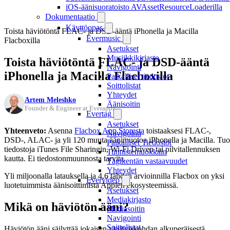
iOS-äänisuoratoisto AVAssetResourceLoaderilla
Dokumentaatio
Käyttöopas
Toista häviötöntä FLAC- ja DSD-ääntä iPhonella ja Macilla
Evermusic
Flacboxilla
Asetukset
Musiikkikirjasto
Toista häviötöntä FLAC- ja DSD-ääntä
Navigointi
iPhonella ja Macilla Flacboxilla
Paikalliset tiedostot
Soittolistat
Yhteydet
Artem Meleshko
Äänisoitin
Founder & Engineer at Everappz
Evertag
Asetukset
Yhteenveto:
Asenna
Flacbox App Storesta
toistaaksesi FLAC-,
Navigointi
DSD-, ALAC- ja yli 120 muuta äänimuotoa iPhonella ja Macilla. Tuo
Paikalliset Tiedostot
tiedostoja iTunes File Sharingin, Wi-Fi Driven tai pilvitallennuksen
Tunnistemuokkain
kautta. Ei tiedostonmuunnosta tarvita.
Tägikentän vastaavuudet
Yhteydet
Yli miljoonalla latauksella ja 4,6 tähden arvioinnilla Flacbox on yksi
Evervideo
luotetuimmista äänisoittimista Applen ekosysteemissä.
Asetukset
Mediakirjasto
Mikä on häviötön ääni?
Mediasoitin
Navigointi
Soittolistat
Häviötön ääni säilyttää jokaisen yksityiskohdan alkuperäisestä