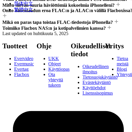
简体中文
Miten siirrän suuria häviöttömiä kokoelmia iPhonelleni?
繁體中文
Onko äänenlaadun eroa FLAC:n ja ALAC:n välillä Flacboxissa
Mikä on paras tapa toistaa FLAC-tiedostoja iPhonella?
Toimiiko Flacbox NAS:n ja kotipalvelimien kanssa?
Last updated on
huhtikuuta 5, 2025
Tuotteet
Ohje
Oikeudelliset
Yritys
tiedot
Evervideo
UKK
Tietoa
Evermusic
Ohjeet
meistä
Oikeudellinen
Evertag
Käyttöopas
Blogi
ilmoitus
Flacbox
Ota
Yhteyst
Tietosuojakäytäntö
yhteyttä
Evästekäytäntö
tukeen
Käyttöehdot
Lisenssisopimus