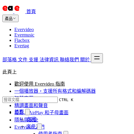
首頁
產品
Evervideo
Evermusic
Flacbox
Evertag
部落格
文件
支援
法律資訊
聯絡我們
關於
此頁上
歡迎使用 Evervideo 指南
一個播放器，支援所有格式和編解碼器
智慧字幕
CTRL K
精調畫面和聲音
首頁
投影、AirPlay 和子母畫面
支援
隱私與安全
文件
Evervideo 入門
使用者指南