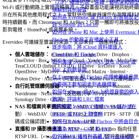
（ZIP）播放列表、專輯、藝術家和類
Wi-Fi 或行動網路上實現流暢串流。子母畫面功能讓視訊始終顯
傳輸到其他裝置
示在所有其他應用程式之上，常駐迷你播放器讓您在瀏覽資料
如何將 Evermusic 或 Flacbox 的音樂歷
時持續觀看，而 Chromecast 和 AirPlay 2 只需一觸即可將播放投
錄 Scrobble 到 Last.fm
影到電視、HomePod 或音響系統。
如何在 iPhone 和 Mac 上使用 Evermusic
Flacbox 的動態正在播放小工具
Evervideo 可連線至豐富的來源，全部來自一個應用程式：
逐步指南：將 iCloud 資料庫匯入
個人雲端儲存：
iCloud Drive · Google Drive · Dropbox ·
Evermusic 和 Flacbox
OneDrive · Box · MEGA · pCloud · Yandex Disk · MediaFire 
如何連接 Synology NAS 並在 iPhone 或
TeraCLOUD (InfiniCLOUD) · HiDrive · IceDrive · Koofr ·
Mac 上聆聽音樂
OpenDrive · MyDrive · Put.io · Cloud Mail.ru · Internxt ·
在 Evermusic 和 Flacbox 中播放離線音
Proton Drive · AliDrive (阿里云盘) · Baidu Pan (百度网盘).
從雲端下載和同步到本機檔案
自行託管媒體伺服器：
Plex · Jellyfin · Emby · Subsonic ·
如何在 iPhone 或 Mac 上檢視音樂的嵌
Navidrome · Nextcloud（及透過共享 API 的 ownCloud）·
歌詞、評論和 LRC 檔案
Synology Drive · QNAP.
NAS 和檔案共享通訊協定：
SMB（SMB1、SMB2、自
如何使用 WebDAV 連接 NAS 儲存並在
動）· WebDAV（HTTP / HTTPS）· FTP · FTPS · SFTP（
iPhone 或 Mac 上聽音樂
碼或公鑰認證）· NFS · DLNA · UPnP.
如何在 Evermusic 和 Flacbox 中將曲目
直播和 IP 攝影機串流：
RTSP——將 Evervideo 指向任意
匯出為 M3U、CSV 和 TXT
RTSP URL（
）即可直接播放
如何將M3U播放列表匯入Evermusic和
rtsp://camera-ip/stream