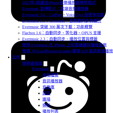
2025年5款最佳iPhone音樂播放器應用程式
Evermusic 宣傳影片：雲端音樂播放器
Evermusic 3.6：CarPlay、VoiceOver 及更多功能
Evermusic 3.1：Crossfade、音樂庫同步與備份
Evermusic 突破 300 萬次下載：功能概覽
Flacbox 1.6：自動同步、等化器、OPUS 支援
Evermusic 2.3：自動同步、播放位置與標籤
使用 Evermusic 在 iPhone 上從雲端儲存播放音樂
使用 AVAssetResourceLoader 實現 iOS 音訊串流播放
文件
使用者指南
Evermusic
本地檔案
音訊播放器
音樂庫
設定
連接
導航
播放列表