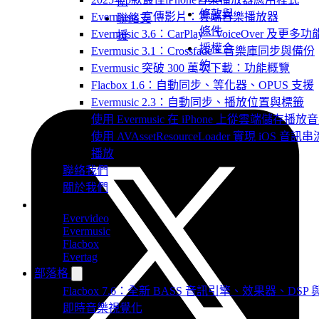
南
條款與
Evermusic 宣傳影片：雲端音樂播放器
聯絡支
條件
Evermusic 3.6：CarPlay、VoiceOver 及更多功
援
授權合
Evermusic 3.1：Crossfade、音樂庫同步與備份
約
Evermusic 突破 300 萬次下載：功能概覽
Flacbox 1.6：自動同步、等化器、OPUS 支援
Evermusic 2.3：自動同步、播放位置與標籤
使用 Evermusic 在 iPhone 上從雲端儲存播放
使用 AVAssetResourceLoader 實現 iOS 音訊串
播放
聯絡我們
關於我們
產品
Evervideo
Evermusic
Flacbox
Evertag
部落格
Flacbox 7.6：全新 BASS 音訊引擎、效果器、DSP 
即時音樂視覺化