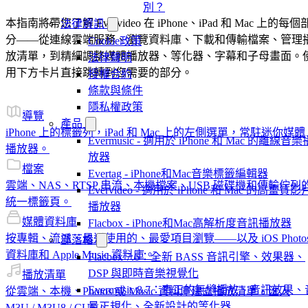
別？
本指南將帶您了解 Evervideo 在 iPhone、iPad 和 Mac 上的每個
法律資訊
分——從連線雲端服務、瀏覽資料庫、下載和傳輸檔案、管理
Cookie政策
放清單，到精細調整媒體播放器、等化器、字幕和子母畫面。
法律聲明
用下方卡片直接跳轉到您需要的部分。
授權合約
條款與條件
隱私權政策
導覽
產品
iPhone 上的標籤列，iPad 和 Mac 上的左側選單，常駐迷你媒體
Evermusic - 適用於 iPhone 和 Mac 的離線音樂
播放器。
放器
檔案
Evertag - iPhone和Mac音樂標籤編輯器
雲端、NAS、RTSP 串流、本機檔案、USB 磁碟機和傳輸佇列
Evervideo - 適用於 iPhone 和 Mac 的高畫質影
統一標籤頁。
播放器
媒體資料庫
Flacbox - iPhone和Mac高解析度音訊播放器
按專輯、流派、最近使用的、最愛項目瀏覽——以及 iOS Photo
部落格
資料庫和 Apple Music 資料庫。
Flacbox 7.6：全新 BASS 音訊引擎、效果器、
DSP 與即時音樂視覺化
播放清單
Evermusic 8.7：真正的無縫播放、音訊效果、
從雲端、本機、Photos 或 Music 資料庫建立播放清單，匯入
量正規化、全新設計的等化器
M3U / M3U8 / CUE。