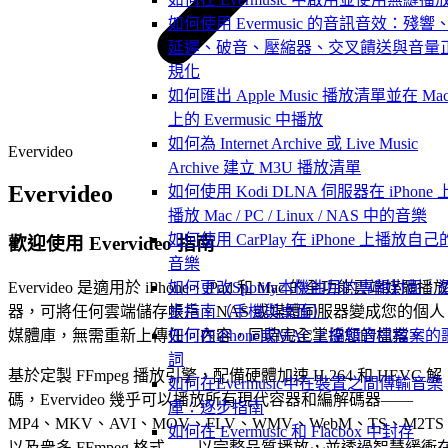
如何使用 Evermusic 的音訊音效：殘響
延遲、破音、壓縮器、交叉饋送與音量
規化
如何匯出 Apple Music 播放清單並在 Ma
上的 Evermusic 中播放
如何為 Internet Archive 或 Live Music
Evervideo
Archive 建立 M3U 播放清單
Evervideo
如何使用 Kodi DLNA 伺服器在 iPhone 
播放 Mac / PC / Linux / NAS 中的音樂
如何使用 CarPlay 在 iPhone 上播放自己
歡迎使用 Evervideo 指南
音樂
Evervideo 是適用於 iPhone、iPad 和 Mac 的全功能雲端媒體播
如何更改Spotify本機曲目的專輯封面：
器，可將任何雲端儲存帳戶、NAS 或媒體伺服器變成您的個人
步指南（手機與桌面）
媒體庫，無需重新上傳任何內容，同時完全掌控您的檔案。
如何在iPhone或MAC上編輯音訊檔案的
詞
基於定製 FFmpeg 播放引擎，配備硬體加速 H.264 和 HEVC 解
如何在Evermusic中在裝置之間傳輸音樂
碼，Evervideo 幾乎可以播放所有現代容器和編解碼器——
庫：逐步指南
MP4、MKV、AVI、MOV、FLV、WMV、WebM、TS、M2TS
如何在 Evermusic 和 Flacbox 中封存
以及衆多 FFmpeg 格式——以完整品質播放，並透過智慧緩衝