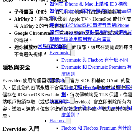
如何在 iPhone 和 Mac 上編輯 ID3 標籤
如何在iPhone上播放本機檔案（iTunes檔
子母畫面（PiP）：
在使用其他應用程式時繼續觀看。
案）
AirPlay 2：
將視訊投影到 Apple TV、HomePod 或任何支
使用SMB從Mac或PC串流音樂到iPhone
援 AirPlay 2 的音箱/電視。
如何從 App Store 安裝應用程式或使用
Google Chromecast：
直接投影到 Chromecast 或支援 Cast
促銷代碼啟用應用程式內購買
的電視。
常見問題解答
迷你播放器：
常駐於每個畫面頂部，讓您在瀏覽資料庫
Evermusic
不會遺失視訊。
Evermusic 與 Flacbox 有什麼不同
隱私與安全
Evermusic 和 Evermusic Premium 
麼區別
Evertag
Evervideo 使用每個雲端服務商的官方 SDK 和基於 OAuth 的登
Evertag 和 Evertag Premium 有什
入，因此您的密碼永遠不會傳到應用程式。存取權杖以加密形
別
儲存在 iOS/macOS Keychain 中，每次傳輸均受 TLS 保護，從
Evervideo
端帳戶撤銷存取（或從裝置刪除 Evervideo）會立即刪除所有內
Evervideo 和 Evervideo Premium 
容。透過可選的 4 位數字密碼保護您的資料庫，增加額外的隱
麼差別？
層。
Flacbox
Flacbox 和 Flacbox Premium 有什
Evervideo 入門