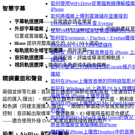
如何使用WiFi-Drive從電腦無線傳輸檔
智慧字幕
iPhone
如何將檔案上傳到雲端儲存並連接到
字幕軌道選擇
——非常適合語言學習。
Evermusic、Flacbox 或 Evertag
外部字幕檔案
（
、
、
、
）可從裝置任意
.srt
.vtt
.ass
.ssa
使用SMB協議將檔案從電腦傳輸到iPhon
位置或雲端載入。
如何從Evermusic、Flacbox、Evertag連接
libass
提供完整風格化的 ASS / SSA 渲染。
Bluesound VAULT的內部儲存
每軌道和全域字型選擇
，用於字幕。
如何從 YouTube 下載音樂並在 iPhone 
音訊軌道選擇
——選擇配音、評論或導演剪輯軌道。
線收聽
視訊軌道選擇
，適用於多角度或多版本檔案。
如何中斷第三方應用程式與Google帳戶
連結
精調畫面和聲音
如何在iPhone上播放音樂的同時錄製影
如何在 Windows 10 上啟用 DLNA 媒體
兩個並排等化器：音訊等化器用於調節低音和高音（支援自訂
服器並在 iPhone 上播放音樂
設的匯入/匯出），視訊等化器用於調節亮度、對比度、飽和度
如何在iPhone上播放WD My Cloud Hom
和色調（同樣支援匯入/匯出）。兩個引擎還提供發燒友級別的
的音樂
控制：音訊輸出取樣率、聲道數量、IO 緩衝時長和混合模式
如何使用WiFi-Drive在沒有iTunes的情況
——適合使用外接 DAC 和家庭劇院接收器的用戶。
將音樂檔案從電腦傳輸到iPhone
離線時在iPhone上播放Dropbox中的音樂
投影、AirPlay 和子母畫面