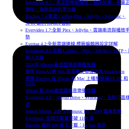
Evermusic 8.7：真正的無縫播放、音訊效果、音量
規化、全新設計的等化器
Flacbox 7.4:重建 CarPlay,Plex、Jellyfin、Subsonic、
SFTP 助力 Hi-Res 音訊
Evervideo 1.7:全新 Plex、Jellyfin、雲端串流與播放
勢
Evertag 4.2:全新雲端連線,標籤編輯器設定詳解
Evermusic 8.6:全新 CarPlay、Plex、Jellyfin、SFTP
詞小工具
2026年 iPhone 最佳雲端音樂播放器
使用 OpenAI 將 Wix 部落格文章匯出為 Markdown
使用 Flacbox 在 iPhone 和 Mac 上播放無損 FLAC 和
DSD
iPhone 和 iPad 最佳雲端音樂播放器
Evermusic 6.8：Aliyun Drive、Synology、全新介面
式
Setapp Mobile 上的 Evermusic Pro：iOS 雲端音樂
Evermusic 全球下載量突破 1100 萬
Flacbox 達到 100 萬次下載：Hi-Res 音訊