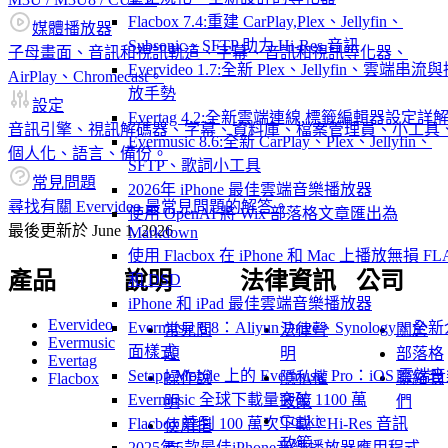
Flacbox 7.4:重建 CarPlay,Plex、Jellyfin、
媒體播放器
Subsonic、SFTP 助力 Hi-Res 音訊
子母畫面、音訊和視訊軌道、字幕、音訊和視訊等化器、
Evervideo 1.7:全新 Plex、Jellyfin、雲端串流
AirPlay、Chromecast。
放手勢
設定
Evertag 4.2:全新雲端連線,標籤編輯器設定詳
音訊引擎、視訊解碼器、字幕、資料庫、檔案管理員、小工具
Evermusic 8.6:全新 CarPlay、Plex、Jellyfin、
個人化、語言、備份。
SFTP、歌詞小工具
常見問題
2026年 iPhone 最佳雲端音樂播放器
尋找有關 Evervideo 最常見問題的解答。
使用 OpenAI 將 Wix 部落格文章匯出為
最後更新於
June 1, 2026
Markdown
使用 Flacbox 在 iPhone 和 Mac 上播放無損 FL
產品
說明
法律資訊
公司
和 DSD
iPhone 和 iPad 最佳雲端音樂播放器
Evervideo
Evermusic 6.8：Aliyun Drive、Synology、全
常見問
法律聲
關於
Evermusic
面樣式
題
明
部落格
Evertag
Setapp Mobile 上的 Evermusic Pro：iOS 雲端
操作說
隱私權
聯絡我
Flacbox
Evermusic 全球下載量突破 1100 萬
明
政策
們
Cookie
Flacbox 達到 100 萬次下載：Hi-Res 音訊
使用指
政策
2025年5款最佳iPhone音樂播放器應用程式