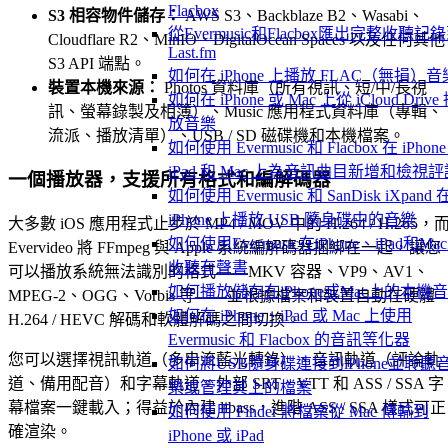
Flacbox
S3 相容物件儲存：
AWS S3、Backblaze B2、Wasabi、
從Evermusic和Flacbox匯出完整收聽記
Cloudflare R2、MinIO、DigitalOcean Spaces 以及任何其他
Last.fm
S3 API 端點。
如何在 iPhone 上播放 FLAC（無損）音
裝置本機來源：
Photos 資料庫（所有視訊、短/中/長視
如何在 iPhone 或 Mac 上從 iCloud Drive
訊、螢幕錄製及相簿）、Music 應用程式資料庫（專輯、
放音樂
流派、播放清單）、USB / SD 磁碟機和本機檔案。
如何使用 Evermusic 和 Flacbox 在 iPhon
iPad 和 Mac 上為音訊曲目新增和檢視評
一個播放器，支援所有格式和編解碼器
如何使用 Evermusic 和 SanDisk iXpand 
iPhone 上播放 USB 隨身碟中的音樂
大多數 iOS 應用程式止步於 MP4 / MOV 中的 H.264 / H.265，
如何使用Evermusic在iPhone、iPad和Ma
Evervideo 將 FFmpeg 與 Apple 系統編解碼器捆綁在一起，讓您
收聽有聲書
可以播放系統無法識別的格式——MKV 容器、VP9、AV1、
如何播放儲存在iPhone或Mac上的本機
MPEG-2、OGG、Vorbis 等——並根據檔案和裝置自動在硬體
如何在 iPhone、iPad 或 Mac 上使用
H.264 / HEVC 解碼和軟體解碼之間切換。
Evermusic 和 Flacbox 的音訊等化器
您可以選擇視訊軌道（多串流藍光轉錄）、音訊軌道（評論軌
如何將USB隨身碟連接到iPhone並聆聽
道、備用配音）和字幕軌道。外部 SRT、VTT 和 ASS / SSA 字
樂或管理其上的檔案
幕檔案一鍵載入；得益於內建 libass，進階 ASS / SSA 樣式可正
如何使用 Finder 將檔案從 Mac 傳輸到
確渲染。
iPhone 或 iPad