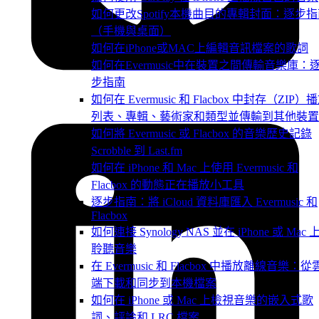
如何更改Spotify本機曲目的專輯封面：逐步
（手機與桌面）
如何在iPhone或MAC上編輯音訊檔案的歌詞
如何在Evermusic中在裝置之間傳輸音樂庫：
步指南
如何在 Evermusic 和 Flacbox 中封存（ZIP）
列表、專輯、藝術家和類型並傳輸到其他裝置
如何將 Evermusic 或 Flacbox 的音樂歷史記錄
Scrobble 到 Last.fm
如何在 iPhone 和 Mac 上使用 Evermusic 和
Flacbox 的動態正在播放小工具
逐步指南：將 iCloud 資料庫匯入 Evermusic 和
Flacbox
如何連接 Synology NAS 並在 iPhone 或 Mac 
聆聽音樂
在 Evermusic 和 Flacbox 中播放離線音樂：從
端下載和同步到本機檔案
如何在 iPhone 或 Mac 上檢視音樂的嵌入式歌
詞、評論和 LRC 檔案