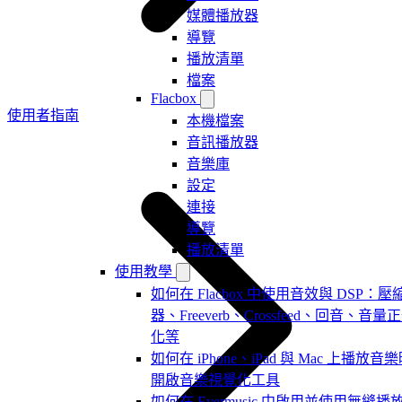
媒體播放器
導覽
播放清單
檔案
Flacbox
使用者指南
本機檔案
音訊播放器
音樂庫
設定
連接
導覽
播放清單
使用教學
如何在 Flacbox 中使用音效與 DSP：壓
器、Freeverb、Crossfeed、回音、音量
化等
如何在 iPhone、iPad 與 Mac 上播放音
開啟音樂視覺化工具
如何在 Evermusic 中啟用並使用無縫播