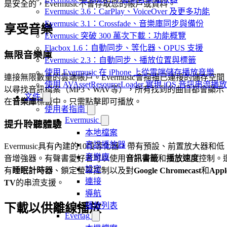
是安全的，Evermusic不會存取您的帳戶或資料。
Evermusic 3.6：CarPlay、VoiceOver 及更多功能
Evermusic 3.1：Crossfade、音樂庫同步與備份
享受音樂
Evermusic 突破 300 萬次下載：功能概覽
Flacbox 1.6：自動同步、等化器、OPUS 支援
無限音樂庫
Evermusic 2.3：自動同步、播放位置與標籤
使用 Evermusic 在 iPhone 上從雲端儲存播放音樂
連接無限數量的雲端帳戶。Evermusic會掃描已連接的儲存空間
使用 AVAssetResourceLoader 實現 iOS 音訊串流播放
以尋找音訊檔案（MP3、WAV等），所有找到的曲目都會顯示
文件
在
音樂庫
標籤中。只需點擊即可播放。
使用者指南
Evermusic
提升聆聽體驗
本地檔案
音訊播放器
Evermusic具有內建的10段等化器，帶有預設、前置放大器和低
音樂庫
音增強器。有聲書愛好者可以使用
音訊書籤
和
播放速度
控制。
設定
有
睡眠計時器
、鎖定螢幕控制以及對
Google Chromecast
和
Appl
連接
TV
的串流支援。
導航
播放列表
下載以供離線播放
Evertag