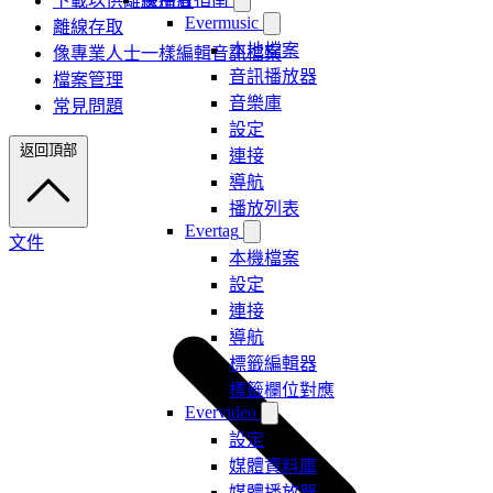
下載以供離線播放
Evermusic
離線存取
本地檔案
像專業人士一樣編輯音訊檔案
音訊播放器
檔案管理
音樂庫
常見問題
設定
返回頂部
連接
導航
播放列表
Evertag
文件
本機檔案
設定
連接
導航
標籤編輯器
標籤欄位對應
Evervideo
設定
媒體資料庫
媒體播放器