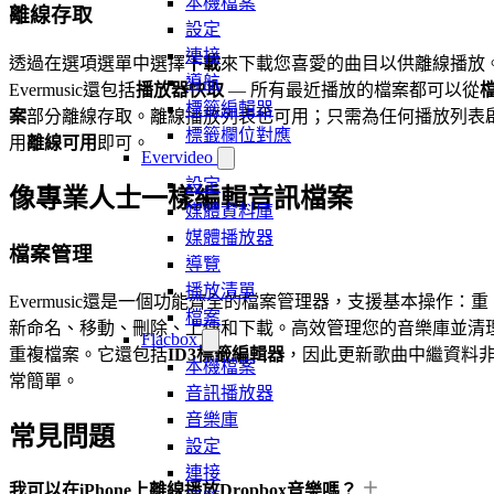
本機檔案
離線存取
設定
連接
透過在選項選單中選擇
下載
來下載您喜愛的曲目以供離線播放
導航
Evermusic還包括
播放器快取
— 所有最近播放的檔案都可以從
標籤編輯器
案
部分離線存取。離線播放列表也可用；只需為任何播放列表
標籤欄位對應
用
離線可用
即可。
Evervideo
設定
像專業人士一樣編輯音訊檔案
媒體資料庫
媒體播放器
檔案管理
導覽
播放清單
Evermusic還是一個功能齊全的檔案管理器，支援基本操作：重
檔案
新命名、移動、刪除、上傳和下載。高效管理您的音樂庫並清
Flacbox
重複檔案。它還包括
ID3標籤編輯器
，因此更新歌曲中繼資料
本機檔案
常簡單。
音訊播放器
音樂庫
常見問題
設定
連接
我可以在iPhone上離線播放Dropbox音樂嗎？