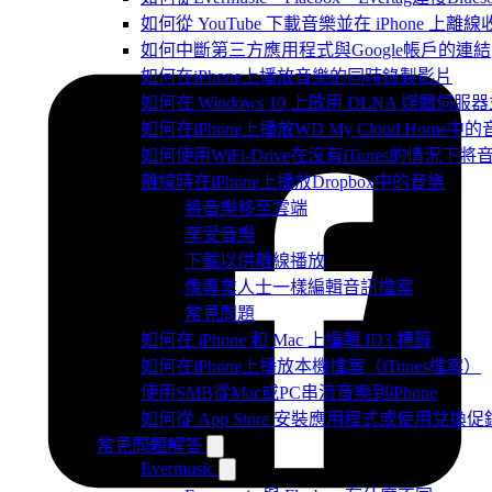
如何從 YouTube 下載音樂並在 iPhone 上離線
如何中斷第三方應用程式與Google帳戶的連結
如何在iPhone上播放音樂的同時錄製影片
如何在 Windows 10 上啟用 DLNA 媒體伺服器
如何在iPhone上播放WD My Cloud Home中
如何使用WiFi-Drive在沒有iTunes的情況下
離線時在iPhone上播放Dropbox中的音樂
將音樂移至雲端
享受音樂
下載以供離線播放
像專業人士一樣編輯音訊檔案
常見問題
如何在 iPhone 和 Mac 上編輯 ID3 標籤
如何在iPhone上播放本機檔案（iTunes檔案）
使用SMB從Mac或PC串流音樂到iPhone
如何從 App Store 安裝應用程式或使用兌
常見問題解答
Evermusic