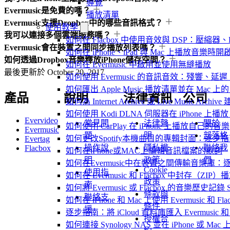
導覽
Evermusic是免費的嗎？
播放清單
Evermusic支援Dropbox中的哪些音訊格式？
使用教學
我可以連接多個雲端服務嗎？
如何在 Flacbox 中使用音效與 DSP：壓縮器、F
Evermusic會在裝置之間同步播放列表嗎？
如何在 iPhone、iPad 與 Mac 上播放音樂
如何透過Dropbox音樂釋放iPhone儲存空間？
如何在 Evermusic 中啟用並使用無縫播放
最後更新於
October 20, 2017
如何使用 Evermusic 的音訊音效：殘響
如何匯出 Apple Music 播放清單並在 Mac 上的 
產品
說明
法律資訊
公司
如何為 Internet Archive 或 Live Music Arch
如何使用 Kodi DLNA 伺服器在 iPhone 上播放 Mac
Evervideo
常見問
法律聲
關於
如何使用 CarPlay 在 iPhone 上播放自己的音樂
Evermusic
題
明
部落格
如何更改Spotify本機曲目的專輯封面：逐
Evertag
操作說
隱私權
聯絡我
Flacbox
如何在iPhone或MAC上編輯音訊檔案的歌詞
明
政策
們
如何在Evermusic中在裝置之間傳輸音樂庫：
Cookie
使用指
如何在 Evermusic 和 Flacbox 中封
政策
南
如何將 Evermusic 或 Flacbox 的音樂歷史記錄 Scro
條款與
聯絡支
如何在 iPhone 和 Mac 上使用 Evermusic 和
條件
援
逐步指南：將 iCloud 資料庫匯入 Evermusic 和 F
授權合
如何連接 Synology NAS 並在 iPhone 或 Ma