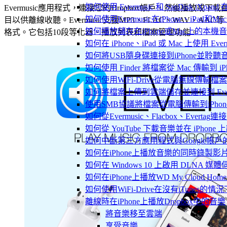
如何使用 Evermusic 和 SanDisk iXpa
Evermusic應用程式，連接您的Dropbox帳戶，然後播放或下載
如何使用Evermusic在iPhone、iPad和
目以供離線收聽。Evermusic支援MP3、FLAC、WAV、AAC等
如何播放儲存在iPhone或Mac上的本機
格式。它包括10段等化器、播放列表和檔案管理功能。
如何在 iPhone、iPad 或 Mac 上使用 Eve
如何將USB隨身碟連接到iPhone並聆
如何使用 Finder 將檔案從 Mac 傳輸到 iPho
如何使用WiFi-Drive從電腦無線傳輸檔案到
如何將檔案上傳到雲端儲存並連接到 Evermusic
使用SMB協議將檔案從電腦傳輸到iPhon
如何從Evermusic、Flacbox、Evertag
如何從 YouTube 下載音樂並在 iPhone
如何中斷第三方應用程式與Google帳戶
如何在iPhone上播放音樂的同時錄製影
如何在 Windows 10 上啟用 DLNA 媒
如何在iPhone上播放WD My Cloud Ho
如何使用WiFi-Drive在沒有iTunes的
離線時在iPhone上播放Dropbox中的音樂
將音樂移至雲端
享受音樂