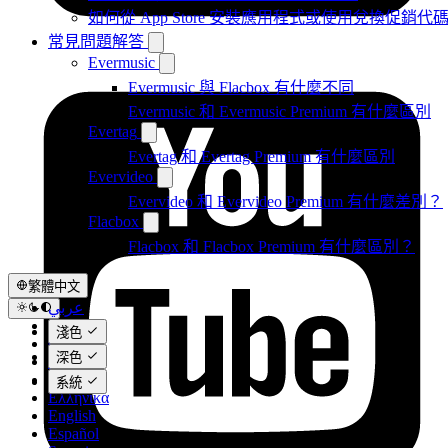
如何從 App Store 安裝應用程式或使用兌換促銷
常見問題解答
Evermusic
Evermusic 與 Flacbox 有什麼不同
Evermusic 和 Evermusic Premium 有什麼區別
Evertag
Evertag 和 Evertag Premium 有什麼區別
Evervideo
Evervideo 和 Evervideo Premium 有什麼差別？
Flacbox
Flacbox 和 Flacbox Premium 有什麼區別？
繁體中文
عربي
Català
淺色
Čeština
深色
Dansk
Deutsch
系統
Ελληνικά
English
Español