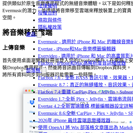
提供類似於原生音樂應用程式的無縫音樂體驗。以下是如何釋
法律聲明
Evermusic的潛力，並透過將音樂移至雲端來釋放裝置上的寶貴
授權合約
空間。
條款與條件
隱私權政策
將音樂移至雲端
產品
Evermusic - 適用於 iPhone 和 Mac 的離線
上傳音樂
Evertag - iPhone和Mac音樂標籤編輯器
Evervideo - 適用於 iPhone 和 Mac 的高畫
首先使用桌面瀏覽器註冊並登入您的Dropbox帳戶。在電腦上
Flacbox - iPhone和Mac高解析度音訊播放器
裝Dropbox應用程式，然後將音訊曲目傳輸到Dropbox資料夾。
部落格
將所有資料同步到伺服器可能需要一些時間。
Flacbox 7.6：全新 BASS 音訊引擎、效果
Evermusic 8.7：真正的無縫播放、音訊
Flacbox 7.4:重建 CarPlay,Plex、Jellyfin、Su
Evervideo 1.7:全新 Plex、Jellyfin、雲端
Evertag 4.2:全新雲端連線,標籤編輯器設定詳
Evermusic 8.6:全新 CarPlay、Plex、Jelly
2026年 iPhone 最佳雲端音樂播放器
使用 OpenAI 將 Wix 部落格文章匯出為 Markd