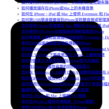
如何使用Evermusic在iPhone、iPad和Mac上收聽有
如何播放儲存在iPhone或Mac上的本機音樂
如何在 iPhone、iPad 或 Mac 上使用 Evermusic 和 
如何將USB隨身碟連接到iPhone並聆聽音樂或管理
如何使用 Finder 將檔案從 Mac 傳輸到 iPhone 或 iPa
如何使用WiFi-Drive從電腦無線傳輸檔案到iPhone
如何將檔案上傳到雲端儲存並連接到 Evermusic、Flacbo
使用SMB協議將檔案從電腦傳輸到iPhone
如何從Evermusic、Flacbox、Evertag連接Bluesou
如何從 YouTube 下載音樂並在 iPhone 上離線收聽
如何中斷第三方應用程式與Google帳戶的連結
如何在iPhone上播放音樂的同時錄製影片
如何在 Windows 10 上啟用 DLNA 媒體伺服器並在 
如何在iPhone上播放WD My Cloud Home中的音樂
如何使用WiFi-Drive在沒有iTunes的情況下將音樂檔
離線時在iPhone上播放Dropbox中的音樂
如何在 iPhone 和 Mac 上編輯 ID3 標籤
如何在iPhone上播放本機檔案（iTunes檔案）
使用SMB從Mac或PC串流音樂到iPhone