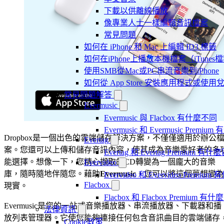
下載以供離線播放
像專業人士一樣編輯音訊檔案
常見問題
如何在 iPhone 和 Mac 上編輯 ID3 標籤
如何在iPhone上播放本機檔案（iTunes
使用SMB從Mac或PC串流音樂到iPhone
如何從 App Store 安裝應用程式或
常見問題解答
Evermusic
Evermusic 與 Flacbox 有什麼不同
Evermusic 和 Evermusic Premi
Dropbox是一個出色的雲端儲存解決方案，不僅僅適用於辦公
Evertag
案。您還可以上傳和儲存音訊內容，使其成為音樂愛好者的多
Evertag 和 Evertag Premium 有
能選擇。想像一下，您精心擷取的CD轉變為一個龐大的音樂
Evervideo
庫，隨時隨地伴隨您。藉助
Evermusic
，您可以將這個夢想變為
Evervideo 和 Evervideo Premi
Flacbox
現實。
Flacbox 和 Flacbox Premium 
Evermusic是您的一站式音樂播放器、串流播放器、下載器和播
法律資訊
放列表管理器。它使您能夠連接任何包含音訊曲目的雲端儲存
Cookie政策