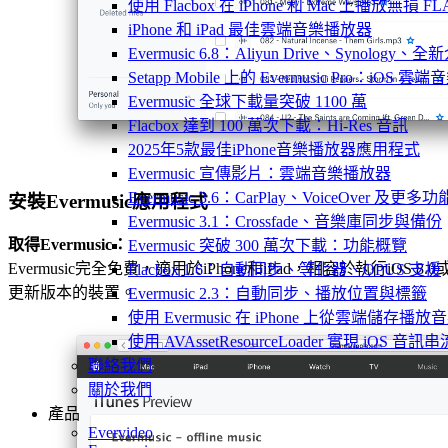
使用 Flacbox 在 iPhone 和 Mac 上播放無損 FL
iPhone 和 iPad 最佳雲端音樂播放器
Evermusic 6.8：Aliyun Drive、Synology
Setapp Mobile 上的 Evermusic Pro：iOS 雲端
Evermusic 全球下載量突破 1100 萬
Flacbox 達到 100 萬次下載：Hi-Res 音訊
2025年5款最佳iPhone音樂播放器應用程式
Evermusic 宣傳影片：雲端音樂播放器
Evermusic 3.6：CarPlay、VoiceOver 及更多功
安裝Evermusic應用程式
Evermusic 3.1：Crossfade、音樂庫同步與備份
取得Evermusic：
Evermusic 突破 300 萬次下載：功能概覽
Evermusic完全免費，適用於iPhone和iPad，相容於執行iOS 8.0
Flacbox 1.6：自動同步、等化器、OPUS 支援
更新版本的裝置。
Evermusic 2.3：自動同步、播放位置與標籤
使用 Evermusic 在 iPhone 上從雲端儲存播放
使用 AVAssetResourceLoader 實現 iOS 音
聯絡我們
關於我們
產品
Evervideo