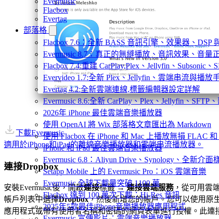
Evermusic
Flacbox
Evertag
部落格
Flacbox 7.6：全新 BASS 音訊引擎、效果器、D
Evermusic 8.7：真正的無縫播放、音訊效果、
Flacbox 7.4:重建 CarPlay,Plex、Jellyfin、Subsoni
Evervideo 1.7:全新 Plex、Jellyfin、雲端串流與播
Evertag 4.2:全新雲端連線,標籤編輯器設定詳解
Evermusic 8.6:全新 CarPlay、Plex、Jellyfin、S
2026年 iPhone 最佳雲端音樂播放器
使用 OpenAI 將 Wix 部落格文章匯出為 Markdown
下載Evermusic
使用 Flacbox 在 iPhone 和 Mac 上播放無損 FLAC 和
適用於iPhone和iPad的離線音樂播放器和雲端串流播放器。
iPhone 和 iPad 最佳雲端音樂播放器
Evermusic 6.8：Aliyun Drive、Synology、全新介
連接Dropbox
Setapp Mobile 上的 Evermusic Pro：iOS 雲端音樂
Evermusic 全球下載量突破 1100 萬
安裝Evermusic後，開啟
連接
標籤 →
連接雲端服務
，從可用雲
Flacbox 達到 100 萬次下載：Hi-Res 音訊
帳戶列表中選擇
Dropbox
，然後新增您的帳戶。您可以使用原
2025年5款最佳iPhone音樂播放器應用程式
應用程式或帶有使用者名稱和密碼的網頁表單進行授權。此連
Evermusic 宣傳影片：雲端音樂播放器