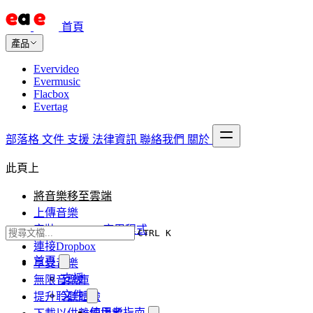
首頁
產品
Evervideo
Evermusic
Flacbox
Evertag
部落格
文件
支援
法律資訊
聯絡我們
關於
此頁上
將音樂移至雲端
上傳音樂
安裝Evermusic應用程式
CTRL K
連接Dropbox
首頁
享受音樂
支援
無限音樂庫
文件
提升聆聽體驗
使用者指南