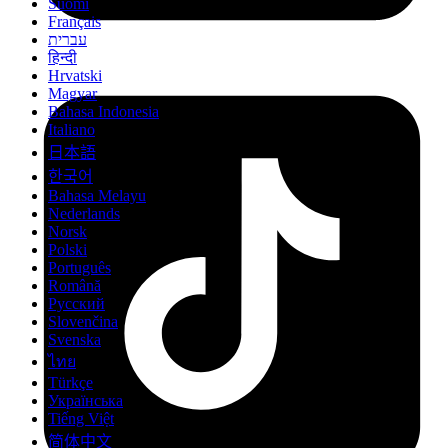
Suomi
Français
עברית
हिन्दी
Hrvatski
Magyar
Bahasa Indonesia
Italiano
日本語
한국어
Bahasa Melayu
Nederlands
Norsk
Polski
Português
Română
Русский
Slovenčina
Svenska
ไทย
Türkçe
Українська
Tiếng Việt
简体中文