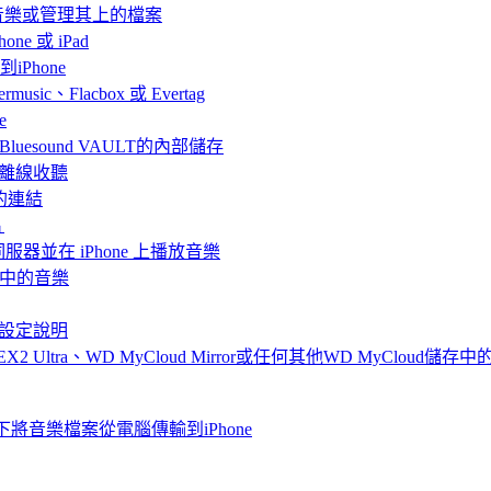
聽音樂或管理其上的檔案
ne 或 iPad
iPhone
、Flacbox 或 Evertag
e
連接Bluesound VAULT的內部儲存
 上離線收聽
的連結
片
體伺服器並在 iPhone 上播放音樂
me中的音樂
me的設定說明
EX2 Ultra、WD MyCloud Mirror或任何其他WD MyCloud儲存
情況下將音樂檔案從電腦傳輸到iPhone