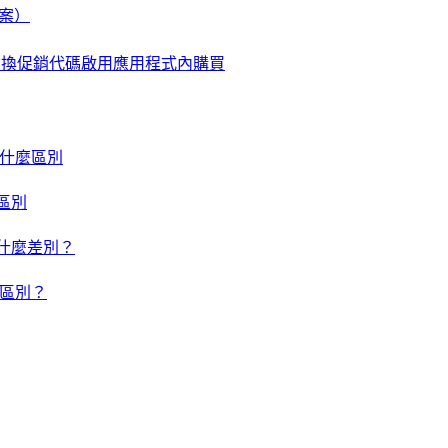
檔案）
使用兌換促銷代碼啟用應用程式內購買
um 有什麼區別
什麼區別
um 有什麼差別？
有什麼區別？