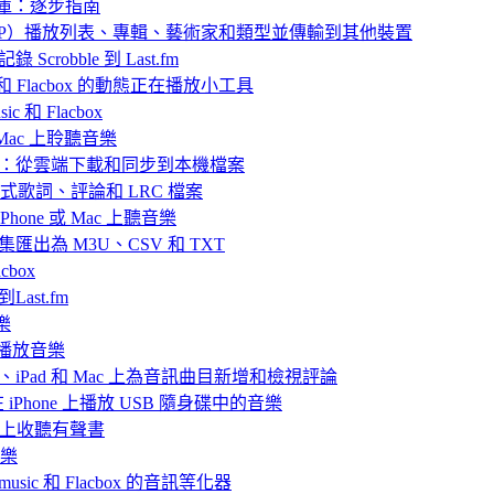
樂庫：逐步指南
 中封存（ZIP）播放列表、專輯、藝術家和類型並傳輸到其他裝置
 Scrobble 到 Last.fm
ic 和 Flacbox 的動態正在播放小工具
 和 Flacbox
或 Mac 上聆聽音樂
播放離線音樂：從雲端下載和同步到本機檔案
嵌入式歌詞、評論和 LRC 檔案
hone 或 Mac 上聽音樂
目合集匯出為 M3U、CSV 和 TXT
box
Last.fm
樂
ve 播放音樂
iPhone、iPad 和 Mac 上為音訊曲目新增和檢視評論
nd 在 iPhone 上播放 USB 隨身碟中的音樂
Mac上收聽有聲書
音樂
rmusic 和 Flacbox 的音訊等化器