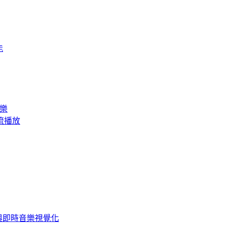
能
音樂
訊串流播放
SP 與即時音樂視覺化