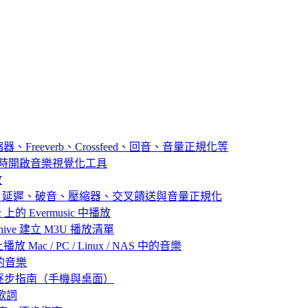
器、Freeverb、Crossfeed、回音、音量正規化等
播放音樂時開啟音樂視覺化工具
放
：殘響、延遲、破音、壓縮器、交叉饋送與音量正規化
 上的 Evermusic 中播放
 Archive 建立 M3U 播放清單
放 Mac / PC / Linux / NAS 中的音樂
己的音樂
：逐步指南（手機與桌面）
歌詞