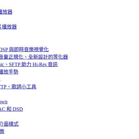
音樂播放器
質影片播放器
器、DSP 與即時音樂視覺化
效果、音量正規化、全新設計的等化器
bsonic、SFTP 助力 Hi-Res 音訊
串流與播放手勢
解
fin、SFTP、歌詞小工具
own
AC 和 DSD
、全新介面樣式
音樂