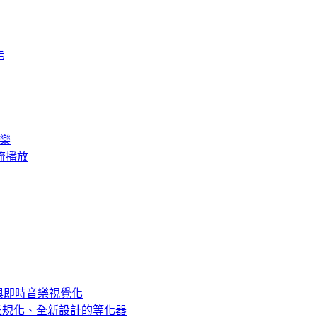
能
音樂
訊串流播放
SP 與即時音樂視覺化
音量正規化、全新設計的等化器