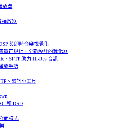
音樂播放器
質影片播放器
器、DSP 與即時音樂視覺化
效果、音量正規化、全新設計的等化器
bsonic、SFTP 助力 Hi-Res 音訊
串流與播放手勢
解
fin、SFTP、歌詞小工具
own
AC 和 DSD
、全新介面樣式
音樂