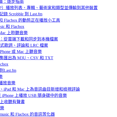
樂庫：逐步指南
 中封存（ZIP）播放列表、專輯、藝術家和類型並傳輸到其他裝置
 Scrobble 到 Last.fm
ic 和 Flacbox 的動態正在播放小工具
 和 Flacbox
或 Mac 上聆聽音樂
播放離線音樂：從雲端下載和同步到本機檔案
嵌入式歌詞、評論和 LRC 檔案
hone 或 Mac 上聽音樂
目合集匯出為 M3U、CSV 和 TXT
box
Last.fm
樂
ve 播放音樂
iPhone、iPad 和 Mac 上為音訊曲目新增和檢視評論
nd 在 iPhone 上播放 USB 隨身碟中的音樂
Mac上收聽有聲書
音樂
rmusic 和 Flacbox 的音訊等化器