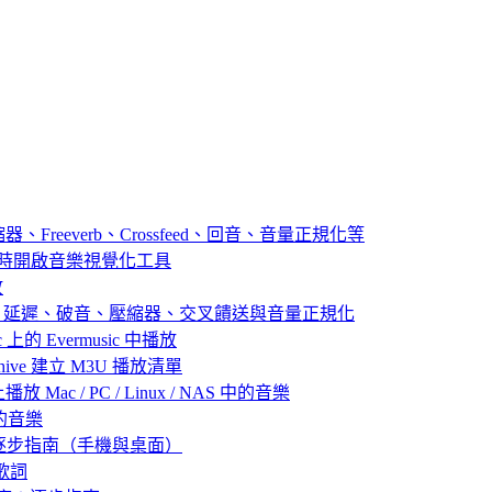
器、Freeverb、Crossfeed、回音、音量正規化等
播放音樂時開啟音樂視覺化工具
放
：殘響、延遲、破音、壓縮器、交叉饋送與音量正規化
 上的 Evermusic 中播放
 Archive 建立 M3U 播放清單
放 Mac / PC / Linux / NAS 中的音樂
己的音樂
：逐步指南（手機與桌面）
歌詞