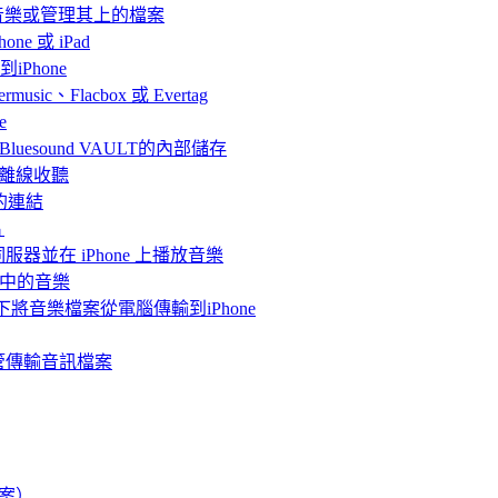
聽音樂或管理其上的檔案
ne 或 iPad
iPhone
、Flacbox 或 Evertag
e
連接Bluesound VAULT的內部儲存
 上離線收聽
的連結
片
體伺服器並在 iPhone 上播放音樂
me中的音樂
情況下將音樂檔案從電腦傳輸到iPhone
案總管傳輸音訊檔案
檔案）