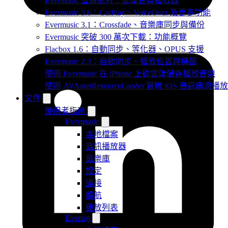
Evermusic 宣傳影片：雲端音樂播放器
Evermusic 3.6：CarPlay、VoiceOver 及更多功能
Evermusic 3.1：Crossfade、音樂庫同步與備份
Evermusic 突破 300 萬次下載：功能概覽
Flacbox 1.6：自動同步、等化器、OPUS 支援
Evermusic 2.3：自動同步、播放位置與標籤
使用 Evermusic 在 iPhone 上從雲端儲存播放音樂
使用 AVAssetResourceLoader 實現 iOS 音訊串流播放
文件
使用者指南
Evermusic
本地檔案
音訊播放器
音樂庫
設定
連接
導航
播放列表
Evertag