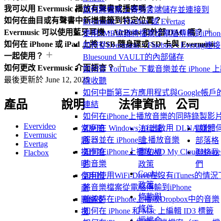
我可以用 Evermusic 播放有聲書或播客嗎？
如何將檔案上傳到雲端儲存並連接到
如何在曲目或有聲書中新增書籤到特定位置？
Evermusic、Flacbox 或 Evertag
Evermusic 可以使用藍牙耳機、AirPods 和外部 DAC 嗎？
使用SMB協議將檔案從電腦傳輸到iPhon
如何在 iPhone 或 iPad 上將 USB 隨身碟或 SD 卡與 Evermusic
如何從Evermusic、Flacbox、Evertag連接
一起使用？
Bluesound VAULT的內部儲存
如何更改 Evermusic 介面語言？
如何從 YouTube 下載音樂並在 iPhone 
最後更新於
June 12, 2025
線收聽
如何中斷第三方應用程式與Google帳戶
產品
說明
法律資訊
公司
連結
如何在iPhone上播放音樂的同時錄製影
Evervideo
如何在 Windows 10 上啟用 DLNA 媒體
常見問
法律聲
關於
Evermusic
服器並在 iPhone 上播放音樂
題
明
部落格
Evertag
如何在iPhone上播放WD My Cloud Hom
操作說
隱私權
聯絡我
Flacbox
的音樂
明
政策
們
Cookie
如何使用WiFi-Drive在沒有iTunes的情況
使用指
政策
將音樂檔案從電腦傳輸到iPhone
南
條款與
離線時在iPhone上播放Dropbox中的音樂
聯絡支
條件
如何在 iPhone 和 Mac 上編輯 ID3 標籤
援
授權合