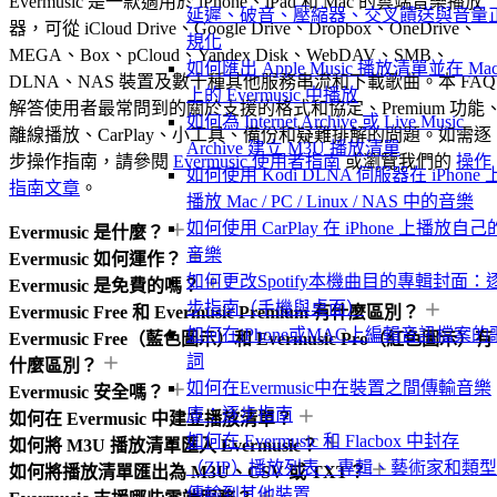
Evermusic 是一款適用於 iPhone、iPad 和 Mac 的雲端音樂播放
延遲、破音、壓縮器、交叉饋送與音量
器，可從 iCloud Drive、Google Drive、Dropbox、OneDrive、
規化
MEGA、Box、pCloud、Yandex Disk、WebDAV、SMB、
如何匯出 Apple Music 播放清單並在 Ma
DLNA、NAS 裝置及數十種其他服務串流和下載歌曲。本 FAQ
上的 Evermusic 中播放
解答使用者最常問到的關於支援的格式和協定、Premium 功能
如何為 Internet Archive 或 Live Music
離線播放、CarPlay、小工具、備份和疑難排解的問題。如需逐
Archive 建立 M3U 播放清單
步操作指南，請參閱
Evermusic 使用者指南
或瀏覽我們的
操作
如何使用 Kodi DLNA 伺服器在 iPhone 
指南文章
。
播放 Mac / PC / Linux / NAS 中的音樂
如何使用 CarPlay 在 iPhone 上播放自己
Evermusic 是什麼？
音樂
Evermusic 如何運作？
如何更改Spotify本機曲目的專輯封面：
Evermusic 是免費的嗎？
步指南（手機與桌面）
Evermusic Free 和 Evermusic Premium 有什麼區別？
如何在iPhone或MAC上編輯音訊檔案的
Evermusic Free（藍色圖示）和 Evermusic Pro（紅色圖示）有
詞
什麼區別？
如何在Evermusic中在裝置之間傳輸音樂
Evermusic 安全嗎？
庫：逐步指南
如何在 Evermusic 中建立播放清單？
如何在 Evermusic 和 Flacbox 中封存
如何將 M3U 播放清單匯入 Evermusic？
（ZIP）播放列表、專輯、藝術家和類
如何將播放清單匯出為 M3U、CSV 或 TXT？
傳輸到其他裝置