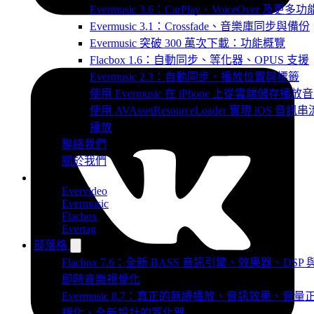
Evermusic 3.6：CarPlay、VoiceOver 及更多功
Evermusic 3.1：Crossfade、音樂庫同步與備份
Evermusic 突破 300 萬次下載：功能概覽
Flacbox 1.6：自動同步、等化器、OPUS 支援
Evermusic 2.3：自動同步、播放位置與標籤
使用 Evermusic 在 iPhone 上從雲端儲存播放
使用 AVAssetResourceLoader 實現 iOS 音訊串
播放
聯絡我們
關於我們
產品
Evervideo
Evermusic
Flacbox
Evertag
部落格
Flacbox 7.6：全新 BASS 音訊引擎、效果器、DSP 
即時音樂視覺化
Evermusic 8.7：真正的無縫播放、音訊效果、音量
規化、全新設計的等化器