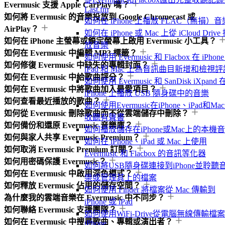
Evermusic 支援 Apple CarPlay 嗎？
Last.fm
如何將 Evermusic 的音樂投放到 Google Chromecast 或
如何在 iPhone 上播放 FLAC（無損）音
AirPlay？
如何在 iPhone 或 Mac 上從 iCloud Drive
如何在 iPhone 主螢幕或鎖定螢幕上啟用 Evermusic 小工具？
放音樂
如何在 Evermusic 中編輯 MP3 標籤？
如何使用 Evermusic 和 Flacbox 在 iPhon
如何修復 Evermusic 中缺失的專輯封面？
iPad 和 Mac 上為音訊曲目新增和檢視評
如何在 Evermusic 中給歌曲評分？
如何使用 Evermusic 和 SanDisk iXpand 
如何在 Evermusic 中將歌曲加入最愛項目？
iPhone 上播放 USB 隨身碟中的音樂
如何查看最近播放的歌曲？
如何使用Evermusic在iPhone、iPad和Ma
如何從 Evermusic 刪除歌曲而不從雲端儲存中刪除？
收聽有聲書
如何備份和還原 Evermusic 音樂庫？
如何播放儲存在iPhone或Mac上的本機
如何與家人共享 Evermusic Premium？
如何在 iPhone、iPad 或 Mac 上使用
如何取消 Evermusic Premium 訂閱？
Evermusic 和 Flacbox 的音訊等化器
如何用密碼保護 Evermusic？
如何將USB隨身碟連接到iPhone並聆聽
如何在 Evermusic 中啟用深色模式？
樂或管理其上的檔案
如何釋放 Evermusic 佔用的儲存空間？
如何使用 Finder 將檔案從 Mac 傳輸到
為什麼我的雲端音樂在 Evermusic 中不同步？
iPhone 或 iPad
如何聯絡 Evermusic 支援團隊？
如何使用WiFi-Drive從電腦無線傳輸檔
如何在 Evermusic 中搜尋歌曲、專輯或演出者？
iPhone