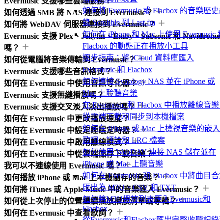
Evermusic 支援哪些雲端服務？
如何將 Evermusic 或 Flacbox 的音樂歷
如何透過 SMB 將 NAS 連接到 Evermusic？
錄 Scrobble 到 Last.fm
如何將 WebDAV 伺服器連接到 Evermusic？
如何在 iPhone 和 Mac 上使用 Evermusic
Evermusic 支援 Plex、Jellyfin、Emby、Subsonic 和 Navidrome
Flacbox 的動態正在播放小工具
嗎？
逐步指南：將 iCloud 資料庫匯入
如何從電腦將音樂傳輸到 Evermusic？
Evermusic 和 Flacbox
Evermusic 支援哪些音訊格式？
如何連接 Synology NAS 並在 iPhone 或
如何在 Evermusic 中使用音訊等化器？
Mac 上聆聽音樂
Evermusic 支援無縫播放嗎？
在 Evermusic 和 Flacbox 中播放離線音
Evermusic 支援交叉淡入淡出播放嗎？
從雲端下載和同步到本機檔案
如何在 Evermusic 中更改播放速度？
如何在 iPhone 或 Mac 上檢視音樂的嵌
如何在 Evermusic 中設定睡眠定時器？
歌詞、評論和 LRC 檔案
如何在 Evermusic 中啟用離線模式？
如何使用 WebDAV 連接 NAS 儲存並在
如何在 Evermusic 中從雲端儲存下載音樂？
iPhone 或 Mac 上聽音樂
我可以不連線使用 Evermusic 嗎？
如何在 Evermusic 和 Flacbox 中將曲目
如何播放 iPhone 或 Mac 上本機儲存的音樂？
匯出為 M3U、CSV 和 TXT
如何將 iTunes 或 Apple Music 中的音樂匯入 Evermusic？
如何將M3U播放列表匯入Evermusic和
如何從上次停止的位置繼續播放播放清單或專輯？
Flacbox
如何在 Evermusic 中查看歌詞？
從Evermusic和Flacbox匯出完整收聽記