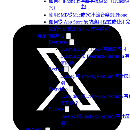
如何在iPhone上播放本機檔案（iTunes檔
約
案）
使用SMB從Mac或PC串流音樂到iPhone
如何從 App Store 安裝應用程式或使用
促銷代碼啟用應用程式內購買
常見問題解答
Evermusic
Evermusic 與 Flacbox 有什麼不同
Evermusic 和 Evermusic Premium 
麼區別
Evertag
Evertag 和 Evertag Premium 有什
別
Evervideo
Evervideo 和 Evervideo Premium 
麼差別？
Flacbox
Flacbox 和 Flacbox Premium 有什
別？