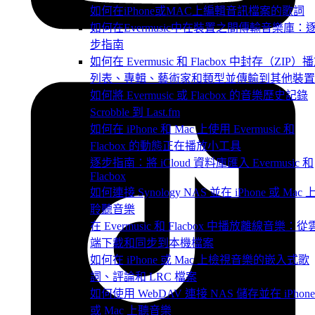
如何在iPhone或MAC上編輯音訊檔案的歌詞
如何在Evermusic中在裝置之間傳輸音樂庫：
步指南
如何在 Evermusic 和 Flacbox 中封存（ZIP）
列表、專輯、藝術家和類型並傳輸到其他裝置
如何將 Evermusic 或 Flacbox 的音樂歷史記錄
Scrobble 到 Last.fm
如何在 iPhone 和 Mac 上使用 Evermusic 和
Flacbox 的動態正在播放小工具
逐步指南：將 iCloud 資料庫匯入 Evermusic 和
Flacbox
如何連接 Synology NAS 並在 iPhone 或 Mac 
聆聽音樂
在 Evermusic 和 Flacbox 中播放離線音樂：從
端下載和同步到本機檔案
如何在 iPhone 或 Mac 上檢視音樂的嵌入式歌
詞、評論和 LRC 檔案
如何使用 WebDAV 連接 NAS 儲存並在 iPhone
或 Mac 上聽音樂