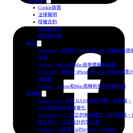
法律資訊
Cookie政策
法律聲明
授權合約
條款與條件
隱私權政策
產品
Evermusic - 適用於 iPhone 和 Mac 的離線音樂
放器
Evertag - iPhone和Mac音樂標籤編輯器
Evervideo - 適用於 iPhone 和 Mac 的高畫質影
播放器
Flacbox - iPhone和Mac高解析度音訊播放器
部落格
Flacbox 7.6：全新 BASS 音訊引擎、效果器、
DSP 與即時音樂視覺化
Evermusic 8.7：真正的無縫播放、音訊效果、
量正規化、全新設計的等化器
Flacbox 7.4:重建 CarPlay,Plex、Jellyfin、