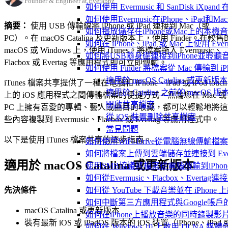
Founder & Engineer at Everappz
如何使用 Evermusic 和 SanDisk iXpa
如何使用Evermusic在iPhone、iPad和
摘要：
使用 USB 傳輸線將 iPhone 或 iPad 連接到 Mac（或
如何播放儲存在iPhone或Mac上的本機
PC）。在 macOS Catalina 及更新版本上，使用 Finder。在較舊
如何在 iPhone、iPad 或 Mac 上使用 Eve
macOS 或 Windows 上，使用 iTunes。將檔案拖入 Evermusic、
如何將USB隨身碟連接到iPhone並聆
Flacbox 或 Evertag 等應用程式即可立即傳輸。
如何使用 Finder 將檔案從 Mac 傳輸到 iPho
適用於 macOS Catalina 或更新版本
iTunes 檔案共享提供了一種在電腦和 iPhone、iPad 或 iPod touch
適用於 Catalina 之前的 macOS 版
上的 iOS 應用程式之間傳輸檔案的便捷方式。無論您在 Mac 或
開啟共享檔案
PC 上擁有喜愛的專輯、藝人或曲目的收藏，都可以輕鬆地將這
從 iOS 裝置刪除共享檔案
些內容複製到 Evermusic、Flacbox 或 Evertag 等應用程式中。
常見問題
以下是使用 iTunes 檔案共享的逐步指南。
如何使用WiFi-Drive從電腦無線傳輸檔案到
如何將檔案上傳到雲端儲存並連接到 Evermusic
適用於 macOS Catalina 或更新版本
使用SMB協議將檔案從電腦傳輸到iPhon
如何從Evermusic、Flacbox、Evertag
先決條件
如何從 YouTube 下載音樂並在 iPhone
如何中斷第三方應用程式與Google帳戶
macOS Catalina 或更新版本
如何在iPhone上播放音樂的同時錄製影
裝有最新 iOS 或 iPadOS 版本的 iOS 裝置（iPhone、iPad 
如何在 Windows 10 上啟用 DLNA 媒