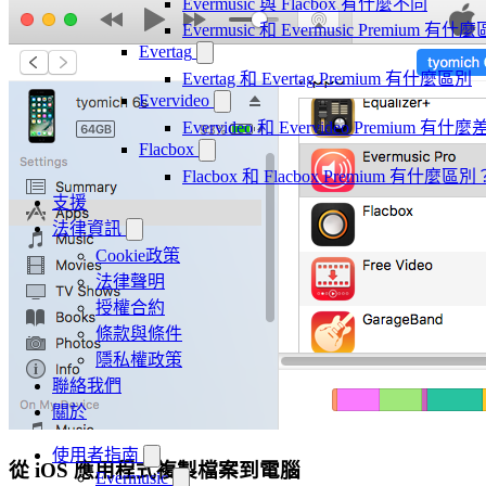
Evermusic 與 Flacbox 有什麼不同
Evermusic 和 Evermusic Premium 有什
Evertag
Evertag 和 Evertag Premium 有什麼區別
Evervideo
Evervideo 和 Evervideo Premium 有什
Flacbox
Flacbox 和 Flacbox Premium 有什麼區別
支援
法律資訊
Cookie政策
法律聲明
授權合約
條款與條件
隱私權政策
聯絡我們
關於
使用者指南
從 iOS 應用程式複製檔案到電腦
Evermusic