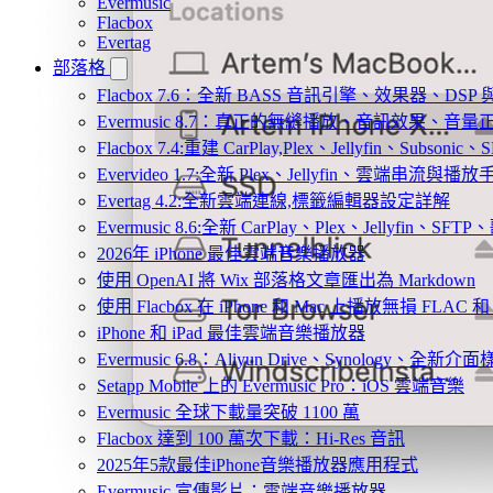
Evermusic
Flacbox
Evertag
部落格
Flacbox 7.6：全新 BASS 音訊引擎、效果器、D
Evermusic 8.7：真正的無縫播放、音訊效果、
Flacbox 7.4:重建 CarPlay,Plex、Jellyfin、Subsoni
Evervideo 1.7:全新 Plex、Jellyfin、雲端串流與播
Evertag 4.2:全新雲端連線,標籤編輯器設定詳解
Evermusic 8.6:全新 CarPlay、Plex、Jellyfin、S
2026年 iPhone 最佳雲端音樂播放器
使用 OpenAI 將 Wix 部落格文章匯出為 Markdown
使用 Flacbox 在 iPhone 和 Mac 上播放無損 FLAC 和
iPhone 和 iPad 最佳雲端音樂播放器
Evermusic 6.8：Aliyun Drive、Synology、全新介
Setapp Mobile 上的 Evermusic Pro：iOS 雲端音樂
Evermusic 全球下載量突破 1100 萬
Flacbox 達到 100 萬次下載：Hi-Res 音訊
2025年5款最佳iPhone音樂播放器應用程式
Evermusic 宣傳影片：雲端音樂播放器