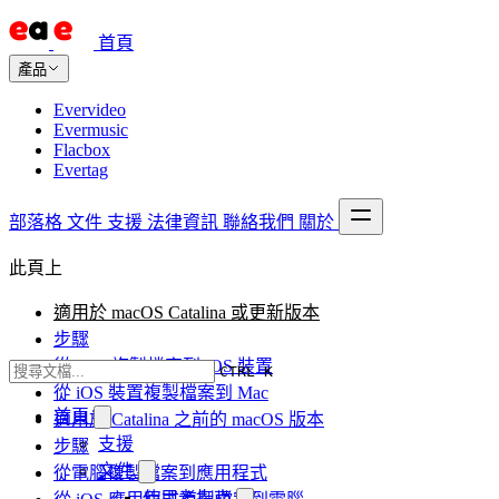
首頁
產品
Evervideo
Evermusic
Flacbox
Evertag
部落格
文件
支援
法律資訊
聯絡我們
關於
此頁上
適用於 macOS Catalina 或更新版本
步驟
從 Mac 複製檔案到 iOS 裝置
CTRL K
從 iOS 裝置複製檔案到 Mac
首頁
適用於 Catalina 之前的 macOS 版本
支援
步驟
文件
從電腦複製檔案到應用程式
使用者指南