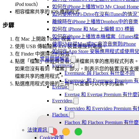
iPod touch）
如何在iPhone上播放WD My Cloud Ho
相容檔案共享的 iOS 應用程式
如何使用WiFi-Drive在沒有iTunes的
離線時在iPhone上播放Dropbox中的音樂
步驟
如何在 iPhone 和 Mac 上編輯 ID3 標籤
如何在iPhone上播放本機檔案（iTunes
在 Mac 上開啟 Finder 視窗。
使用SMB從Mac或PC串流音樂到iPhone
使用 USB 傳輸線將 iOS 裝置連接到電腦。
如何從 App Store 安裝應用程式或
在 Finder 中選擇您的裝置。
常見問題解答
點選「檔案」標籤頁查看支援檔案共享的應用程式列表。
Evermusic
如果您沒有看到「檔案」部分，則表示您的裝置沒有支援
Evermusic 與 Flacbox 有什麼不同
檔案共享的應用程式。
Evermusic 和 Evermusic Premi
點選應用程式旁邊的三角形以查看可以共享的檔案。
Evertag
Evertag 和 Evertag Premium 有
Evervideo
Evervideo 和 Evervideo Premi
Flacbox
Flacbox 和 Flacbox Premium 
法律資訊
Cookie政策