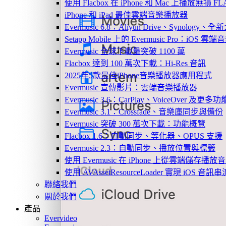
使用 Flacbox 在 iPhone 和 Mac 上播放無損 FL
iPhone 和 iPad 最佳雲端音樂播放器
Evermusic 6.8：Aliyun Drive、Synology
Setapp Mobile 上的 Evermusic Pro：iOS 雲端
Evermusic 全球下載量突破 1100 萬
Flacbox 達到 100 萬次下載：Hi-Res 音訊
2025年5款最佳iPhone音樂播放器應用程式
Evermusic 宣傳影片：雲端音樂播放器
Evermusic 3.6：CarPlay、VoiceOver 及更多功
Evermusic 3.1：Crossfade、音樂庫同步與備份
Evermusic 突破 300 萬次下載：功能概覽
Flacbox 1.6：自動同步、等化器、OPUS 支援
Evermusic 2.3：自動同步、播放位置與標籤
使用 Evermusic 在 iPhone 上從雲端儲存播放
使用 AVAssetResourceLoader 實現 iOS 音
聯絡我們
關於我們
產品
Evervideo