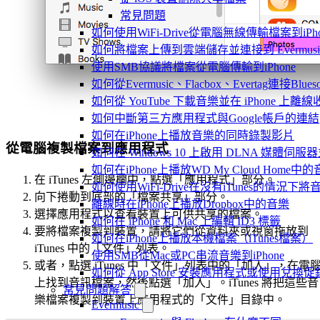
常見問題
如何使用WiFi-Drive從電腦無線傳輸檔案到iPho
如何將檔案上傳到雲端儲存並連接到 Evermusic、Fla
使用SMB協議將檔案從電腦傳輸到iPhone
如何從Evermusic、Flacbox、Evertag連接Blu
如何從 YouTube 下載音樂並在 iPhone 上離線
如何中斷第三方應用程式與Google帳戶的連結
如何在iPhone上播放音樂的同時錄製影片
從電腦複製檔案到應用程式
如何在 Windows 10 上啟用 DLNA 媒體伺服器
如何在iPhone上播放WD My Cloud Home中
在 iTunes 左側邊欄中，點選「應用程式」部分。
如何使用WiFi-Drive在沒有iTunes的情況下
向下捲動到底部的「檔案共享」部分。
離線時在iPhone上播放Dropbox中的音樂
選擇應用程式以查看裝置上可供共享的檔案。
如何在 iPhone 和 Mac 上編輯 ID3 標籤
要將檔案複製到裝置，請將它們從資料夾或視窗拖放到
如何在iPhone上播放本機檔案（iTunes檔案）
iTunes 中的「文件」列表。
使用SMB從Mac或PC串流音樂到iPhone
或者，點選 iTunes 中「文件」列表中的「加入」，在電
如何從 App Store 安裝應用程式或使用兌
上找到音訊檔案，然後點選「加入」。iTunes 將把這些音
常見問題解答
樂檔案複製到裝置上應用程式的「文件」目錄中。
Evermusic