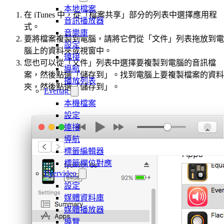
本地檔案
在 iTunes 中，從「檔案共享」部分的列表中選擇應用程
音訊播放器
式。
音樂庫
要將檔案複製到電腦，請將它們從「文件」列表拖放到電
設定
腦上的資料夾或視窗中。
連接
您也可以從「文件」列表中選擇要複製到電腦的音訊檔
導航
案，然後點選「儲存到」。找到電腦上要複製檔案的資料
播放列表
夾，然後點選「儲存到」。
Evertag
本機檔案
設定
連接
導航
標籤編輯器
標籤欄位對應
Evervideo
設定
媒體資料庫
媒體播放器
導覽