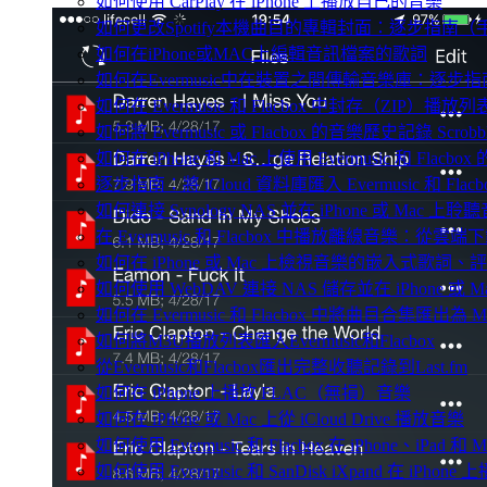
如何使用 CarPlay 在 iPhone 上播放自己的音樂
如何更改Spotify本機曲目的專輯封面：逐步指南
如何在iPhone或MAC上編輯音訊檔案的歌詞
如何在Evermusic中在裝置之間傳輸音樂庫：逐步指
如何在 Evermusic 和 Flacbox 中封存（Z
如何將 Evermusic 或 Flacbox 的音樂歷史記錄 Scrobble
如何在 iPhone 和 Mac 上使用 Evermusic 和 Fla
逐步指南：將 iCloud 資料庫匯入 Evermusic 和 Flacb
如何連接 Synology NAS 並在 iPhone 或 Mac 上聆
在 Evermusic 和 Flacbox 中播放離線音樂：
如何在 iPhone 或 Mac 上檢視音樂的嵌入式歌詞、評
如何使用 WebDAV 連接 NAS 儲存並在 iPhone 或 
如何在 Evermusic 和 Flacbox 中將曲目合集匯出為 
如何將M3U播放列表匯入Evermusic和Flacbox
從Evermusic和Flacbox匯出完整收聽記錄到Last.fm
如何在 iPhone 上播放 FLAC（無損）音樂
如何在 iPhone 或 Mac 上從 iCloud Drive 播放音樂
如何使用 Evermusic 和 Flacbox 在 iPhone、i
如何使用 Evermusic 和 SanDisk iXpand 在 iPh