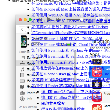
在 Evermusic 和 Flacbox 中播放離線
如何在 iPhone 或 Mac 上檢視音樂的嵌入式
如何使用 WebDAV 連接 NAS 儲存並在 iPhon
如何在 Evermusic 和 Flacbox 中將曲目合集匯
如何將M3U播放列表匯入Evermusic和Flacbox
從Evermusic和Flacbox匯出完整收聽記錄到Last
如何在 iPhone 上播放 FLAC（無損）音樂
如何在 iPhone 或 Mac 上從 iCloud Drive 播
如何使用 Evermusic 和 Flacbox 在 iPho
如何使用 Evermusic 和 SanDisk iXpand 在
如何使用Evermusic在iPhone、iPad和Mac
如何播放儲存在iPhone或Mac上的本機音樂
如何在 iPhone、iPad 或 Mac 上使用 Evermus
如何將USB隨身碟連接到iPhone並聆聽音樂
如何使用 Finder 將檔案從 Mac 傳輸到 iPhone 或
適用於 macOS Catalina 或更新版本
適用於 Catalina 之前的 macOS 版本
開啟共享檔案
從 iOS 裝置刪除共享檔案