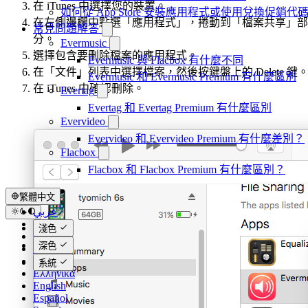
在 iTunes 中選擇您的裝置。
如何從 App Store 安裝應用程式或使用兌換促銷
在左側邊欄中點選「應用程式」，捲動到「檔案共享」部
常見問題解答
分。
Evermusic
選擇包含要刪除檔案的應用程式。
Evermusic 與 Flacbox 有什麼不同
在「文件」列表中選擇檔案，然後按鍵盤上的 Delete 鍵
Evermusic 和 Evermusic Premium 有什麼區別
在 iTunes 中確認刪除。
Evertag
Evertag 和 Evertag Premium 有什麼區別
Evervideo
Evervideo 和 Evervideo Premium 有什麼差別？
Flacbox
Flacbox 和 Flacbox Premium 有什麼區別？
繁體中文
عربي
Català
淺色
Čeština
深色
Dansk
Deutsch
系統
Ελληνικά
English
Español