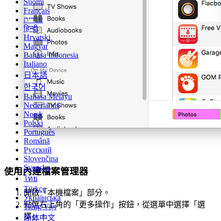
Suomi
Français
עברית
हिन्दी
Hrvatski
Magyar
Bahasa Indonesia
Italiano
日本語
한국어
Bahasa Melayu
Nederlands
Norsk
Polski
Português
Română
Русский
Slovenčina
Svenska
使用內建檔案管理器
ไทย
Türkçe
開啟「本機檔案」部分。
Українська
點選右上角的「更多操作」按鈕，從選單中選擇「選
Tiếng Việt
擇」。
简体中文