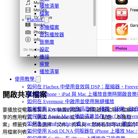
播放清單
檔案
Flacbox
本機檔案
音訊播放器
音樂庫
設定
連接
導覽
播放清單
使用教學
如何在 Flacbox 中使用音效與 DSP：壓縮器、Freev
開啟共享檔案
如何在 iPhone、iPad 與 Mac 上播放音樂時開啟
如何在 Evermusic 中啟用並使用無縫播放
如何使用 Evermusic 的音訊音效：殘響、延遲
要播放從電腦複製到 iOS 裝置的檔案，請開啟指定用於檔案共
如何匯出 Apple Music 播放清單並在 Mac 上的 Ever
享的應用程式（例如 Evermusic 或 Flacbox），點選「本機檔
如何為 Internet Archive 或 Live Music Archive 
案」標籤頁，然後選擇「文件」資料夾。您將看到可以播放的
如何使用 Kodi DLNA 伺服器在 iPhone 上播放 Mac / P
用檔案列表。