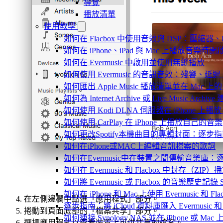
導覽
播放清單
使用教學
如何在 Flacbox 中使用音效與 DSP：壓縮器、F
如何在 iPhone、iPad 與 Mac 上播放音樂
如何在 Evermusic 中啟用並使用無縫播放
如何使用 Evermusic 的音訊音效：殘響
如何匯出 Apple Music 播放清單並在 Mac 上的 
如何為 Internet Archive 或 Live Music Arch
如何使用 Kodi DLNA 伺服器在 iPhone 上播放 Mac
如何使用 CarPlay 在 iPhone 上播放自己的音樂
如何更改Spotify本機曲目的專輯封面：逐
如何在iPhone或MAC上編輯音訊檔案的歌詞
如何在Evermusic中在裝置之間傳輸音樂庫：
如何在 Evermusic 和 Flacbox 中封
如何將 Evermusic 或 Flacbox 的音樂歷史記錄 Scro
如何在 iPhone 和 Mac 上使用 Evermusic 和
在左側邊欄中點選「應用程式」部分。
逐步指南：將 iCloud 資料庫匯入 Evermusic 和 F
捲動到頁面底部的「檔案共享」部分。
如何連接 Synology NAS 並在 iPhone 或 Ma
選擇應用程式以查看裝置上可供共享的檔案。