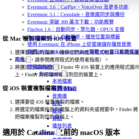
Evermusic 3.6：CarPlay、VoiceOver 及更多功能
Evermusic 3.1：Crossfade、音樂庫同步與備份
Evermusic 突破 300 萬次下載：功能概覽
Flacbox 1.6：自動同步、等化器、OPUS 支援
Evermusic 2.3：自動同步、播放位置與標籤
從 Mac 複製檔案到 iOS 裝置
使用 Evermusic 在 iPhone 上從雲端儲存播放音樂
使用 AVAssetResourceLoader 實現 iOS 音訊串流播放
選擇要複製的檔案，確保它們與應用程式相容（有關支援
文件
的格式，請參閱應用程式的使用者指南）。
使用者指南
將選定的檔案拖放到 Finder 中 iOS 裝置上的應用程式圖
Evermusic
上。Finder 將把檔案複製到您的裝置上。
本地檔案
從 iOS 裝置複製檔案到 Mac
音訊播放器
音樂庫
選擇要從 iOS 裝置複製的檔案。
設定
將選定的檔案拖放到電腦上的資料夾或視窗中。Finder 將
連接
把檔案複製到您的電腦上。
導航
播放列表
適用於 Catalina 之前的 macOS 版本
Evertag