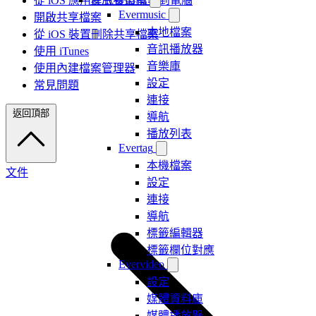
從 iOS 應用程式複製檔案到電腦
Evermusic
開啟共享檔案
本地檔案
從 iOS 裝置刪除共享檔案
音訊播放器
使用 iTunes
音樂庫
使用內建檔案管理器
設定
常見問題
連接
返回頂部
導航
播放列表
Evertag
本機檔案
文件
設定
連接
導航
標籤編輯器
標籤欄位對應
Evervideo
設定
媒體資料庫
媒體播放器