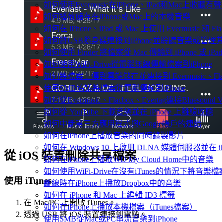
如何使用Evermusic在iPhone、iPad和Mac上收聽有
如何播放儲存在iPhone或Mac上的本機音樂
如何在 iPhone、iPad 或 Mac 上使用 Evermusic 和 
如何將USB隨身碟連接到iPhone並聆聽音樂或管理
如何使用 Finder 將檔案從 Mac 傳輸到 iPhone 或 iPa
如何使用WiFi-Drive從電腦無線傳輸檔案到iPhone
如何將檔案上傳到雲端儲存並連接到 Evermusic、Flacbo
使用SMB協議將檔案從電腦傳輸到iPhone
如何從Evermusic、Flacbox、Evertag連接Bluesou
如何從 YouTube 下載音樂並在 iPhone 上離線收聽
如何中斷第三方應用程式與Google帳戶的連結
如何在iPhone上播放音樂的同時錄製影片
如何在 Windows 10 上啟用 DLNA 媒體伺服器並在 
從 iOS 裝置刪除共享檔案
如何在iPhone上播放WD My Cloud Home中的音樂
如何使用WiFi-Drive在沒有iTunes的情況下將音樂檔
使用 iTunes
離線時在iPhone上播放Dropbox中的音樂
如何在 iPhone 和 Mac 上編輯 ID3 標籤
在 Mac/PC 上開啟 iTunes。
如何在iPhone上播放本機檔案（iTunes檔案）
透過 USB 將 iOS 裝置連接到電腦。
使用SMB從Mac或PC串流音樂到iPhone