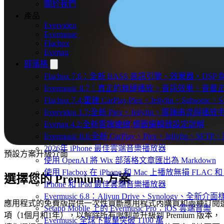
關於我們
產品
Evervideo
Evermusic
Flacbox
Evertag
部落格
Flacbox 7.6：全新 BASS 音訊引擎、效果器、D
Evermusic 8.7：真正的無縫播放、音訊效果、
Flacbox 7.4:重建 CarPlay,Plex、Jellyfin、Subsoni
Evervideo 1.7:全新 Plex、Jellyfin、雲端串流與播
Evertag 4.2:全新雲端連線,標籤編輯器設定詳解
Evermusic 8.6:全新 CarPlay、Plex、Jellyfin、S
2026年 iPhone 最佳雲端音樂播放器
預設方案升級介面
使用 OpenAI 將 Wix 部落格文章匯出為 Markdown
使用 Flacbox 在 iPhone 和 Mac 上播放無損 FLAC 和
選擇您的 Premium 方案
iPhone 和 iPad 最佳雲端音樂播放器
Evermusic 6.8：Aliyun Drive、Synology、全新介
應用程式的免費版提供一次性買斷應用程式內購買和兩種訂閱
Setapp Mobile 上的 Evermusic Pro：iOS 雲端音樂
項（1個月和1年），以解除所有限制並升級到 Premium 版本，
Evermusic 全球下載量突破 1100 萬