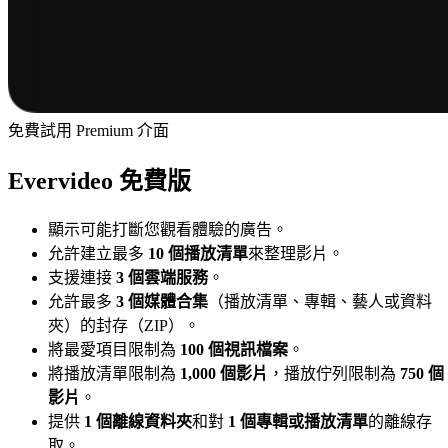
免費試用 Premium 介面
Evervideo 免費版
顯示可能打斷您觀看體驗的廣告。
允許建立最多
10 個播放清單
來整理影片。
支援連接
3 個雲端服務
。
允許最多
3 個媒體合集
（播放清單、專輯、藝人或資料
夾）的封存（ZIP）。
將最愛項目限制為
100 個視訊檔案
。
將播放清單限制為
1,000 個影片
，播放佇列限制為
750 個
影片
。
提供
1 個離線資料夾
和對
1 個專輯或播放清單
的離線存
取。