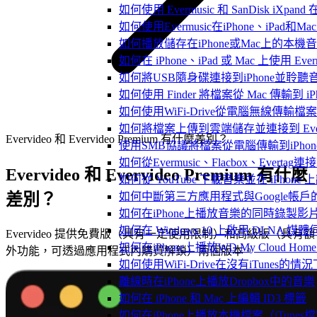
如何使用 Evermusic 和 SanDisk iXpa
如何使用Evermusic在iPhone、iPad和
如何播放儲存在iPhone或Mac上的本機
如何在 iPhone、iPad 或 Mac 上使用 Eve
如何將USB隨身碟連接到iPhone並聆
如何使用 Finder 將檔案從 Mac 傳輸到 iPho
如何使用WiFi-Drive從電腦無線傳輸檔案到
如何將檔案上傳到雲端儲存並連接到 Evermusic
Evervideo 和 Evervideo Premium 有什麼差別？
使用SMB協議將檔案從電腦傳輸到iPhon
如何從Evermusic、Flacbox、Evertag
Evervideo 和 Evervideo Premium 有什麼
如何從 YouTube 下載音樂並在 iPhone
差別？
如何中斷第三方應用程式與Google帳戶
如何在iPhone上播放音樂的同時錄製影
如何在 Windows 10 上啟用 DLNA 媒
Evervideo 提供免費版（具有一定使用限制）和高級版（具有額
如何在iPhone上播放WD My Cloud Ho
外功能，可透過應用程式內購買解鎖）兩個版本。
如何使用WiFi-Drive在沒有iTunes的
離線時在iPhone上播放Dropbox中的音樂
如何在 iPhone 和 Mac 上編輯 ID3 標籤
如何在iPhone上播放本機檔案（iTunes