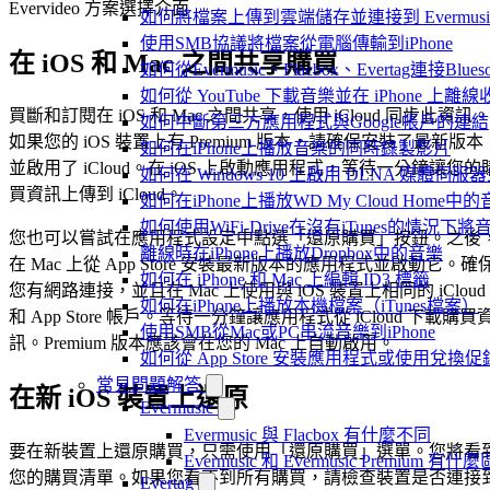
Evervideo 方案選擇介面
如何將檔案上傳到雲端儲存並連接到 Evermusic、Fla
使用SMB協議將檔案從電腦傳輸到iPhone
在 iOS 和 Mac 之間共享購買
如何從Evermusic、Flacbox、Evertag連接Blu
如何從 YouTube 下載音樂並在 iPhone 上離線
買斷和訂閱在 iOS 和 Mac 之間共享，使用 iCloud 同步此資訊。
如何中斷第三方應用程式與Google帳戶的連結
如果您的 iOS 裝置上有 Premium 版本，請確保安裝了最新版本
如何在iPhone上播放音樂的同時錄製影片
並啟用了 iCloud。在 iOS 上啟動應用程式，等待一分鐘讓您的
如何在 Windows 10 上啟用 DLNA 媒體伺服器
買資訊上傳到 iCloud。
如何在iPhone上播放WD My Cloud Home中
如何使用WiFi-Drive在沒有iTunes的情況下
您也可以嘗試在應用程式設定中點選「還原購買」按鈕。之後
離線時在iPhone上播放Dropbox中的音樂
在 Mac 上從 App Store 安裝最新版本的應用程式並啟動它。確
如何在 iPhone 和 Mac 上編輯 ID3 標籤
您有網路連接，並且在 Mac 上使用與 iOS 裝置上相同的 iCloud
如何在iPhone上播放本機檔案（iTunes檔案）
和 App Store 帳戶。等待一分鐘讓應用程式從 iCloud 下載購買
使用SMB從Mac或PC串流音樂到iPhone
訊。Premium 版本應該會在您的 Mac 上自動啟用。
如何從 App Store 安裝應用程式或使用兌
常見問題解答
在新 iOS 裝置上還原
Evermusic
Evermusic 與 Flacbox 有什麼不同
要在新裝置上還原購買，只需使用「還原購買」選單。您將看
Evermusic 和 Evermusic Premium 有什
您的購買清單。如果您看不到所有購買，請檢查裝置是否連接
Evertag