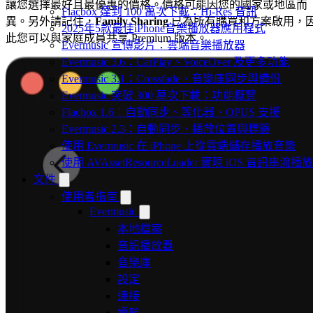
讓您選擇最好且最優惠的價格。價格可能因您的國家或地區而
Flacbox 達到 100 萬次下載：Hi-Res 音訊
異。另外請記住，
Family Sharing
已為所有購買和方案啟用，
2025年5款最佳iPhone音樂播放器應用程式
此您可以與家庭成員共享 Premium 版本。
Evermusic 宣傳影片：雲端音樂播放器
Evermusic 3.6：CarPlay、VoiceOver 及更多功能
Evermusic 3.1：Crossfade、音樂庫同步與備份
Evermusic 突破 300 萬次下載：功能概覽
Flacbox 1.6：自動同步、等化器、OPUS 支援
Evermusic 2.3：自動同步、播放位置與標籤
使用 Evermusic 在 iPhone 上從雲端儲存播放音樂
使用 AVAssetResourceLoader 實現 iOS 音訊串流播放
文件
使用者指南
Evermusic
本地檔案
音訊播放器
音樂庫
設定
連接
導航