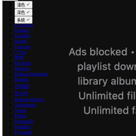
Català
淺色
Čeština
深色
Dansk
Deutsch
系統
Ελληνικά
English
Español
Suomi
Français
עברית
हिन्दी
Hrvatski
Magyar
Bahasa Indonesia
Italiano
日本語
한국어
Bahasa Melayu
Nederlands
Norsk
Polski
Português
Română
Русский