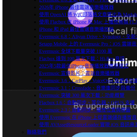
2026年 iPhone 最佳雲端音樂播放器
使用 OpenAI 將 Wix 部落格文章匯出為 Markd
使用 Flacbox 在 iPhone 和 Mac 上播放無損 FL
iPhone 和 iPad 最佳雲端音樂播放器
Evermusic 6.8：Aliyun Drive、Synology
Setapp Mobile 上的 Evermusic Pro：iOS 雲端
Evermusic 全球下載量突破 1100 萬
Flacbox 達到 100 萬次下載：Hi-Res 音訊
2025年5款最佳iPhone音樂播放器應用程式
Evermusic 宣傳影片：雲端音樂播放器
Evermusic 3.6：CarPlay、VoiceOver 及更多功
Evermusic 3.1：Crossfade、音樂庫同步與備份
Evermusic 突破 300 萬次下載：功能概覽
Flacbox 1.6：自動同步、等化器、OPUS 支援
Evermusic 2.3：自動同步、播放位置與標籤
使用 Evermusic 在 iPhone 上從雲端儲存播放
使用 AVAssetResourceLoader 實現 iOS 音
聯絡我們