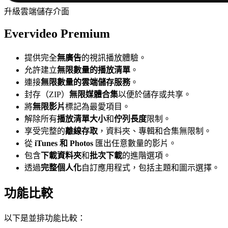
升級雲端儲存介面
Evervideo Premium
提供完全
無廣告
的視訊播放體驗。
允許建立
無限數量的播放清單
。
連接
無限數量的雲端儲存服務
。
封存（ZIP）
無限媒體合集
以便於儲存或共享。
將
無限影片
標記為最愛項目。
解除所有
播放清單大小
和
佇列長度
限制。
享受完整的
離線存取
，資料夾、專輯和合集無限制。
從
iTunes 和 Photos
匯出任意數量的影片。
包含
下載資料夾
和
批次下載
的進階選項。
透過
完整個人化
自訂應用程式，包括主題和圖示選擇。
功能比較
以下是並排功能比較：