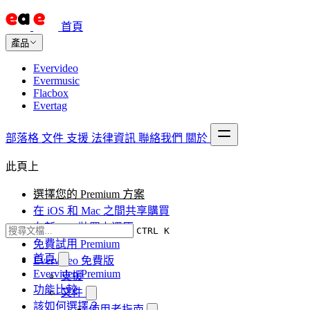
首頁
產品
Evervideo
Evermusic
Flacbox
Evertag
部落格
文件
支援
法律資訊
聯絡我們
關於
此頁上
選擇您的 Premium 方案
在 iOS 和 Mac 之間共享購買
在新 iOS 裝置上還原
CTRL K
免費試用 Premium
首頁
Evervideo 免費版
Evervideo Premium
支援
功能比較
文件
該如何選擇？
使用者指南