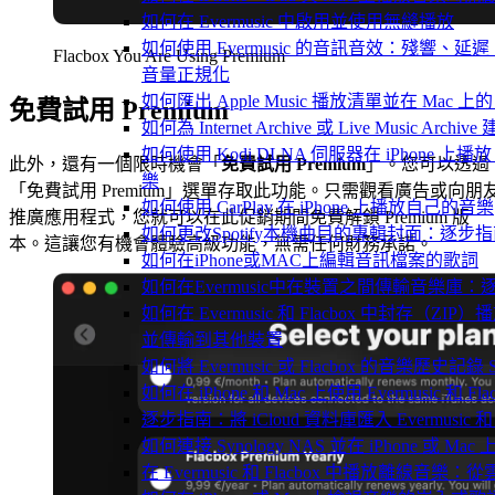
如何在 Evermusic 中啟用並使用無縫播放
如何使用 Evermusic 的音訊音效：殘響
Flacbox You Are Using Premium
音量正規化
如何匯出 Apple Music 播放清單並在 Mac 上的 
免費試用 Premium
如何為 Internet Archive 或 Live Music Arch
如何使用 Kodi DLNA 伺服器在 iPhone 上播放 Mac
此外，還有一個限時機會「
免費試用 Premium
」。您可以透過
樂
「免費試用 Premium」選單存取此功能。只需觀看廣告或向朋
如何使用 CarPlay 在 iPhone 上播放自己的音樂
推廣應用程式，您就可以在此促銷期間免費解鎖 Premium 版
如何更改Spotify本機曲目的專輯封面：逐
本。這讓您有機會體驗高級功能，無需任何財務承諾。
如何在iPhone或MAC上編輯音訊檔案的歌詞
如何在Evermusic中在裝置之間傳輸音樂庫：
如何在 Evermusic 和 Flacbox 中封存
並傳輸到其他裝置
如何將 Evermusic 或 Flacbox 的音樂歷史記錄 Scro
如何在 iPhone 和 Mac 上使用 Evermusic 和
逐步指南：將 iCloud 資料庫匯入 Evermusic 和 F
如何連接 Synology NAS 並在 iPhone 或 Ma
在 Evermusic 和 Flacbox 中播放離線