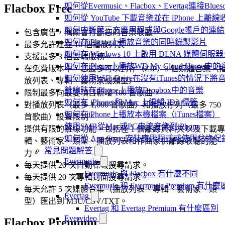
如何從Evermusic、Flacbox、Evertag連接Blu
Flacbox Free
如何從 YouTube 下載音樂並在 iPhone 上離線
如何中斷第三方應用程式與Google帳戶的連結
包含廣告，偶爾會打斷您的音樂收聽。
如何在iPhone上播放音樂的同時錄製影片
最多允許建立 10 個播放列表。
如何在 Windows 10 上啟用 DLNA 媒體伺服器
支援最多 3 個雲端服務。
如何在iPhone上播放WD My Cloud Home中
在免費版本中，您最多可以封存（ZIP）3 個媒體合集（
如何使用WiFi-Drive在沒有iTunes的情況下
放列表、專輯、藝術家或類型）。
離線時在iPhone上播放Dropbox中的音樂
限制最多向最愛項目新增 100 首歌曲。
如何在 iPhone 和 Mac 上編輯 ID3 標籤
對播放列表（最多 1,000 首歌曲）和播放佇列（最多 750
如何在iPhone上播放本機檔案（iTunes檔案）
首歌曲）設置限制。
使用SMB從Mac或PC串流音樂到iPhone
提供有限的離線功能，包括僅 1 個離線資料夾以及下載專
如何從 App Store 安裝應用程式或使用兌
輯、藝術家、類型、播放列表和作曲家供離線收聽的能
常見問題解答
力。
Evermusic
每天提供 20 次自動標籤搜尋請求。
Evermusic 與 Flacbox 有什麼不同
每天提供 20 次專輯封面搜尋請求。
Evermusic 和 Evermusic Premium 有什
每天允許 5 次媒體合集（播放列表、專輯、藝術家、類
Evertag
型）匯出到 M3U/CSV/TXT。
Evertag 和 Evertag Premium 有什麼區別
Evervideo
Flacbox Premium