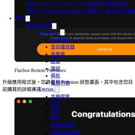
使用 Evermusic 在 iPhone 上從雲端儲存播放音樂
使用 AVAssetResourceLoader 實現 iOS 音訊串流播放
文件
使用者指南
Evermusic
本地檔案
音訊播放器
音樂庫
設定
連接
Flacbox Restore Purchases
導航
升級應用程式後，您將看到 Premium 狀態畫面，其中包含您目
播放列表
Evertag
前購買的詳細資訊。
本機檔案
設定
連接
導航
標籤編輯器
標籤欄位對應