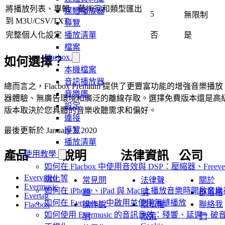
將播放列表、專輯、藝術家和類型匯出
媒體播放器
5
無限制
到 M3U/CSV/TXT
導覽
播放清單
完整個人化設定
否
是
檔案
Flacbox
如何選擇？
本機檔案
音訊播放器
總而言之，Flacbox Premium 提供了更豐富功能的增強音樂播放
音樂庫
器體驗、無廣告環境和廣泛的離線存取。選擇免費版本還是高
設定
版本取決於您具體的音樂收聽需求和偏好。
連接
導覽
最後更新於
January 3, 2020
播放清單
產品
說明
法律資訊
公司
使用教學
如何在 Flacbox 中使用音效與 DSP：壓縮器、Freeve
Evervideo
規化等
常見問
法律聲
關於
Evermusic
如何在 iPhone、iPad 與 Mac 上播放音樂時開啟
題
明
部落格
Evertag
如何在 Evermusic 中啟用並使用無縫播放
操作說
隱私權
聯絡我
Flacbox
如何使用 Evermusic 的音訊音效：殘響、延遲
明
政策
們