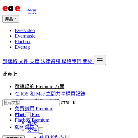
首頁
產品
Evervideo
Evermusic
Flacbox
Evertag
部落格
文件
支援
法律資訊
聯絡我們
關於
此頁上
選擇您的 Premium 方案
在 iOS 和 Mac 之間共享購買記錄
在新 iOS 裝置上恢復
CTRL K
免費試用 Premium
Flacbox Free
首頁
Flacbox Premium
支援
如何選擇？
文件
使用者指南