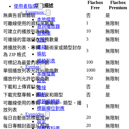
Flacbox
Flacbox
功能描述
使用者指南
Free
Premium
Evermusic
無廣告音樂體驗
否
是
本地檔案
1
可離線使用的資料夾數量
無限制
音訊播放器
10
可建立的播放列表總數
無限制
音樂庫
3
可連接的雲端儲存服務數量
無限制
設定
連接
將播放列表、專輯、藝術家或類型封存
3
無限制
導航
為 ZIP 格式
播放列表
100
可標記為最愛的歌曲數
無限制
Evertag
1000
單個播放列表允許的歌曲數
無限制
本機檔案
750
播放佇列允許的歌曲數
無限制
設定
下載和上傳資料夾
否
是
連接
導航
下載完整專輯、藝術家和類型
否
是
標籤編輯器
可離線使用的專輯、藝術家、類型、播
1
無限制
標籤欄位對應
放列表
Evervideo
20
每日自動音訊標籤搜尋
無限制
設定
20
每日專輯封面圖片搜尋
無限制
媒體資料庫