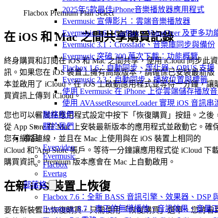
2025年5款最佳iPhone音樂播放器應用程式
Flacbox Premium Plan Select
Evermusic 宣傳影片：雲端音樂播放器
Evermusic 3.6：CarPlay、VoiceOver 及更多功
在 iOS 和 Mac 之間共享購買記錄
Evermusic 3.1：Crossfade、音樂庫同步與備份
Evermusic 突破 300 萬次下載：功能概覽
終身購買和訂閱在 iOS 和 Mac 之間共享，使用 iCloud 同步此資
Flacbox 1.6：自動同步、等化器、OPUS 支援
訊。如果您在 iOS 裝置上擁有高級版本，請確保已安裝最新版
Evermusic 2.3：自動同步、播放位置與標籤
本並啟用了 iCloud。在 iOS 上啟動應用程式並等待一分鐘，讓
使用 Evermusic 在 iPhone 上從雲端儲存播放
買資訊上傳到 iCloud。
使用 AVAssetResourceLoader 實現 iOS 音
聯絡我們
您也可以嘗試在應用程式設定中按下「恢復購買」按鈕。之後
關於我們
從 App Store 在 Mac 上安裝最新版本的應用程式並啟動它。確
產品
您有網路連線，並且在 Mac 上使用與在 iOS 裝置上相同的
Evervideo
iCloud 和 App Store 帳戶。等待一分鐘讓應用程式從 iCloud 下
Evermusic
購買資訊。Premium 版本應會在 Mac 上自動啟用。
Flacbox
Evertag
在新 iOS 裝置上恢復
部落格
Flacbox 7.6：全新 BASS 音訊引擎、效果器、D
Evermusic 8.7：真正的無縫播放、音訊效果、
要在新裝置上恢復購買，只需使用「恢復購買」選單。您將看