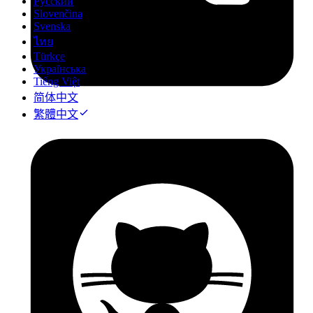
Русский
Slovenčina
Svenska
ไทย
Türkçe
Українська
Tiếng Việt
简体中文
繁體中文