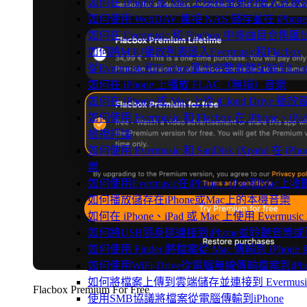
如何在 iPhone 或 Mac 上檢視音樂的嵌入式
如何使用 WebDAV 連接 NAS 儲存並在 iPhon
如何在 Evermusic 和 Flacbox 中將曲目合集匯
如何將M3U播放列表匯入Evermusic和Flacbox
從Evermusic和Flacbox匯出完整收聽記錄到Last
如何在 iPhone 上播放 FLAC（無損）音樂
如何在 iPhone 或 Mac 上從 iCloud Drive 播
如何使用 Evermusic 和 Flacbox 在 iPhone
檢視評論
如何使用 Evermusic 和 SanDisk iXpand 在
樂
如何使用Evermusic在iPhone、iPad和Mac
如何播放儲存在iPhone或Mac上的本機音樂
如何在 iPhone、iPad 或 Mac 上使用 Evermus
如何將USB隨身碟連接到iPhone並聆聽音樂
如何使用 Finder 將檔案從 Mac 傳輸到 iPhone 或
如何使用WiFi-Drive從電腦無線傳輸檔案到iPho
如何將檔案上傳到雲端儲存並連接到 Evermusic、Fla
Flacbox Premium For Free
使用SMB協議將檔案從電腦傳輸到iPhone