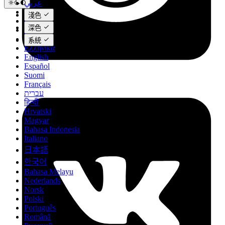
عربي
Català
淺色
Čeština
深色
Dansk
Deutsch
系統
Ελληνικά
English
Español
Suomi
Français
עברית
हिन्दी
Hrvatski
Magyar
Bahasa Indonesia
Italiano
日本語
한국어
Bahasa Melayu
Nederlands
Norsk
Polski
Português
Română