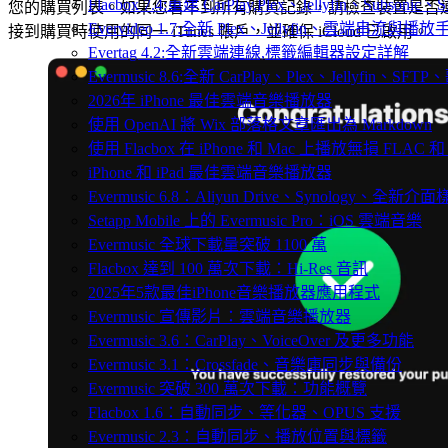
Flacbox 7.4:重建 CarPlay,Plex、Jellyfin、Subsoni
您的購買列表。如果您看不到所有購買記錄，請檢查裝置是否
Evervideo 1.7:全新 Plex、Jellyfin、雲端串流與播
接到購買時使用的同一 iTunes 帳戶，並確保 iCloud 已啟用。
Evertag 4.2:全新雲端連線,標籤編輯器設定詳解
Evermusic 8.6:全新 CarPlay、Plex、Jellyfin、S
2026年 iPhone 最佳雲端音樂播放器
使用 OpenAI 將 Wix 部落格文章匯出為 Markdown
使用 Flacbox 在 iPhone 和 Mac 上播放無損 FLAC 和
iPhone 和 iPad 最佳雲端音樂播放器
Evermusic 6.8：Aliyun Drive、Synology、全新介
Setapp Mobile 上的 Evermusic Pro：iOS 雲端音樂
Evermusic 全球下載量突破 1100 萬
Flacbox 達到 100 萬次下載：Hi-Res 音訊
2025年5款最佳iPhone音樂播放器應用程式
Evermusic 宣傳影片：雲端音樂播放器
Evermusic 3.6：CarPlay、VoiceOver 及更多功能
Evermusic 3.1：Crossfade、音樂庫同步與備份
Evermusic 突破 300 萬次下載：功能概覽
Flacbox 1.6：自動同步、等化器、OPUS 支援
Evermusic 2.3：自動同步、播放位置與標籤