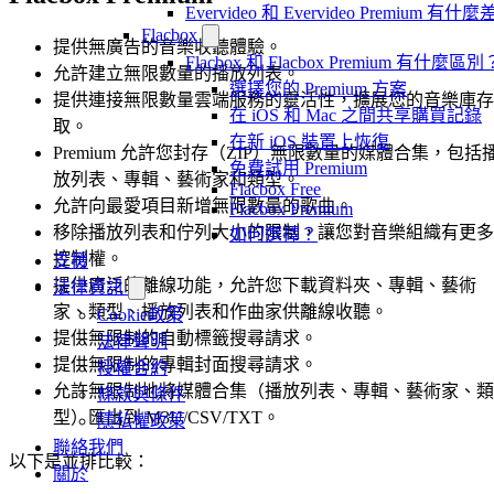
Evervideo 和 Evervideo Premium 有什
Flacbox
提供無廣告的音樂收聽體驗。
Flacbox 和 Flacbox Premium 有什麼區別
允許建立無限數量的播放列表。
選擇您的 Premium 方案
提供連接無限數量雲端服務的靈活性，擴展您的音樂庫存
在 iOS 和 Mac 之間共享購買記錄
取。
在新 iOS 裝置上恢復
Premium 允許您封存（ZIP）無限數量的媒體合集，包括
免費試用 Premium
放列表、專輯、藝術家和類型。
Flacbox Free
允許向最愛項目新增無限數量的歌曲。
Flacbox Premium
移除播放列表和佇列大小的限制，讓您對音樂組織有更多
如何選擇？
控制權。
支援
提供廣泛的離線功能，允許您下載資料夾、專輯、藝術
法律資訊
家、類型、播放列表和作曲家供離線收聽。
Cookie政策
提供無限制的自動標籤搜尋請求。
法律聲明
提供無限制的專輯封面搜尋請求。
授權合約
允許無限制地將媒體合集（播放列表、專輯、藝術家、類
條款與條件
型）匯出到 M3U/CSV/TXT。
隱私權政策
聯絡我們
以下是並排比較：
關於