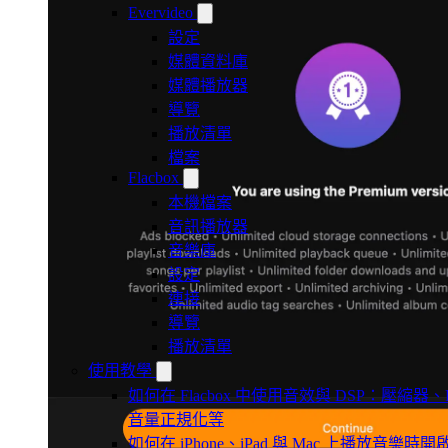
Evervideo
設定
媒體資料庫
媒體播放器
導覽
播放清單
檔案
Flacbox
本機檔案
音訊播放器
音樂庫
設定
連接
導覽
播放清單
使用教學
如何在 Flacbox 中使用音效與 DSP：壓縮器、Fre
音量正規化等
如何在 iPhone、iPad 與 Mac 上播放音樂