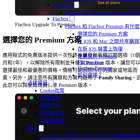
Evervideo
Evervideo 和 Evervideo Premi
Flacbox
Flacbox Upgrade To Premium
Flacbox 和 Flacbox Premium 
選擇您的 Premium 方案
選擇您的 Premium 方案
在 iOS 和 Mac 之間共享購
在新 iOS 裝置上恢復
應用程式的免費版本提供一次性終身購買和兩種訂閱選項（1個
免費試用 Premium
Flacbox Free
月和1年），以解除所有限制並升級到 Premium 版本，讓您可
Flacbox Premium
選擇最佳和最優惠的價格。價格可能因您所在的國家或地區而
如何選擇？
異。另外，請注意所有購買和方案均啟用了
Family Sharing
，
法律資訊
此您可以與家庭成員共享 Premium 版本。
Cookie政策
法律聲明
授權合約
條款與條件
隱私權政策
產品
Evermusic - 適用於 iPhone 和 Mac 的離線