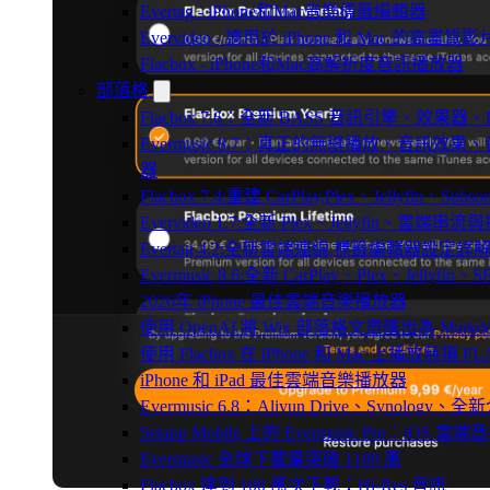
Evertag - iPhone和Mac音樂標籤編輯器
Evervideo - 適用於 iPhone 和 Mac 的高畫
Flacbox - iPhone和Mac高解析度音訊播放器
部落格
Flacbox 7.6：全新 BASS 音訊引擎、效果
Evermusic 8.7：真正的無縫播放、音訊
器
Flacbox 7.4:重建 CarPlay,Plex、Jellyfin、Su
Evervideo 1.7:全新 Plex、Jellyfin、雲端
Evertag 4.2:全新雲端連線,標籤編輯器設定詳
Evermusic 8.6:全新 CarPlay、Plex、Jelly
2026年 iPhone 最佳雲端音樂播放器
使用 OpenAI 將 Wix 部落格文章匯出為 Markd
使用 Flacbox 在 iPhone 和 Mac 上播放無損 FL
iPhone 和 iPad 最佳雲端音樂播放器
Evermusic 6.8：Aliyun Drive、Synology
Setapp Mobile 上的 Evermusic Pro：iOS 雲端
Evermusic 全球下載量突破 1100 萬
Flacbox 達到 100 萬次下載：Hi-Res 音訊