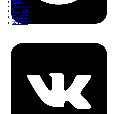
Türkçe
Українська
Tiếng Việt
简体中文
繁體中文