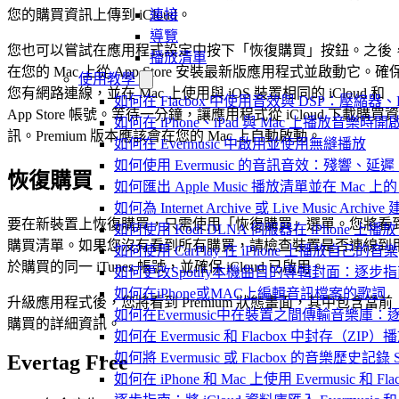
連接
您的購買資訊上傳到 iCloud。
導覽
您也可以嘗試在應用程式設定中按下「恢復購買」按鈕。之後
播放清單
在您的 Mac 上從 App Store 安裝最新版應用程式並啟動它。確
使用教學
您有網路連線，並在 Mac 上使用與 iOS 裝置相同的 iCloud 和
如何在 Flacbox 中使用音效與 DSP：壓縮器、F
App Store 帳號。等待一分鐘，讓應用程式從 iCloud 下載購買資
如何在 iPhone、iPad 與 Mac 上播放音樂
訊。Premium 版本應該會在您的 Mac 上自動啟動。
如何在 Evermusic 中啟用並使用無縫播放
如何使用 Evermusic 的音訊音效：殘響
恢復購買
如何匯出 Apple Music 播放清單並在 Mac 上的 
如何為 Internet Archive 或 Live Music Arch
要在新裝置上恢復購買，只需使用「恢復購買」選單。您將看
如何使用 Kodi DLNA 伺服器在 iPhone 上播放 Mac
購買清單。如果您沒有看到所有購買，請檢查裝置是否連線到
如何使用 CarPlay 在 iPhone 上播放自己的音樂
於購買的同一 iTunes 帳號，並確保 iCloud 已啟用。
如何更改Spotify本機曲目的專輯封面：逐
如何在iPhone或MAC上編輯音訊檔案的歌詞
升級應用程式後，您將看到 Premium 狀態畫面，其中包含當前
如何在Evermusic中在裝置之間傳輸音樂庫：
購買的詳細資訊。
如何在 Evermusic 和 Flacbox 中封
如何將 Evermusic 或 Flacbox 的音樂歷史記錄 Scro
Evertag Free
如何在 iPhone 和 Mac 上使用 Evermusic 和