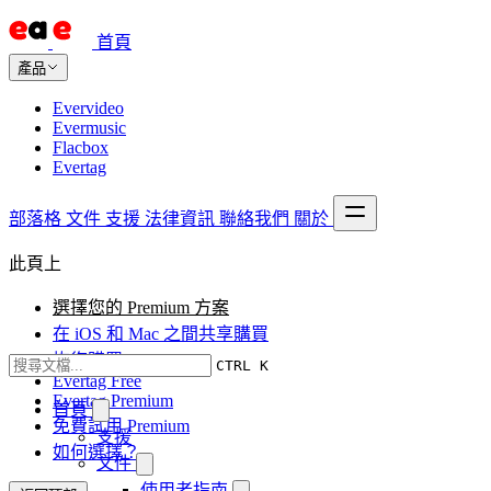
首頁
產品
Evervideo
Evermusic
Flacbox
Evertag
部落格
文件
支援
法律資訊
聯絡我們
關於
此頁上
選擇您的 Premium 方案
在 iOS 和 Mac 之間共享購買
恢復購買
CTRL K
Evertag Free
Evertag Premium
首頁
免費試用 Premium
支援
如何選擇？
文件
使用者指南