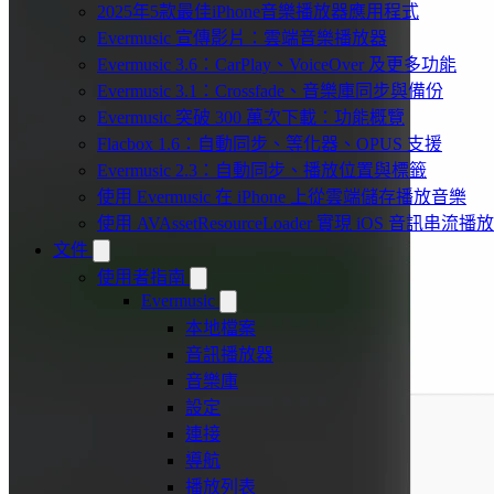
2025年5款最佳iPhone音樂播放器應用程式
Evermusic 宣傳影片：雲端音樂播放器
Evermusic 3.6：CarPlay、VoiceOver 及更多功能
Evermusic 3.1：Crossfade、音樂庫同步與備份
Evermusic 突破 300 萬次下載：功能概覽
Flacbox 1.6：自動同步、等化器、OPUS 支援
Evermusic 2.3：自動同步、播放位置與標籤
使用 Evermusic 在 iPhone 上從雲端儲存播放音樂
使用 AVAssetResourceLoader 實現 iOS 音訊串流播放
文件
使用者指南
Evermusic
本地檔案
音訊播放器
音樂庫
設定
連接
導航
播放列表