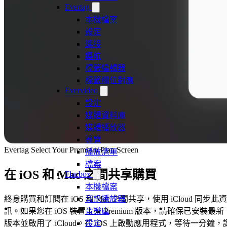
Evertag
本機檔案
設定
連接
導航
標籤編輯器
標籤欄位對應
Evervideo
設定
媒體資料庫
媒體播放器
導覽
Evertag Select Your Premium Plan Screen
播放清單
檔案
在 iOS 和 Mac 之間共享購買
Flacbox
本機檔案
音訊播放器
終身購買和訂閱在 iOS 和 Mac 之間共享，使用 iCloud 同步此資
音樂庫
訊。如果您在 iOS 裝置上有 Premium 版本，請確保已安裝最新
設定
版本並啟用了 iCloud。在 iOS 上啟動應用程式，等待一分鐘，