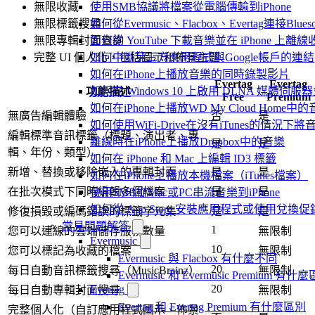
無限收藏
使用SMB協議將檔案從電腦傳輸到iPhone
無限標籤搜尋
如何從Evermusic、Flacbox、Evertag連接Blu
無限專輯封面查詢
如何從 YouTube 下載音樂並在 iPhone 上離線
完整 UI 個人化，包括圖示和佈景主題
如何中斷第三方應用程式與Google帳戶的連結
如何在iPhone上播放音樂的同時錄製影片
Evertag
Evertag
如何在 Windows 10 上啟用 DLNA 媒體伺服器
功能描述
Free
Premium
如何在iPhone上播放WD My Cloud Home中
無廣告編輯體驗
否
是
如何使用WiFi-Drive在沒有iTunes的情況下
編輯標準音訊標籤（標題、演出者、專
離線時在iPhone上播放Dropbox中的音樂
是
是
輯、年份、類型）
如何在 iPhone 和 Mac 上編輯 ID3 標籤
新增、替換或移除嵌入的專輯封面
是
是
如何在iPhone上播放本機檔案（iTunes檔案）
在批次模式下同時編輯多個檔案
是
是
使用SMB從Mac或PC串流音樂到iPhone
如何從 App Store 安裝應用程式或使用兌
修復損毀或編碼錯誤的標籤字元集
是
是
常見問題解答
1
您可以連線的雲端儲存服務數量
無限制
Evermusic
10
您可以標記為收藏的檔案
無限制
Evermusic 與 Flacbox 有什麼不同
20
每日自動音訊標籤搜尋（MusicBrainz）
無限制
Evermusic 和 Evermusic Premium 有什
20
Evertag
每日自動專輯封面搜尋
無限制
Evertag 和 Evertag Premium 有什麼區別
完整個人化（自訂應用程式圖示、佈景