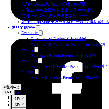
如何在 iPhone 和 Mac 上編輯 ID3 標籤
如何在iPhone上播放本機檔案（iTunes檔案）
使用SMB從Mac或PC串流音樂到iPhone
如何從 App Store 安裝應用程式或使用兌換促銷
常見問題解答
Evermusic
Evermusic 與 Flacbox 有什麼不同
Evermusic 和 Evermusic Premium 有什麼區別
Evertag
Evertag 和 Evertag Premium 有什麼區別
Evervideo
Evervideo 和 Evervideo Premium 有什麼差別？
Flacbox
Flacbox 和 Flacbox Premium 有什麼區別？
繁體中文
عربي
Català
淺色
Čeština
深色
Dansk