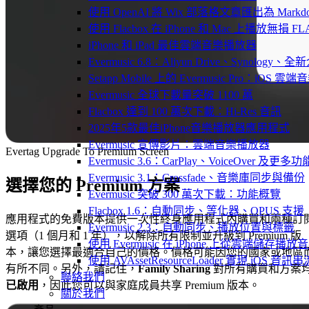
使用 OpenAI 將 Wix 部落格文章匯出為 Markd
使用 Flacbox 在 iPhone 和 Mac 上播放無損 FL
iPhone 和 iPad 最佳雲端音樂播放器
Evermusic 6.8：Aliyun Drive、Synology
Setapp Mobile 上的 Evermusic Pro：iOS 雲端
Evermusic 全球下載量突破 1100 萬
Flacbox 達到 100 萬次下載：Hi-Res 音訊
2025年5款最佳iPhone音樂播放器應用程式
Evermusic 宣傳影片：雲端音樂播放器
Evertag Upgrade To Premium Screen
Evermusic 3.6：CarPlay、VoiceOver 及更多功
Evermusic 3.1：Crossfade、音樂庫同步與備份
選擇您的 Premium 方案
Evermusic 突破 300 萬次下載：功能概覽
Flacbox 1.6：自動同步、等化器、OPUS 支援
應用程式的免費版本提供一次性終身應用程式內購買和兩種訂
Evermusic 2.3：自動同步、播放位置與標籤
選項（1 個月和 1 年），以解除所有限制並升級到 Premium 版
使用 Evermusic 在 iPhone 上從雲端儲存播放
本，讓您選擇最適合自己的價格。價格可能因您的國家或地區
使用 AVAssetResourceLoader 實現 iOS 音
有所不同。另外，請記住，
Family Sharing
對所有購買和方案
聯絡我們
已啟用
，因此您可以與家庭成員共享 Premium 版本。
關於我們