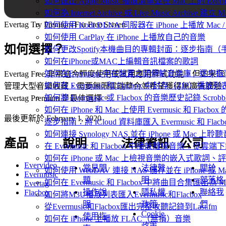
如何匯出 Apple Music 播放清單並在 Mac 上的 Ever
如何為 Internet Archive 或 Live Music Archive 
Evertag Try Premium For Free Screen
如何使用 Kodi DLNA 伺服器在 iPhone 上播放 Mac / P
如何使用 CarPlay 在 iPhone 上播放自己的音樂
如何選擇？
如何更改Spotify本機曲目的專輯封面：逐步指南
如何在iPhone或MAC上編輯音訊檔案的歌詞
如何在Evermusic中在裝置之間傳輸音樂庫：逐步指
Evertag Free 非常適合輕度使用或試用應用程式功能。但如果您
如何在 Evermusic 和 Flacbox 中封存（Z
管理大型音樂收藏、需要無限雲端整合並希望獲得無廣告體驗
如何將 Evermusic 或 Flacbox 的音樂歷史記錄 Scrobble
Evertag Premium 是最佳選擇。
如何在 iPhone 和 Mac 上使用 Evermusic 和 Fla
最後更新於
February 1, 2020
逐步指南：將 iCloud 資料庫匯入 Evermusic 和 Flacb
如何連接 Synology NAS 並在 iPhone 或 Mac 上聆
產品
說明
法律資訊
公司
在 Evermusic 和 Flacbox 中播放離線音樂：
如何在 iPhone 或 Mac 上檢視音樂的嵌入式歌詞、評
Evervideo
常見問
法律聲
關於
如何使用 WebDAV 連接 NAS 儲存並在 iPhone 或 
Evermusic
題
明
部落格
如何在 Evermusic 和 Flacbox 中將曲目合集匯出為 
Evertag
操作說
隱私權
聯絡我
Flacbox
如何將M3U播放列表匯入Evermusic和Flacbox
明
政策
們
從Evermusic和Flacbox匯出完整收聽記錄到Last.fm
Cookie
使用指
如何在 iPhone 上播放 FLAC（無損）音樂
政策