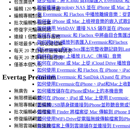
逐步指南：將 iCloud 資料庫匯入 Evermusic 和 F
包含廣告
如何連接 Synology NAS 並在 iPhone 或 Ma
編輯 120 多個音訊標籤
在 Evermusic 和 Flacbox 中播放離線
編輯專輯封面
如何在 iPhone 或 Mac 上檢視音樂的嵌入式
批次編輯多個檔案
如何使用 WebDAV 連接 NAS 儲存並在 iPhon
修復字元編碼問題
如何在 Evermusic 和 Flacbox 中將曲目合集匯
連線 1 個雲端儲存服務
如何將M3U播放列表匯入Evermusic和Flacbox
新增最多 10 個收藏檔案
從Evermusic和Flacbox匯出完整收聽記錄到Last
每天 20 次自動標籤搜尋請求
如何在 iPhone 上播放 FLAC（無損）音樂
每天 20 次專輯封面查詢
如何在 iPhone 或 Mac 上從 iCloud Drive 播
僅基本個人化
如何使用 Evermusic 和 Flacbox 在 iPho
Evertag Premium
如何使用 Evermusic 和 SanDisk iXpand 在
如何使用Evermusic在iPhone、iPad和Mac
無廣告
如何播放儲存在iPhone或Mac上的本機音樂
無限標籤編輯
如何在 iPhone、iPad 或 Mac 上使用 Evermus
無限專輯封面編輯
如何將USB隨身碟連接到iPhone並聆聽音樂
批次編輯多個檔案
如何使用 Finder 將檔案從 Mac 傳輸到 iPhone 或
修復編碼問題
如何使用WiFi-Drive從電腦無線傳輸檔案到iPho
無限雲端儲存連線
如何將檔案上傳到雲端儲存並連接到 Evermusic、Fla