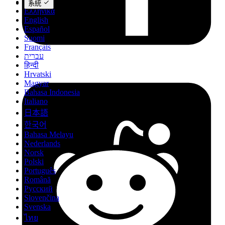
Deutsch
系統
Ελληνικά
English
Español
Suomi
Français
עברית
हिन्दी
Hrvatski
Magyar
Bahasa Indonesia
Italiano
日本語
한국어
Bahasa Melayu
Nederlands
Norsk
Polski
Português
Română
Русский
Slovenčina
Svenska
ไทย