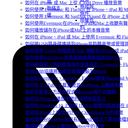
南
如何在 iPhone 或 Mac 上從 iCloud Drive 播放音樂
條款與
聯絡支
如何使用 Evermusic 和 Flacbox 在 iPhone、i
條件
援
如何使用 Evermusic 和 SanDisk iXpand 在 iPh
授權合
如何使用Evermusic在iPhone、iPad和Mac上收聽有
約
如何播放儲存在iPhone或Mac上的本機音樂
如何在 iPhone、iPad 或 Mac 上使用 Evermusic 和 
如何將USB隨身碟連接到iPhone並聆聽音樂或管理
如何使用 Finder 將檔案從 Mac 傳輸到 iPhone 或 iPa
如何使用WiFi-Drive從電腦無線傳輸檔案到iPhone
如何將檔案上傳到雲端儲存並連接到 Evermusic、Flacbo
使用SMB協議將檔案從電腦傳輸到iPhone
如何從Evermusic、Flacbox、Evertag連接Bluesou
如何從 YouTube 下載音樂並在 iPhone 上離線收聽
如何中斷第三方應用程式與Google帳戶的連結
如何在iPhone上播放音樂的同時錄製影片
如何在 Windows 10 上啟用 DLNA 媒體伺服器並在 
如何在iPhone上播放WD My Cloud Home中的音樂
如何使用WiFi-Drive在沒有iTunes的情況下將音樂檔
離線時在iPhone上播放Dropbox中的音樂